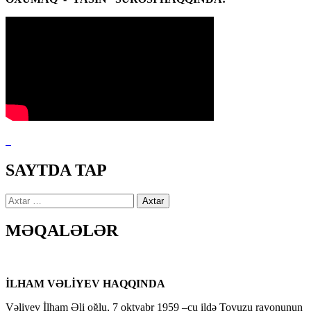
SAYTDA TAP
Axtarış:
MƏQALƏLƏR
İLHAM VƏLİYEV HAQQINDA
Vəliyev İlham Əli oğlu, 7 oktyabr 1959 –cu ildə Tovuzu rayonunun