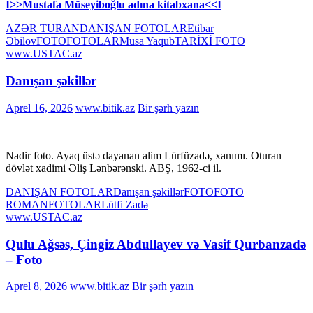
I>>Mustafa Müseyiboğlu adına kitabxana<<I
AZƏR TURAN
DANIŞAN FOTOLAR
Etibar
Əbilov
FOTO
FOTOLAR
Musa Yaqub
TARİXİ FOTO
www.USTAC.az
Danışan şəkillər
Aprel 16, 2026
www.bitik.az
Bir şərh yazın
Nadir foto. Ayaq üstə dayanan alim Lürfüzadə, xanımı. Oturan
dövlət xadimi Əliş Lənbərənski. ABŞ, 1962-ci il.
DANIŞAN FOTOLAR
Danışan şəkillər
FOTO
FOTO
ROMAN
FOTOLAR
Lütfi Zadə
www.USTAC.az
Qulu Ağsəs, Çingiz Abdullayev və Vasif Qurbanzadə
– Foto
Aprel 8, 2026
www.bitik.az
Bir şərh yazın