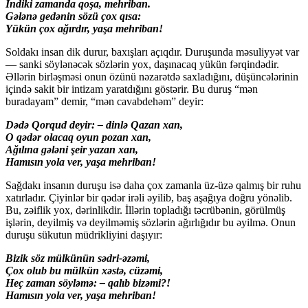
İndiki zamanda qoşa, mehriban.
Gələnə gedənin sözü çox qısa:
Yükün çox ağırdır, yaşa mehriban!
Soldakı insan dik durur, baxışları açıqdır. Duruşunda məsuliyyət var
— sanki söylənəcək sözlərin yox, daşınacaq yükün fərqindədir.
Əllərin birləşməsi onun özünü nəzarətdə saxladığını, düşüncələrinin
içində sakit bir intizam yaratdığını göstərir. Bu duruş “mən
buradayam” demir, “mən cavabdehəm” deyir:
Dədə Qorqud deyir: – dinlə Qazan xan,
O qədər olacaq oyun pozan xan,
Ağılına gələni şeir yazan xan,
Hamısın yola ver, yaşa mehriban!
Sağdakı insanın duruşu isə daha çox zamanla üz-üzə qalmış bir ruhu
xatırladır. Çiyinlər bir qədər irəli əyilib, baş aşağıya doğru yönəlib.
Bu, zəiflik yox, dərinlikdir. İllərin topladığı təcrübənin, görülmüş
işlərin, deyilmiş və deyilməmiş sözlərin ağırlığıdır bu əyilmə. Onun
duruşu sükutun müdrikliyini daşıyır:
Bizik söz mülkünün sədri-əzəmi,
Çox olub bu mülkün xəstə, cüzəmi,
Heç zaman söyləmə: – qalıb bizəmi?!
Hamısın yola ver, yaşa mehriban!