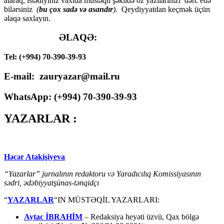
alaraq, istədiyiniz vaxtda müstəqil şəkildə öz yazılarınızı dərc edə
bilərsiniz
(
bu çox sadə və asandır
).
Qeydiyyatdan keçmək üçün
əlaqə saxlayın.
ƏLAQƏ:
Tel: (+994) 70-390-39-93
E-mail: zauryazar@mail.ru
WhatsApp: (
+994
) 70-390-39-93
YAZARLAR :
Həcər Atakişiyeva
“Yazarlar” jurnalının redaktoru və Yaradıcılıq Komissiyasının
sədri, ədəbiyyatşünas-tənqidçı
“
YAZARLAR
“IN MÜSTƏQİL YAZARLARI:
Aytac İBRAHİM
– Redaksiya heyəti üzvü, Qax bölgə