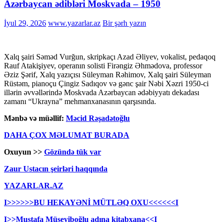
Azərbaycan ədibləri Moskvada – 1950
İyul 29, 2026
www.yazarlar.az
Bir şərh yazın
Xalq şairi Səməd Vurğun, skripkaçı Azad Əliyev, vokalist, pedaqoq
Rauf Atakişiyev, operanın solisti Firəngiz Əhmədova, professor
Əziz Şərif, Xalq yazıçısı Süleyman Rəhimov, Xalq şairi Süleyman
Rüstəm, pianoçu Çingiz Sadıqov və gənc şair Nəbi Xəzri 1950-ci
illərin əvvəllərində Moskvada Azərbaycan ədəbiyyatı dekadası
zamanı “Ukrayna” mehmanxanasının qarşısında.
Mənbə və müəllif:
Məcid Rəşadətoğlu
DAHA ÇOX MƏLUMAT BURADA
Oxuyun >>
Gözündə tük var
Zaur Ustacın şeirləri haqqında
YAZARLAR.AZ
I>>>>>>BU HEKAYƏNİ MÜTLƏQ OXU<<<<<<I
I>>Mustafa Müseyiboğlu adına kitabxana<<I