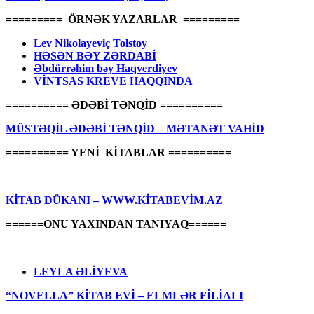
========= ÖRNƏK YAZARLAR =========
Lev Nikolayeviç Tolstoy
HƏSƏN BƏY ZƏRDABİ
Əbdürrəhim bəy Haqverdiyev
VİNTSAS KREVE HAQQINDA
========== ƏDƏBİ TƏNQİD ==========
MÜSTƏQİL ƏDƏBİ TƏNQİD – MƏTANƏT VAHİD
========== YENİ KİTABLAR ==========
KİTAB DÜKANI – WWW.KİTABEVİM.AZ
======ONU YAXINDAN TANIYAQ======
LEYLA ƏLİYEVA
“NOVELLA” KİTAB EVİ – ELMLƏR FİLİALI