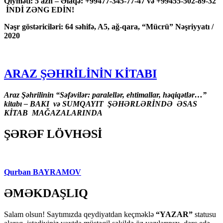
Qiyməti: 5 azn – Əlaqə: +99477-345-77-47 və +99455-502-89-32
İNDİ ZƏNG EDİN!
Nəşr göstəriciləri: 64 səhifə, A5, ağ-qara, “Mücrü” Nəşriyyatı /
2020
ARAZ ŞƏHRİLİNİN KİTABI
Araz Şəhrilinin “Səfəvilər: paralellər, ehtimallar, həqiqətlər…”
kitabı – BAKI və SUMQAYIT ŞƏHƏRLƏRİNDƏ ƏSAS
KİTAB MAĞAZALARINDA
ŞƏRƏF LÖVHƏSİ
Qurban BAYRAMOV
ƏMƏKDAŞLIQ
Salam olsun! Saytımızda qeydiyatdan keçməklə
“YAZAR”
statusu