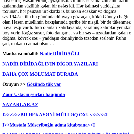
həsr etmiş Həsən Əbluç əyləşmişdi. Onun səsi sanki zamanın dərin
qatlarından süzülüb gələn bir nəfəs idi. Hər kəlməsi yaddaşlara
toxunan, hər pauzası ürəklərdə iz buraxan ecazkar və doğma
səs.1942-ci ilin bu günündə dünyaya göz açan, kökü Güneyə bağlı
olan Həsən müəllimin baxışlarında qəribə bir nisgil, bir də tükənməz
həyat eşqi vardı. İndi o anları xatırlayanda, saralmış xatirələr yenidən
boy verir. Kağız susur, foto danışır… və bir səs – uzaqlardan gələn o
doğma, kövrək səs – yaddaşın dərinliyində təzədən səslənir. Ruhu
şad, məkanı cənnət olsun…
Mənbə və müəllif:
Nadir DİRİDAĞLI
NADİR DİRİDAĞLININ DİGƏR YAZILARI
DAHA ÇOX MƏLUMAT BURADA
Oxuyun >>
Gözündə tük var
Zaur Ustacın şeirləri haqqında
YAZARLAR.AZ
I>>>>>>BU HEKAYƏNİ MÜTLƏQ OXU<<<<<<I
I>>Mustafa Müseyiboğlu adına kitabxana<<I