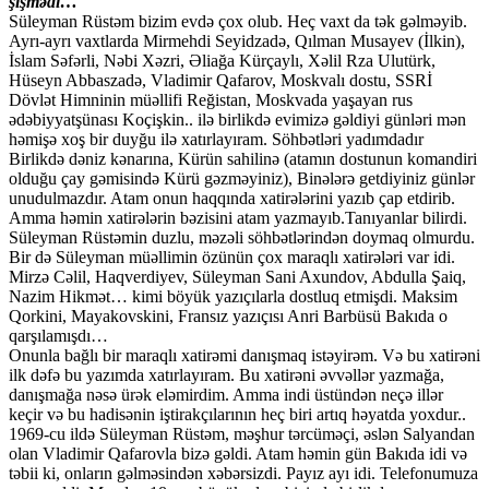
şişmədi…
Süleyman Rüstəm bizim evdə çox olub. Heç vaxt da tək gəlməyib.
Ayrı-ayrı vaxtlarda Mirmehdi Seyidzadə, Qılman Musayev (İlkin),
İslam Səfərli, Nəbi Xəzri, Əliağa Kürçaylı, Xəlil Rza Ulutürk,
Hüseyn Abbaszadə, Vladimir Qafarov, Moskvalı dostu, SSRİ
Dövlət Himninin müəllifi Reğistan, Moskvada yaşayan rus
ədəbiyyatşünası Koçişkin.. ilə birlikdə evimizə gəldiyi günləri mən
həmişə xoş bir duyğu ilə xatırlayıram. Söhbətləri yadımdadır
Birlikdə dəniz kənarına, Kürün sahilinə (atamın dostunun komandiri
olduğu çay gəmisində Kürü gəzməyiniz), Binələrə getdiyiniz günlər
unudulmazdır. Atam onun haqqında xatirələrini yazıb çap etdirib.
Amma həmin xatirələrin bəzisini atam yazmayıb.Tanıyanlar bilirdi.
Süleyman Rüstəmin duzlu, məzəli söhbətlərindən doymaq olmurdu.
Bir də Süleyman müəllimin özünün çox maraqlı xatirələri var idi.
Mirzə Cəlil, Haqverdiyev, Süleyman Sani Axundov, Abdulla Şaiq,
Nazim Hikmət… kimi böyük yazıçılarla dostluq etmişdi. Maksim
Qorkini, Mayakovskini, Fransız yazıçısı Anri Barbüsü Bakıda o
qarşılamışdı…
Onunla bağlı bir maraqlı xatirəmi danışmaq istəyirəm. Və bu xatirəni
ilk dəfə bu yazımda xatırlayıram. Bu xatirəni əvvəllər yazmağa,
danışmağa nəsə ürək eləmirdim. Amma indi üstündən neçə illər
keçir və bu hadisənin iştirakçılarının heç biri artıq həyatda yoxdur..
1969-cu ildə Süleyman Rüstəm, məşhur tərcüməçi, əslən Salyandan
olan Vladimir Qafarovla bizə gəldi. Atam həmin gün Bakıda idi və
təbii ki, onların gəlməsindən xəbərsizdi. Payız ayı idi. Telefonumuza