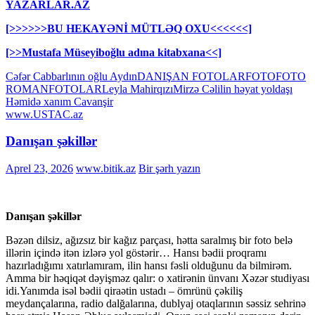
YAZARLAR.AZ
[>>>>>>BU HEKAYƏNİ MÜTLƏQ OXU<<<<<<]
[>>Mustafa Müseyiboğlu adına kitabxana<<]
Cəfər Cabbarlının oğlu Aydın
DANIŞAN FOTOLAR
FOTO
FOTO
ROMAN
FOTOLAR
Leyla Mahirqızı
Mirzə Cəlilin həyat yoldaşı
Həmidə xanım Cavanşir
www.USTAC.az
Danışan şəkillər
Aprel 23, 2026
www.bitik.az
Bir şərh yazın
Danışan şəkillər
Bəzən dilsiz, ağızsız bir kağız parçası, hətta saralmış bir foto belə
illərin içində itən izlərə yol göstərir… Hansı bədii proqramı
hazırladığımı xatırlamıram, ilin hansı fəsli olduğunu da bilmirəm.
Amma bir həqiqət dəyişməz qalır: o xatirənin ünvanı Xəzər studiyası
idi.Yanımda isəl bədii qiraətin ustadı – ömrünü çəkiliş
meydançalarına, radio dalğalarına, dublyaj otaqlarının səssiz sehrinə