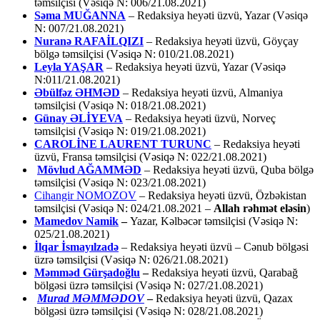
təmsilçisi (Vəsiqə N: 006/21.08.2021)
Səma MUĞANNA
– Redaksiya heyəti üzvü, Yazar (Vəsiqə
N: 007/21.08.2021)
Nuranə RAFAİLQIZI
– Redaksiya heyəti üzvü, Göyçay
bölgə təmsilçisi (Vəsiqə N: 010/21.08.2021)
Leyla YAŞAR
– Redaksiya heyəti üzvü, Yazar (Vəsiqə
N:011/21.08.2021)
Əbülfəz ƏHMƏD
– Redaksiya heyəti üzvü, Almaniya
təmsilçisi (Vəsiqə N: 018/21.08.2021)
Günay ƏLİYEVA
– Redaksiya heyəti üzvü, Norveç
təmsilçisi (Vəsiqə N: 019/21.08.2021)
CAROLİNE LAURENT TURUNC
– Redaksiya heyəti
üzvü, Fransa təmsilçisi (Vəsiqə N: 022/21.08.2021)
Mövlud AĞAMMƏD
– Redaksiya heyəti üzvü, Quba bölgə
təmsilçisi (Vəsiqə N: 023/21.08.2021)
Cihangir NOMOZOV
– Redaksiya heyəti üzvü, Özbəkistan
təmsilçisi (Vəsiqə N: 024/21.08.2021 –
Allah rəhmət eləsin
)
Mamedov Namik
–
Yazar, Kəlbəcər təmsilçisi (Vəsiqə N:
025/21.08.2021)
İlqar İsmayılzadə
–
Redaksiya heyəti üzvü – Cənub bölgəsi
üzrə təmsilçisi (Vəsiqə N: 026/21.08.2021)
Məmməd Gürşadoğlu
–
Redaksiya heyəti üzvü, Qarabağ
bölgəsi üzrə təmsilçisi (Vəsiqə N: 027/21.08.2021)
Murad MƏMMƏDOV
–
Redaksiya heyəti üzvü, Qazax
bölgəsi üzrə təmsilçisi (Vəsiqə N: 028/21.08.2021)