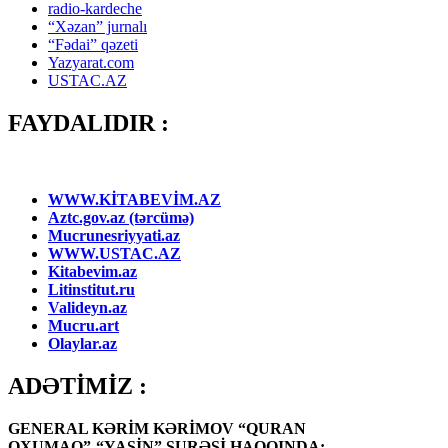
radio-kardeche
“Xəzan” jurnalı
“Fədai” qəzeti
Yazyarat.com
USTAC.AZ
FAYDALIDIR :
WWW.KİTABEVİM.AZ
Aztc.gov.az (tərcümə)
Mucrunesriyyati.az
WWW.USTAC.AZ
Kitabevim.az
Litinstitut.ru
Valideyn.az
Mucru.art
Olaylar.az
ADƏTİMİZ :
GENERAL KƏRİM KƏRİMOV “QURAN
OXUMAQ”-“YASİN” SURƏSİ HAQQINDA: