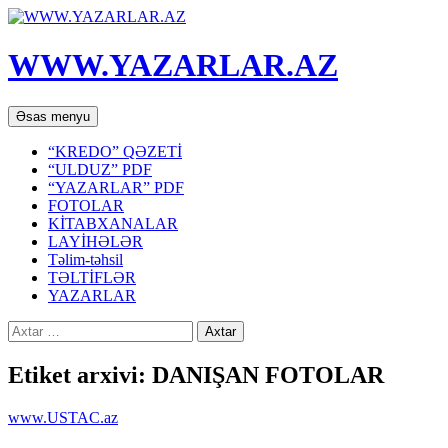
WWW.YAZARLAR.AZ
Axtar
Mühtəviyyata
Əsas menyu
keç
“KREDO” QƏZETİ
“ULDUZ” PDF
“YAZARLAR” PDF
FOTOLAR
KİTABXANALAR
LAYİHƏLƏR
Təlim-təhsil
TƏLTİFLƏR
YAZARLAR
Axtarış:
Etiket arxivi: DANIŞAN FOTOLAR
www.USTAC.az