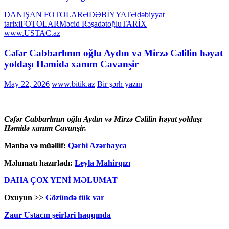
DANIŞAN FOTOLAR
ƏDƏBİYYAT
Ədəbiyyat
tarixi
FOTOLAR
Məcid Rəşadətoğlu
TARİX
www.USTAC.az
Cəfər Cabbarlının oğlu Aydın və Mirzə Cəlilin həyat
yoldaşı Həmidə xanım Cavanşir
May 22, 2026
www.bitik.az
Bir şərh yazın
Cəfər Cabbarlının oğlu Aydın və Mirzə Cəlilin həyat yoldaşı
Həmidə xanım Cavanşir.
Mənbə və müəllif:
Qərbi Azərbayca
Məlumatı hazırladı:
Leyla Mahirqızı
DAHA ÇOX YENİ MƏLUMAT
Oxuyun >>
Gözündə tük var
Zaur Ustacın şeirləri haqqında