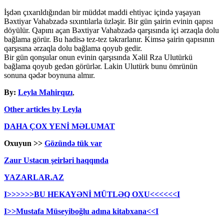
İşdən çıxarıldığından bir müddət maddi ehtiyac içində yaşayan
Bəxtiyar Vahabzadə sıxıntılarla üzləşir. Bir gün şairin evinin qapısı
döyülür. Qapını açan Bəxtiyar Vahabzadə qarşısında içi ərzaqla dolu
bağlama görür. Bu hadisə tez-tez təkrarlanır. Kimsə şairin qapısının
qarşısına ərzaqla dolu bağlama qoyub gedir.
Bir gün qonşular onun evinin qarşısında Xəlil Rza Ulutürkü
bağlama qoyub gedən görürlər. Lakin Ulutürk bunu ömrünün
sonuna qədər boynuna almır.
By:
Leyla Mahirqızı
,
Other articles by Leyla
DAHA ÇOX YENİ MƏLUMAT
Oxuyun >>
Gözündə tük var
Zaur Ustacın şeirləri haqqında
YAZARLAR.AZ
I>>>>>>BU HEKAYƏNİ MÜTLƏQ OXU<<<<<<I
I>>Mustafa Müseyiboğlu adına kitabxana<<I