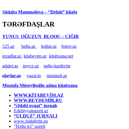
Südabə Məmmədova – “Debüt” kitabı
TƏRƏFDAŞLAR
YUNUS OĞUZUN BLOQU – CIĞIR
525.az
hafta.az
kultur.az
butov.az
tezadlar.az
kitabevim.az
kitabxana.net
adalet.az
goyce.az
radio-kardeche
olaylar.az
yazar.in
mustaqil.az
Mustafa Müseyiboğlu adına kitabxana
WWW.KİTABEVİM.AZ
WWW.BEYDEMİR.RU
“Ədəbi ovqat” jurnalı
Edebiyyatqazeti.az
“ULDUZ” JURNALI
www.xudaferin.eu
“Həftə içi” qəzeti