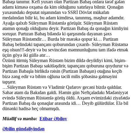
Babaşı tanımır. Kefi yuxarı olan Partizan Babaş onlara tərəf gələn
adamı kiməsə oxşatsa da kim olduğunu xatırlaya bilmir. Qonağın
yaxasındakı deputat nişanından və SSRİ Dövlət mükafatı
medalından bilir ki, bu adam kimdirsə, tanınmış, məşhur adamdır.
Ayağa qalxıb Süleyman Rüstəmlə görüşür. Süleyman Rüstəm
atamın qonağı olduğunu deyir. Partizan Babaş da qonağın kimliyini
soruşur. Partızan Babaş biləndə ki qarşısında dayanan şəxs
Süleyman Rüstəmdir… Burda bir mərəkə qopur ki… Partizan
Babaş belindəki tapançanı qoburundan çıxarıb- Süleyman Rüstəmə
eşq olsun!!!-deyir və bu sevincdən məmnunluğunu tam ifadə etmək
üçün göyə iki güllə atır…
Özünü itirmiş Süleyman Rüstəm bizim dildə deyildiyi kimi, bişim-
bişim Partizan Babaşı sakitləşdirir, tapançanı qoburuna qoydurur və
Partizan Babaşla birlikdə rəisin (Partizan Babaşın) otağına keçib
bizə zəng edir və bibim oğluna təcili milis şöbəsinə gəlməyini
tapşırır.
…Süleyman Rüstəm və Vladimir Qafarov gecəni bizdə qaldılar.
Səhər atam da Bakıdan gəldi. Həmin gün Neftçaladakı Mədəniyyət
evində Süleyman Rüstəmlə görüş öldü. Axşam evimizdəki ziyafətdə
Partizan Babaş da qonaqlar arasında idi… Deyib gülürdülər. Elə bil
dünənki hadisə heç olmamışdı.
Müəllif və mənbə:
Etibar Əbilov
Əbilin gündəliyindən