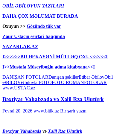
ƏBİL ƏBİLOVUN YAZILARI
DAHA ÇOX MƏLUMAT BURADA
Oxuyun >>
Gözündə tük var
Zaur Ustacın şeirləri haqqında
YAZARLAR.AZ
I>>>>>>BU HEKAYƏNİ MÜTLƏQ OXU<<<<<<I
I>>Mustafa Müseyiboğlu adına kitabxana<<I
DANIŞAN FOTOLAR
Danışan şəkillər
Etibar Əbilov
Əbil
ƏBİLOV
Əbilovlar
FOTO
FOTO ROMAN
FOTOLAR
www.USTAC.az
Bəxtiyar Vahabzadə və Xəlil Rza Ulutürk
Fevral 20, 2026
www.bitik.az
Bir şərh yazın
Bəxtiyar Vahabzadə
və
Xəlil Rza Ulutürk