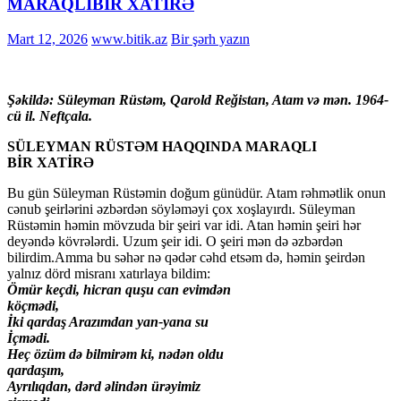
MARAQLIBİR XATİRƏ
Mart 12, 2026
www.bitik.az
Bir şərh yazın
Şəkildə: Süleyman Rüstəm, Qarold Reğistan, Atam və mən. 1964-
cü il. Neftçala.
SÜLEYMAN RÜSTƏM HAQQINDA MARAQLI
BİR XATİRƏ
Bu gün Süleyman Rüstəmin doğum günüdür. Atam rəhmətlik onun
cənub şeirlərini əzbərdən söyləməyi çox xoşlayırdı. Süleyman
Rüstəmin həmin mövzuda bir şeiri var idi. Atan həmin şeiri hər
deyəndə kövrələrdi. Uzum şeir idi. O şeiri mən də əzbərdən
bilirdim.Amma bu səhər nə qədər cəhd etsəm də, həmin şeirdən
yalnız dörd misranı xatırlaya bildim:
Ömür keçdi, hicran quşu can evimdən
köçmədi,
İki qardaş Arazımdan yan-yana su
İçmədi.
Heç özüm də bilmirəm ki, nədən oldu
qardaşım,
Ayrılıqdan, dərd əlindən ürəyimiz