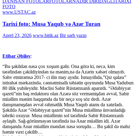
DANIŞAN FOTOLAR
FOTOLAR
NADİR DİRİDAĞLI
TARİXİ
FOTO
www.USTAC.az
Tarixi foto: Musa Yaqub və Azər Turan
Aprel 23, 2026
www.bitik.az
Bir şərh yazın
Etibar Əbilov
:
“Bu şəkildən nəsə çox xoşum gəlir. Ona görə ki, necə, kim
tərəfindən çəkildiyindən nə mənim,nə də Azərin xəbəri olmayıb.
Səhv etmirəmsə 2017- ci ilin may ayıdır. İsmayıllıda,”Qız qalası”
istirahət mərkəzində, cənnətmisallı təbiətin qoynunda Musa Yadubun
80 illik yubileyidir. Məclisi Sabir Rüstəmxanlı aparırdı. “Ədəbiyyat
qəzeti”nin baş redaktoru olan Azərə söz verməmişdən əvvəl, Sabir
müəllim mənim haqqımda da bir neçə xoş söz dedi. Azər
danışmamışdan əvvəl rəhmətlik Musa Yaqub atamı da xatırladı.
Şəkildə Azər “Ədəbiyyat qəzeti”nin Musa müəllimə ünvanladığı
təbriki oxuyur. Musa müəllimin sol tərəfində Sabir Rüstəmxanlı
əyləşib. Sağ-görünməyən tərəfində isə Anar müəllim idi. Azər
danışanda Anar müəllim məndən nəsə soruşdu… Bu şəkil də məhz
həmin vaxt çəkilib…