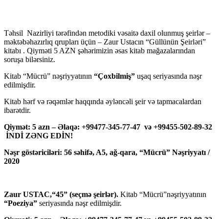
Təhsil Nazirliyi tərəfindən metodiki vəsaitə daxil olunmuş şeirlər –
məktəbəhazırlıq qrupları üçün – Zaur Ustacın “Güllünün Şeirləri”
kitabı . Qiyməti 5 AZN şəhərimizin əsas kitab mağazalarından
soruşa bilərsiniz.
Kitab “Mücrü” nəşriyyatının
“Çoxbilmiş”
uşaq seriyasında nəşr
edilmişdir.
Kitab hərf və rəqəmlər haqqında əyləncəli şeir və tapmacalardan
ibarətdir.
Qiymət: 5 azn – Əlaqə: +99477-345-77-47 və +99455-502-89-32
İNDİ ZƏNG EDİN!
Nəşr göstəriciləri: 56 səhifə, A5, ağ-qara, “Mücrü” Nəşriyyatı /
2020
Zaur USTAC,“45” (seçmə şeirlər).
Kitab “Mücrü”nəşriyyatının
“Poeziya”
seriyasında nəşr edilmişdir.