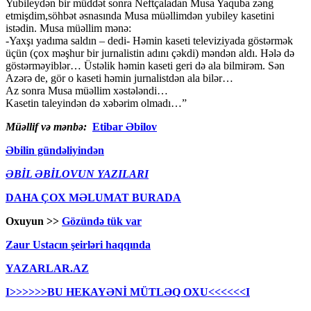
Yubileydən bir müddət sonra Neftçaladan Musa Yaquba zəng
etmişdim,söhbət əsnasında Musa müəllimdən yubiley kasetini
istədin. Musa müəllim mənə:
-Yaxşı yadıma saldın – dedi- Həmin kaseti televiziyada göstərmək
üçün (çox məşhur bir jurnalistin adını çəkdi) məndən aldı. Hələ də
göstərməyiblər… Üstəlik həmin kaseti geri də ala bilmirəm. Sən
Azərə de, gör o kaseti həmin jurnalistdən ala bilər…
Az sonra Musa müəllim xəstələndi…
Kasetin taleyindən də xəbərim olmadı…”
Müəllif və mənbə:
Etibar Əbilov
Əbilin gündəliyindən
ƏBİL ƏBİLOVUN YAZILARI
DAHA ÇOX MƏLUMAT BURADA
Oxuyun >>
Gözündə tük var
Zaur Ustacın şeirləri haqqında
YAZARLAR.AZ
I>>>>>>BU HEKAYƏNİ MÜTLƏQ OXU<<<<<<I