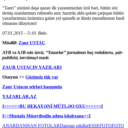
“Tanrı” sözünü daşa qazan ilk yazanımızdan üzü bəri, bütün söz
demiş ozanlarımızı rəhmətlə anır, hazırda əldə qələm çarpışan bütün
yazarlarımıza üzümüzə gələn yel qanadlı at ilində muradlarının hasil
olmasını diləyirəm!
07.01.2015 – 5:10. Bakı.
Müəllif:
Zaur USTAC
AYB və AJB-nin üzvü, “Yazarlar” jurnalının baş redaktoru,
şair-
publisist, tərcüməçi-nasir.
ZAUR USTACIN YAZILARI
Oxuyun >>
Gözündə tük var
Zaur Ustacın şeirləri haqqında
YAZARLAR.AZ
I>>>>>>BU HEKAYƏNİ MÜTLƏQ OXU<<<<<<I
I>>Mustafa Müseyiboğlu adına kitabxana<<I
ANAR
DANIŞAN FOTOLAR
Danışan şəkillər
ESSE
FOTO
FOTO