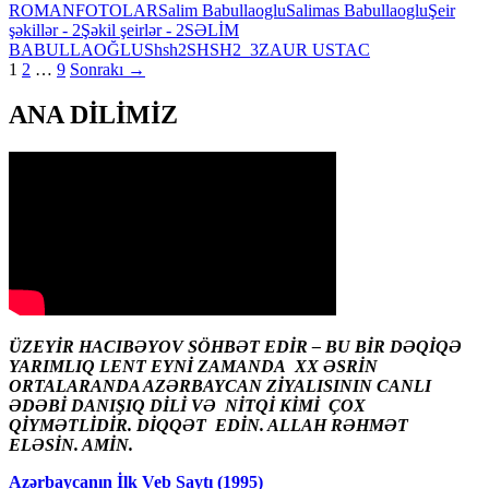
ROMAN
FOTOLAR
Salim Babullaoglu
Salimas Babullaoglu
Şeir
şəkillər - 2
Şəkil şeirlər - 2
SƏLİM
BABULLAOĞLU
Shsh2
SHSH2_3
ZAUR USTAC
Yazı
1
2
…
9
Sonrakı →
naviqasiyaları
ANA DİLİMİZ
ÜZEYİR HACIBƏYOV SÖHBƏT EDİR – BU BİR DƏQİQƏ
YARIMLIQ LENT EYNİ ZAMANDA XX ƏSRİN
ORTALARANDA AZƏRBAYCAN ZİYALISININ CANLI
ƏDƏBİ DANIŞIQ DİLİ VƏ NİTQİ KİMİ ÇOX
QİYMƏTLİDİR. DİQQƏT EDİN. ALLAH RƏHMƏT
ELƏSİN. AMİN.
Azərbaycanın İlk Veb Saytı (1995)