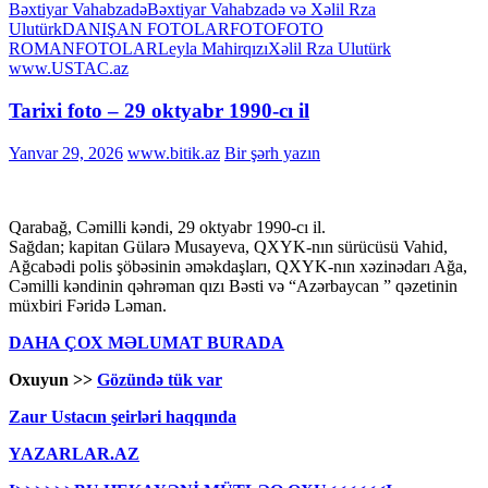
Bəxtiyar Vahabzadə
Bəxtiyar Vahabzadə və Xəlil Rza
Ulutürk
DANIŞAN FOTOLAR
FOTO
FOTO
ROMAN
FOTOLAR
Leyla Mahirqızı
Xəlil Rza Ulutürk
www.USTAC.az
Tarixi foto – 29 oktyabr 1990-cı il
Yanvar 29, 2026
www.bitik.az
Bir şərh yazın
Qarabağ, Cəmilli kəndi, 29 oktyabr 1990-cı il.
Sağdan; kapitan Gülarə Musayeva, QXYK-nın sürücüsü Vahid,
Ağcabədi polis şöbəsinin əməkdaşları, QXYK-nın xəzinədarı Ağa,
Cəmilli kəndinin qəhrəman qızı Bəsti və “Azərbaycan ” qəzetinin
müxbiri Fəridə Ləman.
DAHA ÇOX MƏLUMAT BURADA
Oxuyun >>
Gözündə tük var
Zaur Ustacın şeirləri haqqında
YAZARLAR.AZ