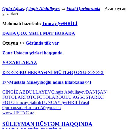
Qulu Ağsəs
,
Çingiz Abdullayev
və
Vasif Qurbanzadə
– Azərbaycan
yazarları
Məlumatı hazırladı:
Tuncay ŞƏHRİLİ
DAHA ÇOX MƏLUMAT BURADA
Oxuyun >>
Gözündə tük var
Zaur Ustacın şeirləri haqqında
YAZARLAR.AZ
I>>>>>>BU HEKAYƏNİ MÜTLƏQ OXU<<<<<<I
I>>Mustafa Müseyiboğlu adına kitabxana<<I
ÇİNGİZ ABDULLAYEV
Çingiz Abdullayev
DANIŞAN
FOTOLAR
FOTO
FOTOLAR
QULU AĞSƏS
TARİXİ
FOTO
Tuncay Şəhrili
TUNCAY ŞƏHRİLİ
Vasif
Qurbanzadə
Чингиз Абдуллаев
www.USTAC.az
SÜLEYMAN RÜSTƏM HAQQINDA