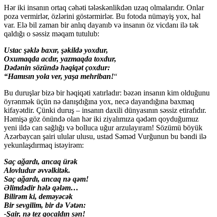
Hər iki insanın ortaq cəhəti tələskənlikdən uzaq olmalarıdır. Onlar
poza vermirlər, özlərini göstərmirlər. Bu fotoda nümayiş yox, hal
var. Elə bil zaman bir anlıq dayanıb və insanın öz vicdanı ilə tək
qaldığı o səssiz məqam tutulub:
Ustac şəklə baxır, şəkildə yoxdur,
Oxumaqda acdır, yazmaqda toxdur,
Dədənin sözündə həqiqət çoxdur:
“Hamısın yola ver, yaşa mehriban!
“
Bu duruşlar bizə bir həqiqəti xatırladır: bəzən insanın kim olduğunu
öyrənmək üçün nə danışdığına yox, necə dayandığına baxmaq
kifayətdir. Çünki duruş – insanın daxili dünyasının səssiz etirafıdır.
Həmişə göz önündə olan hər iki ziyalımıza qədəm qoyduğumuz
yeni ildə can sağlığı və bolluca uğur arzulayıram! Sözümü böyük
Azərbaycan şairi ulular ulusu, ustad Səməd Vurğunun bu bəndi ilə
yekunlaşdırmaq istəyirəm:
Saç ağardı, ancaq ürək
Alovludur əvvəlkitək.
Saç ağardı, ancaq nə qəm!
Əlimdədir hələ qələm…
Bilirəm ki, deməyəcək
Bir sevgilim, bir də Vətən:
-Şair, nə tez qocaldın sən!