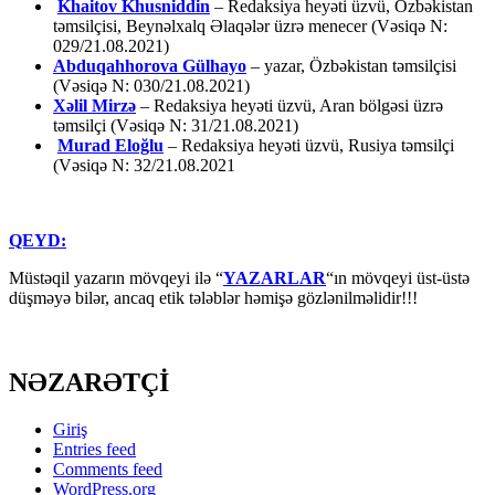
Khaitov Khusniddin
– Redaksiya heyəti üzvü, Özbəkistan
təmsilçisi, Beynəlxalq Əlaqələr üzrə menecer (Vəsiqə N:
029/21.08.2021)
Abduqahhorova Gülhayo
– yazar, Özbəkistan təmsilçisi
(Vəsiqə N: 030/21.08.2021)
Xəlil Mirzə
– Redaksiya heyəti üzvü, Aran bölgəsi üzrə
təmsilçi (Vəsiqə N: 31/21.08.2021)
Murad Eloğlu
– Redaksiya heyəti üzvü, Rusiya təmsilçi
(Vəsiqə N: 32/21.08.2021
QEYD:
Müstəqil yazarın mövqeyi ilə “
YAZARLAR
“ın mövqeyi üst-üstə
düşməyə bilər, ancaq etik tələblər həmişə gözlənilməlidir!!!
NƏZARƏTÇİ
Giriş
Entries feed
Comments feed
WordPress.org