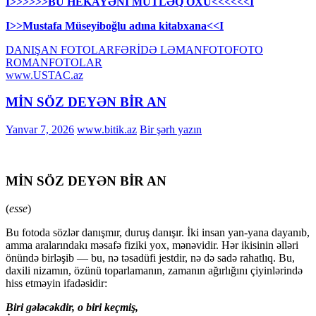
I>>>>>>BU HEKAYƏNİ MÜTLƏQ OXU<<<<<<I
I>>Mustafa Müseyiboğlu adına kitabxana<<I
DANIŞAN FOTOLAR
FƏRİDƏ LƏMAN
FOTO
FOTO
ROMAN
FOTOLAR
www.USTAC.az
MİN SÖZ DEYƏN BİR AN
Yanvar 7, 2026
www.bitik.az
Bir şərh yazın
MİN SÖZ DEYƏN BİR AN
(
esse
)
Bu fotoda sözlər danışmır, duruş danışır. İki insan yan-yana dayanıb,
amma aralarındakı məsafə fiziki yox, mənəvidir. Hər ikisinin əlləri
önündə birləşib — bu, nə təsadüfi jestdir, nə də sadə rahatlıq. Bu,
daxili nizamın, özünü toparlamanın, zamanın ağırlığını çiyinlərində
hiss etməyin ifadəsidir:
Biri gələcəkdir, o biri keçmiş,