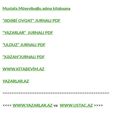
Mustafa Müseyiboğlu adına kitabxana
“ƏDƏBİ OVQAT” JURNALI PDF
“YAZARLAR” JURNALI PDF
“ULDUZ” JURNALI PDF
“XƏZAN”JURNALI PDF
WWW.KİTABEVİM.AZ
YAZARLAR.AZ
===============================================
<<<<
WWW.YAZARLAR.AZ
və
WWW.USTAC.AZ
>>>>