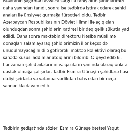
Məktəbin şagirdləri əvvəlcə sərgi ilə tanış olub şəhidlərimizi
daha yaxından tanıdı, sonra isə tədbirdə iştirak edərək şəhid
anaları ilə ünsiyyət qurmağa fürsetləri oldu. Tədbir
Azərbaycan Respublikasının Dövlət Himni ilə açıq elan
olunduqdan sonra şəhidlərin xatirəsi bir dəqiqəlik sükutla yad
edildi. Daha sonra məktəbin direktoru Nəsibə müəllimə
qonaqları salamlayaraq şəhidlərimizin illər keçsə də
unudulmayacağını dilə gətirərək, məktəb kollektivi olaraq bu
sahədə xüsusi addımlar atdıqlarını bildirib. O qeyd edib ki,
hər zaman şəhid ailələrinin və qazilərin yanında olaraq onlara
dəstək olmağa çalışırlar. Tədbir Esmira Günəşin şəhidlərə həsr
etdiyi şeirlərlə və vətənpərvərlikdən bəhs edən bir neçə
səhnəciklə davam edib.
Tədbirin gedişatında sözləri Esmira Günəşə bəstəsi Yaqut