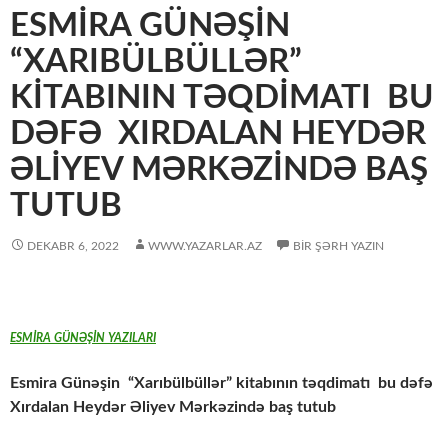
ESMIRA GÜNƏŞIN
“XARIBÜLBÜLLƏR”
KITABININ TƏQDIMATI BU
DƏFƏ XIRDALAN HEYDƏR
ƏLIYEV MƏRKƏZINDƏ BAŞ
TUTUB
DEKABR 6, 2022
WWW.YAZARLAR.AZ
BIR ŞƏRH YAZIN
ESMİRA GÜNƏŞİN YAZILARI
Esmira Günəşin “Xarıbülbüllər” kitabının təqdimatı bu dəfə
Xırdalan Heydər Əliyev Mərkəzində baş tutub