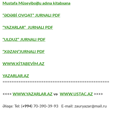
Mustafa Müseyiboğlu adına kitabxana
“ƏDƏBİ OVQAT” JURNALI PDF
“YAZARLAR” JURNALI PDF
“ULDUZ” JURNALI PDF
“XƏZAN”JURNALI PDF
WWW.KİTABEVİM.AZ
YAZARLAR.AZ
===============================================
<<<<
WWW.YAZARLAR.AZ
və
WWW.USTAC.AZ
>>>>
Əlaqə:
Tel: (
+994
) 70-390-39-93 E-mail: zauryazar@mail.ru