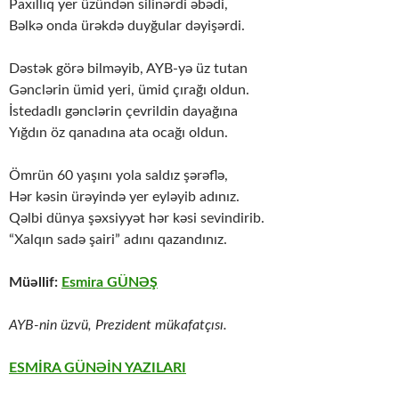
Paxıllıq yer üzündən silinərdi əbədi,
Bəlkə onda ürəkdə duyğular dəyişərdi.
Dəstək görə bilməyib, AYB-yə üz tutan
Gənclərin ümid yeri, ümid çırağı oldun.
İstedadlı gənclərin çevrildin dayağına
Yığdın öz qanadına ata ocağı oldun.
Ömrün 60 yaşını yola saldız şərəflə,
Hər kəsin ürəyində yer eyləyib adınız.
Qəlbi dünya şəxsiyyət hər kəsi sevindirib.
“Xalqın sadə şairi” adını qazandınız.
Müəllif:
Esmira GÜNƏŞ
AYB-nin üzvü, Prezident mükafatçısı.
ESMİRA GÜNƏİN YAZILARI