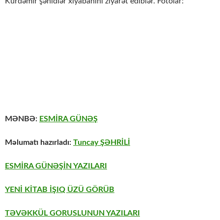
Kürdəmir şəhidlər xiyabanını ziyarət ediblər. Fotolar:
MƏNBƏ:
ESMİRA GÜNƏŞ
Məlumatı hazırladı:
Tuncay ŞƏHRİLİ
ESMİRA GÜNƏŞİN YAZILARI
YENİ KİTAB İŞIQ ÜZÜ GÖRÜB
TƏVƏKKÜL GORUSLUNUN YAZILARI