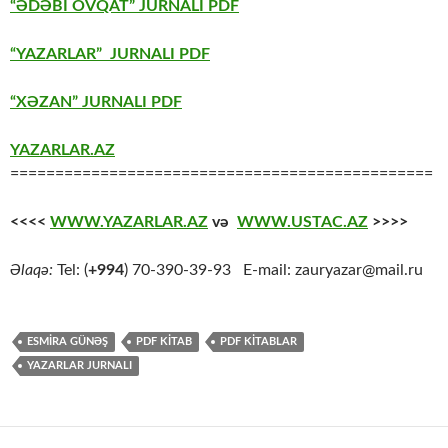
“ƏDƏBİ OVQAT” JURNALI PDF
“YAZARLAR” JURNALI PDF
“XƏZAN” JURNALI PDF
YAZARLAR.AZ
===============================================
<<<<
WWW.YAZARLAR.AZ
və
WWW.USTAC.AZ
>>>>
Əlaqə:
Tel: (
+994
) 70-390-39-93 E-mail: zauryazar@mail.ru
ESMIRA GÜNƏŞ
PDF KİTAB
PDF KİTABLAR
YAZARLAR JURNALI