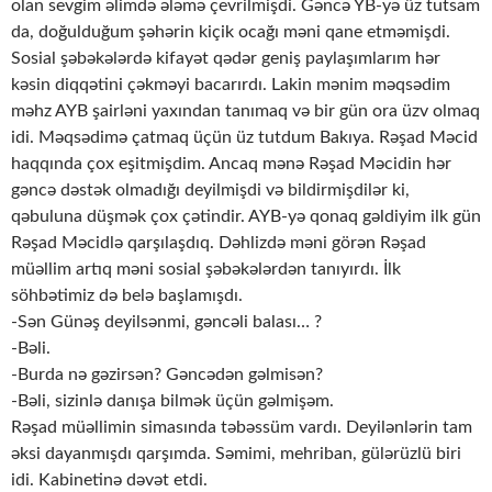
olan sevgim əlimdə ələmə çevrilmişdi. Gəncə YB-yə üz tutsam
da, doğulduğum şəhərin kiçik ocağı məni qane etməmişdi.
Sosial şəbəkələrdə kifayət qədər geniş paylaşımlarım hər
kəsin diqqətini çəkməyi bacarırdı. Lakin mənim məqsədim
məhz AYB şairləni yaxından tanımaq və bir gün ora üzv olmaq
idi. Məqsədimə çatmaq üçün üz tutdum Bakıya. Rəşad Məcid
haqqında çox eşitmişdim. Ancaq mənə Rəşad Məcidin hər
gəncə dəstək olmadığı deyilmişdi və bildirmişdilər ki,
qəbuluna düşmək çox çətindir. AYB-yə qonaq gəldiyim ilk gün
Rəşad Məcidlə qarşılaşdıq. Dəhlizdə məni görən Rəşad
müəllim artıq məni sosial şəbəkələrdən tanıyırdı. İlk
söhbətimiz də belə başlamışdı.
-Sən Günəş deyilsənmi, gəncəli balası… ?
-Bəli.
-Burda nə gəzirsən? Gəncədən gəlmisən?
-Bəli, sizinlə danışa bilmək üçün gəlmişəm.
Rəşad müəllimin simasında təbəssüm vardı. Deyilənlərin tam
əksi dayanmışdı qarşımda. Səmimi, mehriban, gülərüzlü biri
idi. Kabinetinə dəvət etdi.