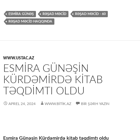
ESMIRA GÜNƏŞ
RƏŞAD MƏCİD
RƏŞAD MƏCİD - 60
RƏŞAD MƏCİD HAQQINDA
WWW.USTAC.AZ
ESMIRA GÜNƏŞIN
KÜRDƏMIRDƏ KITAB
TƏQDIMTI OLDU
APREL 24, 2024
WWW.BITIK.AZ
BIR ŞƏRH YAZIN
Esmira Günəşin Kürdəmirdə kitab təqdimtı oldu