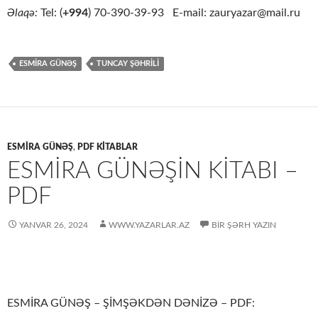
Əlaqə:
Tel: (
+994
) 70-390-39-93 E-mail: zauryazar@mail.ru
ESMIRA GÜNƏŞ
TUNCAY ŞƏHRİLİ
ESMİRA GÜNƏŞ
,
PDF KİTABLAR
ESMİRA GÜNƏŞİN KİTABI –
PDF
YANVAR 26, 2024
WWW.YAZARLAR.AZ
BIR ŞƏRH YAZIN
ESMİRA GÜNƏŞ – ŞİMŞƏKDƏN DƏNİZƏ – PDF: