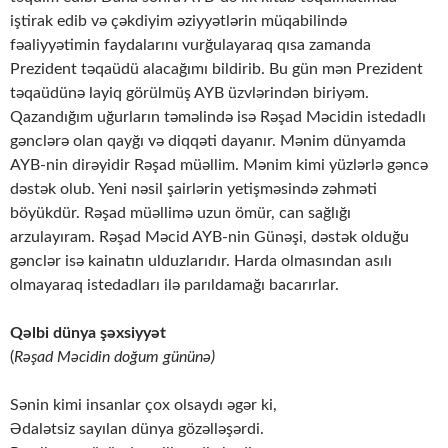
iştirak edib və çəkdiyim əziyyətlərin müqabilində
fəaliyyətimin faydalarını vurğulayaraq qısa zamanda
Prezident təqaüdü alacağımı bildirib. Bu gün mən Prezident
təqaüdünə layiq görülmüş AYB üzvlərindən biriyəm.
Qazandığım uğurların təməlində isə Rəşad Məcidin istedadlı
gənclərə olan qayğı və diqqəti dayanır. Mənim dünyamda
AYB-nin dirəyidir Rəşad müəllim. Mənim kimi yüzlərlə gəncə
dəstək olub. Yeni nəsil şairlərin yetişməsində zəhməti
böyükdür. Rəşad müəllimə uzun ömür, can sağlığı
arzulayıram. Rəşad Məcid AYB-nin Günəşi, dəstək olduğu
gənclər isə kainatın ulduzlarıdır. Harda olmasından asılı
olmayaraq istedadları ilə parıldamağı bacarırlar.
Qəlbi dünya şəxsiyyət
(
Rəşad Məcidin doğum gününə)
Sənin kimi insanlar çox olsaydı əgər ki,
Ədalətsiz sayılan dünya gözəlləşərdi.