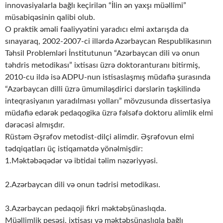
innovasiyalarla bağlı keçirilən “İlin ən yaxşı müəllimi”
müsabiqəsinin qalibi olub.
O praktik əməli fəaliyyətini yaradıcı elmi axtarışda da
sınayaraq, 2002-2007-ci illərdə Azərbaycan Respublikasının
Təhsil Problemləri İnstitutunun “Azərbaycan dili və onun
təhdris metodikası” ixtisası üzrə doktoranturanı bitirmiş,
2010-cu ildə isə ADPU-nun istisaslaşmış müdafiə şurasında
“Azərbaycan dilli üzrə ümumiləşdirici dərslərin təşkilində
inteqrasiyanın yaradılması yolları” mövzusunda dissertasiya
müdafiə edərək pedaqogika üzrə fəlsəfə doktoru alimlik elmi
dərəcəsi almışdır.
Rüstəm Əşrəfov metodist-dilçi alimdir. Əşrəfovun elmi
tədqiqatları üç istiqamətdə yönəlmişdir:
1.Məktəbəqədər və ibtidai təlim nəzəriyyəsi.
2.Azərbaycan dili və onun tədrisi metodikası.
3.Azərbaycan pedaqoji fikri məktəbşünaslıqda.
Müəllimlik peşəsi, ixtisası və məktəbşünaslıqla bağlı