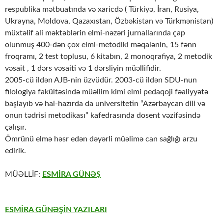
respublika mətbuatında və xaricdə ( Türkiyə, İran, Rusiya,
Ukrayna, Moldova, Qazaxıstan, Özbəkistan və Türkmənistan)
müxtəlif ali məktəblərin elmi-nəzəri jurnallarında çap
olunmuş 400-dən çox elmi-metodiki məqalənin, 15 fənn
froqramı, 2 test toplusu, 6 kitabın, 2 monoqrafiya, 2 metodik
vəsait , 1 dərs vəsaiti və 1 dərsliyin müəllifidir.
2005-cü ildən AJB-nin üzvüdür. 2003-cü ildən SDU-nun
filologiya fakültəsində müəllim kimi elmi pedaqoji fəaliyyətə
başlayıb və hal-hazırda da universitetin “Azərbaycan dili və
onun tədrisi metodikası” kafedrasında dosent vəzifəsində
çalışır.
Ömrünü elmə həsr edən dəyərli müəlimə can sağlığı arzu
edirik.
MÜƏLLİF:
ESMİRA GÜNƏŞ
ESMİRA GÜNƏŞİN YAZILARI