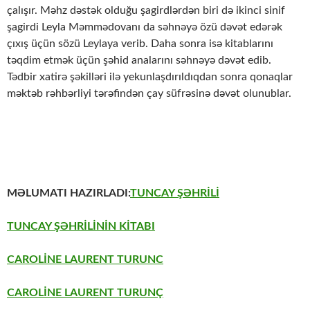
çalışır. Məhz dəstək olduğu şagirdlərdən biri də ikinci sinif
şagirdi Leyla Məmmədovanı da səhnəyə özü dəvət edərək
çıxış üçün sözü Leylaya verib. Daha sonra isə kitablarını
təqdim etmək üçün şəhid analarını səhnəyə dəvət edib.
Tədbir xatirə şəkilləri ilə yekunlaşdırıldıqdan sonra qonaqlar
məktəb rəhbərliyi tərəfindən çay süfrəsinə dəvət olunublar.
MƏLUMATI HAZIRLADI:
TUNCAY ŞƏHRİLİ
TUNCAY ŞƏHRİLİNİN KİTABI
CAROLİNE LAURENT TURUNC
CAROLİNE LAURENT TURUNÇ