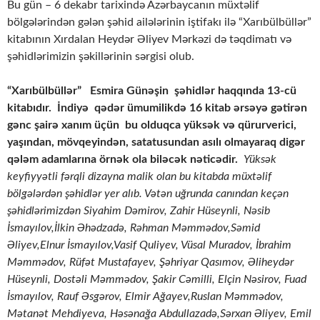
Bu gün – 6 dekabr tarixində Azərbaycanın müxtəlif
bölgələrindən gələn şəhid ailələrinin iştifakı ilə “Xarıbülbüllər”
kitabının Xırdalan Heydər Əliyev Mərkəzi də təqdimatı və
şəhidlərimizin şəkillərinin sərgisi olub.
“Xarıbülbüllər” Esmira Günəşin şəhidlər haqqında 13-cü
kitabıdır. İndiyə qədər ümumilikdə 16 kitab ərsəyə gətirən
gənc şairə xanım üçün bu olduqca yüksək və qürurverici,
yaşından, mövqeyindən, satatusundan asılı olmayaraq digər
qələm adamlarına örnək ola biləcək nəticədir.
Yüksək
keyfiyyətli fərqli dizayna malik olan bu kitabda müxtəlif
bölgələrdən şəhidlər yer alıb. Vətən uğrunda canından keçən
şəhidlərimizdən Siyahim Dəmirov, Zahir Hüseynli, Nəsib
İsmayılov,İlkin Əhədzadə, Rəhman Məmmədov,Səmid
Əliyev,Elnur İsmayılov,Vasif Quliyev, Vüsal Muradov, İbrahim
Məmmədov, Rüfət Mustafayev, Şəhriyar Qasımov, Əliheydər
Hüseynli, Dostəli Məmmədov, Şakir Cəmilli, Elçin Nəsirov, Fuad
İsmayılov, Rauf Əsgərov, Elmir Ağayev,Ruslan Məmmədov,
Mətanət Mehdiyeva, Həsənağa Abdullazadə,Sərxan Əliyev, Emil