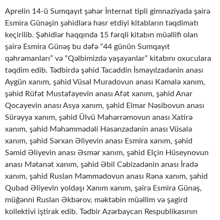
Aprelin 14-ü Sumqayıt şəhər İnternat tipli gimnaziyada şairə
Esmira Günəşin şəhidlərə həsr etdiyi kitabların təqdimatı
keçirilib. Şəhidlər haqqında 15 fərqli kitabın müəllifi olan
şairə Esmira Günəş bu dəfə “44 günün Sumqayıt
qəhrəmanları” və “Qəlbimizdə yaşayanlar” kitabını oxuculara
təqdim edib. Tədbirdə şəhid Tacəddin İsmayılzadənin anası
Aygün xanım, şəhid Vüsal Muradovun anası Kəmalə xanım,
şəhid Rüfət Mustafayevin anası Afət xanım, şəhid Anar
Qocayevin anası Asya xanım, şəhid Elmar Nəsibovun anası
Sürəyya xanım, şəhid Ülvü Məhərrəmovun anası Xatirə
xanım, şəhid Məhəmmədəli Həsənzadənin anası Vüsalə
xanım, şəhid Sərxan Əliyevin anası Esmira xanım, şəhid
Səmid Əliyevin anası Əsmər xanım, şəhid Elçin Hüseynovun
anası Mətanət xanım, şəhid Əbil Cəbizadənin anası İradə
xanım, şəhid Ruslan Məmmədovun anası Rəna xanım, şəhid
Qubad Əliyevin yoldaşı Xanım xanım, şairə Esmira Günəş,
müğənni Ruslan Əkbərov, məktəbin müəllim və şagird
kollektivi iştirak edib. Tədbir Azərbaycan Respublikasının