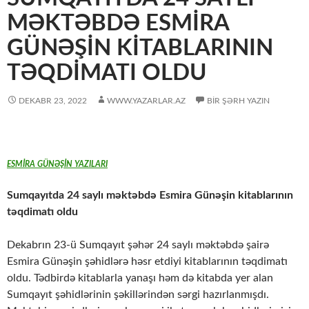
MƏKTƏBDƏ ESMIRA
GÜNƏŞIN KITABLARININ
TƏQDIMATI OLDU
DEKABR 23, 2022
WWW.YAZARLAR.AZ
BIR ŞƏRH YAZIN
ESMİRA GÜNƏŞİN YAZILARI
Sumqayıtda 24 saylı məktəbdə Esmira Günəşin kitablarının
təqdimatı oldu
Dekabrın 23-ü Sumqayıt şəhər 24 saylı məktəbdə şairə
Esmira Günəşin şəhidlərə həsr etdiyi kitablarının təqdimatı
oldu. Tədbirdə kitablarla yanaşı həm də kitabda yer alan
Sumqayıt şəhidlərinin şəkillərindən sərgi hazırlanmışdı.