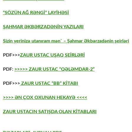
“SÖZÜN AĞ RƏNGİ” LAYİHƏSİ
ŞAHMAR ƏKBƏRZADƏNİN YAZILARI
Sizin yerinizə utanıram mən` – Şahmar Əkbərzadənin şeirləri
PDF>>>
ZAUR USTAC UŞAQ ŞEİRLƏRİ
PDF:
>>>>> ZAUR USTAC “QƏLƏMDAR-2”
PDF>>>
ZAUR USTAC “BB” KİTABI
>>>> ƏN ÇOX OXUNAN HEKAYƏ <<<<
ZAUR USTACIN SATIŞDA OLAN KİTABLARI