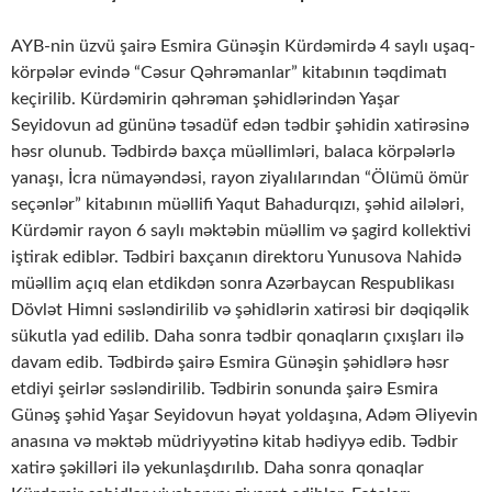
AYB-nin üzvü şairə Esmira Günəşin Kürdəmirdə 4 saylı uşaq-
körpələr evində “Cəsur Qəhrəmanlar” kitabının təqdimatı
keçirilib. Kürdəmirin qəhrəman şəhidlərindən Yaşar
Seyidovun ad gününə təsadüf edən tədbir şəhidin xatirəsinə
həsr olunub. Tədbirdə baxça müəllimləri, balaca körpələrlə
yanaşı, İcra nümayəndəsi, rayon ziyalılarından “Ölümü ömür
seçənlər” kitabının müəllifi Yaqut Bahadurqızı, şəhid ailələri,
Kürdəmir rayon 6 saylı məktəbin müəllim və şagird kollektivi
iştirak ediblər. Tədbiri baxçanın direktoru Yunusova Nahidə
müəllim açıq elan etdikdən sonra Azərbaycan Respublikası
Dövlət Himni səsləndirilib və şəhidlərin xatirəsi bir dəqiqəlik
sükutla yad edilib. Daha sonra tədbir qonaqların çıxışları ilə
davam edib. Tədbirdə şairə Esmira Günəşin şəhidlərə həsr
etdiyi şeirlər səsləndirilib. Tədbirin sonunda şairə Esmira
Günəş şəhid Yaşar Seyidovun həyat yoldaşına, Adəm Əliyevin
anasına və məktəb müdriyyətinə kitab hədiyyə edib. Tədbir
xatirə şəkilləri ilə yekunlaşdırılıb. Daha sonra qonaqlar