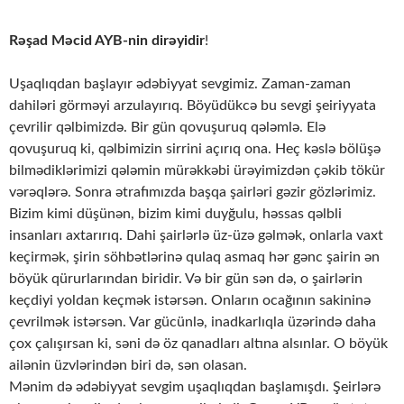
Rəşad Məcid AYB-nin dirəyidir
!
Uşaqlıqdan başlayır ədəbiyyat sevgimiz. Zaman-zaman
dahiləri görməyi arzulayırıq. Böyüdükcə bu sevgi şeiriyyata
çevrilir qəlbimizdə. Bir gün qovuşuruq qələmlə. Elə
qovuşuruq ki, qəlbimizin sirrini açırıq ona. Heç kəslə bölüşə
bilmədiklərimizi qələmin mürəkkəbi ürəyimizdən çəkib tökür
vərəqlərə. Sonra ətrafımızda başqa şairləri gəzir gözlərimiz.
Bizim kimi düşünən, bizim kimi duyğulu, həssas qəlbli
insanları axtarırıq. Dahi şairlərlə üz-üzə gəlmək, onlarla vaxt
keçirmək, şirin söhbətlərinə qulaq asmaq hər gənc şairin ən
böyük qürurlarından biridir. Və bir gün sən də, o şairlərin
keçdiyi yoldan keçmək istərsən. Onların ocağının sakininə
çevrilmək istərsən. Var gücünlə, inadkarlıqla üzərində daha
çox çalışırsan ki, səni də öz qanadları altına alsınlar. O böyük
ailənin üzvlərindən biri də, sən olasan.
Mənim də ədəbiyyat sevgim uşaqlıqdan başlamışdı. Şeirlərə