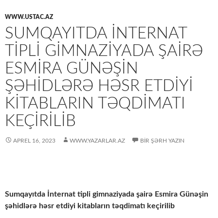
WWW.USTAC.AZ
SUMQAYITDA İNTERNAT
TIPLI GIMNAZIYADA ŞAIRƏ
ESMIRA GÜNƏŞIN
ŞƏHIDLƏRƏ HƏSR ETDIYI
KITABLARIN TƏQDIMATI
KEÇIRILIB
APREL 16, 2023
WWW.YAZARLAR.AZ
BIR ŞƏRH YAZIN
Sumqayıtda İnternat tipli gimnaziyada şairə Esmira Günəşin
şəhidlərə həsr etdiyi kitabların təqdimatı keçirilib