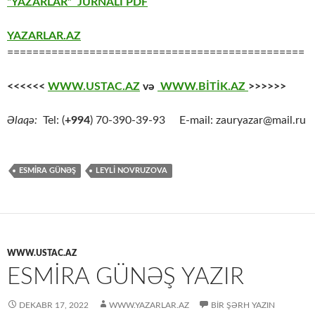
“YAZARLAR” JURNALI PDF
YAZARLAR.AZ
===============================================
<<<<<<
WWW.USTAC.AZ
və
WWW.BİTİK.AZ
>>>>>>
Əlaqə:
Tel: (
+994
) 70-390-39-93 E-mail: zauryazar@mail.ru
ESMIRA GÜNƏŞ
LEYLİ NOVRUZOVA
WWW.USTAC.AZ
ESMİRA GÜNƏŞ YAZIR
DEKABR 17, 2022
WWW.YAZARLAR.AZ
BIR ŞƏRH YAZIN