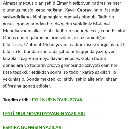
Almaza məxsus olan şəhid Elmar Nəsibovun xatirəsinə həsr
olunmuş musiqi gənc müğənni Xəyal Cəbrayıllının ifasında
səsləndirilərək klipi qonaqlara nümayiş olunub. Tədbirin
xüsusi qonaqlarından biri də qadın şəhidimiz Mətanət
Mehdiyevanın ailəsi olub. Tədbirin sonunda çıxış edən Esmira
Günəş qadın qəhrəmanlarımızdan çox az tanındığını
bildirərək, Mətanət Mehdiyevanın adını xüsusi vurğulayıb. O
bildirib ki, bundan sonra da şəhidlər haqqında yazıb, yeni
kitablar nəşr etdirməyə davam edəcək. Gələn bütün
qonaqlara və tədbirin ərsəyə gəlməsində əziyyəti olan hər
kəsə təşəkkür etdikdən sonra isə tədbir xatirə şəkilləri ilə
yekunlaşıb. Sonda məktəb kollektivi şəhid ailələrini ehsan
süfrəsinə qonaq ediblər.
Təqdim etdi:
LEYLİ NUR NOVRUZOVA
LEYLİ NUR NOVRUZOVANIN YAZILARI
ESMİRA GÜNƏŞİN YAZILARI