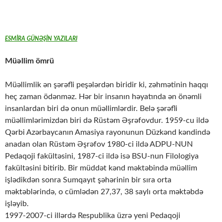
ESMİRA GÜNƏŞİN YAZILARI
Müəllim ömrü
Müəllimlik ən şərəfli peşələrdən biridir ki, zəhmətinin haqqı
heç zaman ödənməz. Hər bir insanın həyatında ən önəmli
insanlardan biri də onun müəllimlərdir. Belə şərəfli
müəllimlərimizdən biri də Rüstəm Əşrəfovdur. 1959-cu ildə
Qərbi Azərbaycanın Amasiya rayonunun Düzkənd kəndində
anadan olan Rüstəm Əşrəfov 1980-ci ildə ADPU-NUN
Pedaqoji fakültəsini, 1987-ci ildə isə BSU-nun Filologiya
fakültəsini bitirib. Bir müddət kənd məktəbində müəllim
işlədikdən sonra Sumqayıt şəhərinin bir sıra orta
məktəblərində, o cümlədən 27,37, 38 saylı orta məktəbdə
işləyib.
1997-2007-ci illərdə Respublika üzrə yeni Pedaqoji