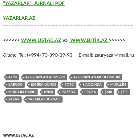
“YAZARLAR” JURNALI PDF
YAZARLAR.AZ
===============================================
<<<<<<
WWW.USTAC.AZ
və
WWW.BİTİK.AZ
>>>>>>
Əlaqə:
Tel: (
+994
) 70-390-39-93 E-mail: zauryazar@mail.ru
ALİM
AZƏRBAYCAN ALİMLƏRİ
AZƏRBAYCAN MÜƏLLİMLƏRİ
BARƏDƏ
ESMIRA GÜNƏŞ
FOTO
HAQQINDA
MÜƏLLİM
MÜƏLLİM ÖMRÜ
NƏSR
POEZİYA
PROZA
ŞAİR
ŞEİR
YAZAR
YAZARLAR JURNALI
WWW.USTAC.AZ