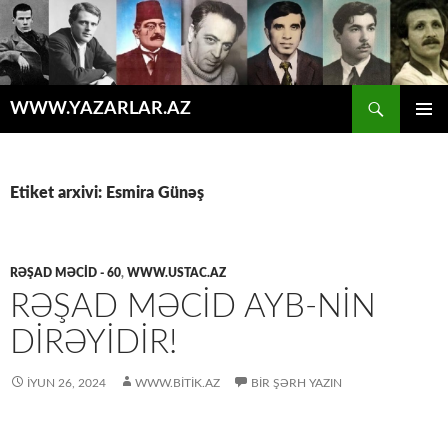
Axtar
WWW.YAZARLAR.AZ
MÜHTƏVIYYATA
ƏSAS
KEÇ
MENYU
Etiket arxivi: Esmira Günəş
RƏŞAD MƏCİD - 60
,
WWW.USTAC.AZ
RƏŞAD MƏCID AYB-NIN
DIRƏYIDIR!
İYUN 26, 2024
WWW.BITIK.AZ
BIR ŞƏRH YAZIN