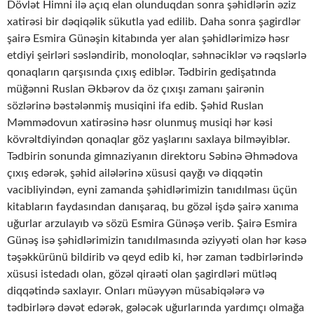
Dövlət Himni ilə açıq elan olunduqdan sonra şəhidlərin əziz
xatirəsi bir dəqiqəlik sükutla yad edilib. Daha sonra şagirdlər
şairə Esmira Günəşin kitabında yer alan şəhidlərimizə həsr
etdiyi şeirləri səsləndirib, monoloqlar, səhnəciklər və rəqslərlə
qonaqların qarşısında çıxış ediblər. Tədbirin gedişatında
müğənni Ruslan Əkbərov da öz çıxışı zamanı şairənin
sözlərinə bəstələnmiş musiqini ifa edib. Şəhid Ruslan
Məmmədovun xatirəsinə həsr olunmuş musiqi hər kəsi
kövrəltdiyindən qonaqlar göz yaşlarını saxlaya bilməyiblər.
Tədbirin sonunda gimnaziyanın direktoru Səbinə Əhmədova
çıxış edərək, şəhid ailələrinə xüsusi qayğı və diqqətin
vacibliyindən, eyni zamanda şəhidlərimizin tanıdılması üçün
kitabların faydasından danışaraq, bu gözəl işdə şairə xanıma
uğurlar arzulayıb və sözü Esmira Günəşə verib. Şairə Esmira
Günəş isə şəhidlərimizin tanıdılmasında əziyyəti olan hər kəsə
təşəkkürünü bildirib və qeyd edib ki, hər zaman tədbirlərində
xüsusi istedadı olan, gözəl qiraəti olan şagirdləri mütləq
diqqətində saxlayır. Onları müəyyən müsabiqələrə və
tədbirlərə dəvət edərək, gələcək uğurlarında yardımçı olmağa