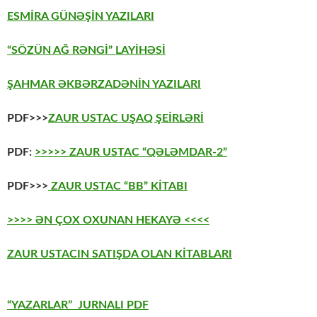
ESMİRA GÜNƏŞİN YAZILARI
“SÖZÜN AĞ RƏNGİ” LAYİHƏSİ
ŞAHMAR ƏKBƏRZADƏNİN YAZILARI
PDF>>>
ZAUR USTAC UŞAQ ŞEİRLƏRİ
PDF:
>>>>> ZAUR USTAC “QƏLƏMDAR-2”
PDF>>>
ZAUR USTAC “BB” KİTABI
>>>> ƏN ÇOX OXUNAN HEKAYƏ <<<<
ZAUR USTACIN SATIŞDA OLAN KİTABLARI
“YAZARLAR” JURNALI PDF