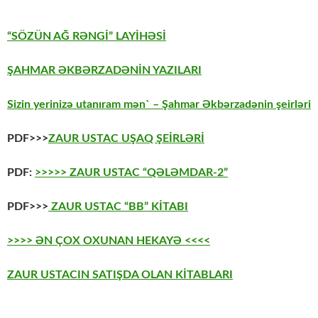
“SÖZÜN AĞ RƏNGİ” LAYİHƏSİ
ŞAHMAR ƏKBƏRZADƏNİN YAZILARI
Sizin yerinizə utanıram mən` – Şahmar Əkbərzadənin şeirləri
PDF>>>
ZAUR USTAC UŞAQ ŞEİRLƏRİ
PDF:
>>>>> ZAUR USTAC “QƏLƏMDAR-2”
PDF>>>
ZAUR USTAC “BB” KİTABI
>>>> ƏN ÇOX OXUNAN HEKAYƏ <<<<
ZAUR USTACIN SATIŞDA OLAN KİTABLARI