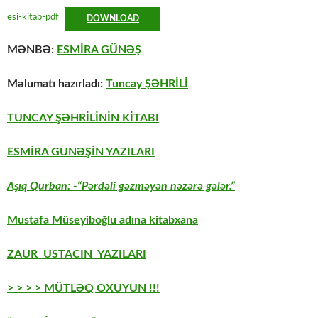
esi-kitab-pdf
DOWNLOAD
MƏNBƏ:
ESMİRA GÜNƏŞ
Məlumatı hazırladı:
Tuncay ŞƏHRİLİ
TUNCAY ŞƏHRİLİNİN KİTABI
ESMİRA GÜNƏŞİN YAZILARI
Aşıq Qurban: -“Pərdəli gəzməyən nəzərə gələr.”
Mustafa Müseyiboğlu adına kitabxana
ZAUR USTACIN YAZILARI
> > > > MÜTLƏQ OXUYUN !!!