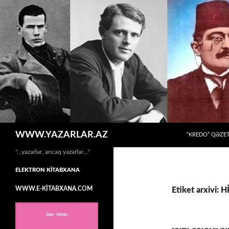
MÜHTƏVIYYATA
Axtar
WWW.YAZARLAR.AZ
“KREDO” QƏZET
"…yazarlar, ancaq yazarlar…"
ELEKTRON KİTABXANA
WWW.E-KİTABXANA.COM
Etiket arxivi: