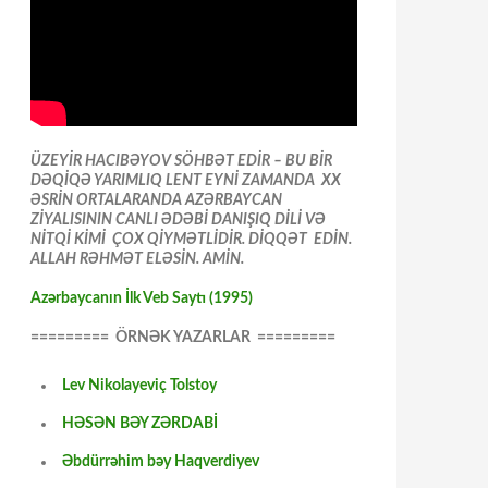
ÜZEYİR HACIBƏYOV SÖHBƏT EDİR – BU BİR
DƏQİQƏ YARIMLIQ LENT EYNİ ZAMANDA XX
ƏSRİN ORTALARANDA AZƏRBAYCAN
ZİYALISININ CANLI ƏDƏBİ DANIŞIQ DİLİ VƏ
NİTQİ KİMİ ÇOX QİYMƏTLİDİR. DİQQƏT EDİN.
ALLAH RƏHMƏT ELƏSİN. AMİN.
Azərbaycanın İlk Veb Saytı (1995)
========= ÖRNƏK YAZARLAR =========
Lev Nikolayeviç Tolstoy
HƏSƏN BƏY ZƏRDABİ
Əbdürrəhim bəy Haqverdiyev