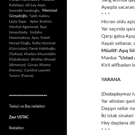
Səng altında qay
Rafailqızı, Əli bəy Azəri,
Ayaqda səcarən, a
Sevindik Nəsiboğlu,
Məmməd
* * *
Gürşadoğlu
, Taleh Xəlilov,
Hicran oldu aşiq
Leyla Yaşar, Aytac İbrahim,
Mövlud Ağamməd, İlqar
Yar saçında qara 
İsmayılzadə, Südabə
Qarşı gəlsə Aşı
Məmmədova, Aysu Türkel,
Xəyalı sellənər, a
Murad Eloğlu, Rafiq Hümmət
(Gürcüstan), Faruk Habiboğlu
Müəllif: Aşıq S
(Türkiyə), Khaitov Khusniddin
Mənbə:
“Ustad a
(Özbəkistan), Əbülfəz Əhməd
Kiril əlifbadan 
(Almaniya), Günay Əliyeva
(Norveç). Caroline Laurent
Turunc (Fransa).
YARANA
(Dodaqdəyməz tə
=====================
Yar əlindən qanl
Təsisçi və Baş redaktor:
Daşqın sellər nəl
İki istək sinələri
Zaur USTAC
Hey daşdana dilə
Redaktor:
* * *