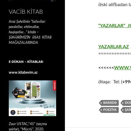
Əski əlifbadan l
VACIB KITAB
Araz Şəhrilinin “Səfəvilər:
“YAZARLAR” J
paralellər, ehtimallar,
həqiqətlər…” kitabı –
ŞƏHƏRİMİZİN ƏSAS KİTAB
MAĞAZALARINDA
YAZARLAR.AZ
============
E-DÜKAN – KİTABLAR:
<<<<<<
WWW.Y
www.kitabevim.az
Əlaqə:
Tel: (
+99
BARƏDƏ
DO
POEZİYA
ŞAİ
Zaur USTAC,“45” (seçmə
şeirlər), “Mücrü”, 2020.