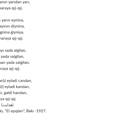
nın yarıdan yarı,
araya qıj-qıj.
 yarın eyninə,
yının diyninə,
əgninə giyniyə,
araya qıj-qıj.
yı sada algilən,
 yada salgilən,
an yada salgilən,
raya qıj-qıj.
r(ı) eylədi candan,
(i) eylədi kandan,
i, gəldi handan,
ya qıj-qıj.
Müəllif: Hidayət (هدایت)
, “El aşıqları”, Bakı -1927.