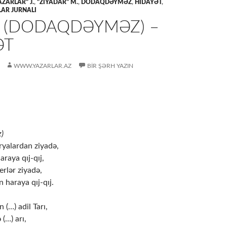
AZARLAR" J.
,
"ZİYADAR" M.
,
DODAQDƏYMƏZ
,
HİDAYƏT
,
AR JURNALI
J (DODAQDƏYMƏZ) –
ƏT
WWW.YAZARLAR.AZ
BIR ŞƏRH YAZIN
)
ryalardan ziyadə,
araya qıj-qıj,
erlər ziyadə,
n haraya qıj-qıj.
 (…) adil Tarı,
(…) arı,