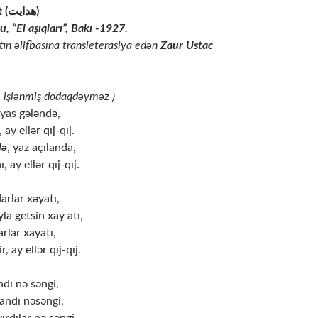
Müəllif: Hidayət (هدایت)
u, “El aşıqları”, Bakı -1927.
tın əlifbasına transleterasiya edən
Zaur Ustac
i işlənmiş dodaqdəyməz
)
İlyas gələndə,
ay ellər qıj-qıj.
də
, yaz açılanda,
 ay ellər qıj-qıj.
rlar xəyatı,
la getsin xay atı,
rlar xayatı,
, ay ellər qıj-qıj.
dı nə səngi,
yandı nəsəngi,