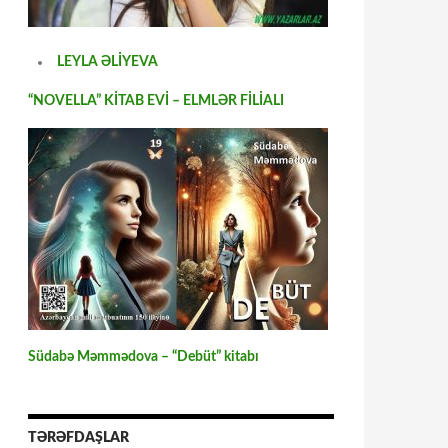
LEYLA ƏLİYEVA
“NOVELLA” KİTAB EVİ – ELMLƏR FİLİALI
Südabə Məmmədova – “Debüt” kitabı
TƏRƏFDAŞLAR