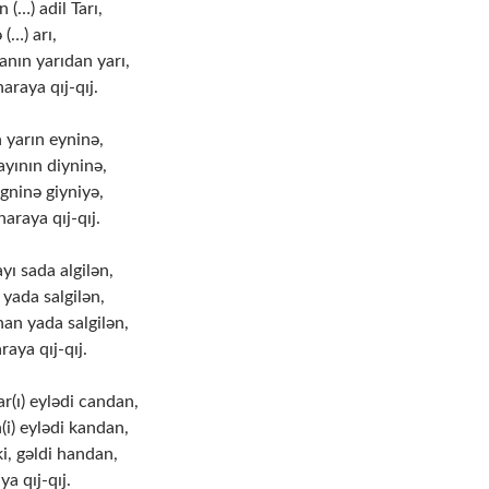
 (…) adil Tarı,
(…) arı,
nın yarıdan yarı,
araya qıj-qıj.
 yarın eyninə,
yının diyninə,
əgninə giyniyə,
araya qıj-qıj.
yı sada algilən,
 yada salgilən,
an yada salgilən,
raya qıj-qıj.
r(ı) eylədi candan,
(i) eylədi kandan,
i, gəldi handan,
ya qıj-qıj.