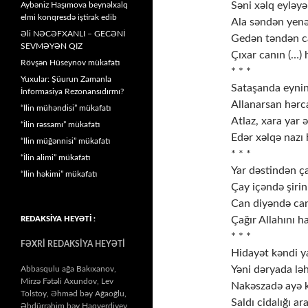
Səni xəlq eyləyən
Aybəniz Haşımova beynəlxalq
elmi konqresdə iştirak edib
Ala səndən yenə 
Əli NƏCƏFXANLI – GECƏNİ
Gedən təndən ca
SEVMƏYƏN QIZ
Çıxar canın (…) h
Rövşən Hüseynov mükafatı
* * *
Yuxular: Şüurun Zamanla
Sataşanda eynin
İnformasiya Rezonansıdırmı?
Allanarsan hərca
“İlin mühəndisi” mükafatı
Atlaz, xara yar 
“İlin rəssamı” mükafatı
Edər xəlqə nazı h
“İlin müğənnisi” mükafatı
* * *
“İlin alimi” mükafatı
Yar dəstindən ça
“İlin həkimi” mükafatı
Çay içəndə şirin
Can diyəndə can
Çağır Allahını ha
REDAKSİYA HEYƏTİ :
* * *
FƏXRİ REDAKSİYA HEYƏTİ
Hidayət kəndi ya
Yəni dəryada ləh
Abbasqulu ağa Bakıxanov,
Mirzə Fətəli Axundov, Lev
Nakəszadə ayə k
Tolstoy, Əhməd bəy Ağaoğlu,
Saldı cidalığı ara
Əbdürrəhim bəy Haqverdiyev,