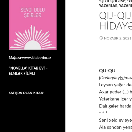
"QIZIL QƏLƏM"
,
"Y
YAZARLAR
,
YAZARL
QIJ-QI
HİDAY
NOYABR 2, 2021
Mağaza-www.kitabevim.az
“NOVELLA” KİTAB EVİ –
QIJ-QIJ
ELMLƏR FİLİALI
(Dodaqdəy(g)məz
Leysan yağar də
Axar gedər (…) h
SATIŞDA OLAN KİTAB:
Yetərkanə içər y
Dalı gələr harda
* * *
Səni xəlq eyləyən
Ala səndən yenə 