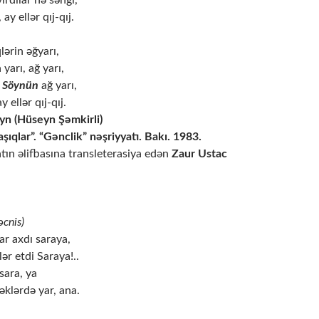
ırdılar nə səngi,
y ellər qıj-qıj.
lərin əğyarı,
yarı, ağ yarı,
q
Söynün
ağ yarı,
y ellər qıj-qıj.
öyn (Hüseyn Şəmkirli)
şıqlar”. “Gənclik” nəşriyyatı. Bakı. 1983.
latın əlifbasına transleterasiya edən
Zaur Ustac
cnis)
ar axdı saraya,
ər etdi Saraya!..
 sara, ya
klərdə yar, ana.