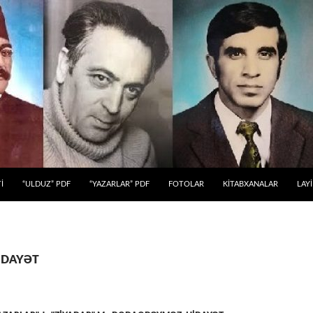
 KEÇ
İ
“ULDUZ” PDF
“YAZARLAR” PDF
FOTOLAR
KİTABXANALAR
LAY
 HİDAYƏT