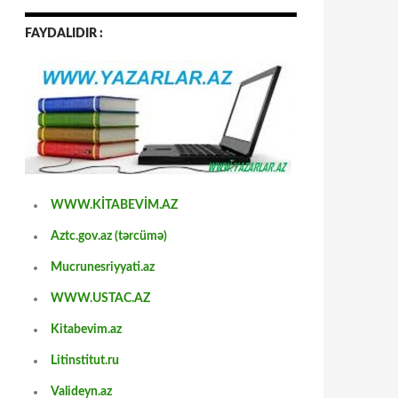
FAYDALIDIR :
WWW.KİTABEVİM.AZ
Aztc.gov.az (tərcümə)
Mucrunesriyyati.az
WWW.USTAC.AZ
Kitabevim.az
Litinstitut.ru
Valideyn.az