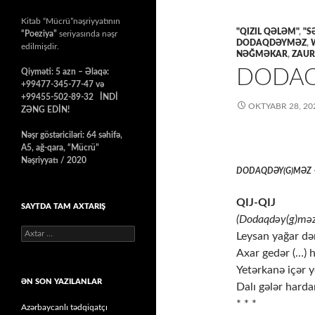
Kitab “Mücrü”nəşriyyatının
"QIZIL QƏLƏM"
,
"S
“Poeziya”
seriyasında nəşr
DODAQDƏYMƏZ
,
edilmişdir.
NƏĞMƏKAR
,
ZAUR
Qiyməti: 5 azn – Əlaqə:
+99477-345-77-47 və
+99455-502-89-32 İNDİ
OKTYABR 28, 20
ZƏNG EDİN!
Nəşr göstəriciləri: 64 səhifə,
A5, ağ-qara, “Mücrü”
Nəşriyyatı / 2020
QIJ-QIJ
SAYTDA TAM AXTARIŞ
(Dodaqdəy(g)məz
Axtarış:
Leysan yağar də
Axar gedər (…) h
Yetərkanə içər y
ƏN SON YAZILANLAR
Dalı gələr harda
* * *
Azərbaycanlı tədqiqatçı