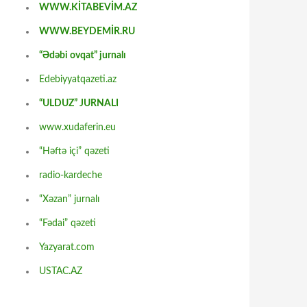
WWW.KİTABEVİM.AZ
WWW.BEYDEMİR.RU
“Ədəbi ovqat” jurnalı
Edebiyyatqazeti.az
“ULDUZ” JURNALI
www.xudaferin.eu
“Həftə içi” qəzeti
radio-kardeche
“Xəzan” jurnalı
“Fədai” qəzeti
Yazyarat.com
USTAC.AZ