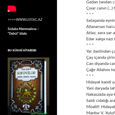
Gedən təndən ca
Çıxar canın (…) h
* * *
>>>>WWW.USTAC.AZ
Sataşanda eynin
Allanarsan hərca
Südabə Məmmədova –
Atlaz, xara yar 
“Debüt” kitabı
Edər xəlqə nazı h
* * *
BU XÜSUSİ KİTABDIR:
Yar dəstindən ça
Çay içəndə şirin
Can diyəndə can
Çağır Allahını ha
* * *
Hidayət kəndi ya
Yəni dəryada ləh
Nakəszadə ayə k
Saldı cidalığı ara
Mənbə: V. Xuluflu