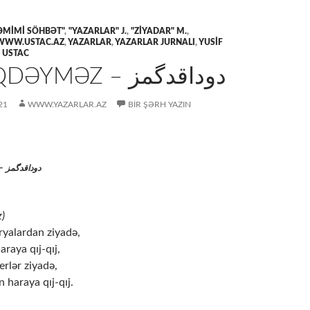
ƏMİMİ SÖHBƏT"
,
"YAZARLAR" J.
,
"ZİYADAR" M.
,
WWW.USTAC.AZ
,
YAZARLAR
,
YAZARLAR JURNALI
,
YUSİF
 USTAC
DODAQDƏYMƏZ – دوداقدگمز
21
WWW.YAZARLAR.AZ
BIR ŞƏRH YAZIN
DODAQDƏY(G)MƏZ – دوداقدگمز
)
ryalardan ziyadə,
araya qıj-qıj,
erlər ziyadə,
n haraya qıj-qıj.