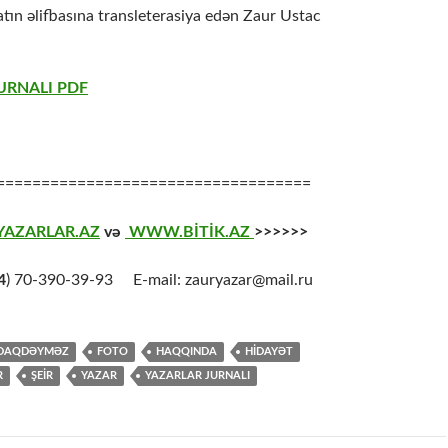
atın əlifbasına transleterasiya edən Zaur Ustac
URNALI PDF
===================================
AZARLAR.AZ
və
WWW.BİTİK.AZ
>>>>>>
4
) 70-390-39-93 E-mail: zauryazar@mail.ru
DAQDƏYMƏZ
FOTO
HAQQINDA
HİDAYƏT
R
ŞEİR
YAZAR
YAZARLAR JURNALI