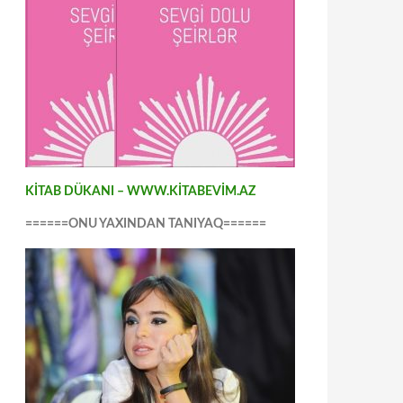
KİTAB DÜKANI – WWW.KİTABEVİM.AZ
======ONU YAXINDAN TANIYAQ======