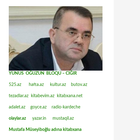
YUNUS OĞUZUN BLOQU – CIĞIR
525.az
hafta.az
kultur.az
butov.az
tezadlar.az
kitabevim.az
kitabxana.net
adalet.az
goyce.az
radio-kardeche
olaylar.az
yazar.in
mustaqil.az
Mustafa Müseyiboğlu adına kitabxana