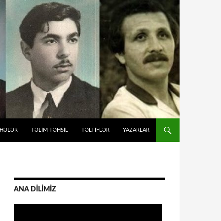
İHƏLƏR
TƏLIM-TƏHSIL
TƏLTİFLƏR
YAZARLAR
ANA DİLİMİZ