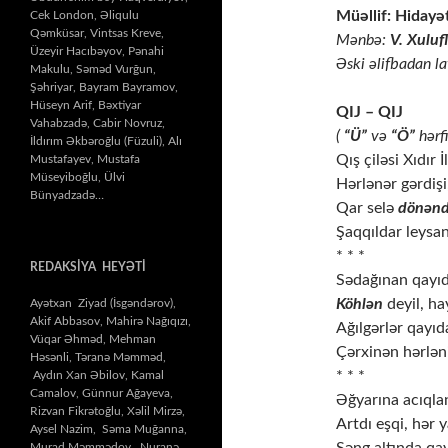
Cek London, Əliqulu
Qəmküsar, Vintsas Kreve,
Mənbə:
V. Xulufl
Üzeyir Hacıbəyov, Pənahi
Əski əlifbadan la
Makulu, Səməd Vurğun,
Şəhriyar, Bayram Bayramov,
Hüseyn Arif, Bəxtiyar
QIJ – QIJ
Vahabzadə, Cabir Novruz,
(
“Ü”
və
“Ö”
hərf
İldırım Əkbəroğlu (Füzuli), Alı
Qış çiləsi Xıdır 
Mustafayev, Mustafa
Müseyiboğlu, Ülvi
Hərlənər gərdişi, 
Bünyadzadə…
Qar selə
dönən
Şaqqıldar leysanı,
* * *
REDAKSİYA HEYƏTİ
Sədağınan qayıda
Köhlən
deyil, hay
Ayətxan Ziyad (İsgəndərov),
Akif Abbasov, Mahirə Nağıqızı,
Ağılgərlər qayıda
Vüqar Əhməd, Mehman
Çərxinən hərlənir
Həsənli, Təranə Məmməd,
* * *
Aydın Xan Əbilov, Kamal
Camalov, Günnur Ağayeva,
Əğyarına acıqlan
Rizvan Fikrətoğlu, Xəlil Mirzə,
Artdı eşqi, hər 
Aysel Nazim, Səma Muğanna,
Murad Məmmədov, Nuranə