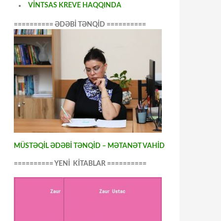
VİNTSAS KREVE HAQQINDA
========== ƏDƏBİ TƏNQİD ==========
MÜSTƏQİL ƏDƏBİ TƏNQİD – MƏTANƏT VAHİD
========== YENİ KİTABLAR ==========