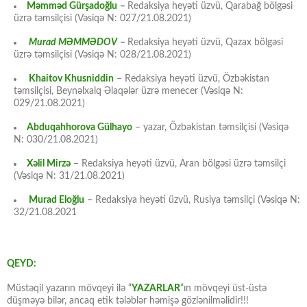
Məmməd Gürşadoğlu
–
Redaksiya heyəti üzvü, Qarabağ bölgəsi
üzrə təmsilçisi (Vəsiqə N: 027/21.08.2021)
Murad MƏMMƏDOV
–
Redaksiya heyəti üzvü, Qazax bölgəsi
üzrə təmsilçisi (Vəsiqə N: 028/21.08.2021)
Khaitov Khusniddin
– Redaksiya heyəti üzvü, Özbəkistan
təmsilçisi, Beynəlxalq Əlaqələr üzrə menecer (Vəsiqə N:
029/21.08.2021)
Abduqahhorova Gülhayo
– yazar, Özbəkistan təmsilçisi (Vəsiqə
N: 030/21.08.2021)
Xəlil Mirzə
– Redaksiya heyəti üzvü, Aran bölgəsi üzrə təmsilçi
(Vəsiqə N: 31/21.08.2021)
Murad Eloğlu
– Redaksiya heyəti üzvü, Rusiya təmsilçi (Vəsiqə N:
32/21.08.2021
QEYD:
Müstəqil yazarın mövqeyi ilə “
YAZARLAR
“ın mövqeyi üst-üstə
düşməyə bilər, ancaq etik tələblər həmişə gözlənilməlidir!!!