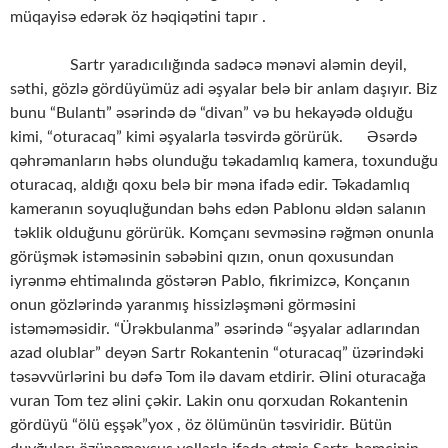
müqayisə edərək öz həqiqətini tapır .
Sartr yaradıcılığında sadəcə mənəvi aləmin deyil,
səthi, gözlə gördüyümüz adi əşyalar belə bir anlam daşıyır. Biz
bunu “Bulantı” əsərində də “divan” və bu hekayədə olduğu
kimi, “oturacaq” kimi əşyalarla təsvirdə görürük. Əsərdə
qəhrəmanların həbs olunduğu təkadamlıq kamera, toxunduğu
oturacaq, aldığı qoxu belə bir məna ifadə edir. Təkadamlıq
kameranın soyuqluğundan bəhs edən Pablonu əldən salanın
təklik olduğunu görürük. Komçanı sevməsinə rəğmən onunla
görüşmək istəməsinin səbəbini qızın, onun qoxusundan
iyrənmə ehtimalında göstərən Pablo, fikrimizcə, Konçanın
onun gözlərində yaranmış hissizləşməni görməsini
istəməməsidir. “Ürəkbulanma” əsərində “əşyalar adlarından
azad olublar” deyən Sartr Rokantenin “oturacaq” üzərindəki
təsəvvürlərini bu dəfə Tom ilə davam etdirir. Əlini oturacağa
vuran Tom tez əlini çəkir. Lakin onu qorxudan Rokantenin
gördüyü “ölü eşşək”yox , öz ölümünün təsviridir. Bütün