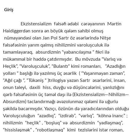
Giriş
Ekzistensializm fəlsəfi ədəbi cərəyanının Martin
Haidiggerdən sonra ən böyük qələm sahibi olmuş
nümayəndəsi olan Jan Pol
Sartr öz əsərlərində Nitşe
fəlsəfəsinin yarım qalmış nihilizmini varoluşculuk ilə
tamamlayaraq, absurdizmin “yabancılaşma “ fikri ilə
mükəmməl bir həddə çatdırmışdır. Bu mövzuda “Varlıq və
Heçlik”, “Varoluşculuk”, “Bulantı“ kimi romanları, “Azadlığın
yolları “ başlığı ilə yazılmış üç əsərlik ( “Yaşanmayan zaman”,
“Ağıl çağı “, “Tükəniş “ )trilogiya yazan Sartr əsərlərini, insan,
onun taleyi, daxili hiss, duyğu və düşüncələrini, yanlızlığını
qərb fəlsəfəsinin üç təməl daşı ilə (Ekzistensializm—Nihilizm—
Absurdizm) taclandırmağı əvəzolunmaz qələmi ilə uğurlu
şəkildə bacarmışdır. Yazıçı, özünün də yaradıcılarından olduğu
Varoluşculuğun “azadlıq”, “izdirab”, “varlıq”, “köhnə inanc” ;
nihilizmin “heçlik” , “boşluq” və absurdizmin “yadlaşmaq”,
“hissisləşmək” , “robotlaşmaq” kimi tezislərini istər roman,