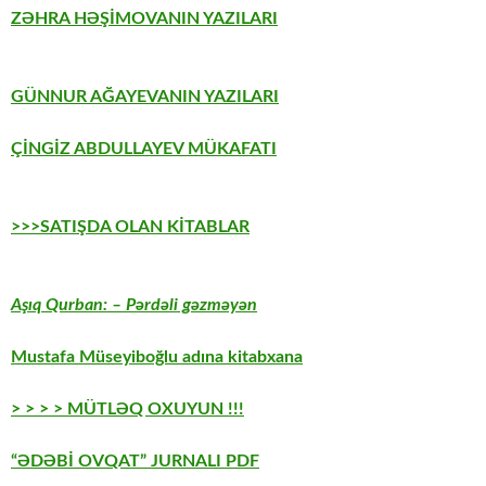
ZƏHRA HƏŞİMOVANIN YAZILARI
GÜNNUR AĞAYEVANIN YAZILARI
ÇİNGİZ ABDULLAYEV MÜKAFATI
>>>SATIŞDA OLAN KİTABLAR
Aşıq Qurban: – Pərdəli gəzməyən
Mustafa Müseyiboğlu adına kitabxana
> > > > MÜTLƏQ OXUYUN !!!
“ƏDƏBİ OVQAT” JURNALI PDF