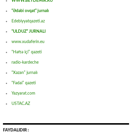
WWW.BEYDEMİR.RU
“Ədəbi ovqat” jurnalı
Edebiyyatqazeti.az
“ULDUZ” JURNALI
www.xudaferin.eu
“Həftə içi” qəzeti
radio-kardeche
“Xəzan” jurnalı
“Fədai” qəzeti
Yazyarat.com
USTAC.AZ
FAYDALIDIR :