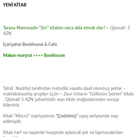
YENİ KİTAB
Təranə Məmmədin “Sirr” kitabını necə əldə etmək olar? –
Qiyməti: 5
AZN
İçərişəhər Bookhouse & Cafe
Məkan-marşrut >>>> Bookhouse
Təhsil Nazirliyi tərəfindən metodiki vəsaitə daxil olunmuş şeirlər –
məktəbəhazırlıq qrupları üçün – Zaur Ustacın “Güllünün Şeirləri” kitabı
. Qiyməti 5 AZN şəhərimizin əsas kitab mağazalarından soruşa
bilərsiniz.
Kitab “Mücrü” nəşriyyatının
“Çoxbilmiş”
uşaq seriyasında nəşr
edilmişdir.
Kitab hərf və rəqəmlər haqqında əyləncəli şeir və tapmacalardan