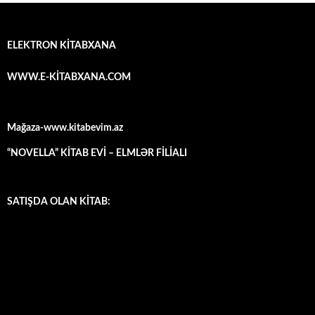
ELEKTRON KİTABXANA
WWW.E-KİTABXANA.COM
Mağaza-www.kitabevim.az
“NOVELLA” KİTAB EVİ – ELMLƏR FİLİALI
SATIŞDA OLAN KİTAB: