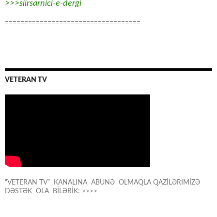
>>>siirsarnici-e-dergi
===================================
VETERAN TV
“VETERAN TV” KANALINA ABUNƏ OLMAQLA QAZİLƏRIMİZƏ
DƏSTƏK OLA BİLƏRİK: >>>>