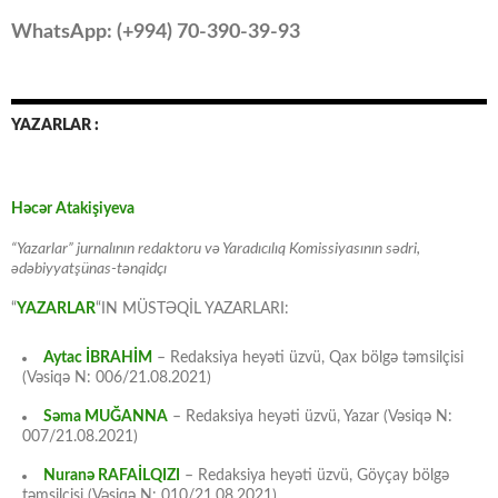
WhatsApp: (
+994
) 70-390-39-93
YAZARLAR :
Həcər Atakişiyeva
“Yazarlar” jurnalının redaktoru və Yaradıcılıq Komissiyasının sədri,
ədəbiyyatşünas-tənqidçı
“
YAZARLAR
“IN MÜSTƏQİL YAZARLARI:
Aytac İBRAHİM
– Redaksiya heyəti üzvü, Qax bölgə təmsilçisi
(Vəsiqə N: 006/21.08.2021)
Səma MUĞANNA
– Redaksiya heyəti üzvü, Yazar (Vəsiqə N:
007/21.08.2021)
Nuranə RAFAİLQIZI
– Redaksiya heyəti üzvü, Göyçay bölgə
təmsilçisi (Vəsiqə N: 010/21.08.2021)