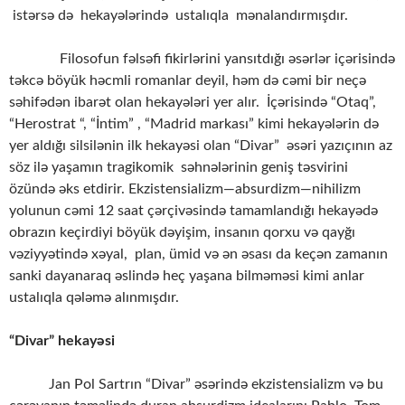
istərsə də hekayələrində ustalıqla mənalandırmışdır.
Filosofun fəlsəfi fikirlərini yansıtdığı əsərlər içərisində
təkcə böyük həcmli romanlar deyil, həm də cəmi bir neçə
səhifədən ibarət olan hekayələri yer alır. İçərisində “Otaq”,
“Herostrat “, “İntim” , “Madrid markası” kimi hekayələrin də
yer aldığı silsilənin ilk hekayəsi olan “Divar” əsəri yazıçının az
söz ilə yaşamın tragikomik səhnələrinin geniş təsvirini
özündə əks etdirir. Ekzistensializm—absurdizm—nihilizm
yolunun cəmi 12 saat çərçivəsində tamamlandığı hekayədə
obrazın keçirdiyi böyük dəyişim, insanın qorxu və qayğı
vəziyyətində xəyal, plan, ümid və ən əsası da keçən zamanın
sanki dayanaraq əslində heç yaşana bilməməsi kimi anlar
ustalıqla qələmə alınmışdır.
“Divar” hekayəsi
Jan Pol Sartrın “Divar” əsərində ekzistensializm və bu