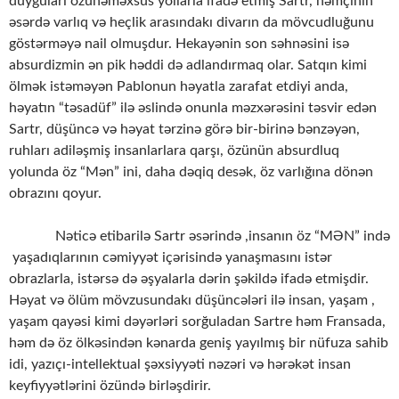
duyğuları özünəməxsus yollarla ifadə etmiş Sartr, həmçinin
əsərdə varlıq və heçlik arasındakı divarın da mövcudluğunu
göstərməyə nail olmuşdur. Hekayənin son səhnəsini isə
absurdizmin ən pik həddi də adlandırmaq olar. Satqın kimi
ölmək istəməyən Pablonun həyatla zarafat etdiyi anda,
həyatın “təsadüf” ilə əslində onunla məzxərəsini təsvir edən
Sartr, düşüncə və həyat tərzinə görə bir-birinə bənzəyən,
ruhları adiləşmiş insanlarlara qarşı, özünün absurdluq
yolunda öz “Mən” ini, daha dəqiq desək, öz varlığına dönən
obrazını qoyur.
Nəticə etibarilə Sartr əsərində ,insanın öz “MƏN” ində
yaşadıqlarının cəmiyyət içərisində yanaşmasını istər
obrazlarla, istərsə də əşyalarla dərin şəkildə ifadə etmişdir.
Həyat və ölüm mövzusundakı düşüncələri ilə insan, yaşam ,
yaşam qayəsi kimi dəyərləri sorğuladan Sartre həm Fransada,
həm də öz ölkəsindən kənarda geniş yayılmış bir nüfuza sahib
idi, yazıçı-intellektual şəxsiyyəti nəzəri və hərəkət insan
keyfiyyətlərini özündə birləşdirir.