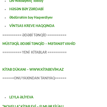
Lev Nikolayeviç Tolstoy
HƏSƏN BƏY ZƏRDABİ
Əbdürrəhim bəy Haqverdiyev
VİNTSAS KREVE HAQQINDA
========== ƏDƏBİ TƏNQİD ==========
MÜSTƏQİL ƏDƏBİ TƏNQİD – MƏTANƏT VAHİD
========== YENİ KİTABLAR ==========
KİTAB DÜKANI – WWW.KİTABEVİM.AZ
======ONU YAXINDAN TANIYAQ======
LEYLA ƏLİYEVA
“NOVELLA” KİTAB EVİ – ELMLƏR FİLİALI