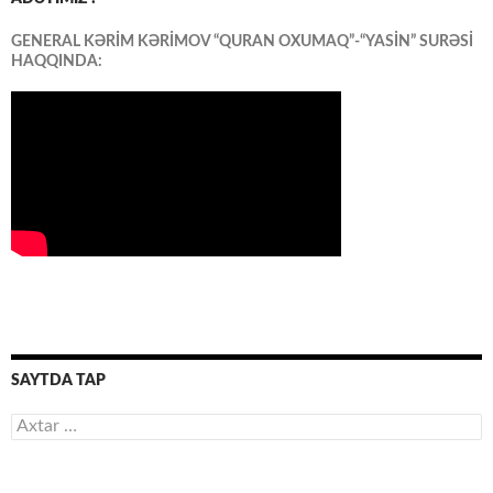
GENERAL KƏRİM KƏRİMOV “QURAN OXUMAQ”-“YASİN” SURƏSİ
HAQQINDA:
SAYTDA TAP
Axtarış: