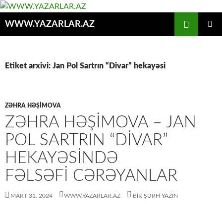
Axtar
WWW.YAZARLAR.AZ
MÜHTƏVIYYATA
ƏSAS
KEÇ
MENYU
Etiket arxivi: Jan Pol Sartrın “Divar” hekayəsi
ZƏHRA HƏŞIMOVA
ZƏHRA HƏŞIMOVA – JAN
POL SARTRIN “DIVAR”
HEKAYƏSINDƏ
FƏLSƏFI CƏRƏYANLAR
MART 31, 2024
WWW.YAZARLAR.AZ
BIR ŞƏRH YAZIN