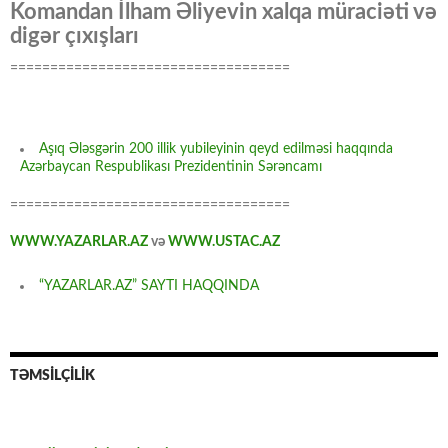
Komandan İlham Əliyevin xalqa müraciəti və
digər çıxışları
===================================
Aşıq Ələsgərin 200 illik yubileyinin qeyd edilməsi haqqında
Azərbaycan Respublikası Prezidentinin Sərəncamı
===================================
WWW.YAZARLAR.AZ
və
WWW.USTAC.AZ
“YAZARLAR.AZ” SAYTI HAQQINDA
TƏMSİLÇİLİK