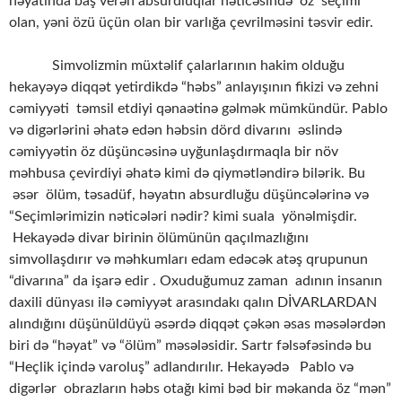
həyatında baş verən absurdluqlar nəticəsində öz seçimi
olan, yəni özü üçün olan bir varlığa çevrilməsini təsvir edir.
Simvolizmin müxtəlif çalarlarının hakim olduğu
hekayəyə diqqət yetirdikdə “həbs” anlayışının fikizi və zehni
cəmiyyəti təmsil etdiyi qənaətinə gəlmək mümkündür. Pablo
və digərlərini əhatə edən həbsin dörd divarını əslində
cəmiyyətin öz düşüncəsinə uyğunlaşdırmaqla bir növ
məhbusa çevirdiyi əhatə kimi də qiymətləndirə bilərik. Bu
əsər ölüm, təsadüf, həyatın absurdluğu düşüncələrinə və
“Seçimlərimizin nəticələri nədir? kimi suala yönəlmişdir.
Hekayədə divar birinin ölümünün qaçılmazlığını
simvollaşdırır və məhkumları edam edəcək atəş qrupunun
“divarına” da işarə edir . Oxuduğumuz zaman adının insanın
daxili dünyası ilə cəmiyyət arasındakı qalın DİVARLARDAN
alındığını düşünüldüyü əsərdə diqqət çəkən əsas məsələrdən
biri də “həyat” və “ölüm” məsələsidir. Sartr fəlsəfəsində bu
“Heçlik içində varoluş” adlandırılır. Hekayədə Pablo və
digərlər obrazların həbs otağı kimi bəd bir məkanda öz “mən”