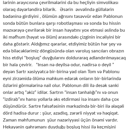
lərinin arayıcısına çevrilmələrini də bu heçliyin simvolikası
olaraq dəyərləndirə bilərik. Əsərin əvvəlində güllələrin
bədəninə girdiyini , ölümün ağrısını təsəvvür edən Pablonun
sonda bütün bunlara qarşı robotlaşması və sonda bu hissin
məzxərəyə çevrilərək bir insan həyatını yox etməsi əslində bu
iki məfhum (həyat və ölüm) arasındakı çizginin incəliyini bir
daha göstərir. Aldığımız qərarlar, etdiyimiz bütün hər şey və
edə biləcəklərimiz döngüsündə olan varoluş sancıları obrazın
hiss etdiyi “boşluq” duyğularını dolduraraq adlandırılmayacaq
bir hala çevirir. “Insan nə deyilsə odur, nədirsə o deyil ”
deyən Sartr xasiyyətcə bir-birinə yad olan Tom və Pablonu
eyni zirzəmidə ölümə məhkum edərək onların bir-birlərində
özlərini görmələrinə nail olur. Pablonun dili ilə desək sanki
onlar artıq “əkiz” idilər. Sartrın “insan tənhalığı”nı və onun
“izdirab”ını hansı yollarla əks etdirməsi isə insanı daha çox
düşündürür. Sartre fəlsəfəsinin mərkəzində bir-biri ilə əlaqəli
dörd hadisə durur : şüur, azadlıq, zərərli niyyət və həqiqət.
Zaman məhfumunun şüur nəzəriyyəsi üçün önəmi vardır.
Hekayənin qəhrəmanı duyduğu boşluq hissi ilə keçmişini