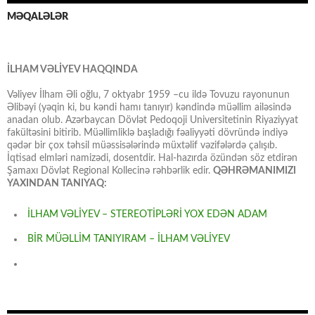
MƏQALƏLƏR
İLHAM VƏLİYEV HAQQINDA
Vəliyev İlham Əli oğlu, 7 oktyabr 1959 –cu ildə Tovuzu rayonunun
Əlibəyi (yəqin ki, bu kəndi hamı tanıyır) kəndində müəllim ailəsində
anadan olub. Azərbaycan Dövlət Pedoqoji Universitetinin Riyaziyyat
fakültəsini bitirib. Müəllimliklə başladığı fəaliyyəti dövründə indiyə
qədər bir çox təhsil müəssisələrində müxtəlif vəzifələrdə çalışıb.
İqtisad elmləri namizədi, dosentdir. Hal-hazırda özündən söz etdirən
Şamaxı Dövlət Regional Kollecinə rəhbərlik edir.
QƏHRƏMANIMIZI
YAXINDAN TANIYAQ:
İLHAM VƏLİYEV – STEREOTİPLƏRİ YOX EDƏN ADAM
BİR MÜƏLLİM TANIYIRAM – İLHAM VƏLİYEV