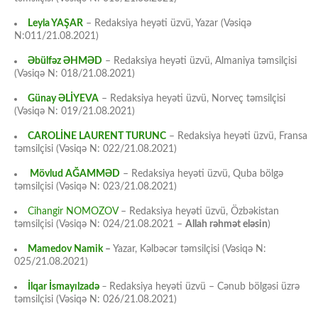
Leyla YAŞAR
– Redaksiya heyəti üzvü, Yazar (Vəsiqə
N:011/21.08.2021)
Əbülfəz ƏHMƏD
– Redaksiya heyəti üzvü, Almaniya təmsilçisi
(Vəsiqə N: 018/21.08.2021)
Günay ƏLİYEVA
– Redaksiya heyəti üzvü, Norveç təmsilçisi
(Vəsiqə N: 019/21.08.2021)
CAROLİNE LAURENT TURUNC
– Redaksiya heyəti üzvü, Fransa
təmsilçisi (Vəsiqə N: 022/21.08.2021)
Mövlud AĞAMMƏD
– Redaksiya heyəti üzvü, Quba bölgə
təmsilçisi (Vəsiqə N: 023/21.08.2021)
Cihangir NOMOZOV
– Redaksiya heyəti üzvü, Özbəkistan
təmsilçisi (Vəsiqə N: 024/21.08.2021 –
Allah rəhmət eləsin
)
Mamedov Namik
–
Yazar, Kəlbəcər təmsilçisi (Vəsiqə N:
025/21.08.2021)
İlqar İsmayılzadə
–
Redaksiya heyəti üzvü – Cənub bölgəsi üzrə
təmsilçisi (Vəsiqə N: 026/21.08.2021)