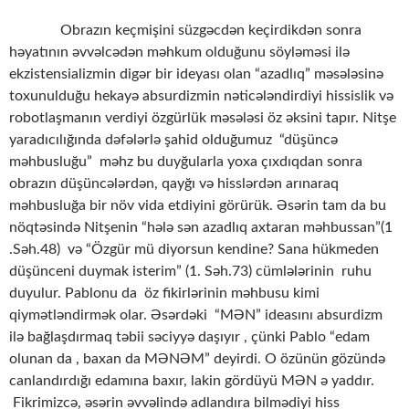
Obrazın keçmişini süzgəcdən keçirdikdən sonra
həyatının əvvəlcədən məhkum olduğunu söyləməsi ilə
ekzistensializmin digər bir ideyası olan “azadlıq” məsələsinə
toxunulduğu hekayə absurdizmin nəticələndirdiyi hissislik və
robotlaşmanın verdiyi özgürlük məsələsi öz əksini tapır. Nitşe
yaradıcılığında dəfələrlə şahid olduğumuz “düşüncə
məhbusluğu” məhz bu duyğularla yoxa çıxdıqdan sonra
obrazın düşüncələrdən, qayğı və hisslərdən arınaraq
məhbusluğa bir növ vida etdiyini görürük. Əsərin tam da bu
nöqtəsində Nitşenin “hələ sən azadlıq axtaran məhbussan”(1
.Səh.48) və “Özgür mü diyorsun kendine? Sana hükmeden
düşünceni duymak isterim” (1. Səh.73) cümlələrinin ruhu
duyulur. Pablonu da öz fikirlərinin məhbusu kimi
qiymətləndirmək olar. Əsərdəki “MƏN” ideasını absurdizm
ilə bağlaşdırmaq təbii səciyyə daşıyır , çünki Pablo “edam
olunan da , baxan da MƏNƏM” deyirdi. O özünün gözündə
canlandırdığı edamına baxır, lakin gördüyü MƏN ə yaddır.
Fikrimizcə, əsərin əvvəlində adlandıra bilmədiyi hiss