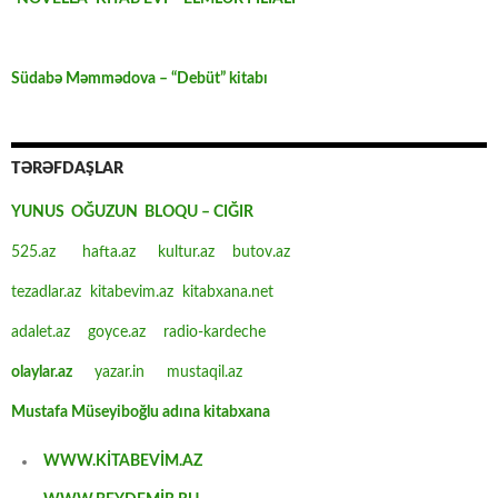
Südabə Məmmədova – “Debüt” kitabı
TƏRƏFDAŞLAR
YUNUS OĞUZUN BLOQU – CIĞIR
525.az
hafta.az
kultur.az
butov.az
tezadlar.az
kitabevim.az
kitabxana.net
adalet.az
goyce.az
radio-kardeche
olaylar.az
yazar.in
mustaqil.az
Mustafa Müseyiboğlu adına kitabxana
WWW.KİTABEVİM.AZ