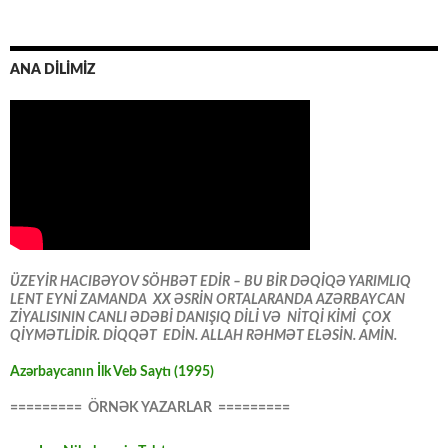
ANA DİLİMİZ
ÜZEYİR HACIBƏYOV SÖHBƏT EDİR – BU BİR DƏQİQƏ YARIMLIQ
LENT EYNİ ZAMANDA XX ƏSRİN ORTALARANDA AZƏRBAYCAN
ZİYALISININ CANLI ƏDƏBİ DANIŞIQ DİLİ VƏ NİTQİ KİMİ ÇOX
QİYMƏTLİDİR. DİQQƏT EDİN. ALLAH RƏHMƏT ELƏSİN. AMİN.
Azərbaycanın İlk Veb Saytı (1995)
========= ÖRNƏK YAZARLAR =========