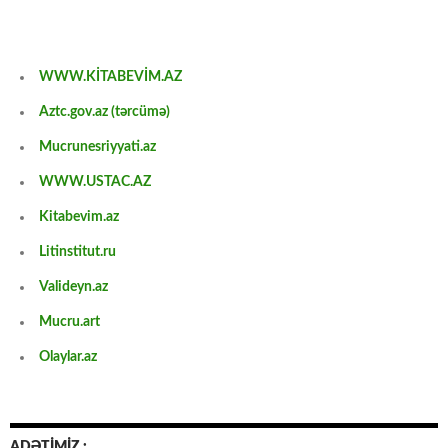
WWW.KİTABEVİM.AZ
Aztc.gov.az (tərcümə)
Mucrunesriyyati.az
WWW.USTAC.AZ
Kitabevim.az
Litinstitut.ru
Valideyn.az
Mucru.art
Olaylar.az
ADƏTİMİZ :