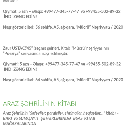
ibarətdir.
Qiymət: 5 azn – Əlaqə: +99477-345-77-47 və +99455-502-89-32
İNDİ ZƏNG EDİN!
Nəşr göstəriciləri: 56 səhifə, A5, ağ-qara, “Mücrü” Nəşriyyatı / 2020
Zaur USTAC,“45” (seçmə şeirlər).
Kitab “Mücrü”nəşriyyatının
“Poeziya”
seriyasında nəşr edilmişdir.
Qiyməti: 5 azn – Əlaqə: +99477-345-77-47 və +99455-502-89-32
İNDİ ZƏNG EDİN!
Nəşr göstəriciləri: 64 səhifə, A5, ağ-qara, “Mücrü” Nəşriyyatı / 2020
ARAZ ŞƏHRİLİNİN KİTABI
Araz Şəhrilinin “Səfəvilər: paralellər, ehtimallar, həqiqətlər…” kitabı –
BAKI və SUMQAYIT ŞƏHƏRLƏRİNDƏ ƏSAS KİTAB
MAĞAZALARINDA