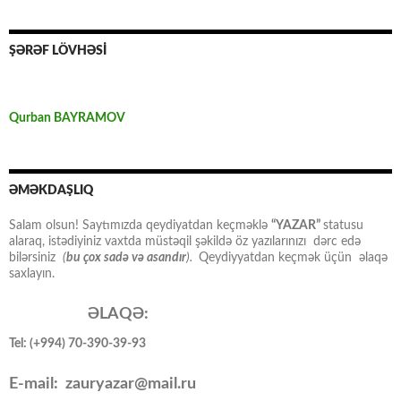
ŞƏRƏF LÖVHƏSİ
Qurban BAYRAMOV
ƏMƏKDAŞLIQ
Salam olsun! Saytımızda qeydiyatdan keçməklə
“YAZAR”
statusu
alaraq, istədiyiniz vaxtda müstəqil şəkildə öz yazılarınızı dərc edə
bilərsiniz
(
bu çox sadə və asandır
).
Qeydiyyatdan keçmək üçün əlaqə
saxlayın.
ƏLAQƏ:
Tel: (+994) 70-390-39-93
E-mail: zauryazar@mail.ru