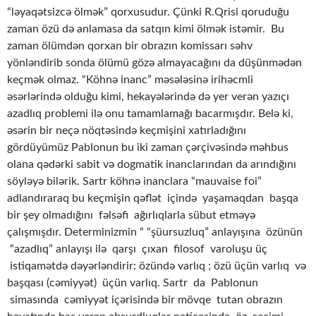
“ləyaqətsizcə ölmək” qorxusudur. Çünki R.Qrisi qoruduğu
zaman özü də anlamasa da satqın kimi ölmək istəmir. Bu
zaman ölümdən qorxan bir obrazın komissarı səhv
yönləndirib sonda ölümü gözə almayacağını da düşünmədən
keçmək olmaz. “Köhnə inanc” məsələsinə irihəcmli
əsərlərində olduğu kimi, hekayələrində də yer verən yazıçı
azadlıq problemi ilə onu tamamlamağı bacarmışdır. Belə ki,
əsərin bir neçə nöqtəsində keçmişini xatırladığını
gördüyümüz Pablonun bu iki zaman çərçivəsində məhbus
olana qədərki sabit və dogmatik inanclarından da arındığını
söyləyə bilərik. Sartr köhnə inanclara “mauvaise foi”
adlandıraraq bu keçmişin qəflət içində yaşamaqdan başqa
bir şey olmadığını fəlsəfi ağırlıqlarla sübut etməyə
çalışmışdır. Determinizmin “ “şüursuzluq” anlayışına özünün
“azadlıq” anlayışı ilə qarşı çıxan filosof varoluşu üç
istiqamətdə dəyərləndirir: özündə varlıq ; özü üçün varlıq və
başqası (cəmiyyət) üçün varlıq. Sartr da Pablonun
simasında cəmiyyət içərisində bir mövqe tutan obrazın