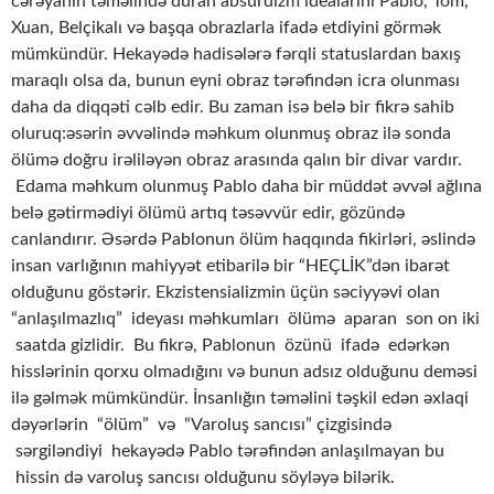
cərəyanın təməlində duran absurdizm idealarını Pablo, Tom,
Xuan, Belçikalı və başqa obrazlarla ifadə etdiyini görmək
mümkündür. Hekayədə hadisələrə fərqli statuslardan baxış
maraqlı olsa da, bunun eyni obraz tərəfindən icra olunması
daha da diqqəti cəlb edir. Bu zaman isə belə bir fikrə sahib
oluruq:əsərin əvvəlində məhkum olunmuş obraz ilə sonda
ölümə doğru irəliləyən obraz arasında qalın bir divar vardır.
Edama məhkum olunmuş Pablo daha bir müddət əvvəl ağlına
belə gətirmədiyi ölümü artıq təsəvvür edir, gözündə
canlandırır. Əsərdə Pablonun ölüm haqqında fikirləri, əslində
insan varlığının mahiyyət etibarilə bir “HEÇLİK”dən ibarət
olduğunu göstərir. Ekzistensializmin üçün səciyyəvi olan
“anlaşılmazlıq” ideyası məhkumları ölümə aparan son on iki
saatda gizlidir. Bu fikrə, Pablonun özünü ifadə edərkən
hisslərinin qorxu olmadığını və bunun adsız olduğunu deməsi
ilə gəlmək mümkündür. İnsanlığın təməlini təşkil edən əxlaqi
dəyərlərin “ölüm” və “Varoluş sancısı” çizgisində
sərgiləndiyi hekayədə Pablo tərəfindən anlaşılmayan bu
hissin də varoluş sancısı olduğunu söyləyə bilərik.