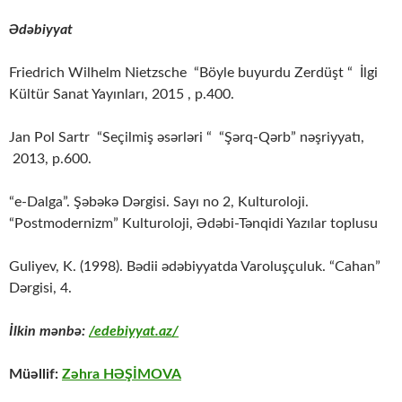
Ədəbiyyat
Friedrich Wilhelm Nietzsche “Böyle buyurdu Zerdüşt “ İlgi
Kültür Sanat Yayınları, 2015 , p.400.
Jan Pol Sartr “Seçilmiş əsərləri “ “Şərq-Qərb” nəşriyyatı,
2013, p.600.
“e-Dalga”. Şəbəkə Dərgisi. Sayı no 2, Kulturoloji.
“Postmodernizm” Kulturoloji, Ədəbi-Tənqidi Yazılar toplusu
Guliyev, K. (1998). Bədii ədəbiyyatda Varoluşçuluk. “Cahan”
Dərgisi, 4.
İlkin mənbə:
/edebiyyat.az/
Müəllif:
Zəhra HƏŞİMOVA