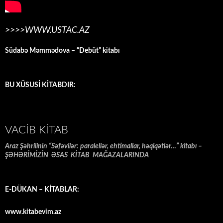
>>>>WWW.USTAC.AZ
Südabə Məmmədova – “Debüt” kitabı
BU XÜSUSİ KİTABDIR:
VACIB KITAB
Araz Şəhrilinin “Səfəvilər: paralellər, ehtimallar, həqiqətlər…” kitabı –
ŞƏHƏRİMİZİN ƏSAS KİTAB MAĞAZALARINDA
E-DÜKAN – KİTABLAR:
www.kitabevim.az