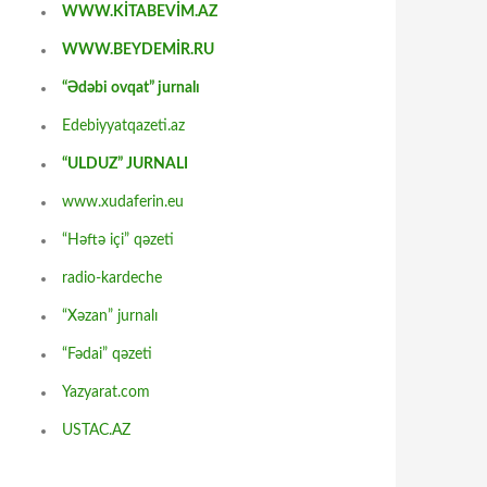
WWW.KİTABEVİM.AZ
WWW.BEYDEMİR.RU
“Ədəbi ovqat” jurnalı
Edebiyyatqazeti.az
“ULDUZ” JURNALI
www.xudaferin.eu
“Həftə içi” qəzeti
radio-kardeche
“Xəzan” jurnalı
“Fədai” qəzeti
Yazyarat.com
USTAC.AZ