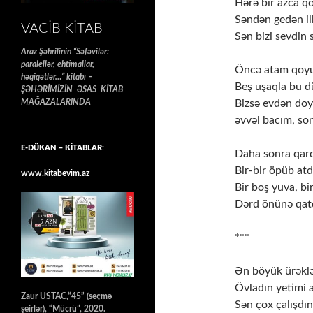
Hərə bir azca q
Səndən gedən il
VACIB KITAB
Sən bizi sevdin
Araz Şəhrilinin “Səfəvilər:
paralellər, ehtimallar,
Öncə atam qoyu
həqiqətlər…” kitabı –
Beş uşaqla bu 
ŞƏHƏRİMİZİN ƏSAS KİTAB
MAĞAZALARINDA
Bizsə evdən doy
əvvəl bacım, so
E-DÜKAN – KİTABLAR:
Daha sonra qar
Bir-bir öpüb atd
www.kitabevim.az
Bir boş yuva, bi
Dərd önünə qatd
***
Ən böyük ürəklə
Övladın yetimi 
Zaur USTAC,“45” (seçmə
Sən çox çalışdın
şeirlər), “Mücrü”, 2020.