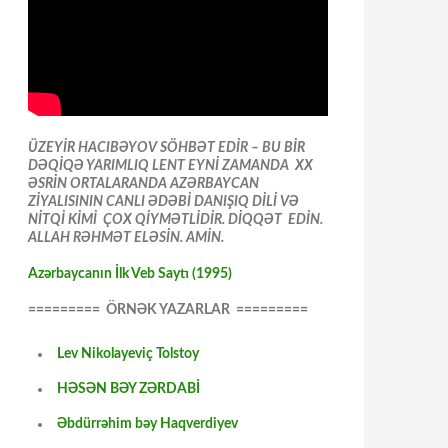
ÜZEYİR HACIBƏYOV SÖHBƏT EDİR – BU BİR
DƏQİQƏ YARIMLIQ LENT EYNİ ZAMANDA XX
ƏSRİN ORTALARANDA AZƏRBAYCAN
ZİYALISININ CANLI ƏDƏBİ DANIŞIQ DİLİ VƏ
NİTQİ KİMİ ÇOX QİYMƏTLİDİR. DİQQƏT EDİN.
ALLAH RƏHMƏT ELƏSİN. AMİN.
Azərbaycanın İlk Veb Saytı (1995)
========= ÖRNƏK YAZARLAR =========
Lev Nikolayeviç Tolstoy
HƏSƏN BƏY ZƏRDABİ
Əbdürrəhim bəy Haqverdiyev