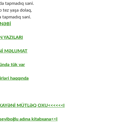
da tapmadıq səni.
b tez yaşa dolaq,
a tapmadıq səni.
 NƏBİ
N YAZILARI
Nİ MƏLUMAT
ündə tük var
irləri haqqında
EKAYƏNİ MÜTLƏQ OXU<<<<<<I
eyiboğlu adına kitabxana<<I