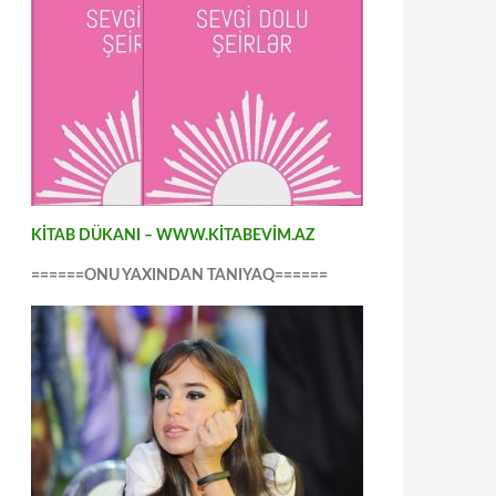
KİTAB DÜKANI – WWW.KİTABEVİM.AZ
======ONU YAXINDAN TANIYAQ======