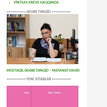
VİNTSAS KREVE HAQQINDA
========== ƏDƏBİ TƏNQİD ==========
MÜSTƏQİL ƏDƏBİ TƏNQİD – MƏTANƏT VAHİD
========== YENİ KİTABLAR ==========