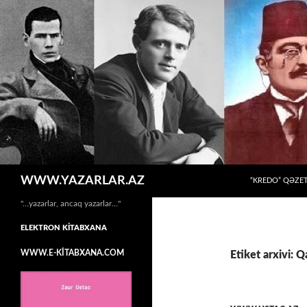
MÜHTƏVIYYATA
Axtar
WWW.YAZARLAR.AZ
“KREDO” QƏZET
"…yazarlar, ancaq yazarlar…"
ELEKTRON KİTABXANA
WWW.E-KİTABXANA.COM
Etiket arxivi: Q