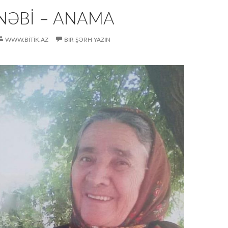
 NƏBI – ANAMA
WWW.BITIK.AZ
BIR ŞƏRH YAZIN