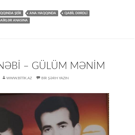
QQINDA ŞEİR
ANA HAQQINDA
QABİL DƏRDLİ
ŞAIRLƏR ANASINA
 NƏBI – GÜLÜM MƏNIM
WWW.BITIK.AZ
BIR ŞƏRH YAZIN