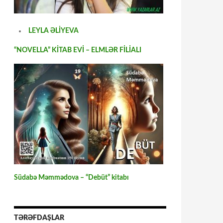
LEYLA ƏLİYEVA
“NOVELLA” KİTAB EVİ – ELMLƏR FİLİALI
Südabə Məmmədova – “Debüt” kitabı
TƏRƏFDAŞLAR