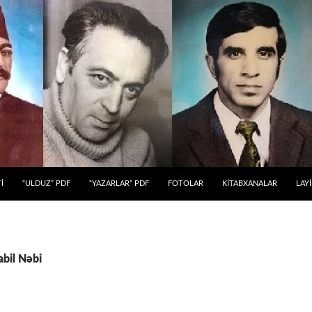
 KEÇ
İ
“ULDUZ” PDF
“YAZARLAR” PDF
FOTOLAR
KİTABXANALAR
LAY
abil Nəbi