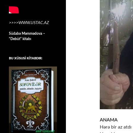
>>>>WWW.USTAC.AZ
Südabə Məmmədova –
“Debüt” kitabı
BU XÜSUSİ KİTABDIR:
ANAMA
Hərə bir az atdı 