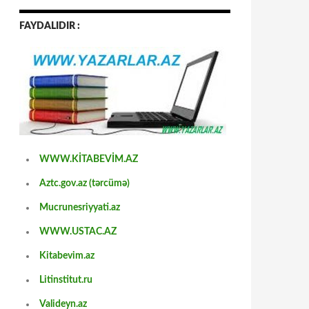
FAYDALIDIR :
WWW.KİTABEVİM.AZ
Aztc.gov.az (tərcümə)
Mucrunesriyyati.az
WWW.USTAC.AZ
Kitabevim.az
Litinstitut.ru
Valideyn.az