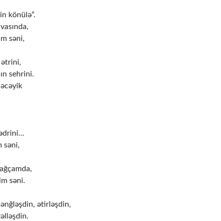
in könülə”.
vasında,
im səni,
ətrini,
n sehrini.
ləcəyik
ədrini…
 səni,
bağçamda,
m səni.
ənğləşdin, ətirləşdin,
əlləşdin.