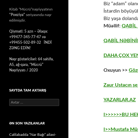
Biz “adam” olan
Kitab “Mücrü”nəşriyyatının
İstərdin böyüyü
“Poeziya”
seriyasında nəşr
Biz yaşa doland
edilmişdir.
Müəllif:
QABİL
Qiyməti: 5 azn – Əlaqə:
+99477-345-77-47 və
QABİL NƏBİNİ
+99455-502-89-32 İNDİ
ZƏNG EDİN!
DAHA ÇOX YE
Nəşr göstəriciləri: 64 səhifə,
A5, ağ-qara, “Mücrü”
Oxuyun >>
Göz
Nəşriyyatı / 2020
Zaur Ustacın şe
SAYTDA TAM AXTARIŞ
YAZARLAR.AZ
Axtarış:
I>>>>>>BU H
ƏN SON YAZILANLAR
I>>Mustafa Müs
Cəlilabadda “Nar Bağı” ailəvi-