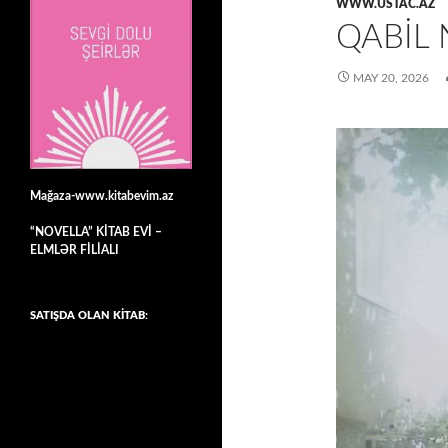
WWW.USTAC.AZ
QABIL
MAY 20, 2026
Mağaza-www.kitabevim.az
“NOVELLA” KİTAB EVİ –
ELMLƏR FİLİALI
SATIŞDA OLAN KİTAB: