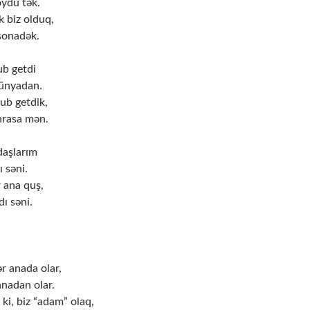
oydu tək.
k biz olduq,
 sonadək.
b getdi
dünyadan.
ub getdik,
nrasa mən.
daşlarım
ı səni.
r ana quş,
ı səni.
r anada olar,
anadan olar.
 ki, biz “adam” olaq,