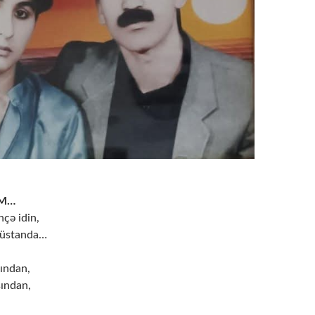
M…
çə idin,
lüstanda…
sından,
sından,