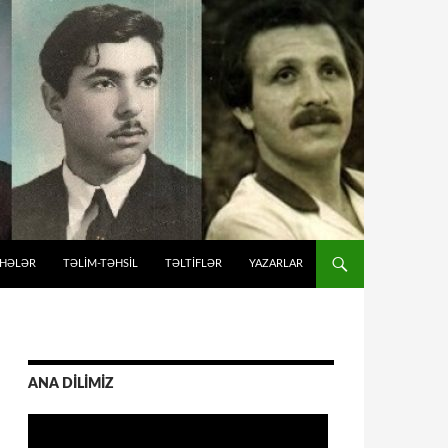
İHƏLƏR
TƏLIM-TƏHSIL
TƏLTİFLƏR
YAZARLAR
ANA DİLİMİZ