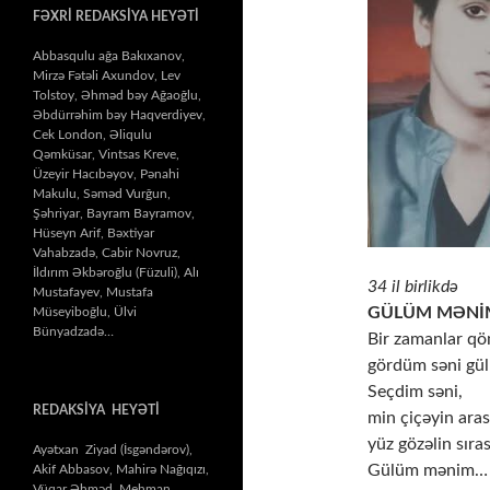
FƏXRİ REDAKSİYA HEYƏTİ
Abbasqulu ağa Bakıxanov,
Mirzə Fətəli Axundov, Lev
Tolstoy, Əhməd bəy Ağaoğlu,
Əbdürrəhim bəy Haqverdiyev,
Cek London, Əliqulu
Qəmküsar, Vintsas Kreve,
Üzeyir Hacıbəyov, Pənahi
Makulu, Səməd Vurğun,
Şəhriyar, Bayram Bayramov,
Hüseyn Arif, Bəxtiyar
Vahabzadə, Cabir Novruz,
İldırım Əkbəroğlu (Füzuli), Alı
34 il birlikdə
Mustafayev, Mustafa
GÜLÜM MƏNİ
Müseyiboğlu, Ülvi
Bünyadzadə…
Bir zamanlar qön
gördüm səni gü
Seçdim səni,
REDAKSİYA HEYƏTİ
min çiçəyin ara
yüz gözəlin sıra
Ayətxan Ziyad (İsgəndərov),
Gülüm mənim…
Akif Abbasov, Mahirə Nağıqızı,
Vüqar Əhməd, Mehman