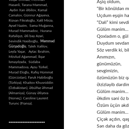
Aşiq oldum,
Həsənli, Təranə Məmməd,
“Bir könüldən m
Aydın Xan Əbilov, Kamal
Uçdum eşqin ha
Camalov, Günnur Ağayeva,
Rizvan Fikrətoğlu, Xəlil Mirzə,
“Dəli” kimi sevd
Aysel Nazim, Səma Muğanna,
Gülüm mənim…
Murad Məmmədov, Nuranə
Qoxladım o, gül 
Rafailqızı, Əli bəy Azəri,
Sevindik Nəsiboğlu,
Məmməd
Duydum sevdanı
Gürşadoğlu
, Taleh Xəlilov,
Söz verdik ki, bi
Leyla Yaşar, Aytac İbrahim,
Anımızın,
Mövlud Ağamməd, İlqar
İsmayılzadə, Südabə
günümüzün,
Məmmədova, Aysu Türkel,
sevgimizin,
Murad Eloğlu, Rafiq Hümmət
özümüzün biz q
(Gürcüstan), Faruk Habiboğlu
(Türkiyə), Khaitov Khusniddin
Əzizləyib dərdim
(Özbəkistan), Əbülfəz Əhməd
Gülüm mənim…
(Almaniya), Günay Əliyeva
Əkdim səni öz 
(Norveç). Caroline Laurent
Turunc (Fransa).
Özüm üçün əkdi
Gülüm mənim…
Çiçək açdın, qəş
=====================
Sən daha da göz