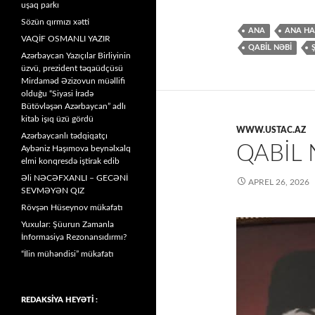
uşaq parkı
Sözün qırmızı xətti
ANA
ANA HA
VAQİF OSMANLI YAZIR
QABIL NƏBI
Azərbaycan Yazıçılar Birliyinin
üzvü, prezident təqaüdçüsü
Mirdaməd Əzizovun müəllifi
olduğu “Siyasi İradə
Bütövləşən Azərbaycan” adlı
kitab işıq üzü gördü
WWW.USTAC.AZ
Azərbaycanlı tədqiqatçı
QABIL
Aybəniz Haşımova beynəlxalq
elmi konqresdə iştirak edib
Əli NƏCƏFXANLI – GECƏNİ
APREL 26, 2026
SEVMƏYƏN QIZ
Rövşən Hüseynov mükafatı
Yuxular: Şüurun Zamanla
İnformasiya Rezonansıdırmı?
“İlin mühəndisi” mükafatı
REDAKSİYA HEYƏTİ :