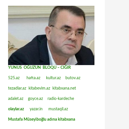
YUNUS OĞUZUN BLOQU – CIĞIR
525.az
hafta.az
kultur.az
butov.az
tezadlar.az
kitabevim.az
kitabxana.net
adalet.az
goyce.az
radio-kardeche
olaylar.az
yazar.in
mustaqil.az
Mustafa Müseyiboğlu adına kitabxana