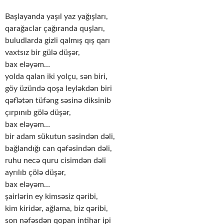
Başlayanda yaşıl yaz yağışları,
qarağaclar çağıranda quşları,
buludlarda gizli qalmış qış qarı
vaxtsız bir gülə düşər,
bax eləyəm…
yolda qalan iki yolçu, sən biri,
göy üzündə qoşa leyləkdən biri
qəflətən tüfəng səsinə diksinib
çırpınıb gölə düşər,
bax eləyəm…
bir adam sükutun səsindən dəli,
bağlandığı can qəfəsindən dəli,
ruhu necə quru cisimdən dəli
ayrılıb çölə düşər,
bax eləyəm…
şairlərin ey kimsəsiz qəribi,
kim kiridər, ağlama, biz qəribi,
son nəfəsdən qopan intihar ipi