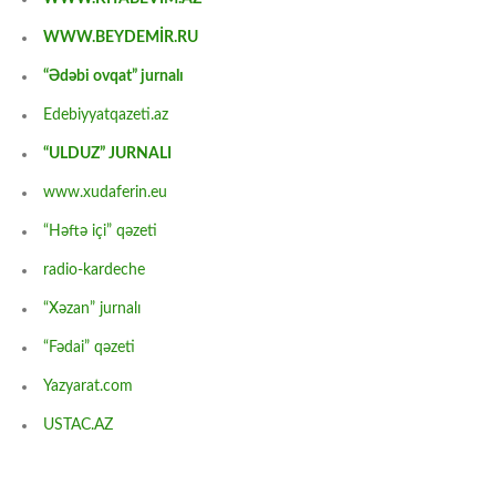
WWW.BEYDEMİR.RU
“Ədəbi ovqat” jurnalı
Edebiyyatqazeti.az
“ULDUZ” JURNALI
www.xudaferin.eu
“Həftə içi” qəzeti
radio-kardeche
“Xəzan” jurnalı
“Fədai” qəzeti
Yazyarat.com
USTAC.AZ