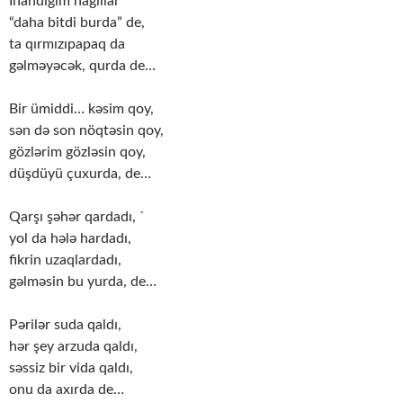
İnandığım nağıllar
“daha bitdi burda” de,
ta qırmızıpapaq da
gəlməyəcək, qurda de…
Bir ümiddi… kəsim qoy,
sən də son nöqtəsin qoy,
gözlərim gözləsin qoy,
düşdüyü çuxurda, de…
Qarşı şəhər qardadı, `
yol da hələ hardadı,
fikrin uzaqlardadı,
gəlməsin bu yurda, de…
Pərilər suda qaldı,
hər şey arzuda qaldı,
səssiz bir vida qaldı,
onu da axırda de…