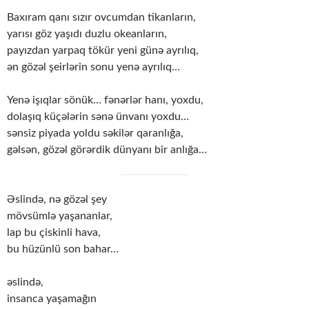
Baxıram qanı sızır ovcumdan tikanların,
yarısı göz yaşıdı duzlu okeanların,
payızdan yarpaq tökür yeni günə ayrılıq,
ən gözəl şeirlərin sonu yenə ayrılıq…
Yenə işıqlar sönük… fənərlər hanı, yoxdu,
dolaşıq küçələrin sənə ünvanı yoxdu…
sənsiz piyada yoldu səkilər qaranlığa,
gəlsən, gözəl görərdik dünyanı bir anlığa…
Əslində, nə gözəl şey
mövsümlə yaşananlar,
lap bu çiskinli hava,
bu hüzünlü son bahar…
əslində,
insanca yaşamağın