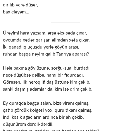
qırılıb yerə düşər,
bax eləyəm…
Ürəyimi hara yazsam, ərşə əks-səda çıxar,
ovcumda xətlər qarışar, əlimdən xəta çıxar.
İki qanadlıq uçuşdu yerlə göyün arası,
ruhdan başqa nəyim qalıb Tanrıya aparası?
Hələ baxma göy üzünə, sorğu-sual burdadı,
necə düşübsə qəlibə, hamı bir fiqurdadı.
Görəsən, ilk heroqlifi daş üstünə kim çəkib,
sanki daşmış adamlar da, kim isə qrim çəkib.
Ey quraqda bağça salan, bizə viranı qalmış,
çatıb gördük kölgəsi yox, quru tikanı qalmış.
İndi kəsik ağacların ardınca bir ah çəkib,
düşünürəm dərdli-dərdli,