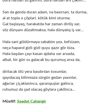
bura hardan su gətirim, bura hardan arx çəkim?..
Sən də gendə duran adam, nə baxırsan, ta durma,
əl at topla o çöpləri, kötük kimi oturma.
Gəl başlayaq, hərəkətdə hər zaman diriliş var,
söz dünyanı düzəltməksə, hələ dünyalıq iş var…
Hələ səni güldürməyə səbəbim yox, kefsizəm,
neçə həpənd gizli-gizli quyu qazır gör bizə.
Hələ başdan çayı kəsən əjdaha var arxada,
əlbət, bir gün su gələcək bu qurumuş arxa da,
diriləcək ölü yerə basdırılan toxumlar,
qayıdacaq bilinməzə sürgün gedən yaxınlar,
ağaclar çiçəklənincə, qaranquşlar gəlincə,
ruhumuz da şad olacaq göylərə çəkilincə…
Müəllif:
Səadət Cahangir