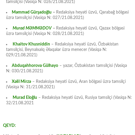
təmsilçisi (Vəsiqə N: 026/21.08.2021)
Məmməd Gürşadoğlu
–
Redaksiya heyəti üzvü, Qarabağ bölgəsi
üzrə təmsilçisi (Vəsiqə N: 027/21.08.2021)
Murad MƏMMƏDOV
–
Redaksiya heyəti üzvü, Qazax bölgəsi
üzrə təmsilçisi (Vəsiqə N: 028/21.08.2021)
Khaitov Khusniddin
– Redaksiya heyəti üzvü, Özbəkistan
təmsilçisi, Beynəlxalq Əlaqələr üzrə menecer (Vəsiqə N:
029/21.08.2021)
Abduqahhorova Gülhayo
– yazar, Özbəkistan təmsilçisi (Vəsiqə
N: 030/21.08.2021)
Xəlil Mirzə
– Redaksiya heyəti üzvü, Aran bölgəsi üzrə təmsilçi
(Vəsiqə N: 31/21.08.2021)
Murad Eloğlu
– Redaksiya heyəti üzvü, Rusiya təmsilçi (Vəsiqə N:
32/21.08.2021
QEYD: