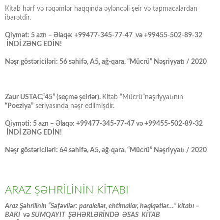
Kitab hərf və rəqəmlər haqqında əyləncəli şeir və tapmacalardan
ibarətdir.
Qiymət: 5 azn – Əlaqə: +99477-345-77-47 və +99455-502-89-32
İNDİ ZƏNG EDİN!
Nəşr göstəriciləri: 56 səhifə, A5, ağ-qara, “Mücrü” Nəşriyyatı / 2020
Zaur USTAC,“45” (seçmə şeirlər).
Kitab “Mücrü”nəşriyyatının
“Poeziya”
seriyasında nəşr edilmişdir.
Qiyməti: 5 azn – Əlaqə: +99477-345-77-47 və +99455-502-89-32
İNDİ ZƏNG EDİN!
Nəşr göstəriciləri: 64 səhifə, A5, ağ-qara, “Mücrü” Nəşriyyatı / 2020
ARAZ ŞƏHRİLİNİN KİTABI
Araz Şəhrilinin “Səfəvilər: paralellər, ehtimallar, həqiqətlər…” kitabı –
BAKI və SUMQAYIT ŞƏHƏRLƏRİNDƏ ƏSAS KİTAB