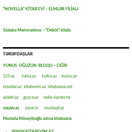
“NOVELLA” KİTAB EVİ – ELMLƏR FİLİALI
Südabə Məmmədova – “Debüt” kitabı
TƏRƏFDAŞLAR
YUNUS OĞUZUN BLOQU – CIĞIR
525.az
hafta.az
kultur.az
butov.az
tezadlar.az
kitabevim.az
kitabxana.net
adalet.az
goyce.az
radio-kardeche
olaylar.az
yazar.in
mustaqil.az
Mustafa Müseyiboğlu adına kitabxana
WWW.KİTABEVİM.AZ