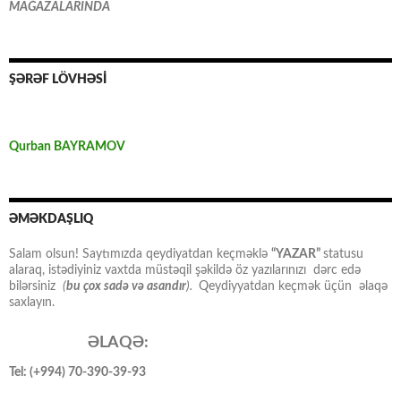
MAĞAZALARINDA
ŞƏRƏF LÖVHƏSİ
Qurban BAYRAMOV
ƏMƏKDAŞLIQ
Salam olsun! Saytımızda qeydiyatdan keçməklə
“YAZAR”
statusu
alaraq, istədiyiniz vaxtda müstəqil şəkildə öz yazılarınızı dərc edə
bilərsiniz
(
bu çox sadə və asandır
).
Qeydiyyatdan keçmək üçün əlaqə
saxlayın.
ƏLAQƏ:
Tel: (+994) 70-390-39-93