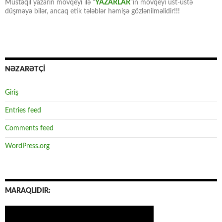
Müstəqil yazarın mövqeyi ilə “
YAZARLAR
“ın mövqeyi üst-üstə
düşməyə bilər, ancaq etik tələblər həmişə gözlənilməlidir!!!
NƏZARƏTÇİ
Giriş
Entries feed
Comments feed
WordPress.org
MARAQLIDIR: