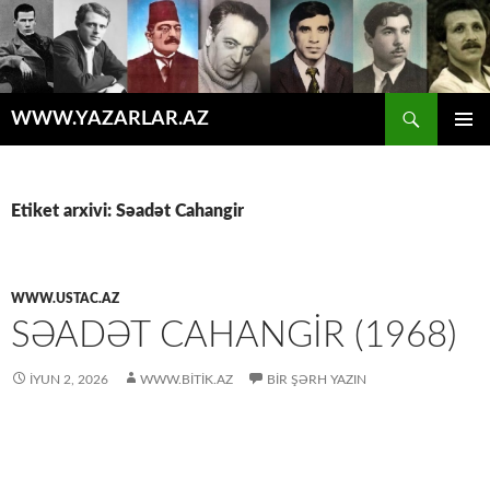
Axtar
WWW.YAZARLAR.AZ
MÜHTƏVIYYATA
ƏSAS
KEÇ
MENYU
Etiket arxivi: Səadət Cahangir
WWW.USTAC.AZ
SƏADƏT CAHANGIR (1968)
İYUN 2, 2026
WWW.BITIK.AZ
BIR ŞƏRH YAZIN