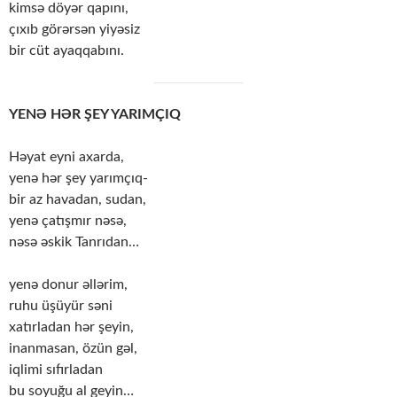
kimsə döyər qapını,
çıxıb görərsən yiyəsiz
bir cüt ayaqqabını.
YENƏ HƏR ŞEY YARIMÇIQ
Həyat eyni axarda,
yenə hər şey yarımçıq-
bir az havadan, sudan,
yenə çatışmır nəsə,
nəsə əskik Tanrıdan…
yenə donur əllərim,
ruhu üşüyür səni
xatırladan hər şeyin,
inanmasan, özün gəl,
iqlimi sıfırladan
bu soyuğu al geyin…