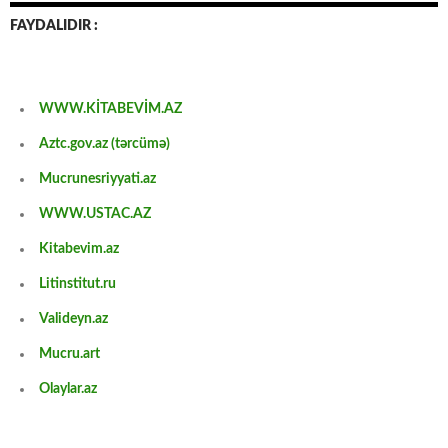
FAYDALIDIR :
WWW.KİTABEVİM.AZ
Aztc.gov.az (tərcümə)
Mucrunesriyyati.az
WWW.USTAC.AZ
Kitabevim.az
Litinstitut.ru
Valideyn.az
Mucru.art
Olaylar.az