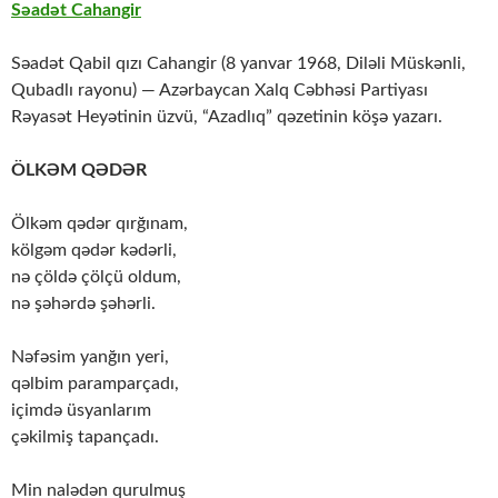
Səadət Cahangir
Səadət Qabil qızı Cahangir (8 yanvar 1968, Diləli Müskənli,
Qubadlı rayonu) — Azərbaycan Xalq Cəbhəsi Partiyası
Rəyasət Heyətinin üzvü, “Azadlıq” qəzetinin köşə yazarı.
ÖLKƏM QƏDƏR
Ölkəm qədər qırğınam,
kölgəm qədər kədərli,
nə çöldə çölçü oldum,
nə şəhərdə şəhərli.
Nəfəsim yanğın yeri,
qəlbim paramparçadı,
içimdə üsyanlarım
çəkilmiş tapançadı.
Min nalədən qurulmuş