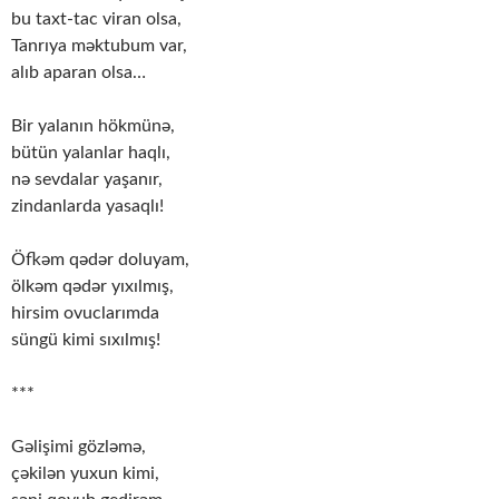
bu taxt-tac viran olsa,
Tanrıya məktubum var,
alıb aparan olsa…
Bir yalanın hökmünə,
bütün yalanlar haqlı,
nə sevdalar yaşanır,
zindanlarda yasaqlı!
Öfkəm qədər doluyam,
ölkəm qədər yıxılmış,
hirsim ovuclarımda
süngü kimi sıxılmış!
***
Gəlişimi gözləmə,
çəkilən yuxun kimi,