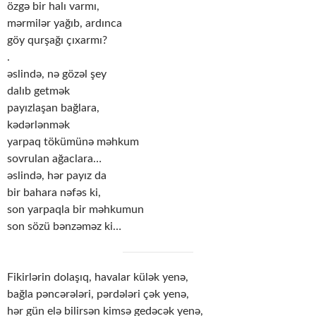
özgə bir halı varmı,
mərmilər yağıb, ardınca
göy qurşağı çıxarmı?
.
əslində, nə gözəl şey
dalıb getmək
payızlaşan bağlara,
kədərlənmək
yarpaq tökümünə məhkum
sovrulan ağaclara…
əslində, hər payız da
bir bahara nəfəs ki,
son yarpaqla bir məhkumun
son sözü bənzəməz ki…
Fikirlərin dolaşıq, havalar külək yenə,
bağla pəncərələri, pərdələri çək yenə,
hər gün elə bilirsən kimsə gedəcək yenə,