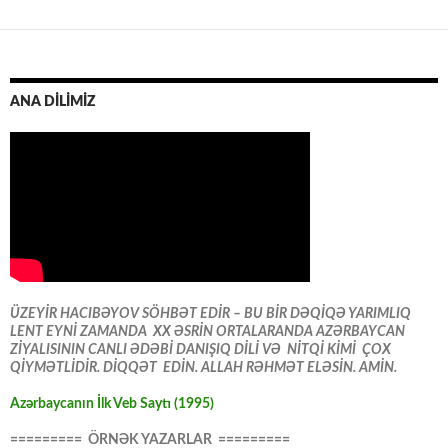
ANA DİLİMİZ
ÜZEYİR HACIBƏYOV SÖHBƏT EDİR – BU BİR DƏQİQƏ YARIMLIQ
LENT EYNİ ZAMANDA XX ƏSRİN ORTALARANDA AZƏRBAYCAN
ZİYALISININ CANLI ƏDƏBİ DANIŞIQ DİLİ VƏ NİTQİ KİMİ ÇOX
QİYMƏTLİDİR. DİQQƏT EDİN. ALLAH RƏHMƏT ELƏSİN. AMİN.
Azərbaycanın İlk Veb Saytı (1995)
========= ÖRNƏK YAZARLAR =========