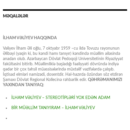
MƏQALƏLƏR
İLHAM VƏLİYEV HAQQINDA
Vəliyev İlham Əli oğlu, 7 oktyabr 1959 –cu ildə Tovuzu rayonunun
Əlibəyi (yəqin ki, bu kəndi hamı tanıyır) kəndində müəllim ailəsində
anadan olub. Azərbaycan Dövlət Pedoqoji Universitetinin Riyaziyyat
fakültəsini bitirib. Müəllimliklə başladığı fəaliyyəti dövründə indiyə
qədər bir çox təhsil müəssisələrində müxtəlif vəzifələrdə çalışıb.
İqtisad elmləri namizədi, dosentdir. Hal-hazırda özündən söz etdirən
Şamaxı Dövlət Regional Kollecinə rəhbərlik edir.
QƏHRƏMANIMIZI
YAXINDAN TANIYAQ:
İLHAM VƏLİYEV – STEREOTİPLƏRİ YOX EDƏN ADAM
BİR MÜƏLLİM TANIYIRAM – İLHAM VƏLİYEV