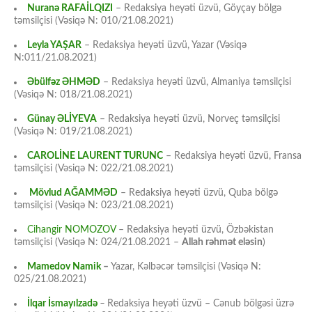
Nuranə RAFAİLQIZI
– Redaksiya heyəti üzvü, Göyçay bölgə
təmsilçisi (Vəsiqə N: 010/21.08.2021)
Leyla YAŞAR
– Redaksiya heyəti üzvü, Yazar (Vəsiqə
N:011/21.08.2021)
Əbülfəz ƏHMƏD
– Redaksiya heyəti üzvü, Almaniya təmsilçisi
(Vəsiqə N: 018/21.08.2021)
Günay ƏLİYEVA
– Redaksiya heyəti üzvü, Norveç təmsilçisi
(Vəsiqə N: 019/21.08.2021)
CAROLİNE LAURENT TURUNC
– Redaksiya heyəti üzvü, Fransa
təmsilçisi (Vəsiqə N: 022/21.08.2021)
Mövlud AĞAMMƏD
– Redaksiya heyəti üzvü, Quba bölgə
təmsilçisi (Vəsiqə N: 023/21.08.2021)
Cihangir NOMOZOV
– Redaksiya heyəti üzvü, Özbəkistan
təmsilçisi (Vəsiqə N: 024/21.08.2021 –
Allah rəhmət eləsin
)
Mamedov Namik
–
Yazar, Kəlbəcər təmsilçisi (Vəsiqə N:
025/21.08.2021)
İlqar İsmayılzadə
–
Redaksiya heyəti üzvü – Cənub bölgəsi üzrə