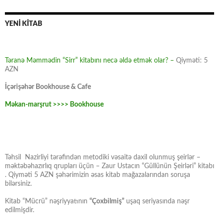
YENİ KİTAB
Təranə Məmmədin “Sirr” kitabını necə əldə etmək olar? –
Qiyməti: 5
AZN
İçərişəhər Bookhouse & Cafe
Məkan-marşrut >>>> Bookhouse
Təhsil Nazirliyi tərəfindən metodiki vəsaitə daxil olunmuş şeirlər –
məktəbəhazırlıq qrupları üçün – Zaur Ustacın “Güllünün Şeirləri” kitabı
. Qiyməti 5 AZN şəhərimizin əsas kitab mağazalarından soruşa
bilərsiniz.
Kitab “Mücrü” nəşriyyatının
“Çoxbilmiş”
uşaq seriyasında nəşr
edilmişdir.