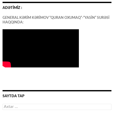
ADƏTİMİZ :
GENERAL KƏRİM KƏRİMOV “QURAN OXUMAQ”-“YASİN” SURƏSİ
HAQQINDA:
SAYTDA TAP
Axtarış: