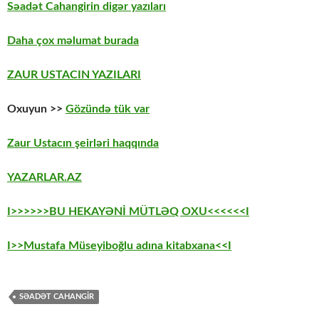
Səadət Cahangirin digər yazıları
Daha çox məlumat burada
ZAUR USTACIN YAZILARI
Oxuyun >>
Gözündə tük var
Zaur Ustacın şeirləri haqqında
YAZARLAR.AZ
I>>>>>>BU HEKAYƏNİ MÜTLƏQ OXU<<<<<<I
I>>Mustafa Müseyiboğlu adına kitabxana<<I
SƏADƏT CAHANGIR