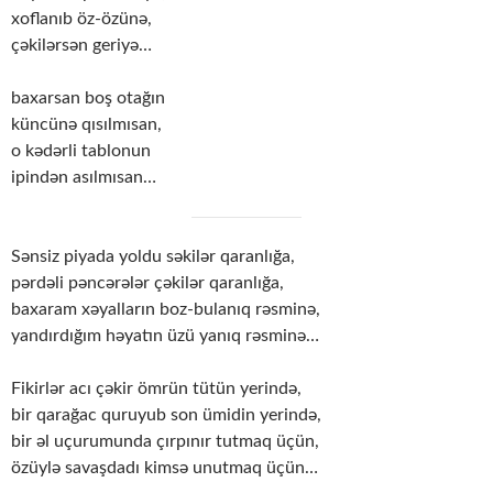
xoflanıb öz-özünə,
çəkilərsən geriyə…
baxarsan boş otağın
küncünə qısılmısan,
o kədərli tablonun
ipindən asılmısan…
Sənsiz piyada yoldu səkilər qaranlığa,
pərdəli pəncərələr çəkilər qaranlığa,
baxaram xəyalların boz-bulanıq rəsminə,
yandırdığım həyatın üzü yanıq rəsminə…
Fikirlər acı çəkir ömrün tütün yerində,
bir qarağac quruyub son ümidin yerində,
bir əl uçurumunda çırpınır tutmaq üçün,
özüylə savaşdadı kimsə unutmaq üçün…