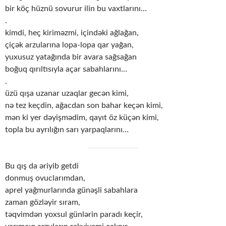
bir köç hüznü sovurur ilin bu vaxtlarını…
.
kimdi, heç kiriməzmi, içindəki ağlağan,
çiçək arzularına lopa-lopa qar yağan,
yuxusuz yatağında bir avara sağsağan
boğuq qırıltısıyla açar sabahlarını…
.
üzü qışa uzanar uzaqlar gecən kimi,
nə tez keçdin, ağacdan son bahar keçən kimi,
mən ki yer dəyişmədim, qayıt öz küçən kimi,
topla bu ayrılığın sarı yarpaqlarını…
Bu qış da əriyib getdi
donmuş ovuclarımdan,
aprel yağmurlarında günəşli sabahlara
zaman gözləyir sıram,
təqvimdən yoxsul günlərin paradı keçir,