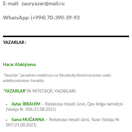
E-mail: zauryazar@mail.ru
WhatsApp: (
+994
) 70-390-39-93
YAZARLAR :
Həcər Atakişiyeva
“Yazarlar” jurnalının redaktoru və Yaradıcılıq Komissiyasının sədri,
ədəbiyyatşünas-tənqidçı
“
YAZARLAR
“IN MÜSTƏQİL YAZARLARI:
Aytac İBRAHİM
– Redaksiya heyəti üzvü, Qax bölgə təmsilçisi
(Vəsiqə N: 006/21.08.2021)
Səma MUĞANNA
– Redaksiya heyəti üzvü, Yazar (Vəsiqə N:
007/21.08.2021)