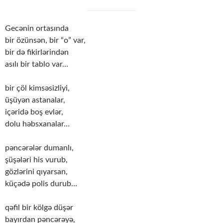
Gecənin ortasında
bir özünsən, bir “o” var,
bir də fikirlərindən
asılı bir tablo var…
bir çöl kimsəsizliyi,
üşüyən astanalar,
içəridə boş evlər,
dolu həbsxanalar…
pəncərələr dumanlı,
şüşələri his vurub,
gözlərini qıyarsan,
küçədə polis durub…
qəfil bir kölgə düşər
bayırdan pəncərəyə,