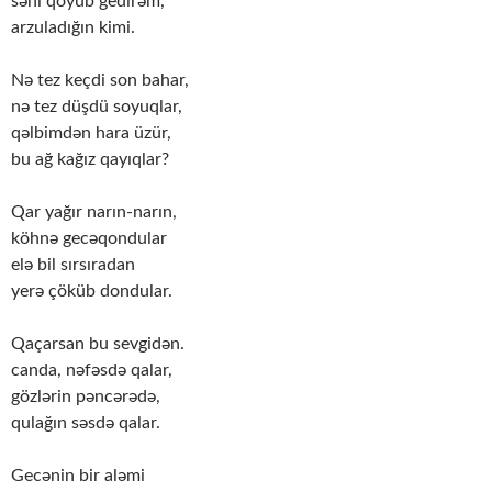
səni qoyub gedirəm,
arzuladığın kimi.
Nə tez keçdi son bahar,
nə tez düşdü soyuqlar,
qəlbimdən hara üzür,
bu ağ kağız qayıqlar?
Qar yağır narın-narın,
köhnə gecəqondular
elə bil sırsıradan
yerə çöküb dondular.
Qaçarsan bu sevgidən.
canda, nəfəsdə qalar,
gözlərin pəncərədə,
qulağın səsdə qalar.
Gecənin bir aləmi