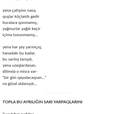
yenə çatışmır nəsə,
quşlar köçlənib gedir
buralara qonmamış,
yağmurlar yağıb keçir
içimə toxunmamış…
yenə hər şey yarımçıq,
havadakı bu kədər,
bu sarılıq tanışdı,
yenə uzaqlardasan,
dilimdə o misra var-
“bir gün qayıdacaqsan…”
nə gözəl aldanışdı…
TOPLA BU AYRILIĞIN SARI YARPAQLARINI