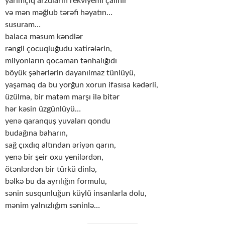
yarımçıq arzuların rekviyemi çalınır
və mən məğlub tərəfi həyatın…
susuram…
balaca məsum kəndlər
rəngli çocuqluğudu xatirələrin,
milyonların qocaman tənhalığıdı
böyük şəhərlərin dayanılmaz tünlüyü,
yaşamaq da bu yorğun xorun ifasısa kədərli,
üzülmə, bir matəm marşı ilə bitər
hər kəsin üzgünlüyü…
yenə qaranquş yuvaları qondu
budağına baharın,
sağ çıxdıq altından əriyən qarın,
yenə bir şeir oxu yenilərdən,
ötənlərdən bir türkü dinlə,
bəlkə bu da ayrılığın formulu,
sənin susqunluğun küylü insanlarla dolu,
mənim yalnızlığım səninlə…