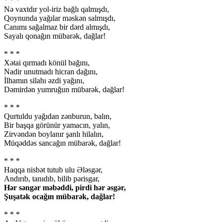
* * *
Nə vaxtdır yol-iriz bağlı qalmışdı,
Qoynunda yağılar məskən salmışdı,
Canımı sağalmaz bir dərd almışdı,
Sayalı qonağın mübarək, dağlar!
* * *
Xətai qırmadı könül bağını,
Nadir unutmadı hicran dağını,
İlhamın silahı əzdi yağını,
Dəmirdən yumruğun mübarək, dağlar!
* * *
Qurtuldu yağıdan zənburun, balın,
Bir başqa görünür yamacın, yalın,
Zirvəndən boylanır şanlı hilalın,
Müqəddəs sancağın mübarək, dağlar!
* * *
Haqqa nisbət tutub ulu Ələsgər,
Andırıb, tanıdıb, bilib pərisgar,
Hər səngər məbəddi, pirdi hər əsgər,
Şuşatək ocağın mübarək, dağlar!
* * *