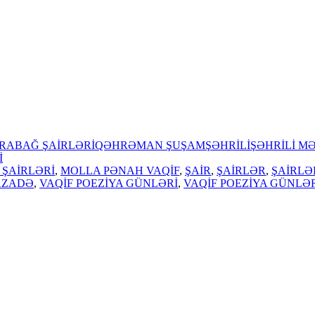
RABAĞ ŞAİRLƏRİ
QƏHRƏMAN ŞUŞAM
ŞƏHRİLİ
ŞƏHRİLİ M
İ
ŞAİRLƏRİ
,
MOLLA PƏNAH VAQİF
,
ŞAİR
,
ŞAİRLƏR
,
ŞAİRLƏ
AZADƏ
,
VAQİF POEZİYA GÜNLƏRİ
,
VAQİF POEZİYA GÜNLƏR