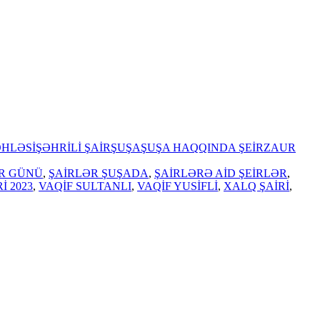
ƏHLƏSİ
ŞƏHRİLİ ŞAİR
ŞUŞA
ŞUŞA HAQQINDA ŞEİR
ZAUR
R GÜNÜ
,
ŞAİRLƏR ŞUŞADA
,
ŞAİRLƏRƏ AİD ŞEİRLƏR
,
İ 2023
,
VAQİF SULTANLI
,
VAQİF YUSİFLİ
,
XALQ ŞAİRİ
,