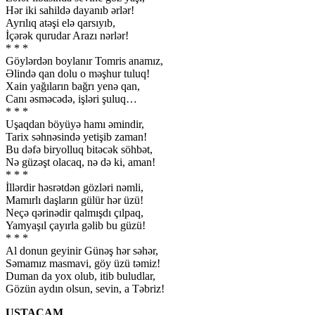
Hər iki sahildə dayanıb ərlər!
Ayrılıq atəşi elə qarsıyıb,
İçərək qurudar Arazı nərlər!
* * *
Göylərdən boylanır Tomris anamız,
Əlində qan dolu o məşhur tuluq!
Xain yağıların bağrı yenə qan,
Canı əsməcədə, işləri şuluq…
* * *
Uşaqdan böyüyə hamı əmindir,
Tarix səhnəsində yetişib zaman!
Bu dəfə biryolluq bitəcək söhbət,
Nə güzəşt olacaq, nə də ki, aman!
* * *
İllərdir həsrətdən gözləri nəmli,
Mamırlı daşların gülür hər üzü!
Neçə qərinədir qalmışdı çılpaq,
Yamyaşıl çayırla gəlib bu güzü!
* * *
Al donun geyinir Günəş hər səhər,
Səmamız masmavi, göy üzü təmiz!
Duman da yox olub, itib buludlar,
Gözün aydın olsun, sevin, a Təbriz!
USTACAM