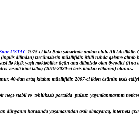
Zaur USTAC
1975-ci ildə Bakı şəhərində andan olub. Ali təhsillidir. 
 (ingilis dilindən) tərcümələrin müəllifidir. Milli ruhda qələmə alınıb h
 ilə kiçik yaşlı məktəblilər üçün ana dilimizdə olan öyrədici (Ana dil
is vəsaiti kimi tətbiq (2019-2020-ci təris ilindən etibarən) olunur..
nur, 40-dan artıq kitabın müəllifidir. 2007-ci ildən özünün təsis etdiy
lə bir neçə stabil və təhlükəsiz portalda pulsuz yayımlanmasının nəti
 dünyanın harasında yaşamasından asılı olmayaraq, internetə çıxışı