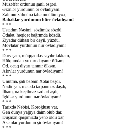
Müzəffər ordunun şanlı əsgəri,
Ərənlər yurdunun ər övladıyam!
Zalımın zülmünə təhəmmülüm yox,
Babəklər yurdunun hürr övladıyam!
* * *
Ustadım Nəsimi, sözümüz sözdü,
Ədalət, həqiqət bağrımda közdü,
Ziyadar dühası bir deyil, yüzdü,
Mövlalar yurdunun nur övladıyam!
* * *
Dərvişəm, müqqəddəs sayılır təkkəm,
Hülqumdan yuxarı dayanır öfkəm,
Od, ocaq diyarı tanınır ölkəm,
Alovlar yurdunun nar övladıyam!
* * *
Unutma, şah babam Xətai başdı,
Nadir şah, mətədə tərpənməz daşdı,
İlham, nə keçilməz sədləri aşdı,
İgidlər yurdunun nər övladıyam!
* * *
Tarixdə Nəbisi, Koroğlusu var,
Gen dünya yağıya daim olub dar,
Düşmən qarşımızda yenə oldu xar,
Aslanlar yurdunun şir övladıyam!
* * *