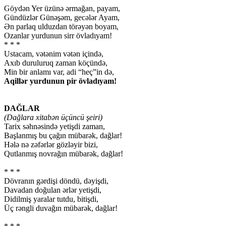
Göydən Yer üzünə ərmağan, payam,
Gündüzlər Günəşəm, gecələr Ayam,
Ən parlaq ulduzdan törəyən boyam,
Ozanlar yurdunun sirr övladıyam!
* * *
Ustacam, vətənim vətən içində,
Axıb duruluruq zaman köçündə,
Min bir anlamı var, adi “heç”in də,
Aqillər yurdunun pir övladıyam!
DAĞLAR
(Dağlara xitabən üçüncü şeiri)
Tarix səhnəsində yetişdi zaman,
Başlanmış bu çağın mübarək, dağlar!
Hələ nə zəfərlər gözləyir bizi,
Qutlanmış novrağın mübarək, dağlar!
* * *
Dövranın gərdişi döndü, dəyişdi,
Davadan doğulan ərlər yetişdi,
Didilmiş yaralar tutdu, bitişdi,
Üç rəngli duvağın mübarək, dağlar!