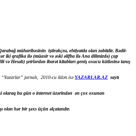
Qarabağ müharibəsinin iştirakçısı, ehtiyatda olan zabitdir. Bədii-
ər iki qrafika ilə (müasir və əski əlifba ilə Ana dilimizdə) çap
i və Hesab) şeirlərdən ibarət kitabları geniş oxucu kütləsinə tanış
i
“Yazarlar” jurnalı, 2010-cu ildən isə
YAZARLAR.AZ
saytı
cəsi olaraq bu gün o internet üzərindən ən çox oxunan
 olan hər bir şəxs üçün əlçatandır.