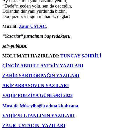
Ay Ustac, min şükür arzuna yetdin,
“Dədə”n gedən yolu, sən də qət etdin,
Dolandın dünyanı yurdunda bitdin,
Doqquzu zər tuğun mübarək, dağlar!
Müəllif:
Zaur USTAC
,
“Yazarlar” jurnalının baş redaktoru,
şair-publisist.
MƏLUMATI HAZIRLADI:
TUNCAY ŞƏHRİLİ
ÇİNGİZ ABDULLAYEVİN YAZILARI
ZAHİD SARITORPAĞIN YAZILARI
AKİF ABBASOVUN YAZILARI
VAQİF POEZİYA GÜNLƏRİ 2023
Mustafa Müseyiboğlu adına kitabxana
VAQİF SULTANLININ YAZILARI
ZAUR USTACIN YAZILARI