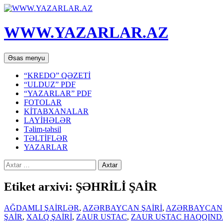
WWW.YAZARLAR.AZ
Axtar
Mühtəviyyata
Əsas menyu
keç
“KREDO” QƏZETİ
“ULDUZ” PDF
“YAZARLAR” PDF
FOTOLAR
KİTABXANALAR
LAYİHƏLƏR
Təlim-təhsil
TƏLTİFLƏR
YAZARLAR
Axtarış:
Etiket arxivi: ŞƏHRİLİ ŞAİR
AĞDAMLI ŞAİRLƏR
,
AZƏRBAYCAN ŞAİRİ
,
AZƏRBAYCAN 
ŞAİR
,
XALQ ŞAİRİ
,
ZAUR USTAC
,
ZAUR USTAC HAQQIND