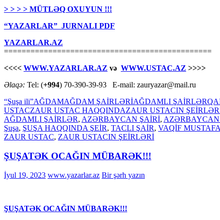
> > > > MÜTLƏQ OXUYUN !!!
“YAZARLAR” JURNALI PDF
YAZARLAR.AZ
===============================================
<<<<
WWW.YAZARLAR.AZ
və
WWW.USTAC.AZ
>>>>
Əlaqə:
Tel: (
+994
) 70-390-39-93 E-mail: zauryazar@mail.ru
“Şuşa ili”
AĞDAM
AĞDAM ŞAİRLƏRİ
AĞDAMLI ŞAİRLƏR
QA
USTAC
ZAUR USTAC HAQQINDA
ZAUR USTACIN ŞEİRLƏR
AĞDAMLI ŞAİRLƏR
,
AZƏRBAYCAN ŞAİRİ
,
AZƏRBAYCAN 
Şuşa
,
ŞUŞA HAQQINDA ŞEİR
,
TACLI ŞAİR
,
VAQİF MUSTAF
ZAUR USTAC
,
ZAUR USTACIN ŞEİRLƏRİ
ŞUŞATƏK OCAĞIN MÜBARƏK!!!
İyul 19, 2023
www.yazarlar.az
Bir şərh yazın
ŞUŞATƏK OCAĞIN MÜBARƏK!!!