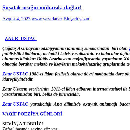
Şuşatək ocağın mübarək, dağlar!
Avqust 4, 2023
www.yazarlar.az
Bir şərh yazın
ZAUR USTAC
Çağdaş Azərbaycan ədəbiyyatının tanınmış simalarından biri olan
publisistik kitabların, metodiki-tədris vəsaitlərinin və balacalar üçün
olunmuş kitabları Bütöv Azərbaycan coğrafiyasında yayımlanır. Xüsusi
olmaqla bərabər məktəb və liseylərin məktəbəhazırlıq qruplarında tədr
Zaur USTAC
1988-ci ildən fasiləsiz olaraq dövri mətbuatda dərc olu
idarəçiliyindədir.
Zaur Ustacın əsərlərinin
2011-ci ildən etibarən internet vasitəsi i
yazarlarımızdan biri, bəlkə də birincisidir.
Zaur USTAC
yaradıcılığı Ana dilimizdə oxuyub, anlamağı bacaran
VAQİF POEZİYA GÜNLƏRİ
SEVİN, A TƏBRİZ!
Zəfər libasında sevinc göz yaşı,