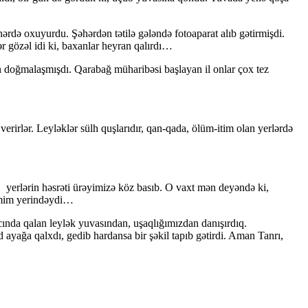
ərdə oxuyurdu. Şəhərdən tətilə gələndə fotoaparat alıb gətirmişdi.
r gözəl idi ki, baxanlar heyran qalırdı…
çün doğmalaşmışdı. Qarabağ müharibəsi başlayan il onlar çox tez
verirlər. Leyləklər sülh quşlarıdır, qan-qada, ölüm-itim olan yerlərdə
yerlərin həsrəti ürəyimizə köz basıb. O vaxt mən deyəndə ki,
əhmim yerindəydi…
nda qalan leylək yuvasından, uşaqlığımızdan danışırdıq.
 ayağa qalxdı, gedib hardansa bir şəkil tapıb gətirdi. Aman Tanrı,