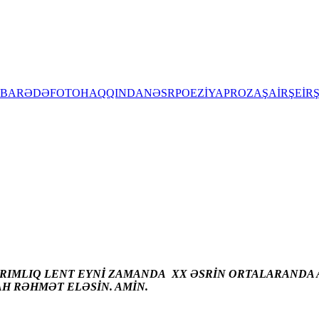
BARƏDƏ
FOTO
HAQQINDA
NƏSR
POEZİYA
PROZA
ŞAİR
ŞEİR
ARIMLIQ LENT EYNİ ZAMANDA XX ƏSRİN ORTALARANDA A
AH RƏHMƏT ELƏSİN. AMİN.