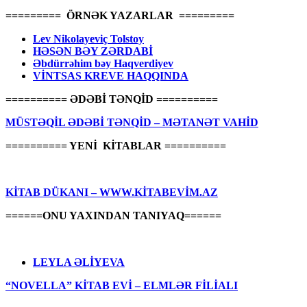
========= ÖRNƏK YAZARLAR =========
Lev Nikolayeviç Tolstoy
HƏSƏN BƏY ZƏRDABİ
Əbdürrəhim bəy Haqverdiyev
VİNTSAS KREVE HAQQINDA
========== ƏDƏBİ TƏNQİD ==========
MÜSTƏQİL ƏDƏBİ TƏNQİD – MƏTANƏT VAHİD
========== YENİ KİTABLAR ==========
KİTAB DÜKANI – WWW.KİTABEVİM.AZ
======ONU YAXINDAN TANIYAQ======
LEYLA ƏLİYEVA
“NOVELLA” KİTAB EVİ – ELMLƏR FİLİALI