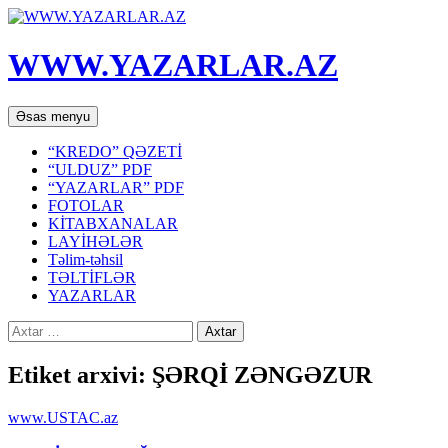
WWW.YAZARLAR.AZ
Axtar
Mühtəviyyata
Əsas menyu
keç
“KREDO” QƏZETİ
“ULDUZ” PDF
“YAZARLAR” PDF
FOTOLAR
KİTABXANALAR
LAYİHƏLƏR
Təlim-təhsil
TƏLTİFLƏR
YAZARLAR
Axtarış:
Etiket arxivi: ŞƏRQİ ZƏNGƏZUR
www.USTAC.az