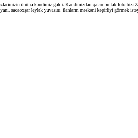
lərimizin önünə kəndimiz gəldi. Kəndimizdən qalan bu tək foto bizi Zərn
ayanı, sacaoxşar leylək yuvasını, ilanların məskəni kəpirliyi görmək ist