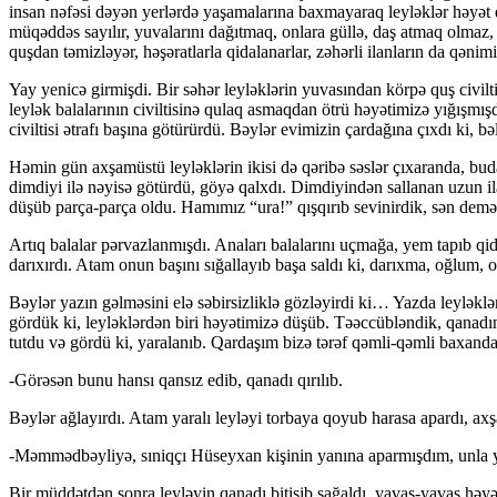
insan nəfəsi dəyən yerlərdə yaşamalarına baxmayaraq leyləklər həyət q
müqəddəs sayılır, yuvalarını dağıtmaq, onlara güllə, daş atmaq olmaz, 
quşdan təmizləyər, həşəratlarla qidalanarlar, zəhərli ilanların da qənimi
Yay yenicə girmişdi. Bir səhər leyləklərin yuvasından körpə quş civilt
leylək balalarının civiltisinə qulaq asmaqdan ötrü həyətimizə yığışmış
civiltisi ətrafı başına götürürdü. Bəylər evimizin çardağına çıxdı ki, 
Həmin gün axşamüstü leyləklərin ikisi də qəribə səslər çıxaranda, budaq
dimdiyi ilə nəyisə götürdü, göyə qalxdı. Dimdiyindən sallanan uzun il
düşüb parça-parça oldu. Hamımız “ura!” qışqırıb sevinirdik, sən demə
Artıq balalar pərvazlanmışdı. Anaları balalarını uçmağa, yem tapıb qi
darıxırdı. Atam onun başını sığallayıb başa saldı ki, darıxma, oğlum, 
Bəylər yazın gəlməsini elə səbirsizliklə gözləyirdi ki… Yazda leyləkl
gördük ki, leyləklərdən biri həyətimizə düşüb. Təəccübləndik, qanadın
tutdu və gördü ki, yaralanıb. Qardaşım bizə tərəf qəmli-qəmli baxanda
-Görəsən bunu hansı qansız edib, qanadı qırılıb.
Bəylər ağlayırdı. Atam yaralı leyləyi torbaya qoyub harasa apardı, ax
-Məmmədbəyliyə, sıniqçı Hüseyxan kişinin yanına aparmışdım, unla yum
Bir müddətdən sonra leyləyin qanadı bitişib sağaldı, yavaş-yavaş hə