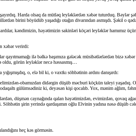
şayırdıq. Harda olsaq da mütləq leyləklərdən xəbər tuturduq. Bəylər şəh
llərdən birini böyüdüb yaşadığı otağın divarından asmışdı. Şəkil o qədə
ayıdardılar, kəndimizin, həyətimizin sakinləri köçəri leyləklər hamımız ü
 xəbər verirdi:
Onlar qayıtmamağı ilə bəlkə başımıza gələcək müsibətlərlərdən bizə xəbər 
də oldu, görün leyləklər necə həssasmış…
ğışmışdıq, o, elə bil ki, o vaxtkı söhbətinin ardını danışırdı:
elimizdən-obamızdan didərgin düşüb məcburi köçkün taleyi yaşadıq. O 
 dodaqaltı gülümsədiniz ki, deyəsən kişi qocalıb. Yox, mənim ağlım, f
lərdən, düşmən caynağında qalan həyətimizdən, evimizdən, qovaq ağacı
i. Söhbətin şirin yerində qardaşımın oğlu Elvinin yadına nəsə düşüb cəld
ulandığını heç kəs görməsin.