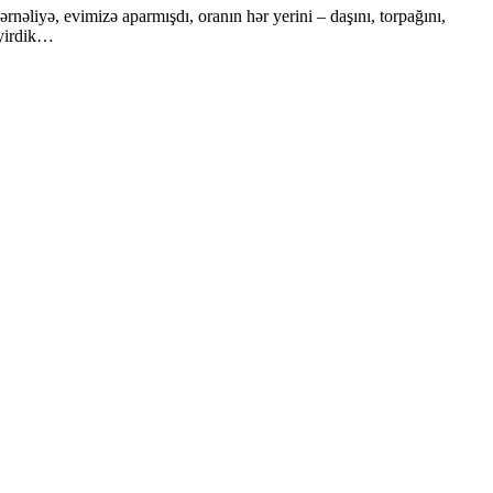
əliyə, evimizə aparmışdı, oranın hər yerini – daşını, torpağını,
əyirdik…