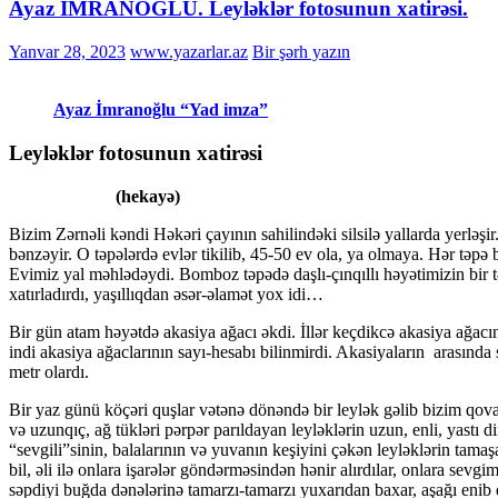
Ayaz İMRANOĞLU. Leyləklər fotosunun xatirəsi.
Yanvar 28, 2023
www.yazarlar.az
Bir şərh yazın
Ayaz İmranoğlu “Yad imza”
Leyləklər fotosunun xatirəsi
(hekayə)
Bizim Zərnəli kəndi Həkəri çayının sahilindəki silsilə yallarda yerləş
bənzəyir. O təpələrdə evlər tikilib, 45-50 ev ola, ya olmaya. Hər təpə
Evimiz yal məhlədəydi. Bomboz təpədə daşlı-çınqıllı həyətimizin bir tər
xatırladırdı, yaşıllıqdan əsər-əlamət yox idi…
Bir gün atam həyətdə akasiya ağacı əkdi. İllər keçdikcə akasiya ağacı
indi akasiya ağaclarının sayı-hesabı bilinmirdi. Akasiyaların arasınd
metr olardı.
Bir yaz günü köçəri quşlar vətənə dönəndə bir leylək gəlib bizim qova
və uzunqıç, ağ tükləri pərpər parıldayan leyləklərin uzun, enli, yastı di
“sevgili”sinin, balalarının və yuvanın keşiyini çəkən leyləklərin tamaş
bil, əli ilə onlara işarələr göndərməsindən hənir alırdılar, onlara sevgi
səpdiyi buğda dənələrinə tamarzı-tamarzı yuxarıdan baxar, aşağı enib