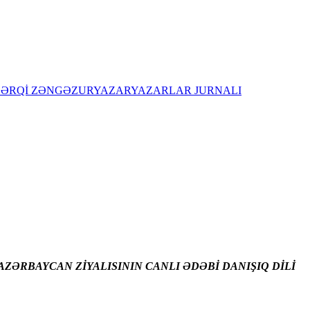
ŞƏRQİ ZƏNGƏZUR
YAZAR
YAZARLAR JURNALI
ZƏRBAYCAN ZİYALISININ CANLI ƏDƏBİ DANIŞIQ DİLİ