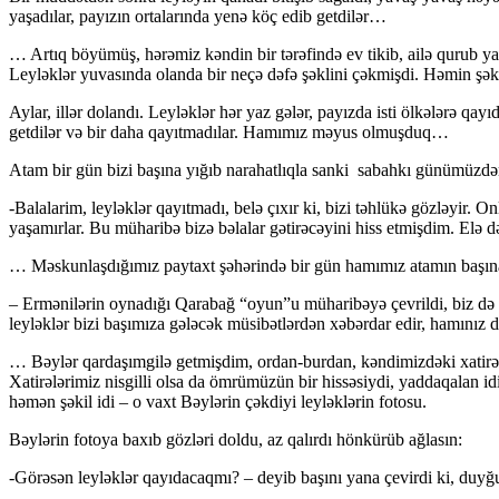
yaşadılar, payızın ortalarında yenə köç edib getdilər…
… Artıq böyümüş, hərəmiz kəndin bir tərəfində ev tikib, ailə qurub ya
Leyləklər yuvasında olanda bir neçə dəfə şəklini çəkmişdi. Həmin şəki
Aylar, illər dolandı. Leyləklər hər yaz gələr, payızda isti ölkələrə q
getdilər və bir daha qayıtmadılar. Hamımız məyus olmuşduq…
Atam bir gün bizi başına yığıb narahatlıqla sanki sabahkı günümüzdən
-Balalarim, leyləklər qayıtmadı, belə çıxır ki, bizi təhlükə gözləyir. 
yaşamırlar. Bu müharibə bizə bəlalar gətirəcəyini hiss etmişdim. Elə 
… Məskunlaşdığımız paytaxt şəhərində bir gün hamımız atamın başına yı
– Ermənilərin oynadığı Qarabağ “oyun”u müharibəyə çevrildi, biz də 
leyləklər bizi başımıza gələcək müsibətlərdən xəbərdar edir, hamınız
… Bəylər qardaşımgilə getmişdim, ordan-burdan, kəndimizdəki xatirə
Xatirələrimiz nisgilli olsa da ömrümüzün bir hissəsiydi, yaddaqalan id
həmən şəkil idi – o vaxt Bəylərin çəkdiyi leyləklərin fotosu.
Bəylərin fotoya baxıb gözləri doldu, az qalırdı hönkürüb ağlasın:
-Görəsən leyləklər qayıdacaqmı? – deyib başını yana çevirdi ki, duyğ