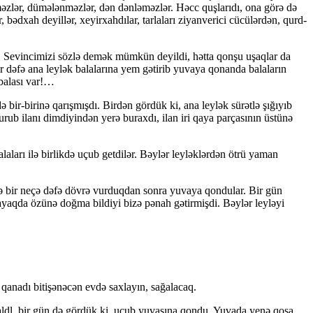
nməzlər, dümələnməzlər, dən dənləməzlər. Həcc quşlarıdı, ona görə də
bədxah deyillər, xeyirxahdılar, tarlaları ziyanverici cücülərdən, qurd-
lər. Sevincimizi sözlə demək mümkün deyildi, hətta qonşu uşaqlar da
ər dəfə ana leylək balalarına yem gətirib yuvaya qonanda balaların
 balası var!…
 bir-birinə qarışmışdı. Birdən gördük ki, ana leylək sürətlə şığıyıb
ub ilanı dimdiyindən yerə buraxdı, ilan iri qaya parçasının üstünə
ları ilə birlikdə uçub getdilər. Bəylər leyləklərdən ötrü yaman
ündə bir neçə dəfə dövrə vurduqdan sonra yuvaya qondular. Bir gün
 ayaqda özünə doğma bildiyi bizə pənah gətirmişdi. Bəylər leyləyi
qanadı bitişənəcən evdə saxlayın, sağalacaq.
aldl, bir gün də gördük ki, uçub yuvasına qondu. Yuvada yenə qoşa