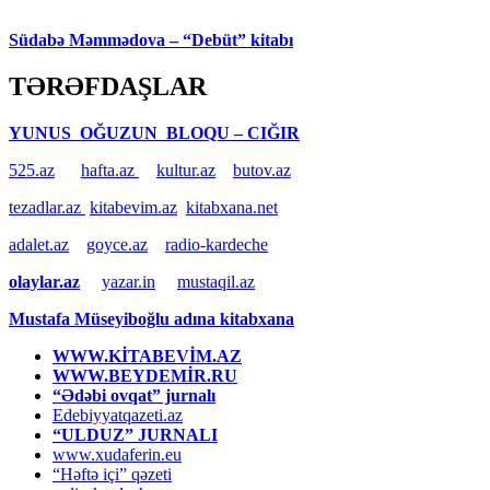
Südabə Məmmədova – “Debüt” kitabı
TƏRƏFDAŞLAR
YUNUS OĞUZUN BLOQU – CIĞIR
525.az
hafta.az
kultur.az
butov.az
tezadlar.az
kitabevim.az
kitabxana.net
adalet.az
goyce.az
radio-kardeche
olaylar.az
yazar.in
mustaqil.az
Mustafa Müseyiboğlu adına kitabxana
WWW.KİTABEVİM.AZ
WWW.BEYDEMİR.RU
“Ədəbi ovqat” jurnalı
Edebiyyatqazeti.az
“ULDUZ” JURNALI
www.xudaferin.eu
“Həftə içi” qəzeti