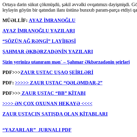
Ortaya dərin sükut çökmüşdü, şəkil əvvəlki ovqatımızı dəyişmişdi. Göz
leyləyin göyün bir qatından ilanı üstünə buraxıb param-parça etdiyi q
MÜƏLLİF:
AYAZ İMRANOĞLU
AYAZ İMRANOĞLU YAZILARI
“SÖZÜN AĞ RƏNGİ” LAYİHƏSİ
ŞAHMAR ƏKBƏRZADƏNİN YAZILARI
Sizin yerinizə utanıram mən` – Şahmar Əkbərzadənin şeirləri
PDF>>>
ZAUR USTAC UŞAQ ŞEİRLƏRİ
PDF:
>>>>> ZAUR USTAC “QƏLƏMDAR-2”
PDF>>>
ZAUR USTAC “BB” KİTABI
>>>> ƏN ÇOX OXUNAN HEKAYƏ <<<<
ZAUR USTACIN SATIŞDA OLAN KİTABLARI
“YAZARLAR” JURNALI PDF