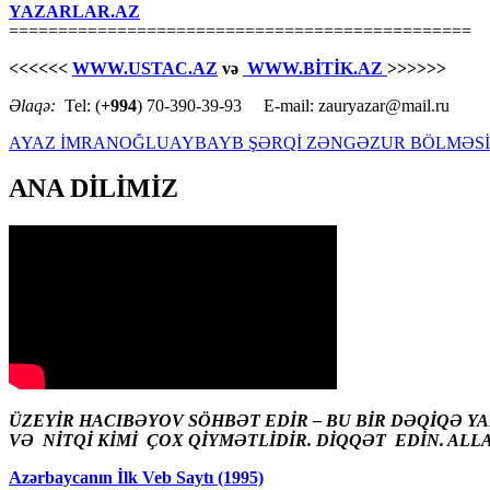
YAZARLAR.AZ
===============================================
<<<<<<
WWW.USTAC.AZ
və
WWW.BİTİK.AZ
>>>>>>
Əlaqə:
Tel: (
+994
) 70-390-39-93 E-mail: zauryazar@mail.ru
AYAZ İMRANOĞLU
AYB
AYB ŞƏRQİ ZƏNGƏZUR BÖLMƏSİ
ANA DİLİMİZ
ÜZEYİR HACIBƏYOV SÖHBƏT EDİR – BU BİR DƏQİQƏ Y
VƏ NİTQİ KİMİ ÇOX QİYMƏTLİDİR. DİQQƏT EDİN. ALL
Azərbaycanın İlk Veb Saytı (1995)