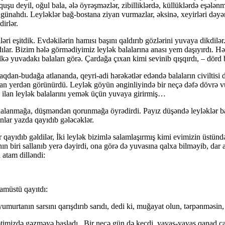
uşu deyil, oğul bala, ələ öyrəşməzlər, zibilliklərdə, küllüklərdə eşələ
günahdı. Leyləklər bağ-bostana ziyan vurmazlar, əksinə, xeyirləri dəyər, 
dirlər.
iləri eşitdik. Evdəkilərin hamısı başını qaldırıb gözlərini yuvaya dikdi
dılar. Bizim hələ görmədiyimiz leylək balalarına anası yem daşıyırdı. H
bəlkə yuvadakı balaları görə. Çardağa çıxan kimi sevinib qışqırdı, – dörd
dan-budağa atlananda, qeyri-adi hərəkətlər edəndə balaların civiltisi də
an yerdən görünürdü. Leylək göyün ənginliyində bir neçə dəfə dövrə vur
 ilan leylək balalarını yemək üçün yuvaya girirmiş…
dalanmağa, düşməndən qorunmağa öyrədirdi. Payız düşəndə leyləklər bala
onlar yazda qayıdıb gələcəklər.
ər qayıdıb gəldilər, İki leylək bizimlə salamlaşırmış kimi evimizin üst
ın biri sallanıb yerə dəyirdi, ona görə də yuvasına qalxa bilməyib, dar
 atam dilləndi:
şamüstü qayıtdı:
urtanın sarsını qarışdırıb sarıdı, dedi ki, muğayat olun, tərpənməsin, 
yətimizdə gəzməyə başladı. Bir neçə gün də keçdi, yavaş-yavaş qanad ç