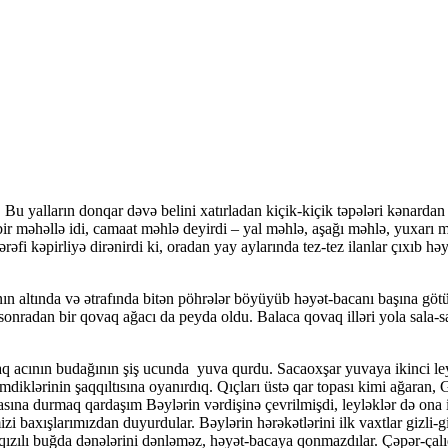
ir. Bu yalların donqar dəvə belini xatırladan kiçik-kiçik təpələri kəna
 bir məhəllə idi, camaat məhlə deyirdi – yal məhlə, aşağı məhlə, yuxarı
əfi kəpirliyə dirənirdi ki, oradan yay aylarında tez-tez ilanlar çıxıb h
nın altında və ətrafında bitən pöhrələr böyüyüb həyət-bacanı başına göt
a sonradan bir qovaq ağacı da peyda oldu. Balaca qovaq illəri yola sala
q acının budağının şiş ucunda yuva qurdu. Sacaoxşar yuvaya ikinci leyl
mdiklərinin şaqqıltısına oyanırdıq. Qıçları üstə qar topası kimi ağaran, Gü
asına durmaq qardaşım Bəylərin vərdişinə çevrilmişdi, leyləklər də ona i
mizi baxışlarımızdan duyurdular. Bəylərin hərəkətlərini ilk vaxtlar gizli-
 qızılı buğda dənələrini dənləməz, həyət-bacaya qonmazdılar. Çəpər-çalı