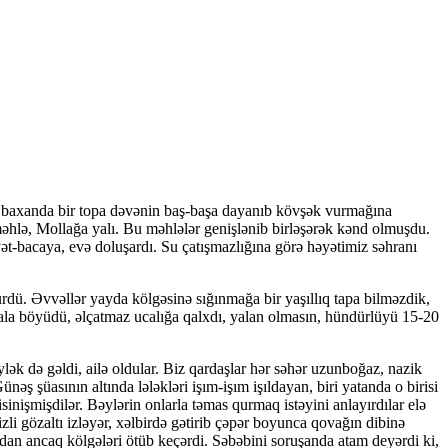
rdan baxanda bir topa dəvənin baş-başa dayanıb kövşək vurmağına
 məhlə, Mollağa yalı. Bu məhlələr genişlənib birləşərək kənd olmuşdu.
əyət-bacaya, evə doluşardı. Su çatışmazlığına görə həyətimiz səhranı
ürdü. Əvvəllər yayda kölgəsinə sığınmağa bir yaşıllıq tapa bilməzdik,
-sala böyüdü, əlçatmaz ucalığa qalxdı, yalan olmasın, hündürlüyü 15-20
ək də gəldi, ailə oldular. Biz qardaşlar hər səhər uzunboğaz, nazik
nəş şüasının altında lələkləri işım-işım işıldayan, biri yatanda o birisi
sinişmişdilər. Bəylərin onlarla təmas qurmaq istəyini anlayırdılar elə
gizli gözaltı izləyər, xəlbirdə gətirib çəpər boyunca qovağın dibinə
dan ancaq kölgələri ötüb keçərdi. Səbəbini soruşanda atam deyərdi ki,