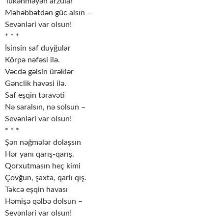
Tükənməyən arzular
Məhəbbətdən güc alsın –
Sevənləri var olsun!
* * *
İsinsin saf duyğular
Körpə nəfəsi ilə.
Vəcdə gəlsin ürəklər
Gənclik həvəsi ilə.
Saf eşqin təravəti
Nə saralsın, nə solsun –
Sevənləri var olsun!
* * *
Şən nəğmələr dolaşsın
Hər yanı qarış-qarış.
Qorxutmasın heç kimi
Çovğun, şaxta, qarlı qış.
Təkcə eşqin havası
Həmişə qəlbə dolsun –
Sevənləri var olsun!