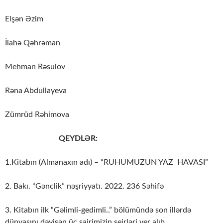
Elşən Əzim
İlahə Qəhrəman
Mehman Rəsulov
Rəna Abdullayeva
Zümrüd Rəhimova
QEYDLƏR:
1.Kitabın (Almanaxın adı) – “RUHUMUZUN YAZ HAVASI”
2. Bakı. “Gənclik” nəşriyyatı. 2022. 236 Səhifə
3. Kitabın ilk “Gəlimli-gedimli..” bölümündə son illərdə
dünyasını dəyişən üç şairimizin şeirləri yer alıb.