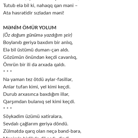
Tutub elə bil ki, nahaqq qan məni –
Ata həsrətidir sızladan məni!
MƏNİM ÖMÜR YOLUM
(Öz doğum günümə yazdığım şeir)
Boylanıb geriyə baxdım bir anlıq,
Elə bil üstümü duman-çən aldı.
Gözümün önündən keçdi cavanlıq,
Ömrün bir ili də arxada qaldı.
* * *
Nə yaman tez ötdü aylar-fəsillər,
Anlar tufan kimi, yel kimi keçdi.
Durub arxasınca baxdığım illər,
Qarşımdan bulanıq sel kimi keçdi.
* * *
Söykədim üzümü xatirələrə,
Sevdalı çağlarım geriyə döndü.
Zülmətdə qərq olan neçə bənd-bərə,