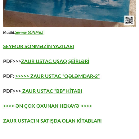
Müəllif:
Seymur SÖNMƏZ
SEYMUR SÖNMƏZİN YAZILARI
PDF>>>
ZAUR USTAC UŞAQ ŞEİRLƏRİ
PDF:
>>>>> ZAUR USTAC “QƏLƏMDAR-2”
PDF>>>
ZAUR USTAC “BB” KİTABI
>>>> ƏN ÇOX OXUNAN HEKAYƏ <<<<
ZAUR USTACIN SATIŞDA OLAN KİTABLARI