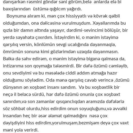
danışarkən rəsmini göndər səni görüm,belə anlarda elə bi
baxışlarından üstümə qığılcım yağırdı.
Boynuma alıram ki, mən çox hissiyyatlı və kövrək qəlbli
olduğumdan, ona dəlicəsinə vurulmuşdum. Xəyallarımda bu
qızla bir damın altında yaşayır, dərdimi-sevincimi bölüşür, bir
yerdə səyahətə çıxırdım. İstəyirdim ki, o mənim istəyimə
qarşılıq versin, könlümün sevgi ucalığında dayanmaqla,
ömrümün sonuna kimi gözlərimdən uzaqda dayanmasın.
Bəlkə də səhv edirəm, o mənim istəyimə biganə qalmasa da,
intizarıma son qoymağa tələsmirdi. Bir dəfə özümü cəmləyib,
onu sevdiyimi və bu məsələdə ciddi addım atmağa hazır
olduğumu söylədim. Oda mənə qarşılıq cavab verincə ,özümü
dünyanın ən xoşbəxt insanı sandım. Və bu xoşbəxtlik bir
neçə il beləcə sürdü, hər dəfə özümü onunla çox xoşbəxt
sanırdım,və son zamanlar qısqanclıqdan aramızda dəfələrlə
söz söhbət olurdu,hiss edirdim onun soyuqluğunu,və əvvəlki
insandan heç bir əsər əlamət qalmadığını nəsə çox
dəyişdiyini hiss edirdim,yorulmuşam,bezmişəm deyə çox vaxt
məni yola verirdi.