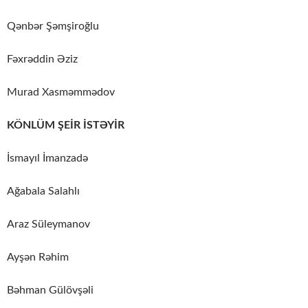
Qənbər Şəmşiroğlu
Fəxrəddin Əziz
Murad Xasməmmədov
KÖNLÜM ŞEİR İSTƏYİR
İsmayıl İmanzadə
Ağabala Salahlı
Araz Süleymanov
Ayşən Rəhim
Bəhman Gülövşəli