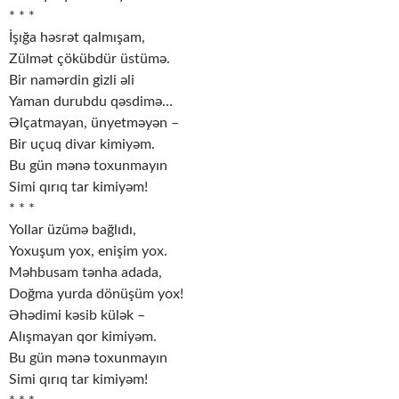
* * *
İşığa həsrət qalmışam,
Zülmət çökübdür üstümə.
Bir namərdin gizli əli
Yaman durubdu qəsdimə…
Əlçatmayan, ünyetməyən –
Bir uçuq divar kimiyəm.
Bu gün mənə toxunmayın
Simi qırıq tar kimiyəm!
* * *
Yollar üzümə bağlıdı,
Yoxuşum yox, enişim yox.
Məhbusam tənha adada,
Doğma yurda dönüşüm yox!
Əhədimi kəsib külək –
Alışmayan qor kimiyəm.
Bu gün mənə toxunmayın
Simi qırıq tar kimiyəm!