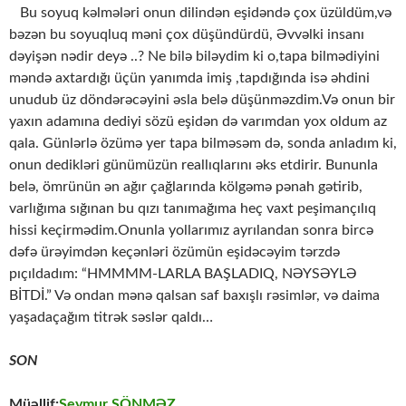
Bu soyuq kəlmələri onun dilindən eşidəndə çox üzüldüm,və
bəzən bu soyuqluq məni çox düşündürdü, Əvvəlki insanı
dəyişən nədir deyə ..? Ne bilə biləydim ki o,tapa bilmədiyini
məndə axtardığı üçün yanımda imiş ,tapdığında isə əhdini
unudub üz döndərəcəyini əsla belə düşünməzdim.Və onun bir
yaxın adamına dediyi sözü eşidən də varımdan yox oldum az
qala. Günlərlə özümə yer tapa bilməsəm də, sonda anladım ki,
onun dedikləri günümüzün reallıqlarını əks etdirir. Bununla
belə, ömrünün ən ağır çağlarında kölgəmə pənah gətirib,
varlığıma sığınan bu qızı tanımağıma heç vaxt peşimançılıq
hissi keçirmədim.Onunla yollarımız ayrılandan sonra bircə
dəfə ürəyimdən keçənləri özümün eşidəcəyim tərzdə
pıçıldadım: “HMMMM-LARLA BAŞLADIQ, NƏYSƏYLƏ
BİTDİ.” Və ondan mənə qalsan saf baxışlı rəsimlər, və daima
yaşadaçağım titrək səslər qaldı…
SON
Müəllif:
Seymur SÖNMƏZ