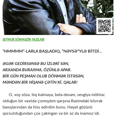
SEYMUR SÖNMƏZİN YAZILARI
“HMMMM”-LARLA BAŞLADIQ, “NƏYSƏ”YLƏ BİTDİ…
ƏGƏR GEDİRSƏNSƏ BU İZLƏRİ SƏN,
ARXANDA BURAXMA, ÖZÜNLƏ APAR.
BİR GÜN PEŞMAN OLUB DÖNMƏK İSTƏSƏN,
MƏNDƏN BİR NİŞANƏ ÇƏTİN Kİ, QALAR!
O, xoş sözə, ilıq kəlməyə, belə desəm, sevgiyə möhtac
olduğun bir vaxtda çıxmışdım qarşına.Rəsimdəki kövrək
baxışlarından da hiss edirdim bunu. Həyat gözünü
qorxutduğundan çox çəkingən və bir az da inamsız idi.