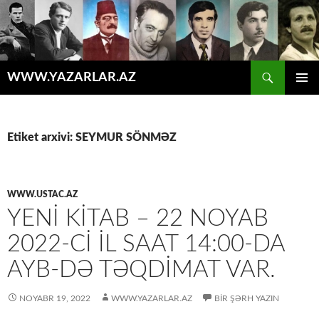
Axtar
WWW.YAZARLAR.AZ
MÜHTƏVIYYATA
ƏSAS
KEÇ
MENYU
Etiket arxivi: SEYMUR SÖNMƏZ
WWW.USTAC.AZ
YENİ KİTAB – 22 NOYAB
2022-CI IL SAAT 14:00-DA
AYB-DƏ TƏQDIMAT VAR.
NOYABR 19, 2022
WWW.YAZARLAR.AZ
BIR ŞƏRH YAZIN