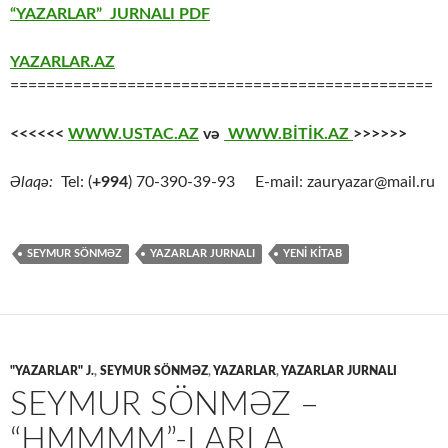
“YAZARLAR” JURNALI PDF
YAZARLAR.AZ
===============================================
<<<<<<
WWW.USTAC.AZ
və
WWW.BİTİK.AZ
>>>>>>
Əlaqə:
Tel: (
+994
) 70-390-39-93 E-mail: zauryazar@mail.ru
SEYMUR SÖNMƏZ
YAZARLAR JURNALI
YENİ KİTAB
"YAZARLAR" J.
,
SEYMUR SÖNMƏZ
,
YAZARLAR
,
YAZARLAR JURNALI
SEYMUR SÖNMƏZ –
“HMMMM”-LARLA