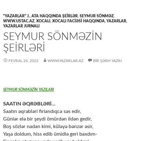
"YAZARLAR" J.
,
ATA HAQQINDA ŞEIRLƏR
,
SEYMUR SÖNMƏZ
,
WWW.USTAC.AZ
,
XOCALI
,
XOCALI FACİƏSİ HAQQINDA
,
YAZARLAR
,
YAZARLAR JURNALI
SEYMUR SÖNMƏZİN
ŞEİRLƏRİ
FEVRAL 24, 2022
WWW.YAZARLAR.AZ
BIR ŞƏRH YAZIN
SEYMUR SÖNMƏZİN YAZILARI
SAATIN ƏQRƏBLƏRİ…
Saatın əqrəbləri firlandıqca səs edir,
Günlər elə bir şeydi ömürdən ildən gedir,
Boş sözlər nadan kimi, küləyə bənzər əsir,
Yaşa doldum, hiss edib ümidlə geri baxdım-