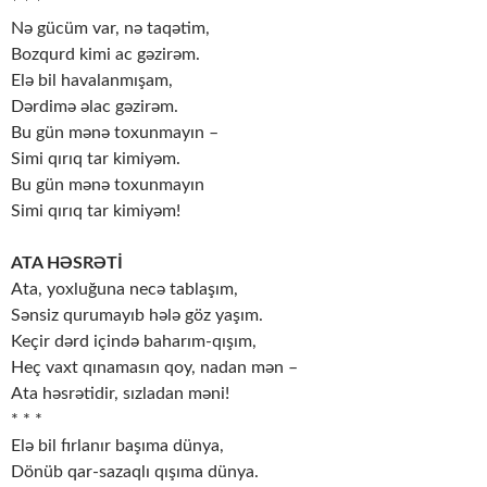
* * *
Nə gücüm var, nə taqətim,
Bozqurd kimi ac gəzirəm.
Elə bil havalanmışam,
Dərdimə əlac gəzirəm.
Bu gün mənə toxunmayın –
Simi qırıq tar kimiyəm.
Bu gün mənə toxunmayın
Simi qırıq tar kimiyəm!
ATA HƏSRƏTİ
Ata, yoxluğuna necə tablaşım,
Sənsiz qurumayıb hələ göz yaşım.
Keçir dərd içində baharım-qışım,
Heç vaxt qınamasın qoy, nadan mən –
Ata həsrətidir, sızladan məni!
* * *
Elə bil fırlanır başıma dünya,
Dönüb qar-sazaqlı qışıma dünya.