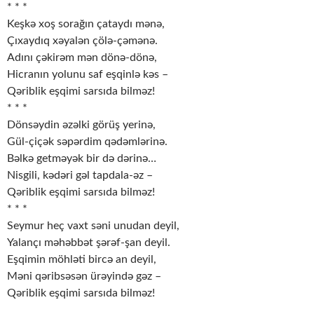
* * *
Keşkə xoş sorağın çataydı mənə,
Çıxaydıq xəyalən çölə-çəmənə.
Adını çəkirəm mən dönə-dönə,
Hicranın yolunu saf eşqinlə kəs –
Qəriblik eşqimi sarsıda bilməz!
* * *
Dönsəydin əzəlki görüş yerinə,
Gül-çiçək səpərdim qədəmlərinə.
Bəlkə getməyək bir də dərinə…
Nisgili, kədəri gəl tapdala-əz –
Qəriblik eşqimi sarsıda bilməz!
* * *
Seymur heç vaxt səni unudan deyil,
Yalançı məhəbbət şərəf-şan deyil.
Eşqimin möhləti bircə an deyil,
Məni qəribsəsən ürəyində gəz –
Qəriblik eşqimi sarsıda bilməz!