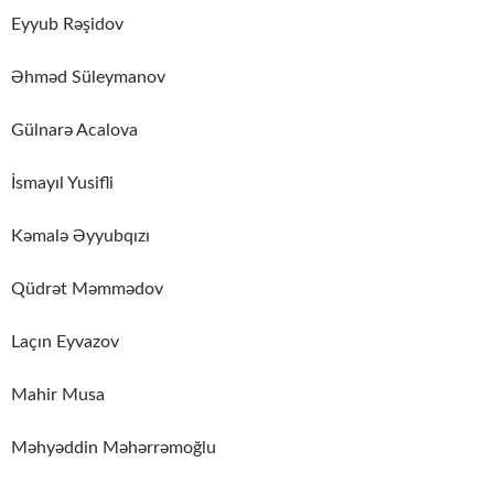
Eyyub Rəşidov
Əhməd Süleymanov
Gülnarə Acalova
İsmayıl Yusifli
Kəmalə Əyyubqızı
Qüdrət Məmmədov
Laçın Eyvazov
Mahir Musa
Məhyəddin Məhərrəmoğlu