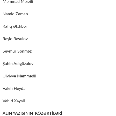
Məmməd Mərzili
Namiq Zaman
Rafiq Ələkbər
Rəşid Rəsulov
Seymur Sönməz
Şahin Adıgözəlov
Ülviyyə Məmmədli
Valeh Heydər
Vahid Xəyali
ALIN YAZISININ KÖZƏRTİLƏRİ