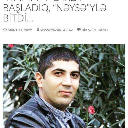
BAŞLADIQ, “NƏYSƏ”YLƏ
BİTDİ…
MART 11, 2022
WWW.YAZARLAR.AZ
BIR ŞƏRH YAZIN