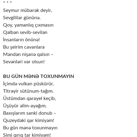
* * *
Seymur mübarək deyir,
Sevgililər gününə.
Qoy, yamanlıq çıxmasın
Qəlbən sevib-sevilən
İnsanların önünə!
Bu şeirim cavanlara
Məndən nişanə qalsın –
Sevənləri var olsun!
BU GÜN MƏNƏ TOXUNMAYIN
İçimdə vulkan püskürür,
Titrəyir sütünum-tağım.
Üstümdən qarayel keçib,
Üşüyür əlim-ayağım.
Baxışlarım sanki donub –
Quzeydəki qar kimiyəm!
Bu gün mənə toxunmayın
Simi qırıq tar kimiyəm!