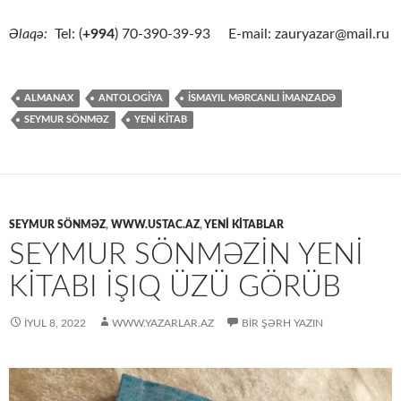
Əlaqə:
Tel: (
+994
) 70-390-39-93 E-mail: zauryazar@mail.ru
ALMANAX
ANTOLOGİYA
İSMAYIL MƏRCANLI İMANZADƏ
SEYMUR SÖNMƏZ
YENİ KİTAB
SEYMUR SÖNMƏZ
,
WWW.USTAC.AZ
,
YENİ KİTABLAR
SEYMUR SÖNMƏZİN YENİ
KİTABI İŞIQ ÜZÜ GÖRÜB
İYUL 8, 2022
WWW.YAZARLAR.AZ
BIR ŞƏRH YAZIN