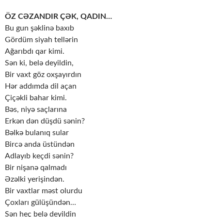
ÖZ CƏZANDIR ÇƏK, QADIN…
Bu gun şəklinə baxıb
Gördüm siyah tellərin
Ağarıbdı qar kimi.
Sən ki, belə deyildin,
Bir vaxt göz oxşayırdın
Hər addımda dil açan
Çiçəkli bahar kimi.
Bəs, niyə saçlarına
Erkən dən düşdü sənin?
Bəlkə bulanıq sular
Bircə anda üstündən
Adlayıb keçdi sənin?
Bir nişanə qalmadı
Əzəlki yerişindən.
Bir vaxtlar məst olurdu
Çoxları gülüşündən…
Sən heç belə deyildin