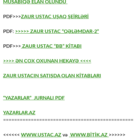
MÜSABİQƏ ELAN OLUNDU
PDF>>>
ZAUR USTAC UŞAQ ŞEİRLƏRİ
PDF:
>>>>> ZAUR USTAC “QƏLƏMDAR-2”
PDF>>>
ZAUR USTAC “BB” KİTABI
>>>> ƏN ÇOX OXUNAN HEKAYƏ <<<<
ZAUR USTACIN SATIŞDA OLAN KİTABLARI
“YAZARLAR” JURNALI PDF
YAZARLAR.AZ
===============================================
<<<<<<
WWW.USTAC.AZ
və
WWW.BİTİK.AZ
>>>>>>