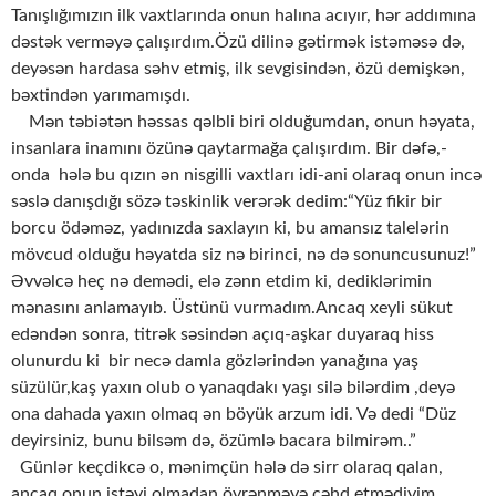
Tanışlığımızın ilk vaxtlarında onun halına acıyır, hər addımına
dəstək verməyə çalışırdım.Özü dilinə gətirmək istəməsə də,
deyəsən hardasa səhv etmiş, ilk sevgisindən, özü demişkən,
bəxtindən yarımamışdı.
Mən təbiətən həssas qəlbli biri olduğumdan, onun həyata,
insanlara inamını özünə qaytarmağa çalışırdım. Bir dəfə,-
onda hələ bu qızın ən nisgilli vaxtları idi-ani olaraq onun incə
səslə danışdığı sözə təskinlik verərək dedim:“Yüz fikir bir
borcu ödəməz, yadınızda saxlayın ki, bu amansız talelərin
mövcud olduğu həyatda siz nə birinci, nə də sonuncusunuz!”
Əvvəlcə heç nə demədi, elə zənn etdim ki, dediklərimin
mənasını anlamayıb. Üstünü vurmadım.Ancaq xeyli sükut
edəndən sonra, titrək səsindən açıq-aşkar duyaraq hiss
olunurdu ki bir necə damla gözlərindən yanağına yaş
süzülür,kaş yaxın olub o yanaqdakı yaşı silə bilərdim ,deyə
ona dahada yaxın olmaq ən böyük arzum idi. Və dedi “Düz
deyirsiniz, bunu bilsəm də, özümlə bacara bilmirəm..”
Günlər keçdikcə o, mənimçün hələ də sirr olaraq qalan,
ancaq onun istəyi olmadan öyrənməyə cəhd etmədiyim