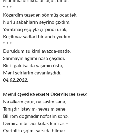
Mənimlə birlikdə dil açdı, dindi.
* * *
Közərdim təzədən sönmüş ocaqtək,
Nurlu sabahların seyrinə çıxdım.
Yaratmaq eşqiylə çırpındı ürək,
Keçilməz sədləri bir anda yıxdım…
* * *
Duruldum su kimi avazda-səsdə,
Sanmayın ağlımı nəsə çaşdıdı.
Bir il gəldisə də yaşımın üstə,
Məni şeirlərim cavanlaşdıdı.
04.02.2022.
MƏNİ QƏRİBSƏSƏN ÜRƏYİNDƏ GƏZ
Nə əlIərm çatır, nə səsim sənə,
Tanışdır istəyim-həvəsim sənə.
Bilirəm doğmadır nəfəsim sənə.
Demirəm bir acı külək kimi əs –
Qəriblik eşqimi sarsıda bilməz!