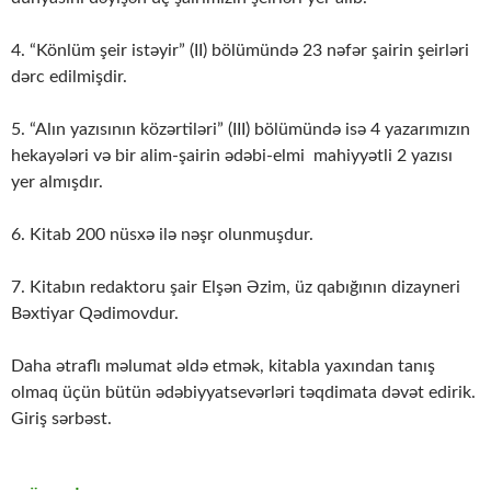
4. “Könlüm şeir istəyir” (II) bölümündə 23 nəfər şairin şeirləri
dərc edilmişdir.
5. “Alın yazısının közərtiləri” (III) bölümündə isə 4 yazarımızın
hekayələri və bir alim-şairin ədəbi-elmi mahiyyətli 2 yazısı
yer almışdır.
6. Kitab 200 nüsxə ilə nəşr olunmuşdur.
7. Kitabın redaktoru şair Elşən Əzim, üz qabığının dizayneri
Bəxtiyar Qədimovdur.
Daha ətraflı məlumat əldə etmək, kitabla yaxından tanış
olmaq üçün bütün ədəbiyyatsevərləri təqdimata dəvət edirik.
Giriş sərbəst.