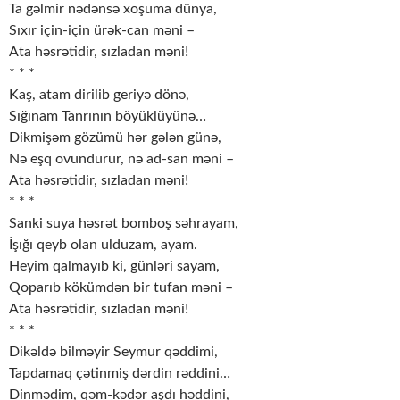
Ta gəlmir nədənsə xoşuma dünya,
Sıxır için-için ürək-can məni –
Ata həsrətidir, sızladan məni!
* * *
Kaş, atam dirilib geriyə dönə,
Sığınam Tanrının böyüklüyünə…
Dikmişəm gözümü hər gələn günə,
Nə eşq ovundurur, nə ad-san məni –
Ata həsrətidir, sızladan məni!
* * *
Sanki suya həsrət bomboş səhrayam,
İşığı qeyb olan ulduzam, ayam.
Heyim qalmayıb ki, günləri sayam,
Qoparıb kökümdən bir tufan məni –
Ata həsrətidir, sızladan məni!
* * *
Dikəldə bilməyir Seymur qəddimi,
Tapdamaq çətinmiş dərdin rəddini…
Dinmədim, qəm-kədər aşdı həddini,