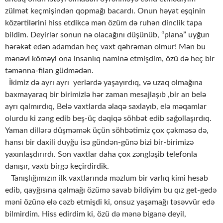
zülmət keçmişindən qopmağı bacardı. Onun həyat eşqinin
közərtilərini hiss etdikcə mən özüm də ruhən dinclik tapa
bildim. Deyirlər sonun nə olacağını düşünüb, “plana” uyğun
hərəkət edən adamdan heç vaxt qəhrəman olmur! Mən bu
mənəvi köməyi ona insanlıq naminə etmişdim, özü də heç bir
təmənna-filan güdmədən.
İkimiz də ayrı ayrı yerlərdə yaşayırdıq, və uzaq olmağına
baxmayaraq bir birimizlə hər zaman mesajlaşıb ,bir an belə
ayrı qalmırdıq, Belə vaxtlarda əlaqə saxlayıb, elə məqamlar
olurdu ki zəng edib beş-üç dəqiqə söhbət edib sağollaşırdıq.
Yaman dillərə düşməmək üçün söhbətimiz çox çəkməsə də,
hansı bir daxili duyğu isə gündən-günə bizi bir-birimizə
yaxınlaşdırırdı. Son vaxtlar daha çox zəngləşib telefonla
danışır, vaxtı birgə keçirdirdik.
Tanışlığımızın ilk vaxtlarında məzlum bir varlıq kimi hesab
edib, qayğısına qalmağı özümə savab bildiyim bu qız get-gedə
məni özünə elə cəzb etmişdi ki, onsuz yaşamağı təsəvvür edə
bilmirdim. Hiss edirdim ki, özü də mənə biganə deyil,