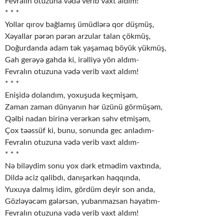
Fevralın otuzuna vədə verib vaxt aldım!
* * *
Yollar qırov bağlamış ümüdlərə qor düşmüş,
Xəyallar pərən pərən arzular talan çökmüş,
Doğurdanda adam tək yaşamaq böyük yükmüş,
Gah gerəyə gahda ki, irəlliyə yön aldım-
Fevralın otuzuna vədə verib vaxt aldım!
* * *
Enişidə dolandım, yoxuşuda keçmişəm,
Zaman zaman dünyanın hər üzünü görmüşəm,
Qəlbi nadan birinə verərkən səhv etmişəm,
Çox təəssüf ki, bunu, sonunda gec anladım-
Fevralın otuzuna vədə verib vaxt aldım-
* * *
Nə biləydim sonu yox dərk etmədim vaxtında,
Dildə aciz qalibdı, danışarkən haqqında,
Yuxuya dalmış idim, gördüm deyir son anda,
Gözləyəcəm gələrsən, yubanmazsan həyatım-
Fevralın otuzuna vədə verib vaxt aldım!