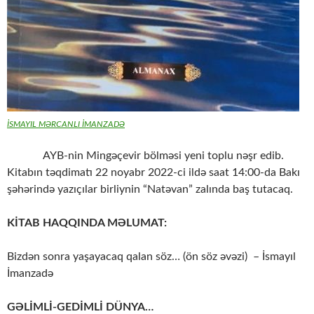
İSMAYIL MƏRCANLI İMANZADƏ
AYB-nin Mingəçevir bölməsi yeni toplu nəşr edib.
Kitabın təqdimatı 22 noyabr 2022-ci ildə saat 14:00-da Bakı
şəhərində yazıçılar birliynin “Natəvan” zalında baş tutacaq.
KİTAB HAQQINDA MƏLUMAT:
Bizdən sonra yaşayacaq qalan söz… (ön söz əvəzi) – İsmayıl
İmanzadə
GƏLİMLİ-GEDİMLİ DÜNYA…