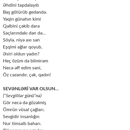
Əhdini tapdalayıb
Baş götürüb gedəndə.
Yəqin günahın kimi
Qəlbini çəkib dara
Saçlarındakı dən də…
Söylə, niyə axı sən
Eşqimi ağlar qoyub,
Əsiri oldun yadın?
Heç özüm də bilmirəm
Necə əff edim səni,
Öz cəzandır, çək, qadın!
SEVƏNLƏRİ VAR OLSUN…
(“Sevgililər günü”nə)
Gör necə də gözəlmiş
Ömrün vüsal çağları.
Sevgidir insanlığın
Nur timsallı baharı.