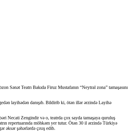
rabzon Sənət Teatrı Bakıda Firuz Mustafanın “Neytral zona” tamaşasını
gedən layihədən danışıb. Bildirib ki, ötən illər ərzində Layihə
hbəri Necati Zengindir və o, teatrda çox sayda tamaşaya quruluş
eatrın repertuarında möhkəm yer tutur. Ötən 30 il ərzində Türkiyə
r əksər şəhərlərdə çıxış edib.