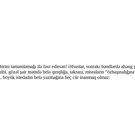
irini tamamlamağı ilə fəxr edirsən! Əfsuslar, sonrakı bəndlərdə ahəng poz
, gözəl şair mətndə belə qırıqlığa, təkrara, misraların “özbaşınalığın
r ki, böyük istedadın belə yazmağına heç cür inanmaq olmaz: