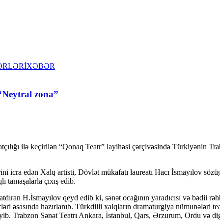
ƏRLƏRİ
XƏBƏR
 “Neytral zona”
atçılığı ilə keçirilən “Qonaq Teatr” layihəsi çərçivəsində Türkiyənin T
rini icra edən Xalq artisti, Dövlət mükafatı laureatı Hacı İsmayılov sözü
lı tamaşalarla çıxış edib.
atdıran H.İsmayılov qeyd edib ki, sənət ocağının yaradıcısı və bədii rə
rləri əsasında hazırlanıb. Türkdilli xalqların dramaturgiya nümunələri t
ib. Trabzon Sənət Teatrı Ankara, İstanbul, Qars, Ərzurum, Ordu və digə