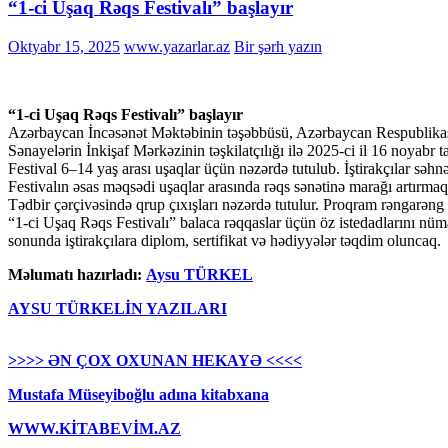
“1-ci Uşaq Rəqs Festivalı” başlayır
Oktyabr 15, 2025
www.yazarlar.az
Bir şərh yazın
“1-ci Uşaq Rəqs Festivalı” başlayır
Azərbaycan İncəsənət Məktəbinin təşəbbüsü, Azərbaycan Respublikası
Sənayelərin İnkişaf Mərkəzinin təşkilatçılığı ilə 2025-ci il 16 noyabr 
Festival 6–14 yaş arası uşaqlar üçün nəzərdə tutulub. İştirakçılar səh
Festivalın əsas məqsədi uşaqlar arasında rəqs sənətinə marağı artırmaq
Tədbir çərçivəsində qrup çıxışları nəzərdə tutulur. Proqram rəngarəng 
“1-ci Uşaq Rəqs Festivalı” balaca rəqqaslar üçün öz istedadlarını n
sonunda iştirakçılara diplom, sertifikat və hədiyyələr təqdim oluncaq.
Məlumatı hazırladı:
Aysu TÜRKEL
AYSU TÜRKELİN YAZILARI
>>>> ƏN ÇOX OXUNAN HEKAYƏ <<<<
Mustafa Müseyiboğlu adına kitabxana
WWW.KİTABEVİM.AZ