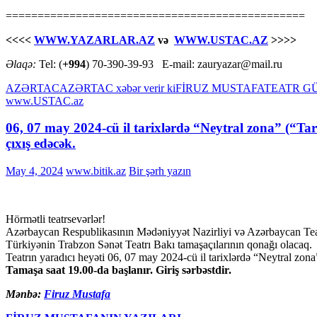
===============================================
<<<<
WWW.YAZARLAR.AZ
və
WWW.USTAC.AZ
>>>>
Əlaqə:
Tel: (
+994
) 70-390-39-93 E-mail: zauryazar@mail.ru
AZƏRTAC
AZƏRTAC xəbər verir ki
FİRUZ MUSTAFA
TEATR G
www.USTAC.az
06, 07 may 2024-cü il tarixlərdə “Neytral zona” (“Tar
çıxış edəcək.
May 4, 2024
www.bitik.az
Bir şərh yazın
Hörmətli teatrsevərlər!
Azərbaycan Respublikasının Mədəniyyət Nazirliyi və Azərbaycan Teatr
Türkiyənin Trabzon Sənət Teatrı Bakı tamaşaçılarının qonağı olacaq.
Teatrın yaradıcı heyəti 06, 07 may 2024-cü il tarixlərdə “Neytral zona”
Tamaşa saat 19.00-da başlanır. Giriş sərbəstdir.
Mənbə:
Firuz Mustafa