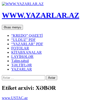
WWW.YAZARLAR.AZ
Axtar
Mühtəviyyata
Əsas menyu
keç
“KREDO” QƏZETİ
“ULDUZ” PDF
“YAZARLAR” PDF
FOTOLAR
KİTABXANALAR
LAYİHƏLƏR
Təlim-təhsil
TƏLTİFLƏR
YAZARLAR
Axtarış:
Etiket arxivi: XƏBƏR
www.USTAC.az