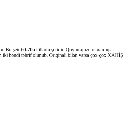
am. Bu şeir 60-70-ci illərin şeridir. Qoyun-quzu otarardıq-
n iki bəndi təhrif olunub. Oriqinalı bilən varsa çox-çox XAHİŞ