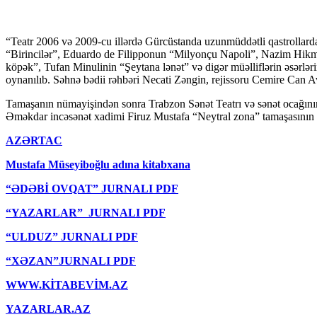
“Teatr 2006 və 2009-cu illərdə Gürcüstanda uzunmüddətli qastrollarda
“Birincilər”, Eduardo de Filipponun “Milyonçu Napoli”, Nazim Hikm
köpək”, Tufan Minulinin “Şeytana lənət” və digər müəlliflərin əsərlər
oynanılıb. Səhnə bədii rəhbəri Necati Zəngin, rejissoru Cemire Can Av
Tamaşanın nümayişindən sonra Trabzon Sənət Teatrı və sənət ocağının
Əməkdar incəsənət xadimi Firuz Mustafa “Neytral zona” tamaşasının orij
AZƏRTAC
Mustafa Müseyiboğlu adına kitabxana
“ƏDƏBİ OVQAT” JURNALI PDF
“YAZARLAR” JURNALI PDF
“ULDUZ” JURNALI PDF
“XƏZAN”JURNALI PDF
WWW.KİTABEVİM.AZ
YAZARLAR.AZ