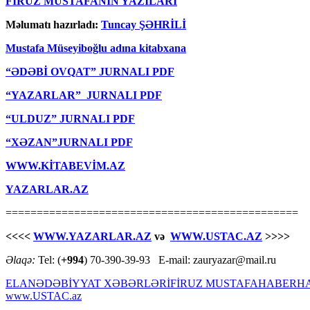
FİRUZ MUSTAFANIN YAZILARI
Məlumatı hazırladı:
Tuncay ŞƏHRİLİ
Mustafa Müseyiboğlu adına kitabxana
“ƏDƏBİ OVQAT” JURNALI PDF
“YAZARLAR” JURNALI PDF
“ULDUZ” JURNALI PDF
“XƏZAN”JURNALI PDF
WWW.KİTABEVİM.AZ
YAZARLAR.AZ
===============================================
<<<<
WWW.YAZARLAR.AZ
və
WWW.USTAC.AZ
>>>>
Əlaqə:
Tel: (
+994
) 70-390-39-93 E-mail: zauryazar@mail.ru
ELAN
ƏDƏBİYYAT XƏBƏRLƏRİ
FİRUZ MUSTAFA
HABER
H
www.USTAC.az