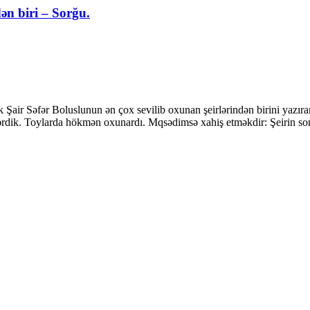
ən biri – Sorğu.
lik Şair Səfər Boluslunun ən çox sevilib oxunan şeirlərindən birini yazır
dərdik. Toylarda hökmən oxunardı. Mqsədimsə xahiş etməkdir: Şeirin so