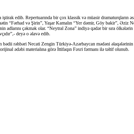
 iştirak edib. Repertuarında bir çox klassik və müasir dramaturqların 
ətin “Fərhad və Şirin”, Yaşar Kamalın “Yer dəmir, Göy bakir”, Əziz 
inin adlarını çəkmək olar. “Neytral Zona” indiyə qədər bir sıra ölkələr
çıdır”,- deyə o əlavə edib.
 bədii rəhbəri Necati Zengin Türkiyə-Azərbaycan mədəni əlaqələrinin 
inal ədəbi materialına görə İttifaqın Fəxri fərmanı ilə təltif olunub.