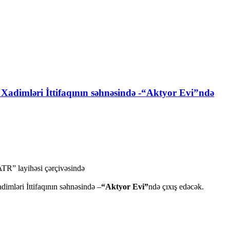
r Xadimləri İttifaqının səhnəsində -“Aktyor Evi”ndə
ATR” layihəsi çərçivəsində
adimləri İttifaqının səhnəsində –
“Aktyor Evi”
ndə çıxış edəcək.