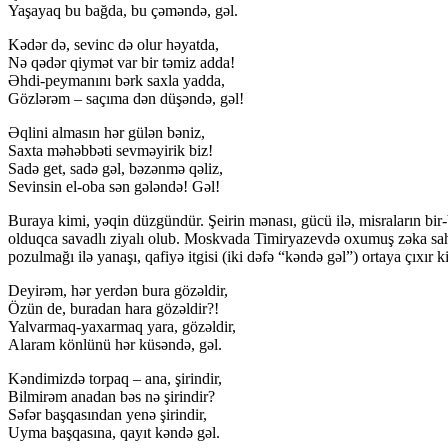
Yaşayaq bu bağda, bu çəməndə, gəl.
Kədər də, sevinc də olur həyatda,
Nə qədər qiymət var bir təmiz adda!
Əhdi-peymanını bərk saxla yadda,
Gözlərəm – saçıma dən düşəndə, gəl!
Əqlini almasın hər gülən bəniz,
Saxta məhəbbəti sevməyirik biz!
Sadə get, sadə gəl, bəzənmə qəliz,
Sevinsin el-oba sən gələndə! Gəl!
Buraya kimi, yəqin düzgündür. Şeirin mənası, gücü ilə, misraların bir-b
olduqca savadlı ziyalı olub. Moskvada Timiryazevdə oxumuş zəka sahibi
pozulmağı ilə yanaşı, qafiyə itgisi (iki dəfə “kəndə gəl”) ortaya çıxı
Deyirəm, hər yerdən bura gözəldir,
Özün de, buradan hara gözəldir?!
Yalvarmaq-yaxarmaq yara, gözəldir,
Alaram könlünü hər küsəndə, gəl.
Kəndimizdə torpaq – ana, şirindir,
Bilmirəm anadan bəs nə şirindir?
Səfər başqasından yenə şirindir,
Uyma başqasına, qayıt kəndə gəl.