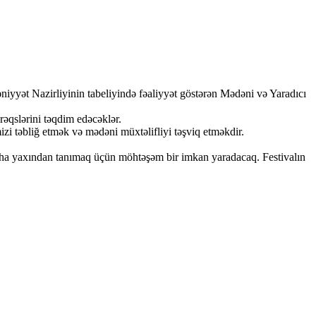
yət Nazirliyinin tabeliyində fəaliyyət göstərən Mədəni və Yaradıcı
rəqslərini təqdim edəcəklər.
izi təbliğ etmək və mədəni müxtəlifliyi təşviq etməkdir.
daha yaxından tanımaq üçün möhtəşəm bir imkan yaradacaq. Festivalın