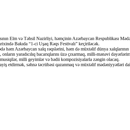
nın Elm və Təhsil Nazirliyi, həmçinin Azərbaycan Respublikası Mədəniy
tarixində Bakıda “1-ci Uşaq Rəqs Festivalı” keçiriləcək.
nədə həm Azərbaycan xalq rəqslərini, həm də müxtəlif dünya xalqlarının 
, onların yaradıcılıq bacarıqlarını üzə çıxarmaq, milli-mənəvi dəyərlərim
musiqilər, milli geyimlər və bədii kompozisiyalarla zəngin olacaq.
ümayiş etdirmək, səhnə təcrübəsi qazanmaq və müxtəlif mədəniyyətləri 