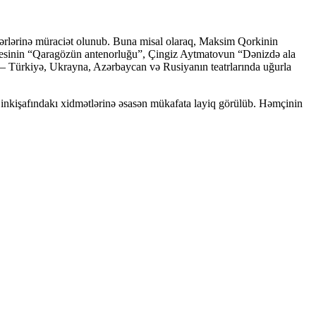
əsərlərinə müraciət olunub. Buna misal olaraq, Maksim Qorkinin
Nesinin “Qaragözün antenorluğu”, Çingiz Aytmatovun “Dənizdə ala
in – Türkiyə, Ukrayna, Azərbaycan və Rusiyanın teatrlarında uğurla
inkişafındakı xidmətlərinə əsasən mükafata layiq görülüb. Həmçinin