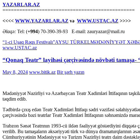
YAZARLAR.AZ
===============================================
<<<<
WWW.YAZARLAR.AZ
və
WWW.USTAC.AZ
>>>>
Əlaqə:
Tel: (
+994
) 70-390-39-93 E-mail: zauryazar@mail.ru
“1-ci Uşaq Rəqs Festivalı”
AYSU TÜRKEL
MƏDƏNİYYƏT XƏB
www.USTAC.az
“Qonaq Teatr” layihəsi çərçivəsində növbəti tamaşa-
May 8, 2024
www.bitik.az
Bir şərh yazın
Mədəniyyət Nazirliyi və Azərbaycan Teatr Xadimləri İttifaqının təşkil
təqdim edib.
Tədbirdə çıxış edən Teatr Xadimləri İttifaqı sədri vəzifəsi səlahiyyətlə
çərçivəsində bəzi teatrlar Teatr Xadimləri İttifaqının səhnəmizdə maraq
Trabzon Sənət Teatrının 1993-cü ildən fəaliyyət göstərdiyini diqqətə ç
verilib. Bu tamaşaların əksəriyyəti türk və dünya dramaturqlarının əsə
Cümhuriyyətinin Mədəniyyət və Turizm Nazirliyi teatrı daim dəstəkləy