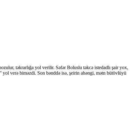
ulur, təkrarlığa yol verilir. Səfər Boluslu təkcə istedadlı şair yox,
a” yol verə biməzdi. Son bənddə isə, şeirin ahəngi, mətn bütövlüyü