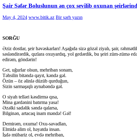
Şair Səfər Boluslunun ən çox sevilib oxunan şeirlərind
May 4, 2024
www.bitik.az
Bir şərh yazın
SORĞU
Əziz dostlar, şeir həvəskarları! Aşağıda sizə gözəl ziyalı, şair, rəhmət
səsləndirərdik, qızlara oxuyardıq, yol gedərdik, bu şeiri züm-zümə e
edirəm, göndərin!
Get, uğurlar olsun, mehriban sonam,
Təhsilin bitəndə qayıt, kəndə gəl.
Özün – öz əlinlə düzüb qurduğun,
Sizin sarmaşıqlı aynabəndə gəl.
O siyah telləri kəsdirmə qısa,
Mina gərdənini batırma yasa!
Əzəlki sadəlik səndə qalarsa,
Bilginən, artacaq inam məndə! Gəl!
Demirəm, oxuma! Oxu-savadlan,
Elmidə alim ol, həyatda insan.
İşdə mübariz ol, evdə mehriban,