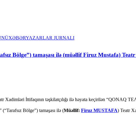
ÜNÜ
XƏBƏR
YAZARLAR JURNALI
afsız Bölge”) tamaşası ilə (müəllif Firuz Mustafa) Teat
 Xadimləri İttifaqının təşkilatçılığı ilə həyata keçirilən “QONAQ TE
 (“Tarafsız Bölge”) tamaşası ilə (
Müəllif:
Firuz MUSTAFA
) Teatr X