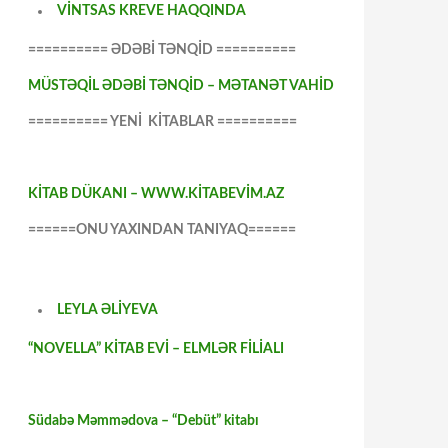
VİNTSAS KREVE HAQQINDA
========== ƏDƏBİ TƏNQİD ==========
MÜSTƏQİL ƏDƏBİ TƏNQİD – MƏTANƏT VAHİD
========== YENİ KİTABLAR ==========
KİTAB DÜKANI – WWW.KİTABEVİM.AZ
======ONU YAXINDAN TANIYAQ======
LEYLA ƏLİYEVA
“NOVELLA” KİTAB EVİ – ELMLƏR FİLİALI
Südabə Məmmədova – “Debüt” kitabı