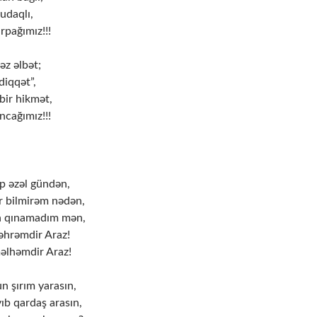
budaqlı,
rpağımız!!!
z əlbət;
diqqət”,
bir hikmət,
ncağımız!!!
ap əzəl gündən,
r bilmirəm nədən,
n qınamadım mən,
məhrəmdir Araz!
məlhəmdir Araz!
n şırım yarasın,
ıb qardaş arasın,