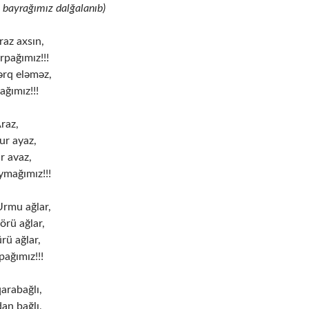
a bayrağımız dalğalanıb)
az axsın,
rpağımız!!!
ərq eləməz,
ağımız!!!
Araz,
ur ayaz,
r avaz,
mağımız!!!
rmu ağlar,
örü ağlar,
rü ağlar,
ağımız!!!
arabağlı,
an bağlı,