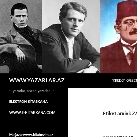
MÜHTƏVIYYATA
Axtar
WWW.YAZARLAR.AZ
“KREDO” QƏZET
"…yazarlar, ancaq yazarlar…"
ELEKTRON KİTABXANA
WWW.E-KİTABXANA.COM
Etiket arxivi
Mağaza-www.kitabevim.az