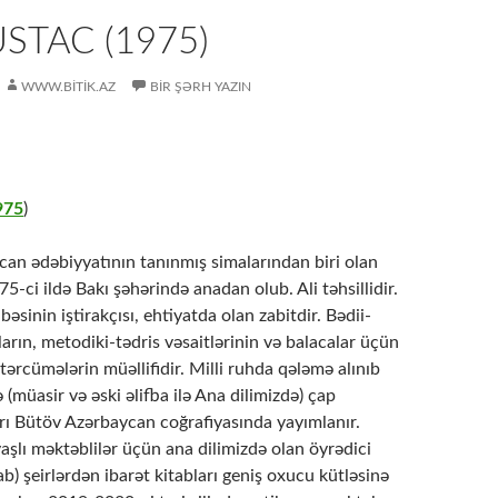
STAC (1975)
WWW.BITIK.AZ
BIR ŞƏRH YAZIN
975
)
an ədəbiyyatının tanınmış simalarından biri olan
5-ci ildə Bakı şəhərində anadan olub. Ali təhsillidir.
sinin iştirakçısı, ehtiyatda olan zabitdir. Bədii-
bların, metodiki-tədris vəsaitlərinin və balacalar üçün
) tərcümələrin müəllifidir. Milli ruhda qələmə alınıb
lə (müasir və əski əlifba ilə Ana dilimizdə) çap
rı Bütöv Azərbaycan coğrafiyasında yayımlanır.
 yaşlı məktəblilər üçün ana dilimizdə olan öyrədici
ab) şeirlərdən ibarət kitabları geniş oxucu kütləsinə