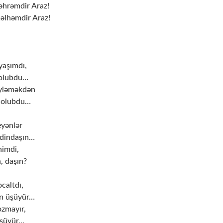
məhrəmdir Araz!
məlhəmdir Araz!
yaşımdı,
 olubdu…
yləməkdən
z olubdu…
eyənlər
dindaşın…
nimdi,
, daşın?
caltdı,
n üşüyür…
zmayır,
öşüyür…