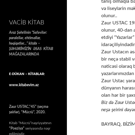
tanış olmaqla b
və liseylərin mə
olunur..
VACIB KITAB
Zaur USTAC 1988
olunur, 40-dan a
Araz Şəhrilinin “Səfəvilər:
etdiyi “Yazarlar”
paralellər, ehtimallar,
həqiqətlər…” kitabı –
idarəçiliyindədir
ŞƏHƏRİMİZİN ƏSAS KİTAB
Zaur Ustacın əsə
MAĞAZALARINDA
bir neçə stabil 
nəticəsi olaraq
yazarlarımızdan b
E-DÜKAN – KİTABLAR:
Zaur Ustac yara
www.kitabevim.az
dünyanın harası
olan hər bir şəx
Biz də Zaur Ustac
Zaur USTAC,“45” (seçmə
neşə şeirini dəyə
şeirlər), “Mücrü”, 2020.
Kitab “Mücrü”nəşriyyatının
BAYRAQ, BİZİM
“Poeziya”
seriyasında nəşr
edilmişdir.