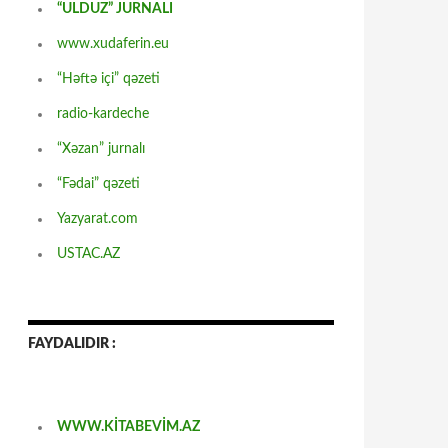
“ULDUZ” JURNALI
www.xudaferin.eu
“Həftə içi” qəzeti
radio-kardeche
“Xəzan” jurnalı
“Fədai” qəzeti
Yazyarat.com
USTAC.AZ
FAYDALIDIR :
WWW.KİTABEVİM.AZ