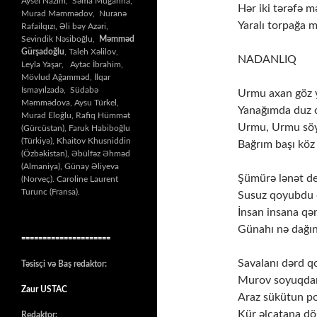
Aysel Nazim, Səma Muğanna,
Hər iki tərəfə 
Murad Məmmədov, Nuranə
Yaralı torpağa 
Rafailqızı, Əli bəy Azəri,
Sevindik Nəsiboğlu,
Məmməd
Gürşadoğlu
, Taleh Xəlilov,
NADANLIQ
Leyla Yaşar, Aytac İbrahim,
Mövlud Ağamməd, İlqar
İsmayılzadə, Südabə
Urmu axan göz 
Məmmədova, Aysu Türkel,
Yanağımda duz
Murad Eloğlu, Rafiq Hümmət
Urmu, Urmu sö
(Gürcüstan), Faruk Habiboğlu
(Türkiyə), Khaitov Khusniddin
Bağrım başı kö
(Özbəkistan), Əbülfəz Əhməd
(Almaniya), Günay Əliyeva
Şümürə lənət d
(Norveç). Caroline Laurent
Turunc (Fransa).
Susuz qoyubdu 
İnsan insana qə
Günahı nə dağın
=====================
Savalanı dərd qo
Təsisçi və Baş redaktor:
Murov soyuqda
Zaur USTAC
Araz sükütun po
Kür əlçatana d
Redaktor: