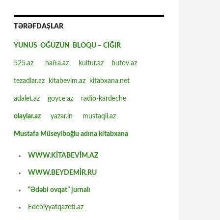
TƏRƏFDAŞLAR
YUNUS OĞUZUN BLOQU – CIĞIR
525.az
hafta.az
kultur.az
butov.az
tezadlar.az
kitabevim.az
kitabxana.net
adalet.az
goyce.az
radio-kardeche
olaylar.az
yazar.in
mustaqil.az
Mustafa Müseyiboğlu adına kitabxana
WWW.KİTABEVİM.AZ
WWW.BEYDEMİR.RU
“Ədəbi ovqat” jurnalı
Edebiyyatqazeti.az