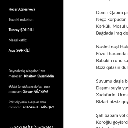
Həcər Atakişiyeva
Dəmir Qapım pas
Neçə körpüdən 
Texniki redaktor:
Kərkük, Mosul 
Tuncay ŞƏHRİLİ
Bağdada iraq d
Məsul katib:
Nəsimi nəşi Həl
Araz ŞƏHRİLİ
Füzuli hərəmdə 
Babəkin ruhu sə
Bəzz qalasın du
Beynəlxalq əlaqələr üzrə
menecer:
Khaitov Khusniddin
Suyumu daşla bo
Ədəbi tənqid məsələləri üzrə
Daşımı suyla yu
menecer:
Günnur AĞAYEVA
Xudafərin, Urmu
Bizləri bizsiz q
İctimaiyyətlə əlaqələr üzrə
menecer:
NƏZAKƏT EMİNQIZI
Şah babam yol o
Koroğlu göylərd
>>:
SAYTIN İLKİN FORMATI