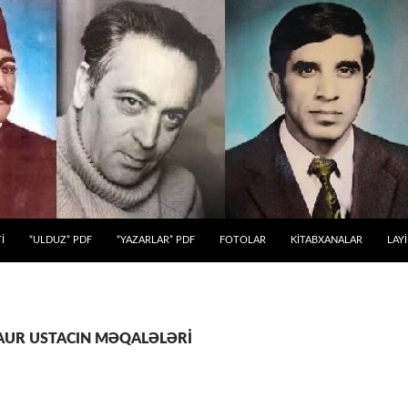
 KEÇ
İ
“ULDUZ” PDF
“YAZARLAR” PDF
FOTOLAR
KİTABXANALAR
LAY
: ZAUR USTACIN MƏQALƏLƏRİ