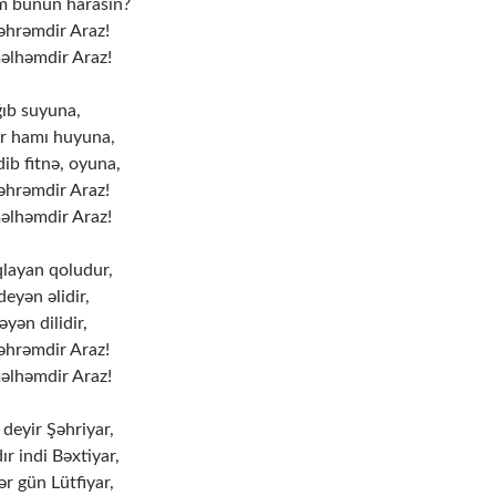
m bunun harasın?
məhrəmdir Araz!
məlhəmdir Araz!
ığıb suyuna,
ir hamı huyuna,
ib fitnə, oyuna,
məhrəmdir Araz!
məlhəmdir Araz!
layan qoludur,
deyən əlidir,
yən dilidir,
məhrəmdir Araz!
məlhəmdir Araz!
deyir Şəhriyar,
r indi Bəxtiyar,
ər gün Lütfiyar,