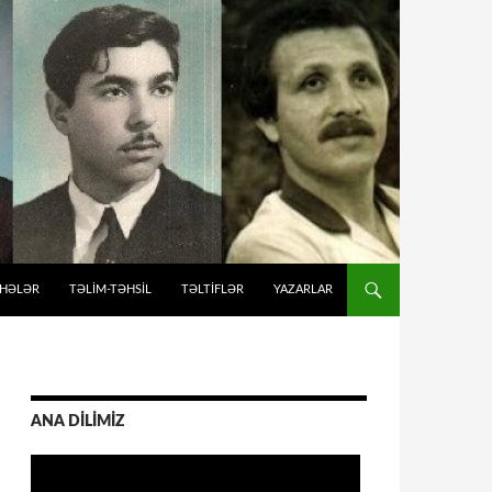
İHƏLƏR
TƏLIM-TƏHSIL
TƏLTİFLƏR
YAZARLAR
ANA DİLİMİZ