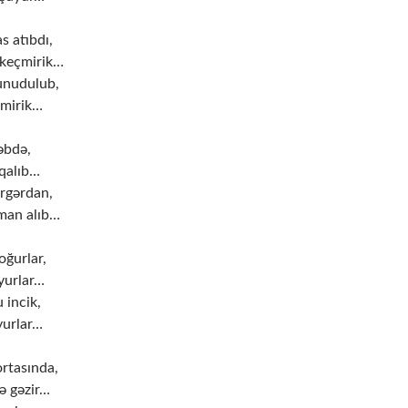
 atıbdı,
keçmirik…
unudulub,
emirik…
əbdə,
qalıb…
rgərdan,
man alıb…
ğurlar,
yurlar…
 incik,
oyurlar…
rtasında,
ə gəzir…