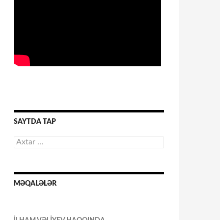
SAYTDA TAP
Axtarış:
MƏQALƏLƏR