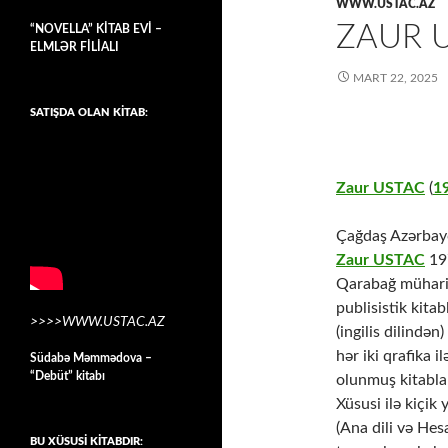
WWW.USTAC.AZ
ZAUR U
“NOVELLA” KİTAB EVİ –
ELMLƏR FİLİALI
MART 22, 2025
SATIŞDA OLAN KİTAB:
Zaur USTAC
(
1
Çağdaş Azərbayc
Zaur USTAC
197
Qarabağ müharibə
publisistik kita
>>>>WWW.USTAC.AZ
(ingilis dilindən
hər iki qrafika i
Südabə Məmmədova –
“Debüt” kitabı
olunmuş kitabla
Xüsusi ilə kiçik
(Ana dili və Hes
BU XÜSUSİ KİTABDIR: