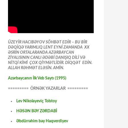
ÜZEYİR HACIBƏYOV SÖHBƏT EDİR – BU BİR
DƏQİQƏ YARIMLIQ LENT EYNİ ZAMANDA XX
ƏSRİN ORTALARANDA AZƏRBAYCAN
ZİYALISININ CANLI ƏDƏBİ DANIŞIQ DİLİ VƏ
NİTQİ KİMİ ÇOX QİYMƏTLİDİR. DİQQƏT EDİN.
ALLAH RƏHMƏT ELƏSİN. AMİN.
Azərbaycanın İlk Veb Saytı (1995)
========= ÖRNƏK YAZARLAR =========
Lev Nikolayeviç Tolstoy
HƏSƏN BƏY ZƏRDABİ
Əbdürrəhim bəy Haqverdiyev