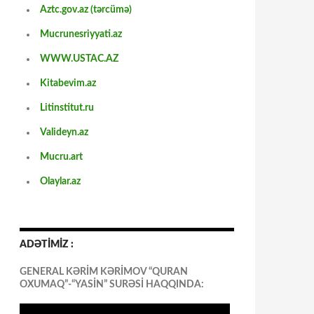
Aztc.gov.az (tərcümə)
Mucrunesriyyati.az
WWW.USTAC.AZ
Kitabevim.az
Litinstitut.ru
Valideyn.az
Mucru.art
Olaylar.az
ADƏTİMİZ :
GENERAL KƏRİM KƏRİMOV “QURAN
OXUMAQ”-“YASİN” SURƏSİ HAQQINDA: