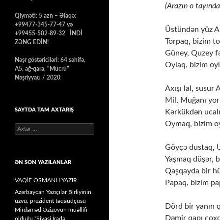
(Arazın o tayınd
Qiyməti: 5 azn – Əlaqə:
+99477-345-77-47 və
Üstündən yüz Ar
+99455-502-89-32 İNDİ
Torpaq, bizim to
ZƏNG EDİN!
Güney, Quzey f
Nəşr göstəriciləri: 64 səhifə,
Oylaq, bizim oyl
A5, ağ-qara, “Mücrü”
Nəşriyyatı / 2020
Axışı lal, susur 
Mil, Muğanı yor
SAYTDA TAM AXTARIŞ
Kərkükdən ucalı
Oymaq, bizim oy
Axtarış:
Göyçə dustaq, U
Yaşmaq düşər, b
ƏN SON YAZILANLAR
Qaşqayda bir hü
VAQİF OSMANLI YAZIR
Papaq, bizim pap
Azərbaycan Yazıçılar Birliyinin
üzvü, prezident təqaüdçüsü
Dörd bir yanın q
Mirdaməd Əzizovun müəllifi
Dəmir qapı çoxd
olduğu “Siyasi İradə