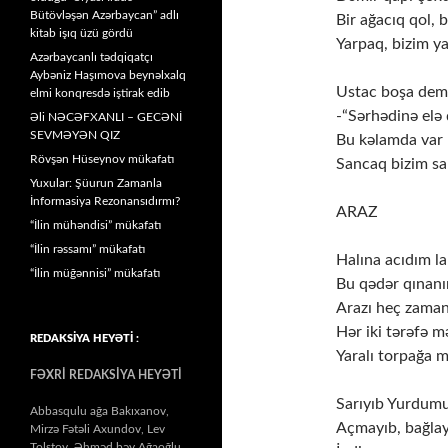
Bütövləşən Azərbaycan” adlı
Bir ağacıq qol, 
kitab işıq üzü gördü
Yarpaq, bizim ya
Azərbaycanlı tədqiqatçı
Aybəniz Haşımova beynəlxalq
Ustac boşa demə
elmi konqresdə iştirak edib
-“Sərhədinə elə 
Əli NƏCƏFXANLI – GECƏNİ
SEVMƏYƏN QIZ
Bu kəlamda var 
Rövşən Hüseynov mükafatı
Sancaq bizim sa
Yuxular: Şüurun Zamanla
İnformasiya Rezonansıdırmı?
ARAZ
“İlin mühəndisi” mükafatı
“İlin rəssamı” mükafatı
Halına acıdım l
“İlin müğənnisi” mükafatı
Bu qədər qınanı
Arazı heç zama
Hər iki tərəfə 
REDAKSİYA HEYƏTİ :
Yaralı torpağa 
FƏXRİ REDAKSİYA HEYƏTİ
Sarıyıb Yurdumu
Abbasqulu ağa Bakıxanov,
Açmayıb, bağlay
Mirzə Fətəli Axundov, Lev
Tolstoy, Əhməd bəy Ağaoğlu,