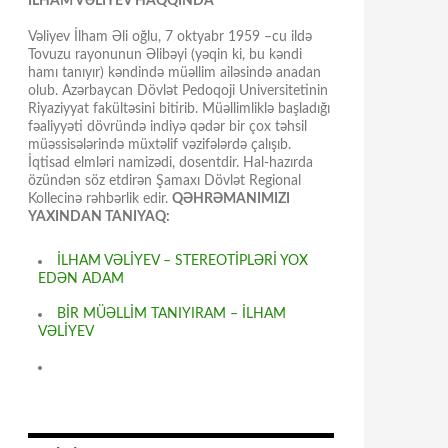
İLHAM VƏLİYEV HAQQINDA
Vəliyev İlham Əli oğlu, 7 oktyabr 1959 –cu ildə
Tovuzu rayonunun Əlibəyi (yəqin ki, bu kəndi
hamı tanıyır) kəndində müəllim ailəsində anadan
olub. Azərbaycan Dövlət Pedoqoji Universitetinin
Riyaziyyat fakültəsini bitirib. Müəllimliklə başladığı
fəaliyyəti dövründə indiyə qədər bir çox təhsil
müəssisələrində müxtəlif vəzifələrdə çalışıb.
İqtisad elmləri namizədi, dosentdir. Hal-hazırda
özündən söz etdirən Şamaxı Dövlət Regional
Kollecinə rəhbərlik edir.
QƏHRƏMANIMIZI
YAXINDAN TANIYAQ:
İLHAM VƏLİYEV – STEREOTİPLƏRİ YOX
EDƏN ADAM
BİR MÜƏLLİM TANIYIRAM – İLHAM
VƏLİYEV