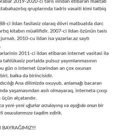
ərabər 2019-2020-ci təris ilindən etibarən məktəb
ktəbəhazırlıq qruplarında tədris vəsaiti kimi tətbiq
-ci ildən fasiləsiz olaraq dövri mətbuatda dərc
rtıq kitabın müəllifidir. 2007-ci ildən özünün təsis
 jurnalı, 2010-cu ildən isə yazarlar.az saytı
.
rlərinin 2011-ci ildən etibarən internet vasitəsi ilə
və təhlükəsiz portalda pulsuz yayımlanmasının
 bu gün o internet üzərindən ən çox oxunan
iri, bəlkə də birincisidir.
dıcılığı Ana dilimizdə oxuyub, anlamağı bacaran
nda yaşamasından asılı olmayaraq, internetə çıxışı
s üçün əlçatandır.
a yeni-yeni uğurlar arzulayırıq və aşağıda onun bir
rli oxucularımıza təqdim edirik.
 BAYRAĞIMIZ!!!