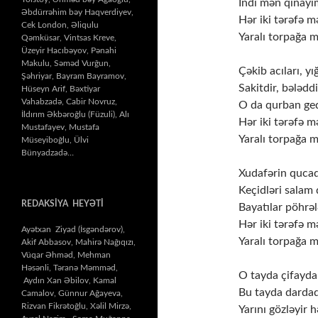
İndi mən qınayı
Əbdürrəhim bəy Haqverdiyev,
Hər iki tərəfə 
Cek London, Əliqulu
Yaralı torpağa 
Qəmküsar, Vintsas Kreve,
Üzeyir Hacıbəyov, Pənahi
Makulu, Səməd Vurğun,
Çəkib acıları, y
Şəhriyar, Bayram Bayramov,
Sakitdir, bələdd
Hüseyn Arif, Bəxtiyar
Vahabzadə, Cabir Novruz,
O da qurban ged
İldırım Əkbəroğlu (Füzuli), Alı
Hər iki tərəfə 
Mustafayev, Mustafa
Yaralı torpağa 
Müseyiboğlu, Ülvi
Bünyadzadə…
Xudafərin qucaq
Keçidləri salam 
REDAKSİYA HEYƏTİ
Bayatılar pöhrələ
Hər iki tərəfə 
Ayətxan Ziyad (İsgəndərov),
Yaralı torpağa 
Akif Abbasov, Mahirə Nağıqızı,
Vüqar Əhməd, Mehman
Həsənli, Təranə Məmməd,
O tayda çifayda 
Aydın Xan Əbilov, Kamal
Bu tayda dardadı
Camalov, Günnur Ağayeva,
Rizvan Fikrətoğlu, Xəlil Mirzə,
Yarını gözləyir h