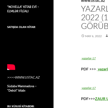
WWW.USTAC.AZ
YAZARL
“NOVELLA” KİTAB EVİ –
ELMLƏR FİLİALI
2022 (1
GÖRÜ
SATIŞDA OLAN KİTAB:
MAY 6, 2022
yazarlar-17
PDF >>>
yazarl
>>>>WWW.USTAC.AZ
Südabə Məmmədova –
yazarlar-17
“Debüt” kitabı
PDF>>>
ZAUR 
BU XÜSUSİ KİTABDIR: