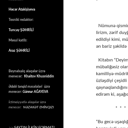
Həcər Atakişiyeva
( “AĞ
Texniki redaktor:
Nümunə qismində
Tuncay ŞƏHRİLİ
lirizm, zərif duy
edildiyi kimi, m
Məsul katib:
ən bariz şəkildə
Araz ŞƏHRİLİ
Kitabın “Deyiml
mübaliğəsiz ola
Beynəlxalq əlaqələr üzrə
kamilliyə-müdrik
menecer:
Khaitov Khusniddin
üzləşdiyi çeşidl
Ədəbi tənqid məsələləri üzrə
qaynaqlandığını
menecer:
Günnur AĞAYEVA
edirəm ki, aşağı
İctimaiyyətlə əlaqələr üzrə
menecer:
NƏZAKƏT EMİNQIZI
* * *
“Bu gecə uşaql
>>:
SAYTIN İLKİN FORMATI