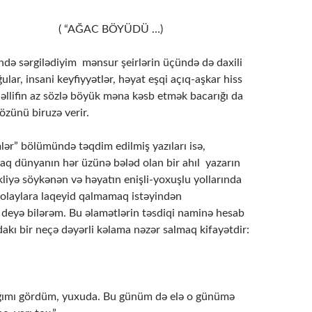
AC BÖYÜDÜ …)
 sərgilədiyim mənsur şeirlərin üçündə də daxili
ğular, insani keyfiyyətlər, həyat eşqi açıq-aşkar hiss
üəllifin az sözlə böyük məna kəsb etmək bacarığı da
 özünü biruzə verir.
ər” bölümündə təqdim edilmiş yazıları isə,
raq dünyanın hər üzünə bələd olan bir ahıl yazarın
liyə söykənən və həyatın enişli-yoxuşlu yollarında
i olaylara laqeyid qalmamaq istəyindən
 deyə bilərəm. Bu əlamətlərin təsdiqi naminə hesab
dakı bir neçə dəyərli kəlama nəzər salmaq kifayətdir:
ığımı gördüm, yuxuda. Bu günüm də elə o günümə