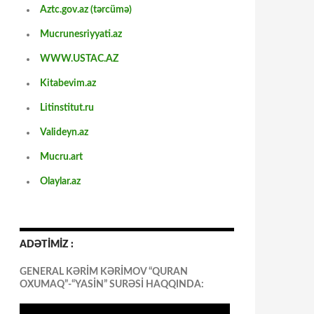
Aztc.gov.az (tərcümə)
Mucrunesriyyati.az
WWW.USTAC.AZ
Kitabevim.az
Litinstitut.ru
Valideyn.az
Mucru.art
Olaylar.az
ADƏTİMİZ :
GENERAL KƏRİM KƏRİMOV “QURAN
OXUMAQ”-“YASİN” SURƏSİ HAQQINDA: