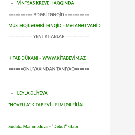
VİNTSAS KREVE HAQQINDA
========== ƏDƏBİ TƏNQİD ==========
MÜSTƏQİL ƏDƏBİ TƏNQİD – MƏTANƏT VAHİD
========== YENİ KİTABLAR ==========
KİTAB DÜKANI – WWW.KİTABEVİM.AZ
======ONU YAXINDAN TANIYAQ======
LEYLA ƏLİYEVA
“NOVELLA” KİTAB EVİ – ELMLƏR FİLİALI
Südabə Məmmədova – “Debüt” kitabı