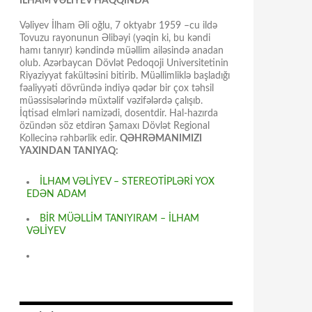
İLHAM VƏLİYEV HAQQINDA
Vəliyev İlham Əli oğlu, 7 oktyabr 1959 –cu ildə
Tovuzu rayonunun Əlibəyi (yəqin ki, bu kəndi
hamı tanıyır) kəndində müəllim ailəsində anadan
olub. Azərbaycan Dövlət Pedoqoji Universitetinin
Riyaziyyat fakültəsini bitirib. Müəllimliklə başladığı
fəaliyyəti dövründə indiyə qədər bir çox təhsil
müəssisələrində müxtəlif vəzifələrdə çalışıb.
İqtisad elmləri namizədi, dosentdir. Hal-hazırda
özündən söz etdirən Şamaxı Dövlət Regional
Kollecinə rəhbərlik edir.
QƏHRƏMANIMIZI
YAXINDAN TANIYAQ:
İLHAM VƏLİYEV – STEREOTİPLƏRİ YOX
EDƏN ADAM
BİR MÜƏLLİM TANIYIRAM – İLHAM
VƏLİYEV