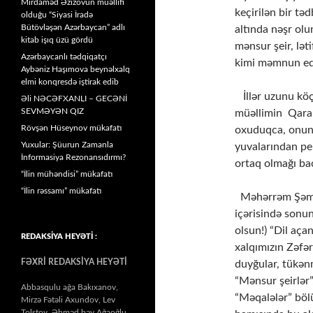
Mirdaməd Əzizovun müəllifi
keçirilən bir tə
olduğu “Siyasi İradə
Bütövləşən Azərbaycan” adlı
altında nəşr ol
kitab işıq üzü gördü
mənsur şeir, lət
Azərbaycanlı tədqiqatçı
kimi məmnun ed
Aybəniz Haşımova beynəlxalq
elmi konqresdə iştirak edib
İllər uzunu köç
Əli NƏCƏFXANLI – GECƏNİ
SEVMƏYƏN QIZ
müəllimin Qaraba
Rövşən Hüseynov mükafatı
oxuduqca, onun
Yuxular: Şüurun Zamanla
yuvalarından per
İnformasiya Rezonansıdırmı?
ortaq olmağı bac
“İlin mühəndisi” mükafatı
“İlin rəssamı” mükafatı
Məhərrəm Şəmkir
içərisində sonun
olsun!) “Dil aça
REDAKSİYA HEYƏTİ :
xalqımızın Zəfə
FƏXRİ REDAKSİYA HEYƏTİ
duyğular, tükənm
“Mənsur şeirlər”
Abbasqulu ağa Bakıxanov,
“Məqalələr” bölü
Mirzə Fətəli Axundov, Lev
Tolstoy, Əhməd bəy Ağaoğlu,