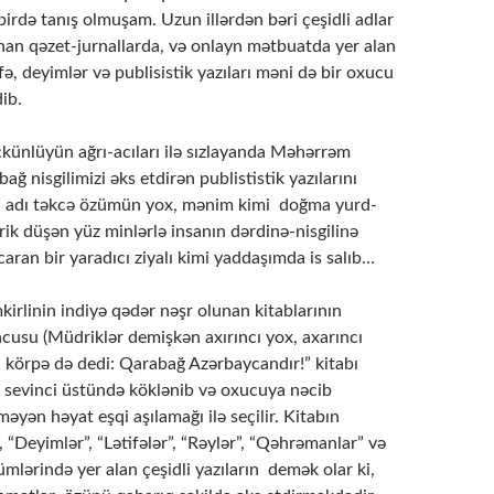
dbirdə tanış olmuşam. Uzun illərdən bəri çeşidli adlar
unan qəzet-jurnallarda, və onlayn mətbuatda yer alan
ifə, deyimlər və publisistik yazıları məni də bir oxucu
ib.
künlüyün ağrı-acıları ilə sızlayanda Məhərrəm
ğ nisgilimizi əks etdirən publististik yazılarını
 adı təkcə özümün yox, mənim kimi doğma yurd-
ik düşən yüz minlərlə insanın dərdinə-nisgilinə
aran bir yaradıcı ziyalı kimi yaddaşımda is salıb…
linin indiyə qədər nəşr olunan kitablarının
cusu (Müdriklər demişkən axırıncı yox, axarıncı
n körpə də dedi: Qarabağ Azərbaycandır!” kitabı
r sevinci üstündə köklənib və oxucuya nəcib
əyən həyat eşqi aşılamağı ilə seçilir. Kitabın
, “Deyimlər”, “Lətifələr”, “Rəylər”, “Qəhrəmanlar” və
mlərində yer alan çeşidli yazıların demək olar ki,