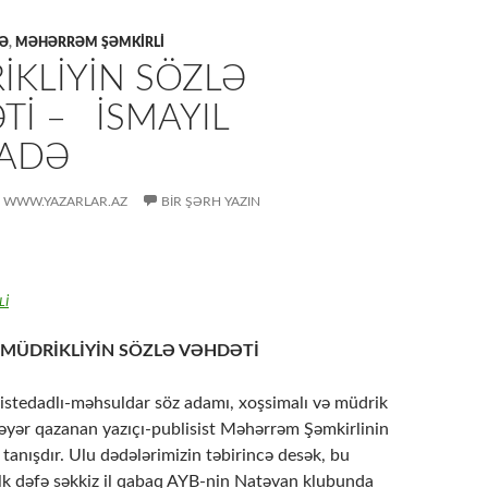
DƏ
,
MƏHƏRRƏM ŞƏMKIRLI
KLİYİN SÖZLƏ
Tİ – İSMAYIL
ADƏ
WWW.YAZARLAR.AZ
BIR ŞƏRH YAZIN
Lİ
MÜDRİKLİYİN SÖZLƏ VƏHDƏTİ
tedadlı-məhsuldar söz adamı, xoşsimalı və müdrik
əyər qazanan yazıçı-publisist Məhərrəm Şəmkirlinin
 tanışdır. Ulu dədələrimizin təbirincə desək, bu
 ilk dəfə səkkiz il qabaq AYB-nin Natəvan klubunda