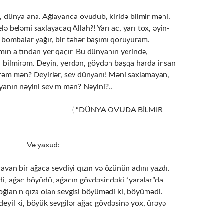
ünya ana. Ağlayanda ovudub, kiridə bilmir məni.
ə beləmi saxlayacaq Allah?! Yarı ac, yarı tox, əyin-
 bombalar yağır, bir təhər başımı qoruyuram.
mın altından yer qaçır. Bu dünyanın yerində,
bilmirəm. Deyin, yerdən, göydən başqa harda insan
ərəm mən? Deyirlər, sev dünyanı! Məni saxlamayan,
nın nəyini sevim mən? Nəyini?..
NYA OVUDA BİLMIR
axud:
an bir ağaca sevdiyi qızın və özünün adını yazdı.
di, ağac böyüdü, ağacın gövdəsindəki “yaralar”da
lanın qıza olan sevgisi böyümədi ki, böyümədi.
eyil ki, böyük sevgilər ağac gövdəsinə yox, ürəyə