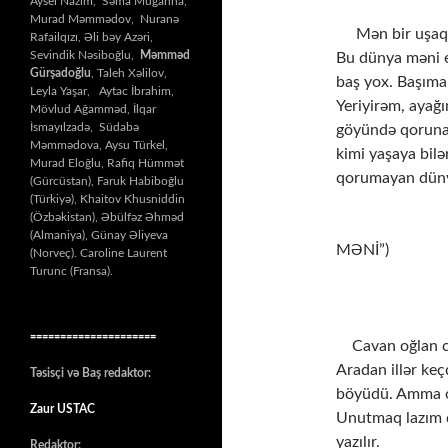
Aysel Nazim, Səma Muğanna,
Murad Məmmədov, Nuranə
Mən bir uşaq, d
Rafailqızı, Əli bəy Azəri,
Sevindik Nəsiboğlu,
Məmməd
Bu dünya məni el
Gürşadoğlu
, Taleh Xəlilov,
baş yox. Başıma
Leyla Yaşar, Aytac İbrahim,
Yeriyirəm, ayağı
Mövlud Ağamməd, İlqar
İsmayılzadə, Südabə
göyündə qoruna 
Məmmədova, Aysu Türkel,
kimi yaşaya bil
Murad Eloğlu, Rafiq Hümmət
qorumayan dünya
(Gürcüstan), Faruk Habiboğlu
(Türkiyə), Khaitov Khusniddin
(Özbəkistan), Əbülfəz Əhməd
( “DÜ
(Almaniya), Günay Əliyeva
MƏNİ”)
(Norveç). Caroline Laurent
Turunc (Fransa).
Və y
=====================
Cavan oğlan cav
Aradan illər keç
Təsisçi və Baş redaktor:
böyüdü. Amma oğ
Zaur USTAC
Unutmaq lazım d
yazılır.
Redaktor: