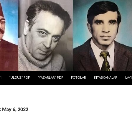
 KEÇ
İ
“ULDUZ” PDF
“YAZARLAR” PDF
FOTOLAR
KİTABXANALAR
LAY
: May 6, 2022