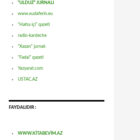
“ULDUZ” JURNALI
www.xudaferin.eu
“Həftə içi” qəzeti
radio-kardeche
“Xəzan” jurnalı
“Fədai” qəzeti
Yazyarat.com
USTAC.AZ
FAYDALIDIR :
WWW.KİTABEVİM.AZ