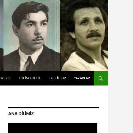
İHƏLƏR
TƏLIM-TƏHSIL
TƏLTİFLƏR
YAZARLAR
ANA DİLİMİZ