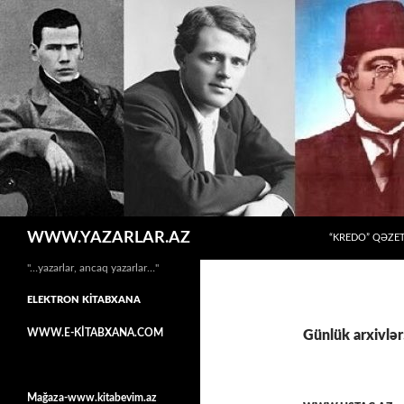
MÜHTƏVIYYATA
Axtar
WWW.YAZARLAR.AZ
“KREDO” QƏZET
"…yazarlar, ancaq yazarlar…"
ELEKTRON KİTABXANA
WWW.E-KİTABXANA.COM
Günlük arxivlər
Mağaza-www.kitabevim.az