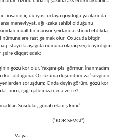
amətlər özünü qabarıq şəkildə əks etdirməkdədir…
ıcı insanın iç dünyası ortaya qoyduğu yazılarında
hansı mənəviyyat, ağıl-zəka sahibi olduğunu
axımdan müəllifin mənsur şeirlərinə istinad etdikdə,
i nümunələrə rast gəlmək olur. Oxucuda bitgin
aq istəyi ilə aşağıda nümunə olaraq seçib ayırdığım
 şeirə diqqət edək:
in gözü kor olur. Yaxşını-pisi görmür. İnanmadım
ün kor olduğuna. Öz-özümə düşündüm və “sevginin
eyənlərdən soruşdum: Onda deyin görüm, gözü kor
dər nuru, işığı qəlbimizə necə verir?!
ədilər. Susdular, günah eləmiş kimi.”
OR SEVGİ”)
ya: