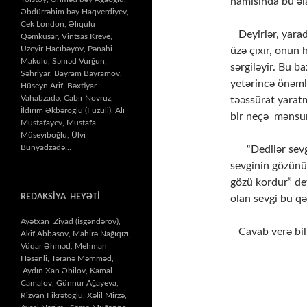
hamısında bu əl
Əbdürrəhim bəy Haqverdiyev,
Cek London, Əliqulu
Deyirlər, yarad
Qəmküsar, Vintsas Kreve,
Üzeyir Hacıbəyov, Pənahi
üzə çıxır, onun 
Makulu, Səməd Vurğun,
sərgiləyir. Bu b
Şəhriyar, Bayram Bayramov,
yetərincə önəml
Hüseyn Arif, Bəxtiyar
Vahabzadə, Cabir Novruz,
təəssürat yaratm
İldırım Əkbəroğlu (Füzuli), Alı
bir neçə mənsur
Mustafayev, Mustafa
Müseyiboğlu, Ülvi
Bünyadzadə…
“Dedilər sevgin
sevginin gözün
gözü kordur” d
REDAKSİYA HEYƏTİ
olan sevgi bu qə
Ayətxan Ziyad (İsgəndərov),
Cavab verə bilm
Akif Abbasov, Mahirə Nağıqızı,
Vüqar Əhməd, Mehman
Həsənli, Təranə Məmməd,
(“K
Aydın Xan Əbilov, Kamal
Camalov, Günnur Ağayeva,
Rizvan Fikrətoğlu, Xəlil Mirzə,
Və 