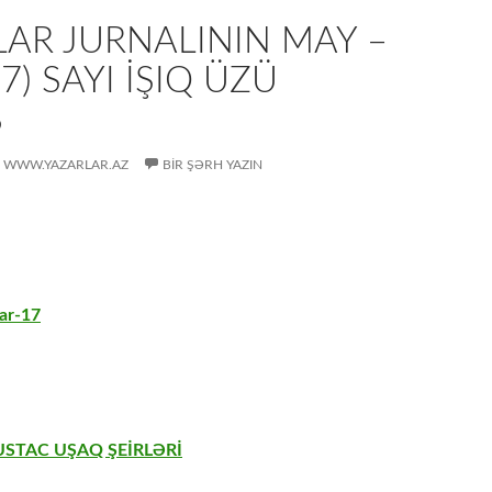
AR JURNALININ MAY –
7) SAYI İŞIQ ÜZÜ
B
WWW.YAZARLAR.AZ
BIR ŞƏRH YAZIN
ar-17
USTAC UŞAQ ŞEİRLƏRİ