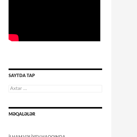
SAYTDA TAP
Axtarış:
MƏQALƏLƏR