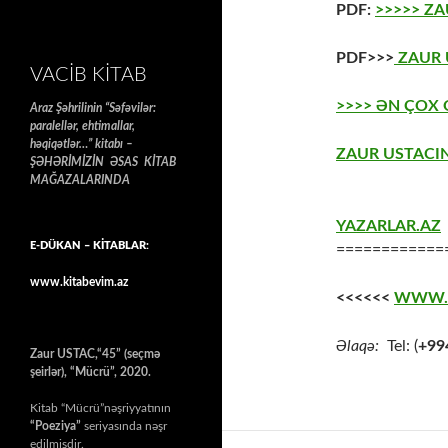
PDF:
>>>>> Z
PDF>>>
ZAUR U
VACIB KITAB
>>>> ƏN ÇOX
Araz Şəhrilinin “Səfəvilər:
paralellər, ehtimallar,
həqiqətlər…” kitabı –
ZAUR USTACIN
ŞƏHƏRİMİZİN ƏSAS KİTAB
MAĞAZALARINDA
YAZARLAR.AZ
E-DÜKAN – KİTABLAR:
============
www.kitabevim.az
<<<<<<
WWW.
Əlaqə:
Tel: (
+99
Zaur USTAC,“45” (seçmə
şeirlər), “Mücrü”, 2020.
Kitab “Mücrü”nəşriyyatının
“Poeziya”
seriyasında nəşr
edilmişdir.