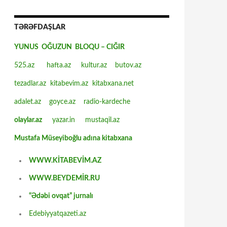
TƏRƏFDAŞLAR
YUNUS OĞUZUN BLOQU – CIĞIR
525.az
hafta.az
kultur.az
butov.az
tezadlar.az
kitabevim.az
kitabxana.net
adalet.az
goyce.az
radio-kardeche
olaylar.az
yazar.in
mustaqil.az
Mustafa Müseyiboğlu adına kitabxana
WWW.KİTABEVİM.AZ
WWW.BEYDEMİR.RU
“Ədəbi ovqat” jurnalı
Edebiyyatqazeti.az