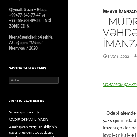
Qiyməti: 5 azn – Əlaqə:
İSMAYIL İMANZA
+99477-345-77-47 və
MÜDRİ
+99455-502-89-32 İNDİ
ZƏNG EDİN!
VƏHDƏ
Nəşr göstəriciləri: 64 səhifə,
İMANZ
A5, ağ-qara, “Mücrü”
Nəşriyyatı / 2020
MAY 6, 2022
SAYTDA TAM AXTARIŞ
Axtarış:
MƏHƏRRƏM ŞƏMKİR
ƏN SON YAZILANLAR
Sözün qırmızı xətti
Ədəbi aləmdə is
VAQİF OSMANLI YAZIR
şəxs qismində d
Azərbaycan Yazıçılar Birliyinin
imzası çoxlarına
üzvü, prezident təqaüdçüsü
laydivar kişiylə