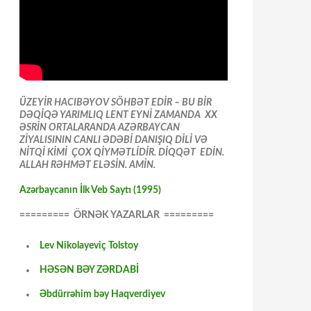
ÜZEYİR HACIBƏYOV SÖHBƏT EDİR – BU BİR
DƏQİQƏ YARIMLIQ LENT EYNİ ZAMANDA XX
ƏSRİN ORTALARANDA AZƏRBAYCAN
ZİYALISININ CANLI ƏDƏBİ DANIŞIQ DİLİ VƏ
NİTQİ KİMİ ÇOX QİYMƏTLİDİR. DİQQƏT EDİN.
ALLAH RƏHMƏT ELƏSİN. AMİN.
Azərbaycanın İlk Veb Saytı (1995)
========= ÖRNƏK YAZARLAR =========
Lev Nikolayeviç Tolstoy
HƏSƏN BƏY ZƏRDABİ
Əbdürrəhim bəy Haqverdiyev