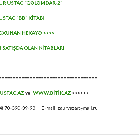
AUR USTAC “QƏLƏMDAR-2”
STAC “BB” KİTABI
 OXUNAN HEKAYƏ <<<<
 SATIŞDA OLAN KİTABLARI
===================================
USTAC.AZ
və
WWW.BİTİK.AZ
>>>>>>
4
) 70-390-39-93 E-mail: zauryazar@mail.ru