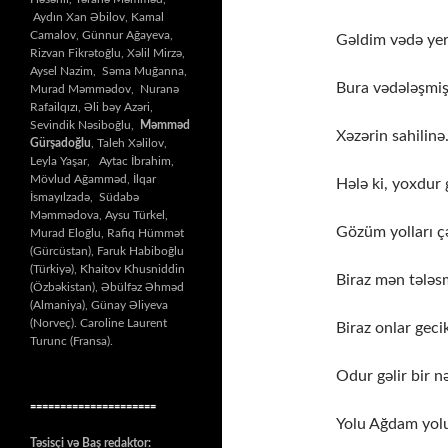
Aydın Xan Əbilov, Kamal
Camalov, Günnur Ağayeva,
Gəldim vədə yer
Rizvan Fikrətoğlu, Xəlil Mirzə,
Aysel Nazim, Səma Muğanna,
Bura vədələşmiş
Murad Məmmədov, Nuranə
Rafailqızı, Əli bəy Azəri,
Sevindik Nəsiboğlu,
Məmməd
Xəzərin sahilinə
Gürşadoğlu
, Taleh Xəlilov,
Leyla Yaşar, Aytac İbrahim,
Mövlud Ağamməd, İlqar
Hələ ki, yoxdur 
İsmayılzadə, Südabə
Məmmədova, Aysu Türkel,
Gözüm yolları çə
Murad Eloğlu, Rafiq Hümmət
(Gürcüstan), Faruk Habiboğlu
(Türkiyə), Khaitov Khusniddin
Biraz mən tələs
(Özbəkistan), Əbülfəz Əhməd
(Almaniya), Günay Əliyeva
(Norveç). Caroline Laurent
Biraz onlar gecik
Turunc (Fransa).
Odur gəlir bir nə
=====================
Yolu Ağdam yol
Təsisçi və Baş redaktor: