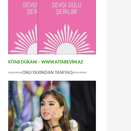
KİTAB DÜKANI – WWW.KİTABEVİM.AZ
======ONU YAXINDAN TANIYAQ======