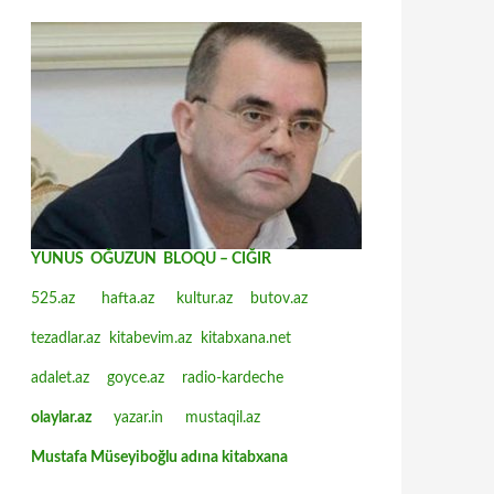
YUNUS OĞUZUN BLOQU – CIĞIR
525.az
hafta.az
kultur.az
butov.az
tezadlar.az
kitabevim.az
kitabxana.net
adalet.az
goyce.az
radio-kardeche
olaylar.az
yazar.in
mustaqil.az
Mustafa Müseyiboğlu adına kitabxana