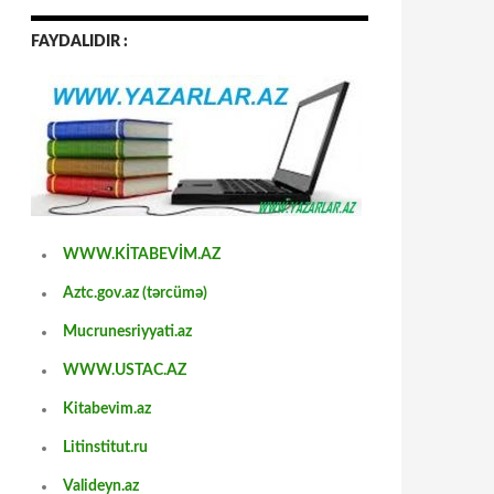
FAYDALIDIR :
WWW.KİTABEVİM.AZ
Aztc.gov.az (tərcümə)
Mucrunesriyyati.az
WWW.USTAC.AZ
Kitabevim.az
Litinstitut.ru
Valideyn.az