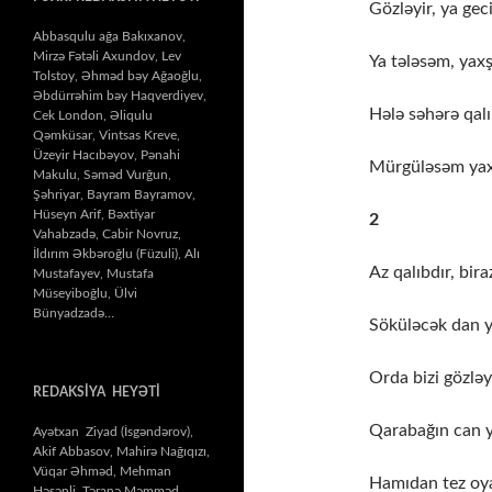
Gözləyir, ya gec
Abbasqulu ağa Bakıxanov,
Mirzə Fətəli Axundov, Lev
Ya tələsəm, yaxş
Tolstoy, Əhməd bəy Ağaoğlu,
Əbdürrəhim bəy Haqverdiyev,
Hələ səhərə qalı
Cek London, Əliqulu
Qəmküsar, Vintsas Kreve,
Üzeyir Hacıbəyov, Pənahi
Mürgüləsəm yaxş
Makulu, Səməd Vurğun,
Şəhriyar, Bayram Bayramov,
Hüseyn Arif, Bəxtiyar
2
Vahabzadə, Cabir Novruz,
İldırım Əkbəroğlu (Füzuli), Alı
Az qalıbdır, bir
Mustafayev, Mustafa
Müseyiboğlu, Ülvi
Bünyadzadə…
Söküləcək dan y
Orda bizi gözləy
REDAKSİYA HEYƏTİ
Qarabağın can y
Ayətxan Ziyad (İsgəndərov),
Akif Abbasov, Mahirə Nağıqızı,
Vüqar Əhməd, Mehman
Hamıdan tez oy
Həsənli, Təranə Məmməd,