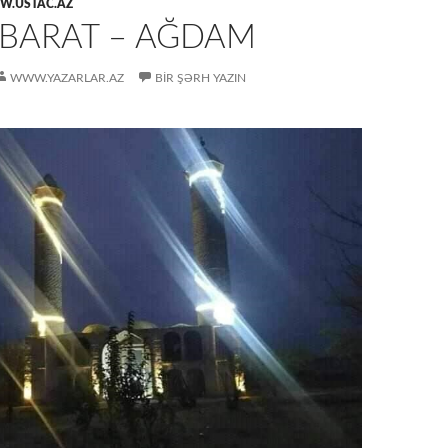
.USTAC.AZ
 BARAT – AĞDAM
WWW.YAZARLAR.AZ
BIR ŞƏRH YAZIN