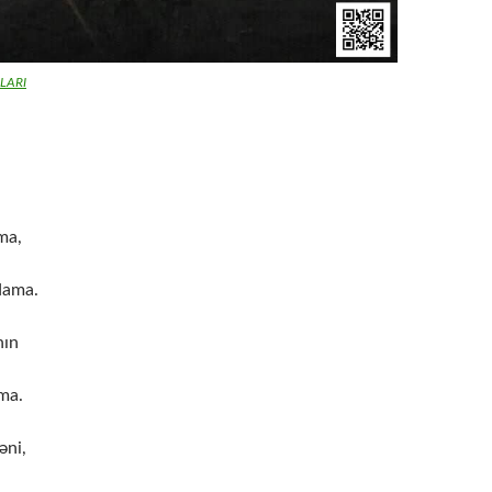
LARI
ma,
dama.
nın
ma.
əni,