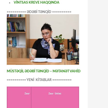
VİNTSAS KREVE HAQQINDA
========== ƏDƏBİ TƏNQİD ==========
MÜSTƏQİL ƏDƏBİ TƏNQİD – MƏTANƏT VAHİD
========== YENİ KİTABLAR ==========