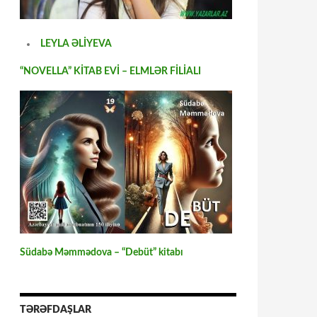
LEYLA ƏLİYEVA
“NOVELLA” KİTAB EVİ – ELMLƏR FİLİALI
Südabə Məmmədova – “Debüt” kitabı
TƏRƏFDAŞLAR