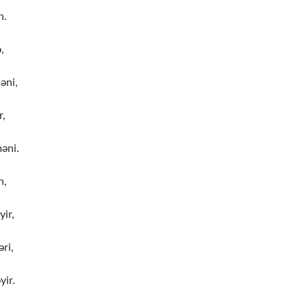
n.
,
əni,
r,
əni.
n,
yir,
ri,
yir.