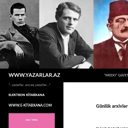
MÜHTƏVIYYATA
Axtar
WWW.YAZARLAR.AZ
“KREDO” QƏZET
"…yazarlar, ancaq yazarlar…"
ELEKTRON KİTABXANA
WWW.E-KİTABXANA.COM
Günlük arxivlə