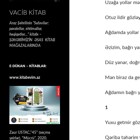
Uzağa yollar mə
VACIB KITAB
Otuz ildir gözləy
Araz Şəhrilinin “Səfəvilər:
paralellər, ehtimallar,
Ağdamda yollar
həqiqətlər…” kitabı –
ŞƏHƏRİMİZİN ƏSAS KİTAB
MAĞAZALARINDA
Əzizim, bağrı ya
Düz yanar, doğr
E-DÜKAN – KİTABLAR:
Mən biraz da g
www.kitabevim.az
Ağdamın bağrı y
1
Yuxu getmir gö
Zaur USTAC,“45” (seçmə
Qəribə təhərim 
şeirlər), “Mücrü”, 2020.