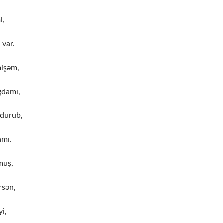
i,
 var.
mişəm,
damı,
 durub,
amı.
muş,
rsən,
i,