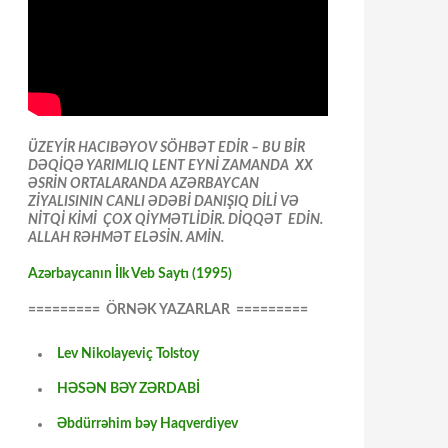
ÜZEYİR HACIBƏYOV SÖHBƏT EDİR – BU BİR
DƏQİQƏ YARIMLIQ LENT EYNİ ZAMANDA XX
ƏSRİN ORTALARANDA AZƏRBAYCAN
ZİYALISININ CANLI ƏDƏBİ DANIŞIQ DİLİ VƏ
NİTQİ KİMİ ÇOX QİYMƏTLİDİR. DİQQƏT EDİN.
ALLAH RƏHMƏT ELƏSİN. AMİN.
Azərbaycanın İlk Veb Saytı (1995)
========= ÖRNƏK YAZARLAR =========
Lev Nikolayeviç Tolstoy
HƏSƏN BƏY ZƏRDABİ
Əbdürrəhim bəy Haqverdiyev