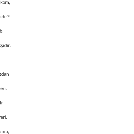
ikəm,
ıdır?!
b,
ıdır.
azdan
eri.
ir
eri.
anıb,