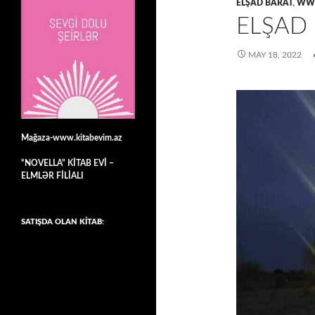
ELŞAD BARAT
,
WWW
ELŞAD
MAY 18, 2022
Mağaza-www.kitabevim.az
“NOVELLA” KİTAB EVİ –
ELMLƏR FİLİALI
SATIŞDA OLAN KİTAB: