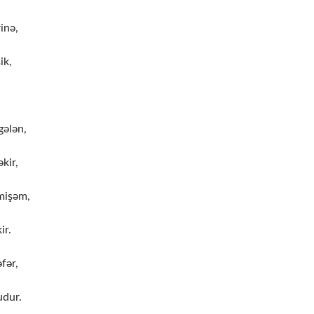
inə,
ik,
.
gələn,
kir,
mişəm,
ir.
fər,
udur.