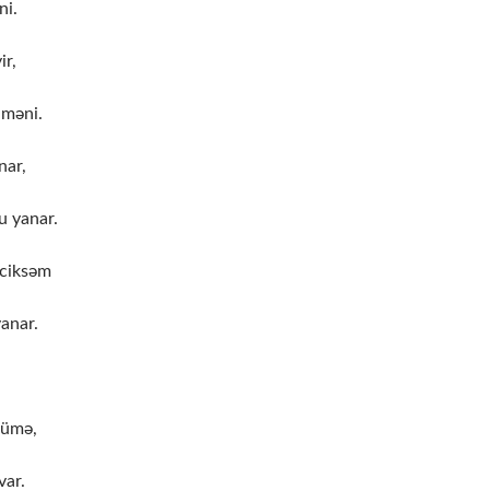
ni.
ir,
 məni.
nar,
u yanar.
eciksəm
anar.
zümə,
var.