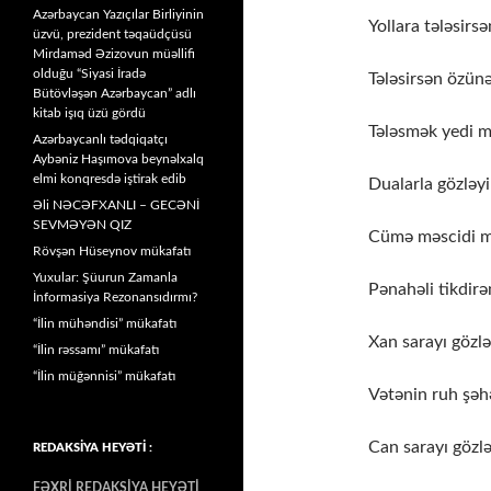
Azərbaycan Yazıçılar Birliyinin
Yollara tələsirsə
üzvü, prezident təqaüdçüsü
Mirdaməd Əzizovun müəllifi
olduğu “Siyasi İradə
Tələsirsən özünə
Bütövləşən Azərbaycan” adlı
kitab işıq üzü gördü
Tələsmək yedi m
Azərbaycanlı tədqiqatçı
Aybəniz Haşımova beynəlxalq
elmi konqresdə iştirak edib
Dualarla gözləyi
Əli NƏCƏFXANLI – GECƏNİ
SEVMƏYƏN QIZ
Cümə məscidi m
Rövşən Hüseynov mükafatı
Yuxular: Şüurun Zamanla
Pənahəli tikdirə
İnformasiya Rezonansıdırmı?
“İlin mühəndisi” mükafatı
Xan sarayı gözlə
“İlin rəssamı” mükafatı
“İlin müğənnisi” mükafatı
Vətənin ruh şəhə
Can sarayı gözlə
REDAKSİYA HEYƏTİ :
FƏXRİ REDAKSİYA HEYƏTİ