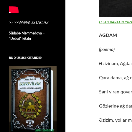
ELŞAD BARATIN YAZI
>>>>WWW.USTAC.AZ
Südabə Məmmədova –
AĞDAM
“Debüt” kitabı
(poema)
BU XÜSUSİ KİTABDIR:
Əzizinəm, Ağda
Qara dama, ağ 
Səni viran qoya
Gözlərinə ağ da
Əzizim, yollar m