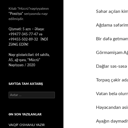
Kitab “Mücrü”nəşriyyatının
Səhər açılan kim
“Poeziya”
seriyasında nəşr
edilmişdir.
Ağdama səfərim
Qiyməti: 5 azn – Əlaqə:
+99477-345-77-47 və
Bir dəfə getmə
+99455-502-89-32 İNDİ
ZƏNG EDİN!
Görməmişəm Ağ
Nəşr göstəriciləri: 64 səhifə,
A5, ağ-qara, “Mücrü”
Nəşriyyatı / 2020
Dağlar səs-səsə
Torpaq çəkir ad
SAYTDA TAM AXTARIŞ
Vətən belə olur
Axtarış:
Həyəcandan əsi
ƏN SON YAZILANLAR
Ayağın dəymədiy
VAQİF OSMANLI YAZIR