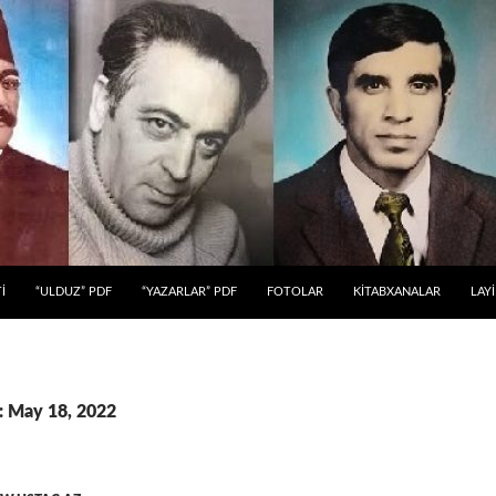
 KEÇ
İ
“ULDUZ” PDF
“YAZARLAR” PDF
FOTOLAR
KİTABXANALAR
LAY
r: May 18, 2022