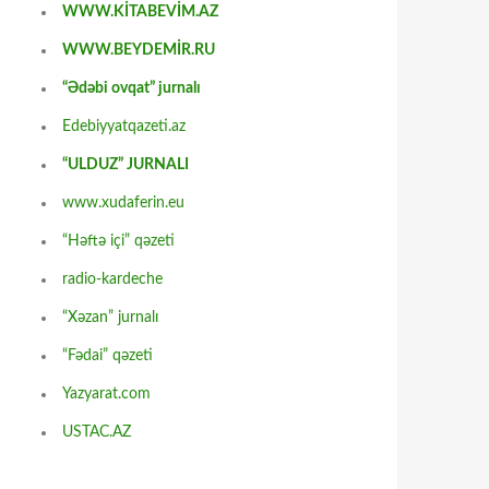
WWW.KİTABEVİM.AZ
WWW.BEYDEMİR.RU
“Ədəbi ovqat” jurnalı
Edebiyyatqazeti.az
“ULDUZ” JURNALI
www.xudaferin.eu
“Həftə içi” qəzeti
radio-kardeche
“Xəzan” jurnalı
“Fədai” qəzeti
Yazyarat.com
USTAC.AZ