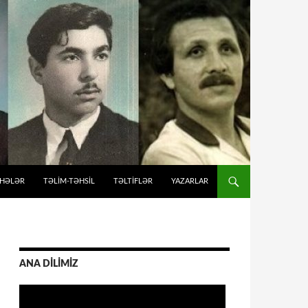
İHƏLƏR
TƏLIM-TƏHSIL
TƏLTİFLƏR
YAZARLAR
ANA DİLİMİZ