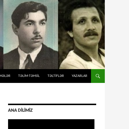
İHƏLƏR
TƏLIM-TƏHSIL
TƏLTİFLƏR
YAZARLAR
ANA DİLİMİZ