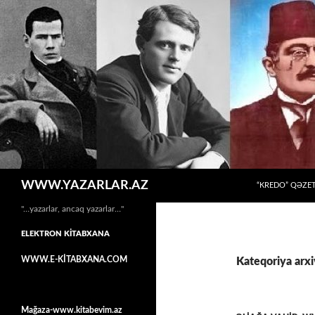
MÜHTƏVIYYATA
Axtar
WWW.YAZARLAR.AZ
“KREDO” QƏZET
"…yazarlar, ancaq yazarlar…"
ELEKTRON KİTABXANA
WWW.E-KİTABXANA.COM
Kateqoriya arxiv
Mağaza-www.kitabevim.az