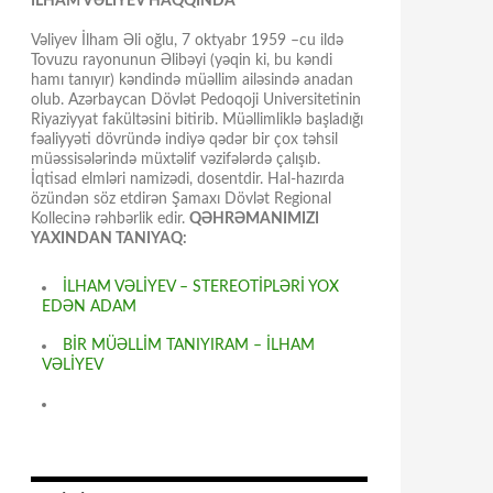
İLHAM VƏLİYEV HAQQINDA
Vəliyev İlham Əli oğlu, 7 oktyabr 1959 –cu ildə
Tovuzu rayonunun Əlibəyi (yəqin ki, bu kəndi
hamı tanıyır) kəndində müəllim ailəsində anadan
olub. Azərbaycan Dövlət Pedoqoji Universitetinin
Riyaziyyat fakültəsini bitirib. Müəllimliklə başladığı
fəaliyyəti dövründə indiyə qədər bir çox təhsil
müəssisələrində müxtəlif vəzifələrdə çalışıb.
İqtisad elmləri namizədi, dosentdir. Hal-hazırda
özündən söz etdirən Şamaxı Dövlət Regional
Kollecinə rəhbərlik edir.
QƏHRƏMANIMIZI
YAXINDAN TANIYAQ:
İLHAM VƏLİYEV – STEREOTİPLƏRİ YOX
EDƏN ADAM
BİR MÜƏLLİM TANIYIRAM – İLHAM
VƏLİYEV