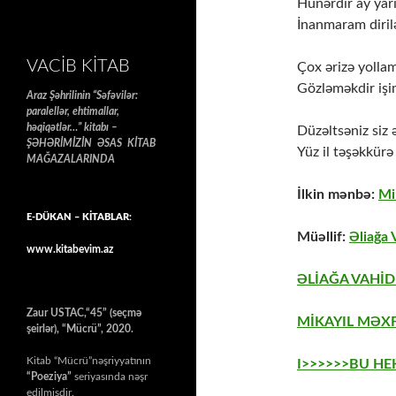
Hünərdir ay yar
İnanmaram dirilə
VACIB KITAB
Çox ərizə yolla
Gözləməkdir işi
Araz Şəhrilinin “Səfəvilər:
paralellər, ehtimallar,
həqiqətlər…” kitabı –
Düzəltsəniz siz 
ŞƏHƏRİMİZİN ƏSAS KİTAB
Yüz il təşəkkürə 
MAĞAZALARINDA
İlkin mənbə:
Mi
E-DÜKAN – KİTABLAR:
Müəllif:
Əliağa 
www.kitabevim.az
ƏLİAĞA VAHİD
Zaur USTAC,“45” (seçmə
MİKAYIL MƏXF
şeirlər), “Mücrü”, 2020.
Kitab “Mücrü”nəşriyyatının
I>>>>>>BU H
“Poeziya”
seriyasında nəşr
edilmişdir.