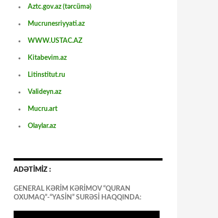
Aztc.gov.az (tərcümə)
Mucrunesriyyati.az
WWW.USTAC.AZ
Kitabevim.az
Litinstitut.ru
Valideyn.az
Mucru.art
Olaylar.az
ADƏTİMİZ :
GENERAL KƏRİM KƏRİMOV “QURAN
OXUMAQ”-“YASİN” SURƏSİ HAQQINDA: