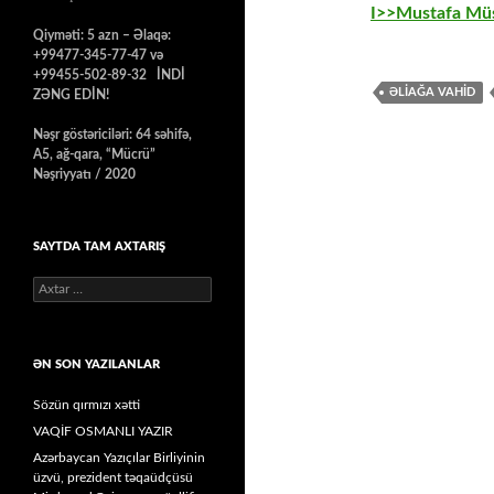
I>>Mustafa Müs
Qiyməti: 5 azn – Əlaqə:
+99477-345-77-47 və
+99455-502-89-32 İNDİ
ƏLIAĞA VAHID
ZƏNG EDİN!
Nəşr göstəriciləri: 64 səhifə,
A5, ağ-qara, “Mücrü”
Nəşriyyatı / 2020
SAYTDA TAM AXTARIŞ
Axtarış:
ƏN SON YAZILANLAR
Sözün qırmızı xətti
VAQİF OSMANLI YAZIR
Azərbaycan Yazıçılar Birliyinin
üzvü, prezident təqaüdçüsü