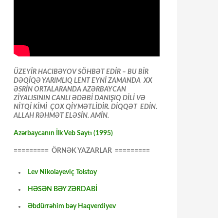
ÜZEYİR HACIBƏYOV SÖHBƏT EDİR – BU BİR
DƏQİQƏ YARIMLIQ LENT EYNİ ZAMANDA XX
ƏSRİN ORTALARANDA AZƏRBAYCAN
ZİYALISININ CANLI ƏDƏBİ DANIŞIQ DİLİ VƏ
NİTQİ KİMİ ÇOX QİYMƏTLİDİR. DİQQƏT EDİN.
ALLAH RƏHMƏT ELƏSİN. AMİN.
Azərbaycanın İlk Veb Saytı (1995)
========= ÖRNƏK YAZARLAR =========
Lev Nikolayeviç Tolstoy
HƏSƏN BƏY ZƏRDABİ
Əbdürrəhim bəy Haqverdiyev