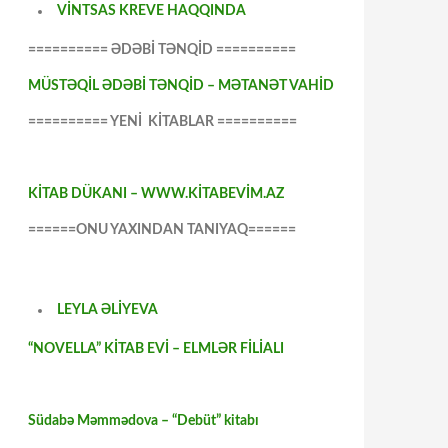
VİNTSAS KREVE HAQQINDA
========== ƏDƏBİ TƏNQİD ==========
MÜSTƏQİL ƏDƏBİ TƏNQİD – MƏTANƏT VAHİD
========== YENİ KİTABLAR ==========
KİTAB DÜKANI – WWW.KİTABEVİM.AZ
======ONU YAXINDAN TANIYAQ======
LEYLA ƏLİYEVA
“NOVELLA” KİTAB EVİ – ELMLƏR FİLİALI
Südabə Məmmədova – “Debüt” kitabı