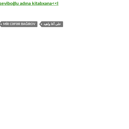
eyiboğlu adına kitabxana<<I
MIR CƏFƏR BAĞIROV
علی آغا واهید