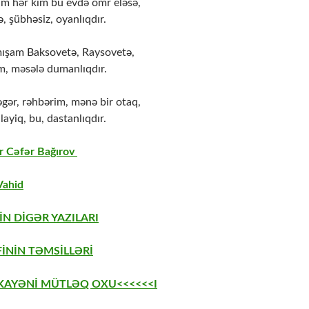
ım hər kim bu evdə ömr eləsə,
, şübhəsiz, oyanlıqdır.
mışam Baksovetə, Raysovetə,
m, məsələ dumanlıqdır.
əgər, rəhbərim, mənə bir otaq,
layiq, bu, dastanlıqdır.
r Cəfər Bağırov
Vahid
İN DİGƏR YAZILARI
İNİN TƏMSİLLƏRİ
EKAYƏNİ MÜTLƏQ OXU<<<<<<I