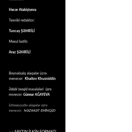
Həcər Atakişiyeva
Texniki redaktor:
Tuncay ŞƏHRİLİ
Məsul katib:
Araz ŞƏHRİLİ
Beynəlxalq əlaqələr üzrə
menecer:
Khaitov Khusniddin
Ədəbi tənqid məsələləri üzrə
menecer:
Günnur AĞAYEVA
İctimaiyyətlə əlaqələr üzrə
menecer:
NƏZAKƏT EMİNQIZI
>>:
SAYTIN İLKİN FORMATI