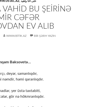
W.USTAC.AZ
,
علی آغا واهید
 VAHID BU ŞEIRINƏ
MIR CƏFƏR
OVDAN EV ALIB
WWW.BITIK.AZ
BIR ŞƏRH YAZIN
amışam Baksovetə…
rçı, deyər, samanlıqdır,
i nəmdir, həmi qaranlıqdır.
dlar, yer üstə taxtabiti,
lər, gör nə hökmranlıqdır.