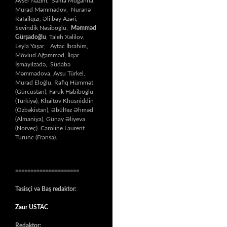
Aysel Nazim, Səma Muğanna,
Murad Məmmədov, Nuranə
Rafailqızı, Əli bəy Azəri,
Sevindik Nəsiboğlu,
Məmməd
Gürşadoğlu
, Taleh Xəlilov,
Leyla Yaşar, Aytac İbrahim,
Mövlud Ağamməd, İlqar
İsmayılzadə, Südabə
Məmmədova, Aysu Türkel,
Murad Eloğlu, Rafiq Hümmət
(Gürcüstan), Faruk Habiboğlu
(Türkiyə), Khaitov Khusniddin
(Özbəkistan), Əbülfəz Əhməd
(Almaniya), Günay Əliyeva
(Norveç). Caroline Laurent
Turunc (Fransa).
=====================
Təsisçi və Baş redaktor:
Zaur USTAC
Redaktor: