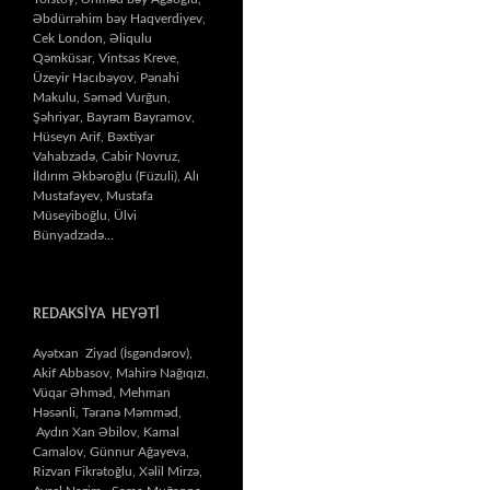
Əbdürrəhim bəy Haqverdiyev,
Cek London, Əliqulu
Qəmküsar, Vintsas Kreve,
Üzeyir Hacıbəyov, Pənahi
Makulu, Səməd Vurğun,
Şəhriyar, Bayram Bayramov,
Hüseyn Arif, Bəxtiyar
Vahabzadə, Cabir Novruz,
İldırım Əkbəroğlu (Füzuli), Alı
Mustafayev, Mustafa
Müseyiboğlu, Ülvi
Bünyadzadə…
REDAKSİYA HEYƏTİ
Ayətxan Ziyad (İsgəndərov),
Akif Abbasov, Mahirə Nağıqızı,
Vüqar Əhməd, Mehman
Həsənli, Təranə Məmməd,
Aydın Xan Əbilov, Kamal
Camalov, Günnur Ağayeva,
Rizvan Fikrətoğlu, Xəlil Mirzə,