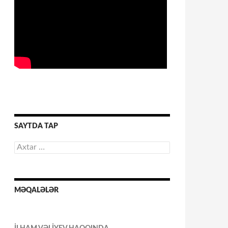
SAYTDA TAP
Axtarış:
MƏQALƏLƏR