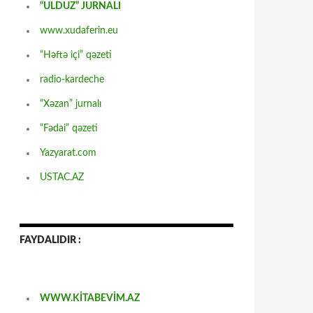
“ULDUZ” JURNALI
www.xudaferin.eu
“Həftə içi” qəzeti
radio-kardeche
“Xəzan” jurnalı
“Fədai” qəzeti
Yazyarat.com
USTAC.AZ
FAYDALIDIR :
WWW.KİTABEVİM.AZ