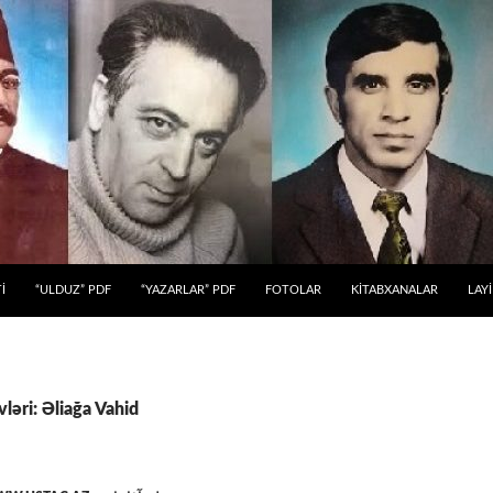
 KEÇ
İ
“ULDUZ” PDF
“YAZARLAR” PDF
FOTOLAR
KİTABXANALAR
LAY
ləri: Əliağa Vahid