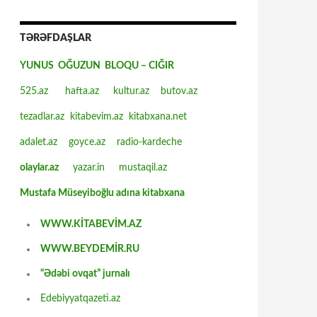
TƏRƏFDAŞLAR
YUNUS OĞUZUN BLOQU – CIĞIR
525.az
hafta.az
kultur.az
butov.az
tezadlar.az
kitabevim.az
kitabxana.net
adalet.az
goyce.az
radio-kardeche
olaylar.az
yazar.in
mustaqil.az
Mustafa Müseyiboğlu adına kitabxana
WWW.KİTABEVİM.AZ
WWW.BEYDEMİR.RU
“Ədəbi ovqat” jurnalı
Edebiyyatqazeti.az