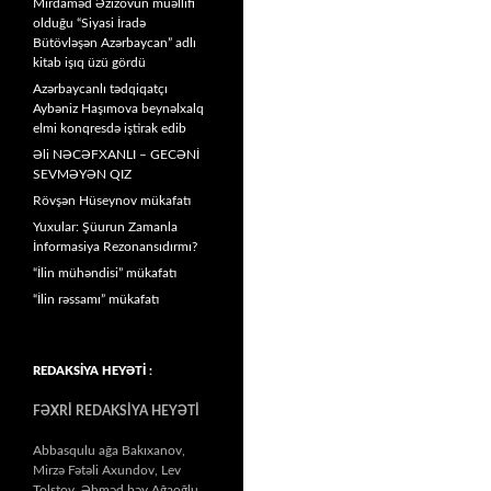
Mirdaməd Əzizovun müəllifi
olduğu “Siyasi İradə
Bütövləşən Azərbaycan” adlı
kitab işıq üzü gördü
Azərbaycanlı tədqiqatçı
Aybəniz Haşımova beynəlxalq
elmi konqresdə iştirak edib
Əli NƏCƏFXANLI – GECƏNİ
SEVMƏYƏN QIZ
Rövşən Hüseynov mükafatı
Yuxular: Şüurun Zamanla
İnformasiya Rezonansıdırmı?
“İlin mühəndisi” mükafatı
“İlin rəssamı” mükafatı
REDAKSİYA HEYƏTİ :
FƏXRİ REDAKSİYA HEYƏTİ
Abbasqulu ağa Bakıxanov,
Mirzə Fətəli Axundov, Lev
Tolstoy, Əhməd bəy Ağaoğlu,