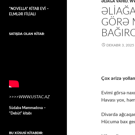
ƏLIAĞA VAHID
,
WW
ƏLIAĞA
“NOVELLA” KİTAB EVİ –
ELMLƏR FİLİALI
GÖRƏ 
BAĞIR
SATIŞDA OLAN KİTAB:
DEKABR 3, 2025
Çox ərizə yoll
Evimi görsə naxı
>>>>WWW.USTAC.AZ
Havası yox, həm
Südabə Məmmədova –
“Debüt” kitabı
Divarda ağcaqana
Hücuma bax gecə
BU XÜSUSİ KİTABDIR: