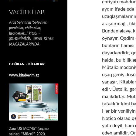
ehtiyatı məhdud,
aydın ifadə edə
VACIB KITAB
uzaqlaşmalarının
Araz Şəhrilinin “Səfəvilər:
araşdırmağı, fiki
paralellər, ehtimallar,
Bundan əlavə, k
həqiqətlər…” kitabı –
oynayır. Qədim əl
ŞƏHƏRİMİZİN ƏSAS KİTAB
MAĞAZALARINDA
bunların hamısı b
dəyərləndirir, q
halda, bu bilikl
E-DÜKAN – KİTABLAR:
Mütaliə mədəniy
uşaq geniş düşün
www.kitabevim.az
yanaşır. Kitabla
edir. Üstəlik, g
malikdirlər. Müt
təfəkkür kimi ba
Hər bir yeniliyin
Nəticə olaraq qe
yolu deyil, həm
Zaur USTAC,“45” (seçmə
edən amildir. On
şeirlər), “Mücrü”, 2020.