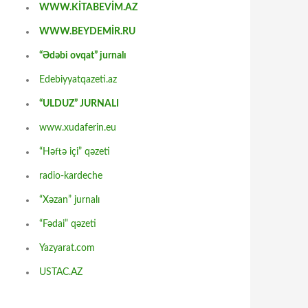
WWW.KİTABEVİM.AZ
WWW.BEYDEMİR.RU
“Ədəbi ovqat” jurnalı
Edebiyyatqazeti.az
“ULDUZ” JURNALI
www.xudaferin.eu
“Həftə içi” qəzeti
radio-kardeche
“Xəzan” jurnalı
“Fədai” qəzeti
Yazyarat.com
USTAC.AZ