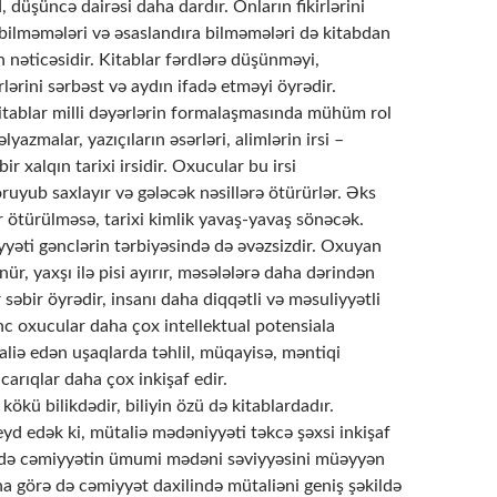
 düşüncə dairəsi daha dardır. Onların fikirlərini
 bilməmələri və əsaslandıra bilməmələri də kitabdan
 nəticəsidir. Kitablar fərdlərə düşünməyi,
rlərini sərbəst və aydın ifadə etməyi öyrədir.
itablar milli dəyərlərin formalaşmasında mühüm rol
yazmalar, yazıçıların əsərləri, alimlərin irsi –
ir xalqın tarixi irsidir. Oxucular bu irsi
oruyub saxlayır və gələcək nəsillərə ötürürlər. Əks
ər ötürülməsə, tarixi kimlik yavaş-yavaş sönəcək.
yəti gənclərin tərbiyəsində də əvəzsizdir. Oxuyan
ür, yaxşı ilə pisi ayırır, məsələlərə daha dərindən
r səbir öyrədir, insanı daha diqqətli və məsuliyyətli
ənc oxucular daha çox intellektual potensiala
aliə edən uşaqlarda təhlil, müqayisə, məntiqi
carıqlar daha çox inkişaf edir.
 kökü bilikdədir, biliyin özü də kitablardadır.
yd edək ki, mütaliə mədəniyyəti təkcə şəxsi inkişaf
 də cəmiyyətin ümumi mədəni səviyyəsini müəyyən
a görə də cəmiyyət daxilində mütaliəni geniş şəkildə