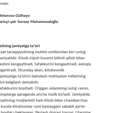
ımdır.
ahhorova Gülhayo
arixçi-şair Surxay Məhəmmədoğlu
ining jamiyatga ta’siri
yat taraqqiyotining muhim omillaridan biri uning
iyatidir. Kitob o‘qish insonni bilimli qilish bilan
shini kengaytiradi, tafakkurini kengaytiradi, axloqiy
‘zgartiradi. Shunday ekan, kitobxonlik
jamiyatga ta’sirini baholash mohiyatan millatning
ini belgilash demakdir.
afakkurini boyitadi. O‘qigan odamning nutqi ravon,
oshqalarga qaraganda ancha nozik bo‘ladi. Jamiyatda
atining rivojlanishi ham kitob bilan chambarchas
i kunda kitobxonlar soni kamaygani sababli ayrim
 boyligi cheklangan, fikrlash doirasi torroq. Ularning