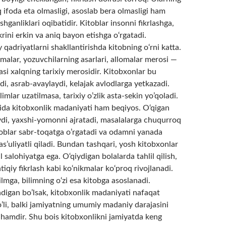
iq ifoda eta olmasligi, asoslab bera olmasligi ham
hganliklari oqibatidir. Kitoblar insonni fikrlashga,
ikrini erkin va aniq bayon etishga o‘rgatadi.
y qadriyatlarni shakllantirishda kitobning o‘rni katta.
malar, yozuvchilarning asarlari, allomalar merosi —
si xalqning tarixiy merosidir. Kitobxonlar bu
i, asrab-avaylaydi, kelajak avlodlarga yetkazadi.
imlar uzatilmasa, tarixiy o’zlik asta-sekin yo’qoladi.
sida kitobxonlik madaniyati ham beqiyos. O‘qigan
aydi, yaxshi-yomonni ajratadi, masalalarga chuqurroq
oblar sabr-toqatga o’rgatadi va odamni yanada
s’uliyatli qiladi. Bundan tashqari, yosh kitobxonlar
l salohiyatga ega. O‘qiydigan bolalarda tahlil qilish,
iqiy fikrlash kabi ko‘nikmalar ko‘proq rivojlanadi.
 ilmga, bilimning o‘zi esa kitobga asoslanadi.
adigan bo’lsak, kitobxonlik madaniyati nafaqat
o’li, balki jamiyatning umumiy madaniy darajasini
 hamdir. Shu bois kitobxonlikni jamiyatda keng