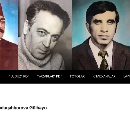
 KEÇ
İ
“ULDUZ” PDF
“YAZARLAR” PDF
FOTOLAR
KİTABXANALAR
LAY
 Abduqahhorova Gülhayo