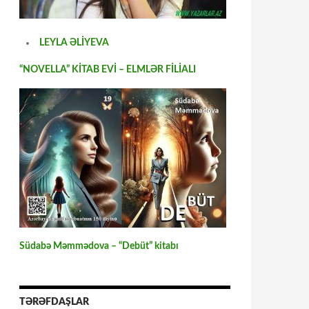
LEYLA ƏLİYEVA
“NOVELLA” KİTAB EVİ – ELMLƏR FİLİALI
Südabə Məmmədova – “Debüt” kitabı
TƏRƏFDAŞLAR