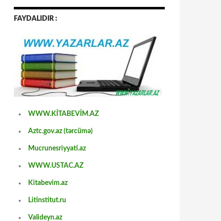
FAYDALIDIR :
WWW.KİTABEVİM.AZ
Aztc.gov.az (tərcümə)
Mucrunesriyyati.az
WWW.USTAC.AZ
Kitabevim.az
Litinstitut.ru
Valideyn.az