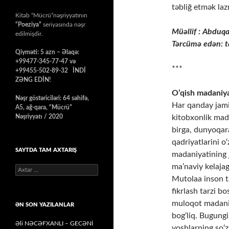
təbliğ etmək laz
Kitab “Mücrü”nəşriyyatının
“Poeziya”
seriyasında nəşr
Müəllif : Abduq
edilmişdir.
Tərcümə edən: t
Qiyməti: 5 azn – Əlaqə:
+99477-345-77-47 və
***
+99455-502-89-32 İNDİ
ZƏNG EDİN!
O’qish madaniyat
Nəşr göstəriciləri: 64 səhifə,
Har qanday jami
A5, ağ-qara, “Mücrü”
Nəşriyyatı / 2020
kitobxonlik madan
birga, dunyoqara
qadriyatlarini o
SAYTDA TAM AXTARIŞ
madaniyatining 
ma’naviy kelajag
Axtarış:
Mutolaa inson t
fikrlash tarzi b
muloqot madaniy
ƏN SON YAZILANLAR
bog‘liq. Bugung
Əli NƏCƏFXANLI – GECƏNİ
yoshlarning so‘z