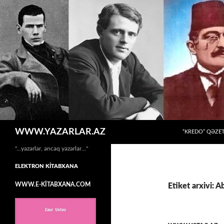
MÜHTƏVIYYATA
Axtar
WWW.YAZARLAR.AZ
“KREDO” QƏZET
"…yazarlar, ancaq yazarlar…"
ELEKTRON KİTABXANA
WWW.E-KİTABXANA.COM
Etiket arxivi: