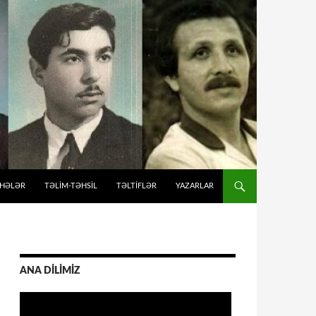
İHƏLƏR
TƏLIM-TƏHSIL
TƏLTİFLƏR
YAZARLAR
ANA DİLİMİZ