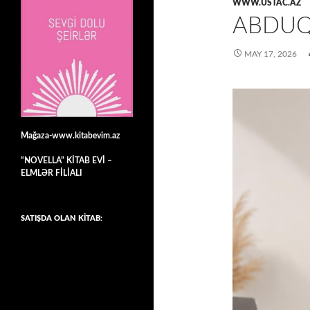
WWW.USTAC.AZ
ABDUQ
MAY 17, 2026
Mağaza-www.kitabevim.az
“NOVELLA” KİTAB EVİ –
ELMLƏR FİLİALI
SATIŞDA OLAN KİTAB: