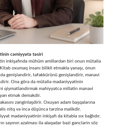
inin cəmiyyətə təsiri
tin inkişafında mühüm amillərdən biri onun mütaliə
Kitab oxumaq insanı bilikli etməklə yanaşı, onun
ə genişləndirir, təfəkkürünü genişləndirir, mənəvi
şdirir. Ona görə də mütaliə mədəniyyətinin
ini qiymətləndirmək mahiyyətcə millətin mənəvi
yyən etmək deməkdir.
kasını zənginləşdirir. Oxuyan adam başqalarına
lis nitq və incə düşüncə tərzinə malikdir.
yət mədəniyyətinin inkişafı da kitabla sıx bağlıdır.
n sayının azalması ilə əlaqədar bəzi gənclərin söz