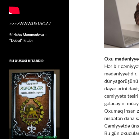
>>>>WWW.USTAC.AZ
Südabə Məmmədova –
“Debüt” kitabı
Oxu mədəniyyət
BU XÜSUSİ KİTABDIR:
Hər bir cəmiyyə
mədəniyyətidir. 
dünyagörüşünü d
dəyərlərini dəyi
cəmiyyətə təsir
gələcəyini müə
Oxumaq insan zə
nisbətən daha sə
Cəmiyyətdə ünsiy
Bu gün oxucuları