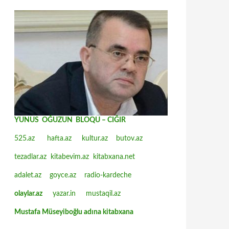
YUNUS OĞUZUN BLOQU – CIĞIR
525.az
hafta.az
kultur.az
butov.az
tezadlar.az
kitabevim.az
kitabxana.net
adalet.az
goyce.az
radio-kardeche
olaylar.az
yazar.in
mustaqil.az
Mustafa Müseyiboğlu adına kitabxana