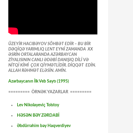
ÜZEYİR HACIBƏYOV SÖHBƏT EDİR – BU BİR
DƏQİQƏ YARIMLIQ LENT EYNİ ZAMANDA XX
ƏSRİN ORTALARANDA AZƏRBAYCAN
ZİYALISININ CANLI ƏDƏBİ DANIŞIQ DİLİ VƏ
NİTQİ KİMİ ÇOX QİYMƏTLİDİR. DİQQƏT EDİN.
ALLAH RƏHMƏT ELƏSİN. AMİN.
Azərbaycanın İlk Veb Saytı (1995)
========= ÖRNƏK YAZARLAR =========
Lev Nikolayeviç Tolstoy
HƏSƏN BƏY ZƏRDABİ
Əbdürrəhim bəy Haqverdiyev