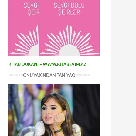
KİTAB DÜKANI – WWW.KİTABEVİM.AZ
======ONU YAXINDAN TANIYAQ======