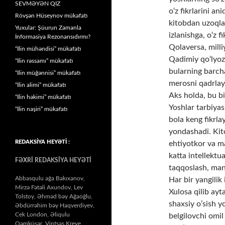
SEVMƏYƏN QIZ
o‘z fikrlarini an
Rövşən Hüseynov mükafatı
kitobdan uzoqlas
Yuxular: Şüurun Zamanla
izlanishga, o‘z f
İnformasiya Rezonansıdırmı?
Qolaversa, milli
“İlin mühəndisi” mükafatı
Qadimiy qo‘lyoz
“İlin rəssamı” mükafatı
bularning barcha
“İlin müğənnisi” mükafatı
merosni qadrlayd
“İlin alimi” mükafatı
Aks holda, bu bil
“İlin həkimi” mükafatı
Yoshlar tarbiya
“İlin naşiri” mükafatı
bola keng fikrl
yondashadi. Kit
REDAKSİYA HEYƏTİ :
ehtiyotkor va ma
katta intellektua
FƏXRİ REDAKSİYA HEYƏTİ
taqqoslash, mant
Abbasqulu ağa Bakıxanov,
Har bir yangilik
Mirzə Fətəli Axundov, Lev
Xulosa qilib ayt
Tolstoy, Əhməd bəy Ağaoğlu,
shaxsiy o’sish y
Əbdürrəhim bəy Haqverdiyev,
Cek London, Əliqulu
belgilovchi omil
Qəmküsar, Vintsas Kreve,