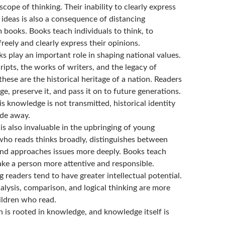
cope of thinking. Their inability to clearly express
r ideas is also a consequence of distancing
 books. Books teach individuals to think, to
freely and clearly express their opinions.
ks play an important role in shaping national values.
ipts, the works of writers, and the legacy of
these are the historical heritage of a nation. Readers
age, preserve it, and pass it on to future generations.
is knowledge is not transmitted, historical identity
ade away.
is also invaluable in the upbringing of young
 who reads thinks broadly, distinguishes between
nd approaches issues more deeply. Books teach
ke a person more attentive and responsible.
readers tend to have greater intellectual potential.
nalysis, comparison, and logical thinking are more
ildren who read.
n is rooted in knowledge, and knowledge itself is
.