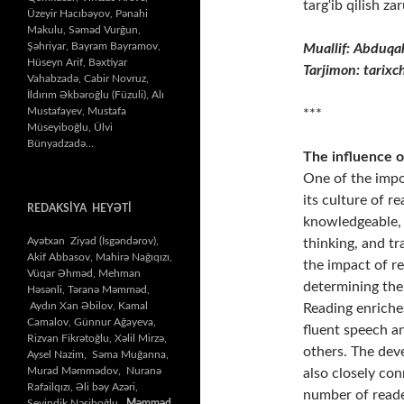
targ‘ib qilish zar
Üzeyir Hacıbəyov, Pənahi
Makulu, Səməd Vurğun,
Şəhriyar, Bayram Bayramov,
Muallif: Abduq
Hüseyn Arif, Bəxtiyar
Tarjimon: tarix
Vahabzadə, Cabir Novruz,
İldırım Əkbəroğlu (Füzuli), Alı
Mustafayev, Mustafa
***
Müseyiboğlu, Ülvi
Bünyadzadə…
The influence o
One of the impo
its culture of 
REDAKSİYA HEYƏTİ
knowledgeable, 
Ayətxan Ziyad (İsgəndərov),
thinking, and tr
Akif Abbasov, Mahirə Nağıqızı,
the impact of re
Vüqar Əhməd, Mehman
determining the 
Həsənli, Təranə Məmməd,
Aydın Xan Əbilov, Kamal
Reading enriche
Camalov, Günnur Ağayeva,
fluent speech a
Rizvan Fikrətoğlu, Xəlil Mirzə,
others. The dev
Aysel Nazim, Səma Muğanna,
Murad Məmmədov, Nuranə
also closely con
Rafailqızı, Əli bəy Azəri,
number of reade
Sevindik Nəsiboğlu,
Məmməd