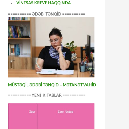
VİNTSAS KREVE HAQQINDA
========== ƏDƏBİ TƏNQİD ==========
MÜSTƏQİL ƏDƏBİ TƏNQİD – MƏTANƏT VAHİD
========== YENİ KİTABLAR ==========