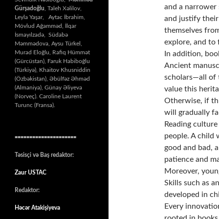
and a narrower s
Gürşadoğlu
, Taleh Xəlilov,
Leyla Yaşar, Aytac İbrahim,
and justify thei
Mövlud Ağamməd, İlqar
themselves from
İsmayılzadə, Südabə
explore, and to 
Məmmədova, Aysu Türkel,
Murad Eloğlu, Rafiq Hümmət
In addition, boo
(Gürcüstan), Faruk Habiboğlu
Ancient manuscr
(Türkiyə), Khaitov Khusniddin
scholars—all of 
(Özbəkistan), Əbülfəz Əhməd
(Almaniya), Günay Əliyeva
value this herit
(Norveç). Caroline Laurent
Otherwise, if th
Turunc (Fransa).
will gradually f
Reading culture 
people. A child
=====================
good and bad, a
Təsisçi və Baş redaktor:
patience and ma
Moreover, young 
Zaur USTAC
Skills such as a
Redaktor:
developed in ch
Every innovatio
Həcər Atakişiyeva
rooted in books