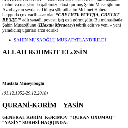
mahnı və marşları ilə qəlbimizdə taxt qurmuş Şahin Musaoğlunun
Azərbaycan sevdalısı Dünya şöhrətli alim Mehmet Haberal
haqqında çox vacib əsər olan
“СВЕТИТЬ ВСЕГДА, СВЕТИТ
ВЕЗДЕ!”
adlı sənədli povesti işıq qzü görmüşdür. Bu münasibətlə
Şahin Musaoğlunu
(
Шахин Мусаоглу
)
təbrik edir və yeni – yeni
yaradıcılıq uğurları arzu edirik!
ŞAHİN MUSAOĞLU MÜKAFATLANDIRILDI
ALLAH RƏHMƏT ELƏSİN
Mustafa Müseyiboğlu
(01.12.1952-29.12.2018)
QURANİ-KƏRİM – YASİN
GENERAL KƏRİM KƏRİMOV “QURAN OXUMAQ” –
“YASİN” SURƏSİ HAQQINDA: