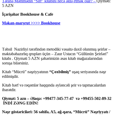
Təranə Məmmədin “Sirr” kitabını necə əldə etmək olar? –
Qiyməti:
5 AZN
İçərişəhər Bookhouse & Cafe
Məkan-marşrut >>>> Bookhouse
Təhsil Nazirliyi tərəfindən metodiki vəsaitə daxil olunmuş şeirlər –
məktəbəhazırlıq qrupları üçün – Zaur Ustacın “Güllünün Şeirləri”
kitabı . Qiyməti 5 AZN şəhərimizin əsas kitab mağazalarından
soruşa bilərsiniz.
Kitab “Mücrü” nəşriyyatının
“Çoxbilmiş”
uşaq seriyasında nəşr
edilmişdir.
Kitab hərf və rəqəmlər haqqında əyləncəli şeir və tapmacalardan
ibarətdir.
Qiymət: 5 azn – Əlaqə: +99477-345-77-47 və +99455-502-89-32
İNDİ ZƏNG EDİN!
Nəşr göstəriciləri: 56 səhifə, A5, ağ-qara, “Mücrü” Nəşriyyatı /