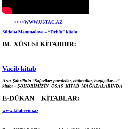
>>>>WWW.USTAC.AZ
Südabə Məmmədova – “Debüt” kitabı
BU XÜSUSİ KİTABDIR:
Vacib kitab
Araz Şəhrilinin “Səfəvilər: paralellər, ehtimallar, həqiqətlər…”
kitabı – ŞƏHƏRİMİZİN ƏSAS KİTAB MAĞAZALARINDA
E-DÜKAN – KİTABLAR:
www.kitabevim.az