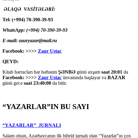
ƏLAQƏ VASİTƏLƏRİ:
Tel: (+994) 70-390-39-93
WhatsApp: (+994) 70-390-39-93
E-mail: zauryazar@mail.ru
Facebook: >>>>
Zaur Ustac
QEYD:
Kitab hərracları hər həftənin
ŞƏNBƏ
günü axşam
saat 20:01
da
Facebook: >>>>
Zaur Ustac
ünvanında başlayar və
BAZAR
günü gecə
saat 23:40:00
da bitir.
“YAZARLAR”IN BU SAYI
“YAZARLAR” JURNALI
Salam olsun, Azərbaycanın ilk hibrid jurnalı olan “Yazarlar”ın çox