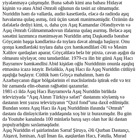
yiyələnməyə çalışmışdır. Buna səbəb kimi ana babası Hidayət
kişinin və atası Abid Əmrəli oğlunun da təsiri az olmamışdır.
Nuriddin həm də vallarda, audio kasetlərdə, eləcə də radioda aşıq
havalarına qulaq asmış, özü üçün sənəti mənimsəmişdir. Özünün də
dəfələrlə dediyi kimi, o, daha çox Aşıq Kamandar Əfəndiyevin və
Aşıq Əmrah Gülməmmədovun ifalarına qulaq asırmış. Beləcə aşıq
sənətini lazımınca mənimsəyən Nuriddin artıq Daşkəndlə bərabər
Göyçənin başqa kəndlərinə də toylara dəvət almağa başlayır. Onu
qonşu kəndlərdəki toylara daha çox həmkəndliləri Əli və Məsim
Xəlilov qardaşları aparar, Göyçəlilərə belə bir püxtə, cavan aşığın da
olmasını söyləyər, onu tanıdardılar. 1979-cu ilin bir günü Aşıq Hacı
Bayramov həmkəndlisi Abid kişidən oğlu Nuriddinin onunla aşıqlıq
etməsinə icazə istəyir. Beləliklə, Aşıq Hacı ilə Aşıq Nuriddin cütlüyü
aşıqlığa başlayır. Cütlük həm Göyçə mahalının, həm də
Azərbaycanın digər bölgələrinin el məclislərində iştirak edir və tez
bir zamanda elin-obanın rəğbətini qazanırlar.
1981-ci ildə Aşıq Hacı Bayramovla Aşıq Nuriddin birlikdə
televiziyada “Aşıq Alının Türkiyə səfəri” dastanını söyləmiş və
dastanın lеnt yazısı televiziyanın “Qızıl fond”una daxil edilmişdir.
Bundan sonra Aşıq Hacı ilə Aşıq Nuriddinin ifasında “Əmrah”
dastanı da dinləyicilərin yaddaşında xoş bir iz buraxmışdır. Bu gün
də Youtube kanalında 100 minlərlə baxış sayı olan hər iki dastan
populyarlığını saxlamaqdadır.
Aşıq Nuriddin el şairlərindən Sərraf Şiruyə, Əli Qurban Dastançı,
Alqayıt, İsmixan, Aqil İman ilə, aşıqlardan Hacı, Fətulla, Murad