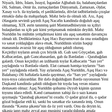
Niyazlı, İdris, İslam, İsrayıl, İsgəndər Ağbabalı ilə, balabançılardan
Əli, Salman, Əmir ilə, zurnaçılardan Dünyamalı, Zamaxan, Əjdər,
Xasay və b. ilə toylarda, el şənliklərində, dövlət tədbirlərində çıxışlar
etməklə daha da məhşurlaşdı. Məhz belə də olmalı idi. Axı, Aşıq
Ələsgərin sevimli şəyirdi Aşıq Nəcəfin kəndində doğulub aşıq
olmamaq, XIX əsrin tanınmış şairi Məmmədhüseynin su içdiyi
bulaqlardan su içib şair kimi yetişməmək mümkün deyildi. Məhz
Nuriddin bu mühitin yetişdirməsi kimi ulu aşıq sənətinin davamçısı
olmalı idi. Dediklərimizə Aşıq Hacı Bayramovun da ona ustadlığını
və sənət yoldaşlığını əlavə etsək, Nuriddinin sözün həqiqi
mənasında əvəzsiz bir aşıq olduğunun şahidi oluruq.
Keçirdiyi toyların arealı çox böyük idi. Gah səsi Göyçədən, gah
Kəlbəcərdən, gah Gəncəbasardan, gah da Bərdədən – Qarabağdan
gələrdi. Onun keçirdiyi ən izdihamlı toylar Kəlbəcərin “Sarı yer”
yaylağında və Bərdədə olardı. Elat camaatı həmişə toylarını “Sarı
yer” yaylağında edərdi. Yay aylarında Aşıq Nuriddin, Aşıq Hacı və
Balabançı Əli həftələrlə kəndə qayıtmaz, elə “Sarı yer” yaylağında
toyu-toya calayardılar. Bir dəfə doğulduğum Bərdə rayonunun Yeni
Daşkənd kəndində şahidi olduğum bir toyda baş verən nüansı
deməsəm olmaz: Aşıq Nuriddin qohumu Əyyub kişinin qızının
toyunu idarə edirdi. Kənd camaatının xahişi ilə o sazı kənara
qoymaqla “Qarabağ şikəstəsi”ni oxudu. O qədər gözəl ifa, o qədər
gözəl boğazlar etdi ki, sanki bu sənətkar elə xanəndə imiş. Onun
ifasında “Kəsmə şikəstə”nin də öz yeri vardı. Onu da deyim ki,
şikəstə janrı məhz əvvəl aşıq musiqisi yaradıcılığında əmələ