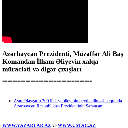
Azərbaycan Prezidenti, Müzəffər Ali Baş
Komandan İlham Əliyevin xalqa
müraciəti və digər çıxışları
===================================
Aşıq Ələsgərin 200 illik yubileyinin qeyd edilməsi haqqında
Azərbaycan Respublikası Prezidentinin Sərəncamı
===================================
WWW.YAZARLAR.AZ
və
WWW.USTAC.AZ