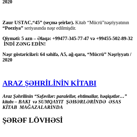
2020
Zaur USTAC,“45” (seçmə şeirlər).
Kitab “Mücrü”nəşriyyatının
“Poeziya”
seriyasında nəşr edilmişdir.
Qiyməti: 5 azn – Əlaqə: +99477-345-77-47 və +99455-502-89-32
İNDİ ZƏNG EDİN!
Nəşr göstəriciləri: 64 səhifə, A5, ağ-qara, “Mücrü” Nəşriyyatı /
2020
ARAZ ŞƏHRİLİNİN KİTABI
Araz Şəhrilinin “Səfəvilər: paralellər, ehtimallar, həqiqətlər…”
kitabı – BAKI və SUMQAYIT ŞƏHƏRLƏRİNDƏ ƏSAS
KİTAB MAĞAZALARINDA
ŞƏRƏF LÖVHƏSİ