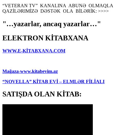
“VETERAN TV” KANALINA ABUNƏ OLMAQLA
QAZİLƏRIMİZƏ DƏSTƏK OLA BİLƏRİK: >>>>
"…yazarlar, ancaq yazarlar…"
ELEKTRON KİTABXANA
WWW.E-KİTABXANA.COM
Mağaza-www.kitabevim.az
“NOVELLA” KİTAB EVİ – ELMLƏR FİLİALI
SATIŞDA OLAN KİTAB: