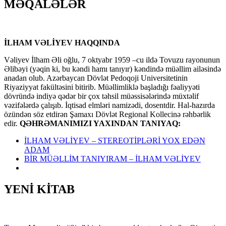
MƏQALƏLƏR
İLHAM VƏLİYEV HAQQINDA
Vəliyev İlham Əli oğlu, 7 oktyabr 1959 –cu ildə Tovuzu rayonunun
Əlibəyi (yəqin ki, bu kəndi hamı tanıyır) kəndində müəllim ailəsində
anadan olub. Azərbaycan Dövlət Pedoqoji Universitetinin
Riyaziyyat fakültəsini bitirib. Müəllimliklə başladığı fəaliyyəti
dövründə indiyə qədər bir çox təhsil müəssisələrində müxtəlif
vəzifələrdə çalışıb. İqtisad elmləri namizədi, dosentdir. Hal-hazırda
özündən söz etdirən Şamaxı Dövlət Regional Kollecinə rəhbərlik
edir.
QƏHRƏMANIMIZI YAXINDAN TANIYAQ:
İLHAM VƏLİYEV – STEREOTİPLƏRİ YOX EDƏN
ADAM
BİR MÜƏLLİM TANIYIRAM – İLHAM VƏLİYEV
YENİ KİTAB