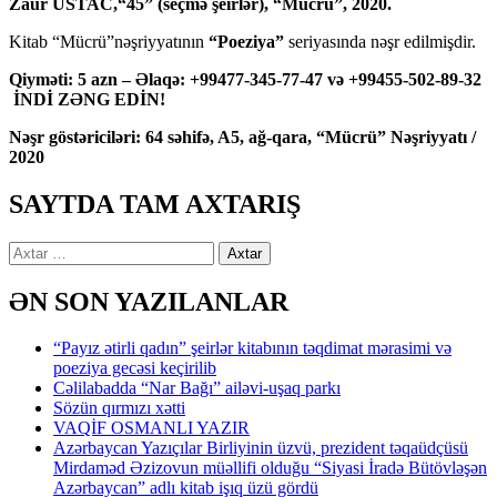
Zaur USTAC,“45” (seçmə şeirlər), “Mücrü”, 2020.
Kitab “Mücrü”nəşriyyatının
“Poeziya”
seriyasında nəşr edilmişdir.
Qiyməti: 5 azn – Əlaqə: +99477-345-77-47 və +99455-502-89-32
İNDİ ZƏNG EDİN!
Nəşr göstəriciləri: 64 səhifə, A5, ağ-qara, “Mücrü” Nəşriyyatı /
2020
SAYTDA TAM AXTARIŞ
Axtarış:
ƏN SON YAZILANLAR
“Payız ətirli qadın” şeirlər kitabının təqdimat mərasimi və
poeziya gecəsi keçirilib
Cəlilabadda “Nar Bağı” ailəvi-uşaq parkı
Sözün qırmızı xətti
VAQİF OSMANLI YAZIR
Azərbaycan Yazıçılar Birliyinin üzvü, prezident təqaüdçüsü
Mirdaməd Əzizovun müəllifi olduğu “Siyasi İradə Bütövləşən
Azərbaycan” adlı kitab işıq üzü gördü