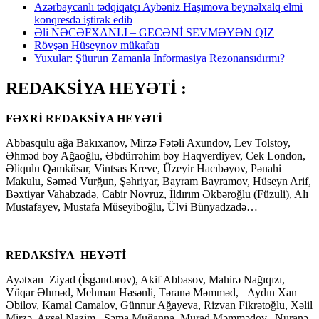
Azərbaycanlı tədqiqatçı Aybəniz Haşımova beynəlxalq elmi
konqresdə iştirak edib
Əli NƏCƏFXANLI – GECƏNİ SEVMƏYƏN QIZ
Rövşən Hüseynov mükafatı
Yuxular: Şüurun Zamanla İnformasiya Rezonansıdırmı?
REDAKSİYA HEYƏTİ :
FƏXRİ REDAKSİYA HEYƏTİ
Abbasqulu ağa Bakıxanov, Mirzə Fətəli Axundov, Lev Tolstoy,
Əhməd bəy Ağaoğlu, Əbdürrəhim bəy Haqverdiyev, Cek London,
Əliqulu Qəmküsar, Vintsas Kreve, Üzeyir Hacıbəyov, Pənahi
Makulu, Səməd Vurğun, Şəhriyar, Bayram Bayramov, Hüseyn Arif,
Bəxtiyar Vahabzadə, Cabir Novruz, İldırım Əkbəroğlu (Füzuli), Alı
Mustafayev, Mustafa Müseyiboğlu, Ülvi Bünyadzadə…
REDAKSİYA HEYƏTİ
Ayətxan Ziyad (İsgəndərov), Akif Abbasov, Mahirə Nağıqızı,
Vüqar Əhməd, Mehman Həsənli, Təranə Məmməd, Aydın Xan
Əbilov, Kamal Camalov, Günnur Ağayeva, Rizvan Fikrətoğlu, Xəlil
Mirzə, Aysel Nazim, Səma Muğanna, Murad Məmmədov, Nuranə