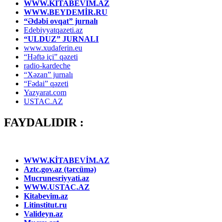
WWW.KİTABEVİM.AZ
WWW.BEYDEMİR.RU
“Ədəbi ovqat” jurnalı
Edebiyyatqazeti.az
“ULDUZ” JURNALI
www.xudaferin.eu
“Həftə içi” qəzeti
radio-kardeche
“Xəzan” jurnalı
“Fədai” qəzeti
Yazyarat.com
USTAC.AZ
FAYDALIDIR :
WWW.KİTABEVİM.AZ
Aztc.gov.az (tərcümə)
Mucrunesriyyati.az
WWW.USTAC.AZ
Kitabevim.az
Litinstitut.ru
Valideyn.az