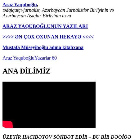
Araz Yaquboğlu
,
tədqiqatçı-jurnalist, Azərbaycan Jurnalistlər Birliyinin və
Azərbaycan Aşıqlar Birliyinin üzvü
ARAZ YAQUBOĞLUNUN YAZILARI
>>>> ƏN ÇOX OXUNAN HEKAYƏ <<<<
Mustafa Müseyiboğlu adına kitabxana
Araz Yaquboğlu
Yazarlar 60
ANA DİLİMİZ
ÜZEYİR HACIBƏYOV SÖHBƏT EDİR – BU BİR DƏQİQƏ