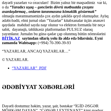
dəyərli yazarları və oxucuları! Bizim yalnız bir məqsədimiz var ki,
o da
“
Yaradıcı uşaq – gәnclәrin dövrü mәtbuatda çıxışını
asanlaşdırmaq , onların tanınmasına kömәklik göstәrmәk”
olmaqla məramnaməmizdə çox aydın şəkildə qeyd olumuşdur. Aylıq
ədəbi-bədii, elmi jurnal olan “Yazarlar” kitabxanalar üçün ənənəvi
qaydada məhdud sayda nəşr olunur və elektron formatda bir neçə
sabit, dayanıqlı, təhlükəsiz platformadan PULSUZ olaraq
yayımlanır. Jurnalın bu günə qədər çap olunmuş bütün nömrələrini
BİTİK.AZ
saytından sifariş yolu ilə əldə edə bilərsiniz. Eyni
zamanda Wahtsapp:
(+994) 70-390-39-93
“YAZARLAR, ANCAQ YAZARLAR…”
© YAZARLAR.
“YAZARLAR” PDF
ƏDƏBİYYAT XƏBƏRLƏRİ
Dəyərli dostumuz həkim, yazar, şair, bəstəkar “İGİD ƏSGƏR
MÖHKƏM DAYAN”, “CƏNƏB LEYTENANT” kimi məşhur