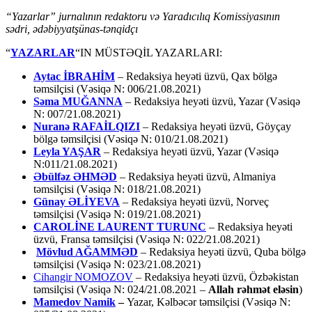
“Yazarlar” jurnalının redaktoru və Yaradıcılıq Komissiyasının
sədri, ədəbiyyatşünas-tənqidçı
“
YAZARLAR
“IN MÜSTƏQİL YAZARLARI:
Aytac İBRAHİM
– Redaksiya heyəti üzvü, Qax bölgə
təmsilçisi (Vəsiqə N: 006/21.08.2021)
Səma MUĞANNA
– Redaksiya heyəti üzvü, Yazar (Vəsiqə
N: 007/21.08.2021)
Nuranə RAFAİLQIZI
– Redaksiya heyəti üzvü, Göyçay
bölgə təmsilçisi (Vəsiqə N: 010/21.08.2021)
Leyla YAŞAR
– Redaksiya heyəti üzvü, Yazar (Vəsiqə
N:011/21.08.2021)
Əbülfəz ƏHMƏD
– Redaksiya heyəti üzvü, Almaniya
təmsilçisi (Vəsiqə N: 018/21.08.2021)
Günay ƏLİYEVA
– Redaksiya heyəti üzvü, Norveç
təmsilçisi (Vəsiqə N: 019/21.08.2021)
CAROLİNE LAURENT TURUNC
– Redaksiya heyəti
üzvü, Fransa təmsilçisi (Vəsiqə N: 022/21.08.2021)
Mövlud AĞAMMƏD
– Redaksiya heyəti üzvü, Quba bölgə
təmsilçisi (Vəsiqə N: 023/21.08.2021)
Cihangir NOMOZOV
– Redaksiya heyəti üzvü, Özbəkistan
təmsilçisi (Vəsiqə N: 024/21.08.2021 –
Allah rəhmət eləsin
)
Mamedov Namik
–
Yazar, Kəlbəcər təmsilçisi (Vəsiqə N: