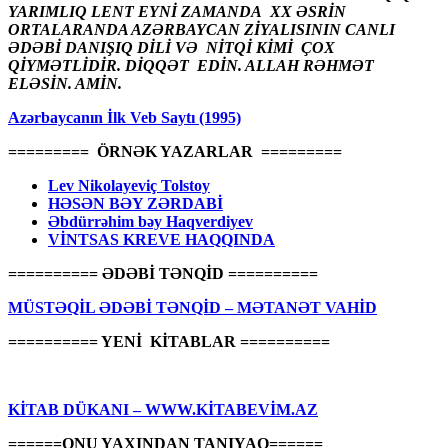
YARIMLIQ LENT EYNİ ZAMANDA XX ƏSRİN
ORTALARANDA AZƏRBAYCAN ZİYALISININ CANLI
ƏDƏBİ DANIŞIQ DİLİ VƏ NİTQİ KİMİ ÇOX
QİYMƏTLİDİR. DİQQƏT EDİN. ALLAH RƏHMƏT
ELƏSİN. AMİN.
Azərbaycanın İlk Veb Saytı (1995)
========= ÖRNƏK YAZARLAR =========
Lev Nikolayeviç Tolstoy
HƏSƏN BƏY ZƏRDABİ
Əbdürrəhim bəy Haqverdiyev
VİNTSAS KREVE HAQQINDA
========== ƏDƏBİ TƏNQİD ==========
MÜSTƏQİL ƏDƏBİ TƏNQİD – MƏTANƏT VAHİD
========== YENİ KİTABLAR ==========
KİTAB DÜKANI – WWW.KİTABEVİM.AZ
======ONU YAXINDAN TANIYAQ======