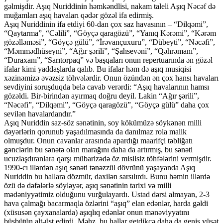
gəlmişdir. Aşıq Nuriddinin həmkəndlisi, nakam taleli Aşıq Nəcəf də
muğamları aşıq havaları qədər gözəl ifa edirmiş.
Aşıq Nuriddinin ifa etdiyi 60-dan çox saz havasının – “Dilqəmi”,
“Qaytarma”, “Cəlili”, “Göyçə qaragözü”, “Yanıq Kərəmi”, “Kərəm
gözəlləməsi”, “Göyçə gülü”, “İrəvançuxuru”, “Dübeyti”, “Nəcəfi”,
“Məmmədhüseyni”, “Ağır şərili”, “Şahsevəni”, “Qəhrəmanı”,
“Duraxanı”, “Sarıtorpaq” və başqaları onun repertuarında ən gözəl
ifalar kimi yaddaşlarda qalıb. Bu ifalar həm də aşıq musiqisi
xəzinəmizə əvəzsiz töhvələrdir. Onun özündən ən çox hansı havaları
sevdiyini soruşduqda belə cavab verərdi: “Aşıq havalarının hamsı
gözəldi. Bir-birindən ayırmaq doğru deyil. Lakin “Ağır şərili”,
“Nəcəfi”, “Dilqəmi”, “Göyçə qaragözü”, “Göyçə gülü” daha çox
sevilən havalardandır.”
Aşıq Nuriddin saz-söz sənətinin, soy kökümüzə söykənən milli
dəyərlərin qorunub yaşadılmasında da danılmaz rola malik
olmuşdur. Onun cavanlar arasında apardığı maarifçi təbliğatı
gənclərin bu sənətə olan marağını daha da artırmış, bu sənəti
ucuzlaşdıranlara qarşı mübarizədə öz misilsiz töhfələrini vermişdir.
1990-cı illərdən aşıq sənəti tənəzzül dövrünü yaşayanda Aşıq
Nuriddin bu hallara dözmür, daxilən sarsılırdı. Bunu həmin illərdə
özü də dəfələrlə söyləyər, aşıq sənətinin tarixi və milli
mədəniyyətimiz olduğunu vurğulayardı. Ustad dərsi almayan, 2-3
hava çalmağı bacarmaqla özlərini “aşıq” elan edənlər, harda gəldi
(xüsusən çayxanalarda) aşıqlıq edənlər onun mənəviyyatını
büsbütün alt-üst edirdi. Məhz, bu hallar getdikcə daha da geniş vüsət