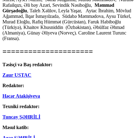
Rafailqızı, Əli bəy Azəri, Sevindik Nəsiboğlu,
Məmməd
Gürşadoğlu
, Taleh Xəlilov, Leyla Yaşar, Aytac İbrahim, Mövlud
Ağamməd, İlqar İsmayılzadə, Südabə Məmmədova, Aysu Türkel,
Murad Eloğlu, Rafiq Hümmət (Gürcüstan), Faruk Habiboğlu
(Türkiyə), Khaitov Khusniddin (Özbəkistan), Əbülfəz Əhməd
(Almaniya), Günay Əliyeva (Norveç). Caroline Laurent Turunc
(Fransa).
=====================
Təsisçi və Baş redaktor:
Zaur USTAC
Redaktor:
Həcər Atakişiyeva
Texniki redaktor:
Tuncay ŞƏHRİLİ
Məsul katib:
Araz ŞƏHRİLİ