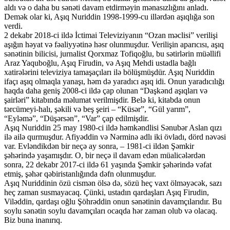
aldı və o daha bu sənəti davam etdirməyin mənasızlığını anladı.
Demək olar ki, Aşıq Nuriddin 1998-1999-cu illərdən aşıqlığa son
verdi.
2 dekabr 2018-ci ildə İctimai Televiziyanın “Ozan məclisi” verilişi
aşığın həyat və fəaliyyətinə həsr olunmuşdur. Verilişin aparıcısı, aşıq
sənətinin bilicisi, jurnalist Qorxmaz Tofiqoğlu, bu sətirlərin müəllifi
Araz Yaquboğlu, Aşıq Firudin, və Aşıq Mehdi ustadla bağlı
xatirələrini televiziya tamaşaçıları ilə bölüşmüşdür. Aşıq Nuriddin
ifaçı aşıq olmaqla yanaşı, həm də yaradıcı aşıq idi. Onun yaradıcılığı
haqda daha geniş 2008-ci ildə çap olunan “Daşkənd aşıqları və
şairləri” kitabında məlumat verilmişdir. Belə ki, kitabda onun
tərcümeyi-halı, şəkili və beş şeiri – “Küsər”, “Gül yarım”,
“Eyləmə”, “Düşərsən”, “Var” çap edilmişdir.
Aşıq Nuriddin 25 may 1980-ci ildə həmkəndlisi Sənubər Aslan qızı
ilə ailə qurmuşdur. Afiyəddin və Nərminə adlı iki övladı, dörd nəvəsi
var. Evləndikdən bir neçə ay sonra, – 1981-ci ildən Şəmkir
şəhərində yaşamışdır. O, bir neçə il davam edən müalicələrdən
sonra, 22 dekabr 2017-ci ildə 61 yaşında Şəmkir şəhərində vəfat
etmiş, şəhər qəbiristanlığında dəfn olunmuşdur.
Aşıq Nuriddinin özü cismən ölsə də, sözü heç vaxt ölməyəcək, sazı
heç zaman susmayacaq. Çünki, ustadın qardaşları Aşıq Firudin,
Viləddin, qardaşı oğlu Şöhrəddin onun sənətinin davamçılarıdır. Bu
soylu sənətin soylu davamçıları ocaqda hər zaman olub və olacaq.
Biz buna inanırıq.