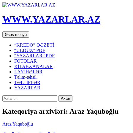
WWW.YAZARLAR.AZ
Axtar
Mühtəviyyata
Əsas menyu
keç
“KREDO” QƏZETİ
“ULDUZ” PDF
“YAZARLAR” PDF
FOTOLAR
KİTABXANALAR
LAYİHƏLƏR
Təlim-təhsil
TƏLTİFLƏR
YAZARLAR
Axtarış:
Kateqoriya arxivləri: Araz Yaquboğlu
Araz Yaquboğlu