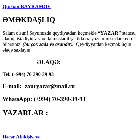
Qurban BAYRAMOV
ƏMƏKDAŞLIQ
Salam olsun! Saytımızda qeydiyatdan keçməklə
“YAZAR”
statusu
alaraq, istədiyiniz vaxtda müstəqil şəkildə öz yazılarınızı dərc edə
bilərsiniz
(
bu çox sadə və asandır
).
Qeydiyyatdan keçmək üçün
əlaqə saxlayın.
ƏLAQƏ:
Tel: (+994) 70-390-39-93
E-mail: zauryazar@mail.ru
WhatsApp: (
+994
) 70-390-39-93
YAZARLAR :
Həcər Atakişiyeva