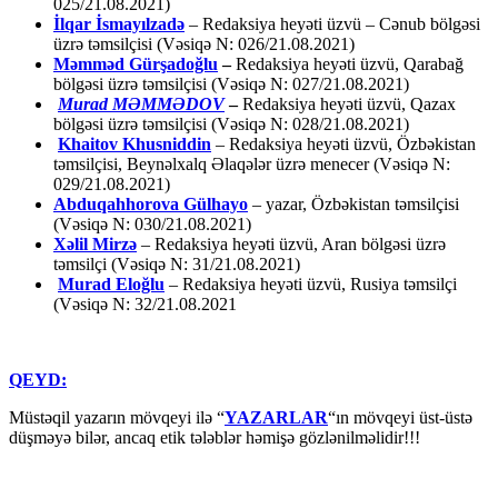
025/21.08.2021)
İlqar İsmayılzadə
–
Redaksiya heyəti üzvü – Cənub bölgəsi
üzrə təmsilçisi (Vəsiqə N: 026/21.08.2021)
Məmməd Gürşadoğlu
–
Redaksiya heyəti üzvü, Qarabağ
bölgəsi üzrə təmsilçisi (Vəsiqə N: 027/21.08.2021)
Murad MƏMMƏDOV
–
Redaksiya heyəti üzvü, Qazax
bölgəsi üzrə təmsilçisi (Vəsiqə N: 028/21.08.2021)
Khaitov Khusniddin
– Redaksiya heyəti üzvü, Özbəkistan
təmsilçisi, Beynəlxalq Əlaqələr üzrə menecer (Vəsiqə N:
029/21.08.2021)
Abduqahhorova Gülhayo
– yazar, Özbəkistan təmsilçisi
(Vəsiqə N: 030/21.08.2021)
Xəlil Mirzə
– Redaksiya heyəti üzvü, Aran bölgəsi üzrə
təmsilçi (Vəsiqə N: 31/21.08.2021)
Murad Eloğlu
– Redaksiya heyəti üzvü, Rusiya təmsilçi
(Vəsiqə N: 32/21.08.2021
QEYD:
Müstəqil yazarın mövqeyi ilə “
YAZARLAR
“ın mövqeyi üst-üstə
düşməyə bilər, ancaq etik tələblər həmişə gözlənilməlidir!!!