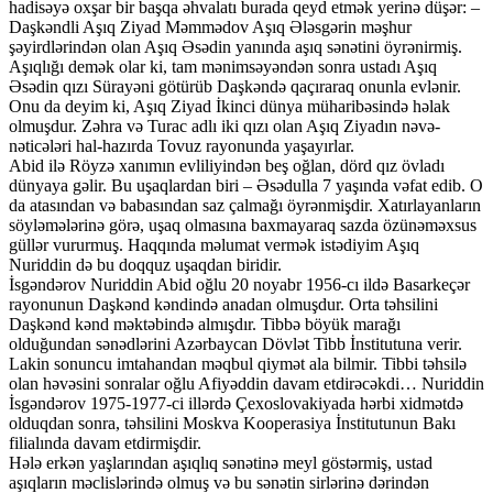
hadisəyə oxşar bir başqa əhvalatı burada qeyd etmək yerinə düşər: –
Daşkəndli Aşıq Ziyad Məmmədov Aşıq Ələsgərin məşhur
şəyirdlərindən olan Aşıq Əsədin yanında aşıq sənətini öyrənirmiş.
Aşıqlığı demək olar ki, tam mənimsəyəndən sonra ustadı Aşıq
Əsədin qızı Sürayəni götürüb Daşkəndə qaçıraraq onunla evlənir.
Onu da deyim ki, Aşıq Ziyad İkinci dünya müharibəsində həlak
olmuşdur. Zəhra və Turac adlı iki qızı olan Aşıq Ziyadın nəvə-
nəticələri hal-hazırda Tovuz rayonunda yaşayırlar.
Abid ilə Röyzə xanımın evliliyindən beş oğlan, dörd qız övladı
dünyaya gəlir. Bu uşaqlardan biri – Əsədulla 7 yaşında vəfat edib. O
da atasından və babasından saz çalmağı öyrənmişdir. Xatırlayanların
söyləmələrinə görə, uşaq olmasına baxmayaraq sazda özünəməxsus
güllər vururmuş. Haqqında məlumat vermək istədiyim Aşıq
Nuriddin də bu doqquz uşaqdan biridir.
İsgəndərov Nuriddin Abid oğlu 20 noyabr 1956-cı ildə Basarkeçər
rayonunun Daşkənd kəndində anadan olmuşdur. Orta təhsilini
Daşkənd kənd məktəbində almışdır. Tibbə böyük marağı
olduğundan sənədlərini Azərbaycan Dövlət Tibb İnstitutuna verir.
Lakin sonuncu imtahandan məqbul qiymət ala bilmir. Tibbi təhsilə
olan həvəsini sonralar oğlu Afiyəddin davam etdirəcəkdi… Nuriddin
İsgəndərov 1975-1977-ci illərdə Çexoslovakiyada hərbi xidmətdə
olduqdan sonra, təhsilini Moskva Kooperasiya İnstitutunun Bakı
filialında davam etdirmişdir.
Hələ erkən yaşlarından aşıqlıq sənətinə meyl göstərmiş, ustad
aşıqların məclislərində olmuş və bu sənətin sirlərinə dərindən