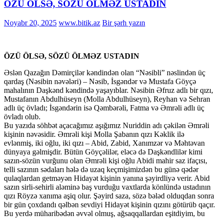
ÖZÜ ÖLSƏ, SÖZÜ ÖLMƏZ USTADIN
Noyabr 20, 2025
www.bitik.az
Bir şərh yazın
ÖZÜ ÖLSƏ, SÖZÜ ÖLMƏZ USTADIN
Əslən Qazağın Dəmirçilər kəndindən olan “Nəsibli” nəslindən üç
qardaş (Nəsibin nəvələri) – Nəsib, İsgəndər və Mustafa Göyçə
mahalının Daşkənd kəndində yaşayıblar. Nəsibin Əfruz adlı bir qızı,
Mustafanın Abdulhüseyn (Molla Abdulhüseyn), Reyhan və Sehran
adlı üç övladı; İsgəndərin isə Qəmbərəli, Fatma və Əmrəli adlı üç
övladı olub.
Bu yazıda söhbət açacağımız aşığımız Nuriddin adı çəkilən Əmrəli
kişinin nəvəsidir. Əmrəli kişi Molla Şabanın qızı Kəklik ilə
evlənmiş, iki oğlu, iki qızı – Abid, Zabid, Xanımzər və Məhtəvan
dünyaya gəlmişdir. Bütün Göyçəlilər, eləcə də Daşkəndlilər kimi
sazın-sözün vurğunu olan Əmrəli kişi oğlu Abidi mahir saz ifaçısı,
telli sazının sədaları hələ də uzaq keçmişimizdən bu günə qədər
qulaqlardan getməyən Hidayət kişinin yanına şəyirdliyə verir. Abid
sazın sirli-sehirli aləminə baş vurduğu vaxtlarda könlündə ustadının
qızı Röyzə xanıma aşiq olur. Şəyird saza, sözə bələd olduqdan sonra
bir gün çoxdandı qəlbən sevdiyi Hidayət kişinin qızını götürüb qaçır.
Bu yerdə müharibədən əvvəl olmuş, ağsaqqallardan eşitdiyim, bu