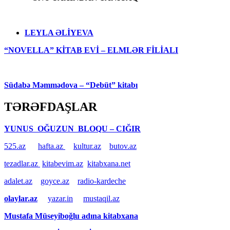
LEYLA ƏLİYEVA
“NOVELLA” KİTAB EVİ – ELMLƏR FİLİALI
Südabə Məmmədova – “Debüt” kitabı
TƏRƏFDAŞLAR
YUNUS OĞUZUN BLOQU – CIĞIR
525.az
hafta.az
kultur.az
butov.az
tezadlar.az
kitabevim.az
kitabxana.net
adalet.az
goyce.az
radio-kardeche
olaylar.az
yazar.in
mustaqil.az
Mustafa Müseyiboğlu adına kitabxana