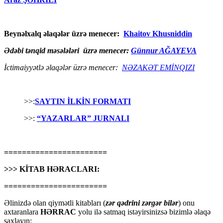
Beynəlxalq əlaqələr üzrə menecer:
Khaitov Khusniddin
Ədəbi tənqid məsələləri üzrə menecer:
Günnur AĞAYEVA
İctimaiyyətlə əlaqələr üzrə menecer:
NƏZAKƏT EMİNQIZI
>>:
SAYTIN İLKİN FORMATI
>>:
“YAZARLAR” JURNALI
=======================
>>> KİTAB HƏRACLARI:
=======================
Əlinizdə olan qiymətli kitabları (
zər qədrini zərgər bilər
) onu
axtaranlara
HƏRRAC
yolu ilə satmaq istəyirsinizsə bizimlə əlaqə
saxlayın: