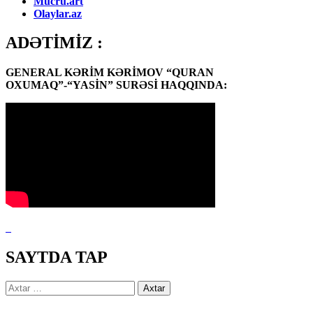
Mucru.art
Olaylar.az
ADƏTİMİZ :
GENERAL KƏRİM KƏRİMOV “QURAN
OXUMAQ”-“YASİN” SURƏSİ HAQQINDA:
SAYTDA TAP
Axtarış: