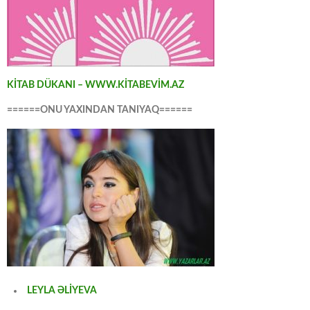
KİTAB DÜKANI – WWW.KİTABEVİM.AZ
======ONU YAXINDAN TANIYAQ======
LEYLA ƏLİYEVA