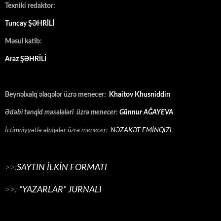
Texniki redaktor:
Tuncay ŞƏHRİLİ
Məsul katib:
Araz ŞƏHRİLİ
Beynəlxalq əlaqələr üzrə menecer:
Khaitov Khusniddin
Ədəbi tənqid məsələləri üzrə menecer:
Günnur AĞAYEVA
İctimaiyyətlə əlaqələr üzrə menecer:
NƏZAKƏT EMİNQIZI
>>:
SAYTIN İLKİN FORMATI
>>:
“YAZARLAR” JURNALI