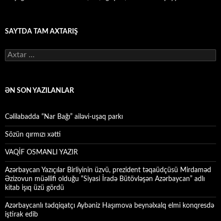
SAYTDA TAM AXTARIŞ
Axtarış:
ƏN SON YAZILANLAR
Cəlilabadda “Nar Bağı” ailəvi-uşaq parkı
Sözün qırmızı xətti
VAQİF OSMANLI YAZIR
Azərbaycan Yazıçılar Birliyinin üzvü, prezident təqaüdçüsü Mirdaməd
Əzizovun müəllifi olduğu “Siyasi İradə Bütövləşən Azərbaycan” adlı
kitab işıq üzü gördü
Azərbaycanlı tədqiqatçı Aybəniz Haşımova beynəlxalq elmi konqresdə
iştirak edib