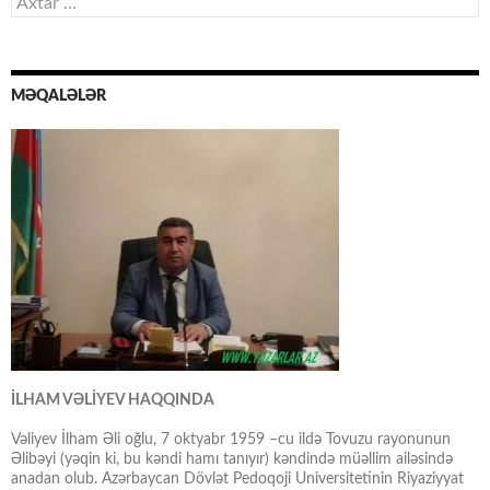
Axtarış:
MƏQALƏLƏR
İLHAM VƏLİYEV HAQQINDA
Vəliyev İlham Əli oğlu, 7 oktyabr 1959 –cu ildə Tovuzu rayonunun
Əlibəyi (yəqin ki, bu kəndi hamı tanıyır) kəndində müəllim ailəsində
anadan olub. Azərbaycan Dövlət Pedoqoji Universitetinin Riyaziyyat