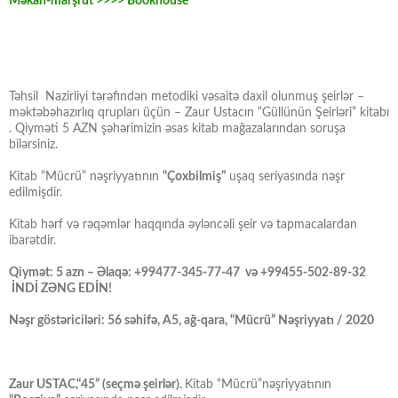
Məkan-marşrut >>>> Bookhouse
Təhsil Nazirliyi tərəfindən metodiki vəsaitə daxil olunmuş şeirlər –
məktəbəhazırlıq qrupları üçün – Zaur Ustacın “Güllünün Şeirləri” kitabı
. Qiyməti 5 AZN şəhərimizin əsas kitab mağazalarından soruşa
bilərsiniz.
Kitab “Mücrü” nəşriyyatının
“Çoxbilmiş”
uşaq seriyasında nəşr
edilmişdir.
Kitab hərf və rəqəmlər haqqında əyləncəli şeir və tapmacalardan
ibarətdir.
Qiymət: 5 azn – Əlaqə: +99477-345-77-47 və +99455-502-89-32
İNDİ ZƏNG EDİN!
Nəşr göstəriciləri: 56 səhifə, A5, ağ-qara, “Mücrü” Nəşriyyatı / 2020
Zaur USTAC,“45” (seçmə şeirlər).
Kitab “Mücrü”nəşriyyatının