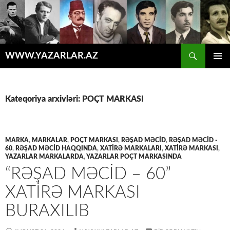
Axtar
WWW.YAZARLAR.AZ
MÜHTƏVIYYATA
ƏSAS
KEÇ
MENYU
Kateqoriya arxivləri: POÇT MARKASI
MARKA
,
MARKALAR
,
POÇT MARKASI
,
RƏŞAD MƏCİD
,
RƏŞAD MƏCİD -
60
,
RƏŞAD MƏCİD HAQQINDA
,
XATİRƏ MARKALARI
,
XATİRƏ MARKASI
,
YAZARLAR MARKALARDA
,
YAZARLAR POÇT MARKASINDA
“RƏŞAD MƏCID – 60”
XATIRƏ MARKASI
BURAXILIB