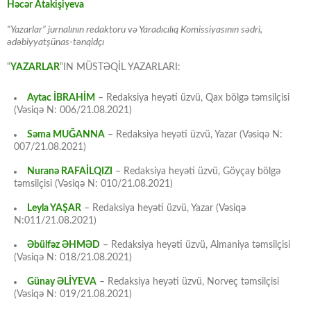
Həcər Atakişiyeva
“Yazarlar” jurnalının redaktoru və Yaradıcılıq Komissiyasının sədri,
ədəbiyyatşünas-tənqidçı
“
YAZARLAR
“IN MÜSTƏQİL YAZARLARI:
Aytac İBRAHİM
– Redaksiya heyəti üzvü, Qax bölgə təmsilçisi
(Vəsiqə N: 006/21.08.2021)
Səma MUĞANNA
– Redaksiya heyəti üzvü, Yazar (Vəsiqə N:
007/21.08.2021)
Nuranə RAFAİLQIZI
– Redaksiya heyəti üzvü, Göyçay bölgə
təmsilçisi (Vəsiqə N: 010/21.08.2021)
Leyla YAŞAR
– Redaksiya heyəti üzvü, Yazar (Vəsiqə
N:011/21.08.2021)
Əbülfəz ƏHMƏD
– Redaksiya heyəti üzvü, Almaniya təmsilçisi
(Vəsiqə N: 018/21.08.2021)
Günay ƏLİYEVA
– Redaksiya heyəti üzvü, Norveç təmsilçisi
(Vəsiqə N: 019/21.08.2021)