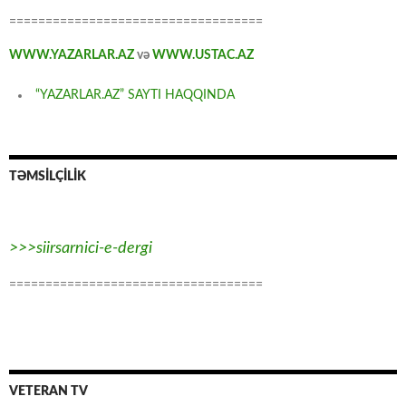
===================================
WWW.YAZARLAR.AZ
və
WWW.USTAC.AZ
“YAZARLAR.AZ” SAYTI HAQQINDA
TƏMSİLÇİLİK
>>>siirsarnici-e-dergi
===================================
VETERAN TV