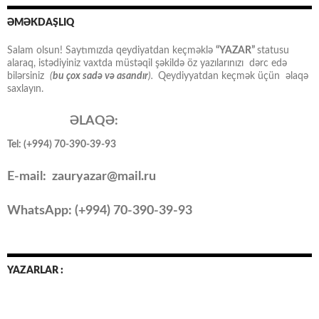
ƏMƏKDAŞLIQ
Salam olsun! Saytımızda qeydiyatdan keçməklə
“YAZAR”
statusu
alaraq, istədiyiniz vaxtda müstəqil şəkildə öz yazılarınızı dərc edə
bilərsiniz
(
bu çox sadə və asandır
).
Qeydiyyatdan keçmək üçün əlaqə
saxlayın.
ƏLAQƏ:
Tel: (+994) 70-390-39-93
E-mail: zauryazar@mail.ru
WhatsApp: (
+994
) 70-390-39-93
YAZARLAR :