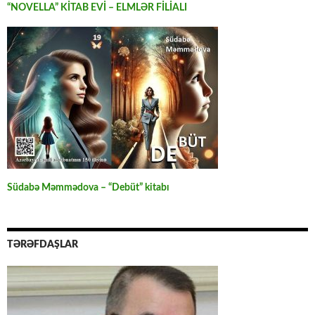
“NOVELLA” KİTAB EVİ – ELMLƏR FİLİALI
Südabə Məmmədova – “Debüt” kitabı
TƏRƏFDAŞLAR