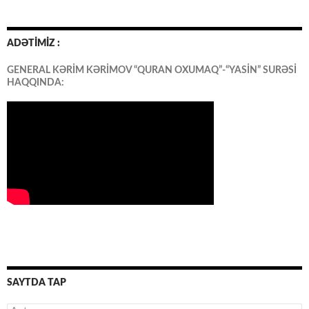
ADƏTİMİZ :
GENERAL KƏRİM KƏRİMOV “QURAN OXUMAQ”-“YASİN” SURƏSİ
HAQQINDA:
SAYTDA TAP