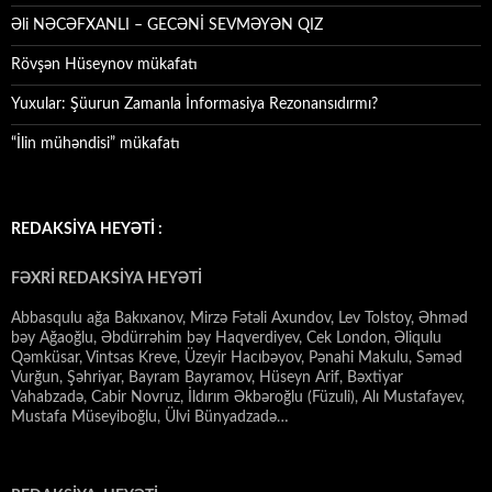
Əli NƏCƏFXANLI – GECƏNİ SEVMƏYƏN QIZ
Rövşən Hüseynov mükafatı
Yuxular: Şüurun Zamanla İnformasiya Rezonansıdırmı?
“İlin mühəndisi” mükafatı
REDAKSİYA HEYƏTİ :
FƏXRİ REDAKSİYA HEYƏTİ
Abbasqulu ağa Bakıxanov, Mirzə Fətəli Axundov, Lev Tolstoy, Əhməd
bəy Ağaoğlu, Əbdürrəhim bəy Haqverdiyev, Cek London, Əliqulu
Qəmküsar, Vintsas Kreve, Üzeyir Hacıbəyov, Pənahi Makulu, Səməd
Vurğun, Şəhriyar, Bayram Bayramov, Hüseyn Arif, Bəxtiyar
Vahabzadə, Cabir Novruz, İldırım Əkbəroğlu (Füzuli), Alı Mustafayev,
Mustafa Müseyiboğlu, Ülvi Bünyadzadə…