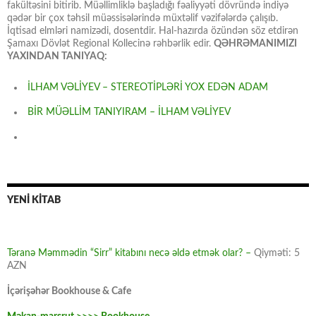
fakültəsini bitirib. Müəllimliklə başladığı fəaliyyəti dövründə indiyə
qədər bir çox təhsil müəssisələrində müxtəlif vəzifələrdə çalışıb.
İqtisad elmləri namizədi, dosentdir. Hal-hazırda özündən söz etdirən
Şamaxı Dövlət Regional Kollecinə rəhbərlik edir.
QƏHRƏMANIMIZI
YAXINDAN TANIYAQ:
İLHAM VƏLİYEV – STEREOTİPLƏRİ YOX EDƏN ADAM
BİR MÜƏLLİM TANIYIRAM – İLHAM VƏLİYEV
YENİ KİTAB
Təranə Məmmədin “Sirr” kitabını necə əldə etmək olar? –
Qiyməti: 5
AZN
İçərişəhər Bookhouse & Cafe