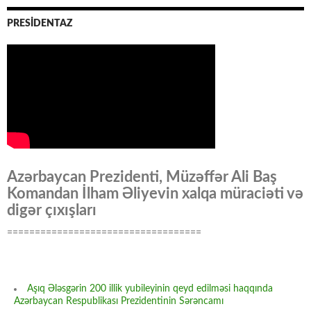
PRESİDENTAZ
Azərbaycan Prezidenti, Müzəffər Ali Baş
Komandan İlham Əliyevin xalqa müraciəti və
digər çıxışları
===================================
Aşıq Ələsgərin 200 illik yubileyinin qeyd edilməsi haqqında
Azərbaycan Respublikası Prezidentinin Sərəncamı