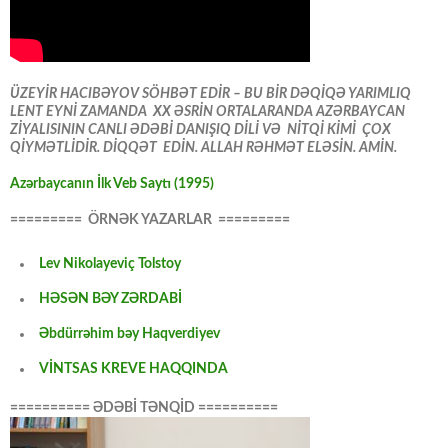
ÜZEYİR HACIBƏYOV SÖHBƏT EDİR – BU BİR DƏQİQƏ YARIMLIQ
LENT EYNİ ZAMANDA XX ƏSRİN ORTALARANDA AZƏRBAYCAN
ZİYALISININ CANLI ƏDƏBİ DANIŞIQ DİLİ VƏ NİTQİ KİMİ ÇOX
QİYMƏTLİDİR. DİQQƏT EDİN. ALLAH RƏHMƏT ELƏSİN. AMİN.
Azərbaycanın İlk Veb Saytı (1995)
========= ÖRNƏK YAZARLAR =========
Lev Nikolayeviç Tolstoy
HƏSƏN BƏY ZƏRDABİ
Əbdürrəhim bəy Haqverdiyev
VİNTSAS KREVE HAQQINDA
========== ƏDƏBİ TƏNQİD ==========