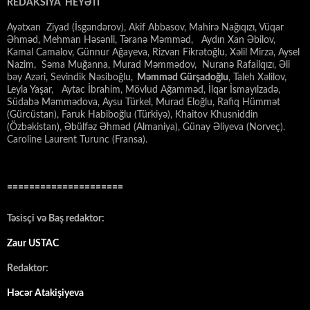
REDAKSİYA HEYƏTİ
Ayətxan Ziyad (İsgəndərov), Akif Abbasov, Mahirə Nağıqızı, Vüqar
Əhməd, Mehman Həsənli, Təranə Məmməd, Aydın Xan Əbilov,
Kamal Camalov, Günnur Ağayeva, Rizvan Fikrətoğlu, Xəlil Mirzə, Aysel
Nazim, Səma Muğanna, Murad Məmmədov, Nuranə Rafailqızı, Əli
bəy Azəri, Sevindik Nəsiboğlu,
Məmməd Gürşadoğlu
, Taleh Xəlilov,
Leyla Yaşar, Aytac İbrahim, Mövlud Ağamməd, İlqar İsmayılzadə,
Südabə Məmmədova, Aysu Türkel, Murad Eloğlu, Rafiq Hümmət
(Gürcüstan), Faruk Habiboğlu (Türkiyə), Khaitov Khusniddin
(Özbəkistan), Əbülfəz Əhməd (Almaniya), Günay Əliyeva (Norveç).
Caroline Laurent Turunc (Fransa).
=====================
Təsisçi və Baş redaktor:
Zaur USTAC
Redaktor:
Həcər Atakişiyeva