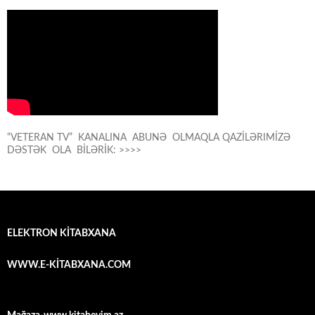
“VETERAN TV” KANALINA ABUNƏ OLMAQLA QAZİLƏRIMİZƏ
DƏSTƏK OLA BİLƏRİK: >>>>
ELEKTRON KİTABXANA
WWW.E-KİTABXANA.COM