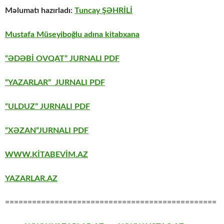
Məlumatı hazırladı:
Tuncay ŞƏHRİLİ
Mustafa Müseyiboğlu adına kitabxana
“ƏDƏBİ OVQAT” JURNALI PDF
“YAZARLAR” JURNALI PDF
“ULDUZ” JURNALI PDF
“XƏZAN”JURNALI PDF
WWW.KİTABEVİM.AZ
YAZARLAR.AZ
===============================================