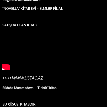
Mağaza-www.kitabevim.az
“NOVELLA” KİTAB EVİ – ELMLƏR FİLİALI
SATIŞDA OLAN KİTAB:
>>>>WWW.USTAC.AZ
Südabə Məmmədova – “Debüt” kitabı
BU XÜSUSİ KİTABDIR: