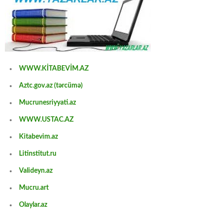
WWW.KİTABEVİM.AZ
Aztc.gov.az (tərcümə)
Mucrunesriyyati.az
WWW.USTAC.AZ
Kitabevim.az
Litinstitut.ru
Valideyn.az
Mucru.art
Olaylar.az