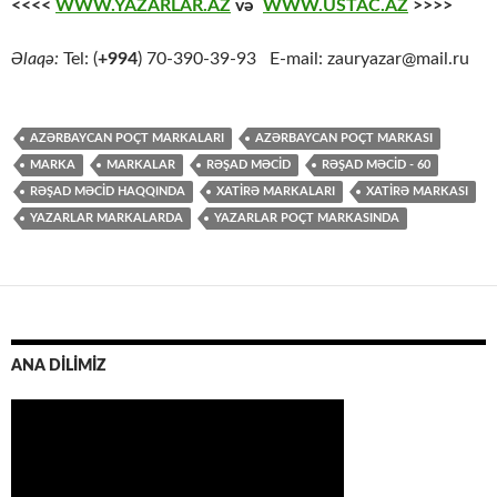
<<<<
WWW.YAZARLAR.AZ
və
WWW.USTAC.AZ
>>>>
Əlaqə:
Tel: (
+994
) 70-390-39-93 E-mail: zauryazar@mail.ru
AZƏRBAYCAN POÇT MARKALARI
AZƏRBAYCAN POÇT MARKASI
MARKA
MARKALAR
RƏŞAD MƏCİD
RƏŞAD MƏCİD - 60
RƏŞAD MƏCİD HAQQINDA
XATİRƏ MARKALARI
XATİRƏ MARKASI
YAZARLAR MARKALARDA
YAZARLAR POÇT MARKASINDA
ANA DİLİMİZ