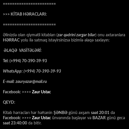
=======================
>>> KİTAB HƏRACLARI:
=======================
Əlinizdə olan qiymətli kitabları (
zər qədrini zərgər bilər
) onu axtaranlara
HƏRRAC
yolu ilə satmaq istəyirsinizsə bizimlə əlaqə saxlayın:
ƏLAQƏ VASİTƏLƏRİ:
Tel: (+994) 70-390-39-93
WhatsApp: (+994) 70-390-39-93
E-mail: zauryazar@mail.ru
Facebook: >>>>
Zaur Ustac
QEYD:
Kitab hərracları hər həftənin
ŞƏNBƏ
günü axşam
saat 20:01
da
Facebook: >>>>
Zaur Ustac
ünvanında başlayar və
BAZAR
günü gecə
saat 23:40:00
da bitir.