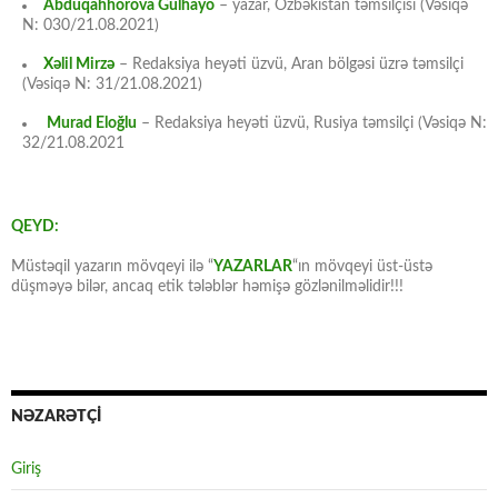
Abduqahhorova Gülhayo
– yazar, Özbəkistan təmsilçisi (Vəsiqə
N: 030/21.08.2021)
Xəlil Mirzə
– Redaksiya heyəti üzvü, Aran bölgəsi üzrə təmsilçi
(Vəsiqə N: 31/21.08.2021)
Murad Eloğlu
– Redaksiya heyəti üzvü, Rusiya təmsilçi (Vəsiqə N:
32/21.08.2021
QEYD:
Müstəqil yazarın mövqeyi ilə “
YAZARLAR
“ın mövqeyi üst-üstə
düşməyə bilər, ancaq etik tələblər həmişə gözlənilməlidir!!!
NƏZARƏTÇİ
Giriş