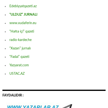
Edebiyyatqazeti.az
“ULDUZ” JURNALI
www.xudaferin.eu
“Həftə içi” qəzeti
radio-kardeche
“Xəzan” jurnalı
“Fədai” qəzeti
Yazyarat.com
USTAC.AZ
FAYDALIDIR :