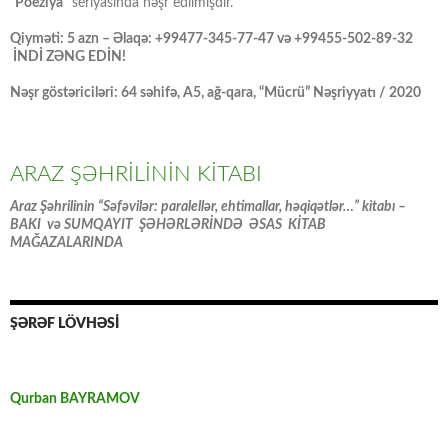
“Poeziya”
seriyasında nəşr edilmişdir.
Qiyməti: 5 azn – Əlaqə: +99477-345-77-47 və +99455-502-89-32
İNDİ ZƏNG EDİN!
Nəşr göstəriciləri: 64 səhifə, A5, ağ-qara, “Mücrü” Nəşriyyatı / 2020
ARAZ ŞƏHRİLİNİN KİTABI
Araz Şəhrilinin “Səfəvilər: paralellər, ehtimallar, həqiqətlər…” kitabı –
BAKI və SUMQAYIT ŞƏHƏRLƏRİNDƏ ƏSAS KİTAB
MAĞAZALARINDA
ŞƏRƏF LÖVHƏSİ
Qurban BAYRAMOV