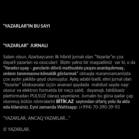
“YAZARLAR”IN BU SAYI
“YAZARLAR” JURNALI
Salam olsun, Azərbaycanın ilk hibrid jurnalı olan “Yazarlar”ın çox
dəyərli yazarları və oxucuları! Bizim yalnız bir məqsədimiz var ki, o da
“
Yaradıcı uşaq – gәnclәrin dövrü mәtbuatda çıxışını asanlaşdırmaq ,
onların tanınmasına kömәklik göstәrmәk”
olmaqla məramnaməmizdə
çox aydın şəkildə qeyd olumuşdur. Aylıq ədəbi-bədii, elmi jurnal olan
“Yazarlar” kitabxanalar üçün ənənəvi qaydada məhdud sayda nəşr
olunur və elektron formatda bir neçə sabit, dayanıqlı, təhlükəsiz
platformadan PULSUZ olaraq yayımlanır. Jurnalın bu günə qədər çap
olunmuş bütün nömrələrini
BİTİK.AZ
saytından sifariş yolu ilə əldə
edə bilərsiniz. Eyni zamanda Wahtsapp:
(+994) 70-390-39-93
“YAZARLAR, ANCAQ YAZARLAR…”
© YAZARLAR.