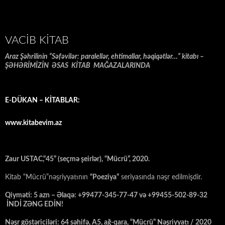
VACIB KITAB
Araz Şəhrilinin “Səfəvilər: paralellər, ehtimallar, həqiqətlər…” kitabı –
ŞƏHƏRİMİZİN ƏSAS KİTAB MAĞAZALARINDA
E-DÜKAN – KİTABLAR:
www.kitabevim.az
Zaur USTAC,“45” (seçmə şeirlər), “Mücrü”, 2020.
Kitab “Mücrü”nəşriyyatının
“Poeziya”
seriyasında nəşr edilmişdir.
Qiyməti: 5 azn – Əlaqə: +99477-345-77-47 və +99455-502-89-32
İNDİ ZƏNG EDİN!
Nəşr göstəriciləri: 64 səhifə, A5, ağ-qara, “Mücrü” Nəşriyyatı / 2020