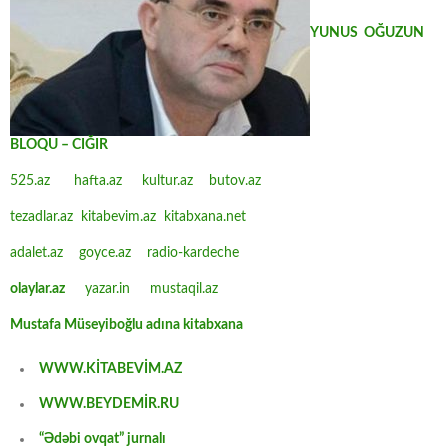
YUNUS OĞUZUN
BLOQU – CIĞIR
525.az
hafta.az
kultur.az
butov.az
tezadlar.az
kitabevim.az
kitabxana.net
adalet.az
goyce.az
radio-kardeche
olaylar.az
yazar.in
mustaqil.az
Mustafa Müseyiboğlu adına kitabxana
WWW.KİTABEVİM.AZ
WWW.BEYDEMİR.RU
“Ədəbi ovqat” jurnalı