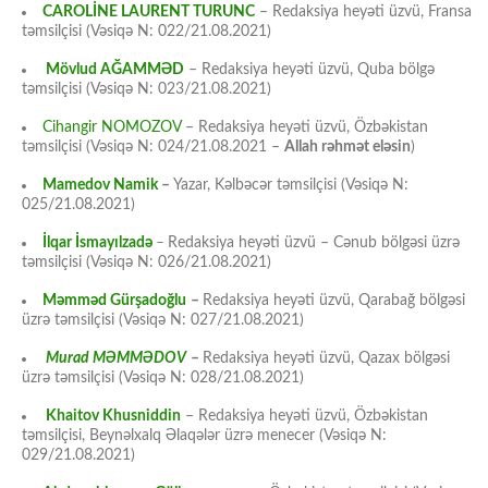
CAROLİNE LAURENT TURUNC
– Redaksiya heyəti üzvü, Fransa
təmsilçisi (Vəsiqə N: 022/21.08.2021)
Mövlud AĞAMMƏD
– Redaksiya heyəti üzvü, Quba bölgə
təmsilçisi (Vəsiqə N: 023/21.08.2021)
Cihangir NOMOZOV
– Redaksiya heyəti üzvü, Özbəkistan
təmsilçisi (Vəsiqə N: 024/21.08.2021 –
Allah rəhmət eləsin
)
Mamedov Namik
–
Yazar, Kəlbəcər təmsilçisi (Vəsiqə N:
025/21.08.2021)
İlqar İsmayılzadə
–
Redaksiya heyəti üzvü – Cənub bölgəsi üzrə
təmsilçisi (Vəsiqə N: 026/21.08.2021)
Məmməd Gürşadoğlu
–
Redaksiya heyəti üzvü, Qarabağ bölgəsi
üzrə təmsilçisi (Vəsiqə N: 027/21.08.2021)
Murad MƏMMƏDOV
–
Redaksiya heyəti üzvü, Qazax bölgəsi
üzrə təmsilçisi (Vəsiqə N: 028/21.08.2021)
Khaitov Khusniddin
– Redaksiya heyəti üzvü, Özbəkistan
təmsilçisi, Beynəlxalq Əlaqələr üzrə menecer (Vəsiqə N:
029/21.08.2021)