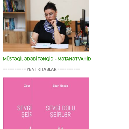
MÜSTƏQİL ƏDƏBİ TƏNQİD – MƏTANƏT VAHİD
========== YENİ KİTABLAR ==========