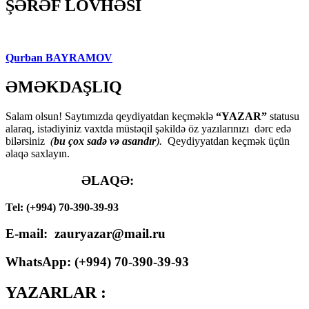
ŞƏRƏF LÖVHƏSİ
Qurban BAYRAMOV
ƏMƏKDAŞLIQ
Salam olsun! Saytımızda qeydiyatdan keçməklə
“YAZAR”
statusu
alaraq, istədiyiniz vaxtda müstəqil şəkildə öz yazılarınızı dərc edə
bilərsiniz
(
bu çox sadə və asandır
).
Qeydiyyatdan keçmək üçün
əlaqə saxlayın.
ƏLAQƏ:
Tel: (+994) 70-390-39-93
E-mail: zauryazar@mail.ru
WhatsApp: (
+994
) 70-390-39-93
YAZARLAR :