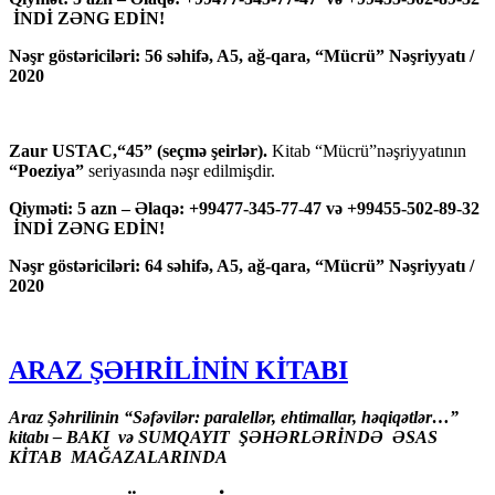
İNDİ ZƏNG EDİN!
Nəşr göstəriciləri: 56 səhifə, A5, ağ-qara, “Mücrü” Nəşriyyatı /
2020
Zaur USTAC,“45” (seçmə şeirlər).
Kitab “Mücrü”nəşriyyatının
“Poeziya”
seriyasında nəşr edilmişdir.
Qiyməti: 5 azn – Əlaqə: +99477-345-77-47 və +99455-502-89-32
İNDİ ZƏNG EDİN!
Nəşr göstəriciləri: 64 səhifə, A5, ağ-qara, “Mücrü” Nəşriyyatı /
2020
ARAZ ŞƏHRİLİNİN KİTABI
Araz Şəhrilinin “Səfəvilər: paralellər, ehtimallar, həqiqətlər…”
kitabı – BAKI və SUMQAYIT ŞƏHƏRLƏRİNDƏ ƏSAS
KİTAB MAĞAZALARINDA