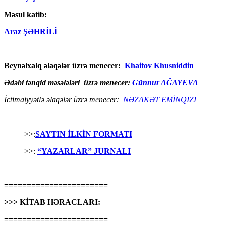
Məsul katib:
Araz ŞƏHRİLİ
Beynəlxalq əlaqələr üzrə menecer:
Khaitov Khusniddin
Ədəbi tənqid məsələləri üzrə menecer:
Günnur AĞAYEVA
İctimaiyyətlə əlaqələr üzrə menecer:
NƏZAKƏT EMİNQIZI
>>:
SAYTIN İLKİN FORMATI
>>:
“YAZARLAR” JURNALI
=======================
>>> KİTAB HƏRACLARI:
=======================