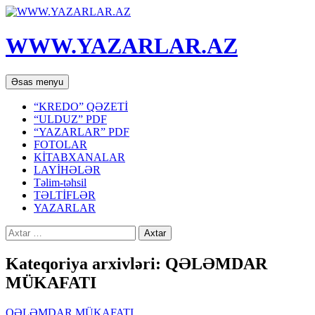
WWW.YAZARLAR.AZ
Axtar
Mühtəviyyata
Əsas menyu
keç
“KREDO” QƏZETİ
“ULDUZ” PDF
“YAZARLAR” PDF
FOTOLAR
KİTABXANALAR
LAYİHƏLƏR
Təlim-təhsil
TƏLTİFLƏR
YAZARLAR
Axtarış:
Kateqoriya arxivləri: QƏLƏMDAR
MÜKAFATI
QƏLƏMDAR MÜKAFATI