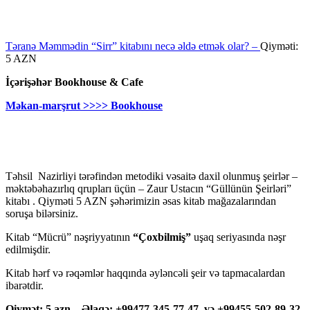
Təranə Məmmədin “Sirr” kitabını necə əldə etmək olar? –
Qiyməti:
5 AZN
İçərişəhər Bookhouse & Cafe
Məkan-marşrut >>>> Bookhouse
Təhsil Nazirliyi tərəfindən metodiki vəsaitə daxil olunmuş şeirlər –
məktəbəhazırlıq qrupları üçün – Zaur Ustacın “Güllünün Şeirləri”
kitabı . Qiyməti 5 AZN şəhərimizin əsas kitab mağazalarından
soruşa bilərsiniz.
Kitab “Mücrü” nəşriyyatının
“Çoxbilmiş”
uşaq seriyasında nəşr
edilmişdir.
Kitab hərf və rəqəmlər haqqında əyləncəli şeir və tapmacalardan
ibarətdir.
Qiymət: 5 azn – Əlaqə: +99477-345-77-47 və +99455-502-89-32