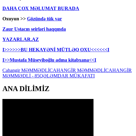
DAHA ÇOX MƏLUMAT
BURADA
Oxuyun >>
Gözündə tük var
Zaur Ustacın şeirləri haqqında
YAZARLAR.AZ
I>>>>>>BU HEKAYƏNİ MÜTLƏQ OXU<<<<<<I
I>>Mustafa Müseyiboğlu adına kitabxana<<I
Cahangir MƏMMƏDLİ
CAHANGİR MƏMMƏDLİ
CAHANGİR
MƏMMƏDLİ - 85
QƏLƏMDAR MÜKAFATI
ANA DİLİMİZ