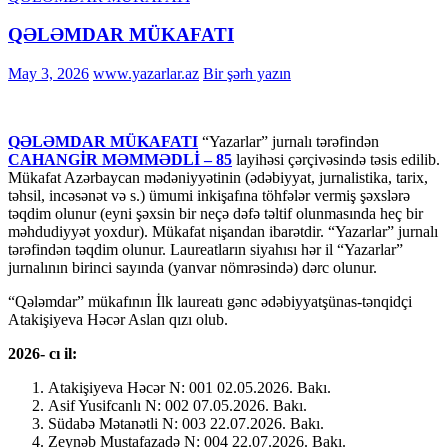
QƏLƏMDAR MÜKAFATI
May 3, 2026
www.yazarlar.az
Bir şərh yazın
QƏLƏMDAR MÜKAFATI
“Yazarlar” jurnalı tərəfindən
CAHANGİR MƏMMƏDLİ – 85
layihəsi çərçivəsində təsis edilib.
Mükafat Azərbaycan mədəniyyətinin (ədəbiyyat, jurnalistika, tarix,
təhsil, incəsənət və s.) ümumi inkişafına töhfələr vermiş şəxslərə
təqdim olunur (eyni şəxsin bir neçə dəfə təltif olunmasında heç bir
məhdudiyyət yoxdur). Mükafat nişandan ibarətdir. “Yazarlar” jurnalı
tərəfindən təqdim olunur. Laureatların siyahısı hər il “Yazarlar”
jurnalının birinci sayında (yanvar nömrəsində) dərc olunur.
“Qələmdar” mükafının İlk laureatı gənc ədəbiyyatşünas-tənqidçi
Atakişiyeva Həcər Aslan qızı olub.
2026- cı il:
Atakişiyeva Həcər N: 001 02.05.2026. Bakı.
Asif Yusifcanlı N: 002 07.05.2026. Bakı.
Südabə Mətanətli N: 003 22.07.2026. Bakı.
Zeynəb Mustafazadə N: 004 22.07.2026. Bakı.