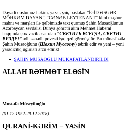
Dəyərli dostumuz həkim, yazar, şair, bəstəkar “İGİD ƏSGƏR
MÖHKƏM DAYAN”, “CƏNƏB LEYTENANT” kimi məşhur
mahnı və marşları ilə qəlbimizdə taxt qurmuş Şahin Musaoğlunun
Azərbaycan sevdalısı Dünya şöhrətli alim Mehmet Haberal
haqqında çox vacib əsər olan
“СВЕТИТЬ ВСЕГДА, СВЕТИТ
ВЕЗДЕ!”
adlı sənədli povesti işıq qzü görmüşdür. Bu münasibətlə
Şahin Musaoğlunu
(
Шахин Мусаоглу
)
təbrik edir və yeni – yeni
yaradıcılıq uğurları arzu edirik!
ŞAHİN MUSAOĞLU MÜKAFATLANDIRILDI
ALLAH RƏHMƏT ELƏSİN
Mustafa Müseyiboğlu
(01.12.1952-29.12.2018)
QURANİ-KƏRİM – YASİN