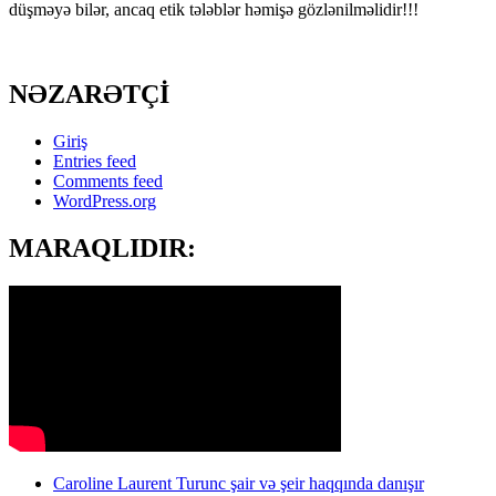
düşməyə bilər, ancaq etik tələblər həmişə gözlənilməlidir!!!
NƏZARƏTÇİ
Giriş
Entries feed
Comments feed
WordPress.org
MARAQLIDIR:
Caroline Laurent Turunc şair və şeir haqqında danışır