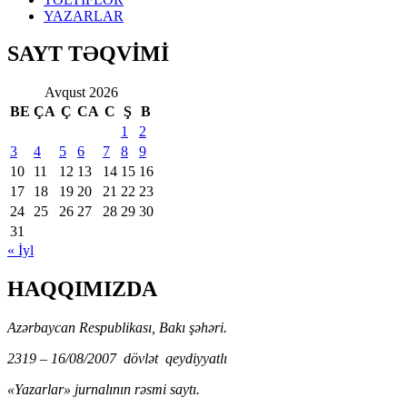
YAZARLAR
SAYT TƏQVİMİ
Avqust 2026
BE
ÇA
Ç
CA
C
Ş
B
1
2
3
4
5
6
7
8
9
10
11
12
13
14
15
16
17
18
19
20
21
22
23
24
25
26
27
28
29
30
31
« İyl
HAQQIMIZDA
Azərbaycan Respublikası, Bakı şəhəri.
2319 – 16/08/2007 dövlət qeydiyyatlı
«Yazarlar» jurnalının rəsmi saytı.