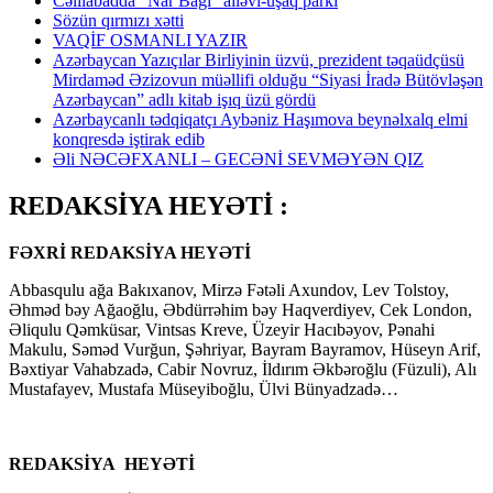
Cəlilabadda “Nar Bağı” ailəvi-uşaq parkı
Sözün qırmızı xətti
VAQİF OSMANLI YAZIR
Azərbaycan Yazıçılar Birliyinin üzvü, prezident təqaüdçüsü
Mirdaməd Əzizovun müəllifi olduğu “Siyasi İradə Bütövləşən
Azərbaycan” adlı kitab işıq üzü gördü
Azərbaycanlı tədqiqatçı Aybəniz Haşımova beynəlxalq elmi
konqresdə iştirak edib
Əli NƏCƏFXANLI – GECƏNİ SEVMƏYƏN QIZ
REDAKSİYA HEYƏTİ :
FƏXRİ REDAKSİYA HEYƏTİ
Abbasqulu ağa Bakıxanov, Mirzə Fətəli Axundov, Lev Tolstoy,
Əhməd bəy Ağaoğlu, Əbdürrəhim bəy Haqverdiyev, Cek London,
Əliqulu Qəmküsar, Vintsas Kreve, Üzeyir Hacıbəyov, Pənahi
Makulu, Səməd Vurğun, Şəhriyar, Bayram Bayramov, Hüseyn Arif,
Bəxtiyar Vahabzadə, Cabir Novruz, İldırım Əkbəroğlu (Füzuli), Alı
Mustafayev, Mustafa Müseyiboğlu, Ülvi Bünyadzadə…
REDAKSİYA HEYƏTİ