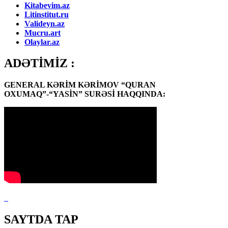
Kitabevim.az
Litinstitut.ru
Valideyn.az
Mucru.art
Olaylar.az
ADƏTİMİZ :
GENERAL KƏRİM KƏRİMOV “QURAN
OXUMAQ”-“YASİN” SURƏSİ HAQQINDA:
SAYTDA TAP