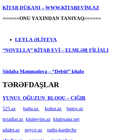
KİTAB DÜKANI – WWW.KİTABEVİM.AZ
======ONU YAXINDAN TANIYAQ======
LEYLA ƏLİYEVA
“NOVELLA” KİTAB EVİ – ELMLƏR FİLİALI
Südabə Məmmədova – “Debüt” kitabı
TƏRƏFDAŞLAR
YUNUS OĞUZUN BLOQU – CIĞIR
525.az
hafta.az
kultur.az
butov.az
tezadlar.az
kitabevim.az
kitabxana.net
adalet.az
goyce.az
radio-kardeche