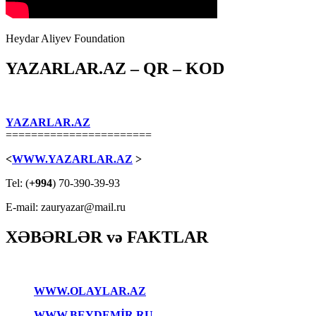
Heydar Aliyev Foundation
YAZARLAR.AZ – QR – KOD
YAZARLAR.AZ
=======================
<
WWW.YAZARLAR.AZ
>
Tel: (
+994
) 70-390-39-93
E-mail: zauryazar@mail.ru
XƏBƏRLƏR və FAKTLAR
WWW.OLAYLAR.AZ
WWW.BEYDEMİR.RU