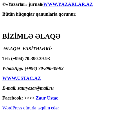
©«Yazarlar» jurnalı/
WWW.YAZARLAR.AZ
Bütün hüquqlar qanunlarla qorunur.
BİZİMLƏ ƏLAQƏ
ƏLAQƏ VASİTƏLƏRİ:
Tel: (+994) 70-390-39-93
WhatsApp: (+994) 70-390-39-93
WWW.USTAC.AZ
E-mail: zauryazar@mail.ru
Facebook: >>>>
Zaur Ustac
WordPress qürurla təqdim edər