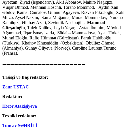
Ayətxan Ziyad (İsgəndərov), Akif Abbasov, Mahirə Nağıqızı,
Vüqar Əhməd, Mehman Həsənli, Təranə Məmməd, Aydın Xan
Əbilov, Kamal Camalov, Günnur Ağayeva, Rizvan Fikrətoğlu, Xəlil
Mirzə, Aysel Nazim, Səma Muğanna, Murad Məmmədov, Nuranə
Rafailqızı, Əli bəy Azəri, Sevindik Nəsiboğlu,
Məmməd
Gürşadoğlu
, Taleh Xəlilov, Leyla Yaşar, Aytac İbrahim, Mövlud
Ağamməd, İlqar İsmayılzadə, Südabə Məmmədova, Aysu Türkel,
Murad Eloğlu, Rafiq Hümmət (Gürcüstan), Faruk Habiboğlu
(Türkiyə), Khaitov Khusniddin (Özbəkistan), Əbülfəz Əhməd
(Almaniya), Günay Əliyeva (Norveç). Caroline Laurent Turunc
(Fransa).
=====================
Təsisçi və Baş redaktor:
Zaur USTAC
Redaktor:
Həcər Atakişiyeva
Texniki redaktor:
Tuncay ŞƏHRİLİ