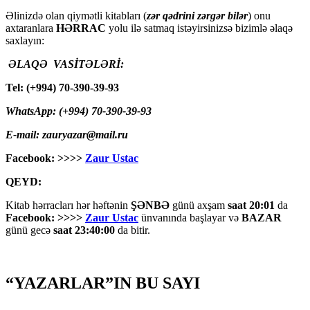
Əlinizdə olan qiymətli kitabları (
zər qədrini zərgər bilər
) onu
axtaranlara
HƏRRAC
yolu ilə satmaq istəyirsinizsə bizimlə əlaqə
saxlayın:
ƏLAQƏ VASİTƏLƏRİ:
Tel: (+994) 70-390-39-93
WhatsApp: (+994) 70-390-39-93
E-mail: zauryazar@mail.ru
Facebook: >>>>
Zaur Ustac
QEYD:
Kitab hərracları hər həftənin
ŞƏNBƏ
günü axşam
saat 20:01
da
Facebook: >>>>
Zaur Ustac
ünvanında başlayar və
BAZAR
günü gecə
saat 23:40:00
da bitir.
“YAZARLAR”IN BU SAYI