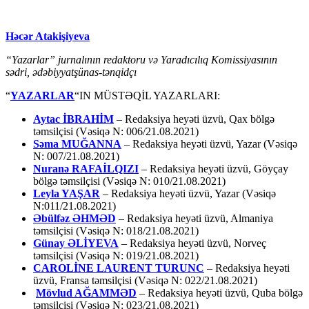
Həcər Atakişiyeva
“Yazarlar” jurnalının redaktoru və Yaradıcılıq Komissiyasının
sədri, ədəbiyyatşünas-tənqidçı
“
YAZARLAR
“IN MÜSTƏQİL YAZARLARI:
Aytac İBRAHİM
– Redaksiya heyəti üzvü, Qax bölgə
təmsilçisi (Vəsiqə N: 006/21.08.2021)
Səma MUĞANNA
– Redaksiya heyəti üzvü, Yazar (Vəsiqə
N: 007/21.08.2021)
Nuranə RAFAİLQIZI
– Redaksiya heyəti üzvü, Göyçay
bölgə təmsilçisi (Vəsiqə N: 010/21.08.2021)
Leyla YAŞAR
– Redaksiya heyəti üzvü, Yazar (Vəsiqə
N:011/21.08.2021)
Əbülfəz ƏHMƏD
– Redaksiya heyəti üzvü, Almaniya
təmsilçisi (Vəsiqə N: 018/21.08.2021)
Günay ƏLİYEVA
– Redaksiya heyəti üzvü, Norveç
təmsilçisi (Vəsiqə N: 019/21.08.2021)
CAROLİNE LAURENT TURUNC
– Redaksiya heyəti
üzvü, Fransa təmsilçisi (Vəsiqə N: 022/21.08.2021)
Mövlud AĞAMMƏD
– Redaksiya heyəti üzvü, Quba bölgə
təmsilçisi (Vəsiqə N: 023/21.08.2021)