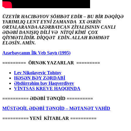
ÜZEYİR HACIBƏYOV SÖHBƏT EDİR – BU BİR DƏQİQƏ
YARIMLIQ LENT EYNİ ZAMANDA XX ƏSRİN
ORTALARANDA AZƏRBAYCAN ZİYALISININ CANLI
ƏDƏBİ DANIŞIQ DİLİ VƏ NİTQİ KİMİ ÇOX
QİYMƏTLİDİR. DİQQƏT EDİN. ALLAH RƏHMƏT
ELƏSİN. AMİN.
Azərbaycanın İlk Veb Saytı (1995)
========= ÖRNƏK YAZARLAR =========
Lev Nikolayeviç Tolstoy
HƏSƏN BƏY ZƏRDABİ
Əbdürrəhim bəy Haqverdiyev
VİNTSAS KREVE HAQQINDA
========== ƏDƏBİ TƏNQİD ==========
MÜSTƏQİL ƏDƏBİ TƏNQİD – MƏTANƏT VAHİD
========== YENİ KİTABLAR ==========