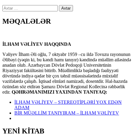
Axtarış:
MƏQALƏLƏR
İLHAM VƏLİYEV HAQQINDA
Vəliyev İlham Əli oğlu, 7 oktyabr 1959 –cu ildə Tovuzu rayonunun
Əlibəyi (yəqin ki, bu kəndi hamı tanıyır) kəndində müəllim ailəsində
anadan olub. Azərbaycan Dövlət Pedoqoji Universitetinin
Riyaziyyat fakültəsini bitirib. Müəllimliklə başladığı fəaliyyəti
dövründə indiyə qədər bir çox təhsil müəssisələrində müxtəlif
vəzifələrdə çalışıb. İqtisad elmləri namizədi, dosentdir. Hal-hazırda
özündən söz etdirən Şamaxı Dövlət Regional Kollecinə rəhbərlik
edir.
QƏHRƏMANIMIZI YAXINDAN TANIYAQ:
İLHAM VƏLİYEV – STEREOTİPLƏRİ YOX EDƏN
ADAM
BİR MÜƏLLİM TANIYIRAM – İLHAM VƏLİYEV
YENİ KİTAB