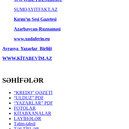
SUMQAYITFAKT.AZ
Kırım’ın Sesi Gazetesi
Azərbaycan-Ruznaməsi
www.xudaferin.eu
Avrasya Yazarlar Birliği
WWW.KİTABEVİM.AZ
SƏHİFƏLƏR
“KREDO” QƏZETİ
“ULDUZ” PDF
“YAZARLAR” PDF
FOTOLAR
KİTABXANALAR
LAYİHƏLƏR
Təlim-təhsil
TƏLTİFLƏR