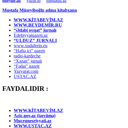
olaylar.az
yazar.in
mustaqil.az
Mustafa Müseyiboğlu adına kitabxana
WWW.KİTABEVİM.AZ
WWW.BEYDEMİR.RU
“Ədəbi ovqat” jurnalı
Edebiyyatqazeti.az
“ULDUZ” JURNALI
www.xudaferin.eu
“Həftə içi” qəzeti
radio-kardeche
“Xəzan” jurnalı
“Fədai” qəzeti
Yazyarat.com
USTAC.AZ
FAYDALIDIR :
WWW.KİTABEVİM.AZ
Aztc.gov.az (tərcümə)
Mucrunesriyyati.az
WWW.USTAC.AZ