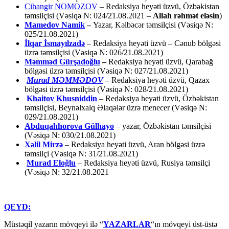
Cihangir NOMOZOV
– Redaksiya heyəti üzvü, Özbəkistan
təmsilçisi (Vəsiqə N: 024/21.08.2021 –
Allah rəhmət eləsin
)
Mamedov Namik
–
Yazar, Kəlbəcər təmsilçisi (Vəsiqə N:
025/21.08.2021)
İlqar İsmayılzadə
–
Redaksiya heyəti üzvü – Cənub bölgəsi
üzrə təmsilçisi (Vəsiqə N: 026/21.08.2021)
Məmməd Gürşadoğlu
–
Redaksiya heyəti üzvü, Qarabağ
bölgəsi üzrə təmsilçisi (Vəsiqə N: 027/21.08.2021)
Murad MƏMMƏDOV
–
Redaksiya heyəti üzvü, Qazax
bölgəsi üzrə təmsilçisi (Vəsiqə N: 028/21.08.2021)
Khaitov Khusniddin
– Redaksiya heyəti üzvü, Özbəkistan
təmsilçisi, Beynəlxalq Əlaqələr üzrə menecer (Vəsiqə N:
029/21.08.2021)
Abduqahhorova Gülhayo
– yazar, Özbəkistan təmsilçisi
(Vəsiqə N: 030/21.08.2021)
Xəlil Mirzə
– Redaksiya heyəti üzvü, Aran bölgəsi üzrə
təmsilçi (Vəsiqə N: 31/21.08.2021)
Murad Eloğlu
– Redaksiya heyəti üzvü, Rusiya təmsilçi
(Vəsiqə N: 32/21.08.2021
QEYD:
Müstəqil yazarın mövqeyi ilə “
YAZARLAR
“ın mövqeyi üst-üstə