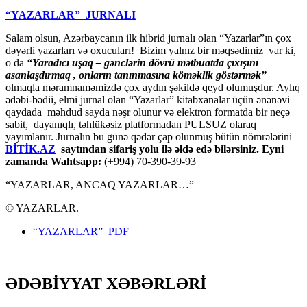
“YAZARLAR” JURNALI
Salam olsun, Azərbaycanın ilk hibrid jurnalı olan “Yazarlar”ın çox
dəyərli yazarları və oxucuları! Bizim yalnız bir məqsədimiz var ki,
o da
“
Yaradıcı uşaq – gәnclәrin dövrü mәtbuatda çıxışını
asanlaşdırmaq , onların tanınmasına kömәklik göstәrmәk”
olmaqla məramnaməmizdə çox aydın şəkildə qeyd olumuşdur. Aylıq
ədəbi-bədii, elmi jurnal olan “Yazarlar” kitabxanalar üçün ənənəvi
qaydada məhdud sayda nəşr olunur və elektron formatda bir neçə
sabit, dayanıqlı, təhlükəsiz platformadan PULSUZ olaraq
yayımlanır. Jurnalın bu günə qədər çap olunmuş bütün nömrələrini
BİTİK.AZ
saytından sifariş yolu ilə əldə edə bilərsiniz. Eyni
zamanda Wahtsapp:
(+994) 70-390-39-93
“YAZARLAR, ANCAQ YAZARLAR…”
© YAZARLAR.
“YAZARLAR” PDF
ƏDƏBİYYAT XƏBƏRLƏRİ