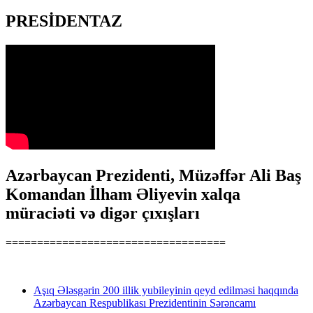
PRESİDENTAZ
Azərbaycan Prezidenti, Müzəffər Ali Baş
Komandan İlham Əliyevin xalqa
müraciəti və digər çıxışları
===================================
Aşıq Ələsgərin 200 illik yubileyinin qeyd edilməsi haqqında
Azərbaycan Respublikası Prezidentinin Sərəncamı