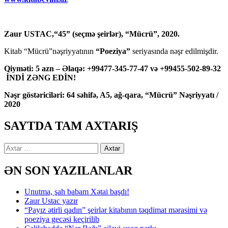
Zaur USTAC,“45” (seçmə şeirlər), “Mücrü”, 2020.
Kitab “Mücrü”nəşriyyatının
“Poeziya”
seriyasında nəşr edilmişdir.
Qiyməti: 5 azn – Əlaqə: +99477-345-77-47 və +99455-502-89-32
İNDİ ZƏNG EDİN!
Nəşr göstəriciləri: 64 səhifə, A5, ağ-qara, “Mücrü” Nəşriyyatı /
2020
SAYTDA TAM AXTARIŞ
Axtarış:
ƏN SON YAZILANLAR
Unutma, şah babam Xətai başdı!
Zaur Ustac yazır
“Payız ətirli qadın” şeirlər kitabının təqdimat mərasimi və
poeziya gecəsi keçirilib