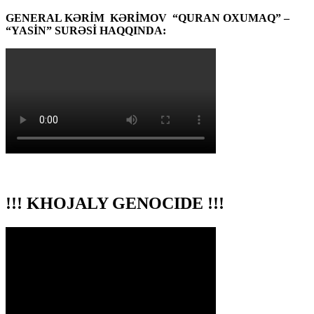
GENERAL KƏRİM KƏRİMOV “QURAN OXUMAQ” –
“YASİN” SURƏSİ HAQQINDA:
!!! KHOJALY GENOCIDE !!!