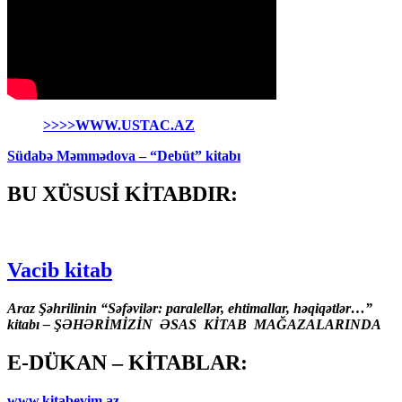
>>>>WWW.USTAC.AZ
Südabə Məmmədova – “Debüt” kitabı
BU XÜSUSİ KİTABDIR:
Vacib kitab
Araz Şəhrilinin “Səfəvilər: paralellər, ehtimallar, həqiqətlər…”
kitabı – ŞƏHƏRİMİZİN ƏSAS KİTAB MAĞAZALARINDA
E-DÜKAN – KİTABLAR:
www.kitabevim.az