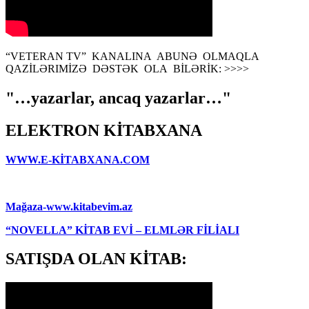
“VETERAN TV” KANALINA ABUNƏ OLMAQLA
QAZİLƏRIMİZƏ DƏSTƏK OLA BİLƏRİK: >>>>
"…yazarlar, ancaq yazarlar…"
ELEKTRON KİTABXANA
WWW.E-KİTABXANA.COM
Mağaza-www.kitabevim.az
“NOVELLA” KİTAB EVİ – ELMLƏR FİLİALI
SATIŞDA OLAN KİTAB: