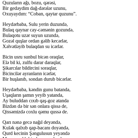
Quzuların ağı, bozu, qərəsi,
Bir gedəydim dağ-dərələr uzunu,
Oxuyaydım: “Coban, qaytar quzunu”.
Heydərbaba, Sulu yerin duzundə,
Bulaq qaynar cay-cəmənin gozundə,
Bulaqotu uzər suyun uzundə,
Gozəl quşlar ordan gəlib kecərlər,
Xəlvətləyib bulaqdan su icərlər.
Bicin usru sunbul bicən oraqlar,
Elə bil ki, zulfu darar daraqlar,
Şikarcılar bildircini soraqlar,
Bicincilər ayranların icərlər,
Bir huşlanıb, sondan durub bicərlər.
Heydərbaba, kəndin gunu batanda,
Uşaqların şamın yeyib yatanda,
Ay buluddan cıxıb qaş-goz atanda
Bizdən də bir sən onlara qissə de,
Qissəmizdə coxlu qəmu qussə de.
Qarı nənə gecə nağıl deyəndə,
Kulək qalxıb qap-bacanı doyəndə,
Qurd kecinin Şəngulusun yeyəndə