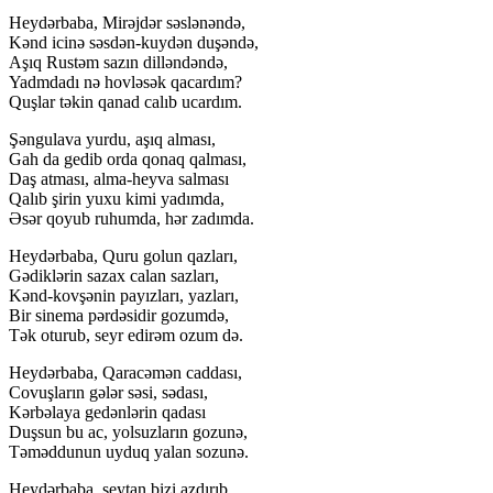
Heydərbaba, Mirəjdər səslənəndə,
Kənd icinə səsdən-kuydən duşəndə,
Aşıq Rustəm sazın dilləndəndə,
Yadmdadı nə hovləsək qacardım?
Quşlar təkin qanad calıb ucardım.
Şəngulava yurdu, aşıq alması,
Gah da gedib orda qonaq qalması,
Daş atması, alma-heyva salması
Qalıb şirin yuxu kimi yadımda,
Əsər qoyub ruhumda, hər zadımda.
Heydərbaba, Quru golun qazları,
Gədiklərin sazax calan sazları,
Kənd-kovşənin payızları, yazları,
Bir sinema pərdəsidir gozumdə,
Tək oturub, seyr edirəm ozum də.
Heydərbaba, Qaracəmən caddası,
Covuşların gələr səsi, sədası,
Kərbəlaya gedənlərin qadası
Duşsun bu ac, yolsuzların gozunə,
Təməddunun uyduq yalan sozunə.
Heydərbaba, şeytan bizi azdırıb,