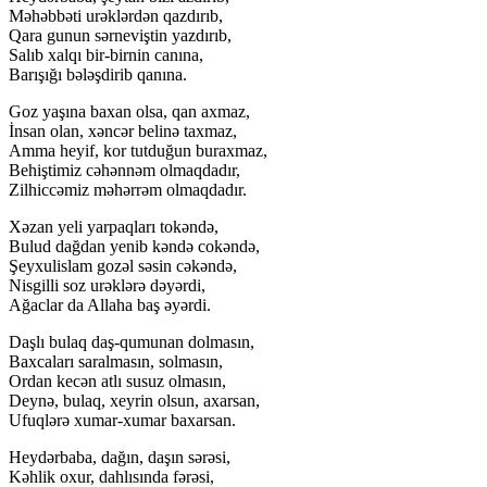
Məhəbbəti urəklərdən qazdırıb,
Qara gunun sərneviştin yazdırıb,
Salıb xalqı bir-birnin canına,
Barışığı bələşdirib qanına.
Goz yaşına baxan olsa, qan axmaz,
İnsan olan, xəncər belinə taxmaz,
Amma heyif, kor tutduğun buraxmaz,
Behiştimiz cəhənnəm olmaqdadır,
Zilhiccəmiz məhərrəm olmaqdadır.
Xəzan yeli yarpaqları tokəndə,
Bulud dağdan yenib kəndə cokəndə,
Şeyxulislam gozəl səsin cəkəndə,
Nisgilli soz urəklərə dəyərdi,
Ağaclar da Allaha baş əyərdi.
Daşlı bulaq daş-qumunan dolmasın,
Baxcaları saralmasın, solmasın,
Ordan kecən atlı susuz olmasın,
Deynə, bulaq, xeyrin olsun, axarsan,
Ufuqlərə xumar-xumar baxarsan.
Heydərbaba, dağın, daşın sərəsi,
Kəhlik oxur, dahlısında fərəsi,