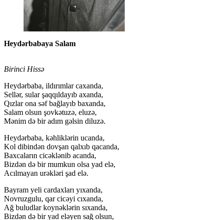
Heydərbabaya Salam
Birinci Hissə
Heydərbaba, ildırımlar caxanda,
Sellər, sular şaqqıldayıb axanda,
Qızlar ona səf bağlayıb baxanda,
Salam olsun şovkətuzə, eluzə,
Mənim də bir adım gəlsin diluzə.
Heydərbaba, kəhliklərin ucanda,
Kol dibindən dovşan qalxıb qacanda,
Baxcaların cicəklənib acanda,
Bizdən də bir mumkun olsa yad elə,
Acılmayan urəkləri şad elə.
Bayram yeli cardaxları yıxanda,
Novruzgulu, qar cicəyi cıxanda,
Ağ buludlar koynəklərin sıxanda,
Bizdən də bir yad eləyen sağ olsun,