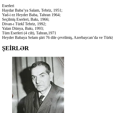
Eserleri
Haydar Baba’ya Salam, Tebriz, 1951;
Yad-i ez Heyder Baba, Tahran 1964;
Seçilmiş Eserleri, Bakı, 1966;
Divan-ı Türkî Tebriz, 1992;
Yalan Dünya, Bakı, 1993;
Tüm Eserleri (4 cilt), Tahran,1971
Heyder Babaya Selam şiiri 76 dile çevrilmiş, Azerbaycan’da ve Türkiye’
ŞEİRLƏR