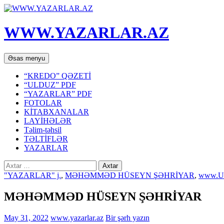
WWW.YAZARLAR.AZ
Axtar
Mühtəviyyata
Əsas menyu
keç
“KREDO” QƏZETİ
“ULDUZ” PDF
“YAZARLAR” PDF
FOTOLAR
KİTABXANALAR
LAYİHƏLƏR
Təlim-təhsil
TƏLTİFLƏR
YAZARLAR
Axtarış:
"YAZARLAR" j.
,
MƏHƏMMƏD HÜSEYN ŞƏHRİYAR
,
www.U
MƏHƏMMƏD HÜSEYN ŞƏHRİYAR
May 31, 2022
www.yazarlar.az
Bir şərh yazın