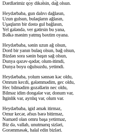
Dərdlərimiz qoy dikəlsin, dağ olsun.
Heydərbaba, gun dalıvı dağlasın,
Uzun gulsun, bulaqların ağlasın,
Uşaqların bir dəstə gul bağlasın,
Yel gələndə, ver gətirsin bu yana,
Bəlkə mənim yatmış bəxtim oyana.
Heydərbaba, sənin uzun ağ olsun,
Dord bir yanın bulaq olsun, bağ olsun,
Bizdən sora sənin başın sağ olsun,
Dunya qəzəv-qədər, olum-itimdi,
Dunya boyu oğulsuzdu, yetimdi.
Heydərbaba, yolum sənnən kəc oldu,
Omrum kecdi, gələmmədim, gec oldu,
Hec bilmədirn gozəllərin nec oldu,
Bilməz idim dongələr var, donum var,
İtginlik var, ayrılıq var, olum var.
Heydərbaba, igid əmək itirməz,
Omur kecər, əfsus bərə bitirməz,
Namərd olan omru başa yetirməz,
Biz də, vallah, unutmarıq sizləri,
Gorəmməsək, halal edin bizləri.