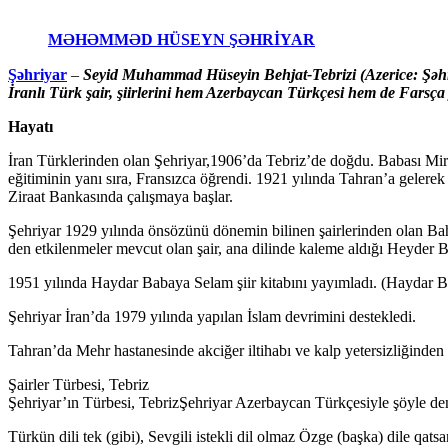
MƏHƏMMƏD HÜSEYN ŞƏHRİYAR
Şəhriyar
–
Seyid Muhammad Hüseyin Behjat-Tebrizi (Azerice: Şəhriyar, Farsça: سید محمدحسین بهجت تبریزی) (d. 1906 – ö. 18 Eylül 1988), şiirlerinde kullandığı Şehr
İranlı Türk şair, şiirlerini hem Azerbaycan Türkçesi hem de Farsça 
Hayatı
İran Türklerinden olan Şehriyar,1906’da Tebriz’de doğdu. Babası Miri
eğitiminin yanı sıra, Fransızca öğrendi. 1921 yılında Tahran’a gelere
Ziraat Bankasında çalışmaya başlar.
Şehriyar 1929 yılında önsözünü dönemin bilinen şairlerinden olan Bahti
den etkilenmeler mevcut olan şair, ana dilinde kaleme aldığı Heyder 
1951 yılında Haydar Babaya Selam şiir kitabını yayımladı. (Haydar B
Şehriyar İran’da 1979 yılında yapılan İslam devrimini destekledi.
Tahran’da Mehr hastanesinde akciğer iltihabı ve kalp yetersizliğinden
Şairler Türbesi, Tebriz
Şehriyar’ın Türbesi, TebrizŞehriyar Azerbaycan Türkçesiyle şöyle dem
Türkün dili tek (gibi), Sevgili istekli dil olmaz Özge (başka) dile qatsan