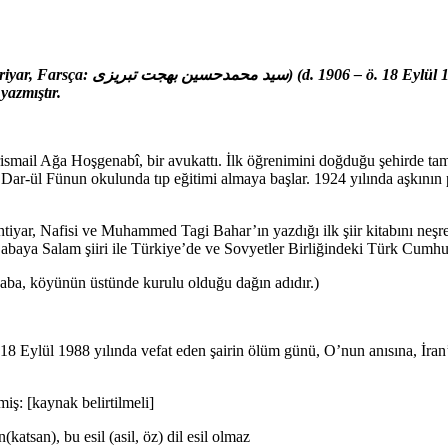
iyar mahlası ile tanınır. Azeri asıllı
yazmıştır.
smail Ağa Hoşgenabî, bir avukattı. İlk öğrenimini doğduğu şehirde tam
k Dar-ül Fünun okulunda tıp eğitimi almaya başlar. 1924 yılında aşkının
yar, Nafisi ve Muhammed Tagi Bahar’ın yazdığı ilk şiir kitabını neşreder
Babaya Salam şiiri ile Türkiye’de ve Sovyetler Birliğindeki Türk Cumhu
aba, köyünün üstünde kurulu olduğu dağın adıdır.)
 18 Eylül 1988 yılında vefat eden şairin ölüm günü, O’nun anısına, İran
iş: [kaynak belirtilmeli]
(katsan), bu esil (asil, öz) dil esil olmaz