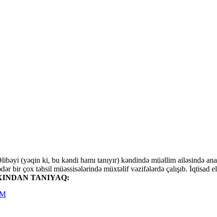
ibəyi (yəqin ki, bu kəndi hamı tanıyır) kəndində müəllim ailəsində an
qədər bir çox təhsil müəssisələrində müxtəlif vəzifələrdə çalışıb. İqtisa
INDAN TANIYAQ:
AM