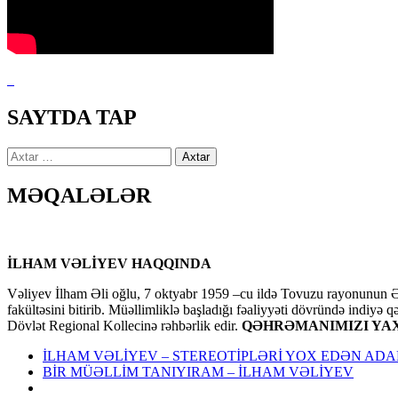
SAYTDA TAP
Axtarış:
MƏQALƏLƏR
İLHAM VƏLİYEV HAQQINDA
Vəliyev İlham Əli oğlu, 7 oktyabr 1959 –cu ildə Tovuzu rayonunun Əl
fakültəsini bitirib. Müəllimliklə başladığı fəaliyyəti dövründə indiyə 
Dövlət Regional Kollecinə rəhbərlik edir.
QƏHRƏMANIMIZI YAX
İLHAM VƏLİYEV – STEREOTİPLƏRİ YOX EDƏN AD
BİR MÜƏLLİM TANIYIRAM – İLHAM VƏLİYEV