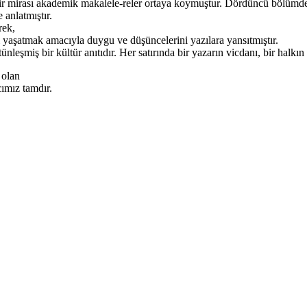
bir mirası akademik makalele-reler ortaya koymuştur. Dördüncü bölümde Kü
 anlatmıştır.
rek,
 yaşatmak amacıyla duygu ve düşüncelerini yazılara yansıtmıştır.
eşmiş bir kültür anıtıdır. Her satırında bir yazarın vicdanı, bir halkın s
 olan
cımız tamdır.