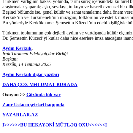
Türkmen varlığının bakası yolunda, tarihi süreç içerisindeki kültürel 
araştırmalar yaparak; aşkı, sevdayı, tutkuyu ve hasreti evrensel bir dille
Beşinci bölümde ise, genel kültür ve sanat temalarına daha önem vere
Kerkük’ün ve Türkmeneli’nin müziğini, folklorunu ve estetik mirasını
Bu yönleriyle Kerkükname, Şemsettin Küzeci’nin edebi kişiliğiyle bütünl
Türkmen toplumunun çok değerli aydını ve yurtdışında kültür elçimiz
Dr. Şemsettin Küzeci’yi kutlar daha nice eserlere imza atacağına inan
Aydın Kerkük
,
Irak Türkmen Edebiyatçılar Birliği
Başkanı
Kerkük, 14 Temmuz 2025
Aydın Kerkük digər yazıları
DAHA ÇOX MƏLUMAT BURADA
Oxuyun >>
Gözündə tük var
Zaur Ustacın şeirləri haqqında
YAZARLAR.AZ
I>>>>>>BU HEKAYƏNİ MÜTLƏQ OXU<<<<<<I