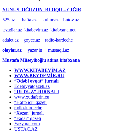
YUNUS OĞUZUN BLOQU – CIĞIR
525.az
hafta.az
kultur.az
butov.az
tezadlar.az
kitabevim.az
kitabxana.net
adalet.az
goyce.az
radio-kardeche
olaylar.az
yazar.in
mustaqil.az
Mustafa Müseyiboğlu adına kitabxana
WWW.KİTABEVİM.AZ
WWW.BEYDEMİR.RU
“Ədəbi ovqat” jurnalı
Edebiyyatqazeti.az
“ULDUZ” JURNALI
www.xudaferin.eu
“Həftə içi” qəzeti
radio-kardeche
“Xəzan” jurnalı
“Fədai” qəzeti
Yazyarat.com
USTAC.AZ