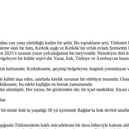
udun yan yana yürüdüğü kadim bir şehir. Bu toprakların sesi, Türkmen 
kaleme alan bir isim, Kerkük aşığı ve Kerkük’ün vefalı evladı Şemsettin
en 2025’e uzanan yazın yolculuğunun bir meyvesidir. Neredeyse dört ku
eyen bir kültür arşivi-dir. Yazar, Irak, Türkiye ve Azerbaycan basını
azılı hafızasıdır. Kerkükname, geçmişi belgeleyen, bugünü yorumlayan ve 
e kültür inşa eden, satırlarla kimlik savunan bir edebiyat insanıdır. O
rkükname, bu edebi kişiliğin en berrak yansımasıdır.
 sürmüştür. Her yazısı, bir gözlemden öte; bir içsel tanıklıktır. Siyasi 
lan
ö-ümde Irak’ta yaşadığı 30 yıl içerisinde Bağdat’ta Irak devleti taraf
şığında Türkmenlerin haklı mücadelesini bir dava bilinciyle kaleme aldığ