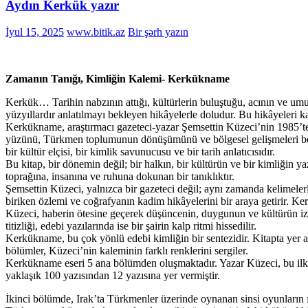
Aydın Kerkük yazır
İyul 15, 2025
www.bitik.az
Bir şərh yazın
Zamanın Tanığı, Kimliğin Kalemi- Kerkükname
Kerkük… Tarihin nabzının attığı, kültürlerin buluştuğu, acının ve um
yüzyıllardır anlatılmayı bekleyen hikâyelerle doludur. Bu hikâyeleri 
Kerkükname, araştırmacı gazeteci-yazar Şemsettin Küzeci’nin 1985’t
yüzünü, Türkmen toplumunun dönüşümünü ve bölgesel gelişmeleri belgel
bir kültür elçisi, bir kimlik savunucusu ve bir tarih anlatıcısıdır.
Bu kitap, bir dönemin değil; bir halkın, bir kültürün ve bir kimliğin y
toprağına, insanına ve ruhuna dokunan bir tanıklıktır.
Şemsettin Küzeci, yalnızca bir gazeteci değil; aynı zamanda kelimelerl
biriken özlemi ve coğrafyanın kadim hikâyelerini bir araya getirir. Ke
Küzeci, haberin ötesine geçerek düşüncenin, duygunun ve kültürün izini
titizliği, edebi yazılarında ise bir şairin kalp ritmi hissedilir.
Kerkükname, bu çok yönlü edebi kimliğin bir sentezidir. Kitapta yer a
bölümler, Küzeci’nin kaleminin farklı renklerini sergiler.
Kerkükname eseri 5 ana bölümden oluşmaktadır. Yazar Küzeci, bu ilk b
yaklaşık 100 yazısından 12 yazısına yer vermiştir.
İkinci bölümde, Irak’ta Türkmenler üzerinde oynanan sinsi oyunların ı