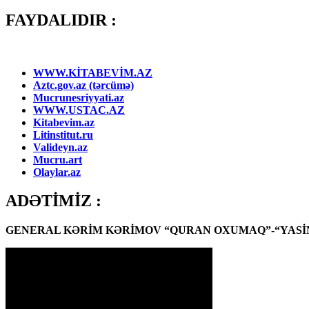
FAYDALIDIR :
WWW.KİTABEVİM.AZ
Aztc.gov.az (tərcümə)
Mucrunesriyyati.az
WWW.USTAC.AZ
Kitabevim.az
Litinstitut.ru
Valideyn.az
Mucru.art
Olaylar.az
ADƏTİMİZ :
GENERAL KƏRİM KƏRİMOV “QURAN OXUMAQ”-“YASİN