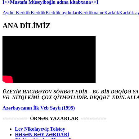
I>>Mustafa Müseyiboğlu adına kitabxana<<I
Aydın Kerkük
Kerkük
Kerkük aydınları
Kerkükname
Kərkük
Kərkük ay
ANA DİLİMİZ
ÜZEYİR HACIBƏYOV SÖHBƏT EDİR – BU BİR DƏQİQƏ Y
VƏ NİTQİ KİMİ ÇOX QİYMƏTLİDİR. DİQQƏT EDİN. ALL
Azərbaycanın İlk Veb Saytı (1995)
========= ÖRNƏK YAZARLAR =========
Lev Nikolayeviç Tolstoy
HƏSƏN BƏY ZƏRDABİ