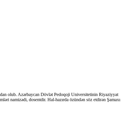
adan olub. Azərbaycan Dövlət Pedoqoji Universitetinin Riyaziyyat
d elmləri namizədi, dosentdir. Hal-hazırda özündən söz etdirən Şamaxı