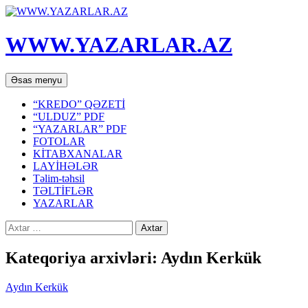
WWW.YAZARLAR.AZ
Axtar
Mühtəviyyata
Əsas menyu
keç
“KREDO” QƏZETİ
“ULDUZ” PDF
“YAZARLAR” PDF
FOTOLAR
KİTABXANALAR
LAYİHƏLƏR
Təlim-təhsil
TƏLTİFLƏR
YAZARLAR
Axtarış:
Kateqoriya arxivləri: Aydın Kerkük
Aydın Kerkük