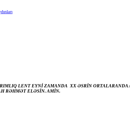
dınları
ARIMLIQ LENT EYNİ ZAMANDA XX ƏSRİN ORTALARANDA A
AH RƏHMƏT ELƏSİN. AMİN.