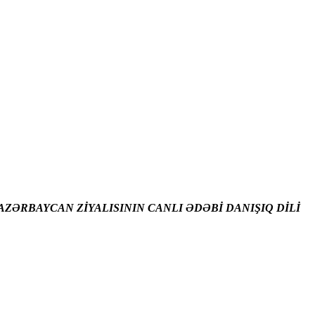
ZƏRBAYCAN ZİYALISININ CANLI ƏDƏBİ DANIŞIQ DİLİ