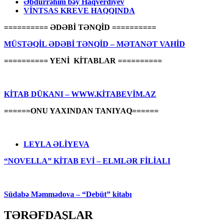
Əbdürrəhim bəy Haqverdiyev
VİNTSAS KREVE HAQQINDA
========== ƏDƏBİ TƏNQİD ==========
MÜSTƏQİL ƏDƏBİ TƏNQİD – MƏTANƏT VAHİD
========== YENİ KİTABLAR ==========
KİTAB DÜKANI – WWW.KİTABEVİM.AZ
======ONU YAXINDAN TANIYAQ======
LEYLA ƏLİYEVA
“NOVELLA” KİTAB EVİ – ELMLƏR FİLİALI
Südabə Məmmədova – “Debüt” kitabı
TƏRƏFDAŞLAR