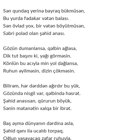
Sən qundaq yerinə bayraq bükmüsən,
Bu yurda fədakar vətən balası.
Sən övlad yox, bir vətən böyütmüsən,
Səbri polad olan şəhid anası.
​Gözün dumanlansa, qəlbin ağlasa,
Dik tut başını ki, yağı görməsin.
Könlün bu acıyla min yol dağlansa,
Ruhun əyilməsin, dizin çökməsin.
Bilirəm, hər dərddən ağırdır bu yük,
Gözündə nisgil var, qəlbində həsrət.
Şəhid anasısan, qürurun böyük,
Sənin mətanətin xalqa bir ibrət.
Baş əymə dünyanın dərdinə əsla,
Şəhid qanı ilə ucalıb torpaq.
Oğlun yaşayacaq zəfər ruhuyla,