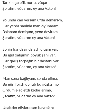
Tarixin şərəfli, nurlu, vüqarlı,
Şərəfim, vüqarım, ey ana Vətən!
Yolunda can versəm ufda demərəm,
Hər yerdə səninlə mən öyünərəm,
Balanam demişəm, yenə deyirəm,
Şərəfim, vüqarım ey ana Vətən!
Sənin hər daşında şəhid qanı var,
Bu igid xalqımın böyük şanı var.
Hər qarış torpağın bir dastanı var,
Şərəfim, vüqarım, ey ana Vətən!
Mən sənə bağlıyam, səndə elimə,
Bu gün fərəh qənub bu gözlərimə,
Ordum əlac etdi kədərlərimə,
Şərəfim, vüqarım ey ana Vətən!
Ucaltdın göylərə sən bayrağını