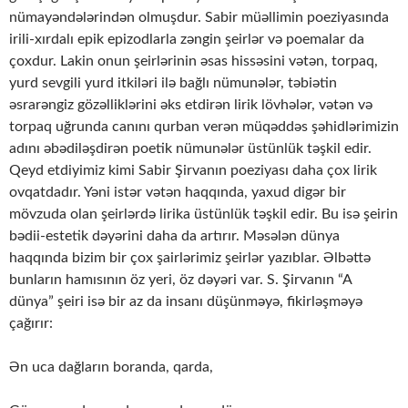
nümayəndələrindən olmuşdur. Sabir müəllimin poeziyasında
irili-xırdalı epik epizodlarla zəngin şeirlər və poemalar da
çoxdur. Lakin onun şeirlərinin əsas hissəsini vətən, torpaq,
yurd sevgili yurd itkiləri ilə bağlı nümunələr, təbiətin
əsrarəngiz gözəlliklərini əks etdirən lirik lövhələr, vətən və
torpaq uğrunda canını qurban verən müqəddəs şəhidlərimizin
adını əbədiləşdirən poetik nümunələr üstünlük təşkil edir.
Qeyd etdiyimiz kimi Sabir Şirvanın poeziyası daha çox lirik
ovqatdadır. Yəni istər vətən haqqında, yaxud digər bir
mövzuda olan şeirlərdə lirika üstünlük təşkil edir. Bu isə şeirin
bədii-estetik dəyərini daha da artırır. Məsələn dünya
haqqında bizim bir çox şairlərimiz şeirlər yazıblar. Əlbəttə
bunların hamısının öz yeri, öz dəyəri var. S. Şirvanın “A
dünya” şeiri isə bir az da insanı düşünməyə, fikirləşməyə
çağırır:
Ən uca dağların boranda, qarda,