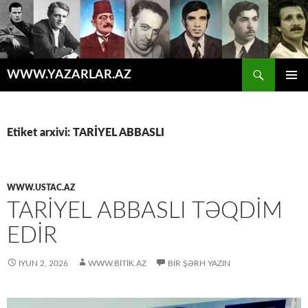
Axtar
WWW.YAZARLAR.AZ
MÜHTƏVIYYATA
ƏSAS
KEÇ
MENYU
Etiket arxivi: TARİYEL ABBASLI
WWW.USTAC.AZ
TARIYEL ABBASLI TƏQDIM
EDIR
İYUN 2, 2026
WWW.BITIK.AZ
BIR ŞƏRH YAZIN