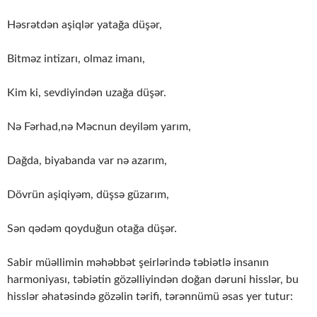
Həsrətdən aşiqlər yatağa düşər,
Bitməz intizarı, olmaz imanı,
Kim ki, sevdiyindən uzağa düşər.
Nə Fərhad,nə Məcnun deyiləm yarım,
Dağda, biyabanda var nə azarım,
Dövrün aşiqiyəm, düşsə güzarım,
Sən qədəm qoyduğun otağa düşər.
Sabir müəllimin məhəbbət şeirlərində təbiətlə insanın
harmoniyası, təbiətin gözəlliyindən doğan dəruni hisslər, bu
hisslər əhatəsində gözəlin tərifi, tərənnümü əsas yer tutur: