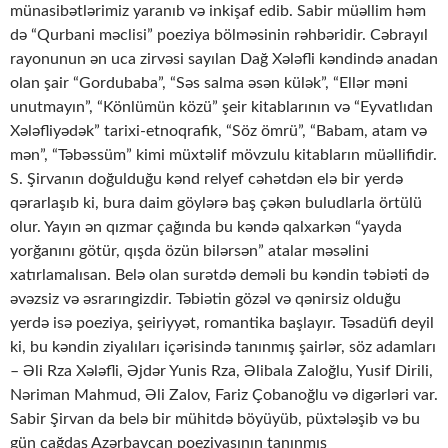
münasibətlərimiz yaranıb və inkişaf edib. Sabir müəllim həm
də “Qurbani məclisi” poeziya bölməsinin rəhbəridir. Cəbrayıl
rayonunun ən uca zirvəsi sayılan Dağ Xələfli kəndində anadan
olan şair “Gordubaba”, “Səs salma əsən külək”, “Ellər məni
unutmayın”, “Könlümün közü” şeir kitablarının və “Eyvatlıdan
Xələfliyədək” tarixi-etnoqrafik, “Söz ömrü”, “Babam, atam və
mən”, “Təbəssüm” kimi müxtəlif mövzulu kitabların müəllifidir.
S. Şirvanın doğulduğu kənd relyef cəhətdən elə bir yerdə
qərarlaşıb ki, bura daim göylərə baş çəkən buludlarla örtülü
olur. Yayın ən qızmar çağında bu kəndə qalxarkən “yayda
yorğanını götür, qışda özün bilərsən” atalar məsəlini
xatırlamalısan. Belə olan surətdə deməli bu kəndin təbiəti də
əvəzsiz və əsrarıngizdir. Təbiətin gözəl və qənirsiz olduğu
yerdə isə poeziya, şeiriyyət, romantika başlayır. Təsadüfi deyil
ki, bu kəndin ziyalıları içərisində tanınmış şairlər, söz adamları
– Əli Rza Xələfli, Əjdər Yunis Rza, Əlibala Zaloğlu, Yusif Dirili,
Nəriman Mahmud, Əli Zalov, Fariz Çobanoğlu və digərləri var.
Sabir Şirvan da belə bir mühitdə böyüyüb, püxtələşib və bu
gün çağdaş Azərbaycan poeziyasının tanınmış