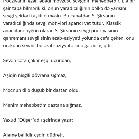
Poeziyanın əzəli-əbədi mövzusu sevgidir, məhəbbətdir. Elə bir
şair tapa bilmərik ki, onun yaradıcılığının bəlkə də yarısını
sevgi şeirləri təşkil etməsin. Bu cəhətdən S. Şirvanın
yaradıcılığında sevgi motivləri aparıcı yet tutur. Klassik
ənənələrə uyğun olaraq S. Şirvanın sevgi poeziyasının
qəhrəmanı sevgilisinin əzab-əziyyəti yolunda cəfa çəkən, onu
ürəkdən sevən, bu əzab-əziyyətə sinə gərən aşiqdir:
Sevən cəfa çəkər eşqi ucundan,
Aşiqin nisgili dövrana sığmaz,
Məcnun dilə düşüb bir dastan oldu,
Mənim məhəbbətim dastana sığmaz.
Yaxud “Düşər”adlı şeirində yazır:
Aləmə bəllidir eşqin qüdrəti,