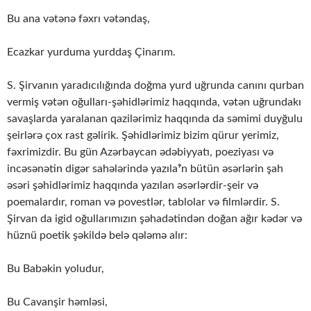
Bu ana vətənə fəxrı vətəndaş,
Ecazkar yurduma yurddaş Çinarım.
S. Şirvanın yaradıcılığında doğma yurd uğrunda canını qurban
vermiş vətən oğulları-şəhidlərimiz haqqında, vətən uğrundakı
savaşlarda yaralanan qazilərimiz haqqında da səmimi duyğulu
şeirlərə çox rast gəlirik. Şəhidlərimiz bizim qürur yerimiz,
fəxrimizdir. Bu gün Azərbaycan ədəbiyyatı, poeziyası və
incəsənətin digər sahələrində yazıla⁹n bütün əsərlərin şah
əsəri şəhidlərimiz haqqında yazılan əsərlərdir-şeir və
poemalardır, roman və povestlər, tablolar və filmlərdir. S.
Şirvan da igid oğullarımızın şəhadətindən doğan ağır kədər və
hüznü poetik şəkildə belə qələmə alır:
Bu Babəkin yoludur,
Bu Cavanşir həmləsi,