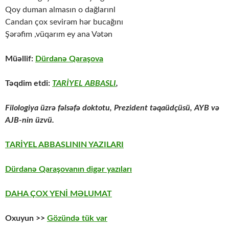
Qoy duman almasın o dağlarınl
Candan çox sevirəm hər bucağını
Şərəfim ,vüqarım ey ana Vətən
Müəllif:
Dürdanə Qaraşova
Təqdim etdi:
TARİYEL ABBASLI
,
Filologiya üzrə fəlsəfə doktotu, Prezident təqaüdçüsü, AYB və
AJB-nin üzvü.
TARİYEL ABBASLININ YAZILARI
Dürdanə Qaraşovanın digər yazıları
DAHA ÇOX YENİ MƏLUMAT
Oxuyun >>
Gözündə tük var