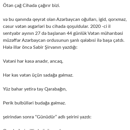
Ötən çağ Cihada çağırır bizi.
və bu qanında qeyrət olan Azərbaycan oğulları, igid, qorxmaz,
cəsur vətən əsgərləri bu cihada qoşuldular. 2020 -ci il
sentyabr ayının 27 də başlanan 44 günlük Vətən müharıbəsi
müzəffər Azərbaycan ordusunun şanlı qələbısi ilə başa çatdı.
Hələ illər öncə Sabir Şirvanın yazdığı:
Vətəni hər kəsə anadır, ancaq,
Hər kəs vətən üçün sadağa gəlməz.
Yüz bahar yetirə tay Qarabağın,
Perik bulbülləri budağa gəlməz.
şeirindən sonra “Günüdür” adlı şeirini yazdı: