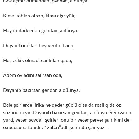
Göz açmır dumandan, çəndən, a dünya.
Kimə köhlən atsan, kimə ağır yük,
Həyatı dərk edən gündən, a dünya.
Duyan könülləri hey verdin bada,
Heç əskik olmadı canlıdan qada,
Adəm övladını salırsan oda,
Dayanıb baxırsan gendən a düünya.
Belə şeirlərdə lirika nə qədər güclü olsa da reallıq da öz
sözünü deyir. Dayanıb baxırsan gendən, a dünya. S.Şirvanın
yurd, vətən sevdalı şeirləri onu bir vətənpərvər şair kimi də
oxucusuna tanıdır. “Vətən”adlı şeirində şair yazır: