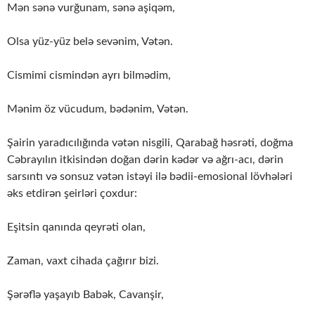
Mən sənə vurğunam, sənə aşiqəm,
Olsa yüz-yüz belə sevənim, Vətən.
Cismimi cismindən ayrı bilmədim,
Mənim öz vücudum, bədənim, Vətən.
Şairin yaradıcılığında vətən nisgili, Qarabağ həsrəti, doğma
Cəbrayılın itkisindən doğan dərin kədər və ağrı-acı, dərin
sarsıntı və sonsuz vətən istəyi ilə bədii-emosional lövhələri
əks etdirən şeirləri çoxdur:
Eşitsin qanında qeyrəti olan,
Zaman, vaxt cihada çağırır bizi.
Şərəflə yaşayıb Babək, Cavanşir,