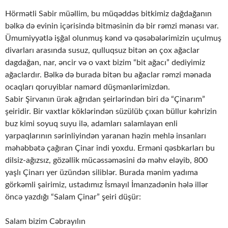
Hörmətli Sabir müəllim, bu müqəddəs bitkimiz dağdağanın
bəlkə də evinin içərisində bitməsinin də bir rəmzi mənası var.
Ümumiyyətlə işğal olunmuş kənd və qəsəbələrimizin uçulmuş
divarları arasında susuz, qulluqsuz bitən ən çox ağaclar
dagdağan, nar, əncir və o vaxt bizim “bit ağacı” dediyimiz
ağaclardır. Bəlkə də burada bitən bu ağaclar rəmzi mənada
ocaqları qoruyiblar namərd düşmənlərimizdən.
Sabir Şirvanın ürək ağrıdan şeirlərindən biri də “Çinarım”
şeiridir. Bir vaxtlar köklərindən süzülüb çıxan büllur kəhrizin
buz kimi soyuq suyu ilə, adamları salamlayan enli
yarpaqlarının sərinliyindən yaranan həzin mehlə insanları
məhəbbətə çağıran Çinar indi yoxdu. Erməni qəsbkarları bu
dilsiz-ağızsız, gözəllik mücəssəməsini də məhv eləyib, 800
yaşlı Çinarı yer üzündən siliblər. Burada mənim yadıma
görkəmli şairimiz, ustadımız İsmayıl İmanzadənin hələ illər
öncə yazdığı “Salam Çinar” şeiri düşür:
Salam bizim Cəbrayılın