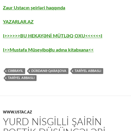
Zaur Ustacın şeirləri haqqında
YAZARLAR.AZ
I>>>>>>BU HEKAYƏNİ MÜTLƏQ OXU<<<<<<I
I>>Mustafa Müseyiboğlu adına kitabxana<<
CƏBRAYIL
DÜRDANƏ QARAŞOVA
TARİYEL ABBASLI
TARIYEL ABBASLI
WWW.USTAC.AZ
YURD NİSGİLLİ ŞAİRİN