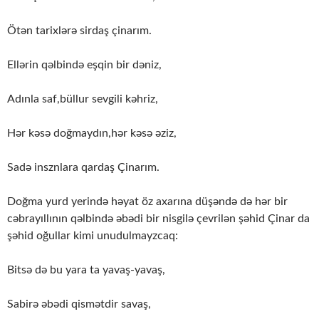
Ötən tarixlərə sirdaş çinarım.
Ellərin qəlbində eşqin bir dəniz,
Adınla saf,büllur sevgili kəhriz,
Hər kəsə doğmaydın,hər kəsə əziz,
Sadə insznlara qardaş Çinarım.
Doğma yurd yerində həyat öz axarına düşəndə də hər bir
cəbrayıllının qəlbində əbədi bir nisgilə çevrilən şəhid Çinar da
şəhid oğullar kimi unudulmayzcaq:
Bitsə də bu yara ta yavaş-yavaş,
Sabirə əbədi qismətdir savaş,