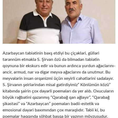
Azərbaycan təbiətinin bəxş etdiyi bu çiçəkləri, gülləri
tərənnüm etməklə S. Şirvan özü də bilmədən təbiətin
qoynuna bir ekskurs edir və bunun ardınca yurdun ağaclarını-
əncir, armud, nar və digər meyvə ağaclarını da unutmur. Bu
meyvələrin insan orqanizmi üçün xeyirli cəhətlərini sadalayır.
S. Şirvanın şeirlərindən misal gətirdiyimiz” Könlümün közü”
kitabında şairin çox dəyərli poemaları da yer alıb. Oxucuların
böyük rəğbətini qazanmış “Qarabağ qan ağlayır”, “Qarabağ
şikəstəsi” və “Azərbaycan” poemaları bədii-estetik və
emosional dəyəri baxımından çox maraqlıdır. Təbii ki, bu
poemalar haqqında söhbət başqa bir yazının mövzusudur.