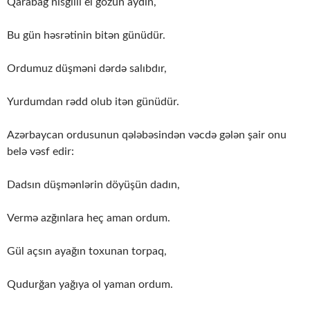
Qarabağ nisgilli el gözün aydın,
Bu gün həsrətinin bitən günüdür.
Ordumuz düşməni dərdə salıbdır,
Yurdumdan rədd olub itən günüdür.
Azərbaycan ordusunun qələbəsindən vəcdə gələn şair onu
belə vəsf edir:
Dadsın düşmənlərin döyüşün dadın,
Vermə azğınlara heç aman ordum.
Gül açsın ayağın toxunan torpaq,
Qudurğan yağıya ol yaman ordum.