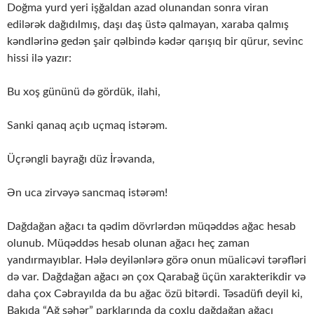
Doğma yurd yeri işğaldan azad olunandan sonra viran
edilərək dağıdılmış, daşı daş üstə qalmayan, xaraba qalmış
kəndlərinə gedən şair qəlbində kədər qarışıq bir qürur, sevinc
hissi ilə yazır:
Bu xoş gününü də gördük, ilahi,
Sanki qanaq açıb uçmaq istərəm.
Üçrəngli bayrağı düz İrəvanda,
Ən uca zirvəyə sancmaq istərəm!
Dağdağan ağacı ta qədim dövrlərdən müqəddəs ağac hesab
olunub. Müqəddəs hesab olunan ağacı heç zaman
yandırmayıblar. Hələ deyilənlərə görə onun müalicəvi tərəfləri
də var. Dağdağan ağacı ən çox Qarabağ üçün xarakterikdir və
daha çox Cəbrayılda da bu ağac özü bitərdi. Təsadüfi deyil ki,
Bakıda “Ağ şəhər” parklarında da çoxlu dağdağan ağacı