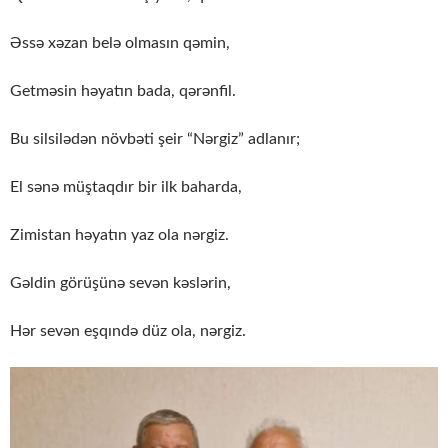
Əssə xəzan belə olmasın qəmin,
Getməsin həyatın bada, qərənfil.
Bu silsilədən növbəti şeir “Nərgiz” adlanır;
El sənə müştaqdır bir ilk baharda,
Zimistan həyatın yaz ola nərgiz.
Gəldin görüşünə sevən kəslərin,
Hər sevən eşqındə düz ola, nərgiz.