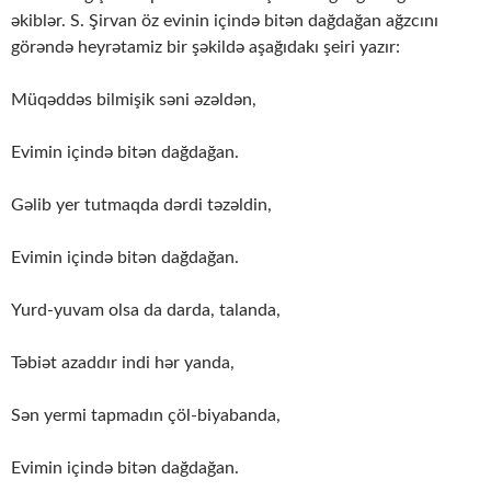
əkiblər. S. Şirvan öz evinin içində bitən dağdağan ağzcını
görəndə heyrətamiz bir şəkildə aşağıdakı şeiri yazır:
Müqəddəs bilmişik səni əzəldən,
Evimin içində bitən dağdağan.
Gəlib yer tutmaqda dərdi təzəldin,
Evimin içində bitən dağdağan.
Yurd-yuvam olsa da darda, talanda,
Təbiət azaddır indi hər yanda,
Sən yermi tapmadın çöl-biyabanda,
Evimin içində bitən dağdağan.