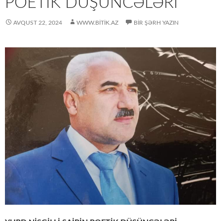
POETİK DÜŞÜNCƏLƏRİ
AVQUST 22, 2024
WWW.BITIK.AZ
BIR ŞƏRH YAZIN