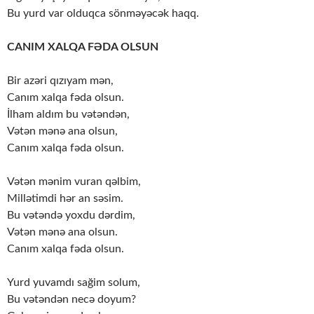
Bu yurd var olduqca sönməyəcək haqq.
CANIM XALQA FƏDA OLSUN
Bir azəri qızıyam mən,
Canım xalqa fəda olsun.
İlham aldım bu vətəndən,
Vətən mənə ana olsun,
Canım xalqa fəda olsun.
Vətən mənim vuran qəlbim,
Millətimdi hər an səsim.
Bu vətəndə yoxdu dərdim,
Vətən mənə ana olsun.
Canım xalqa fəda olsun.
Yurd yuvamdı sağim solum,
Bu vətəndən necə doyum?