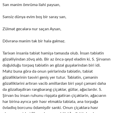
Sən mənim ömrümə ilahi paysan,
Sənsiz dünya evim boş bir saray san,
Zülmət gecələrə nur saçan Aysan,
Dövrənə mənim tək bir halə gəlməz.
Tarixən insanla təbiət həmişə təmasda olub. İnsan təbiətin
gözəlliyindən zövq alıb. Bir az öncə qeyd elədim ki, S. Şirvanın
doğulduğu torpaq təbiətin ən gözəl guşələrindən biri idi.
Məhz buna görə də onun şeirlərində təbiətin, təbiət
gözəlliklərinin təsviri geniş yer tutur. Təbiətin, çəmənin
gözəlliklərini artıran vacib amillərdən biri yaşıl çəməni daha
da gözəlləşdirən rəngbərəng çiçəklər, güllər, ağaclardır. S.
Şirvan bu insan ruhunu riqqətə gətirən çiçəklərin, ağacıarın
hər birinə ayrıca şeir həsr etməklə təbiətə, ana torpağa
övladlıq borcunu ödəmişdir sanki. Onun çiçəklərə həsr