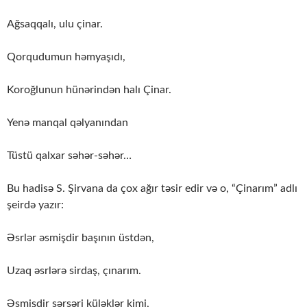
Ağsaqqalı, ulu çinar.
Qorqudumun həmyaşıdı,
Koroğlunun hünərindən halı Çinar.
Yenə manqal qəlyanından
Tüstü qalxar səhər-səhər…
Bu hadisə S. Şirvana da çox ağır təsir edir və o, “Çinarım” adlı
şeirdə yazır:
Əsrlər əsmişdir başının üstdən,
Uzaq əsrlərə sirdaş, çınarım.
Əsmişdir sərsəri küləklər kimi,