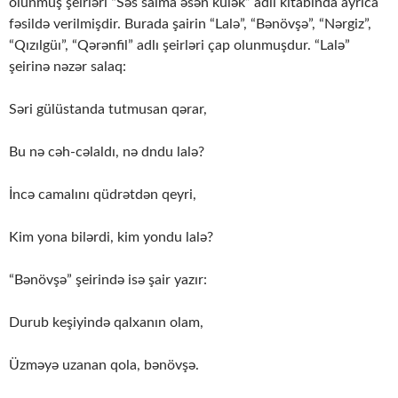
olunmuş şeirləri “Səs salma əsən külək” adlı kitabında ayrıca
fəsildə verilmişdir. Burada şairin “Lalə”, “Bənövşə”, “Nərgiz”,
“Qızılgüı”, “Qərənfil” adlı şeirləri çap olunmuşdur. “Lalə”
şeirinə nəzər salaq:
Səri gülüstanda tutmusan qərar,
Bu nə cəh-cəlaldı, nə dndu lalə?
İncə camalını qüdrətdən qeyri,
Kim yona bilərdi, kim yondu lalə?
“Bənövşə” şeirində isə şair yazır:
Durub keşiyində qalxanın olam,
Üzməyə uzanan qola, bənövşə.