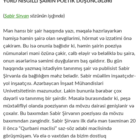
YURD NİSGİLLİ ŞAİRİN POETİK DÜŞÜNCƏLƏRİ
(
Sabir Şirvan
sözünün işığında
)
Mən hansı bir şair haqqında yazı, məqalə hazırlayarkən
həmişə həmin şairə olan sevgilərimi, hörmət və izzətimi önə
çəkirəm. Bu isə onunla bağlıdır ki, həmin şairin poeziya
nümunələri məni özünə çəkir, cəlb eləyir və beləliklə bu şairə,
onun əsərlərinə səmimi duyğularım baş qaldırır. Bu gün
haqqında yazmaq istədiyim tanınmış şair və publisist Sabir
Şirvanla da bağlılığım məhz belədir. Sabir müəllim inşaatçıdır-
yol inşaatçısı. Azərbaycan İnşaat Mühəndisləri
Univetsitetinin məzunudur. Lakin bununla bərabər çox
dəyərli və tanınmış bir şairdir. Məsələ burasındadır ki, peşə
müxtəlifliyi olanda poeziyanın da mövzu dairəsi genişlənir və
çoxalır. Bu baxımdan Sabir Şirvanın poeziyası da mövzu
baxımından zəngindir. Sabir Şirvanı ilk dəfə mən təxminən 20
il öncə “Qurbani məclisi” saz-söz ədəbi məclisində
görüşmüşəm. Və elə o vaxtdan da bizim dostluq