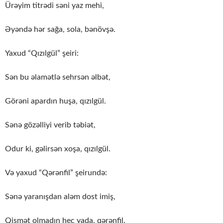
Ürəyim titrədi səni yaz mehi,
Əyəndə hər sağa, sola, bənövşə.
Yaxud “Qızılgül” şeiri:
Sən bu əlamətlə sehrsən əlbət,
Görəni apardın huşa, qızılgül.
Sənə gözəlliyi verib təbiət,
Odur ki, gəlirsən xoşa, qızılgül.
Və yaxud “Qərənfil” şeirundə:
Sənə yaranışdan aləm dost imiş,
Qismət olmadın heç yada, qərənfil.