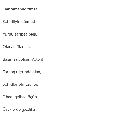
Qəhrəmanlıq tımsalı
Şəhidliyin cümləsi.
Yurdu sarıbsa bəla,
Olacaq ölən, itən,
Başın sağ olsun Vətən!
Torpaq uğrunda ölən,
Şəhidlər ölməzdilər.
Əbədi qəlbə köçüb,
Ürəklərdə gəzdilər.