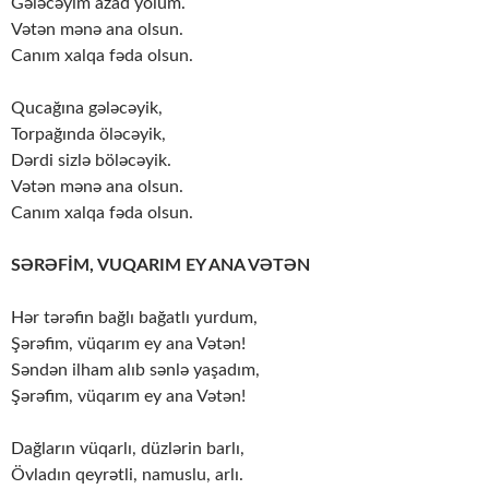
Gələcəyim azad yolum.
Vətən mənə ana olsun.
Canım xalqa fəda olsun.
Qucağına gələcəyik,
Torpağında öləcəyik,
Dərdi sizlə böləcəyik.
Vətən mənə ana olsun.
Canım xalqa fəda olsun.
SƏRƏFİM, VUQARIM EY ANA VƏTƏN
Hər tərəfin bağlı bağatlı yurdum,
Şərəfim, vüqarım ey ana Vətən!
Səndən ilham alıb sənlə yaşadım,
Şərəfim, vüqarım ey ana Vətən!
Dağların vüqarlı, düzlərin barlı,
Övladın qeyrətli, namuslu, arlı.