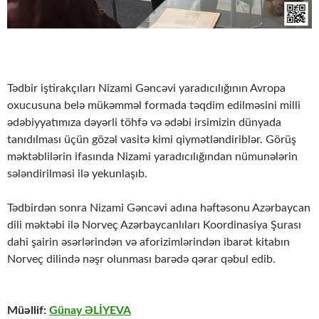
Tədbir iştirakçıları Nizami Gəncəvi yaradıcılığının Avropa
oxucusuna belə mükəmməl formada təqdim edilməsini milli
ədəbiyyatımıza dəyərli töhfə və ədəbi irsimizin dünyada
tanıdılması üçün gözəl vasitə kimi qiymətləndiriblər. Görüş
məktəblilərin ifasında Nizami yaradıcılığından nümunələrin
sələndirilməsi ilə yekunlaşıb.
Tədbirdən sonra Nizami Gəncəvi adına həftəsonu Azərbaycan
dili məktəbi ilə Norveç Azərbaycanlıları Koordinasiya Şurası
dahi şairin əsərlərindən və aforizimlərindən ibarət kitabın
Norveç dilində nəşr olunması barədə qərar qəbul edib.
Müəllif:
Günay ƏLİYEVA