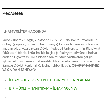
MƏQALƏLƏR
İLHAM VƏLİYEV HAQQINDA
Vəliyev İlham Əli oğlu, 7 oktyabr 1959 –cu ildə Tovuzu rayonunun
Əlibəyi (yəqin ki, bu kəndi hamı tanıyır) kəndində müəllim ailəsində
anadan olub. Azərbaycan Dövlət Pedoqoji Universitetinin Riyaziyyat
fakültəsini bitirib. Müəllimliklə başladığı fəaliyyəti dövründə indiyə
qədər bir çox təhsil müəssisələrində müxtəlif vəzifələrdə çalışıb.
İqtisad elmləri namizədi, dosentdir. Hal-hazırda özündən söz etdirən
Şamaxı Dövlət Regional Kollecinə rəhbərlik edir.
QƏHRƏMANIMIZI
YAXINDAN TANIYAQ:
İLHAM VƏLİYEV – STEREOTİPLƏRİ YOX EDƏN ADAM
BİR MÜƏLLİM TANIYIRAM – İLHAM VƏLİYEV