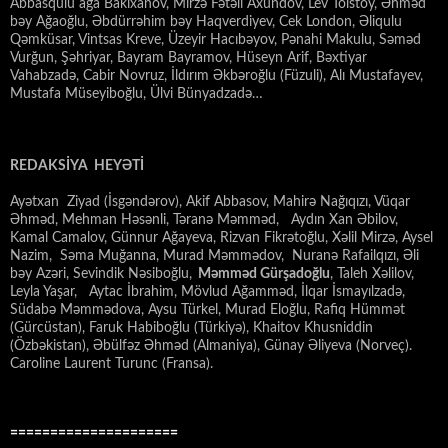
Abbasqulu ağa Bakıxanov, Mirzə Fətəli Axundov, Lev Tolstoy, Əhməd
bəy Ağaoğlu, Əbdürrəhim bəy Haqverdiyev, Cek London, Əliqulu
Qəmküsar, Vintsas Kreve, Üzeyir Hacıbəyov, Pənahi Makulu, Səməd
Vurğun, Şəhriyar, Bayram Bayramov, Hüseyn Arif, Bəxtiyar
Vahabzadə, Cabir Novruz, İldırım Əkbəroğlu (Füzuli), Alı Mustafayev,
Mustafa Müseyiboğlu, Ülvi Bünyadzadə…
REDAKSİYA HEYƏTİ
Ayətxan Ziyad (İsgəndərov), Akif Abbasov, Mahirə Nağıqızı, Vüqar
Əhməd, Mehman Həsənli, Təranə Məmməd, Aydın Xan Əbilov,
Kamal Camalov, Günnur Ağayeva, Rizvan Fikrətoğlu, Xəlil Mirzə, Aysel
Nazim, Səma Muğanna, Murad Məmmədov, Nuranə Rafailqızı, Əli
bəy Azəri, Sevindik Nəsiboğlu,
Məmməd Gürşadoğlu
, Taleh Xəlilov,
Leyla Yaşar, Aytac İbrahim, Mövlud Ağamməd, İlqar İsmayılzadə,
Südabə Məmmədova, Aysu Türkel, Murad Eloğlu, Rafiq Hümmət
(Gürcüstan), Faruk Habiboğlu (Türkiyə), Khaitov Khusniddin
(Özbəkistan), Əbülfəz Əhməd (Almaniya), Günay Əliyeva (Norveç).
Caroline Laurent Turunc (Fransa).
=====================