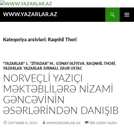
Axtar
WWW.YAZARLAR.AZ
MÜHTƏVIYYATA
ƏSAS
KEÇ
MENYU
Kateqoriya arxivləri: Raqnhil Thori
"YAZARLAR" J.
,
"ZİYADAR" M.
,
GÜNAY ƏLIYEVA
,
RAQNHIL THORI
,
YAZARLAR
,
YAZARLAR JURNALI
,
ZAUR USTAC
NORVEÇLI YAZIÇI
MƏKTƏBLILƏRƏ NIZAMI
GƏNCƏVININ
ƏSƏRLƏRINDƏN DANIŞIB
OKTYABR 8, 2021
WWW.YAZARLAR.AZ
BIR ŞƏRH YAZIN