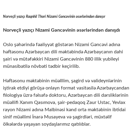
Norveçli yazıçı Raqnhil Thori Nizami Gəncəvinin əsərlərindən danışır
Norveçli yazıçı Nizami Gəncəvinin əsərlərindən danışdı
Oslo şəhərində fəaliyyət göstərən Nizami Gəncəvi adına
həftəsonu Azərbaycan dili məktəbində Azərbaycanın dahi
şairi və mütəfəkkiri Nizami Gəncəvinin 880 illik yubileyi
münasibətilə növbəti tədbir keçirilib.
Həftəsonu məktəbinin müəlllim, şagird və valideynlərinin
iştirak etdiyi görüşə onlayn format vasitəsilə Azərbaycandan
filologiya üzrə fəlsəfə doktoru, Azərbaycan dili dərsliklərinin
müəllifi Xanım Qasımova, şair-pedaqoq Zaur Ustac, Yevlax
rayon Nizami adına Malbinəsi kənd orta məktəbinin ibtidai
sinif müəllimi İnarə Musayeva və şagirdləri, müxtəlif
ölkələrdə yaşayan soydaşlarımız qatılıblar.