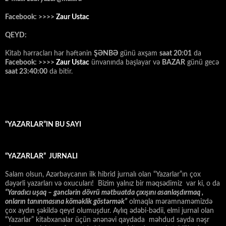
Facebook: >>>>
Zaur Ustac
QEYD:
Kitab hərracları hər həftənin
ŞƏNBƏ
günü axşam
saat 20:01
da
Facebook: >>>>
Zaur Ustac
ünvanında başlayar və
BAZAR
günü gecə
saat 23:40:00
da bitir.
“YAZARLAR”IN BU SAYI
“YAZARLAR” JURNALI
Salam olsun, Azərbaycanın ilk hibrid jurnalı olan “Yazarlar”ın çox
dəyərli yazarları və oxucuları! Bizim yalnız bir məqsədimiz var ki, o da
“
Yaradıcı uşaq – gәnclәrin dövrü mәtbuatda çıxışını asanlaşdırmaq ,
onların tanınmasına kömәklik göstәrmәk”
olmaqla məramnaməmizdə
çox aydın şəkildə qeyd olumuşdur. Aylıq ədəbi-bədii, elmi jurnal olan
“Yazarlar” kitabxanalar üçün ənənəvi qaydada məhdud sayda nəşr