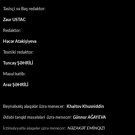
Təsisçi və Baş redaktor:
Zaur USTAC
Redaktor:
Həcər Atakişiyeva
Texniki redaktor:
Tuncay ŞƏHRİLİ
Məsul katib:
Araz ŞƏHRİLİ
Beynəlxalq əlaqələr üzrə menecer:
Khaitov Khusniddin
Ədəbi tənqid məsələləri üzrə menecer:
Günnur AĞAYEVA
İctimaiyyətlə əlaqələr üzrə menecer:
NƏZAKƏT EMİNQIZI