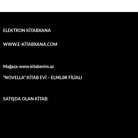
ELEKTRON KİTABXANA
WWW.E-KİTABXANA.COM
Mağaza-www.kitabevim.az
“NOVELLA” KİTAB EVİ – ELMLƏR FİLİALI
SATIŞDA OLAN KİTAB: