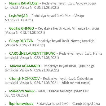
Nuranə RAFAİLQIZI
– Redaksiya heyəti üzvü, Göyçay bölgə
təmsilçisi (Vəsiqə N: 010/21.08.2021)
Leyla YAŞAR
– Redaksiya heyəti üzvü, Yazar (Vəsiqə
N:011/21.08.2021)
Əbülfəz ƏHMƏD
– Redaksiya heyəti üzvü, Almaniya təmsilçisi
(Vəsiqə N: 018/21.08.2021)
Günay ƏLİYEVA
– Redaksiya heyəti üzvü, Norveç təmsilçisi
(Vəsiqə N: 019/21.08.2021)
CAROLİNE LAURENT TURUNC
– Redaksiya heyəti üzvü, Fransa
təmsilçisi (Vəsiqə N: 022/21.08.2021)
Mövlud AĞAMMƏD
– Redaksiya heyəti üzvü, Quba bölgə
təmsilçisi (Vəsiqə N: 023/21.08.2021)
Cihangir NOMOZOV
– Redaksiya heyəti üzvü, Özbəkistan
təmsilçisi (Vəsiqə N: 024/21.08.2021 –
Allah rəhmət eləsin
)
Mamedov Namik
–
Yazar, Kəlbəcər təmsilçisi (Vəsiqə N:
025/21.08.2021)
İlqar İsmayılzadə
–
Redaksiya heyəti üzvü – Cənub bölgəsi üzrə