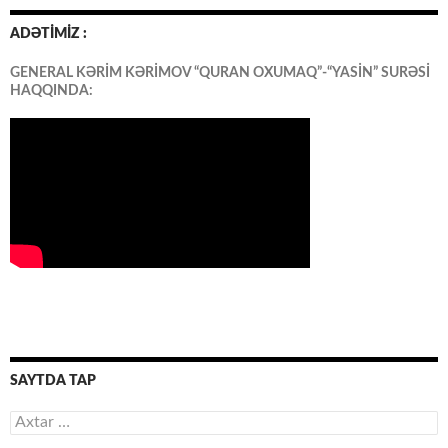
ADƏTİMİZ :
GENERAL KƏRİM KƏRİMOV “QURAN OXUMAQ”-“YASİN” SURƏSİ
HAQQINDA:
SAYTDA TAP
Axtarış: