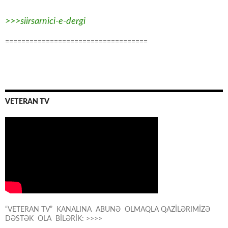
>>>siirsarnici-e-dergi
===================================
VETERAN TV
“VETERAN TV” KANALINA ABUNƏ OLMAQLA QAZİLƏRIMİZƏ
DƏSTƏK OLA BİLƏRİK: >>>>