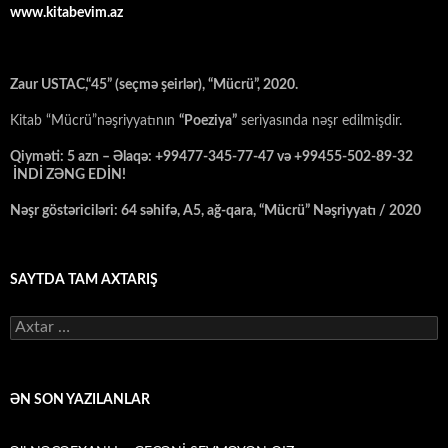
www.kitabevim.az
Zaur USTAC,“45” (seçmə şeirlər), “Mücrü”, 2020.
Kitab “Mücrü”nəşriyyatının
“Poeziya”
seriyasında nəşr edilmişdir.
Qiyməti: 5 azn – Əlaqə: +99477-345-77-47 və +99455-502-89-32
İNDİ ZƏNG EDİN!
Nəşr göstəriciləri: 64 səhifə, A5, ağ-qara, “Mücrü” Nəşriyyatı / 2020
SAYTDA TAM AXTARIŞ
Axtarış:
ƏN SON YAZILANLAR