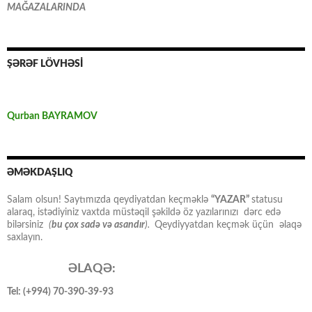
MAĞAZALARINDA
ŞƏRƏF LÖVHƏSİ
Qurban BAYRAMOV
ƏMƏKDAŞLIQ
Salam olsun! Saytımızda qeydiyatdan keçməklə
“YAZAR”
statusu
alaraq, istədiyiniz vaxtda müstəqil şəkildə öz yazılarınızı dərc edə
bilərsiniz
(
bu çox sadə və asandır
).
Qeydiyyatdan keçmək üçün əlaqə
saxlayın.
ƏLAQƏ:
Tel: (+994) 70-390-39-93