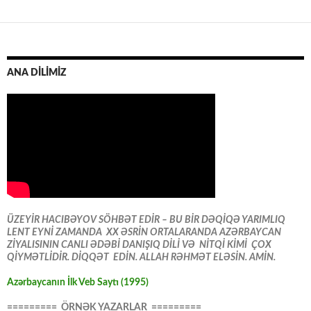
ANA DİLİMİZ
ÜZEYİR HACIBƏYOV SÖHBƏT EDİR – BU BİR DƏQİQƏ YARIMLIQ
LENT EYNİ ZAMANDA XX ƏSRİN ORTALARANDA AZƏRBAYCAN
ZİYALISININ CANLI ƏDƏBİ DANIŞIQ DİLİ VƏ NİTQİ KİMİ ÇOX
QİYMƏTLİDİR. DİQQƏT EDİN. ALLAH RƏHMƏT ELƏSİN. AMİN.
Azərbaycanın İlk Veb Saytı (1995)
========= ÖRNƏK YAZARLAR =========