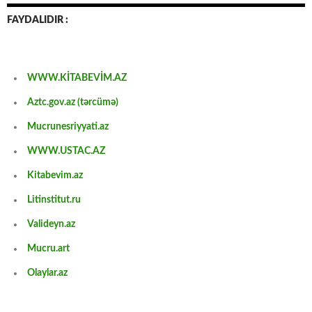
FAYDALIDIR :
WWW.KİTABEVİM.AZ
Aztc.gov.az (tərcümə)
Mucrunesriyyati.az
WWW.USTAC.AZ
Kitabevim.az
Litinstitut.ru
Valideyn.az
Mucru.art
Olaylar.az