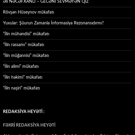
Əli NƏCƏFXANLI – GECƏNİ SEVMƏYƏN QIZ
Rövşən Hüseynov mükafatı
Yuxular: Şüurun Zamanla İnformasiya Rezonansıdırmı?
“İlin mühəndisi” mükafatı
“İlin rəssamı” mükafatı
“İlin müğənnisi” mükafatı
“İlin alimi” mükafatı
“İlin həkimi” mükafatı
“İlin naşiri” mükafatı
REDAKSİYA HEYƏTİ :
FƏXRİ REDAKSİYA HEYƏTİ