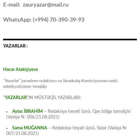
E-mail: zauryazar@mail.ru
WhatsApp: (
+994
) 70-390-39-93
YAZARLAR :
Həcər Atakişiyeva
“Yazarlar” jurnalının redaktoru və Yaradıcılıq Komissiyasının sədri,
ədəbiyyatşünas-tənqidçı
“
YAZARLAR
“IN MÜSTƏQİL YAZARLARI:
Aytac İBRAHİM
– Redaksiya heyəti üzvü, Qax bölgə təmsilçisi
(Vəsiqə N: 006/21.08.2021)
Səma MUĞANNA
– Redaksiya heyəti üzvü, Yazar (Vəsiqə N:
007/21.08.2021)