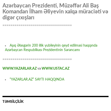
Azərbaycan Prezidenti, Müzəffər Ali Baş
Komandan İlham Əliyevin xalqa müraciəti və
digər çıxışları
===================================
Aşıq Ələsgərin 200 illik yubileyinin qeyd edilməsi haqqında
Azərbaycan Respublikası Prezidentinin Sərəncamı
===================================
WWW.YAZARLAR.AZ
və
WWW.USTAC.AZ
“YAZARLAR.AZ” SAYTI HAQQINDA
TƏMSİLÇİLİK