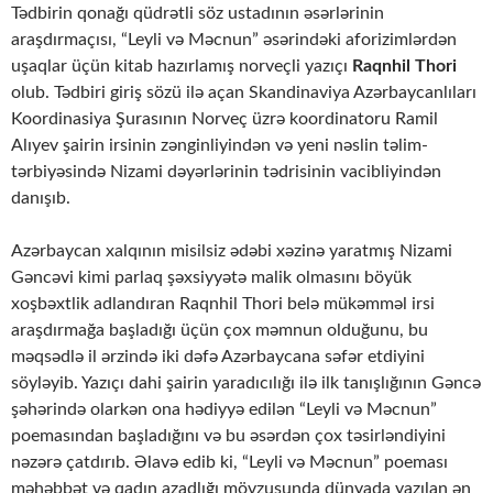
Tədbirin qonağı qüdrətli söz ustadının əsərlərinin
araşdırmaçısı, “Leyli və Məcnun” əsərindəki aforizimlərdən
uşaqlar üçün kitab hazırlamış norveçli yazıçı
Raqnhil Thori
olub. Tədbiri giriş sözü ilə açan Skandinaviya Azərbaycanlıları
Koordinasiya Şurasının Norveç üzrə koordinatoru Ramil
Alıyev şairin irsinin zənginliyindən və yeni nəslin təlim-
tərbiyəsində Nizami dəyərlərinin tədrisinin vacibliyindən
danışıb.
Azərbaycan xalqının misilsiz ədəbi xəzinə yaratmış Nizami
Gəncəvi kimi parlaq şəxsiyyətə malik olmasını böyük
xoşbəxtlik adlandıran Raqnhil Thori belə mükəmməl irsi
araşdırmağa başladığı üçün çox məmnun olduğunu, bu
məqsədlə il ərzində iki dəfə Azərbaycana səfər etdiyini
söyləyib. Yazıçı dahi şairin yaradıcılığı ilə ilk tanışlığının Gəncə
şəhərində olarkən ona hədiyyə edilən “Leyli və Məcnun”
poemasından başladığını və bu əsərdən çox təsirləndiyini
nəzərə çatdırıb. Əlavə edib ki, “Leyli və Məcnun” poeması
məhəbbət və qadın azadlığı mövzusunda dünyada yazılan ən