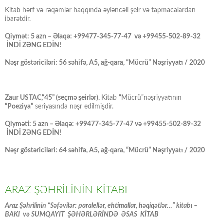
Kitab hərf və rəqəmlər haqqında əyləncəli şeir və tapmacalardan
ibarətdir.
Qiymət: 5 azn – Əlaqə: +99477-345-77-47 və +99455-502-89-32
İNDİ ZƏNG EDİN!
Nəşr göstəriciləri: 56 səhifə, A5, ağ-qara, “Mücrü” Nəşriyyatı / 2020
Zaur USTAC,“45” (seçmə şeirlər).
Kitab “Mücrü”nəşriyyatının
“Poeziya”
seriyasında nəşr edilmişdir.
Qiyməti: 5 azn – Əlaqə: +99477-345-77-47 və +99455-502-89-32
İNDİ ZƏNG EDİN!
Nəşr göstəriciləri: 64 səhifə, A5, ağ-qara, “Mücrü” Nəşriyyatı / 2020
ARAZ ŞƏHRİLİNİN KİTABI
Araz Şəhrilinin “Səfəvilər: paralellər, ehtimallar, həqiqətlər…” kitabı –
BAKI və SUMQAYIT ŞƏHƏRLƏRİNDƏ ƏSAS KİTAB