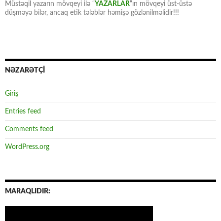
Müstəqil yazarın mövqeyi ilə “
YAZARLAR
“ın mövqeyi üst-üstə
düşməyə bilər, ancaq etik tələblər həmişə gözlənilməlidir!!!
NƏZARƏTÇİ
Giriş
Entries feed
Comments feed
WordPress.org
MARAQLIDIR: