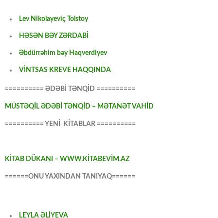
Lev Nikolayeviç Tolstoy
HƏSƏN BƏY ZƏRDABİ
Əbdürrəhim bəy Haqverdiyev
VİNTSAS KREVE HAQQINDA
========== ƏDƏBİ TƏNQİD ==========
MÜSTƏQİL ƏDƏBİ TƏNQİD – MƏTANƏT VAHİD
========== YENİ KİTABLAR ==========
KİTAB DÜKANI – WWW.KİTABEVİM.AZ
======ONU YAXINDAN TANIYAQ======
LEYLA ƏLİYEVA