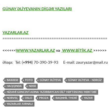
GÜNAY ƏLİYEVANIN DİGƏR YAZILARI
YAZARLAR.AZ
===============================================
<<<<<<
WWW.YAZARLAR.AZ
və
WWW.BİTİK.AZ
>>>>>>
Əlaqə:
Tel: (
+994
) 70-390-39-93 E-mail: zauryazar@mail.ru
BARƏDƏ
FOTO
GÜNAY ƏLİYEVA
GÜNAY ƏLIYEVA - NƏRGIZ
HAQQINDA
NƏSR
NIZAMI GƏNCƏVI ADINA "AZƏRBAYCAN DILI" HƏFTƏSONU MƏKTƏBI
NORVEÇ
OSLO
PROZA
RAQNHIL THORI
YAZAR
YAZARLAR JURNALI