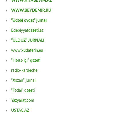
WWW.KİTABEVİM.AZ
WWW.BEYDEMİR.RU
“Ədəbi ovqat” jurnalı
Edebiyyatqazeti.az
“ULDUZ” JURNALI
www.xudaferin.eu
“Həftə içi” qəzeti
radio-kardeche
“Xəzan” jurnalı
“Fədai” qəzeti
Yazyarat.com
USTAC.AZ