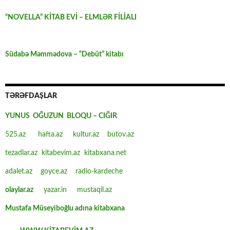
“NOVELLA” KİTAB EVİ – ELMLƏR FİLİALI
Südabə Məmmədova – “Debüt” kitabı
TƏRƏFDAŞLAR
YUNUS OĞUZUN BLOQU – CIĞIR
525.az
hafta.az
kultur.az
butov.az
tezadlar.az
kitabevim.az
kitabxana.net
adalet.az
goyce.az
radio-kardeche
olaylar.az
yazar.in
mustaqil.az
Mustafa Müseyiboğlu adına kitabxana