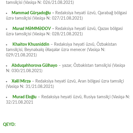
təmsilçisi (Vəsiqə N: 026/21.08.2021)
Məmməd Gürşadoğlu
–
Redaksiya heyəti üzvü, Qarabağ bölgəsi
üzrə təmsilçisi (Vəsiqə N: 027/21.08.2021)
Murad MƏMMƏDOV
–
Redaksiya heyəti üzvü, Qazax bölgəsi
üzrə təmsilçisi (Vəsiqə N: 028/21.08.2021)
Khaitov Khusniddin
– Redaksiya heyəti üzvü, Özbəkistan
təmsilçisi, Beynəlxalq Əlaqələr üzrə menecer (Vəsiqə N:
029/21.08.2021)
Abduqahhorova Gülhayo
– yazar, Özbəkistan təmsilçisi (Vəsiqə
N: 030/21.08.2021)
Xəlil Mirzə
– Redaksiya heyəti üzvü, Aran bölgəsi üzrə təmsilçi
(Vəsiqə N: 31/21.08.2021)
Murad Eloğlu
– Redaksiya heyəti üzvü, Rusiya təmsilçi (Vəsiqə N:
32/21.08.2021
QEYD: