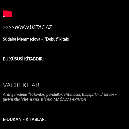
>>>>WWW.USTAC.AZ
Südabə Məmmədova – “Debüt” kitabı
BU XÜSUSİ KİTABDIR:
VACIB KITAB
Araz Şəhrilinin “Səfəvilər: paralellər, ehtimallar, həqiqətlər…” kitabı –
ŞƏHƏRİMİZİN ƏSAS KİTAB MAĞAZALARINDA
E-DÜKAN – KİTABLAR: