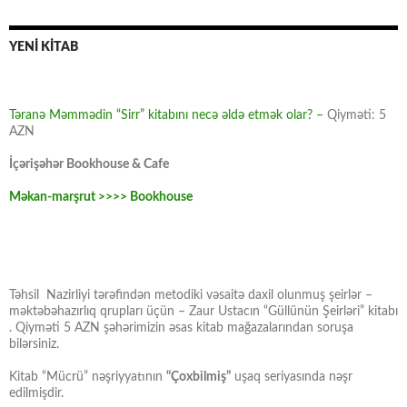
YENİ KİTAB
Təranə Məmmədin “Sirr” kitabını necə əldə etmək olar? –
Qiyməti: 5
AZN
İçərişəhər Bookhouse & Cafe
Məkan-marşrut >>>> Bookhouse
Təhsil Nazirliyi tərəfindən metodiki vəsaitə daxil olunmuş şeirlər –
məktəbəhazırlıq qrupları üçün – Zaur Ustacın “Güllünün Şeirləri” kitabı
. Qiyməti 5 AZN şəhərimizin əsas kitab mağazalarından soruşa
bilərsiniz.
Kitab “Mücrü” nəşriyyatının
“Çoxbilmiş”
uşaq seriyasında nəşr
edilmişdir.