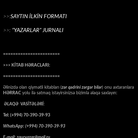
>>:
SAYTIN İLKİN FORMATI
>>:
“YAZARLAR” JURNALI
=======================
>>> KİTAB HƏRACLARI:
=======================
Əlinizdə olan qiymətli kitabları (
zər qədrini zərgər bilər
) onu axtaranlara
HƏRRAC
yolu ilə satmaq istəyirsinizsə bizimlə əlaqə saxlayın:
ƏLAQƏ VASİTƏLƏRİ:
Tel: (+994) 70-390-39-93
WhatsApp: (+994) 70-390-39-93
E-mail: zauryazar@mail.ru