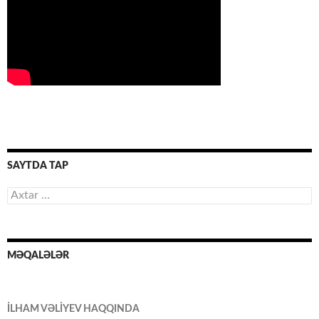
SAYTDA TAP
Axtarış:
MƏQALƏLƏR
İLHAM VƏLİYEV HAQQINDA