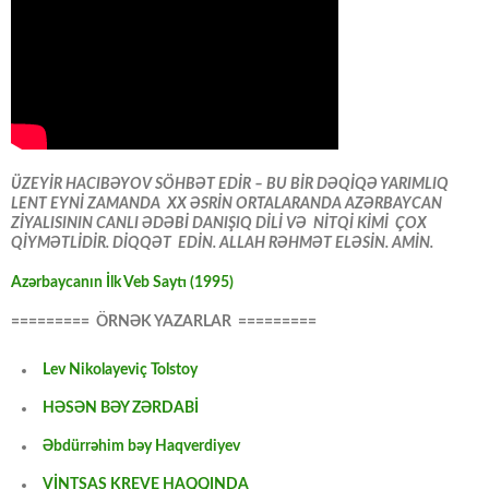
ÜZEYİR HACIBƏYOV SÖHBƏT EDİR – BU BİR DƏQİQƏ YARIMLIQ
LENT EYNİ ZAMANDA XX ƏSRİN ORTALARANDA AZƏRBAYCAN
ZİYALISININ CANLI ƏDƏBİ DANIŞIQ DİLİ VƏ NİTQİ KİMİ ÇOX
QİYMƏTLİDİR. DİQQƏT EDİN. ALLAH RƏHMƏT ELƏSİN. AMİN.
Azərbaycanın İlk Veb Saytı (1995)
========= ÖRNƏK YAZARLAR =========
Lev Nikolayeviç Tolstoy
HƏSƏN BƏY ZƏRDABİ
Əbdürrəhim bəy Haqverdiyev
VİNTSAS KREVE HAQQINDA