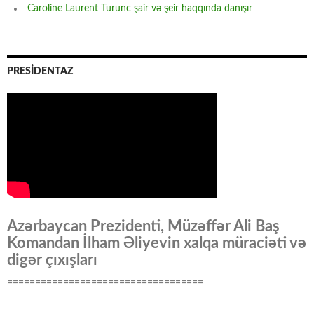
Caroline Laurent Turunc şair və şeir haqqında danışır
PRESİDENTAZ
Azərbaycan Prezidenti, Müzəffər Ali Baş
Komandan İlham Əliyevin xalqa müraciəti və
digər çıxışları
===================================