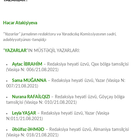
YAZARLAR :
Həcər Atakişiyeva
“Yazarlar” jurnalının redaktoru və Yaradıcılıq Komissiyasının sədri,
ədəbiyyatşünas-tənqidçı
“
YAZARLAR
“IN MÜSTƏQİL YAZARLARI:
Aytac İBRAHİM
– Redaksiya heyəti üzvü, Qax bölgə təmsilçisi
(Vəsiqə N: 006/21.08.2021)
Səma MUĞANNA
– Redaksiya heyəti üzvü, Yazar (Vəsiqə N:
007/21.08.2021)
Nuranə RAFAİLQIZI
– Redaksiya heyəti üzvü, Göyçay bölgə
təmsilçisi (Vəsiqə N: 010/21.08.2021)
Leyla YAŞAR
– Redaksiya heyəti üzvü, Yazar (Vəsiqə
N:011/21.08.2021)
Əbülfəz ƏHMƏD
– Redaksiya heyəti üzvü, Almaniya təmsilçisi
(Vəsiqə N: 018/21.08.2021)