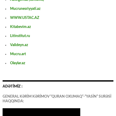
Mucrunesriyyati.az
WWW.USTAC.AZ
Kitabevim.az
Litinstitut.ru
Valideyn.az
Mucru.art
Olaylar.az
ADƏTİMİZ :
GENERAL KƏRİM KƏRİMOV “QURAN OXUMAQ”-“YASİN” SURƏSİ
HAQQINDA: