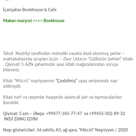
İçərişəhər Bookhouse & Cafe
Məkan-marşrut >>>> Bookhouse
Təhsil Nazirliyi tərəfindən metodiki vəsaitə daxil olunmuş şeirlər –
məktəbəhazırlıq qrupları üçün – Zaur Ustacın “Güllünün Şeirləri” kitabı
. Qiyməti 5 AZN şəhərimizin əsas kitab mağazalarından soruşa
bilərsiniz.
Kitab “Mücrü” nəşriyyatının
“Çoxbilmiş”
uşaq seriyasında nəşr
edilmişdir.
Kitab hərf və rəqəmlər haqqında əyləncəli şeir və tapmacalardan
ibarətdir.
Qiymət: 5 azn – Əlaqə: +99477-345-77-47 və +99455-502-89-32
İNDİ ZƏNG EDİN!
Nəşr göstəriciləri: 56 səhifə, A5, ağ-qara, “Mücrü” Nəşriyyatı / 2020