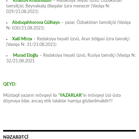
Khaitov Khusniddin
– Redaksiya heyəti üzvü, Özbəkistan
təmsilçisi, Beynəlxalq Əlaqələr üzrə menecer (Vəsiqə N:
029/21.08.2021)
Abduqahhorova Gülhayo
– yazar, Özbəkistan təmsilçisi (Vəsiqə
N: 030/21.08.2021)
Xəlil Mirzə
– Redaksiya heyəti üzvü, Aran bölgəsi üzrə təmsilçi
(Vəsiqə N: 31/21.08.2021)
Murad Eloğlu
– Redaksiya heyəti üzvü, Rusiya təmsilçi (Vəsiqə N:
32/21.08.2021
QEYD:
Müstəqil yazarın mövqeyi ilə “
YAZARLAR
“ın mövqeyi üst-üstə
düşməyə bilər, ancaq etik tələblər həmişə gözlənilməlidir!!!
NƏZARƏTÇİ