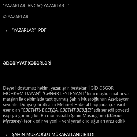
“YAZARLAR, ANCAQ YAZARLAR…”
© YAZARLAR.
“YAZARLAR” PDF
ƏDƏBİYYAT XƏBƏRLƏRİ
Dəyərli dostumuz həkim, yazar, şair, bəstəkar “İGİD ƏSGƏR
MÖHKƏM DAYAN”, “CƏNƏB LEYTENANT” kimi məşhur mahnı və
marşları ilə qəlbimizdə taxt qurmuş Şahin Musaoğlunun Azərbaycan
sevdalısı Dünya şöhrətli alim Mehmet Haberal haqqında çox vacib
əsər olan
“СВЕТИТЬ ВСЕГДА, СВЕТИТ ВЕЗДЕ!”
adlı sənədli povesti
işıq qzü görmüşdür. Bu münasibətlə Şahin Musaoğlunu
(
Шахин
Мусаоглу
)
təbrik edir və yeni – yeni yaradıcılıq uğurları arzu edirik!
ŞAHİN MUSAOĞLU MÜKAFATLANDIRILDI