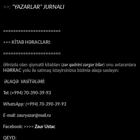
>>:
“YAZARLAR” JURNALI
=======================
>>> KİTAB HƏRACLARI:
=======================
Əlinizdə olan qiymətli kitabları (
zər qədrini zərgər bilər
) onu axtaranlara
HƏRRAC
yolu ilə satmaq istəyirsinizsə bizimlə əlaqə saxlayın:
ƏLAQƏ VASİTƏLƏRİ:
Tel: (+994) 70-390-39-93
WhatsApp: (+994) 70-390-39-93
E-mail: zauryazar@mail.ru
Facebook: >>>>
Zaur Ustac
QEYD: