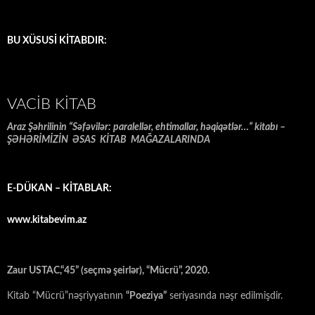
BU XÜSUSİ KİTABDIR:
VACIB KITAB
Araz Şəhrilinin “Səfəvilər: paralellər, ehtimallar, həqiqətlər…” kitabı –
ŞƏHƏRİMİZİN ƏSAS KİTAB MAĞAZALARINDA
E-DÜKAN – KİTABLAR:
www.kitabevim.az
Zaur USTAC,“45” (seçmə şeirlər), “Mücrü”, 2020.
Kitab “Mücrü”nəşriyyatının
“Poeziya”
seriyasında nəşr edilmişdir.