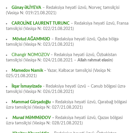
Günay ƏLİYEVA
– Redaksiya heyəti üzvü, Norveç təmsilçisi
(Vəsiqə N: 019/21.08.2021)
CAROLİNE LAURENT TURUNC
– Redaksiya heyəti üzvü, Fransa
təmsilçisi (Vəsiqə N: 022/21.08.2021)
Mövlud AĞAMMƏD
– Redaksiya heyəti üzvü, Quba bölgə
təmsilçisi (Vəsiqə N: 023/21.08.2021)
Cihangir NOMOZOV
– Redaksiya heyəti üzvü, Özbəkistan
təmsilçisi (Vəsiqə N: 024/21.08.2021 –
Allah rəhmət eləsin
)
Mamedov Namik
–
Yazar, Kəlbəcər təmsilçisi (Vəsiqə N:
025/21.08.2021)
İlqar İsmayılzadə
–
Redaksiya heyəti üzvü – Cənub bölgəsi üzrə
təmsilçisi (Vəsiqə N: 026/21.08.2021)
Məmməd Gürşadoğlu
–
Redaksiya heyəti üzvü, Qarabağ bölgəsi
üzrə təmsilçisi (Vəsiqə N: 027/21.08.2021)
Murad MƏMMƏDOV
–
Redaksiya heyəti üzvü, Qazax bölgəsi
üzrə təmsilçisi (Vəsiqə N: 028/21.08.2021)