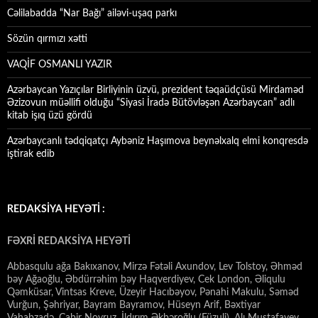
Cəlilabadda “Nar Bağı” ailəvi-uşaq parkı
Sözün qırmızı xətti
VAQİF OSMANLI YAZIR
Azərbaycan Yazıçılar Birliyinin üzvü, prezident təqaüdçüsü Mirdaməd
Əzizovun müəllifi olduğu “Siyasi İradə Bütövləşən Azərbaycan” adlı
kitab işıq üzü gördü
Azərbaycanlı tədqiqatçı Aybəniz Haşımova beynəlxalq elmi konqresdə
iştirak edib
REDAKSİYA HEYƏTİ :
FƏXRİ REDAKSİYA HEYƏTİ
Abbasqulu ağa Bakıxanov, Mirzə Fətəli Axundov, Lev Tolstoy, Əhməd
bəy Ağaoğlu, Əbdürrəhim bəy Haqverdiyev, Cek London, Əliqulu
Qəmküsar, Vintsas Kreve, Üzeyir Hacıbəyov, Pənahi Makulu, Səməd
Vurğun, Şəhriyar, Bayram Bayramov, Hüseyn Arif, Bəxtiyar