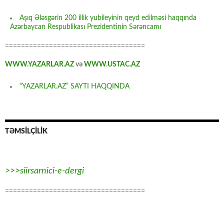
Aşıq Ələsgərin 200 illik yubileyinin qeyd edilməsi haqqında
Azərbaycan Respublikası Prezidentinin Sərəncamı
===================================
WWW.YAZARLAR.AZ
və
WWW.USTAC.AZ
“YAZARLAR.AZ” SAYTI HAQQINDA
TƏMSİLÇİLİK
>>>siirsarnici-e-dergi
===================================