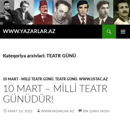
Axtar
WWW.YAZARLAR.AZ
MÜHTƏVIYYATA
ƏSAS
KEÇ
MENYU
Kateqoriya arxivləri: TEATR GÜNÜ
10 MART - MİLLİ TEATR GÜNÜ
,
TEATR GÜNÜ
,
WWW.USTAC.AZ
10 MART – MİLLİ TEATR
GÜNÜDÜR!
MART 10, 2022
WWW.YAZARLAR.AZ
BIR ŞƏRH YAZIN