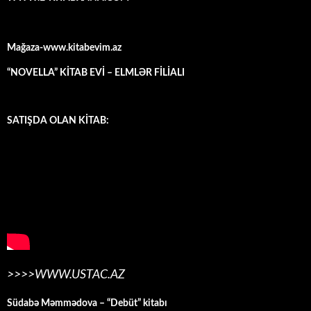
Mağaza-www.kitabevim.az
“NOVELLA” KİTAB EVİ – ELMLƏR FİLİALI
SATIŞDA OLAN KİTAB:
>>>>WWW.USTAC.AZ
Südabə Məmmədova – “Debüt” kitabı