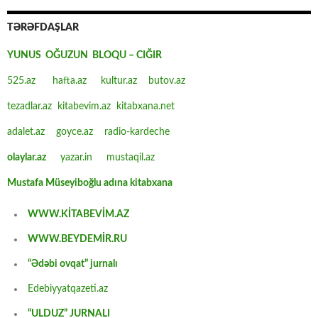
TƏRƏFDAŞLAR
YUNUS OĞUZUN BLOQU – CIĞIR
525.az
hafta.az
kultur.az
butov.az
tezadlar.az
kitabevim.az
kitabxana.net
adalet.az
goyce.az
radio-kardeche
olaylar.az
yazar.in
mustaqil.az
Mustafa Müseyiboğlu adına kitabxana
WWW.KİTABEVİM.AZ
WWW.BEYDEMİR.RU
“Ədəbi ovqat” jurnalı
Edebiyyatqazeti.az
“ULDUZ” JURNALI