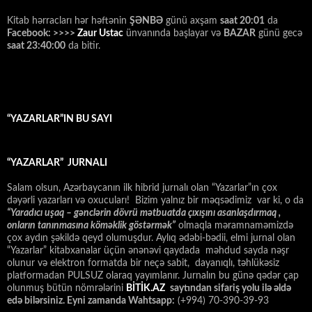
Kitab hərracları hər həftənin
ŞƏNBƏ
günü axşam
saat 20:01
da
Facebook: >>>>
Zaur Ustac
ünvanında başlayar və
BAZAR
günü gecə
saat 23:40:00
da bitir.
“YAZARLAR”IN BU SAYI
“YAZARLAR” JURNALI
Salam olsun, Azərbaycanın ilk hibrid jurnalı olan “Yazarlar”ın çox
dəyərli yazarları və oxucuları! Bizim yalnız bir məqsədimiz var ki, o da
“
Yaradıcı uşaq – gәnclәrin dövrü mәtbuatda çıxışını asanlaşdırmaq ,
onların tanınmasına kömәklik göstәrmәk”
olmaqla məramnaməmizdə
çox aydın şəkildə qeyd olumuşdur. Aylıq ədəbi-bədii, elmi jurnal olan
“Yazarlar” kitabxanalar üçün ənənəvi qaydada məhdud sayda nəşr
olunur və elektron formatda bir neçə sabit, dayanıqlı, təhlükəsiz
platformadan PULSUZ olaraq yayımlanır. Jurnalın bu günə qədər çap
olunmuş bütün nömrələrini
BİTİK.AZ
saytından sifariş yolu ilə əldə
edə bilərsiniz. Eyni zamanda Wahtsapp:
(+994) 70-390-39-93