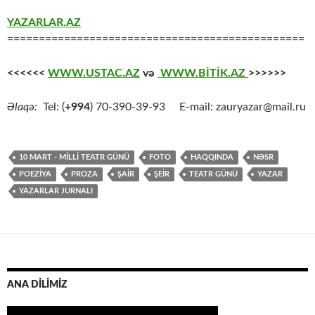
YAZARLAR.AZ
===============================================
<<<<<<
WWW.USTAC.AZ
və
WWW.BİTİK.AZ
>>>>>>
Əlaqə:
Tel: (
+994
) 70-390-39-93 E-mail: zauryazar@mail.ru
10 MART - MİLLİ TEATR GÜNÜ
FOTO
HAQQINDA
NƏSR
POEZİYA
PROZA
ŞAİR
ŞEİR
TEATR GÜNÜ
YAZAR
YAZARLAR JURNALI
ANA DİLİMİZ