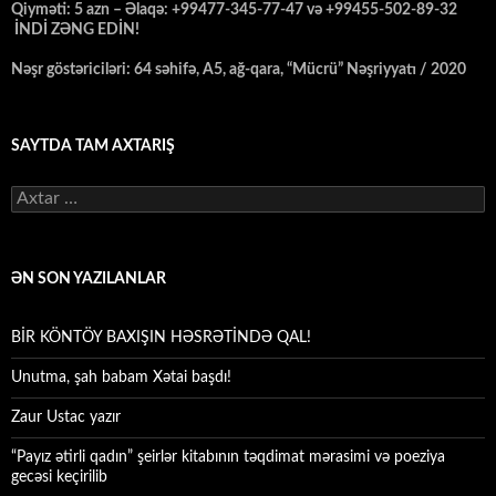
Qiyməti: 5 azn – Əlaqə: +99477-345-77-47 və +99455-502-89-32
İNDİ ZƏNG EDİN!
Nəşr göstəriciləri: 64 səhifə, A5, ağ-qara, “Mücrü” Nəşriyyatı / 2020
SAYTDA TAM AXTARIŞ
Axtarış:
ƏN SON YAZILANLAR
BİR KÖNTÖY BAXIŞIN HƏSRƏTİNDƏ QAL!
Unutma, şah babam Xətai başdı!
Zaur Ustac yazır
“Payız ətirli qadın” şeirlər kitabının təqdimat mərasimi və poeziya
gecəsi keçirilib