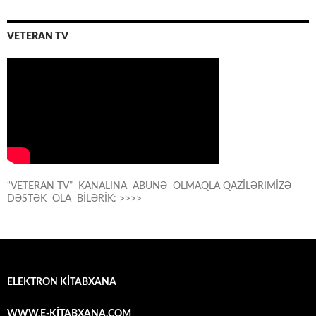
VETERAN TV
“VETERAN TV” KANALINA ABUNƏ OLMAQLA QAZİLƏRIMİZƏ
DƏSTƏK OLA BİLƏRİK: >>>>
ELEKTRON KİTABXANA
WWW.E-KİTABXANA.COM