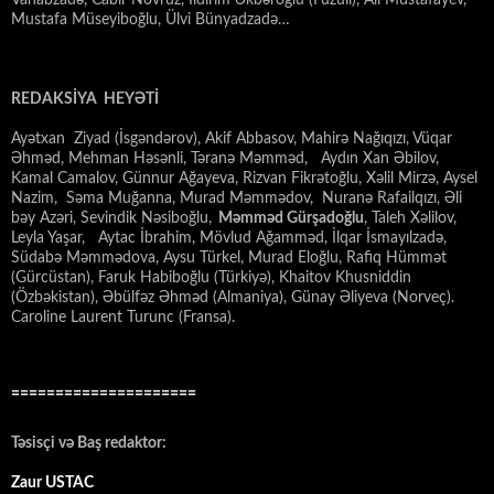
Vahabzadə, Cabir Novruz, İldırım Əkbəroğlu (Füzuli), Alı Mustafayev,
Mustafa Müseyiboğlu, Ülvi Bünyadzadə…
REDAKSİYA HEYƏTİ
Ayətxan Ziyad (İsgəndərov), Akif Abbasov, Mahirə Nağıqızı, Vüqar
Əhməd, Mehman Həsənli, Təranə Məmməd, Aydın Xan Əbilov,
Kamal Camalov, Günnur Ağayeva, Rizvan Fikrətoğlu, Xəlil Mirzə, Aysel
Nazim, Səma Muğanna, Murad Məmmədov, Nuranə Rafailqızı, Əli
bəy Azəri, Sevindik Nəsiboğlu,
Məmməd Gürşadoğlu
, Taleh Xəlilov,
Leyla Yaşar, Aytac İbrahim, Mövlud Ağamməd, İlqar İsmayılzadə,
Südabə Məmmədova, Aysu Türkel, Murad Eloğlu, Rafiq Hümmət
(Gürcüstan), Faruk Habiboğlu (Türkiyə), Khaitov Khusniddin
(Özbəkistan), Əbülfəz Əhməd (Almaniya), Günay Əliyeva (Norveç).
Caroline Laurent Turunc (Fransa).
=====================
Təsisçi və Baş redaktor:
Zaur USTAC