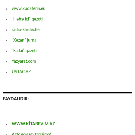
www.xudaferin.eu
“Həftə içi” qəzeti
radio-kardeche
“Xəzan” jurnalı
“Fədai” qəzeti
Yazyarat.com
USTAC.AZ
FAYDALIDIR :
WWW.KİTABEVİM.AZ
Aztc.gov.az (tərcümə)