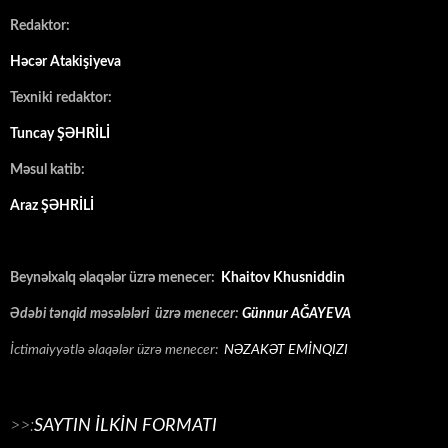
Redaktor:
Həcər Atakişiyeva
Texniki redaktor:
Tuncay ŞƏHRİLİ
Məsul katib:
Araz ŞƏHRİLİ
Beynəlxalq əlaqələr üzrə menecer:
Khaitov Khusniddin
Ədəbi tənqid məsələləri üzrə menecer:
Günnur AĞAYEVA
İctimaiyyətlə əlaqələr üzrə menecer:
NƏZAKƏT EMİNQIZI
>>:
SAYTIN İLKİN FORMATI