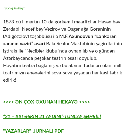
Tapdıq Əlibəyli
1873-cü il martın 10-da görkəmli maarifçilər Həsən bəy
Zərdabi, Nəcəf bəy Vəzirov və Əsgər ağa Goraninin
(Adıgözəlov) təşəbbüsü ilə
M.F.Axundovun “Lənkəran
xanının vəziri” əsəri
Bakı Realnı Məktəbinin şagirdlərinin
iştirakı ilə “Nəciblər klubu”nda oynanılıb və o gündən
Azərbaycanda peşəkar teatrın əsası qoyulub.
Həyatını teatra bağlamış və bu aləmin fədailəri olan, milli
teatrımızın ənənələrini sevə-sevə yaşadan hər kəsi təbrik
edirik!
>>>> ƏN ÇOX OXUNAN HEKAYƏ <<<<
“21 – XXI ƏSRİN 21 AYDINI”-TUNCAY ŞƏHRİLİ
“YAZARLAR” JURNALI PDF