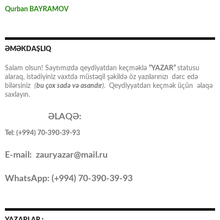
Qurban BAYRAMOV
ƏMƏKDAŞLIQ
Salam olsun! Saytımızda qeydiyatdan keçməklə
“YAZAR”
statusu
alaraq, istədiyiniz vaxtda müstəqil şəkildə öz yazılarınızı dərc edə
bilərsiniz
(
bu çox sadə və asandır
).
Qeydiyyatdan keçmək üçün əlaqə
saxlayın.
ƏLAQƏ:
Tel: (+994) 70-390-39-93
E-mail: zauryazar@mail.ru
WhatsApp: (
+994
) 70-390-39-93