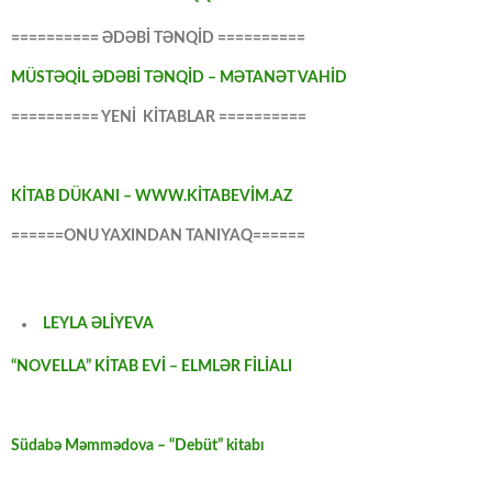
========== ƏDƏBİ TƏNQİD ==========
MÜSTƏQİL ƏDƏBİ TƏNQİD – MƏTANƏT VAHİD
========== YENİ KİTABLAR ==========
KİTAB DÜKANI – WWW.KİTABEVİM.AZ
======ONU YAXINDAN TANIYAQ======
LEYLA ƏLİYEVA
“NOVELLA” KİTAB EVİ – ELMLƏR FİLİALI
Südabə Məmmədova – “Debüt” kitabı