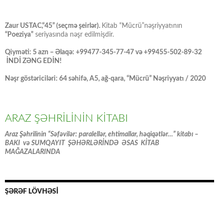
Zaur USTAC,“45” (seçmə şeirlər).
Kitab “Mücrü”nəşriyyatının
“Poeziya”
seriyasında nəşr edilmişdir.
Qiyməti: 5 azn – Əlaqə: +99477-345-77-47 və +99455-502-89-32
İNDİ ZƏNG EDİN!
Nəşr göstəriciləri: 64 səhifə, A5, ağ-qara, “Mücrü” Nəşriyyatı / 2020
ARAZ ŞƏHRİLİNİN KİTABI
Araz Şəhrilinin “Səfəvilər: paralellər, ehtimallar, həqiqətlər…” kitabı –
BAKI və SUMQAYIT ŞƏHƏRLƏRİNDƏ ƏSAS KİTAB
MAĞAZALARINDA
ŞƏRƏF LÖVHƏSİ