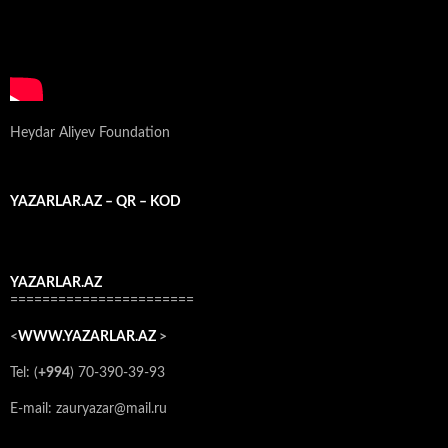
Heydar Aliyev Foundation
YAZARLAR.AZ – QR – KOD
YAZARLAR.AZ
=======================
<
WWW.YAZARLAR.AZ
>
Tel: (
+994
) 70-390-39-93
E-mail: zauryazar@mail.ru