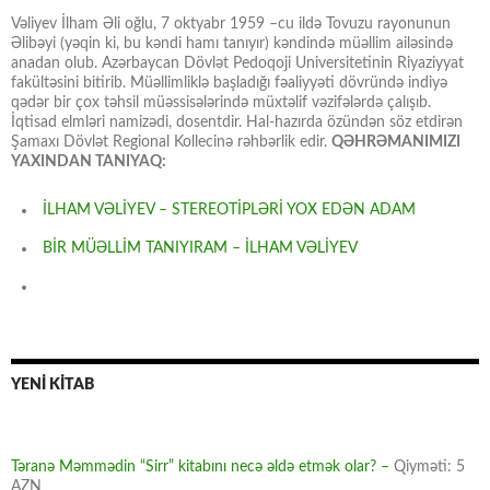
Vəliyev İlham Əli oğlu, 7 oktyabr 1959 –cu ildə Tovuzu rayonunun
Əlibəyi (yəqin ki, bu kəndi hamı tanıyır) kəndində müəllim ailəsində
anadan olub. Azərbaycan Dövlət Pedoqoji Universitetinin Riyaziyyat
fakültəsini bitirib. Müəllimliklə başladığı fəaliyyəti dövründə indiyə
qədər bir çox təhsil müəssisələrində müxtəlif vəzifələrdə çalışıb.
İqtisad elmləri namizədi, dosentdir. Hal-hazırda özündən söz etdirən
Şamaxı Dövlət Regional Kollecinə rəhbərlik edir.
QƏHRƏMANIMIZI
YAXINDAN TANIYAQ:
İLHAM VƏLİYEV – STEREOTİPLƏRİ YOX EDƏN ADAM
BİR MÜƏLLİM TANIYIRAM – İLHAM VƏLİYEV
YENİ KİTAB
Təranə Məmmədin “Sirr” kitabını necə əldə etmək olar? –
Qiyməti: 5
AZN