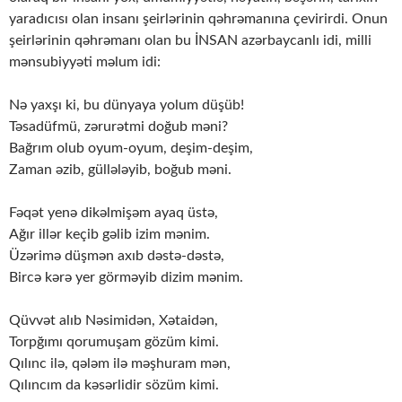
yaradıcısı olan insanı şeirlərinin qəhrəmanına çevirirdi. Onun
şeirlərinin qəhrəmanı olan bu İNSAN azərbaycanlı idi, milli
mənsubiyyəti məlum idi:
Nə yaxşı ki, bu dünyaya yolum düşüb!
Təsadüfmü, zərurətmi doğub məni?
Bağrım olub oyum-oyum, deşim-deşim,
Zaman əzib, güllələyib, boğub məni.
Fəqət yenə dikəlmişəm ayaq üstə,
Ağır illər keçib gəlib izim mənim.
Üzərimə düşmən axıb dəstə-dəstə,
Bircə kərə yer görməyib dizim mənim.
Qüvvət alıb Nəsimidən, Xətaidən,
Torpğımı qorumuşam gözüm kimi.
Qılınc ilə, qələm ilə məşhuram mən,
Qılıncım da kəsərlidir sözüm kimi.