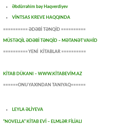
Əbdürrəhim bəy Haqverdiyev
VİNTSAS KREVE HAQQINDA
========== ƏDƏBİ TƏNQİD ==========
MÜSTƏQİL ƏDƏBİ TƏNQİD – MƏTANƏT VAHİD
========== YENİ KİTABLAR ==========
KİTAB DÜKANI – WWW.KİTABEVİM.AZ
======ONU YAXINDAN TANIYAQ======
LEYLA ƏLİYEVA
“NOVELLA” KİTAB EVİ – ELMLƏR FİLİALI