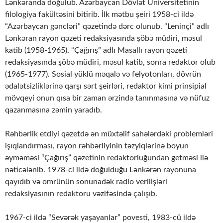
Lənkəranda doğulub. Azərbaycan Dövlət Universitetinin
filologiya fakültəsini bitirib. İlk mətbu şeiri 1958-ci ildə
“Azərbaycan gəncləri” qəzetində dərc olunub. “Leninçi” adlı
Lənkəran rayon qəzeti redaksiyasında şöbə müdiri, məsul
katib (1958-1965), “Çağırış” adlı Masallı rayon qəzeti
redaksiyasında şöbə müdiri, məsul katib, sonra redaktor olub
(1965-1977). Sosial yüklü məqalə və felyotonları, dövrün
ədalətsizliklərinə qarşı sərt şeirləri, redaktor kimi prinsipial
mövqeyi onun qısa bir zaman ərzində tanınmasına və nüfuz
qazanmasına zəmin yaradıb.
Rəhbərlik etdiyi qəzetdə ən müxtəlif sahələrdəki problemləri
işıqlandırması, rayon rəhbərliyinin təzyiqlərinə boyun
əyməməsi “Çağırış” qəzetinin redaktorluğundan getməsi ilə
nəticələnib. 1978-ci ildə doğulduğu Lənkərən rayonuna
qayıdıb və omrünün sonunadək radio verilişləri
redaksiyasının redaktoru vəzifəsində çalışıb.
1967-ci ildə “Sevərək yaşayanlar” povesti, 1983-cü ildə