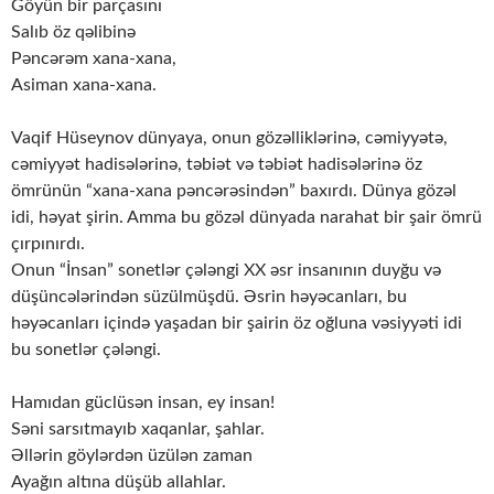
Göyün bir parçasını
Salıb öz qəlibinə
Pəncərəm xana-xana,
Asiman xana-xana.
Vaqif Hüseynov dünyaya, onun gözəlliklərinə, cəmiyyətə,
cəmiyyət hadisələrinə, təbiət və təbiət hadisələrinə öz
ömrünün “xana-xana pəncərəsindən” baxırdı. Dünya gözəl
idi, həyat şirin. Amma bu gözəl dünyada narahat bir şair ömrü
çırpınırdı.
Onun “İnsan” sonetlər çələngi XX əsr insanının duyğu və
düşüncələrindən süzülmüşdü. Əsrin həyəcanları, bu
həyəcanları içində yaşadan bir şairin öz oğluna vəsiyyəti idi
bu sonetlər çələngi.
Hamıdan güclüsən insan, ey insan!
Səni sarsıtmayıb xaqanlar, şahlar.
Əllərin göylərdən üzülən zaman
Ayağın altına düşüb allahlar.