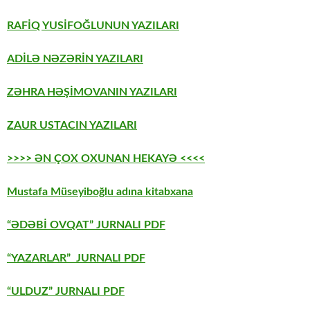
RAFİQ YUSİFOĞLUNUN YAZILARI
ADİLƏ NƏZƏRİN YAZILARI
ZƏHRA HƏŞİMOVANIN YAZILARI
ZAUR USTACIN YAZILARI
>>>> ƏN ÇOX OXUNAN HEKAYƏ <<<<
Mustafa Müseyiboğlu adına kitabxana
“ƏDƏBİ OVQAT” JURNALI PDF
“YAZARLAR” JURNALI PDF
“ULDUZ” JURNALI PDF