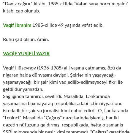
“Dəniz çağırır” kitabı, 1985-ci ildə “Vətən sənə borcum qaldı”
kitabı çap olunub.
Vaqif İbrahim
1985-ci ildə 49 yaşında vəfat edib.
Ruhu şad olsun. Amin.
VAQİF YUSİFLİ YAZIR
Vaqif Hüseynov (1936-1985) əlli yaşına çatmamış, özü də
nigaran halda dünyasını dəyişdi. Şeirlərinin yaşayacağı-
yaşamayacağı, bir şair kimi yad edilib-edilməyəcəyi fikri ilə
getdi dünyamızdan.
Sağlığında tanınırdı, sevilirdi. Masallıda, Lənkəranda
yaşamasına baxmayaraq respublika ədəbi ictimaiyyəti onu
istedadlı bir şair və jurnalist kimi qəbul edirdi. O, Lənkəranda
“Leninçi”, Masallıda “Çağırış” qəzetlərində işləmiş, hər iki
qəzetin nüfuzunu qaldırmış, respublikada, hətta o zamankı
SSRİ miqyasında bir naşir kimi tanınmışdı. “Çağırış” qəzetində