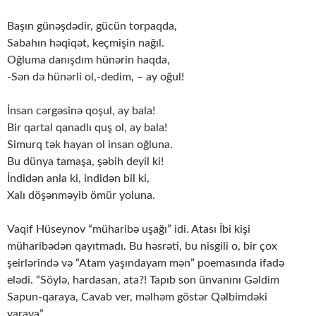
Başın günəşdədir, gücün torpaqda,
Sabahın həqiqət, keçmişin nağıl.
Oğluma danışdım hünərin haqda,
-Sən də hünərli ol,-dedim, – ay oğul!
İnsan cərgəsinə qoşul, ay bala!
Bir qartal qanadlı quş ol, ay bala!
Simurq tək hayan ol insan oğluna.
Bu dünya tamaşa, şəbih deyil ki!
İndidən anla ki, indidən bil ki,
Xalı döşənməyib ömür yoluna.
Vaqif Hüseynov “müharibə uşağı” idi. Atası İbi kişi
müharibədən qayıtmadı. Bu həsrəti, bu nisgili o, bir çox
şeirlərində və “Atam yaşındayam mən” poemasında ifadə
elədi. “Söylə, hardasan, ata?! Tapıb son ünvanını Gəldim
Sapun-qaraya, Cavab ver, məlhəm göstər Qəlbimdəki
yaraya”…