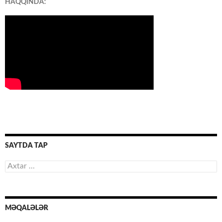
HAQQINDA:
SAYTDA TAP
Axtarış:
MƏQALƏLƏR