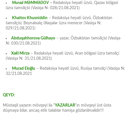
Murad MƏMMƏDOV
–
Redaksiya heyəti üzvü, Qazax bölgəsi
üzrə təmsilçisi (Vəsiqə N: 028/21.08.2021)
Khaitov Khusniddin
– Redaksiya heyəti üzvü, Özbəkistan
təmsilçisi, Beynəlxalq Əlaqələr üzrə menecer (Vəsiqə N:
029/21.08.2021)
Abduqahhorova Gülhayo
– yazar, Özbəkistan təmsilçisi (Vəsiqə
N: 030/21.08.2021)
Xəlil Mirzə
– Redaksiya heyəti üzvü, Aran bölgəsi üzrə təmsilçi
(Vəsiqə N: 31/21.08.2021)
Murad Eloğlu
– Redaksiya heyəti üzvü, Rusiya təmsilçi (Vəsiqə N:
32/21.08.2021
QEYD:
Müstəqil yazarın mövqeyi ilə “
YAZARLAR
“ın mövqeyi üst-üstə
düşməyə bilər, ancaq etik tələblər həmişə gözlənilməlidir!!!