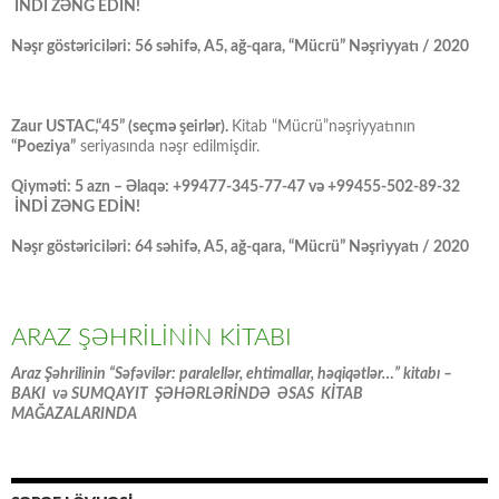
İNDİ ZƏNG EDİN!
Nəşr göstəriciləri: 56 səhifə, A5, ağ-qara, “Mücrü” Nəşriyyatı / 2020
Zaur USTAC,“45” (seçmə şeirlər).
Kitab “Mücrü”nəşriyyatının
“Poeziya”
seriyasında nəşr edilmişdir.
Qiyməti: 5 azn – Əlaqə: +99477-345-77-47 və +99455-502-89-32
İNDİ ZƏNG EDİN!
Nəşr göstəriciləri: 64 səhifə, A5, ağ-qara, “Mücrü” Nəşriyyatı / 2020
ARAZ ŞƏHRİLİNİN KİTABI
Araz Şəhrilinin “Səfəvilər: paralellər, ehtimallar, həqiqətlər…” kitabı –
BAKI və SUMQAYIT ŞƏHƏRLƏRİNDƏ ƏSAS KİTAB
MAĞAZALARINDA