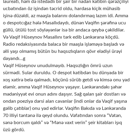
laureatı, həm də istedadlı bir şair bir nadan katibin qərəzçiliyi
ucbatından öz işindən təcrid oldu, hardasa kiçik mühasib
işinə düzəldi, az maaşla balarını dolandırmaq lazım idi. Amma
o despotcığaz hələ Masallıdaydı, dünən Vaqifin şərəfinə ucu
güllü, ütülü tost söyləyənlər isə bir andaca qeybə çəkildilər.
Və Vaqif Hüseynov Masallını tərk edib Lənkərana köçdü.
Radio redaksiyasında balaca bir maaşla işləməyə başladı və
əlli yaşı olmamış bütün bu haqsızlıqların qövr elədiyi ürəyi
dayandı…g
Vaqif Hüseynov unudulmayıb. Haqsızlığın ömrü uzun
sürmədi. Sular duruldu. O despot katibdən bu dünyada bir
xoş xatirə belə qalmadı, köçünü sürüb getdi və kimsə onu yad
eləmir, amma Vaqif Hüseynov yaşayır. Lənkərandakı şəhər
mədəniyyət evi onun adını daşıyır. Sağ qalan şair dostları və
ondan poeziya dərsi alan cavanlar (indi onlar da Vaqif yaşına
gəlib çatıblar) onu yad edirlər. Vaqifin Bakıda və Lənkəranda
70 illiyi təntənə ilə qeyd olundu. Vəfatından sonra “Vətən,
sənə borcum qaldı” və “Mənə vaxt verin” şeir kitabları işıq
üzü gördü.