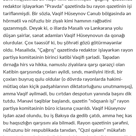
redaktor işləyərkən “Pravda” qəzetində bu rayon qəzetinin işi
təriflənmişdi. Bir sözlə, Vaqif Hüseynov Cənub bölgəsində ən
hörmətli və nüfuzlu bir ziyalı kimi hamının rəğbətini
qazanmışdı. Deyək ki, o illərdə Masallı və Lənkərana yolu
düşən şairlər, sənət adamları Vaqif Hüseynovun da qonağı
olurdular. Çox təəssüf ki, bu şöhrəti gözü götürməyənlər
oldu. Masallıda, “Çağırış” qəzetində redaktor işləyərkən rayon
partiya komitəsinin birinci katibi Vaqifi şərlədi. Təpədən
dırnağa hirs və hikkə, namuslu ziyalılara qarşı qərəzçi olan
Katibin qarşısında çoxları əyildi, sındı, mənliyini itirdi, bir
çoxları buyruq qulu oldular (o dövrdə rayonlarda hakimi-
mütləq olan kiçik padşahlarının diktatorluğunu unutmamışıq),
amma Vaqif əyilmədi, bu cırtdan despotun yanında başını dik
tutdu. Mənəvi təqiblər başlandı, qəzetin “nöqsanlı işi” rayon
partiya komitəsinin büro iclasına çıxarıldı. Vaqif Hüseynov
işdən azad olundu, bu iş Bakıya da gedib çatdı, amma heç kəs
bu haqsızlığın qarşısını ala bilmədi. Rayon qəzetinin şərəfini,
nüfuzunu bir respublikada tanıdan, “Qızıl qələm” mükafatı