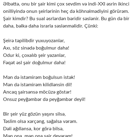
Əlbəttə, onu bir şair kimi çox sevdim və indi-XXI əsrin ikinci
onilliyində onun şeirlərinin heç də köhnəlmədiyini görürəm.
Şair kimdir? Bu sual əsrlərdən bəridir səslənir. Bu gün də bir
daha, bəlkə daha israrla səslənməlidir. Çünki:
Şeirə təpilibdir yuxuyozanlar,
Axı, söz sinədə boğulmur daha!
Odur ki, çoxalıb şeir yazanlar,
Fəqət əsl şair doğulmur daha!
Mən də istəmirəm boğulsun istək!
Mən də istəmirəm kilidlənsin dil!
Ancaq şairsənsə möcüzə göstər!
Onsuz peyğəmbər də peyğəmbər deyil!
Bir şeir yüz gözün yaşını silsə,
Təslim olsa xərçəng, sağalsa vərəm.
Dəli ağıllansa, kor görə bilsə,
Mən ona, mən ona şair deyərəm!