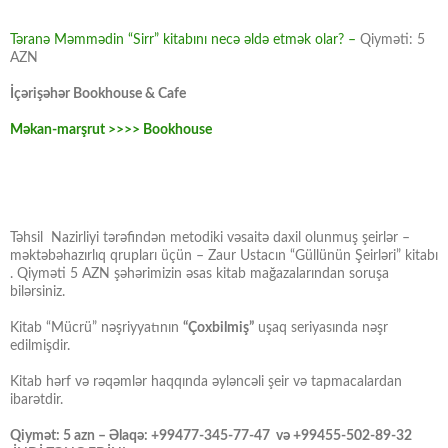
Təranə Məmmədin “Sirr” kitabını necə əldə etmək olar? –
Qiyməti: 5
AZN
İçərişəhər Bookhouse & Cafe
Məkan-marşrut >>>> Bookhouse
Təhsil Nazirliyi tərəfindən metodiki vəsaitə daxil olunmuş şeirlər –
məktəbəhazırlıq qrupları üçün – Zaur Ustacın “Güllünün Şeirləri” kitabı
. Qiyməti 5 AZN şəhərimizin əsas kitab mağazalarından soruşa
bilərsiniz.
Kitab “Mücrü” nəşriyyatının
“Çoxbilmiş”
uşaq seriyasında nəşr
edilmişdir.
Kitab hərf və rəqəmlər haqqında əyləncəli şeir və tapmacalardan
ibarətdir.
Qiymət: 5 azn – Əlaqə: +99477-345-77-47 və +99455-502-89-32