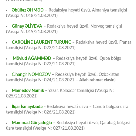
Əbülfəz ƏHMƏD
– Redaksiya heyəti üzvü, Almaniya təmsilçisi
(Vəsiqə N: 018/21.08.2021)
Günay ƏLİYEVA
– Redaksiya heyəti üzvü, Norveç təmsilçisi
(Vəsiqə N: 019/21.08.2021)
CAROLİNE LAURENT TURUNC
– Redaksiya heyəti üzvü, Fransa
təmsilçisi (Vəsiqə N: 022/21.08.2021)
Mövlud AĞAMMƏD
– Redaksiya heyəti üzvü, Quba bölgə
təmsilçisi (Vəsiqə N: 023/21.08.2021)
Cihangir NOMOZOV
– Redaksiya heyəti üzvü, Özbəkistan
təmsilçisi (Vəsiqə N: 024/21.08.2021 –
Allah rəhmət eləsin
)
Mamedov Namik
–
Yazar, Kəlbəcər təmsilçisi (Vəsiqə N:
025/21.08.2021)
İlqar İsmayılzadə
–
Redaksiya heyəti üzvü – Cənub bölgəsi üzrə
təmsilçisi (Vəsiqə N: 026/21.08.2021)
Məmməd Gürşadoğlu
–
Redaksiya heyəti üzvü, Qarabağ bölgəsi
üzrə təmsilçisi (Vəsiqə N: 027/21.08.2021)