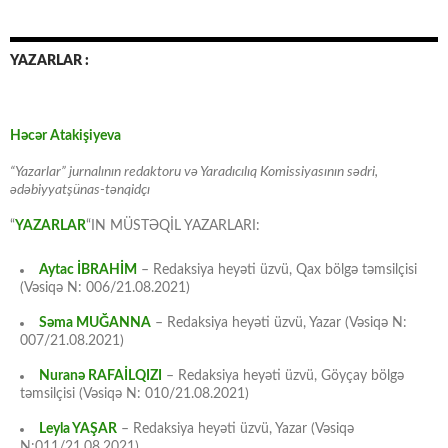
YAZARLAR :
Həcər Atakişiyeva
“Yazarlar” jurnalının redaktoru və Yaradıcılıq Komissiyasının sədri,
ədəbiyyatşünas-tənqidçı
“
YAZARLAR
“IN MÜSTƏQİL YAZARLARI:
Aytac İBRAHİM
– Redaksiya heyəti üzvü, Qax bölgə təmsilçisi
(Vəsiqə N: 006/21.08.2021)
Səma MUĞANNA
– Redaksiya heyəti üzvü, Yazar (Vəsiqə N:
007/21.08.2021)
Nuranə RAFAİLQIZI
– Redaksiya heyəti üzvü, Göyçay bölgə
təmsilçisi (Vəsiqə N: 010/21.08.2021)
Leyla YAŞAR
– Redaksiya heyəti üzvü, Yazar (Vəsiqə
N:011/21.08.2021)