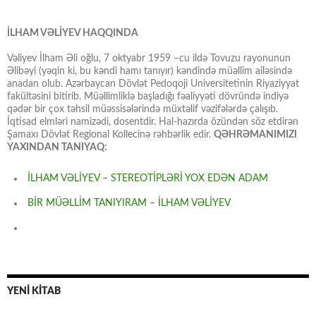
İLHAM VƏLİYEV HAQQINDA
Vəliyev İlham Əli oğlu, 7 oktyabr 1959 –cu ildə Tovuzu rayonunun
Əlibəyi (yəqin ki, bu kəndi hamı tanıyır) kəndində müəllim ailəsində
anadan olub. Azərbaycan Dövlət Pedoqoji Universitetinin Riyaziyyat
fakültəsini bitirib. Müəllimliklə başladığı fəaliyyəti dövründə indiyə
qədər bir çox təhsil müəssisələrində müxtəlif vəzifələrdə çalışıb.
İqtisad elmləri namizədi, dosentdir. Hal-hazırda özündən söz etdirən
Şamaxı Dövlət Regional Kollecinə rəhbərlik edir.
QƏHRƏMANIMIZI
YAXINDAN TANIYAQ:
İLHAM VƏLİYEV – STEREOTİPLƏRİ YOX EDƏN ADAM
BİR MÜƏLLİM TANIYIRAM – İLHAM VƏLİYEV
YENİ KİTAB