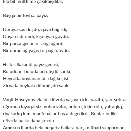
Elə bil multfilmə çəkilmişdilər.
Başqa bir lövhə: payız.
Dərəyə səs düşdü, qaya bağırdı,
Düşən ildırımdı, kişnəyən göydü.
Bir parça gecənin rəngi ağardı,
Bir daraq ağ yağış torpağı döydü.
Əsib silkələndi payız gecəsi,
Buluddan-buluda od düşdü sanki.
Heyrətlə boylanan bir dağ keçisi
Zirvədə heykələ dönmüşdü sanki.
Vaqif Hüseynov elə bir dövrdə yaşayırdı ki, vəzifə, şan-şöhrət
uğrunda ləyaqətsiz mübarizələr, pulun çirkin rolu, yaltaqlıq,
riyakarlıq kimi mənfi hallar baş alıb gedirdi. Bunlar indiki
dövrdə bəlkə daha çoxdu.
Amma o illərdə belə neqativ hallara qarşı mübarizə aparmaq,