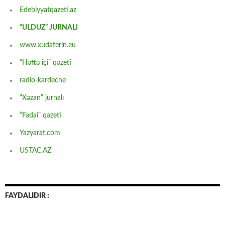
Edebiyyatqazeti.az
“ULDUZ” JURNALI
www.xudaferin.eu
“Həftə içi” qəzeti
radio-kardeche
“Xəzan” jurnalı
“Fədai” qəzeti
Yazyarat.com
USTAC.AZ
FAYDALIDIR :