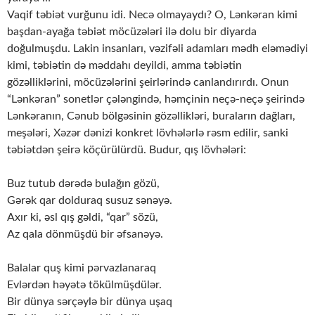
Vaqif təbiət vurğunu idi. Necə olmayaydı? O, Lənkəran kimi
başdan-ayağa təbiət möcüzələri ilə dolu bir diyarda
doğulmuşdu. Lakin insanları, vəzifəli adamları mədh eləmədiyi
kimi, təbiətin də məddahı deyildi, amma təbiətin
gözəlliklərini, möcüzələrini şeirlərində canlandırırdı. Onun
“Lənkəran” sonetlər çələngində, həmçinin neçə-neçə şeirində
Lənkəranın, Cənub bölgəsinin gözəllikləri, buraların dağları,
meşələri, Xəzər dənizi konkret lövhələrlə rəsm edilir, sanki
təbiətdən şeirə köçürülürdü. Budur, qış lövhələri:
Buz tutub dərədə bulağın gözü,
Gərək qar dolduraq susuz sənəyə.
Axır ki, əsl qış gəldi, “qar” sözü,
Az qala dönmüşdü bir əfsanəyə.
Balalar quş kimi pərvazlanaraq
Evlərdən həyətə tökülmüşdülər.
Bir dünya sərçəylə bir dünya uşaq