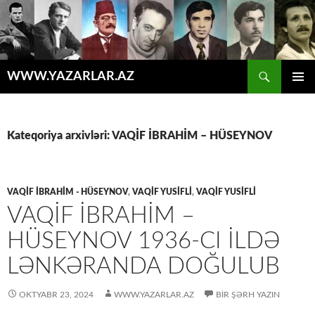
Axtar
WWW.YAZARLAR.AZ
MÜHTƏVIYYATA
ƏSAS
KEÇ
MENYU
Kateqoriya arxivləri: VAQİF İBRAHİM – HÜSEYNOV
VAQİF İBRAHİM - HÜSEYNOV
,
VAQİF YUSİFLİ
,
VAQIF YUSİFLİ
VAQIF İBRAHIM –
HÜSEYNOV 1936-CI ILDƏ
LƏNKƏRANDA DOĞULUB
OKTYABR 23, 2024
WWW.YAZARLAR.AZ
BIR ŞƏRH YAZIN