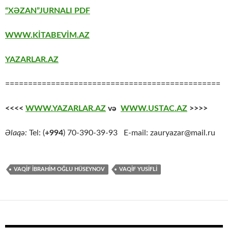
“XƏZAN”JURNALI PDF
WWW.KİTABEVİM.AZ
YAZARLAR.AZ
===============================================
<<<<
WWW.YAZARLAR.AZ
və
WWW.USTAC.AZ
>>>>
Əlaqə:
Tel: (
+994
) 70-390-39-93 E-mail: zauryazar@mail.ru
VAQIF İBRAHIM OĞLU HÜSEYNOV
VAQİF YUSİFLİ