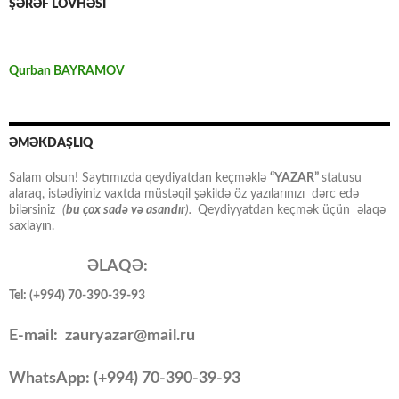
ŞƏRƏF LÖVHƏSİ
Qurban BAYRAMOV
ƏMƏKDAŞLIQ
Salam olsun! Saytımızda qeydiyatdan keçməklə
“YAZAR”
statusu
alaraq, istədiyiniz vaxtda müstəqil şəkildə öz yazılarınızı dərc edə
bilərsiniz
(
bu çox sadə və asandır
).
Qeydiyyatdan keçmək üçün əlaqə
saxlayın.
ƏLAQƏ:
Tel: (+994) 70-390-39-93
E-mail: zauryazar@mail.ru
WhatsApp: (
+994
) 70-390-39-93