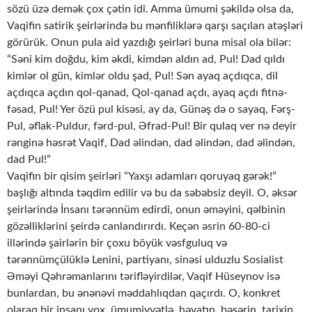
sözü üzə demək çox çətin idi. Amma ümumi şəkildə olsa da,
Vaqifin satirik şeirlərində bu mənfiliklərə qarşı saçılan atəşləri
görürük. Onun pula aid yazdığı şeirləri buna misal ola bilər:
“Səni kim doğdu, kim əkdi, kimdən aldın ad, Pul! Dad qıldı
kimlər ol gün, kimlər oldu şad, Pul! Sən ayaq açdıqca, dil
açdıqca açdın qol-qanad, Qol-qanad açdı, ayaq açdı fitnə-
fəsad, Pul! Yer özü pul kisəsi, ay da, Günəş də o sayaq, Fərş-
Pul, əflak-Puldur, fərd-pul, Əfrad-Pul! Bir qulaq ver nə deyir
rənginə həsrət Vaqif, Dad əlindən, dad əlindən, dad əlindən,
dad Pul!”
Vaqifin bir qisim şeirləri “Yaxşı adamları qoruyaq gərək!”
başlığı altında təqdim edilir və bu da səbəbsiz deyil. O, əksər
şeirlərində İnsanı tərənnüm edirdi, onun əməyini, qəlbinin
gözəlliklərini şeirdə canlandırırdı. Keçən əsrin 60-80-ci
illərində şairlərin bir çoxu böyük vəsfguluq və
tərənnümçülüklə Lenini, partiyanı, sinəsi ulduzlu Sosialist
Əməyi Qəhrəmanlarını tərifləyirdilər, Vaqif Hüseynov isə
bunlardan, bu ənənəvi məddahlıqdan qaçırdı. O, konkret
olaraq bir insanı yox, ümumiyyətlə, həyatın, bəşərin, tarixin