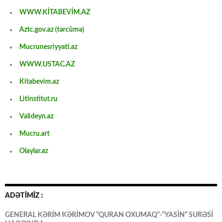
WWW.KİTABEVİM.AZ
Aztc.gov.az (tərcümə)
Mucrunesriyyati.az
WWW.USTAC.AZ
Kitabevim.az
Litinstitut.ru
Valideyn.az
Mucru.art
Olaylar.az
ADƏTİMİZ :
GENERAL KƏRİM KƏRİMOV “QURAN OXUMAQ”-“YASİN” SURƏSİ