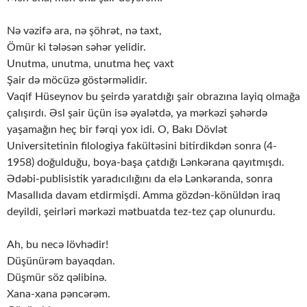
Nə vəzifə ara, nə şöhrət, nə taxt,
Ömür ki tələsən səhər yelidir.
Unutma, unutma, unutma heç vaxt
Şair də möcüzə göstərməlidir.
Vaqif Hüseynov bu şeirdə yaratdığı şair obrazına layiq olmağa
çalışırdı. Əsl şair üçün isə əyalətdə, ya mərkəzi şəhərdə
yaşamağın heç bir fərqi yox idi. O, Bakı Dövlət
Universitetinin filologiya fakültəsini bitirdikdən sonra (4-
1958) doğulduğu, boya-başa çatdığı Lənkərana qayıtmışdı.
Ədəbi-publisistik yaradıcılığını da elə Lənkəranda, sonra
Masallıda davam etdirmişdi. Amma gözdən-könüldən iraq
deyildi, şeirləri mərkəzi mətbuatda tez-tez çap olunurdu.
Ah, bu necə lövhədir!
Düşünürəm bayaqdan.
Düşmür söz qəlibinə.
Xana-xana pəncərəm.