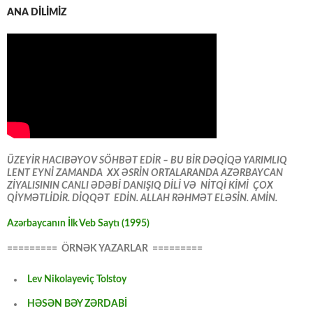
ANA DİLİMİZ
ÜZEYİR HACIBƏYOV SÖHBƏT EDİR – BU BİR DƏQİQƏ YARIMLIQ
LENT EYNİ ZAMANDA XX ƏSRİN ORTALARANDA AZƏRBAYCAN
ZİYALISININ CANLI ƏDƏBİ DANIŞIQ DİLİ VƏ NİTQİ KİMİ ÇOX
QİYMƏTLİDİR. DİQQƏT EDİN. ALLAH RƏHMƏT ELƏSİN. AMİN.
Azərbaycanın İlk Veb Saytı (1995)
========= ÖRNƏK YAZARLAR =========
Lev Nikolayeviç Tolstoy
HƏSƏN BƏY ZƏRDABİ