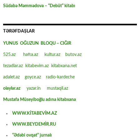
Südabə Məmmədova – “Debüt” kitabı
TƏRƏFDAŞLAR
YUNUS OĞUZUN BLOQU – CIĞIR
525.az
hafta.az
kultur.az
butov.az
tezadlar.az
kitabevim.az
kitabxana.net
adalet.az
goyce.az
radio-kardeche
olaylar.az
yazar.in
mustaqil.az
Mustafa Müseyiboğlu adına kitabxana
WWW.KİTABEVİM.AZ
WWW.BEYDEMİR.RU
“Ədəbi ovqat” jurnalı