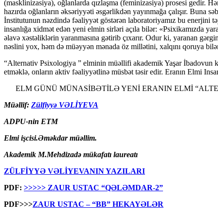
(masklinizasiya), oğlanlarda qızlaşma (feminizasiya) prosesi gedir. Hə
hazırda oğlanların əksəriyyəti əsgərlikdən yayınmağa çalışır. Buna səb
İnstitutunun nəzdində fəaliyyət göstərən laboratoriyamız bu enerjini t
insanlığa xidmət edən yeni elmin sirləri açıla bilər: «Psixikamızda y
əlavə xəstəliklərin yaranmasına gətirib çıxarır. Odur ki, yaranan gər
nəslini yox, həm də müəyyən mənada öz millətini, xalqını qoruya bil
“Alternativ Psixologiya ” elminin müəllifi akademik Yaşar İbadovun 
etməklə, onların aktiv fəaliyyətlinə müsbət təsir edir. Eranın Elmi Ins
ELM GÜNÜ MÜNASİBƏTİLƏ YENİ ERANIN ELMİ “ALTERN
Müəllif:
Zülfiyyə VƏLİYEVA
ADPU-nin ETM
Elmi işcisi.Əməkdar müəllim.
Akademik M.Mehdizadə mükafatı laureatı
ZÜLFİYYƏ VƏLİYEVANIN YAZILARI
PDF:
>>>>> ZAUR USTAC “QƏLƏMDAR-2”
PDF>>>
ZAUR USTAC – “BB” HEKAYƏLƏR