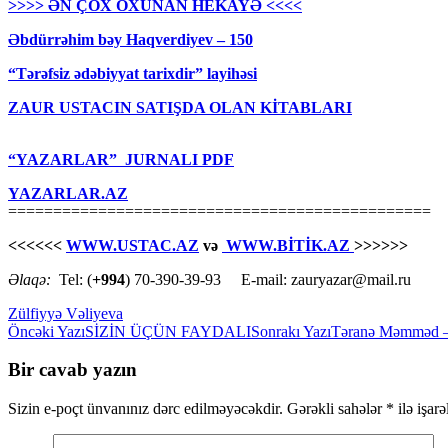
>>>> ƏN ÇOX OXUNAN HEKAYƏ <<<<
Əbdürrəhim bəy Haqverdiyev – 150
“Tərəfsiz ədəbiyyat tarixdir” layihəsi
ZAUR USTACIN SATIŞDA OLAN KİTABLARI
“YAZARLAR” JURNALI PDF
YAZARLAR.AZ
===============================================
<<<<<<
WWW.USTAC.AZ
və
WWW.BİTİK.AZ
>>>>>>
Əlaqə:
Tel: (
+994
) 70-390-39-93 E-mail: zauryazar@mail.ru
Zülfiyyə Vəliyeva
Yazılar
Öncəki Yazı
SİZİN ÜÇÜN FAYDALI
Sonrakı Yazı
Təranə Məmməd – 
üzrə
Bir cavab yazın
naviqasiya
Sizin e-poçt ünvanınız dərc edilməyəcəkdir.
Gərəkli sahələr
*
ilə işar