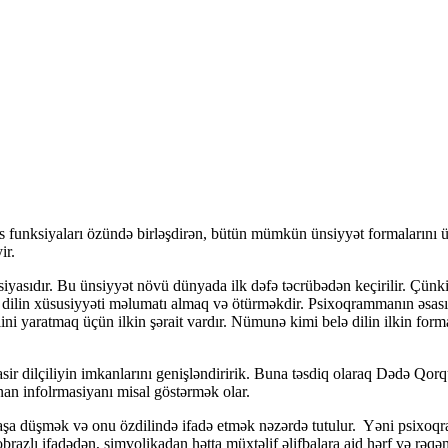
siyaları özündə birləşdirən, bütün mümkün ünsiyyət formalarını üzə ç
ir.
ır. Bu ünsiyyət növü dünyada ilk dəfə təcrübədən keçirilir. Çünki bu
dilin xüsusiyyəti məlumatı almaq və ötürməkdir. Psixoqrammanın əsasınd
ilini yaratmaq üçün ilkin şərait vardır. Nümunə kimi belə dilin ilkin for
ilçiliyin imkanlarını genişləndiririk. Buna təsdiq olaraq Dədə Qorqud
nan infolrmasiyanı misal göstərmək olar.
şmək və onu özdilində ifadə etmək nəzərdə tutulur. Yəni psixoqramm
 obrazlı ifadədən, simvolikadan hətta müxtəlif əlifbalara aid hərf və rəq