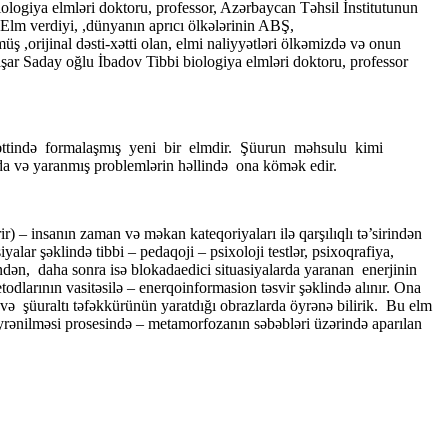
iologiya elmləri doktoru, professor, Azərbaycan Təhsil İnstitutunun
ə Elm verdiyi, ,dünyanın aprıcı ölkələrinin ABŞ,
 ,orijinal dəsti-xətti olan, elmi naliyyətləri ölkəmizdə və onun
ar Saday oğlu İbadov Tibbi biologiya elmləri doktoru, professor
xəttində formalaşmış yeni bir elmdir. Şüurun məhsulu kimi
a və yaranmış problemlərin həllində ona kömək edir.
) – insanın zaman və məkan kateqoriyaları ilə qarşılıqlı tə’sirindən
lar şəklində tibbi – pedaqoji – psixoloji testlər, psixoqrafiya,
rindən, daha sonra isə blokadaedici situasiyalarda yaranan enerjinin
dlarının vasitəsilə – enerqoinformasion təsvir şəklində alınır. Ona
 və şüuraltı təfəkkürünün yaratdığı obrazlarda öyrənə bilirik. Bu elm
öyrənilməsi prosesində – metamorfozanın səbəbləri üzərində aparılan