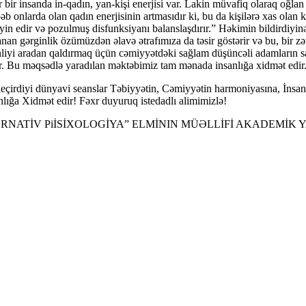
r bir insanda in-qadın, yan-kişi enerjisi var. Lakin müvafiq olaraq oğla
əb onlarda olan qadın enerjisinin artmasıdır ki, bu da kişilərə xas olan
əyin edir və pozulmuş disfunksiyanı balanslaşdırır.” Həkimin bildirdiyi
aranan gərginlik özümüzdən əlavə ətrafımıza da təsir göstərir və bu, bi
ginliyi aradan qaldırmaq üçün cəmiyyətdəki sağlam düşüncəli adamların sa
ər. Bu məqsədlə yaradılan məktəbimiz tam mənada insanlığa xidmət edir
keçirdiyi dünyavi seanslar Təbiyyətin, Cəmiyyətin harmoniyasına, İnsa
anlığa Xidmət edir! Fəxr duyuruq istedadlı alimimizlə!
ATİV PiİSİXOLOGİYA” ELMİNIN MÜƏLLİFİ AKADEMİK Y