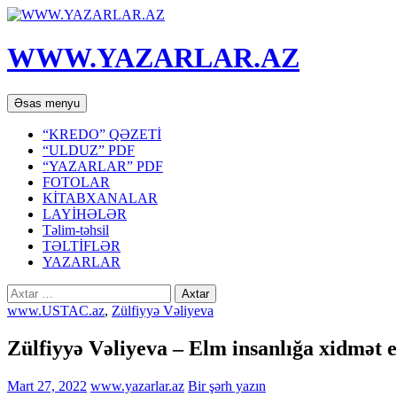
WWW.YAZARLAR.AZ
Axtar
Mühtəviyyata
Əsas menyu
keç
“KREDO” QƏZETİ
“ULDUZ” PDF
“YAZARLAR” PDF
FOTOLAR
KİTABXANALAR
LAYİHƏLƏR
Təlim-təhsil
TƏLTİFLƏR
YAZARLAR
Axtarış:
www.USTAC.az
,
Zülfiyyə Vəliyeva
Zülfiyyə Vəliyeva – Elm insanlığa xi
Mart 27, 2022
www.yazarlar.az
Bir şərh yazın