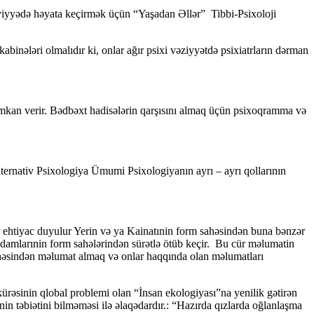
əviyyədə həyata keçirmək üçün “Yaşadan Əllər” Tibbi-Psixoloji
nələri olmalıdır ki, onlar ağır psixi vəziyyətdə psixiatrların dərman
kan verir. Bədbəxt hadisələrin qarşısını almaq üçün psixoqramma və
ternativ Psixologiya Ümumi Psixologiyanın ayrı – ayrı qollarının
ehtiyac duyulur Yerin və ya Kainatınin form sahəsindən buna bənzər
 adamlarınin form sahələrindən sürətlə ötüb keçir. Bu cür məlumatin
sahəsindən məlumat almaq və onlar haqqında olan məlumatları
ürəsinin qlobal problemi olan “İnsan ekologiyası”na yenilik gətirən
inin təbiətini bilməməsi ilə əlaqədardır.: “Hazırda qızlarda oğlanlaşma