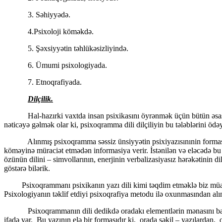
3. Səhiyyədə.
4.Psixoloji köməkdə.
5. Şəxsiyyətin təhlükəsizliyində.
6. Ümumi psixologiyada.
7. Etnoqrafiyada.
Dilçilik.
Hal-hazırki vaxtda insan psixikasını öyrənmək üçün bütün əsas funk
nəticəyə gəlmək olar ki, psixoqramma dili dilçiliyin bu tələblərini ödəy
Alınmış psixoqramma səssiz ünsiyyətin psixiyazısınınin formasiyasıd
köməyinə müraciət etmədən informasiya verir. İstənilən və eləcədə bu 
özünün dilini – simvollarının, enerjinin verbalizasiyasız hərəkətinin d
göstərə bilərik.
Psixoqrammanı psixikanın yazı dili kimi təqdim etməklə biz müasir d
Psixologiyanın təklif etdiyi psixoqrafiya metodu ilə oxunmasından alı
Psixoqrammanın dili dedikdə oradakı elementlərin mənasını başa dü
ifadə var. Bu yazının elə bir formasıdır ki, orada şəkil – yazılardan,