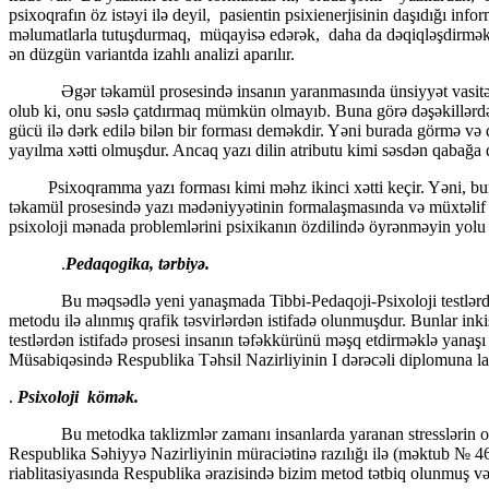
psixoqrafın öz istəyi ilə deyil, pasientin psixienerjisinin daşıdığı in
məlumatlarla tutuşdurmaq, müqayisə edərək, daha da dəqiqləşdirmək la
ən düzgün variantda izahlı analizi aparılır.
Əgər təkamül prosesində insanın yaranmasında ünsiyyət vasitəsi kimi 
olub ki, onu səslə çatdırmaq mümkün olmayıb. Buna görə dəşəkillərdən,
gücü ilə dərk edilə bilən bir forması deməkdir. Yəni burada görmə və 
yayılma xətti olmuşdur. Ancaq yazı dilin atributu kimi səsdən qabağa dü
Psixoqramma yazı forması kimi məhz ikinci xətti keçir. Yəni, burada əv
təkamül prosesində yazı mədəniyyətinin formalaşmasında və müxtəlif əl
psixoloji mənada problemlərini psixikanın özdilində öyrənməyin yolu
.
Pedaqogika, tərbiyə.
Bu məqsədlə yeni yanaşmada Tibbi-Pedaqoji-Psixoloji testlərdən ist
metodu ilə alınmış qrafik təsvirlərdən istifadə olunmuşdur. Bunlar in
testlərdən istifadə prosesi insanın təfəkkürünü məşq etdirməklə yanaş
Müsabiqəsində Respublika Təhsil Nazirliyinin I dərəcəli diplomuna l
.
Psixoloji kömək.
Bu metodka taklizmlər zamanı insanlarda yaranan stresslərin operati
Respublika Səhiyyə Nazirliyinin müraciətinə razılığı ilə (məktub № 46-
riablitasiyasında Respublika ərazisində bizim metod tətbiq olunmuş və 