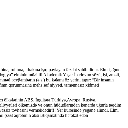
ə, ruhuna, idrakına işıq paylayan fəzilət sahibidirlər. Elm işığında
logiya” elminin müəllifi Akademik Yaşar İbadovun sözü, işi, əməli,
mməd peyğəmbərin (ə.s.) bu kəlamı öz yerini tapır: “Bir insanın
fının qorunmasına məhs saf niyyəti, təmənnasız xidməti
ıcı ölkələrinin ABŞ, İngiltərə,Türkiyə,Avropa, Rusiya,
 naliyyətləri ölkəmizdə və onun hüdudlarından kənarda uğurla təqdim
əzsiz tövhəsini verməkdədir!!! Yer kürəsində yeganə alimdi, Elmi
rı (saat əqrəbinin əksi istiqamətində hərəkət edən