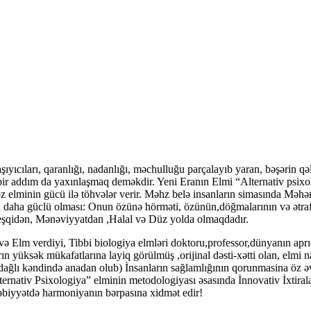
arı, qaranlığı, nadanlığı, məchulluğu parçalayıb yaran, bəşərin qəlbin
a bir addım da yaxınlaşmaq deməkdir. Yeni Eranın Elmi “Alternativ psixo
öz elminin gücü ilə töhvələr verir. Məhz belə insanların simasında Məhə
ən daha güclü olması: Onun özünə hörməti, özünün,döğmalarının və ətra
 eşqidən, Mənəviyyatdan ,Halal və Düz yolda olmaqdadır.
 və Elm verdiyi, Tibbi biologiya elmləri doktoru,professor,dünyanın apr
n yüksək mükafatlarına layiq görülmüş ,orijinal dəsti-xətti olan, elmi
ğlı kəndində anadan olub) İnsanların sağlamlığının qorunmasina öz əv
ternativ Psixologiya” elminin metodologiyası əsasında İnnovativ İxtirala
 Təbiyyətdə harmoniyanın bərpasına xidmət edir!