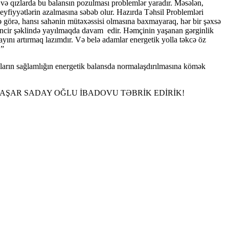
n və qızlarda bu balansın pozulması problemlər yaradır. Məsələn,
 keyfiyyətlərin azalmasına səbəb olur. Hazırda Təhsil Problemləri
nə görə, hansı sahənin mütəxəssisi olmasına baxmayaraq, hər bir şəxsə
r zəncir şəklində yayılmaqda davam edir. Həmçinin yaşanan gərginlik
yını artırmaq lazımdır. Və belə adamlar energetik yolla təkcə öz
.”
nların sağlamlığın energetik balansda normalaşdırılmasına kömək
AŞAR SADAY OĞLU İBADOVU TƏBRİK EDİRİK!