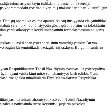
aşıdığı informasiyanı təyin etdikdə onu pasienti nözverdiyi
 psixoqrammadakı çox dəqiq verilmiş məlumatların hər iki tərəf üçün
anışıq aparatı və eşitmə aparatı. Ancaq ünsiyyətdə elə çətinliklər
aləbatı yaranıb ki, bu, ünsiyyətin gözlə görünüb şüur və təfəkkürün
ndan yazılı ədəbiyyata keçid ünsiyyətinin formalaşmasının ən geniş
r.
ikasını təşkil edən psixi enerjisinin yaratdığı yazıdır. Bu yazı
və bugün kü semiotikada özcizgilərini saxlayır. Bu gün insanların
n Respublikasının Təhsil Nazirliyinin tövsiyəsi ilə psixoqrafiya
q üçün əyani vasitə kimi müəyyən əhəmiyyət kəsb edirlər. Yəni,
rmalaşdırmağa ildə müəllimlərin Elmi Məruzələrinin Respublika
tasiyasında xüsusi əhəmiyyət kəsb edir. Təhsil Nazirliyinin
zəlzələ nəticəsində stress keçirmiş uşaqların psixoloji