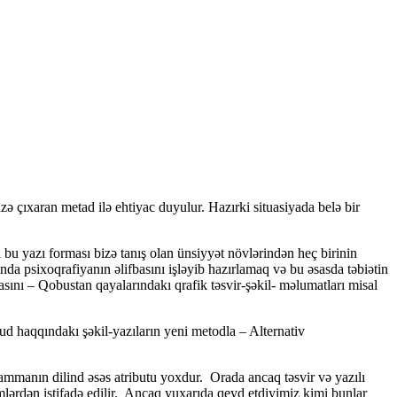
ıxaran metad ilə ehtiyac duyulur. Hazırki situasiyada belə bir
 yazı forması bizə tanış olan ünsiyyət növlərindən heç birinin
a psixoqrafiyanın əlifbasını işləyib hazırlamaq və bu əsasda təbiətin
masını – Qobustan qayalarındakı qrafik təsvir-şəkil- məlumatları misal
 haqqındakı şəkil-yazıların yeni metodla – Alternativ
anın dilind əsəs atributu yoxdur. Orada ancaq təsvir və yazılı
əmlərdən istifadə edilir. Ancaq yuxarıda qeyd etdiyimiz kimi bunlar