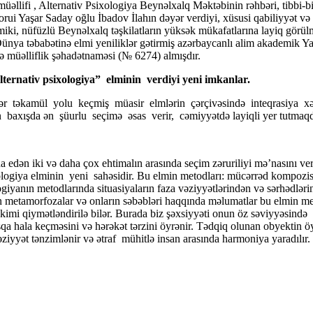
üəllifi , Alternativ Psixologiya Beynəlxalq Məktəbinin rəhbəri, tibbi-b
torui Yaşar Saday oğlu İbadov İlahın dəyər verdiyi, xüsusi qabiliyyət v
, nüfüzlü Beynəlxalq təşkilatların yüksək mükafatlarına layiq görülmüş
nya təbabətinə elmi yeniliklər gətirmiş azərbaycanlı alim akademik Yaş
ə müəlliflik şəhadətnaməsi (№ 6274) almışdır.
lternativ psixologiya” elminin verdiyi yeni imkanlar.
dər təkamül yolu keçmiş müasir elmlərin çərçivəsində inteqrasiya 
baxışda ən şüurlu seçimə əsas verir, cəmiyyətdə layiqli yer tutmaqd
dən iki və daha çox ehtimalın arasında seçim zəruriliyi mə’nasını verir
logiya elminin yeni sahəsidir. Bu elmin metodları: mücərrəd kompozisiya
ologiyanın metodlarında situasiyaların faza vəziyyətlərindən və sərhədlə
ən metamorfozalar və onların səbəbləri haqqında məlumatlar bu elmin meto
kimi qiymətləndirilə bilər. Burada biz şəxsiyyəti onun öz səviyyəsində
şqa hala keçməsini və hərəkət tərzini öyrənir. Tədqiq olunan obyektin 
əziyyət tənzimlənir və ətraf mühitlə insan arasında harmoniya yaradılır.