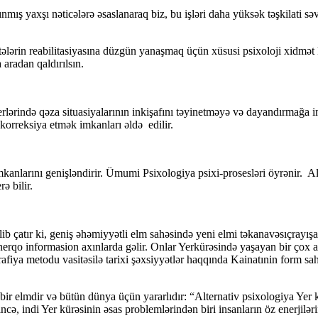
 yaxşı nəticələrə əsaslanaraq biz, bu işləri daha yüksək təşkilati s
n reabilitasiyasına düzgün yanaşmaq üçün xüsusi psixoloji xidmət kabi
aradan qaldırılsın.
ndə qəza situasiyalarının inkişafını təyinetməyə və dayandırmağa im
korreksiya etmək imkanları əldə edilir.
nlarını genişləndirir. Ümumi Psixologiya psixi-prosesləri öyrənir. Al
ə bilir.
tır ki, geniş əhəmiyyətli elm sahəsində yeni elmi təkanavəsıçrayışa 
enerqo informasion axınlarda gəlir. Onlar Yerkürəsində yaşayan bir çox
rafiya metodu vasitəsilə tarixi şəxsiyyətlər haqqında Kainatınin form 
r elmdir və bütün dünya üçün yararlıdır: “Alternativ psixologiya Yer k
ncə, indi Yer kürəsinin əsas problemlərindən biri insanların öz enerjilər