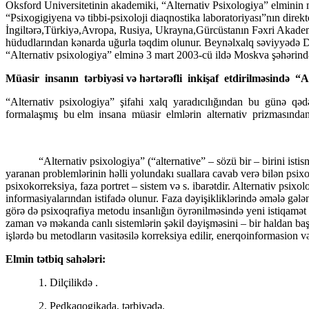
Oksford Universitetinin akademiki, “Alternativ Psixologiya” elminin m
“Psixogigiyena və tibbi-psixoloji diaqnostika laboratoriyası”nın direk
İngiltərə,Türkiyə,Avropa, Rusiya, Ukrayna,Gürcüstanın Fəxri Akademiki
hüdudlarından kənarda uğurla təqdim olunur. Beynəlxalq səviyyədə Dü
“Alternativ psixologiya” elminə 3 mart 2003-cü ildə Moskva şəhərind
Müasir insanın tərbiyəsi və hərtərəfli inkişaf etdirilməsində “A
“Alternativ psixologiya” şifahi xalq yaradıcılığından bu günə qə
formalaşmış bu elm insana müasir elmlərin alternativ prizmasından 
“Alternativ psixologiya” (“alternative” – sözü bir – birini istisna e
yaranan problemlərinin həlli yolundakı suallara cavab verə bilən psixo
psixokorreksiya, faza portret – sistem və s. ibarətdir. Alternativ psix
informasiyalarından istifadə olunur. Faza dəyişikliklərində əmələ gəl
görə də psixoqrafiya metodu insanlığın öyrənilməsində yeni istiqamət 
zaman və məkanda canlı sistemlərin şəkil dəyişməsini – bir haldan ba
işlərdə bu metodların vasitəsilə korreksiya edilir, enerqoinformasion v
Elmin tətbiq sahələri:
1. Dilçilikdə .
2. Pedkaqogikada, tərbiyədə.