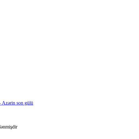
Azərin son gülü
ələnmişdir