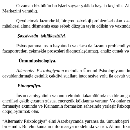
O zaman biz bütün bu işləri səyyar şəkildə həyata keçirdik. Alınmış
Mərkəzini yaratdıq.
Qeyd etmək lazımdır ki, bir çox psixoloji problemləri olan xəstələri
müalicəsi altına düşməmiş əsas səbəb düzgün təyin edilsin və vaxtında 
Şəxsiyyətin təhlükəsizliyi.
Psixoqramma insan həyatında və eləcə də fəzanın problemli yerləri
fazaportretləri çəkməklə prosesləri diaqnozlaşdırmaq, analiz etmək və 
.
Ümumipsixologiya.
Alternativ Psixologiyanın
metodları Ümumi Psixologiyanın imka
cavablandırmağa çətinlik çəkdiyi suallara inteqrasiya yolu ilə cavab ver
Etnoqrafiya.
İnsan cəmiyyətinin və onun elminin təkamülündə elə bir an gəlib ça
enerjiləri çəkib çıxaran xüsusi energetik köklənmə yaranır. Və onlar 
formasiya axınında və Kainatınin formasion sahəsində yerləşir.Psixoq
dəqiqləşdirmək olar.
“Alternativ Psixologiya” elmi Azərbaycanda yaransa da, ümumbəşəri bi
bir elmdir. Bu elm kainatın informasiya modelində var idi. Alimin fikri