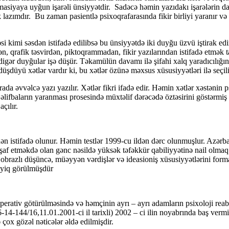
formasiyaya uyğun işarəli ünsiyyətdir. Sadəcə həmin yazıdakı işarələrin d
zımdır. Bu zaman pasientlə psixoqrafarasında fikir birliyi yaranır və
səsdən istifadə edilibsə bu ünsiyyətdə iki duyğu üzvü iştirak edir. D
 qrafik təsvirdən, piktoqrammadan, fikir yazılarından istifadə etmək t
digər duyğular işə düşür. Təkamülün davamı ilə şifahi xalq yaradıcılığı
şdüyü xətlər vardır ki, bu xətlər özünə məxsus xüsusiyyətləri ilə seçili
vəlcə yazı yazılır. Xətlər fikri ifadə edir. Həmin xətlər xəstənin psix
ifbaların yaranması prosesində müxtəlif dərəcədə öztəsirini göstərmiş 
 açılır.
ifadə olunur. Həmin testlər 1999-cu ildən dərc olunmuşlur. Azərbayca
kişaf etməkdə olan gənc nəsildə yüksək təfəkkür qabiliyyətinə nail olma
ı obrazlı düşüncə, müəyyən vərdişlər və ideasioniş xüsusiyyətlərini fo
ayiq görülmüşdür
v götürülməsində və həmçinin ayrı – ayrı adamların psixoloji reabili
14-144/16,11.01.2001-ci il tarixli) 2002 – ci ilin noyabrında baş vermiş 
çox gözəl nəticələr əldə edilmişdir.