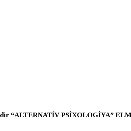
dmət edir “ALTERNATİV PSİXOLOGİYA” E