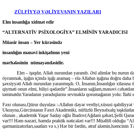
ZÜLFİYYƏ VƏLİYEVANIN YAZILARI
Elm insanlığa xidmət edir
“ALTERNATİV PSİXOLOGİYA” ELMİNİN YARADICISI
Müasir insan – Yer kürəsində
insanlığın mənəvi inkişafının yeni
mərhələsinin nümayəndəsidir
.
Elm – işıqdır, Allah nurundan yaranıb. Əsl alimlər bu nurun daşıyıcıl
öyrənmək, işığın içində işığı aramaq – elə Allahın işığına doğru dah
şəxsiyyəti Allah nurundan yaranmışdı. O, İnsanın,İnsanlığın xilasına 
qiyməti onun elmi, biliyi qədərdir”.İnsanların sağlam,mənəvi cəhətd
təminatdır.Yaradanın yaradıqlarını sevməklə qorumağanın yolu: İlahi
Fəxr olunası,Qürur duyulası :-Allahın dəyər verdiyi,xüsusi qabiliyyət
Ukrayna,Gürcüstanın Fəxri Akademiki, nüfüzlü Beynəlxalq təşkilatları
olunan , akademik Yaşar Saday oğlu İbadov(Ağdam şəhəri,Şelli Qarada
var!!! Həm nəzəri, həmdə praktik nəticələri var!!! Müəllifi olduğu “Al
qarmanizatorları,saatları və s.) Hər bir fərdin, ətraf aləmin,həmcinin