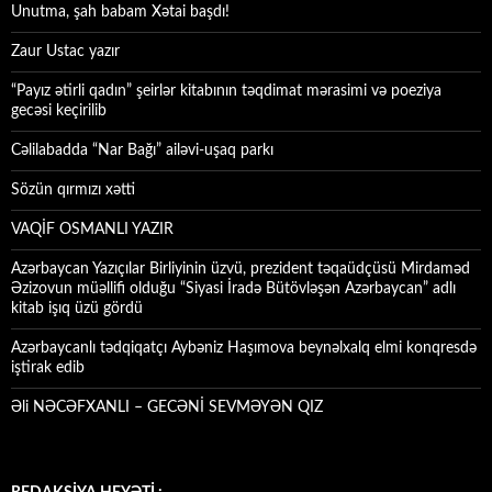
Unutma, şah babam Xətai başdı!
Zaur Ustac yazır
“Payız ətirli qadın” şeirlər kitabının təqdimat mərasimi və poeziya
gecəsi keçirilib
Cəlilabadda “Nar Bağı” ailəvi-uşaq parkı
Sözün qırmızı xətti
VAQİF OSMANLI YAZIR
Azərbaycan Yazıçılar Birliyinin üzvü, prezident təqaüdçüsü Mirdaməd
Əzizovun müəllifi olduğu “Siyasi İradə Bütövləşən Azərbaycan” adlı
kitab işıq üzü gördü
Azərbaycanlı tədqiqatçı Aybəniz Haşımova beynəlxalq elmi konqresdə
iştirak edib
Əli NƏCƏFXANLI – GECƏNİ SEVMƏYƏN QIZ