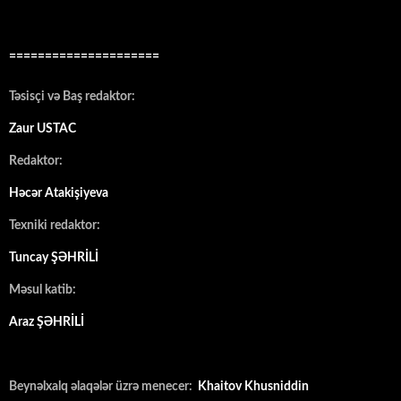
=====================
Təsisçi və Baş redaktor:
Zaur USTAC
Redaktor:
Həcər Atakişiyeva
Texniki redaktor:
Tuncay ŞƏHRİLİ
Məsul katib:
Araz ŞƏHRİLİ
Beynəlxalq əlaqələr üzrə menecer:
Khaitov Khusniddin