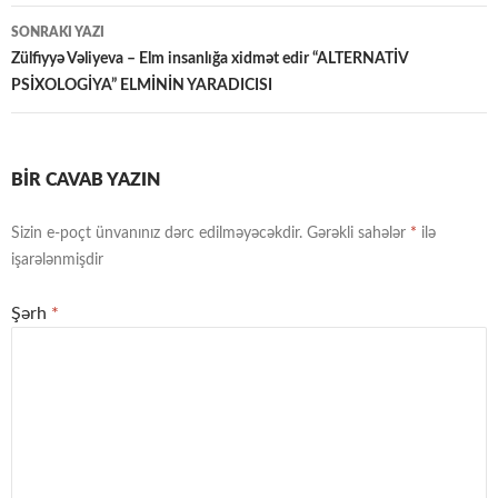
naviqasiya
SONRAKI YAZI
Zülfiyyə Vəliyeva – Elm insanlığa xidmət edir “ALTERNATİV
PSİXOLOGİYA” ELMİNİN YARADICISI
BIR CAVAB YAZIN
Sizin e-poçt ünvanınız dərc edilməyəcəkdir.
Gərəkli sahələr
*
ilə
işarələnmişdir
Şərh
*