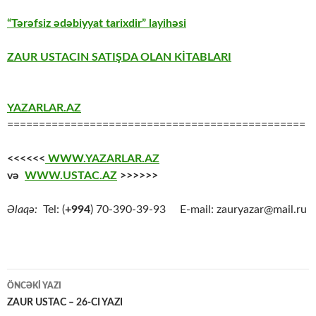
“Tərəfsiz ədəbiyyat tarixdir” layihəsi
ZAUR USTACIN SATIŞDA OLAN KİTABLARI
YAZARLAR.AZ
===============================================
<<<<<<
WWW.YAZARLAR.AZ
və
WWW.USTAC.AZ
>>>>>>
Əlaqə:
Tel: (
+994
) 70-390-39-93 E-mail: zauryazar@mail.ru
Yazılar
ÖNCƏKI YAZI
üzrə
ZAUR USTAC – 26-CI YAZI