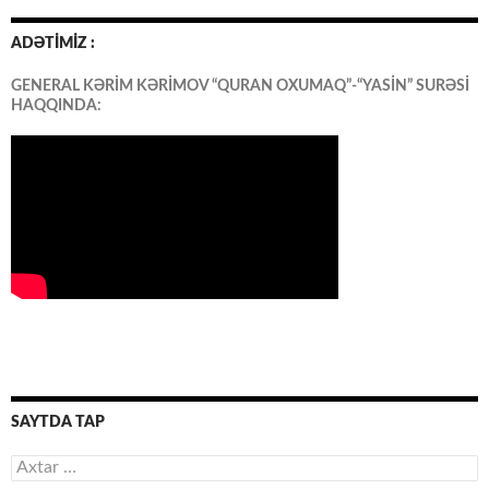
ADƏTİMİZ :
GENERAL KƏRİM KƏRİMOV “QURAN OXUMAQ”-“YASİN” SURƏSİ
HAQQINDA:
SAYTDA TAP
Axtarış: