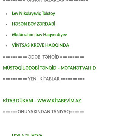
========= ÖRNƏK YAZARLAR =========
Lev Nikolayeviç Tolstoy
HƏSƏN BƏY ZƏRDABİ
Əbdürrəhim bəy Haqverdiyev
VİNTSAS KREVE HAQQINDA
========== ƏDƏBİ TƏNQİD ==========
MÜSTƏQİL ƏDƏBİ TƏNQİD – MƏTANƏT VAHİD
========== YENİ KİTABLAR ==========
KİTAB DÜKANI – WWW.KİTABEVİM.AZ
======ONU YAXINDAN TANIYAQ======