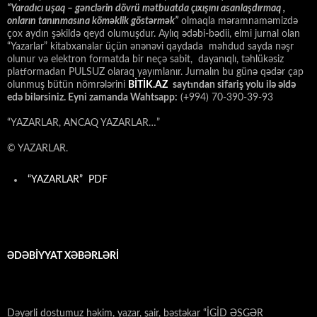
“
Yaradıcı uşaq – gәnclәrin dövrü mәtbuatda çıxışını asanlaşdırmaq ,
onların tanınmasına kömәklik göstәrmәk”
olmaqla məramnaməmizdə
çox aydın şəkildə qeyd olumuşdur. Aylıq ədəbi-bədii, elmi jurnal olan
“Yazarlar” kitabxanalar üçün ənənəvi qaydada məhdud sayda nəşr
olunur və elektron formatda bir neçə sabit, dayanıqlı, təhlükəsiz
platformadan PULSUZ olaraq yayımlanır. Jurnalın bu günə qədər çap
olunmuş bütün nömrələrini
BİTİK.AZ
saytından sifariş yolu ilə əldə
edə bilərsiniz. Eyni zamanda Wahtsapp:
(+994) 70-390-39-93
“YAZARLAR, ANCAQ YAZARLAR…”
© YAZARLAR.
“YAZARLAR” PDF
ƏDƏBİYYAT XƏBƏRLƏRİ
Dəyərli dostumuz həkim, yazar, şair, bəstəkar “İGİD ƏSGƏR