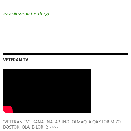
>>>siirsarnici-e-dergi
===================================
VETERAN TV
“VETERAN TV” KANALINA ABUNƏ OLMAQLA QAZİLƏRIMİZƏ
DƏSTƏK OLA BİLƏRİK: >>>>