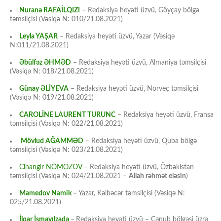
Nuranə RAFAİLQIZI
– Redaksiya heyəti üzvü, Göyçay bölgə
təmsilçisi (Vəsiqə N: 010/21.08.2021)
Leyla YAŞAR
– Redaksiya heyəti üzvü, Yazar (Vəsiqə
N:011/21.08.2021)
Əbülfəz ƏHMƏD
– Redaksiya heyəti üzvü, Almaniya təmsilçisi
(Vəsiqə N: 018/21.08.2021)
Günay ƏLİYEVA
– Redaksiya heyəti üzvü, Norveç təmsilçisi
(Vəsiqə N: 019/21.08.2021)
CAROLİNE LAURENT TURUNC
– Redaksiya heyəti üzvü, Fransa
təmsilçisi (Vəsiqə N: 022/21.08.2021)
Mövlud AĞAMMƏD
– Redaksiya heyəti üzvü, Quba bölgə
təmsilçisi (Vəsiqə N: 023/21.08.2021)
Cihangir NOMOZOV
– Redaksiya heyəti üzvü, Özbəkistan
təmsilçisi (Vəsiqə N: 024/21.08.2021 –
Allah rəhmət eləsin
)
Mamedov Namik
–
Yazar, Kəlbəcər təmsilçisi (Vəsiqə N:
025/21.08.2021)
İlqar İsmayılzadə
–
Redaksiya heyəti üzvü – Cənub bölgəsi üzrə