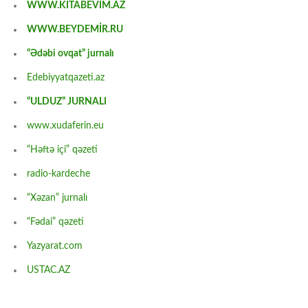
WWW.KİTABEVİM.AZ
WWW.BEYDEMİR.RU
“Ədəbi ovqat” jurnalı
Edebiyyatqazeti.az
“ULDUZ” JURNALI
www.xudaferin.eu
“Həftə içi” qəzeti
radio-kardeche
“Xəzan” jurnalı
“Fədai” qəzeti
Yazyarat.com
USTAC.AZ