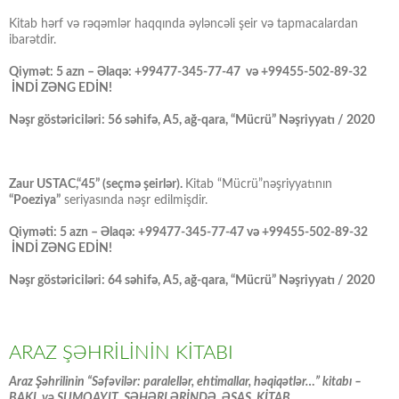
Kitab hərf və rəqəmlər haqqında əyləncəli şeir və tapmacalardan
ibarətdir.
Qiymət: 5 azn – Əlaqə: +99477-345-77-47 və +99455-502-89-32
İNDİ ZƏNG EDİN!
Nəşr göstəriciləri: 56 səhifə, A5, ağ-qara, “Mücrü” Nəşriyyatı / 2020
Zaur USTAC,“45” (seçmə şeirlər).
Kitab “Mücrü”nəşriyyatının
“Poeziya”
seriyasında nəşr edilmişdir.
Qiyməti: 5 azn – Əlaqə: +99477-345-77-47 və +99455-502-89-32
İNDİ ZƏNG EDİN!
Nəşr göstəriciləri: 64 səhifə, A5, ağ-qara, “Mücrü” Nəşriyyatı / 2020
ARAZ ŞƏHRİLİNİN KİTABI
Araz Şəhrilinin “Səfəvilər: paralellər, ehtimallar, həqiqətlər…” kitabı –
BAKI və SUMQAYIT ŞƏHƏRLƏRİNDƏ ƏSAS KİTAB