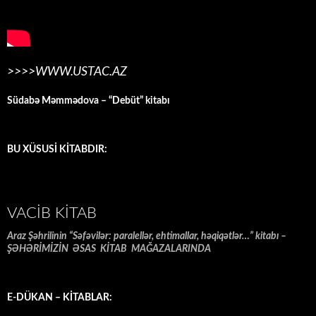
>>>>WWW.USTAC.AZ
Südabə Məmmədova – “Debüt” kitabı
BU XÜSUSİ KİTABDIR:
VACIB KITAB
Araz Şəhrilinin “Səfəvilər: paralellər, ehtimallar, həqiqətlər…” kitabı –
ŞƏHƏRİMİZİN ƏSAS KİTAB MAĞAZALARINDA
E-DÜKAN – KİTABLAR: