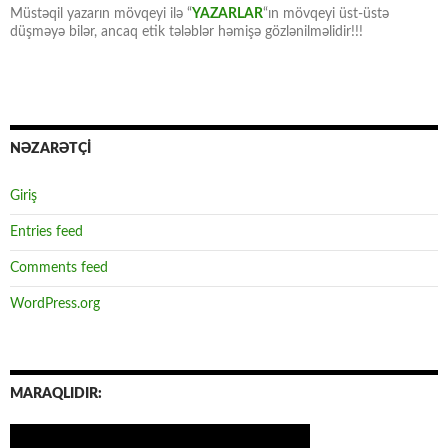
Müstəqil yazarın mövqeyi ilə “
YAZARLAR
“ın mövqeyi üst-üstə
düşməyə bilər, ancaq etik tələblər həmişə gözlənilməlidir!!!
NƏZARƏTÇİ
Giriş
Entries feed
Comments feed
WordPress.org
MARAQLIDIR: