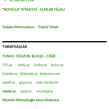
LEYLA ƏLİYEVA
“NOVELLA” KİTAB EVİ – ELMLƏR FİLİALI
Südabə Məmmədova – “Debüt” kitabı
TƏRƏFDAŞLAR
YUNUS OĞUZUN BLOQU – CIĞIR
525.az
hafta.az
kultur.az
butov.az
tezadlar.az
kitabevim.az
kitabxana.net
adalet.az
goyce.az
radio-kardeche
olaylar.az
yazar.in
mustaqil.az
Mustafa Müseyiboğlu adına kitabxana