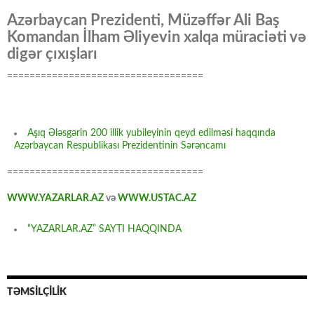
Azərbaycan Prezidenti, Müzəffər Ali Baş
Komandan İlham Əliyevin xalqa müraciəti və
digər çıxışları
===================================
Aşıq Ələsgərin 200 illik yubileyinin qeyd edilməsi haqqında
Azərbaycan Respublikası Prezidentinin Sərəncamı
===================================
WWW.YAZARLAR.AZ
və
WWW.USTAC.AZ
“YAZARLAR.AZ” SAYTI HAQQINDA
TƏMSİLÇİLİK