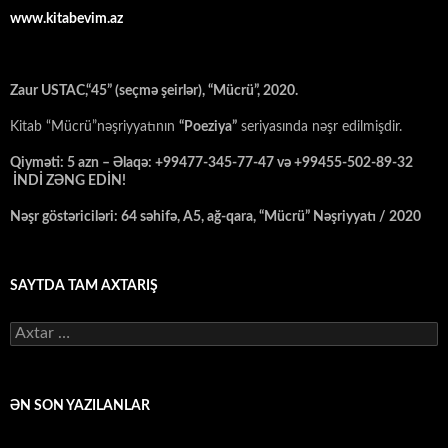
www.kitabevim.az
Zaur USTAC,“45” (seçmə şeirlər), “Mücrü”, 2020.
Kitab “Mücrü”nəşriyyatının
“Poeziya”
seriyasında nəşr edilmişdir.
Qiyməti: 5 azn – Əlaqə: +99477-345-77-47 və +99455-502-89-32
İNDİ ZƏNG EDİN!
Nəşr göstəriciləri: 64 səhifə, A5, ağ-qara, “Mücrü” Nəşriyyatı / 2020
SAYTDA TAM AXTARIŞ
Axtarış:
ƏN SON YAZILANLAR