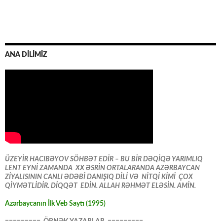
ANA DİLİMİZ
ÜZEYİR HACIBƏYOV SÖHBƏT EDİR – BU BİR DƏQİQƏ YARIMLIQ
LENT EYNİ ZAMANDA XX ƏSRİN ORTALARANDA AZƏRBAYCAN
ZİYALISININ CANLI ƏDƏBİ DANIŞIQ DİLİ VƏ NİTQİ KİMİ ÇOX
QİYMƏTLİDİR. DİQQƏT EDİN. ALLAH RƏHMƏT ELƏSİN. AMİN.
Azərbaycanın İlk Veb Saytı (1995)