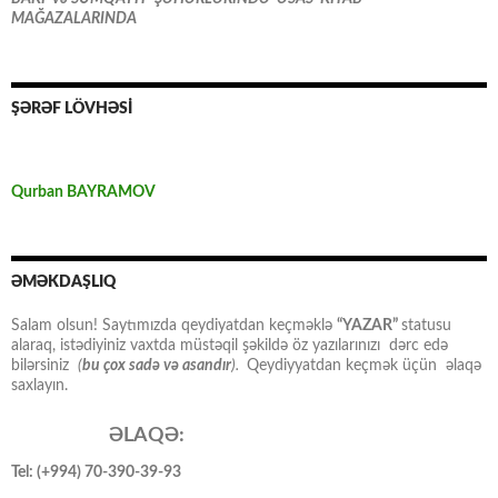
MAĞAZALARINDA
ŞƏRƏF LÖVHƏSİ
Qurban BAYRAMOV
ƏMƏKDAŞLIQ
Salam olsun! Saytımızda qeydiyatdan keçməklə
“YAZAR”
statusu
alaraq, istədiyiniz vaxtda müstəqil şəkildə öz yazılarınızı dərc edə
bilərsiniz
(
bu çox sadə və asandır
).
Qeydiyyatdan keçmək üçün əlaqə
saxlayın.
ƏLAQƏ:
Tel: (+994) 70-390-39-93