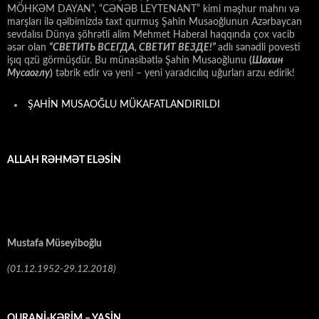
MÖHKƏM DAYAN”, “CƏNƏB LEYTENANT” kimi məşhur mahnı və
marşları ilə qəlbimizdə taxt qurmuş Şahin Musaoğlunun Azərbaycan
sevdalısı Dünya şöhrətli alim Mehmet Haberal haqqında çox vacib
əsər olan
“СВЕТИТЬ ВСЕГДА, СВЕТИТ ВЕЗДЕ!”
adlı sənədli povesti
işıq qzü görmüşdür. Bu münasibətlə Şahin Musaoğlunu
(
Шахин
Мусаоглу
)
təbrik edir və yeni – yeni yaradıcılıq uğurları arzu edirik!
ŞAHİN MUSAOĞLU MÜKAFATLANDIRILDI
ALLAH RƏHMƏT ELƏSİN
Mustafa Müseyiboğlu
(01.12.1952-29.12.2018)
QURANİ-KƏRİM – YASİN