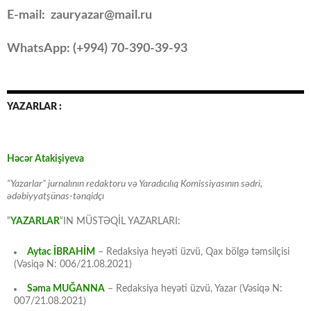
E-mail: zauryazar@mail.ru
WhatsApp: (
+994
) 70-390-39-93
YAZARLAR :
Həcər Atakişiyeva
“Yazarlar” jurnalının redaktoru və Yaradıcılıq Komissiyasının sədri,
ədəbiyyatşünas-tənqidçı
“
YAZARLAR
“IN MÜSTƏQİL YAZARLARI:
Aytac İBRAHİM
– Redaksiya heyəti üzvü, Qax bölgə təmsilçisi
(Vəsiqə N: 006/21.08.2021)
Səma MUĞANNA
– Redaksiya heyəti üzvü, Yazar (Vəsiqə N:
007/21.08.2021)