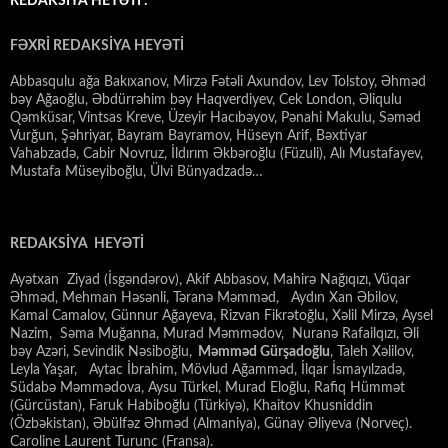
REDAKSİYA HEYƏTİ :
FƏXRİ REDAKSİYA HEYƏTİ
Abbasqulu ağa Bakıxanov, Mirzə Fətəli Axundov, Lev Tolstoy, Əhməd
bəy Ağaoğlu, Əbdürrəhim bəy Haqverdiyev, Cek London, Əliqulu
Qəmküsar, Vintsas Kreve, Üzeyir Hacıbəyov, Pənahi Makulu, Səməd
Vurğun, Şəhriyar, Bayram Bayramov, Hüseyn Arif, Bəxtiyar
Vahabzadə, Cabir Novruz, İldırım Əkbəroğlu (Füzuli), Alı Mustafayev,
Mustafa Müseyiboğlu, Ülvi Bünyadzadə…
REDAKSİYA HEYƏTİ
Ayətxan Ziyad (İsgəndərov), Akif Abbasov, Mahirə Nağıqızı, Vüqar
Əhməd, Mehman Həsənli, Təranə Məmməd, Aydın Xan Əbilov,
Kamal Camalov, Günnur Ağayeva, Rizvan Fikrətoğlu, Xəlil Mirzə, Aysel
Nazim, Səma Muğanna, Murad Məmmədov, Nuranə Rafailqızı, Əli
bəy Azəri, Sevindik Nəsiboğlu,
Məmməd Gürşadoğlu
, Taleh Xəlilov,
Leyla Yaşar, Aytac İbrahim, Mövlud Ağamməd, İlqar İsmayılzadə,
Südabə Məmmədova, Aysu Türkel, Murad Eloğlu, Rafiq Hümmət
(Gürcüstan), Faruk Habiboğlu (Türkiyə), Khaitov Khusniddin
(Özbəkistan), Əbülfəz Əhməd (Almaniya), Günay Əliyeva (Norveç).
Caroline Laurent Turunc (Fransa).