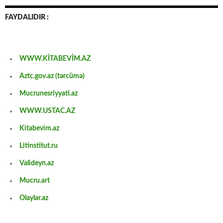
FAYDALIDIR :
WWW.KİTABEVİM.AZ
Aztc.gov.az (tərcümə)
Mucrunesriyyati.az
WWW.USTAC.AZ
Kitabevim.az
Litinstitut.ru
Valideyn.az
Mucru.art
Olaylar.az