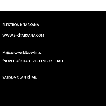
ELEKTRON KİTABXANA
WWW.E-KİTABXANA.COM
Mağaza-www.kitabevim.az
“NOVELLA” KİTAB EVİ – ELMLƏR FİLİALI
SATIŞDA OLAN KİTAB: