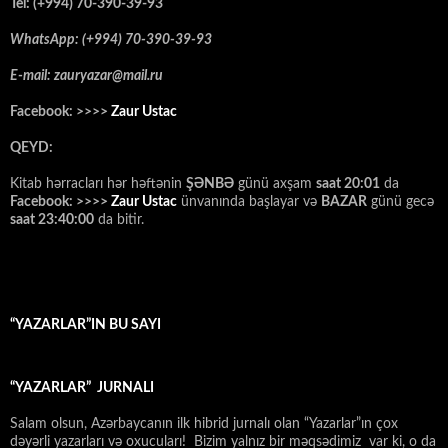
Tel: (+994) 70-390-39-93
WhatsApp: (+994) 70-390-39-93
E-mail: zauryazar@mail.ru
Facebook: >>>>
Zaur Ustac
QEYD:
Kitab hərracları hər həftənin
ŞƏNBƏ
günü axşam
saat 20:01
da
Facebook: >>>>
Zaur Ustac
ünvanında başlayar və
BAZAR
günü gecə
saat 23:40:00
da bitir.
“YAZARLAR”IN BU SAYI
“YAZARLAR” JURNALI
Salam olsun, Azərbaycanın ilk hibrid jurnalı olan “Yazarlar”ın çox
dəyərli yazarları və oxucuları! Bizim yalnız bir məqsədimiz var ki, o da