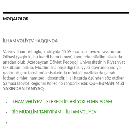
MƏQALƏLƏR
İLHAM VƏLİYEV HAQQINDA
Vəliyev İlham Əli oğlu, 7 oktyabr 1959 –cu ildə Tovuzu rayonunun
Əlibəyi (yəqin ki, bu kəndi hamı tanıyır) kəndində müəllim ailəsində
anadan olub. Azərbaycan Dövlət Pedoqoji Universitetinin Riyaziyyat
fakültəsini bitirib. Müəllimliklə başladığı fəaliyyəti dövründə indiyə
qədər bir çox təhsil müəssisələrində müxtəlif vəzifələrdə çalışıb.
İqtisad elmləri namizədi, dosentdir. Hal-hazırda özündən söz etdirən
Şamaxı Dövlət Regional Kollecinə rəhbərlik edir.
QƏHRƏMANIMIZI
YAXINDAN TANIYAQ:
İLHAM VƏLİYEV – STEREOTİPLƏRİ YOX EDƏN ADAM
BİR MÜƏLLİM TANIYIRAM – İLHAM VƏLİYEV