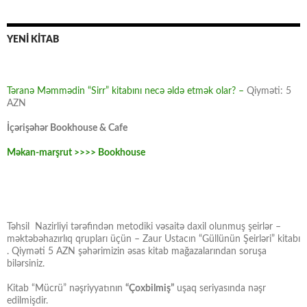
YENİ KİTAB
Təranə Məmmədin “Sirr” kitabını necə əldə etmək olar? –
Qiyməti: 5
AZN
İçərişəhər Bookhouse & Cafe
Məkan-marşrut >>>> Bookhouse
Təhsil Nazirliyi tərəfindən metodiki vəsaitə daxil olunmuş şeirlər –
məktəbəhazırlıq qrupları üçün – Zaur Ustacın “Güllünün Şeirləri” kitabı
. Qiyməti 5 AZN şəhərimizin əsas kitab mağazalarından soruşa
bilərsiniz.
Kitab “Mücrü” nəşriyyatının
“Çoxbilmiş”
uşaq seriyasında nəşr
edilmişdir.