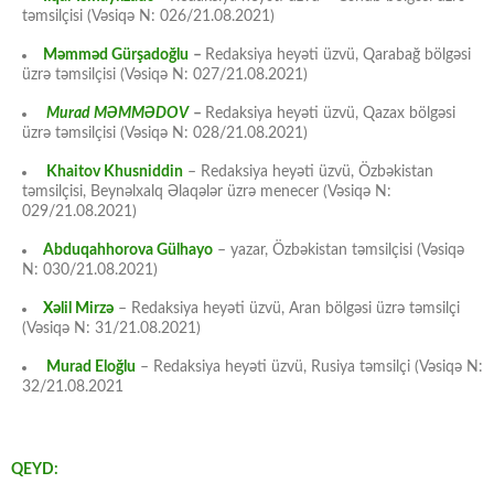
təmsilçisi (Vəsiqə N: 026/21.08.2021)
Məmməd Gürşadoğlu
–
Redaksiya heyəti üzvü, Qarabağ bölgəsi
üzrə təmsilçisi (Vəsiqə N: 027/21.08.2021)
Murad MƏMMƏDOV
–
Redaksiya heyəti üzvü, Qazax bölgəsi
üzrə təmsilçisi (Vəsiqə N: 028/21.08.2021)
Khaitov Khusniddin
– Redaksiya heyəti üzvü, Özbəkistan
təmsilçisi, Beynəlxalq Əlaqələr üzrə menecer (Vəsiqə N:
029/21.08.2021)
Abduqahhorova Gülhayo
– yazar, Özbəkistan təmsilçisi (Vəsiqə
N: 030/21.08.2021)
Xəlil Mirzə
– Redaksiya heyəti üzvü, Aran bölgəsi üzrə təmsilçi
(Vəsiqə N: 31/21.08.2021)
Murad Eloğlu
– Redaksiya heyəti üzvü, Rusiya təmsilçi (Vəsiqə N:
32/21.08.2021
QEYD: