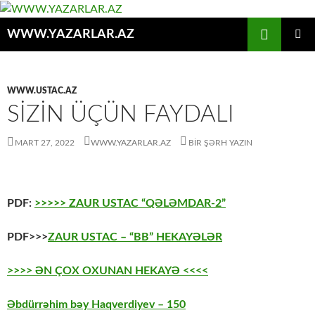
Axtar
WWW.YAZARLAR.AZ
MÜHTƏVIYYATA
ƏSAS
KEÇ
MENYU
WWW.USTAC.AZ
SİZİN ÜÇÜN FAYDALI
MART 27, 2022
WWW.YAZARLAR.AZ
BIR ŞƏRH YAZIN
PDF:
>>>>> ZAUR USTAC “QƏLƏMDAR-2”
PDF>>>
ZAUR USTAC – “BB” HEKAYƏLƏR
>>>> ƏN ÇOX OXUNAN HEKAYƏ <<<<
Əbdürrəhim bəy Haqverdiyev – 150