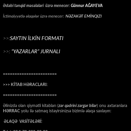
Ədəbi tənqid məsələləri üzrə menecer:
Günnur AĞAYEVA
İctimaiyyətlə əlaqələr üzrə menecer:
NƏZAKƏT EMİNQIZI
>>:
SAYTIN İLKİN FORMATI
>>:
“YAZARLAR” JURNALI
=======================
>>> KİTAB HƏRACLARI:
=======================
Əlinizdə olan qiymətli kitabları (
zər qədrini zərgər bilər
) onu axtaranlara
HƏRRAC
yolu ilə satmaq istəyirsinizsə bizimlə əlaqə saxlayın:
ƏLAQƏ VASİTƏLƏRİ: