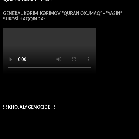
GENERAL KƏRİM KƏRİMOV “QURAN OXUMAQ” – “YASİN”
SURƏSİ HAQQINDA:
!!! KHOJALY GENOCIDE !!!