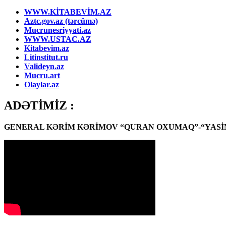
WWW.KİTABEVİM.AZ
Aztc.gov.az (tərcümə)
Mucrunesriyyati.az
WWW.USTAC.AZ
Kitabevim.az
Litinstitut.ru
Valideyn.az
Mucru.art
Olaylar.az
ADƏTİMİZ :
GENERAL KƏRİM KƏRİMOV “QURAN OXUMAQ”-“YASİN