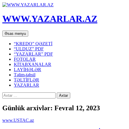
WWW.YAZARLAR.AZ
Axtar
Mühtəviyyata
Əsas menyu
keç
“KREDO” QƏZETİ
“ULDUZ” PDF
“YAZARLAR” PDF
FOTOLAR
KİTABXANALAR
LAYİHƏLƏR
Təlim-təhsil
TƏLTİFLƏR
YAZARLAR
Axtarış:
Günlük arxivlər: Fevral 12, 2023
www.USTAC.az