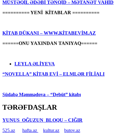
MÜSTƏQİL ƏDƏBİ TƏNQİD – MƏTANƏT VAHİD
========== YENİ KİTABLAR ==========
KİTAB DÜKANI – WWW.KİTABEVİM.AZ
======ONU YAXINDAN TANIYAQ======
LEYLA ƏLİYEVA
“NOVELLA” KİTAB EVİ – ELMLƏR FİLİALI
Südabə Məmmədova – “Debüt” kitabı
TƏRƏFDAŞLAR
YUNUS OĞUZUN BLOQU – CIĞIR
525.az
hafta.az
kultur.az
butov.az