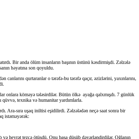
tırdı. Bir anda ölüm insanların başının üstünü kəsdirmişdi. Zəlzələ
nsanın həyatına son qoyuldu.
canlarını qurtaranlar o tərəfə-bu tərəfə qaçır, əzizlərini, yaxınlarını,
di.
lar onlara köməyə tələsirdilər. Bütün ölkə ayağa qalxmışdı. 7 günlük
ı qüvvə, texnika və humanitar yardımlarla.
. Ara-sıra uşaq iniltisi eşidilirdi. Zəlzələdən neçə saat sonra bir
aq istəməyərək:
və heyrət tezcə ötüşdü. Onu başa düşüb dəyərləndirdilər. Oğlanın