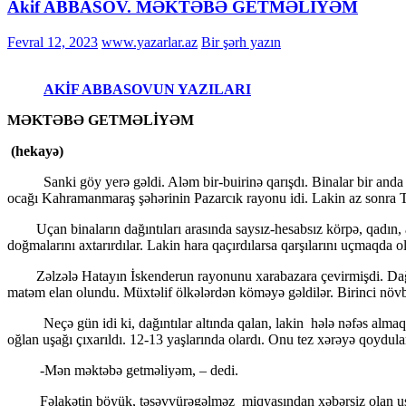
Akif ABBASOV. MƏKTƏBƏ GETMƏLİYƏM
Fevral 12, 2023
www.yazarlar.az
Bir şərh yazın
AKİF ABBASOVUN YAZILARI
MƏKTƏBƏ GETMƏLİYƏM
(hekayə)
Sanki göy yerə gəldi. Aləm bir-buirinə qarışdı. Binalar bir anda uçar
ocağı Kahramanmaraş şəhərinin Pazarcık rayonu idi. Lakin az sonra Tü
Uçan binaların dağıntıları arasında saysız-hesabsız körpə, qadın, ahıl,
doğmalarını axtarırdılar. Lakin hara qaçırdılarsa qarşılarını uçmaqda o
Zəlzələ Hatayın İskenderun rayonunu xarabazara çevirmişdi. Dağıntıla
matəm elan olundu. Müxtəlif ölkələrdən köməyə gəldilər. Birinci növ
Neçə gün idi ki, dağıntılar altında qalan, lakin hələ nəfəs almaqda olan
oğlan uşağı çıxarıldı. 12-13 yaşlarında olardı. Onu tez xərəyə qoydul
-Mən məktəbə getməliyəm, – dedi.
Fəlakətin böyük, təsəvvürəgəlməz miqyasından xəbərsiz olan uşağın 