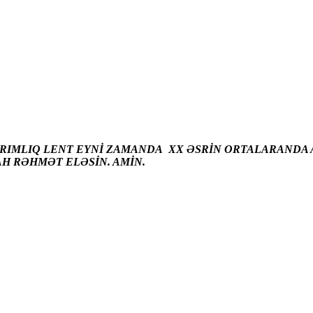
ARIMLIQ LENT EYNİ ZAMANDA XX ƏSRİN ORTALARANDA A
AH RƏHMƏT ELƏSİN. AMİN.