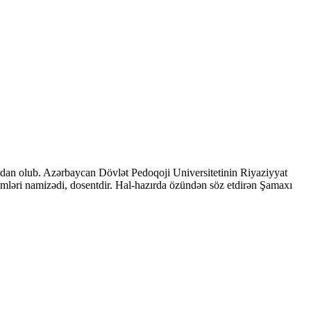
adan olub. Azərbaycan Dövlət Pedoqoji Universitetinin Riyaziyyat
d elmləri namizədi, dosentdir. Hal-hazırda özündən söz etdirən Şamaxı