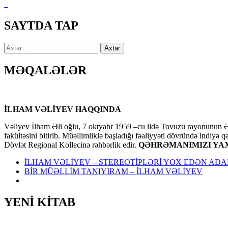
SAYTDA TAP
Axtarış:
MƏQALƏLƏR
İLHAM VƏLİYEV HAQQINDA
Vəliyev İlham Əli oğlu, 7 oktyabr 1959 –cu ildə Tovuzu rayonunun Əl
fakültəsini bitirib. Müəllimliklə başladığı fəaliyyəti dövründə indiyə 
Dövlət Regional Kollecinə rəhbərlik edir.
QƏHRƏMANIMIZI YAX
İLHAM VƏLİYEV – STEREOTİPLƏRİ YOX EDƏN AD
BİR MÜƏLLİM TANIYIRAM – İLHAM VƏLİYEV
YENİ KİTAB