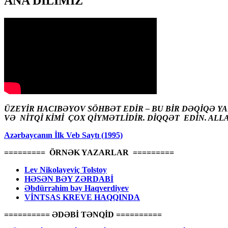
ANA DİLİMİZ
ÜZEYİR HACIBƏYOV SÖHBƏT EDİR – BU BİR DƏQİQƏ Y
VƏ NİTQİ KİMİ ÇOX QİYMƏTLİDİR. DİQQƏT EDİN. ALL
Azərbaycanın İlk Veb Saytı (1995)
========= ÖRNƏK YAZARLAR =========
Lev Nikolayeviç Tolstoy
HƏSƏN BƏY ZƏRDABİ
Əbdürrəhim bəy Haqverdiyev
VİNTSAS KREVE HAQQINDA
========== ƏDƏBİ TƏNQİD ==========