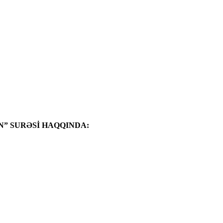
” SURƏSİ HAQQINDA: