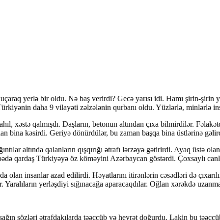
aq yerlə bir oldu. Nə baş verirdi? Gecə yarısı idi. Hamı şirin-şirin ya
rkiyənin daha 9 vilayəti zəlzələnin qurbanı oldu. Yüzlərlə, minlərlə i
 xəstə qalmışdı. Daşların, betonun altından çıxa bilmirdilər. Fəlakətdən 
lan bina kəsirdi. Geriyə dönürdülər, bu zaman başqa bina üstlərinə gəlir
r altında qalanların qışqırığı ətrafı lərzəyə gətirirdi. Ayaq üstə olan
bədə qardaş Türkiyəyə öz köməyini Azərbaycan göstərdi. Çoxsaylı canl
 insanlar azad edilirdi. Həyatlarını itirənlərin cəsədləri də çıxarılırdı
ar. Yaralıların yerləşdiyi sığınacağa aparacaqdılar. Oğlan xərəkdə uzanm
sözləri ətrafdakılarda təəccüb və heyrət doğurdu. Lakin bu təəccüb 