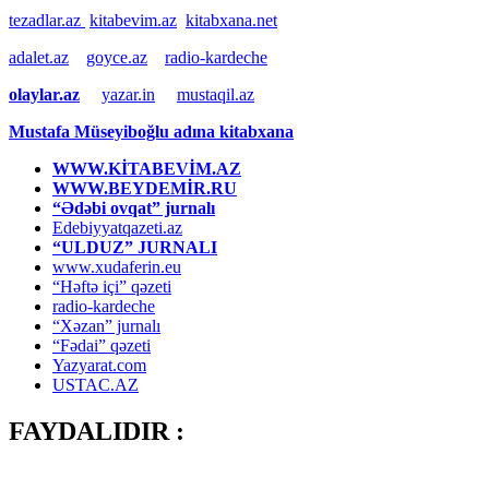
tezadlar.az
kitabevim.az
kitabxana.net
adalet.az
goyce.az
radio-kardeche
olaylar.az
yazar.in
mustaqil.az
Mustafa Müseyiboğlu adına kitabxana
WWW.KİTABEVİM.AZ
WWW.BEYDEMİR.RU
“Ədəbi ovqat” jurnalı
Edebiyyatqazeti.az
“ULDUZ” JURNALI
www.xudaferin.eu
“Həftə içi” qəzeti
radio-kardeche
“Xəzan” jurnalı
“Fədai” qəzeti
Yazyarat.com
USTAC.AZ
FAYDALIDIR :