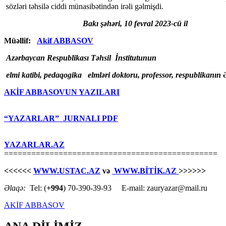
sözləri təhsilə ciddi münasibətindən irəli gəlmişdi.
Bakı şəhəri, 10 fevral 2023-cü il
Müəllif:
Akif ABBASOV
Azərbaycan Respublikası Təhsil İnstitutunun
elmi katibi, pedaqogika elmləri doktoru, professor,
respublikanın 
AKİF ABBASOVUN YAZILARI
“YAZARLAR” JURNALI PDF
YAZARLAR.AZ
===============================================
<<<<<<
WWW.USTAC.AZ
və
WWW.BİTİK.AZ
>>>>>>
Əlaqə:
Tel: (
+994
) 70-390-39-93 E-mail: zauryazar@mail.ru
AKİF ABBASOV