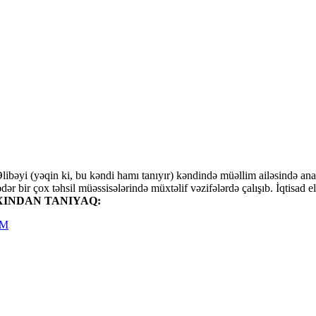
ibəyi (yəqin ki, bu kəndi hamı tanıyır) kəndində müəllim ailəsində an
qədər bir çox təhsil müəssisələrində müxtəlif vəzifələrdə çalışıb. İqtisa
INDAN TANIYAQ:
AM