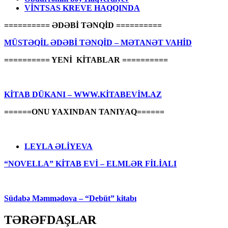
VİNTSAS KREVE HAQQINDA
========== ƏDƏBİ TƏNQİD ==========
MÜSTƏQİL ƏDƏBİ TƏNQİD – MƏTANƏT VAHİD
========== YENİ KİTABLAR ==========
KİTAB DÜKANI – WWW.KİTABEVİM.AZ
======ONU YAXINDAN TANIYAQ======
LEYLA ƏLİYEVA
“NOVELLA” KİTAB EVİ – ELMLƏR FİLİALI
Südabə Məmmədova – “Debüt” kitabı
TƏRƏFDAŞLAR