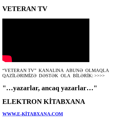
VETERAN TV
“VETERAN TV” KANALINA ABUNƏ OLMAQLA
QAZİLƏRIMİZƏ DƏSTƏK OLA BİLƏRİK: >>>>
"…yazarlar, ancaq yazarlar…"
ELEKTRON KİTABXANA
WWW.E-KİTABXANA.COM