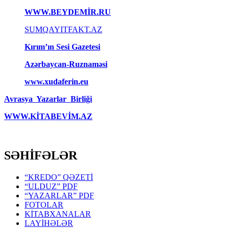
WWW.BEYDEMİR.RU
SUMQAYITFAKT.AZ
Kırım’ın Sesi Gazetesi
Azərbaycan-Ruznaməsi
www.xudaferin.eu
Avrasya Yazarlar Birliği
WWW.KİTABEVİM.AZ
SƏHİFƏLƏR
“KREDO” QƏZETİ
“ULDUZ” PDF
“YAZARLAR” PDF
FOTOLAR
KİTABXANALAR
LAYİHƏLƏR