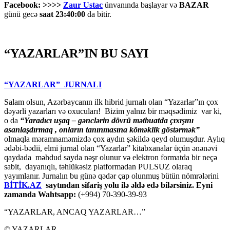
Facebook: >>>>
Zaur Ustac
ünvanında başlayar və
BAZAR
günü gecə
saat 23:40:00
da bitir.
“YAZARLAR”IN BU SAYI
“YAZARLAR” JURNALI
Salam olsun, Azərbaycanın ilk hibrid jurnalı olan “Yazarlar”ın çox
dəyərli yazarları və oxucuları! Bizim yalnız bir məqsədimiz var ki,
o da
“
Yaradıcı uşaq – gәnclәrin dövrü mәtbuatda çıxışını
asanlaşdırmaq , onların tanınmasına kömәklik göstәrmәk”
olmaqla məramnaməmizdə çox aydın şəkildə qeyd olumuşdur. Aylıq
ədəbi-bədii, elmi jurnal olan “Yazarlar” kitabxanalar üçün ənənəvi
qaydada məhdud sayda nəşr olunur və elektron formatda bir neçə
sabit, dayanıqlı, təhlükəsiz platformadan PULSUZ olaraq
yayımlanır. Jurnalın bu günə qədər çap olunmuş bütün nömrələrini
BİTİK.AZ
saytından sifariş yolu ilə əldə edə bilərsiniz. Eyni
zamanda Wahtsapp:
(+994) 70-390-39-93
“YAZARLAR, ANCAQ YAZARLAR…”
© YAZARLAR.