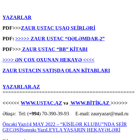
YAZARLAR
PDF>>>
ZAUR USTAC UŞAQ ŞEİRLƏRİ
PDF:
>>>>> ZAUR USTAC “QƏLƏMDAR-2”
PDF>>>
ZAUR USTAC “BB” KİTABI
>>>> ƏN ÇOX OXUNAN HEKAYƏ <<<<
ZAUR USTACIN SATIŞDA OLAN KİTABLARI
YAZARLAR.AZ
===============================================
<<<<<<
WWW.USTAC.AZ
və
WWW.BİTİK.AZ
>>>>>>
Əlaqə:
Tel: (
+994
) 70-390-39-93 E-mail: zauryazar@mail.ru
Yazılar
Öncəki Yazı
14 MAY 2022 – “KİŞİLƏR KLUBU”NDA ŞEİR
GECƏSİ
Sonrakı Yazı
LEYLA YAŞARIN HEKAYƏLƏRİ
üzrə