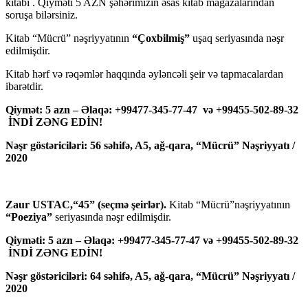
kitabı . Qiyməti 5 AZN şəhərimizin əsas kitab mağazalarından
soruşa bilərsiniz.
Kitab “Mücrü” nəşriyyatının
“Çoxbilmiş”
uşaq seriyasında nəşr
edilmişdir.
Kitab hərf və rəqəmlər haqqında əyləncəli şeir və tapmacalardan
ibarətdir.
Qiymət: 5 azn – Əlaqə: +99477-345-77-47 və +99455-502-89-32
İNDİ ZƏNG EDİN!
Nəşr göstəriciləri: 56 səhifə, A5, ağ-qara, “Mücrü” Nəşriyyatı /
2020
Zaur USTAC,“45” (seçmə şeirlər).
Kitab “Mücrü”nəşriyyatının
“Poeziya”
seriyasında nəşr edilmişdir.
Qiyməti: 5 azn – Əlaqə: +99477-345-77-47 və +99455-502-89-32
İNDİ ZƏNG EDİN!
Nəşr göstəriciləri: 64 səhifə, A5, ağ-qara, “Mücrü” Nəşriyyatı /
2020