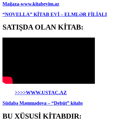
Mağaza-www.kitabevim.az
“NOVELLA” KİTAB EVİ – ELMLƏR FİLİALI
SATIŞDA OLAN KİTAB:
>>>>WWW.USTAC.AZ
Südabə Məmmədova – “Debüt” kitabı
BU XÜSUSİ KİTABDIR: