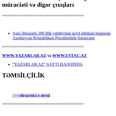
müraciəti və digər çıxışları
===================================
Aşıq Ələsgərin 200 illik yubileyinin qeyd edilməsi haqqında
Azərbaycan Respublikası Prezidentinin Sərəncamı
===================================
WWW.YAZARLAR.AZ
və
WWW.USTAC.AZ
“YAZARLAR.AZ” SAYTI HAQQINDA
TƏMSİLÇİLİK
>>>siirsarnici-e-dergi
===================================