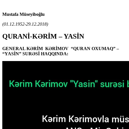
Mustafa Müseyiboğlu
(01.12.1952-29.12.2018)
QURANİ-KƏRİM – YASİN
GENERAL KƏRİM KƏRİMOV “QURAN OXUMAQ” –
“YASİN” SURƏSİ HAQQINDA: