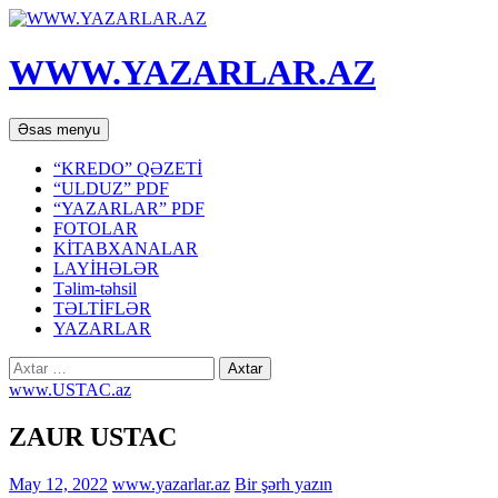
WWW.YAZARLAR.AZ
Axtar
Mühtəviyyata
Əsas menyu
keç
“KREDO” QƏZETİ
“ULDUZ” PDF
“YAZARLAR” PDF
FOTOLAR
KİTABXANALAR
LAYİHƏLƏR
Təlim-təhsil
TƏLTİFLƏR
YAZARLAR
Axtarış:
www.USTAC.az
ZAUR USTAC
May 12, 2022
www.yazarlar.az
Bir şərh yazın