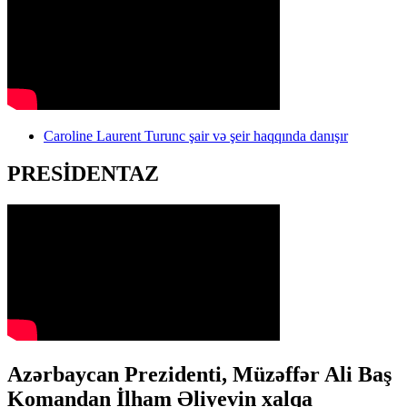
Caroline Laurent Turunc şair və şeir haqqında danışır
PRESİDENTAZ
Azərbaycan Prezidenti, Müzəffər Ali Baş
Komandan İlham Əliyevin xalqa