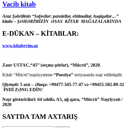
Vacib kitab
Araz Şəhrilinin “Səfəvilər: paralellər, ehtimallar, həqiqətlər…”
kitabı – ŞƏHƏRİMİZİN ƏSAS KİTAB MAĞAZALARINDA
E-DÜKAN – KİTABLAR:
www.kitabevim.az
Zaur USTAC,“45” (seçmə şeirlər), “Mücrü”, 2020.
Kitab “Mücrü”nəşriyyatının
“Poeziya”
seriyasında nəşr edilmişdir.
Qiyməti: 5 azn – Əlaqə: +99477-345-77-47 və +99455-502-89-32
İNDİ ZƏNG EDİN!
Nəşr göstəriciləri: 64 səhifə, A5, ağ-qara, “Mücrü” Nəşriyyatı /
2020
SAYTDA TAM AXTARIŞ