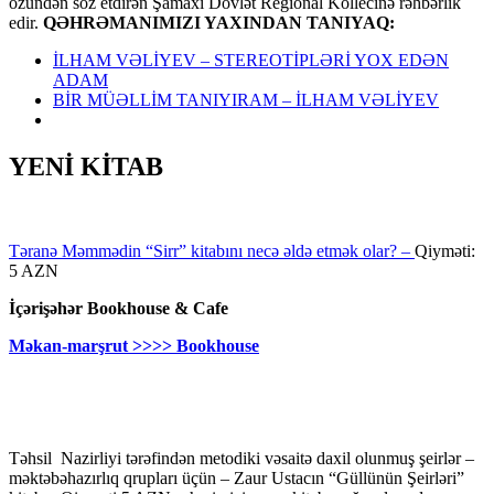
özündən söz etdirən Şamaxı Dövlət Regional Kollecinə rəhbərlik
edir.
QƏHRƏMANIMIZI YAXINDAN TANIYAQ:
İLHAM VƏLİYEV – STEREOTİPLƏRİ YOX EDƏN
ADAM
BİR MÜƏLLİM TANIYIRAM – İLHAM VƏLİYEV
YENİ KİTAB
Təranə Məmmədin “Sirr” kitabını necə əldə etmək olar? –
Qiyməti:
5 AZN
İçərişəhər Bookhouse & Cafe
Məkan-marşrut >>>> Bookhouse
Təhsil Nazirliyi tərəfindən metodiki vəsaitə daxil olunmuş şeirlər –
məktəbəhazırlıq qrupları üçün – Zaur Ustacın “Güllünün Şeirləri”