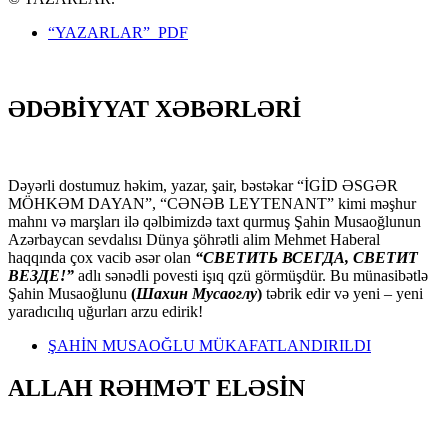
“YAZARLAR” PDF
ƏDƏBİYYAT XƏBƏRLƏRİ
Dəyərli dostumuz həkim, yazar, şair, bəstəkar “İGİD ƏSGƏR
MÖHKƏM DAYAN”, “CƏNƏB LEYTENANT” kimi məşhur
mahnı və marşları ilə qəlbimizdə taxt qurmuş Şahin Musaoğlunun
Azərbaycan sevdalısı Dünya şöhrətli alim Mehmet Haberal
haqqında çox vacib əsər olan
“СВЕТИТЬ ВСЕГДА, СВЕТИТ
ВЕЗДЕ!”
adlı sənədli povesti işıq qzü görmüşdür. Bu münasibətlə
Şahin Musaoğlunu
(
Шахин Мусаоглу
)
təbrik edir və yeni – yeni
yaradıcılıq uğurları arzu edirik!
ŞAHİN MUSAOĞLU MÜKAFATLANDIRILDI
ALLAH RƏHMƏT ELƏSİN