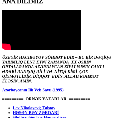
ANA DİLİMİZ
ÜZEYİR HACIBƏYOV SÖHBƏT EDİR – BU BİR DƏQİQƏ
YARIMLIQ LENT EYNİ ZAMANDA XX ƏSRİN
ORTALARANDA AZƏRBAYCAN ZİYALISININ CANLI
ƏDƏBİ DANIŞIQ DİLİ VƏ NİTQİ KİMİ ÇOX
QİYMƏTLİDİR. DİQQƏT EDİN. ALLAH RƏHMƏT
ELƏSİN. AMİN.
Azərbaycanın İlk Veb Saytı (1995)
========= ÖRNƏK YAZARLAR =========
Lev Nikolayeviç Tolstoy
HƏSƏN BƏY ZƏRDABİ
Əbdürrəhim bəy Haqverdiyev