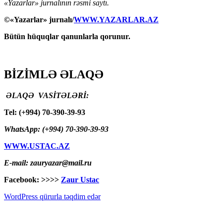
«Yazarlar» jurnalının rəsmi saytı.
©«Yazarlar» jurnalı/
WWW.YAZARLAR.AZ
Bütün hüquqlar qanunlarla qorunur.
BİZİMLƏ ƏLAQƏ
ƏLAQƏ VASİTƏLƏRİ:
Tel: (+994) 70-390-39-93
WhatsApp: (+994) 70-390-39-93
WWW.USTAC.AZ
E-mail: zauryazar@mail.ru
Facebook: >>>>
Zaur Ustac
WordPress qürurla təqdim edər