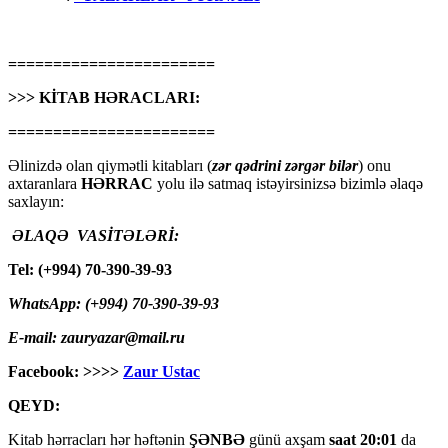
=======================
>>> KİTAB HƏRACLARI:
=======================
Əlinizdə olan qiymətli kitabları (
zər qədrini zərgər bilər
) onu
axtaranlara
HƏRRAC
yolu ilə satmaq istəyirsinizsə bizimlə əlaqə
saxlayın:
ƏLAQƏ VASİTƏLƏRİ:
Tel: (+994) 70-390-39-93
WhatsApp: (+994) 70-390-39-93
E-mail: zauryazar@mail.ru
Facebook: >>>>
Zaur Ustac
QEYD:
Kitab hərracları hər həftənin
ŞƏNBƏ
günü axşam
saat 20:01
da