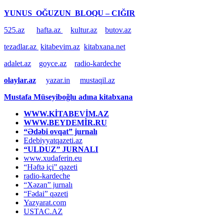
YUNUS OĞUZUN BLOQU – CIĞIR
525.az
hafta.az
kultur.az
butov.az
tezadlar.az
kitabevim.az
kitabxana.net
adalet.az
goyce.az
radio-kardeche
olaylar.az
yazar.in
mustaqil.az
Mustafa Müseyiboğlu adına kitabxana
WWW.KİTABEVİM.AZ
WWW.BEYDEMİR.RU
“Ədəbi ovqat” jurnalı
Edebiyyatqazeti.az
“ULDUZ” JURNALI
www.xudaferin.eu
“Həftə içi” qəzeti
radio-kardeche
“Xəzan” jurnalı
“Fədai” qəzeti
Yazyarat.com
USTAC.AZ