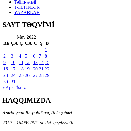
Təlim-təhsil
TƏLTİFLƏR
YAZARLAR
SAYT TƏQVİMİ
May 2022
BE
ÇA
Ç
CA
C
Ş
B
1
2
3
4
5
6
7
8
9
10
11
12
13
14
15
16
17
18
19
20
21
22
23
24
25
26
27
28
29
30
31
« Apr
İyn »
HAQQIMIZDA
Azərbaycan Respublikası, Bakı şəhəri.
2319 – 16/08/2007 dövlət qeydiyyatlı