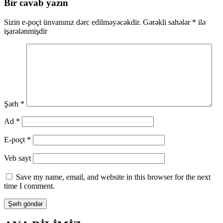
naviqasiya
Bir cavab yazın
Sizin e-poçt ünvanınız dərc edilməyəcəkdir.
Gərəkli sahələr
*
ilə
işarələnmişdir
Şərh
*
Ad
*
E-poçt
*
Veb sayt
Save my name, email, and website in this browser for the next
time I comment.