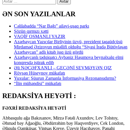
Axtarış:
ƏN SON YAZILANLAR
Cəlilabadda “Nar Bağı” ailəvi-uşaq parkı
Sözün qırmızı xətti
VAQİF OSMANLI YAZIR
Azərbaycan Yazıçılar Birliyinin üzvü, prezident təqaüdçüsü
Mirdaməd Əzizovun müəllifi olduğu “Siyasi İradə Bütövləşən
Azərbaycan” adlı kitab işıq üzü gördü
Azərbaycanlı tədqiqatçı Aybəniz Haşımova beynəlxalq elmi
konqresdə iştirak edib
Əli NƏCƏFXANLI – GECƏNİ SEVMƏYƏN QIZ
Rövşən Hüseynov mükafatı
Yuxular: Şüurun Zamanla İnformasiya Rezonansıdırmı?
“İlin mühəndisi” mükafatı
REDAKSİYA HEYƏTİ :
FƏXRİ REDAKSİYA HEYƏTİ
Abbasqulu ağa Bakıxanov, Mirzə Fətəli Axundov, Lev Tolstoy,
Əhməd bəy Ağaoğlu, Əbdürrəhim bəy Haqverdiyev, Cek London,
Əliqulu Qəmküsar, Vintsas Kreve, Üzeyir Hacıbəyov, Pənahi