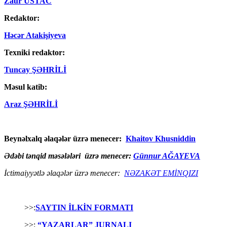
Zaur USTAC
Redaktor:
Həcər Atakişiyeva
Texniki redaktor:
Tuncay ŞƏHRİLİ
Məsul katib:
Araz ŞƏHRİLİ
Beynəlxalq əlaqələr üzrə menecer:
Khaitov Khusniddin
Ədəbi tənqid məsələləri üzrə menecer:
Günnur AĞAYEVA
İctimaiyyətlə əlaqələr üzrə menecer:
NƏZAKƏT EMİNQIZI
>>:
SAYTIN İLKİN FORMATI
>>:
“YAZARLAR” JURNALI