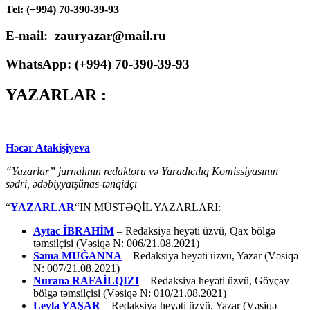
Tel: (+994) 70-390-39-93
E-mail: zauryazar@mail.ru
WhatsApp: (
+994
) 70-390-39-93
YAZARLAR :
Həcər Atakişiyeva
“Yazarlar” jurnalının redaktoru və Yaradıcılıq Komissiyasının
sədri, ədəbiyyatşünas-tənqidçı
“
YAZARLAR
“IN MÜSTƏQİL YAZARLARI:
Aytac İBRAHİM
– Redaksiya heyəti üzvü, Qax bölgə
təmsilçisi (Vəsiqə N: 006/21.08.2021)
Səma MUĞANNA
– Redaksiya heyəti üzvü, Yazar (Vəsiqə
N: 007/21.08.2021)
Nuranə RAFAİLQIZI
– Redaksiya heyəti üzvü, Göyçay
bölgə təmsilçisi (Vəsiqə N: 010/21.08.2021)
Leyla YAŞAR
– Redaksiya heyəti üzvü, Yazar (Vəsiqə