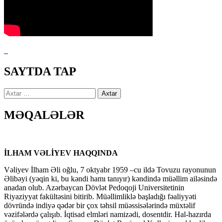
SAYTDA TAP
Axtarış:
MƏQALƏLƏR
İLHAM VƏLİYEV HAQQINDA
Vəliyev İlham Əli oğlu, 7 oktyabr 1959 –cu ildə Tovuzu rayonunun
Əlibəyi (yəqin ki, bu kəndi hamı tanıyır) kəndində müəllim ailəsində
anadan olub. Azərbaycan Dövlət Pedoqoji Universitetinin
Riyaziyyat fakültəsini bitirib. Müəllimliklə başladığı fəaliyyəti
dövründə indiyə qədər bir çox təhsil müəssisələrində müxtəlif
vəzifələrdə çalışıb. İqtisad elmləri namizədi, dosentdir. Hal-hazırda