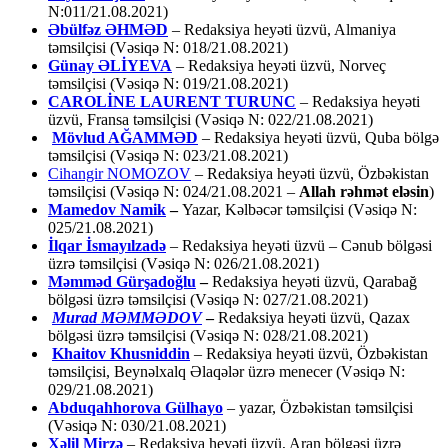
N:011/21.08.2021)
Əbülfəz ƏHMƏD
– Redaksiya heyəti üzvü, Almaniya
təmsilçisi (Vəsiqə N: 018/21.08.2021)
Günay ƏLİYEVA
– Redaksiya heyəti üzvü, Norveç
təmsilçisi (Vəsiqə N: 019/21.08.2021)
CAROLİNE LAURENT TURUNC
– Redaksiya heyəti
üzvü, Fransa təmsilçisi (Vəsiqə N: 022/21.08.2021)
Mövlud AĞAMMƏD
– Redaksiya heyəti üzvü, Quba bölgə
təmsilçisi (Vəsiqə N: 023/21.08.2021)
Cihangir NOMOZOV
– Redaksiya heyəti üzvü, Özbəkistan
təmsilçisi (Vəsiqə N: 024/21.08.2021 –
Allah rəhmət eləsin
)
Mamedov Namik
–
Yazar, Kəlbəcər təmsilçisi (Vəsiqə N:
025/21.08.2021)
İlqar İsmayılzadə
–
Redaksiya heyəti üzvü – Cənub bölgəsi
üzrə təmsilçisi (Vəsiqə N: 026/21.08.2021)
Məmməd Gürşadoğlu
–
Redaksiya heyəti üzvü, Qarabağ
bölgəsi üzrə təmsilçisi (Vəsiqə N: 027/21.08.2021)
Murad MƏMMƏDOV
–
Redaksiya heyəti üzvü, Qazax
bölgəsi üzrə təmsilçisi (Vəsiqə N: 028/21.08.2021)
Khaitov Khusniddin
– Redaksiya heyəti üzvü, Özbəkistan
təmsilçisi, Beynəlxalq Əlaqələr üzrə menecer (Vəsiqə N:
029/21.08.2021)
Abduqahhorova Gülhayo
– yazar, Özbəkistan təmsilçisi
(Vəsiqə N: 030/21.08.2021)
Xəlil Mirzə
– Redaksiya heyəti üzvü, Aran bölgəsi üzrə