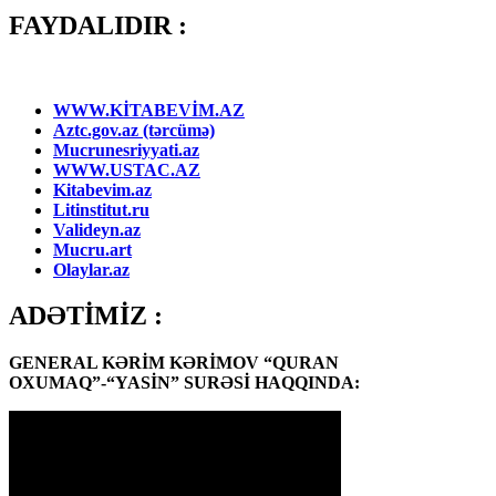
FAYDALIDIR :
WWW.KİTABEVİM.AZ
Aztc.gov.az (tərcümə)
Mucrunesriyyati.az
WWW.USTAC.AZ
Kitabevim.az
Litinstitut.ru
Valideyn.az
Mucru.art
Olaylar.az
ADƏTİMİZ :
GENERAL KƏRİM KƏRİMOV “QURAN
OXUMAQ”-“YASİN” SURƏSİ HAQQINDA: