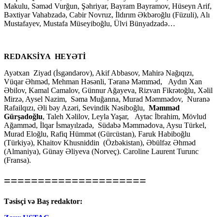
Makulu, Səməd Vurğun, Şəhriyar, Bayram Bayramov, Hüseyn Arif,
Bəxtiyar Vahabzadə, Cabir Novruz, İldırım Əkbəroğlu (Füzuli), Alı
Mustafayev, Mustafa Müseyiboğlu, Ülvi Bünyadzadə…
REDAKSİYA HEYƏTİ
Ayətxan Ziyad (İsgəndərov), Akif Abbasov, Mahirə Nağıqızı,
Vüqar Əhməd, Mehman Həsənli, Təranə Məmməd, Aydın Xan
Əbilov, Kamal Camalov, Günnur Ağayeva, Rizvan Fikrətoğlu, Xəlil
Mirzə, Aysel Nazim, Səma Muğanna, Murad Məmmədov, Nuranə
Rafailqızı, Əli bəy Azəri, Sevindik Nəsiboğlu,
Məmməd
Gürşadoğlu
, Taleh Xəlilov, Leyla Yaşar, Aytac İbrahim, Mövlud
Ağamməd, İlqar İsmayılzadə, Südabə Məmmədova, Aysu Türkel,
Murad Eloğlu, Rafiq Hümmət (Gürcüstan), Faruk Habiboğlu
(Türkiyə), Khaitov Khusniddin (Özbəkistan), Əbülfəz Əhməd
(Almaniya), Günay Əliyeva (Norveç). Caroline Laurent Turunc
(Fransa).
=====================
Təsisçi və Baş redaktor: