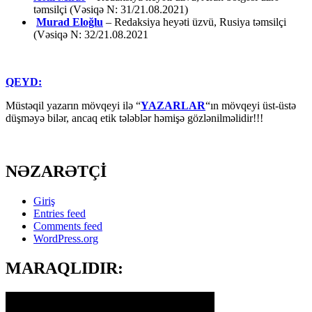
təmsilçi (Vəsiqə N: 31/21.08.2021)
Murad Eloğlu
– Redaksiya heyəti üzvü, Rusiya təmsilçi
(Vəsiqə N: 32/21.08.2021
QEYD:
Müstəqil yazarın mövqeyi ilə “
YAZARLAR
“ın mövqeyi üst-üstə
düşməyə bilər, ancaq etik tələblər həmişə gözlənilməlidir!!!
NƏZARƏTÇİ
Giriş
Entries feed
Comments feed
WordPress.org
MARAQLIDIR: