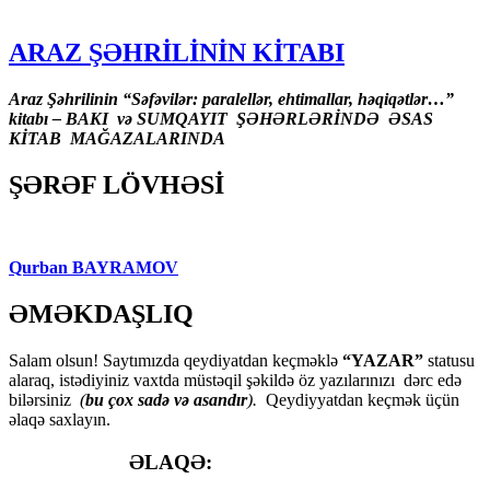
ARAZ ŞƏHRİLİNİN KİTABI
Araz Şəhrilinin “Səfəvilər: paralellər, ehtimallar, həqiqətlər…”
kitabı – BAKI və SUMQAYIT ŞƏHƏRLƏRİNDƏ ƏSAS
KİTAB MAĞAZALARINDA
ŞƏRƏF LÖVHƏSİ
Qurban BAYRAMOV
ƏMƏKDAŞLIQ
Salam olsun! Saytımızda qeydiyatdan keçməklə
“YAZAR”
statusu
alaraq, istədiyiniz vaxtda müstəqil şəkildə öz yazılarınızı dərc edə
bilərsiniz
(
bu çox sadə və asandır
).
Qeydiyyatdan keçmək üçün
əlaqə saxlayın.
ƏLAQƏ: