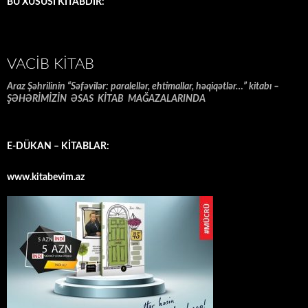
BU XÜSUSİ KİTABDIR:
VACIB KITAB
Araz Şəhrilinin “Səfəvilər: paralellər, ehtimallar, həqiqətlər…” kitabı –
ŞƏHƏRİMİZİN ƏSAS KİTAB MAĞAZALARINDA
E-DÜKAN – KİTABLAR:
www.kitabevim.az