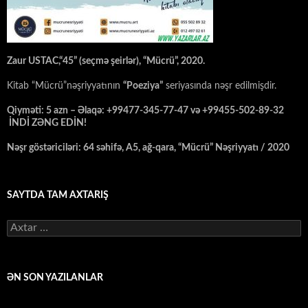
Zaur USTAC,“45” (seçmə şeirlər), “Mücrü”, 2020.
Kitab “Mücrü”nəşriyyatının
“Poeziya”
seriyasında nəşr edilmişdir.
Qiyməti: 5 azn – Əlaqə: +99477-345-77-47 və +99455-502-89-32
İNDİ ZƏNG EDİN!
Nəşr göstəriciləri: 64 səhifə, A5, ağ-qara, “Mücrü” Nəşriyyatı / 2020
SAYTDA TAM AXTARIŞ
Axtarış:
ƏN SON YAZILANLAR