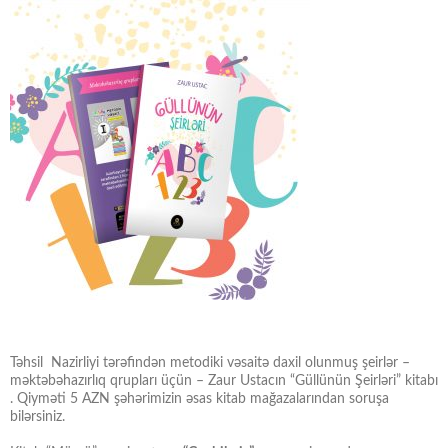
Təhsil Nazirliyi tərəfindən metodiki vəsaitə daxil olunmuş şeirlər –
məktəbəhazırlıq qrupları üçün – Zaur Ustacın “Güllünün Şeirləri” kitabı
. Qiyməti 5 AZN şəhərimizin əsas kitab mağazalarından soruşa
bilərsiniz.