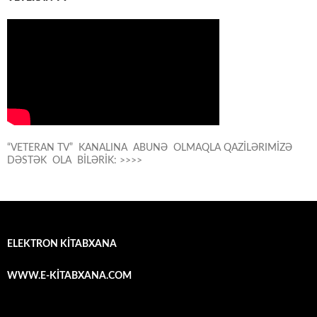
“VETERAN TV” KANALINA ABUNƏ OLMAQLA QAZİLƏRIMİZƏ
DƏSTƏK OLA BİLƏRİK: >>>>
ELEKTRON KİTABXANA
WWW.E-KİTABXANA.COM