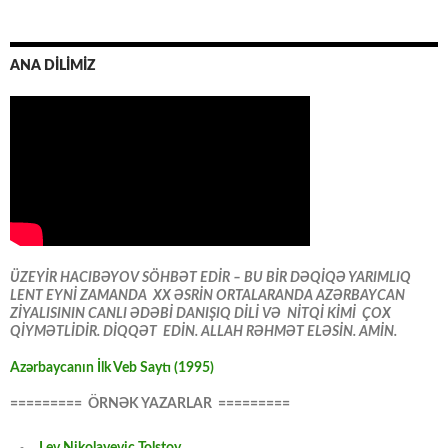
ANA DİLİMİZ
ÜZEYİR HACIBƏYOV SÖHBƏT EDİR – BU BİR DƏQİQƏ YARIMLIQ
LENT EYNİ ZAMANDA XX ƏSRİN ORTALARANDA AZƏRBAYCAN
ZİYALISININ CANLI ƏDƏBİ DANIŞIQ DİLİ VƏ NİTQİ KİMİ ÇOX
QİYMƏTLİDİR. DİQQƏT EDİN. ALLAH RƏHMƏT ELƏSİN. AMİN.
Azərbaycanın İlk Veb Saytı (1995)
========= ÖRNƏK YAZARLAR =========