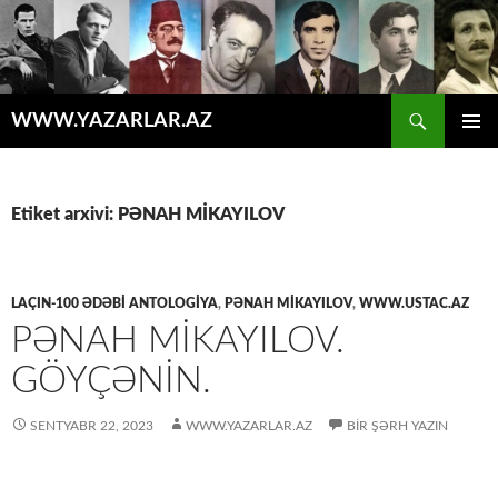
Axtar
WWW.YAZARLAR.AZ
MÜHTƏVIYYATA
ƏSAS
KEÇ
MENYU
Etiket arxivi: PƏNAH MİKAYILOV
LAÇIN-100 ƏDƏBİ ANTOLOGİYA
,
PƏNAH MİKAYILOV
,
WWW.USTAC.AZ
PƏNAH MİKAYILOV.
GÖYÇƏNİN.
SENTYABR 22, 2023
WWW.YAZARLAR.AZ
BIR ŞƏRH YAZIN