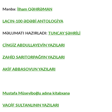
Mənbə:
İlham QƏHRƏMAN
LAÇIN-100 ƏDƏBİ ANTOLOGİYA
MƏLUMATI HAZIRLADI:
TUNCAY ŞƏHRİLİ
ÇİNGİZ ABDULLAYEVİN YAZILARI
ZAHİD SARITORPAĞfIN YAZILARI
AKİF ABBASOVUN YAZILARI
Mustafa Müseyiboğlu adına kitabxana
VAQİF SULTANLININ YAZILARI