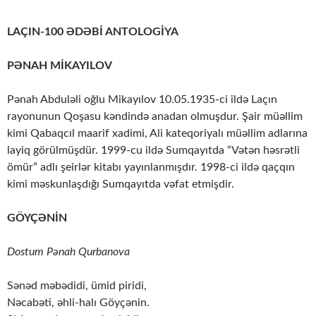
LAÇIN-100 ƏDƏBİ ANTOLOGİYA
PƏNAH MİKAYILOV
Pənah Abduləli oğlu Mikayılov 10.05.1935-ci ildə Laçın
rayonunun Qoşasu kəndində anadan olmuşdur. Şair müəllim
kimi Qabaqcıl maarif xadimi, Ali kateqoriyalı müəllim adlarına
layiq görülmüşdür. 1999-cu ildə Sumqayıtda “Vətən həsrətli
ömür” adlı şeirlər kitabı yayınlanmışdır. 1998-ci ildə qaçqın
kimi məskunlaşdığı Sumqayıtda vəfat etmişdir.
GÖYÇƏNİN
Dostum Pənah Qurbanova
Sənəd məbədidi, ümid piridi,
Nəcabəti, əhli-halı Göyçənin.