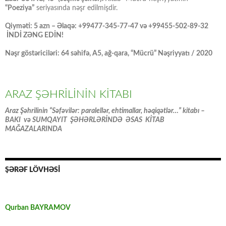
“Poeziya”
seriyasında nəşr edilmişdir.
Qiyməti: 5 azn – Əlaqə: +99477-345-77-47 və +99455-502-89-32
İNDİ ZƏNG EDİN!
Nəşr göstəriciləri: 64 səhifə, A5, ağ-qara, “Mücrü” Nəşriyyatı / 2020
ARAZ ŞƏHRİLİNİN KİTABI
Araz Şəhrilinin “Səfəvilər: paralellər, ehtimallar, həqiqətlər…” kitabı –
BAKI və SUMQAYIT ŞƏHƏRLƏRİNDƏ ƏSAS KİTAB
MAĞAZALARINDA
ŞƏRƏF LÖVHƏSİ
Qurban BAYRAMOV