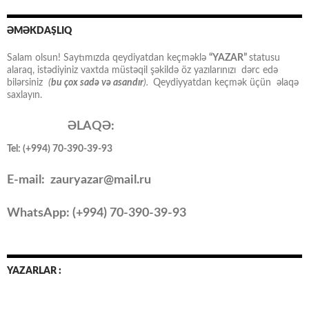
ƏMƏKDAŞLIQ
Salam olsun! Saytımızda qeydiyatdan keçməklə
“YAZAR”
statusu
alaraq, istədiyiniz vaxtda müstəqil şəkildə öz yazılarınızı dərc edə
bilərsiniz
(
bu çox sadə və asandır
).
Qeydiyyatdan keçmək üçün əlaqə
saxlayın.
ƏLAQƏ:
Tel: (+994) 70-390-39-93
E-mail: zauryazar@mail.ru
WhatsApp: (
+994
) 70-390-39-93
YAZARLAR :