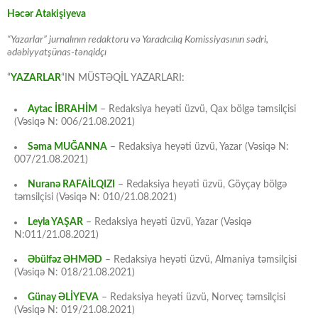
Həcər Atakişiyeva
“Yazarlar” jurnalının redaktoru və Yaradıcılıq Komissiyasının sədri,
ədəbiyyatşünas-tənqidçı
“
YAZARLAR
“IN MÜSTƏQİL YAZARLARI:
Aytac İBRAHİM
– Redaksiya heyəti üzvü, Qax bölgə təmsilçisi
(Vəsiqə N: 006/21.08.2021)
Səma MUĞANNA
– Redaksiya heyəti üzvü, Yazar (Vəsiqə N:
007/21.08.2021)
Nuranə RAFAİLQIZI
– Redaksiya heyəti üzvü, Göyçay bölgə
təmsilçisi (Vəsiqə N: 010/21.08.2021)
Leyla YAŞAR
– Redaksiya heyəti üzvü, Yazar (Vəsiqə
N:011/21.08.2021)
Əbülfəz ƏHMƏD
– Redaksiya heyəti üzvü, Almaniya təmsilçisi
(Vəsiqə N: 018/21.08.2021)
Günay ƏLİYEVA
– Redaksiya heyəti üzvü, Norveç təmsilçisi
(Vəsiqə N: 019/21.08.2021)