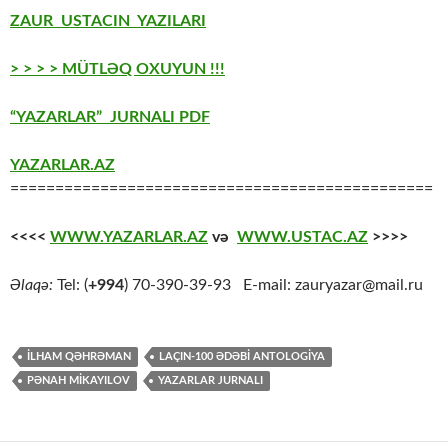
ZAUR USTACIN YAZILARI
> > > > MÜTLƏQ OXUYUN !!!
“YAZARLAR” JURNALI PDF
YAZARLAR.AZ
===============================================
<<<<
WWW.YAZARLAR.AZ
və
WWW.USTAC.AZ
>>>>
Əlaqə:
Tel: (
+994
) 70-390-39-93 E-mail: zauryazar@mail.ru
İLHAM QƏHRƏMAN
LAÇIN-100 ƏDƏBİ ANTOLOGİYA
PƏNAH MİKAYILOV
YAZARLAR JURNALI