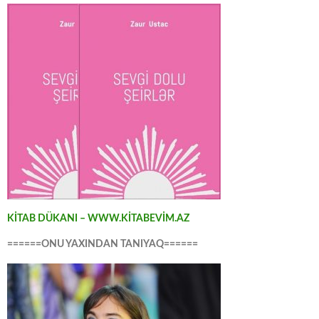
KİTAB DÜKANI – WWW.KİTABEVİM.AZ
======ONU YAXINDAN TANIYAQ======