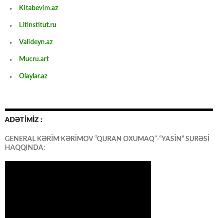
Kitabevim.az
Litinstitut.ru
Valideyn.az
Mucru.art
Olaylar.az
ADƏTİMİZ :
GENERAL KƏRİM KƏRİMOV “QURAN OXUMAQ”-“YASİN” SURƏSİ
HAQQINDA: