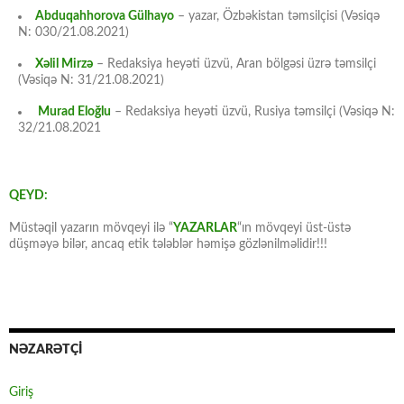
Abduqahhorova Gülhayo
– yazar, Özbəkistan təmsilçisi (Vəsiqə
N: 030/21.08.2021)
Xəlil Mirzə
– Redaksiya heyəti üzvü, Aran bölgəsi üzrə təmsilçi
(Vəsiqə N: 31/21.08.2021)
Murad Eloğlu
– Redaksiya heyəti üzvü, Rusiya təmsilçi (Vəsiqə N:
32/21.08.2021
QEYD:
Müstəqil yazarın mövqeyi ilə “
YAZARLAR
“ın mövqeyi üst-üstə
düşməyə bilər, ancaq etik tələblər həmişə gözlənilməlidir!!!
NƏZARƏTÇİ
Giriş