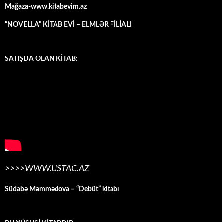
Mağaza-www.kitabevim.az
“NOVELLA” KİTAB EVİ – ELMLƏR FİLİALI
SATIŞDA OLAN KİTAB:
>>>>WWW.USTAC.AZ
Südabə Məmmədova – “Debüt” kitabı