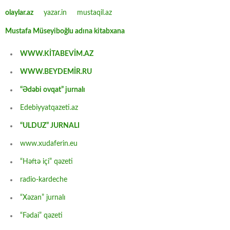
olaylar.az
yazar.in
mustaqil.az
Mustafa Müseyiboğlu adına kitabxana
WWW.KİTABEVİM.AZ
WWW.BEYDEMİR.RU
“Ədəbi ovqat” jurnalı
Edebiyyatqazeti.az
“ULDUZ” JURNALI
www.xudaferin.eu
“Həftə içi” qəzeti
radio-kardeche
“Xəzan” jurnalı
“Fədai” qəzeti