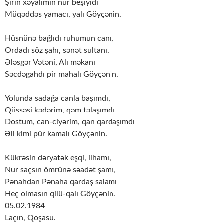
Şirin xəyalımın nur beşiyidi
Müqəddəs yamacı, yalı Göyçənin.
Hüsnünə bağlıdı ruhumun canı,
Ordadı söz şahı, sənət sultanı.
Ələsgər Vətəni, Alı məkanı
Səcdəgahdı pir mahalı Göyçənin.
Yolunda sadağa canla başımdı,
Qüssəsi kədərim, qəm təlaşımdı.
Dostum, can-ciyərim, qan qardaşımdı
Əli kimi pür kamalı Göyçənin.
Kükrəsin dəryatək eşqi, ilhamı,
Nur saçsın ömrünə səadət şamı,
Pənahdan Pənaha qardaş salamı
Heç olmasın qilü-qalı Göyçənin.
05.02.1984
Laçın, Qoşasu.