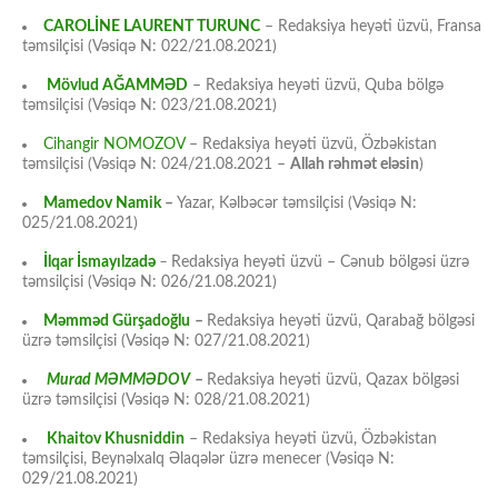
CAROLİNE LAURENT TURUNC
– Redaksiya heyəti üzvü, Fransa
təmsilçisi (Vəsiqə N: 022/21.08.2021)
Mövlud AĞAMMƏD
– Redaksiya heyəti üzvü, Quba bölgə
təmsilçisi (Vəsiqə N: 023/21.08.2021)
Cihangir NOMOZOV
– Redaksiya heyəti üzvü, Özbəkistan
təmsilçisi (Vəsiqə N: 024/21.08.2021 –
Allah rəhmət eləsin
)
Mamedov Namik
–
Yazar, Kəlbəcər təmsilçisi (Vəsiqə N:
025/21.08.2021)
İlqar İsmayılzadə
–
Redaksiya heyəti üzvü – Cənub bölgəsi üzrə
təmsilçisi (Vəsiqə N: 026/21.08.2021)
Məmməd Gürşadoğlu
–
Redaksiya heyəti üzvü, Qarabağ bölgəsi
üzrə təmsilçisi (Vəsiqə N: 027/21.08.2021)
Murad MƏMMƏDOV
–
Redaksiya heyəti üzvü, Qazax bölgəsi
üzrə təmsilçisi (Vəsiqə N: 028/21.08.2021)
Khaitov Khusniddin
– Redaksiya heyəti üzvü, Özbəkistan
təmsilçisi, Beynəlxalq Əlaqələr üzrə menecer (Vəsiqə N:
029/21.08.2021)