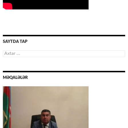
SAYTDA TAP
Axtarış:
MƏQALƏLƏR