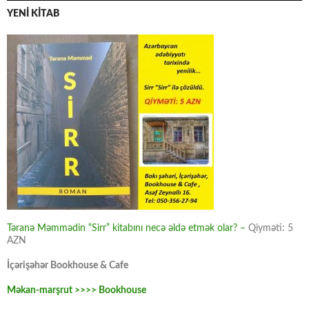
YENİ KİTAB
Təranə Məmmədin “Sirr” kitabını necə əldə etmək olar? –
Qiyməti: 5
AZN
İçərişəhər Bookhouse & Cafe
Məkan-marşrut >>>> Bookhouse