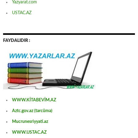
Yazyarat.com
USTAC.AZ
FAYDALIDIR :
WWW.KİTABEVİM.AZ
Aztc.gov.az (tərcümə)
Mucrunesriyyati.az
WWW.USTAC.AZ