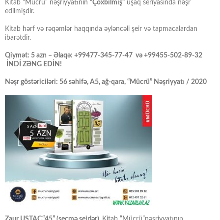
Kitab “Mücrü” nəşriyyatının
“Çoxbilmiş”
uşaq seriyasında nəşr
edilmişdir.
Kitab hərf və rəqəmlər haqqında əyləncəli şeir və tapmacalardan
ibarətdir.
Qiymət: 5 azn – Əlaqə: +99477-345-77-47 və +99455-502-89-32
İNDİ ZƏNG EDİN!
Nəşr göstəriciləri: 56 səhifə, A5, ağ-qara, “Mücrü” Nəşriyyatı / 2020
Zaur USTAC,“45” (seçmə şeirlər).
Kitab “Mücrü”nəşriyyatının