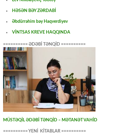
Lev Nikolayeviç Tolstoy
HƏSƏN BƏY ZƏRDABİ
Əbdürrəhim bəy Haqverdiyev
VİNTSAS KREVE HAQQINDA
========== ƏDƏBİ TƏNQİD ==========
MÜSTƏQİL ƏDƏBİ TƏNQİD – MƏTANƏT VAHİD
========== YENİ KİTABLAR ==========