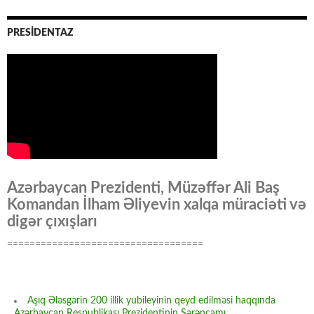
PRESİDENTAZ
Azərbaycan Prezidenti, Müzəffər Ali Baş
Komandan İlham Əliyevin xalqa müraciəti və
digər çıxışları
===================================
Aşıq Ələsgərin 200 illik yubileyinin qeyd edilməsi haqqında
Azərbaycan Respublikası Prezidentinin Sərəncamı