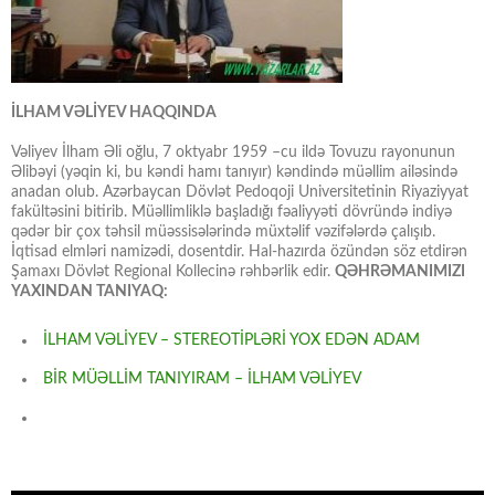
İLHAM VƏLİYEV HAQQINDA
Vəliyev İlham Əli oğlu, 7 oktyabr 1959 –cu ildə Tovuzu rayonunun
Əlibəyi (yəqin ki, bu kəndi hamı tanıyır) kəndində müəllim ailəsində
anadan olub. Azərbaycan Dövlət Pedoqoji Universitetinin Riyaziyyat
fakültəsini bitirib. Müəllimliklə başladığı fəaliyyəti dövründə indiyə
qədər bir çox təhsil müəssisələrində müxtəlif vəzifələrdə çalışıb.
İqtisad elmləri namizədi, dosentdir. Hal-hazırda özündən söz etdirən
Şamaxı Dövlət Regional Kollecinə rəhbərlik edir.
QƏHRƏMANIMIZI
YAXINDAN TANIYAQ:
İLHAM VƏLİYEV – STEREOTİPLƏRİ YOX EDƏN ADAM
BİR MÜƏLLİM TANIYIRAM – İLHAM VƏLİYEV