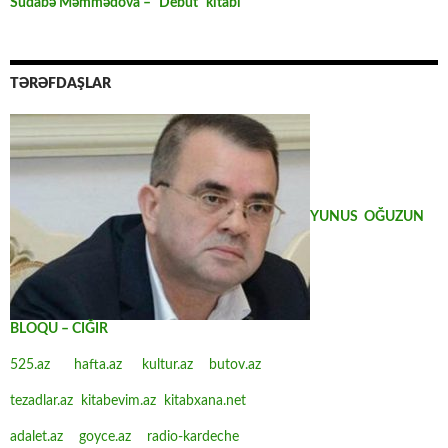
Südabə Məmmədova – “Debüt” kitabı
TƏRƏFDAŞLAR
YUNUS OĞUZUN
BLOQU – CIĞIR
525.az
hafta.az
kultur.az
butov.az
tezadlar.az
kitabevim.az
kitabxana.net
adalet.az
goyce.az
radio-kardeche