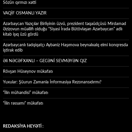
Sözün qırmızı xətti
VAQİF OSMANLI YAZIR
Azərbaycan Yazıçılar Birliyinin üzvü, prezident təqaüdçüsü Mirdaməd
Əzizovun müəllifi olduğu “Siyasi İradə Bütövləşən Azərbaycan” adlı
kitab işıq üzü gördü
Azərbaycanlı tədqiqatçı Aybəniz Haşımova beynəlxalq elmi konqresdə
iştirak edib
Əli NƏCƏFXANLI – GECƏNİ SEVMƏYƏN QIZ
Rövşən Hüseynov mükafatı
Yuxular: Şüurun Zamanla İnformasiya Rezonansıdırmı?
“İlin mühəndisi” mükafatı
“İlin rəssamı” mükafatı
REDAKSİYA HEYƏTİ :