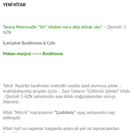
YENİ KİTAB
Təranə Məmmədin “Sirr” kitabını necə əldə etmək olar? –
Qiyməti: 5
AZN
İçərişəhər Bookhouse & Cafe
Məkan-marşrut >>>> Bookhouse
Təhsil Nazirliyi tərəfindən metodiki vəsaitə daxil olunmuş şeirlər –
məktəbəhazırlıq qrupları üçün – Zaur Ustacın “Güllünün Şeirləri” kitabı
. Qiyməti 5 AZN şəhərimizin əsas kitab mağazalarından soruşa
bilərsiniz.
Kitab “Mücrü” nəşriyyatının
“Çoxbilmiş”
uşaq seriyasında nəşr
edilmişdir.
Kitab hərf və rəqəmlər haqqında əyləncəli şeir və tapmacalardan