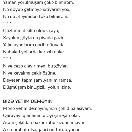
Yaman yorulmuşam çəkə bilmirəm.
Nə qoyub getməyə ixtiyarım yox,
Nə də ətəyimdən tökə bilmirəm.
* * *
Gözlərim dikilib ulduza,aya,
Xəyalım göylərdə piyada gəzir.
Yalın ayaqlarım qərib dünyada,
Nabələd yollarda karıxıb qalər.
* * *
Niyə cəzb eləyir məni bu göylər,
Niyə xəyalımı çəkir özünə.
Deyəsən tapmışam ,yanılmıramsa,
Düşmüşəm bir ,,gizli,, yolun izinə.
BİZƏ YETİM DEMƏYİN
Mənə yetim deməyim,mən şəhid balasıyam,
Qarayaylıq anamın ürəyi şan-şan olar.
Atam şəkildən baxar,ruhu sizdən inciyər
Axı narahat olsa,qəbri od tutub yanar.