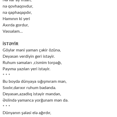
Nə var ay insan,
nə qovhaqovdur,
nə qaphaqapdır,
Hamının ki yeri
Axırda gordur,
Vəssalam…
İSTƏYİR
Göylər məni yaman çəkir özünə,
Deyəsən verdiyin geri istəyir.
Ruhum səmaları ,cismim torpağı,
Payıma yazılan yeri istəyir.
* * *
Bu boyda dünyaya sığışmıram mən,
Sıxılır,darıxır ruhum bədəndə.
Deyəsən,azadlıq istəyir məndən,
Əslində yamanca yorğunam mən də.
* * *
Dünyanın şələsi elə ağırdır,