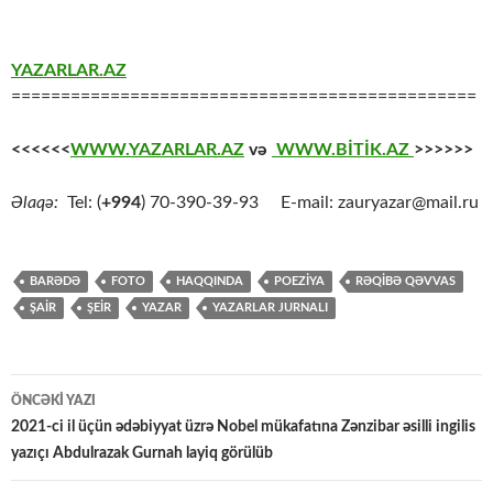
YAZARLAR.AZ
===============================================
<<<<<<
WWW.YAZARLAR.AZ
və
WWW.BİTİK.AZ
>>>>>>
Əlaqə:
Tel: (
+994
) 70-390-39-93 E-mail: zauryazar@mail.ru
BARƏDƏ
FOTO
HAQQINDA
POEZİYA
RƏQİBƏ QƏVVAS
ŞAİR
ŞEİR
YAZAR
YAZARLAR JURNALI
Yazılar
ÖNCƏKI YAZI
üzrə
2021-ci il üçün ədəbiyyat üzrə Nobel mükafatına Zənzibar əsilli ingilis
yazıçı Abdulrazak Gurnah layiq görülüb
naviqasiya