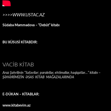
>>>>WWW.USTAC.AZ
Südabə Məmmədova – “Debüt” kitabı
BU XÜSUSİ KİTABDIR:
VACIB KITAB
Araz Şəhrilinin “Səfəvilər: paralellər, ehtimallar, həqiqətlər…” kitabı –
ŞƏHƏRİMİZİN ƏSAS KİTAB MAĞAZALARINDA
E-DÜKAN – KİTABLAR:
www.kitabevim.az