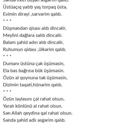
Səndə itkin düşən əsgərim qalıb.
Üstüaçıq yatıb yaş torpaq üstə,
Evimin dirəyi ,sərvərim qalıb.
* * *
Düşməndən qisası alıb dincəlir,
Meylini dağlara salıb dincəlir.
Balam şəhid adın alıb dincəlir,
Ruhumun qidası ,ülkərim qalıb.
* * *
Dumanı üstünə çək üşüməsin,
Elə bas bağrına bük üşüməsin.
Özün al qoynuna tək üşüməsin,
Dizimin taqəti,hünərim qalıb.
* * *
Özün laylasını çal rahat olsun,
Yaralı könlünü al rahat olsun.
Sən Allah qeydinə qal rahat olsun.
Səndə şəhid adlı əsgərim qalıb.