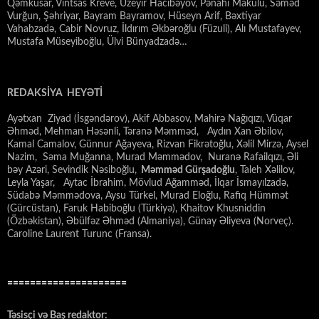
Qəmküsar, Vintsas Kreve, Üzeyir Hacıbəyov, Pənahi Makulu, Səməd
Vurğun, Şəhriyar, Bayram Bayramov, Hüseyn Arif, Bəxtiyar
Vahabzadə, Cabir Novruz, İldırım Əkbəroğlu (Füzuli), Alı Mustafayev,
Mustafa Müseyiboğlu, Ülvi Bünyadzadə…
REDAKSİYA HEYƏTİ
Ayətxan Ziyad (İsgəndərov), Akif Abbasov, Mahirə Nağıqızı, Vüqar
Əhməd, Mehman Həsənli, Təranə Məmməd, Aydın Xan Əbilov,
Kamal Camalov, Günnur Ağayeva, Rizvan Fikrətoğlu, Xəlil Mirzə, Aysel
Nazim, Səma Muğanna, Murad Məmmədov, Nuranə Rafailqızı, Əli
bəy Azəri, Sevindik Nəsiboğlu,
Məmməd Gürşadoğlu
, Taleh Xəlilov,
Leyla Yaşar, Aytac İbrahim, Mövlud Ağamməd, İlqar İsmayılzadə,
Südabə Məmmədova, Aysu Türkel, Murad Eloğlu, Rafiq Hümmət
(Gürcüstan), Faruk Habiboğlu (Türkiyə), Khaitov Khusniddin
(Özbəkistan), Əbülfəz Əhməd (Almaniya), Günay Əliyeva (Norveç).
Caroline Laurent Turunc (Fransa).
=====================
Təsisçi və Baş redaktor: