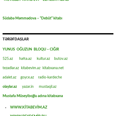
Südabə Məmmədova – “Debüt” kitabı
TƏRƏFDAŞLAR
YUNUS OĞUZUN BLOQU – CIĞIR
525.az
hafta.az
kultur.az
butov.az
tezadlar.az
kitabevim.az
kitabxana.net
adalet.az
goyce.az
radio-kardeche
olaylar.az
yazar.in
mustaqil.az
Mustafa Müseyiboğlu adına kitabxana
WWW.KİTABEVİM.AZ