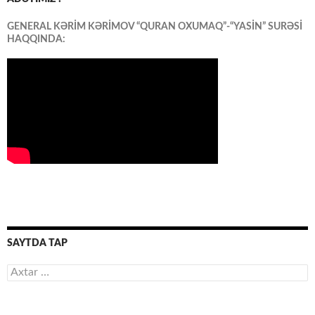
GENERAL KƏRİM KƏRİMOV “QURAN OXUMAQ”-“YASİN” SURƏSİ
HAQQINDA:
SAYTDA TAP
Axtarış: