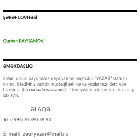
ŞƏRƏF LÖVHƏSİ
Qurban BAYRAMOV
ƏMƏKDAŞLIQ
Salam olsun! Saytımızda qeydiyatdan keçməklə
“YAZAR”
statusu
alaraq, istədiyiniz vaxtda müstəqil şəkildə öz yazılarınızı dərc edə
bilərsiniz
(
bu çox sadə və asandır
).
Qeydiyyatdan keçmək üçün əlaqə
saxlayın.
ƏLAQƏ:
Tel: (+994) 70-390-39-93
E-mail: zauryazar@mail.ru