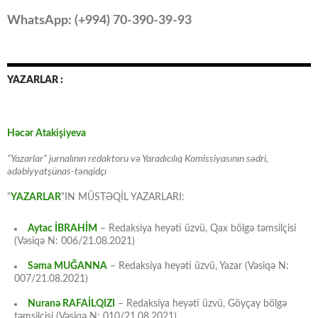
WhatsApp: (
+994
) 70-390-39-93
YAZARLAR :
Həcər Atakişiyeva
“Yazarlar” jurnalının redaktoru və Yaradıcılıq Komissiyasının sədri,
ədəbiyyatşünas-tənqidçı
“
YAZARLAR
“IN MÜSTƏQİL YAZARLARI:
Aytac İBRAHİM
– Redaksiya heyəti üzvü, Qax bölgə təmsilçisi
(Vəsiqə N: 006/21.08.2021)
Səma MUĞANNA
– Redaksiya heyəti üzvü, Yazar (Vəsiqə N:
007/21.08.2021)
Nuranə RAFAİLQIZI
– Redaksiya heyəti üzvü, Göyçay bölgə
təmsilçisi (Vəsiqə N: 010/21.08.2021)