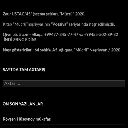
Zaur USTAC,“45” (seçmə şeirlər), “Mücrü”, 2020.
Kitab “Mücrü”nəşriyyatının
“Poeziya”
seriyasında nəşr edilmişdir.
Qiyməti: 5 azn – Əlaqə: +99477-345-77-47 və +99455-502-89-32
İNDİ ZƏNG EDİN!
Nəşr göstəriciləri: 64 səhifə, A5, ağ-qara, “Mücrü” Nəşriyyatı / 2020
SAYTDA TAM AXTARIŞ
Axtarış:
ƏN SON YAZILANLAR
Rövşən Hüseynov mükafatı