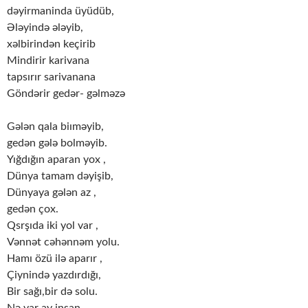
dəyirmaninda üyüdüb,
Ələyində ələyib,
xəlbirindən keçirib
Mindirir karivana
tapsırır sarivanana
Göndərir gedər- gəlməzə
Gələn qala biıməyib,
gedən gələ bolməyib.
Yığdığın aparan yox ,
Dünya tamam dəyişib,
Dünyaya gələn az ,
gedən çox.
Qsrşıda iki yol var ,
Vənnət cəhənnəm yolu.
Hamı özü ilə aparır ,
Çiynində yazdırdığı,
Bir sağı,bir də solu.