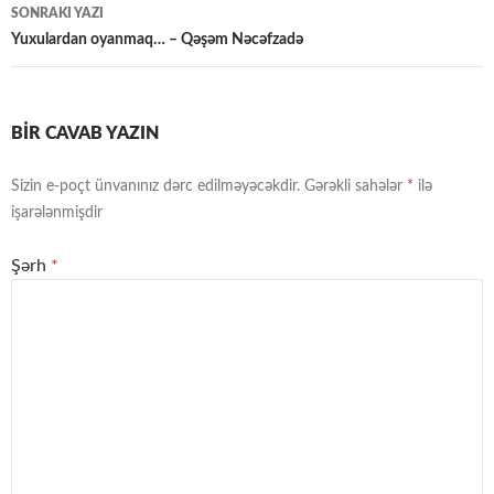
SONRAKI YAZI
Yuxulardan oyanmaq… – Qəşəm Nəcəfzadə
BIR CAVAB YAZIN
Sizin e-poçt ünvanınız dərc edilməyəcəkdir.
Gərəkli sahələr
*
ilə
işarələnmişdir
Şərh
*