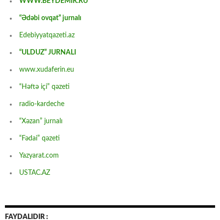
WWW.BEYDEMİR.RU
“Ədəbi ovqat” jurnalı
Edebiyyatqazeti.az
“ULDUZ” JURNALI
www.xudaferin.eu
“Həftə içi” qəzeti
radio-kardeche
“Xəzan” jurnalı
“Fədai” qəzeti
Yazyarat.com
USTAC.AZ
FAYDALIDIR :