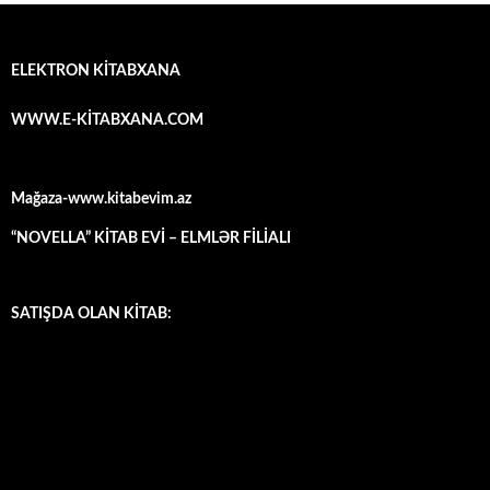
ELEKTRON KİTABXANA
WWW.E-KİTABXANA.COM
Mağaza-www.kitabevim.az
“NOVELLA” KİTAB EVİ – ELMLƏR FİLİALI
SATIŞDA OLAN KİTAB: