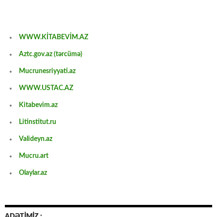
WWW.KİTABEVİM.AZ
Aztc.gov.az (tərcümə)
Mucrunesriyyati.az
WWW.USTAC.AZ
Kitabevim.az
Litinstitut.ru
Valideyn.az
Mucru.art
Olaylar.az
ADƏTİMİZ :