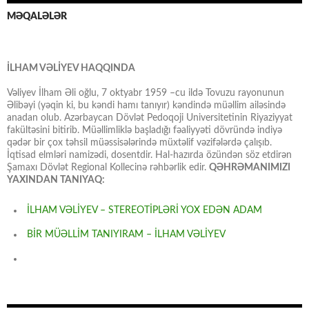
MƏQALƏLƏR
İLHAM VƏLİYEV HAQQINDA
Vəliyev İlham Əli oğlu, 7 oktyabr 1959 –cu ildə Tovuzu rayonunun
Əlibəyi (yəqin ki, bu kəndi hamı tanıyır) kəndində müəllim ailəsində
anadan olub. Azərbaycan Dövlət Pedoqoji Universitetinin Riyaziyyat
fakültəsini bitirib. Müəllimliklə başladığı fəaliyyəti dövründə indiyə
qədər bir çox təhsil müəssisələrində müxtəlif vəzifələrdə çalışıb.
İqtisad elmləri namizədi, dosentdir. Hal-hazırda özündən söz etdirən
Şamaxı Dövlət Regional Kollecinə rəhbərlik edir.
QƏHRƏMANIMIZI
YAXINDAN TANIYAQ:
İLHAM VƏLİYEV – STEREOTİPLƏRİ YOX EDƏN ADAM
BİR MÜƏLLİM TANIYIRAM – İLHAM VƏLİYEV