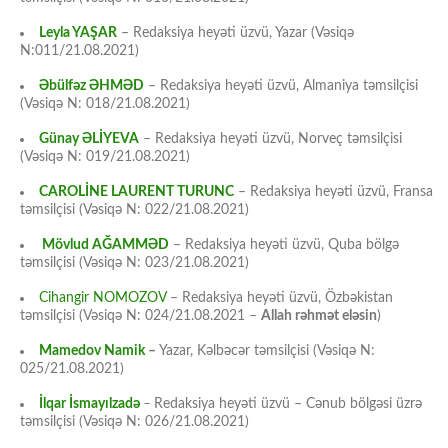
Leyla YAŞAR
– Redaksiya heyəti üzvü, Yazar (Vəsiqə
N:011/21.08.2021)
Əbülfəz ƏHMƏD
– Redaksiya heyəti üzvü, Almaniya təmsilçisi
(Vəsiqə N: 018/21.08.2021)
Günay ƏLİYEVA
– Redaksiya heyəti üzvü, Norveç təmsilçisi
(Vəsiqə N: 019/21.08.2021)
CAROLİNE LAURENT TURUNC
– Redaksiya heyəti üzvü, Fransa
təmsilçisi (Vəsiqə N: 022/21.08.2021)
Mövlud AĞAMMƏD
– Redaksiya heyəti üzvü, Quba bölgə
təmsilçisi (Vəsiqə N: 023/21.08.2021)
Cihangir NOMOZOV
– Redaksiya heyəti üzvü, Özbəkistan
təmsilçisi (Vəsiqə N: 024/21.08.2021 –
Allah rəhmət eləsin
)
Mamedov Namik
–
Yazar, Kəlbəcər təmsilçisi (Vəsiqə N:
025/21.08.2021)
İlqar İsmayılzadə
–
Redaksiya heyəti üzvü – Cənub bölgəsi üzrə
təmsilçisi (Vəsiqə N: 026/21.08.2021)