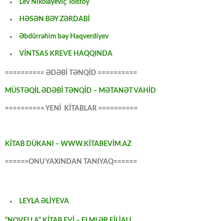
Lev Nikolayeviç Tolstoy
HƏSƏN BƏY ZƏRDABİ
Əbdürrəhim bəy Haqverdiyev
VİNTSAS KREVE HAQQINDA
========== ƏDƏBİ TƏNQİD ==========
MÜSTƏQİL ƏDƏBİ TƏNQİD – MƏTANƏT VAHİD
========== YENİ KİTABLAR ==========
KİTAB DÜKANI – WWW.KİTABEVİM.AZ
======ONU YAXINDAN TANIYAQ======
LEYLA ƏLİYEVA
“NOVELLA” KİTAB EVİ – ELMLƏR FİLİALI