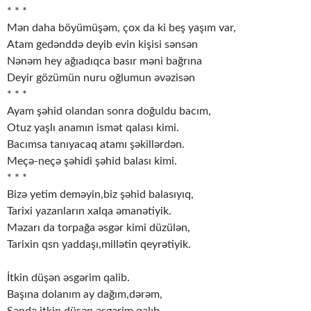
* * *
Mən daha böyümüşəm, çox da ki beş yaşım var,
Atam gedənddə deyib evin kişisi sənsən
Nənəm hey ağıadıqca basır məni bağrına
Deyir gözümün nuru oğlumun əvəzisən
* * *
Ayam şəhid olandan sonra doğuldu bacım,
Otuz yaşlı anamın ismət qalası kimi.
Bacımsa tanıyacaq atamı şəkillərdən.
Meçə-neçə şəhidi şəhid balası kimi.
* * *
Bizə yetim deməyin,biz şəhid balasıyıq,
Tarixi yazanların xalqa əmanətiyik.
Məzarı da torpağa əsgər kimi düzülən,
Tarixin qsn yaddaşı,millətin qeyrətiyik.
İtkin düşən əsgərim qalib.
Başına dolanım ay dağım,dərəm,