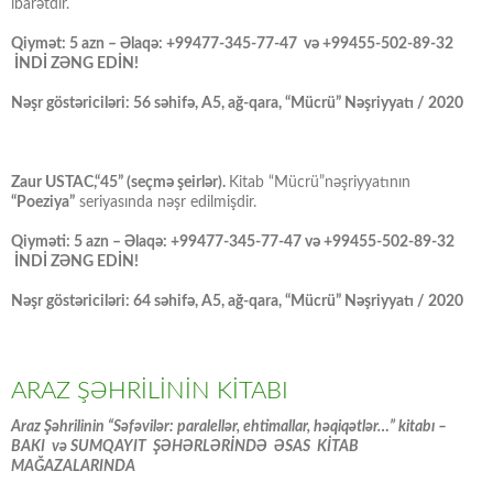
ibarətdir.
Qiymət: 5 azn – Əlaqə: +99477-345-77-47 və +99455-502-89-32
İNDİ ZƏNG EDİN!
Nəşr göstəriciləri: 56 səhifə, A5, ağ-qara, “Mücrü” Nəşriyyatı / 2020
Zaur USTAC,“45” (seçmə şeirlər).
Kitab “Mücrü”nəşriyyatının
“Poeziya”
seriyasında nəşr edilmişdir.
Qiyməti: 5 azn – Əlaqə: +99477-345-77-47 və +99455-502-89-32
İNDİ ZƏNG EDİN!
Nəşr göstəriciləri: 64 səhifə, A5, ağ-qara, “Mücrü” Nəşriyyatı / 2020
ARAZ ŞƏHRİLİNİN KİTABI
Araz Şəhrilinin “Səfəvilər: paralellər, ehtimallar, həqiqətlər…” kitabı –
BAKI və SUMQAYIT ŞƏHƏRLƏRİNDƏ ƏSAS KİTAB
MAĞAZALARINDA