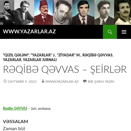
Axtar
WWW.YAZARLAR.AZ
MÜHTƏVIYYATA
ƏSAS
KEÇ
MENYU
"QIZIL QƏLƏM"
,
"YAZARLAR" J.
,
"ZİYADAR" M.
,
RƏQİBƏ QƏVVAS
,
YAZARLAR
,
YAZARLAR JURNALI
RƏQİBƏ QƏVVAS – ŞEİRLƏR
OKTYABR 9, 2021
WWW.YAZARLAR.AZ
BIR ŞƏRH YAZIN
Rəqibə QƏVVAS
– Şair, pedaqoq.
VƏSSALAM
Zaman bizi