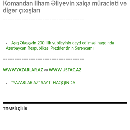
Komandan İlham Əliyevin xalqa müraciəti və
digər çıxışları
===================================
Aşıq Ələsgərin 200 illik yubileyinin qeyd edilməsi haqqında
Azərbaycan Respublikası Prezidentinin Sərəncamı
===================================
WWW.YAZARLAR.AZ
və
WWW.USTAC.AZ
“YAZARLAR.AZ” SAYTI HAQQINDA
TƏMSİLÇİLİK