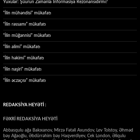
Yuxular: Şüurun Zamanla İnformasiya Rezonansıdırmı?
“İlin mühəndisi” mükafatı
“İlin rəssamı” mükafatı
“İlin müğənnisi” mükafatı
“İlin alimi” mükafatı
“İlin həkimi” mükafatı
“İlin naşiri” mükafatı
“İlin əczaçısı” mükafatı
REDAKSİYA HEYƏTİ :
FƏXRİ REDAKSİYA HEYƏTİ
Abbasqulu ağa Bakıxanov, Mirzə Fətəli Axundov, Lev Tolstoy, Əhməd
bəy Ağaoğlu, Əbdürrəhim bəy Haqverdiyev, Cek London, Əliqulu