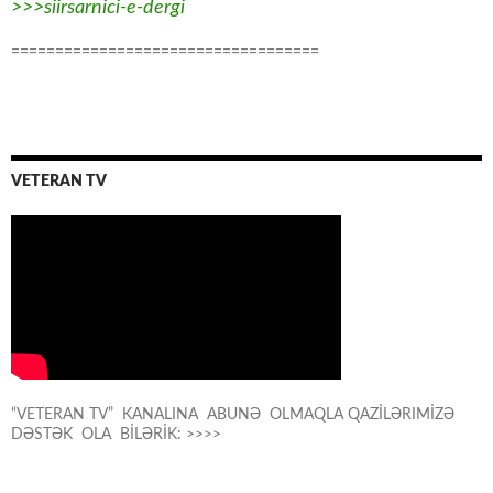
>>>siirsarnici-e-dergi
===================================
VETERAN TV
“VETERAN TV” KANALINA ABUNƏ OLMAQLA QAZİLƏRIMİZƏ
DƏSTƏK OLA BİLƏRİK: >>>>