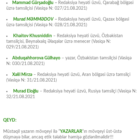
Məmməd Gürşadoğlu
–
Redaksiya heyəti üzvü, Qarabağ bölgəsi
üzrə təmsilçisi (Vəsiqə N: 027/21.08.2021)
Murad MƏMMƏDOV
–
Redaksiya heyəti üzvü, Qazax bölgəsi
üzrə təmsilçisi (Vəsiqə N: 028/21.08.2021)
Khaitov Khusniddin
– Redaksiya heyəti üzvü, Özbəkistan
təmsilçisi, Beynəlxalq Əlaqələr üzrə menecer (Vəsiqə N:
029/21.08.2021)
Abduqahhorova Gülhayo
– yazar, Özbəkistan təmsilçisi (Vəsiqə
N: 030/21.08.2021)
Xəlil Mirzə
– Redaksiya heyəti üzvü, Aran bölgəsi üzrə təmsilçi
(Vəsiqə N: 31/21.08.2021)
Murad Eloğlu
– Redaksiya heyəti üzvü, Rusiya təmsilçi (Vəsiqə N:
32/21.08.2021
QEYD:
Müstəqil yazarın mövqeyi ilə “
YAZARLAR
“ın mövqeyi üst-üstə
düşməyə bilər, ancaq etik tələblər həmişə gözlənilməlidir!!!