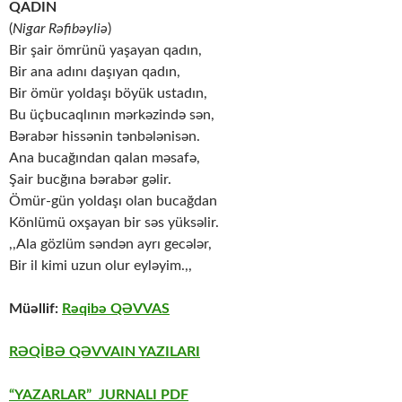
QADIN
(
Nigar Rəfibəyliə
)
Bir şair ömrünü yaşayan qadın,
Bir ana adını daşıyan qadın,
Bir ömür yoldaşı böyük ustadın,
Bu üçbucaqlının mərkəzində sən,
Bərabər hissənin tənbələnisən.
Ana bucağından qalan məsafə,
Şair bucğına bərabər gəlir.
Ömür-gün yoldaşı olan bucağdan
Könlümü oxşayan bir səs yüksəlir.
,,Ala gözlüm səndən ayrı gecələr,
Bir il kimi uzun olur eyləyim.,,
Müəllif:
Rəqibə QƏVVAS
RƏQİBƏ QƏVVAIN YAZILARI
“YAZARLAR” JURNALI PDF