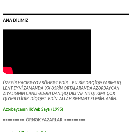
ANA DİLİMİZ
ÜZEYİR HACIBƏYOV SÖHBƏT EDİR – BU BİR DƏQİQƏ YARIMLIQ
LENT EYNİ ZAMANDA XX ƏSRİN ORTALARANDA AZƏRBAYCAN
ZİYALISININ CANLI ƏDƏBİ DANIŞIQ DİLİ VƏ NİTQİ KİMİ ÇOX
QİYMƏTLİDİR. DİQQƏT EDİN. ALLAH RƏHMƏT ELƏSİN. AMİN.
Azərbaycanın İlk Veb Saytı (1995)
========= ÖRNƏK YAZARLAR =========