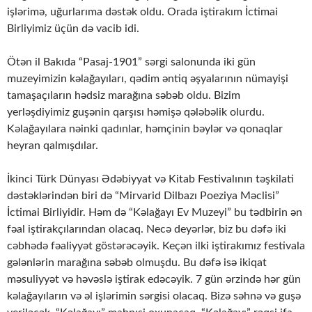
işlərimə, uğurlarıma dəstək oldu. Orada iştirakım İctimai
Birliyimiz üçün də vacib idi.
Ötən il Bakıda “Pasaj-1901” sərgi salonunda iki gün
muzeyimizin kəlağayıları, qədim əntiq əşyalarının nümayişi
tamaşaçıların hədsiz marağına səbəb oldu. Bizim
yerləşdiyimiz guşənin qarşısı həmişə qələbəlik olurdu.
Kəlağayılara nəinki qadınlar, həmçinin bəylər və qonaqlar
heyran qalmışdılar.
İkinci Türk Dünyası Ədəbiyyat və Kitab Festivalının təşkilati
dəstəklərindən biri də “Mirvarid Dilbazı Poeziya Məclisi”
İctimai Birliyidir. Həm də “Kəlağayı Ev Muzeyi” bu tədbirin ən
fəal iştirakçılarından olacaq. Necə deyərlər, biz bu dəfə iki
cəbhədə fəaliyyət göstərəcəyik. Keçən ilki iştirakımız festivala
gələnlərin marağına səbəb olmuşdu. Bu dəfə isə ikiqat
məsuliyyət və həvəslə iştirak edəcəyik. 7 gün ərzində hər gün
kəlağayıların və əl işlərimin sərgisi olacaq. Bizə səhnə və guşə