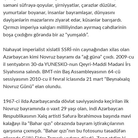
səməni süfrəyə qoyular, şirniyyatlar, çərəzlər düzülər,
yumurtalar boyanar, insanlar bayramlaşar, dünyasını
dəyişənlərin məzarlarını ziyarət edər, küsənlər barışardı.
Qırmızı imperiya xalqları milliliyindən ayırmaq cəhdlərinin
boşa çıxdığını görəndə bir az “yumşaldı”.
Nəhayət imperialist xislətli SSRİ-nin caynağından xilas olan
Azərbaycan kimi Novruz bayramı da “ağ günə” çıxdı. 2009-cu
il sentyabrın 30-da YUNESKO-nun Qeyri-Maddi Mədəni İrs
Siyahısına salındı. BMT-nin Baş Assambleyasının 64-cü
sessiyasının 2010-cu il fevral iclasında 21 mart “Beynəlxalq
Novruz Günü” elan olundu.
1967-ci ildə Azərbaycanda dövlət səviyyəsində keçirilən ilk
Novruz bayramında o vaxt 29 yaşı olan, indi Azərbaycan
Respublikasının Xalq artisti Səfurə İbrahimova başında mavi
kəlağayı ilə “Bahar qızı” obrazında bayram iştirakçılarının
qarşısına çıxmışdı. “Bahar qızı”nın bu fotosunu təsadüfən