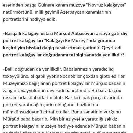
əsərindən başqa Gülnarə xanım muzeyə “Novruz kəlağayısı”
natürmörtünü, milli geyimli Azərbaycan xanımlarının
portretlərini hədiyyə edib.
-Basqallı kəlağayı ustası Mürşüd Abbasovun ərsəyə gətirdiyi
portret kəlağayıları “Kəlağayı Ev Muzeyi”ndə görəndə
keçirdiyim hissləri dəqiq təsvir etmək çətindir. Qeyri-adi
portret kəlağayılar doğrudanmı tətbiqi sənətdə yenilikdir?
-Bəli, doğrudan da yenilikdir. Babalarımızın yaradıcılıq
təxəyyülünə, əl qabiliyyətinə əcnəbilər çoxdan qibtə edirlər.
Muzeyimizə bağışlanan portret kəlağayılar Mürşüd babanın
zəngin təxəyyülünün qeyr-adi bəhrələridir. Bu barədə çox
rəssamlarla söhbətlərim olub. Bəziləri ipək parça üzərində
portret yaratmağın çətin olduğunu, bəziləri də
mümkünsüzlüyünü etiraf etdilər. Bunu sənətinin vurğunu
Mürşüd baba bacarıb. Min bir əziyyətlə yaratdığı səkkiz
portret kəlağayını muzeyə hədiyyə edəndə Mürşüd babanın