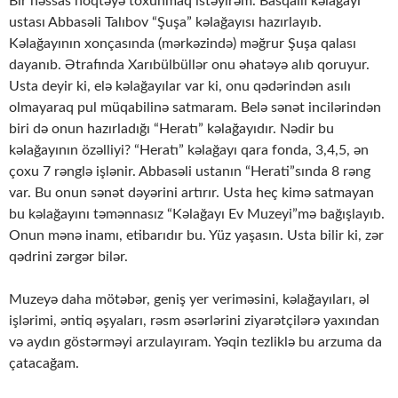
Bir həssas nöqtəyə toxunmaq istəyirəm. Basqallı kəlağayı
ustası Abbasəli Talıbov “Şuşa” kəlağayısı hazırlayıb.
Kəlağayının xonçasında (mərkəzində) məğrur Şuşa qalası
dayanıb. Ətrafında Xarıbülbüllər onu əhatəyə alıb qoruyur.
Usta deyir ki, elə kəlağayılar var ki, onu qədərindən asılı
olmayaraq pul müqabilinə satmaram. Belə sənət incilərindən
biri də onun hazırladığı “Heratı” kəlağayıdır. Nədir bu
kəlağayının özəlliyi? “Heratı” kəlağayı qara fonda, 3,4,5, ən
çoxu 7 rənglə işlənir. Abbasəli ustanın “Herati”sında 8 rəng
var. Bu onun sənət dəyərini artırır. Usta heç kimə satmayan
bu kəlağayını təmənnasız “Kəlağayı Ev Muzeyi”mə bağışlayıb.
Onun mənə inamı, etibarıdır bu. Yüz yaşasın. Usta bilir ki, zər
qədrini zərgər bilər.
Muzeyə daha mötəbər, geniş yer veriməsini, kəlağayıları, əl
işlərimi, əntiq əşyaları, rəsm əsərlərini ziyarətçilərə yaxından
və aydın göstərməyi arzulayıram. Yəqin tezliklə bu arzuma da
çatacağam.