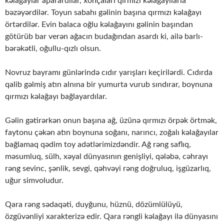
kəlağayıar aparardılar, xonçaları qırmızı kəlağayılarla
bəzəyərdilər. Toyun sabahı gəlinin başına qırmızı kəlağayı
örtərdilər. Evin balaca oğlu kəlağayını gəlinin başından
götürüb bar verən ağacın budağından asardı ki, ailə barlı-
bərəkətli, oğullu-qızlı olsun.
Novruz bayramı günlərində cıdır yarışları keçirilərdi. Cıdırda
qalib gəlmiş atın alnına bir yumurta vurub sındırar, boynuna
qırmızı kəlağayı bağlayardılar.
Gəlin gətirərkən onun başına ağ, üzünə qırmızı örpək örtmək,
faytonu çəkən atın boynuna soğanı, narıncı, zoğalı kəlağayılar
bağlamaq qədim toy adətlərimizdəndir. Ağ rəng saflıq,
məsumluq, sülh, xəyal dünyasının genişliyi, qələbə, cəhrayı
rəng sevinc, şənlik, sevgi, qəhvəyi rəng doğruluq, işgüzarlıq,
uğur simvoludur.
Qara rəng sədaqəti, duyğunu, hüznü, dözümlülüyü,
özgüvənliyi xarakterizə edir. Qara rəngli kəlağayı ilə dünyasını