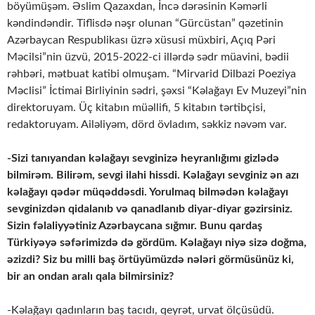
böyümüşəm. Əslim Qazaxdan, İncə dərəsinin Kəmərli
kəndindəndir. Tiflisdə nəşr olunan “Gürcüstan” qəzetinin
Azərbaycan Respublikası üzrə xüsusi müxbiri, Açıq Pəri
Məcilsi”nin üzvü, 2015-2022-ci illərdə sədr müavini, bədii
rəhbəri, mətbuat katibi olmuşam. “Mirvarid Dilbazi Poeziya
Məclisi” İctimai Birliyinin sədri, şəxsi “Kəlağayı Ev Muzeyi”nin
direktoruyam. Üç kitabın müəllifi, 5 kitabın tərtibçisi,
redaktoruyam. Ailəliyəm, dörd övladım, səkkiz nəvəm var.
-Sizi tanıyandan kəlağayı sevginizə heyranlığımı gizlədə
bilmirəm. Bilirəm, sevgi ilahi hissdi. Kəlağayı sevginiz ən azı
kəlağayı qədər müqəddəsdi. Yorulmaq bilmədən kəlağayı
sevginizdən qidalanıb və qanadlanıb diyar-diyar gəzirsiniz.
Sizin fəlaliyyətiniz Azərbaycana sığmır. Bunu qardaş
Türkiyəyə səfərimizdə də gördüm. Kəlağayı niyə sizə doğma,
əzizdi? Siz bu milli baş örtüyümüzdə nələri görmüsünüz ki,
bir an ondan aralı qala bilmirsiniz?
-Kəlağayı qadınların baş tacıdı, qeyrət, urvat ölçüsüdü.