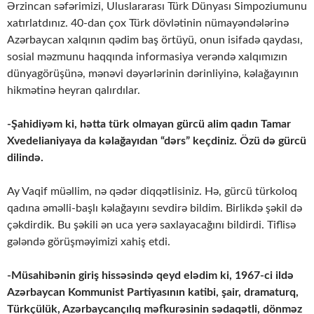
Ərzincan səfərimizi, Uluslararası Türk Dünyası Simpoziumunu
xatırlatdınız. 40-dan çox Türk dövlətinin nümayəndələrinə
Azərbaycan xalqının qədim baş örtüyü, onun isifadə qaydası,
sosial məzmunu haqqında informasiya verəndə xalqımızın
dünyagörüşünə, mənəvi dəyərlərinin dərinliyinə, kəlağayının
hikmətinə heyran qalırdılar.
-Şahidiyəm ki, hətta türk olmayan gürcü alim qadın Tamar
Xvedelianiyaya da kəlağayıdan “dərs” keçdiniz. Özü də gürcü
dilində.
Ay Vaqif müəllim, nə qədər diqqətlisiniz. Hə, gürcü türkoloq
qadına əməlli-başlı kəlağayını sevdirə bildim. Birlikdə şəkil də
çəkdirdik. Bu şəkili ən uca yerə saxlayacağını bildirdi. Tiflisə
gələndə görüşməyimizi xahiş etdi.
-Müsahibənin giriş hissəsində qeyd elədim ki, 1967-ci ildə
Azərbaycan Kommunist Partiyasının katibi, şair, dramaturq,
Türkçülük, Azərbaycançılıq məfkurəsinin sədaqətli, dönməz