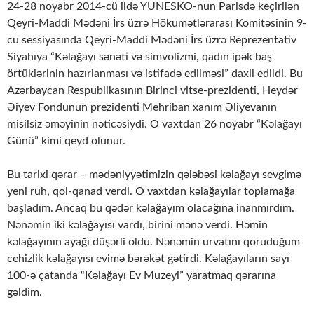
24-28 noyabr 2014-cü ildə YUNESKO-nun Parisdə keçirilən
Qeyri-Maddi Mədəni İrs üzrə Hökumətlərarası Komitəsinin 9-
cu sessiyasında Qeyri-Maddi Mədəni İrs üzrə Reprezentativ
Siyahıya “Kəlağayı sənəti və simvolizmi, qadın ipək baş
örtüklərinin hazırlanması və istifadə edilməsi” daxil edildi. Bu
Azərbaycan Respublikasının Birinci vitse-prezidenti, Heydər
Əiyev Fondunun prezidenti Mehriban xanım Əliyevanın
misilsiz əməyinin nəticəsiydi. O vaxtdan 26 noyabr “Kəlağayı
Günü” kimi qeyd olunur.
Bu tarixi qərar – mədəniyyətimizin qələbəsi kəlağayı sevgimə
yeni ruh, qol-qanad verdi. O vaxtdan kəlağayılar toplamağa
başladım. Ancaq bu qədər kəlağayım olacağına inanmırdım.
Nənəmin iki kəlağayısı vardı, birini mənə verdi. Həmin
kəlağayının ayağı düşərli oldu. Nənəmin urvatını qoruduğum
cehizlik kəlağayısı evimə bərəkət gətirdi. Kəlağayıların sayı
100-ə çatanda “Kəlağayı Ev Muzeyi” yaratmaq qərarına
gəldim.