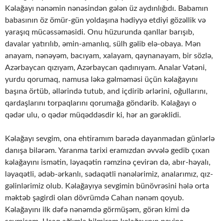
Kəlağayı nənəmin nənəsindən gələn üz aydınlığıdı. Babamın
babasının öz ömür-gün yoldaşına hədiyyə etdiyi gözəllik və
yaraşıq mücəssəməsidi. Onu hüzurunda qanllar barışıb,
davalar yatırılıb, əmin-amanlıq, sülh gəlib elə-obaya. Mən
anayam, nənəyəm, bacıyam, xalayam, qaynanayam, bir sözlə,
Azərbaycan qızıyam, Azərbaycan qadınıyam. Analar Vətəni,
yurdu qorumaq, namusa ləkə gəlməməsi üçün kəlağayını
başına örtüb, əllərində tutub, and içdirib ərlərini, oğullarını,
qardaşlarını torpaqlarını qorumağa göndərib. Kəlağayı o
qədər ulu, o qədər müqəddəsdir ki, hər an gərəklidi.
Kəlağayı sevgim, ona ehtiramım barədə dayanmadan günlərlə
danışa bilərəm. Yaranma tarixi eramızdan əvvələ gedib çıxan
kəlağayını ismətin, ləyaqətin rəmzinə çevirən də, abır-həyalı,
ləyaqətli, ədəb-ərkanlı, sədaqətli nənələrimiz, analarımız, qız-
gəlinlərimiz olub. Kəlağayıya sevgimin bünövrəsini hələ orta
məktəb şagirdi olan dövrümdə Cahan nənəm qoyub.
Kəlağayını ilk dəfə nənəmdə görmüşəm, görən kimi də