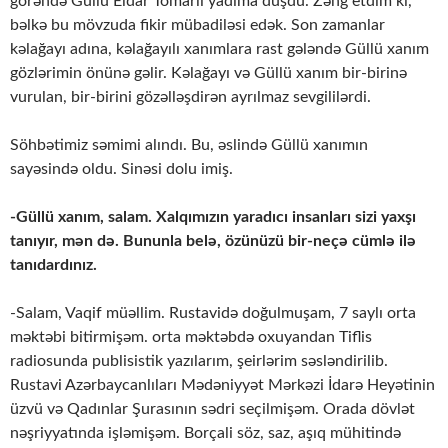
görəndə Güllü Eldar Tomarlı yadıma düşdü. Zəng etdim ki,
bəlkə bu mövzuda fikir mübadiləsi edək. Son zamanlar
kəlağayı adına, kəlağayılı xanımlara rast gələndə Güllü xanım
gözlərimin önünə gəlir. Kəlağayı və Güllü xanım bir-birinə
vurulan, bir-birini gözəlləşdirən ayrılmaz sevgililərdi.
Söhbətimiz səmimi alındı. Bu, əslində Güllü xanımın
sayəsində oldu. Sinəsi dolu imiş.
-Güllü xanım, salam. Xalqımızın yaradıcı insanları sizi yaxşı
tanıyır, mən də. Bununla belə, özünüzü bir-neçə cümlə ilə
tanıdardınız.
-Salam, Vaqif müəllim. Rustavidə doğulmuşam, 7 saylı orta
məktəbi bitirmişəm. orta məktəbdə oxuyandan Tiflis
radiosunda publisistik yazılarım, şeirlərim səsləndirilib.
Rustavi Azərbaycanlıları Mədəniyyət Mərkəzi İdarə Heyətinin
üzvü və Qadınlar Şurasının sədri seçilmişəm. Orada dövlət
nəşriyyatında işləmişəm. Borçali söz, saz, aşıq mühitində