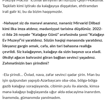
Poeziya Məclisi” İctimai Birliyinin ən nüfuzlu Qeyri-Hökumət
Təşkilatı kimi iştirakı da kəlağayıya diqqətdən, ehtiramdan
irəli gəlir ki, bu da bizim haqqımızdır.
-Nəhayət siz də mənəvi ananınız, nənəniz Mirvarid Dilbazi
kimi ilkə imza atdınız, mədəniyyət tarixinə düşdünüz. 2022-
ci ildə 26 noyabr ”Kəlağayı Günü” ərəfəsində şəxsi “Kəlağayı
Ev Muzeyi”ni yaratdınız. Sözün həqiqi mənasında yaratdınız.
İdeyanız gərgin əmək, cəfa, alın təri bahasına reallığa
çevrildi. Siz kəlağayının, kəlağayı da sizin başınızı uca elədi.
Əkdiyi ağacın bəhrəsini görən bağban sevinci yaşadınız.
Zəhmətinizin barı şirindimi?
-Elə şirindi… Övlad, nəvə, zəfər sevinci qədər şirin. Mən bu
işin qulpundan yapışıb Azərbaycanı oba-oba, bölgə-bölgə
gəzib kəlağayı soraqlayanda, cibimin pulu ilə alanda, kimsə
mənə kəlağayı bağışlayanda uğur əldə edəcəyimə inanırdım.
İnamımda, gümanımda yanılmadım.