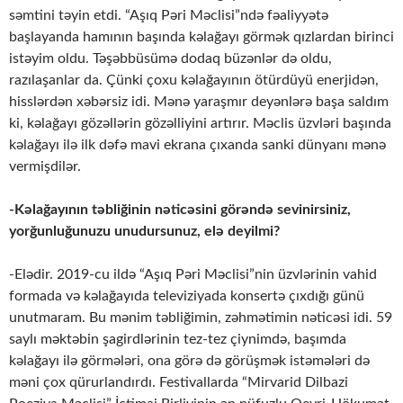
səmtini təyin etdi. “Aşıq Pəri Məclisi”ndə fəaliyyətə
başlayanda hamının başında kəlağayı görmək qızlardan birinci
istəyim oldu. Təşəbbüsümə dodaq büzənlər də oldu,
razılaşanlar da. Çünki çoxu kəlağayının ötürdüyü enerjidən,
hisslərdən xəbərsiz idi. Mənə yaraşmır deyənlərə başa saldım
ki, kəlağayı gözəllərin gözəlliyini artırır. Məclis üzvləri başında
kəlağayı ilə ilk dəfə mavi ekrana çıxanda sanki dünyanı mənə
vermişdilər.
-Kəlağayının təbliğinin nəticəsini görəndə sevinirsiniz,
yorğunluğunuzu unudursunuz, elə deyilmi?
-Elədir. 2019-cu ildə “Aşıq Pəri Məclisi”nin üzvlərinin vahid
formada və kəlağayıda televiziyada konsertə çıxdığı günü
unutmaram. Bu mənim təbliğimin, zəhmətimin nəticəsi idi. 59
saylı məktəbin şagirdlərinin tez-tez çiynimdə, başımda
kəlağayı ilə görmələri, ona görə də görüşmək istəmələri də
məni çox qürurlandırdı. Festivallarda “Mirvarid Dilbazi