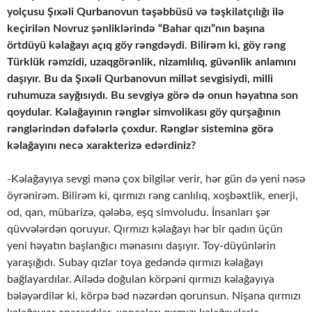
yolçusu Şıxəli Qurbanovun təşəbbüsü və təşkilatçılığı ilə
keçirilən Novruz şənliklərində “Bahar qızı”nın başına
örtdüyü kəlağayı açıq göy rəngdəydi. Bilirəm ki, göy rəng
Türklük rəmzidi, uzaqgörənlik, nizamlılıq, güvənlik anlamını
daşıyır. Bu da Şıxəli Qurbanovun millət sevgisiydi, milli
ruhumuza sayğısıydı. Bu sevgiyə görə də onun həyatına son
qoydular. Kəlağayının rənglər simvolikası göy qurşağının
rənglərindən dəfələrlə çoxdur. Rənglər sisteminə görə
kəlağayını necə xarakterizə edərdiniz?
-Kəlağayıya sevgi mənə çox bilgilər verir, hər gün də yeni nəsə
öyrənirəm. Bilirəm ki, qırmızı rəng canlılıq, xoşbəxtlik, enerji,
od, qan, mübarizə, qələbə, eşq simvoludu. İnsanları şər
qüvvələrdən qoruyur. Qırmızı kəlağayı hər bir qadın üçün
yeni həyatın başlanğıcı mənasını daşıyır. Toy-düyünlərin
yaraşığıdı. Subay qızlar toya gedəndə qırmızı kəlağayı
bağlayardılar. Ailədə doğulan körpəni qırmızı kəlağayıya
bələyərdilər ki, körpə bəd nəzərdən qorunsun. Nişana qırmızı