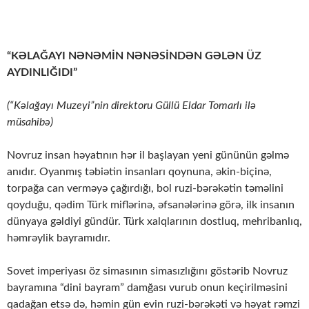
“KƏLAĞAYI NƏNƏMİN NƏNƏSİNDƏN GƏLƏN ÜZ
AYDINLIĞIDI”
(“Kəlağayı Muzeyi”nin direktoru Güllü Eldar Tomarlı ilə
müsahibə)
Novruz insan həyatının hər il başlayan yeni gününün gəlmə
anıdır. Oyanmış təbiətin insanları qoynuna, əkin-biçinə,
torpağa can verməyə çağırdığı, bol ruzi-bərəkətin təməlini
qoyduğu, qədim Türk miflərinə, əfsanələrinə görə, ilk insanın
dünyaya gəldiyi gündür. Türk xalqlarının dostluq, mehribanlıq,
həmrəylik bayramıdır.
Sovet imperiyası öz simasının simasızlığını göstərib Novruz
bayramına “dini bayram” damğası vurub onun keçirilməsini
qadağan etsə də, həmin gün evin ruzi-bərəkəti və həyat rəmzi