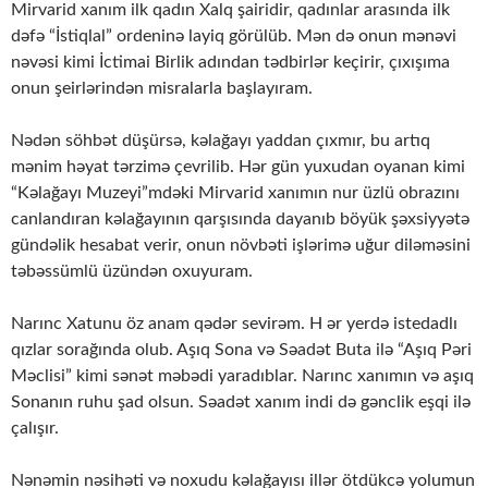
Mirvarid xanım ilk qadın Xalq şairidir, qadınlar arasında ilk
dəfə “İstiqlal” ordeninə layiq görülüb. Mən də onun mənəvi
nəvəsi kimi İctimai Birlik adından tədbirlər keçirir, çıxışıma
onun şeirlərindən misralarla başlayıram.
Nədən söhbət düşürsə, kəlağayı yaddan çıxmır, bu artıq
mənim həyat tərzimə çevrilib. Hər gün yuxudan oyanan kimi
“Kəlağayı Muzeyi”mdəki Mirvarid xanımın nur üzlü obrazını
canlandıran kəlağayının qarşısında dayanıb böyük şəxsiyyətə
gündəlik hesabat verir, onun növbəti işlərimə uğur diləməsini
təbəssümlü üzündən oxuyuram.
Narınc Xatunu öz anam qədər sevirəm. H ər yerdə istedadlı
qızlar sorağında olub. Aşıq Sona və Səadət Buta ilə “Aşıq Pəri
Məclisi” kimi sənət məbədi yaradıblar. Narınc xanımın və aşıq
Sonanın ruhu şad olsun. Səadət xanım indi də gənclik eşqi ilə
çalışır.
Nənəmin nəsihəti və noxudu kəlağayısı illər ötdükcə yolumun