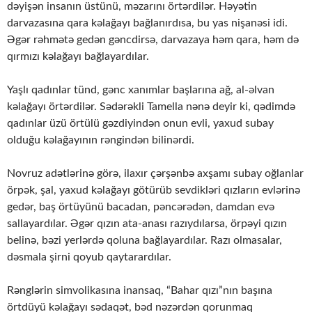
dəyişən insanın üstünü, məzarını örtərdilər. Həyətin
darvazasına qara kəlağayı bağlanırdısa, bu yas nişanəsi idi.
Əgər rəhmətə gedən gəncdirsə, darvazaya həm qara, həm də
qırmızı kəlağayı bağlayardılar.
Yaşlı qadınlar tünd, gənc xanımlar başlarına ağ, al-əlvan
kəlağayı örtərdilər. Sədərəkli Tamella nənə deyir ki, qədimdə
qadınlar üzü örtülü gəzdiyindən onun evli, yaxud subay
olduğu kəlağayının rəngindən bilinərdi.
Novruz adətlərinə görə, ilaxır çərşənbə axşamı subay oğlanlar
örpək, şal, yaxud kəlağayı götürüb sevdikləri qızların evlərinə
gedər, baş örtüyünü bacadan, pəncərədən, damdan evə
sallayardılar. Əgər qızın ata-anası razıydılarsa, örpəyi qızın
belinə, bəzi yerlərdə qoluna bağlayardılar. Razı olmasalar,
dəsmala şirni qoyub qaytarardılar.
Rənglərin simvolikasına inansaq, “Bahar qızı”nın başına
örtdüyü kəlağayı sədaqət, bəd nəzərdən qorunmaq