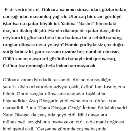
-Fikir verirdinizmi, Gülnarə xanımın simasından, gözlərindən,
danışığından məsumluq yağırdı. Utancaq bir qızın gördüyü
işlər isə nə qədər böyük idi. Yadıma “Nəsimi” filmindəki
məşhur dialoq düşdü. Həmin dialoqu bir qədər dəyişdirib
deyirəm ki, görəsən belə incə bədənə belə sehirli nəhəng
rənglər dünyası necə yeləşib? Həmin görüşdə siz çox doğru
vurğuladınız ki, gənc rəssam qızımız heç narahat olmasın,
Güllü xanım o əsərləri gözünün bəbəyi kimi qoruyacaq,
üstünə toz qonmağa belə imkan verməyəcək.
Gülnarə xanım istedadlı rəssamdı. Ancaq darısqallığın,
şəraitsizliyin ucbatından əziyyət çəkir, özünü tam təsdiq edə
bilmir. Onun rənglər dünyasına əlaqədar təşkilatlar
biganədirlər. Aşıq Ələsgərin yubileyinə onun töhfəsi çox
qiymətlidi. Bunu “Dədə Ələsgər Ocağı” İctimai Birliyinin sədri
Xətai Ələsgər də çıxışında qeyd etdi. Milli dəyərlərə
münasibəti, sevgisi onu mənə yaxın etdi, o da məni doğması
kimi qəbul etdi. “Çərşənbə günündə çeşmə başında”