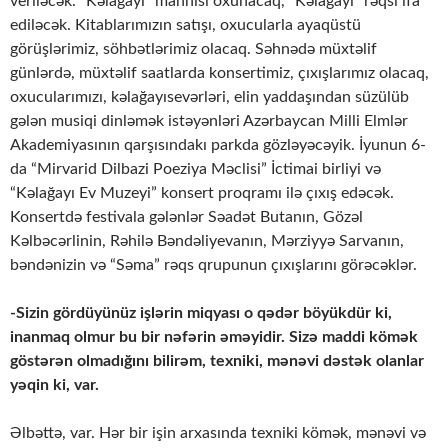
veriləcək. “Kəlağayı” mahnısi oxunacaq, “Kəlağayı” rəqsi ifa
ediləcək. Kitablarımızın satışı, oxucularla ayaqüstü
görüşlərimiz, söhbətlərimiz olacaq. Səhnədə müxtəlif
günlərdə, müxtəlif saatlarda konsertimiz, çıxışlarımız olacaq,
oxucularımızı, kəlağayısevərləri, elin yaddaşından süzülüb
gələn musiqi dinləmək istəyənləri Azərbaycan Milli Elmlər
Akademiyasının qarşısındakı parkda gözləyəcəyik. İyunun 6-
da “Mirvarid Dilbazi Poeziya Məclisi” İctimai birliyi və
“Kəlağayı Ev Muzeyi” konsert proqramı ilə çıxış edəcək.
Konsertdə festivala gələnlər Səadət Butanın, Gözəl
Kəlbəcərlinin, Rəhilə Bəndəliyevanın, Mərziyyə Sarvanın,
bəndənizin və “Səma” rəqs qrupunun çıxışlarını görəcəklər.
-Sizin gördüyünüz işlərin miqyası o qədər böyükdür ki,
inanmaq olmur bu bir nəfərin əməyidir. Sizə maddi kömək
göstərən olmadığını bilirəm, texniki, mənəvi dəstək olanlar
yəqin ki, var.
Əlbəttə, var. Hər bir işin arxasında texniki kömək, mənəvi və