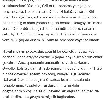
sevmişəm. Uşaq ağlımla bilmirəm kəlağayının nəyinə
vurulmuşdum? Yəqin ki, üzü nurlu nənəmə yaraşdığına,
rənginə görə. Nənəmin sandığında iki kəlağayı vardı. Biri
noxudu rəngdə idi, o birisi qara. Çoxlu nəvə-nəticələri olan
nənəm bir gün məni yanına çağırıb noxudu kəlağayısını mənə
verdi. Dönə-dönə tapşırdı ki, bunu mütləq qoru, nənənin
cehizliyidi. Nənəmin tapşırığına ciddi əməl edəcəyimə söz
verdim. Uşaq da olsam, bilirdim ki, əmanətə xəyanət olmaz.
Həyatımda eniş-yoxuşlar, çətinliklər çox oldu. Evsizlikdən,
darısqallıqdan əziyyət çəkdik. Uşaqlar böyüdükcə problemlər
çoxalırdı. Ancaq nənəmin əmanətini urvatlı saxladım.
Əvvəllər kəlağayıdan istifadə etmirdim, düşünürdüm ki, hərə
bir söz deyəcək, gözaltı baxacaq, kinayə ilə güləcəklər.
Nəhayət ürəklənib başıma örtəndə, boynuma salanda
rəfiqələrimin, təsadüfən rastlaşdığım tanış-bilişin,
doğmalarımın xoşuna gəldi, bəyəndilər, alqışladılar, mən də
ürəkləndim, kəlağayıya həmişəlik bağlandım.