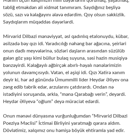
Mənim üçün xalqımızın milli dəyərlərini qorumaq, yaşatmaq,
təbliğ etməkdən ali xidmət tanımıram. Saydığınız beşliyə
sözü, sazı və kəlağayını əlavə edərdim. Qoy olsun səkkizlik.
Saydıqlarım müqəddəs dəyərlərdi.
Mirvarid Dilbazi mənəviyyat, əsl qadınlıq etalonuydu, kübar,
əsilzadə bəy qızı idi. Yaradıcılığı nəhəng bar ağacına, şeirləri
onun dadlı meyvələrinə, sözləri daşların arasından süzülüb
gələn göz yaşı kimi büllur bulaq suyuna, səsi həzin musiqiyə
bənzəyirdi. Kələğayılı ağbirçək abırlı-həyalı nənələrimizin
yolunun davamçısıydı. Vətən, el aşiqi idi. Qızı Xatirə xanım
deyir ki, hər ad günündə Ümummilli lider Heydər Əliyev ona
zəng edib təbrik edər, arzularını çatdırardı. Ondan nə
istədiyini soruşanda, ərklə, “mənə Qarabağı verin”, deyərdi.
Heydər Əliyevə “oğlum” deyə müraciət edərdi.
Onun mənəvi dünyasına vurğunluğumdan “Mirvarid Dilbazi
Poeziya Məclisi” İctimai Birliyini yaratmağı qərara aldım.
Dövlətimiz, xalqımız onu həmişə böyük ehtiramla yad edir.