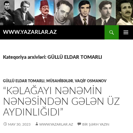
Axtar
WWW.YAZARLAR.AZ
MÜHTƏVIYYATA
ƏSAS
KEÇ
MENYU
Kateqoriya arxivləri: GÜLLÜ ELDAR TOMARLI
GÜLLÜ ELDAR TOMARLI
,
MÜSAHİBƏLƏR
,
VAQİF OSMANOV
“KƏLAĞAYI NƏNƏMİN
NƏNƏSİNDƏN GƏLƏN ÜZ
AYDINLIĞIDI”
MAY 30, 2023
WWW.YAZARLAR.AZ
BIR ŞƏRH YAZIN