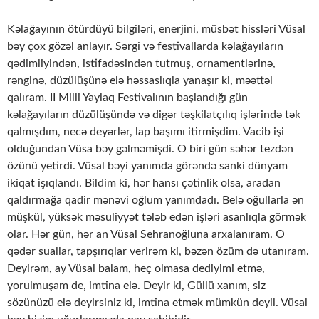
Kəlağayının ötürdüyü bilgiləri, enerjini, müsbət hissləri Vüsal
bəy çox gözəl anlayır. Sərgi və festivallarda kəlağayıların
qədimliyindən, istifadəsindən tutmuş, ornamentlərinə,
rənginə, düzülüşünə elə həssaslıqla yanaşır ki, məəttəl
qalıram. II Milli Yaylaq Festivalının başlandığı gün
kəlağayıların düzülüşündə və digər təşkilatçılıq işlərində tək
qalmışdım, necə deyərlər, lap başımı itirmişdim. Vacib işi
olduğundan Vüsa bəy gəlməmişdi. O biri gün səhər tezdən
özünü yetirdi. Vüsal bəyi yanımda görəndə sanki dünyam
ikiqat işıqlandı. Bildim ki, hər hansı çətinlik olsa, aradan
qaldırmağa qadir mənəvi oğlum yanımdadı. Belə oğullarla ən
müşkül, yüksək məsuliyyət tələb edən işləri asanlıqla görmək
olar. Hər gün, hər an Vüsal Sehranoğluna arxalanıram. O
qədər suallar, tapşırıqlar verirəm ki, bəzən özüm də utanıram.
Deyirəm, ay Vüsal balam, heç olmasa dediyimi etmə,
yorulmuşam de, imtina elə. Deyir ki, Güllü xanım, siz
sözünüzü elə deyirsiniz ki, imtina etmək mümkün deyil. Vüsal