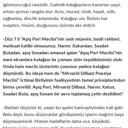
(gözmuncuğu) rəmzidir. Gəlinlik kəlağayıların kənarları yaşıl,
ortası qırmızı rəngdə olur. Arzu, murad, istək, həyat, sülh,
sağlamlıq, dinclik anlamında. Kəlağayı ulu Türkün hər
ovqatını, hissini, duyğusunu özündə əks etdirir.
-Düz 7 il “Aşiq Pəri Məclisi”nin sədr müavini, bədii rəhbəri,
mətbuat katibi olmusunuz. Narınc Xatundan, Səadət
Butadan, aşıq Sonadan əmanət qalan “Aşıq Pəri Məclisi”nin
mavi ekranlara kəlağayı ilə çıxması sizin təşəbbüsünüz olub.
Onda hələ məclis üzvlərinin çoxunun yadına kəlağayı
düşmürdü. Bu ideya həm də “Mirvarid Dilbazi Poeziya
Məclisi” İctimai Birliyinin fəaliiyyətinin təməl prinsiplərindən
birinə çevrildi. Aşıq Pəri, Mirvarid Dilbazi, Narınc Xatun,
Səadət Buta, aşıq Sonanı bir yerə toplamaq çətin deyildimi?
-Bəziləri düşünür ki, yəqin bu qadın həmrəyliyindən irəli gəlir.
Belə deyil, bunu düşünənlər gördüyümüz işlərin məğzini başa
düşməyənlərdi. Mənim hədəflərim daha uca, böyükdü.