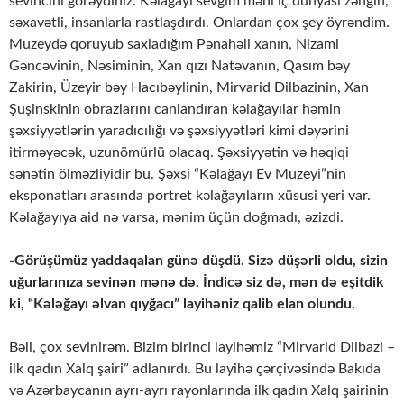
sevincini görəydiniz. Kəlağayı sevgim məni iç dünyası zəngin,
səxavətli, insanlarla rastlaşdırdı. Onlardan çox şey öyrəndim.
Muzeydə qoruyub saxladığım Pənahəli xanın, Nizami
Gəncəvinin, Nəsiminin, Xan qızı Natəvanın, Qasım bəy
Zakirin, Üzeyir bəy Hacıbəylinin, Mirvarid Dilbazinin, Xan
Şuşinskinin obrazlarını canlandıran kəlağayılar həmin
şəxsiyyətlərin yaradıcılığı və şəxsiyyətləri kimi dəyərini
itirməyəcək, uzunömürlü olacaq. Şəxsiyyətin və həqiqi
sənətin ölməzliyidir bu. Şəxsi “Kəlağayı Ev Muzeyi”nin
eksponatları arasında portret kəlağayıların xüsusi yeri var.
Kəlağayıya aid nə varsa, mənim üçün doğmadı, əzizdi.
-Görüşümüz yaddaqalan günə düşdü. Sizə düşərli oldu, sizin
uğurlarınıza sevinən mənə də. İndicə siz də, mən də eşitdik
ki, “Kələğayı əlvan qıyğacı” layihəniz qalib elan olundu.
Bəli, çox sevinirəm. Bizim birinci layihəmiz “Mirvarid Dilbazi –
ilk qadın Xalq şairi” adlanırdı. Bu layihə çərçivəsində Bakıda
və Azərbaycanın ayrı-ayrı rayonlarında ilk qadın Xalq şairinin