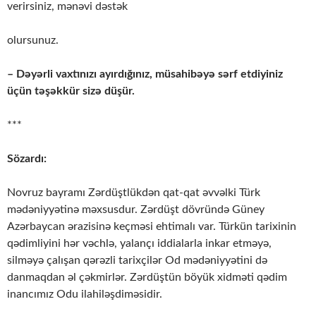
verirsiniz, mənəvi dəstək
olursunuz.
– Dəyərli vaxtınızı ayırdığınız, müsahibəyə sərf etdiyiniz
üçün təşəkkür sizə düşür.
***
Sözardı:
Novruz bayramı Zərdüştlükdən qat-qat əvvəlki Türk
mədəniyyətinə məxsusdur. Zərdüşt dövründə Güney
Azərbaycan ərazisinə keçməsi ehtimalı var. Türkün tarixinin
qədimliyini hər vəchlə, yalançı iddialarla inkar etməyə,
silməyə çalışan qərəzli tarixçilər Od mədəniyyətini də
danmaqdan əl çəkmirlər. Zərdüştün böyük xidməti qədim
inancımız Odu ilahiləşdiməsidir.