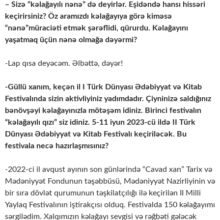
– Sizə “kəlağayılı nənə” də deyirlər. Eşidəndə hansı hissəri
keçirirsiniz? Öz aramızdı kəlağayıya görə kiməsə
“nənə”müraciəti etmək şərəflidi, qürurdu. Kəlağayını
yaşatmaq üçün nənə olmağa dəyərmi?
-Lap qısa deyəcəm. Əlbəttə, dəyər!
-Güllü xanım, keçən il I Türk Dünyası Ədəbiyyat və Kitab
Festivalında sizin aktivliyiniz yadımdadır. Çiyninizə saldığınız
bənövşəyi kəlağayınızla mötəşəm idiniz. Birinci festivalın
“kəlağayılı qızı” siz idiniz. 5-11 iyun 2023-cü ildə II Türk
Dünyası Ədəbiyyat və Kitab Festivalı keçiriləcək. Bu
festivala necə hazırlaşmısınız?
-2022-ci il avqust ayının son günlərində “Cavad xan” Tarix və
Mədəniyyət Fondunun təşəbbüsü, Mədəniyyət Nazirliyinin və
bir sıra dövlət qurumunun təşkilatçılığı ilə keçirilən II Milli
Yaylaq Festivalının iştirakçısı olduq. Festivalda 150 kəlağayımı
sərgilədim. Xalqımızın kəlağayı sevgisi və rəğbəti gələcək