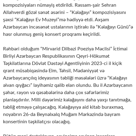
kompozisiyaları nümayiş etdirildi. Rəssam-şair Sehran
Allahverdi gözəl sənət əsərini – “Kəlağayı” kompozisiyasını
şəxsi “Kələğayı Ev Muzeyi”mə hədiyyə etdi. Axşam
Azərbaycan incəsənət ustalarının iştirakı ilə “Kəlağayı Günü”ə
həsr olunmuş geniş konsert proqramı keçirildi.
Rəhbəri olduğum “Mirvarid Dilbazi Poeziya Məclisi” İctimai
Birliyi Azərbaycan Respublikasının Qeyri-Hökumət
Təşkilatlarına Dövlət Dəstəyi Agentliyinin 2023-ci il kiçik
qrant müsabiqəsində Elm, Təhsil, Mədəniyyət və
Azərbaycançılıq ideyasının təbliği məsələləri üzrə “Kəlağayı
əlvan qıyğacı” layihəmiz qalib elan olundu. Bu il Azərbaycanın
şəhər, rayon və qəsəbələrinə daha çox səfərlərimiz
planlaşdırılır. Milli dəyərimiz kəlağayını daha yaxşı tanıtmağa,
təbliğ etməyə çalışacağıq. Kəlağayıya aid kitab buraxmaq,
noyabrın 26-da Beynəlxalq Muğam Mərkəzində bayram
konsertinin təşkilatçısı olacağıq.