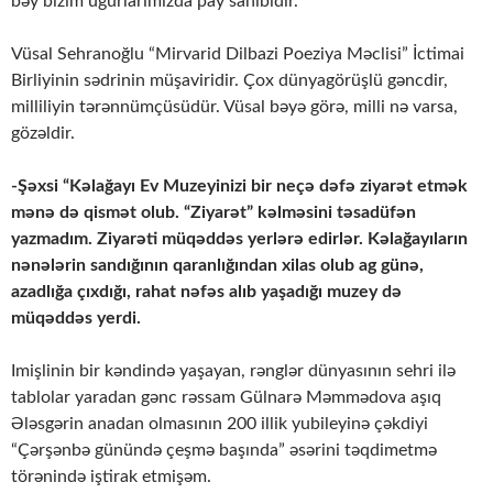
bəy bizim uğurlarımızda pay sahibidir.
Vüsal Sehranoğlu “Mirvarid Dilbazi Poeziya Məclisi” İctimai
Birliyinin sədrinin müşaviridir. Çox dünyagörüşlü gəncdir,
milliliyin tərənnümçüsüdür. Vüsal bəyə görə, milli nə varsa,
gözəldir.
-Şəxsi “Kəlağayı Ev Muzeyinizi bir neçə dəfə ziyarət etmək
mənə də qismət olub. “Ziyarət” kəlməsini təsadüfən
yazmadım. Ziyarəti müqəddəs yerlərə edirlər. Kəlağayıların
nənələrin sandığının qaranlığından xilas olub ag günə,
azadlığa çıxdığı, rahat nəfəs alıb yaşadığı muzey də
müqəddəs yerdi.
Imişlinin bir kəndində yaşayan, rənglər dünyasının sehri ilə
tablolar yaradan gənc rəssam Gülnarə Məmmədova aşıq
Ələsgərin anadan olmasının 200 illik yubileyinə çəkdiyi
“Çərşənbə günündə çeşmə başında” əsərini təqdimetmə
törənində iştirak etmişəm.