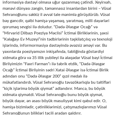
informasiya dəstəyi olmasa uğur qazanmaq çətindi. Xeyirxah,
mənəvi dünyası zəngin, təmənnasız insanlardan birini – Vüsal
Sehranoğlunu səkkiz il əvvəl tale mənimlə görüşdürüb. Vüsal
bəy gəncdir, qəlbi həmişə yaşamaq, yaratmaq, milli dəyərləri
qorumaq sevgisi ilə doludur. “Dədə Ələsgər Ocağı” və
“Mirvarid Dilbazı Poeziya Məclisi” İctimai Birliklərinin, şəxsi
“Kəlağayı Ev Muzeyi”nin tədbirlərinin təşkilatçılıq və texnoloji
işlərində, informormasiya dəstəyində əvəzsiz əməyi var. Bu
yaxınlarda poeziyamızın inkişafında, təbliğində göstərdiyi
xidmətə görə və 35 illik yubileyi ilə əlaqədar Vüsal bəyi İctimai
Birliyimizin “Fəxri Fərman”ı ilə təbrik etdik, “Dədə Ələsgər
Ocağı” İctimai Birliyinin sədri Xətai Ələsgər isə İctimai Birlik
adından onu “Dədə Ələsgər 200” qızıl medalı ilə
mükafatlandırdı. Vüsal Sehranoğlu təvəzökarlıqla bu təltifləri
“kiçik işlərimə böyük qiymət” adlandırır. Məncə, bu böyük
xidmətə qiymətdi. Vüsal Sehranoğlu bunu böyük qiymət,
böyük dəyər, ən əsası böyük məsuliyyət kimi qəbul edir. O,
həmişə bizimlədir, çətinliklərimizi, çatışmazlıqlarımızı Vüsal
Sehranoğlunun bilikləri təcili aradan qaldırır.