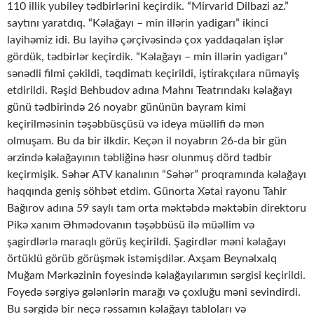
110 illik yubiley tədbirlərini keçirdik. “Mirvarid Dilbazi az.”
saytını yaratdıq. “Kəlağayı – min illərin yadigarı” ikinci
layihəmiz idi. Bu layihə çərçivəsində çox yaddaqalan işlər
gördük, tədbirlər keçirdik. “Kəlağayı – min illərin yadigarı”
sənədli filmi çəkildi, təqdimatı keçirildi, iştirakçılara nümayiş
etdirildi. Rəşid Behbudov adına Mahnı Teatrındakı kəlağayı
günü tədbirində 26 noyabr gününün bayram kimi
keçirilməsinin təşəbbüsçüsü və ideya müəllifi də mən
olmuşam. Bu da bir ilkdir. Keçən il noyabrın 26-da bir gün
ərzində kəlağayının təbliğinə həsr olunmuş dörd tədbir
keçirmişik. Səhər ATV kanalının “Səhər” proqramında kəlağayı
haqqında geniş söhbət etdim. Günorta Xətai rayonu Tahir
Bağırov adına 59 saylı tam orta məktəbdə məktəbin direktoru
Pikə xanım Əhmədovanın təşəbbüsü ilə müəllim və
şagirdlərlə maraqlı görüş keçirildi. Şagirdlər məni kəlağayı
örtüklü görüb görüşmək istəmişdilər. Axşam Beynəlxalq
Muğam Mərkəzinin foyesində kəlağayılarımın sərgisi keçirildi.
Foyedə sərgiyə gələnlərin marağı və çoxluğu məni sevindirdi.
Bu sərgidə bir neçə rəssamın kəlağayı tabloları və