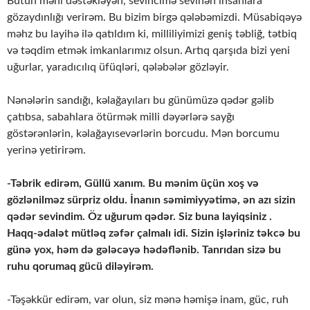
Bütün məni dəstəkləyən, sevincimə sevinən insanlara
gözaydınlığı verirəm. Bu bizim birgə qələbəmizdi. Müsabiqəyə
məhz bu layihə ilə qatıldım ki, milliliyimizi geniş təbliğ, tətbiq
və təqdim etmək imkanlarımız olsun. Artıq qarşıda bizi yeni
uğurlar, yaradıcılıq üfüqləri, qələbələr gözləyir.
Nənələrin sandığı, kəlağayıları bu günümüzə qədər gəlib
çatıbsa, sabahlara ötürmək milli dəyərlərə sayğı
göstərənlərin, kəlağayısevərlərin borcudu. Mən borcumu
yerinə yetirirəm.
-Təbrik edirəm, Güllü xanım. Bu mənim üçün xoş və
gözlənilməz sürpriz oldu. İnanın səmimiyyətimə, ən azı sizin
qədər sevindim. Öz uğurum qədər. Siz buna layiqsiniz .
Haqq-ədalət mütləq zəfər çalmalı idi. Sizin işləriniz təkcə bu
günə yox, həm də gələcəyə hədəflənib. Tanrıdan sizə bu
ruhu qorumaq gücü diləyirəm.
-Təşəkkür edirəm, var olun, siz mənə həmişə inam, güc, ruh