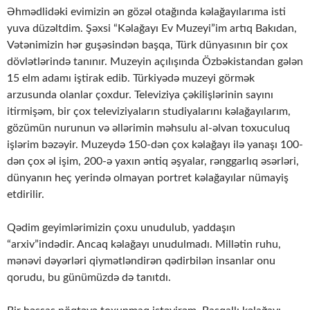
Əhmədlidəki evimizin ən gözəl otağında kəlağayılarıma isti
yuva düzəltdim. Şəxsi “Kəlağayı Ev Muzeyi”im artıq Bakıdan,
Vətənimizin hər guşəsindən başqa, Türk dünyasının bir çox
dövlətlərində tanınır. Muzeyin açılışında Özbəkistandan gələn
15 elm adamı iştirak edib. Türkiyədə muzeyi görmək
arzusunda olanlar çoxdur. Televiziya çəkilişlərinin sayını
itirmişəm, bir çox televiziyaların studiyalarını kəlağayılarım,
gözümün nurunun və əllərimin məhsulu al-əlvan toxuculuq
işlərim bəzəyir. Muzeydə 150-dən çox kəlağayı ilə yanaşı 100-
dən çox əl işim, 200-ə yaxın əntiq əşyalar, rənggarlıq əsərləri,
dünyanın heç yerində olmayan portret kəlağayılar nümayiş
etdirilir.
Qədim geyimlərimizin çoxu unudulub, yaddaşın
“arxiv”indədir. Ancaq kəlağayı unudulmadı. Millətin ruhu,
mənəvi dəyərləri qiymətləndirən qədirbilən insanlar onu
qorudu, bu günümüzdə də tanıtdı.