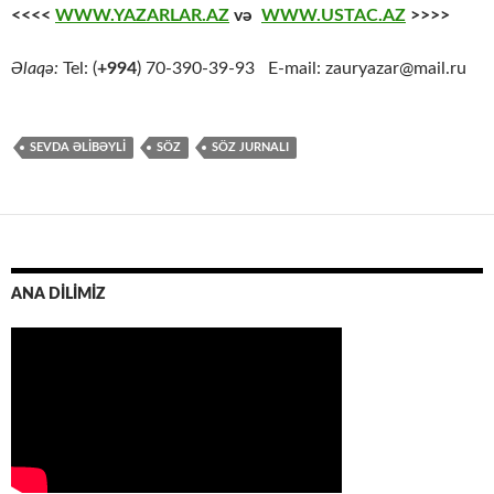
<<<<
WWW.YAZARLAR.AZ
və
WWW.USTAC.AZ
>>>>
Əlaqə:
Tel: (
+994
) 70-390-39-93 E-mail: zauryazar@mail.ru
SEVDA ƏLIBƏYLI
SÖZ
SÖZ JURNALI
ANA DİLİMİZ