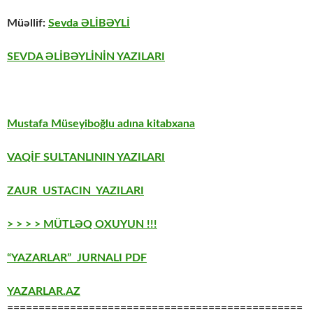
Müəllif:
Sevda ƏLİBƏYLİ
SEVDA ƏLİBƏYLİNİN YAZILARI
Mustafa Müseyiboğlu adına kitabxana
VAQİF SULTANLININ YAZILARI
ZAUR USTACIN YAZILARI
> > > > MÜTLƏQ OXUYUN !!!
“YAZARLAR” JURNALI PDF
YAZARLAR.AZ
===============================================