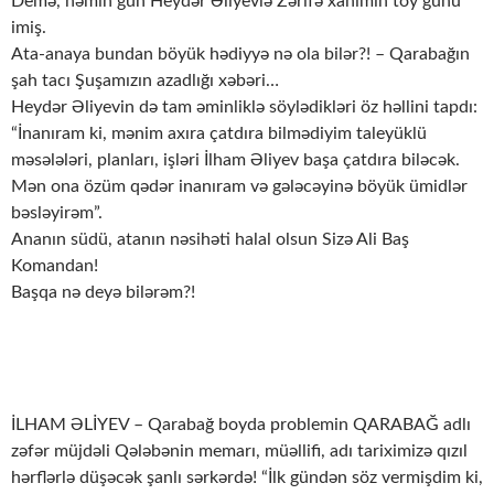
Demə, həmin gün Heydər Əliyevlə Zərifə xanımın toy günü
imiş.
Ata-anaya bundan böyük hədiyyə nə ola bilər?! – Qarabağın
şah tacı Şuşamızın azadlığı xəbəri…
Heydər Əliyevin də tam əminliklə söylədikləri öz həllini tapdı:
“İnanıram ki, mənim axıra çatdıra bilmədiyim taleyüklü
məsələləri, planları, işləri İlham Əliyev başa çatdıra biləcək.
Mən ona özüm qədər inanıram və gələcəyinə böyük ümidlər
bəsləyirəm”.
Ananın südü, atanın nəsihəti halal olsun Sizə Ali Baş
Komandan!
Başqa nə deyə bilərəm?!
İLHAM ƏLİYEV – Qarabağ boyda problemin QARABAĞ adlı
zəfər müjdəli Qələbənin memarı, müəllifi, adı tariximizə qızıl
hərflərlə düşəcək şanlı sərkərdə! “İlk gündən söz vermişdim ki,