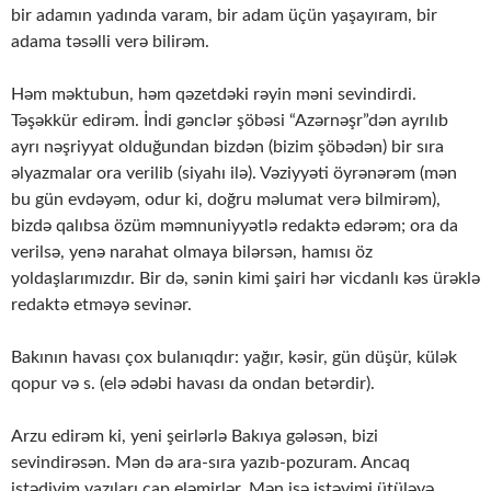
bir adamın yadında varam, bir adam üçün yaşayıram, bir
adama təsəlli verə bilirəm.
Həm məktubun, həm qəzetdəki rəyin məni sevindirdi.
Təşəkkür edirəm. İndi gənclər şöbəsi “Azərnəşr”dən ayrılıb
ayrı nəşriyyat olduğundan bizdən (bizim şöbədən) bir sıra
əlyazmalar ora verilib (siyahı ilə). Vəziyyəti öyrənərəm (mən
bu gün evdəyəm, odur ki, doğru məlumat verə bilmirəm),
bizdə qalıbsa özüm məmnuniyyətlə redaktə edərəm; ora da
verilsə, yenə narahat olmaya bilərsən, hamısı öz
yoldaşlarımızdır. Bir də, sənin kimi şairi hər vicdanlı kəs ürəklə
redaktə etməyə sevinər.
Bakının havası çox bulanıqdır: yağır, kəsir, gün düşür, külək
qopur və s. (elə ədəbi havası da ondan betərdir).
Arzu edirəm ki, yeni şeirlərlə Bakıya gələsən, bizi
sevindirəsən. Mən də ara-sıra yazıb-pozuram. Ancaq
istədiyim yazıları çap eləmirlər. Mən isə istəyimi ütüləyə