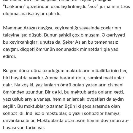
“Lənkəran” qəzetindən uzaqlaşdırılmışdı. “Söz” jurnalının təsis
olunmasına isə aylar qalırdı.
Məmməd Arazın qayğısı, xeyirxahlığı sayəsində çoxlarının
taleyinə işıq düşüb. Bunun şahidi çox olmuşam. Əksəriyyəti
bu xeyirxahlıqları unutsa da, Şəkər Aslan bu təmənnasız
qayğını, diqqəti ömrünün sonunadək minnətdarlıqla yad
edirdi.
Bu gün dönə-dönə oxuduğum məktubların müəlliflərinin heç
biri həyatda yoxdur. Amma hərarət dolu, səmimi məktublar
qalır. Nə xoş ki, yazılanların ömrü onları yazanların cismani
ömründən uzundur. Bir də ki, bu məktublarda onların xətti,
yazı üslublarıyla yanaşı, həmin anlardakı ovqatları da aydın
seçilir. Bu məktublar o zaman üçün iki şəxs arasında olan
söhbət idi. İndi isə o məktublar, o yazılı söhbətlər hamıya
ünvanlana bilər. Məktublarda ötən əsrin həmin dövrünün ab-
havası var, tarixi var.