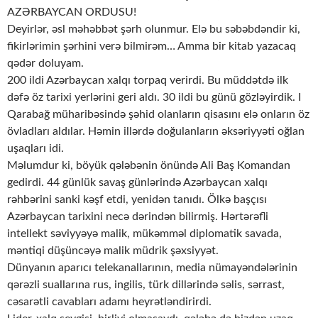
AZƏRBAYCAN ORDUSU!
Deyirlər, əsl məhəbbət şərh olunmur. Elə bu səbəbdəndir ki,
fikirlərimin şərhini verə bilmirəm… Amma bir kitab yazacaq
qədər doluyam.
200 ildi Azərbaycan xalqı torpaq verirdi. Bu müddətdə ilk
dəfə öz tarixi yerlərini geri aldı. 30 ildi bu günü gözləyirdik. I
Qarabağ müharibəsində şəhid olanların qisasını elə onların öz
övladları aldılar. Həmin illərdə doğulanların əksəriyyəti oğlan
uşaqları idi.
Məlumdur ki, böyük qələbənin önündə Ali Baş Komandan
gedirdi. 44 günlük savaş günlərində Azərbaycan xalqı
rəhbərini sanki kəşf etdi, yenidən tanıdı. Ölkə başçısı
Azərbaycan tarixini necə dərindən bilirmiş. Hərtərəfli
intellekt səviyyəyə malik, mükəmməl diplomatik savada,
məntiqi düşüncəyə malik müdrik şəxsiyyət.
Dünyanın aparıcı telekanallarının, media nümayəndələrinin
qərəzli suallarına rus, ingilis, türk dillərində səlis, sərrast,
cəsarətli cavabları adamı heyrətləndirirdi.