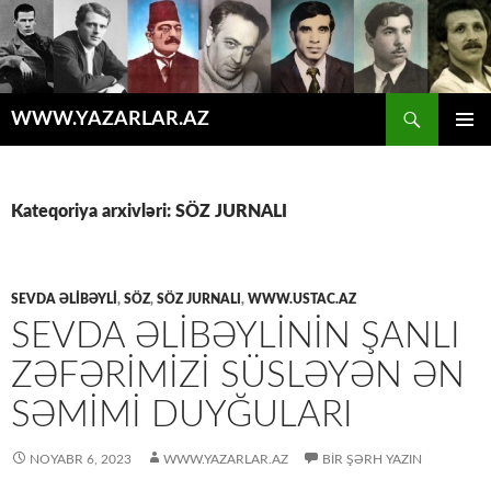
Axtar
WWW.YAZARLAR.AZ
MÜHTƏVIYYATA
ƏSAS
KEÇ
MENYU
Kateqoriya arxivləri: SÖZ JURNALI
SEVDA ƏLIBƏYLI
,
SÖZ
,
SÖZ JURNALI
,
WWW.USTAC.AZ
SEVDA ƏLIBƏYLININ ŞANLI
ZƏFƏRIMIZI SÜSLƏYƏN ƏN
SƏMIMI DUYĞULARI
NOYABR 6, 2023
WWW.YAZARLAR.AZ
BIR ŞƏRH YAZIN