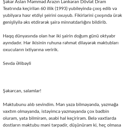
Şəkər Aslan Məmməd Arazın Lənkəran Dövlət Dram
Teatrında keçirilən 60 illik (1993) yubileyində çıxış edib və
yubilyara həsr etdiyi şeirini oxuyub. Fikirlərini çıxışında ürək
genişliyilə əks etdirərək şairə minnətdarlığını bildirib.
Haqq dünyasında olan hər iki şairin doğum günü oktyabr
ayındadır. Hər ikisinin ruhuna rəhmət diləyərək məktubları
oxucuların ixtiyarına veririk.
Sevda Əlibəyli
Şəkərcan, salamlar!
Məktubunu alıb sevindim. Mən yaza bilməyəndə, yazmağa
vaxtım olmayanda, istəyimcə yazmayanda çox bədbin
oluram, yata bilmirəm, əsəbi hal keçirirəm. Belə vaxtlarda
dostların məktubu məni tərpədir, düşünürəm ki, heç olmasa