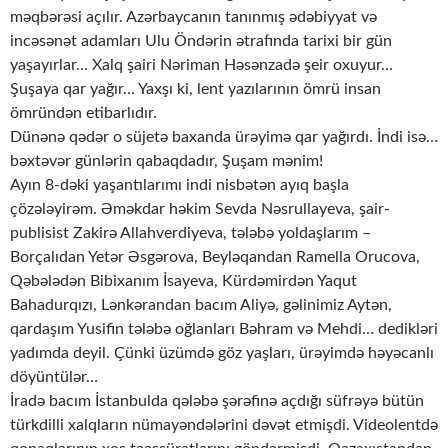
məqbərəsi açılır. Azərbaycanın tanınmış ədəbiyyat və
incəsənət adamları Ulu Öndərin ətrafında tarixi bir gün
yaşayırlar… Xalq şairi Nəriman Həsənzadə şeir oxuyur…
Şuşaya qar yağır… Yaxşı ki, lent yazılarının ömrü insan
ömründən etibarlıdır.
Dünənə qədər o süjetə baxanda ürəyimə qar yağırdı. İndi isə…
bəxtəvər günlərin qabaqdadır, Şuşam mənim!
Ayın 8-dəki yaşantılarımı indi nisbətən ayıq başla
çözələyirəm. Əməkdar həkim Sevda Nəsrullayeva, şair-
publisist Zakirə Allahverdiyeva, tələbə yoldaşlarım –
Borçalıdan Yetər Əsgərova, Beyləqandan Ramella Orucova,
Qəbələdən Bibixanım İsayeva, Kürdəmirdən Yaqut
Bahadurqızı, Lənkərandan bacım Aliyə, gəlinimiz Aytən,
qardaşım Yusifin tələbə oğlanları Bəhram və Mehdi… dedikləri
yadımda deyil. Çünki üzümdə göz yaşları, ürəyimdə həyəcanlı
döyüntülər…
İradə bacım İstanbulda qələbə şərəfinə açdığı süfrəyə bütün
türkdilli xalqların nümayəndələrini dəvət etmişdi. Videolentdə