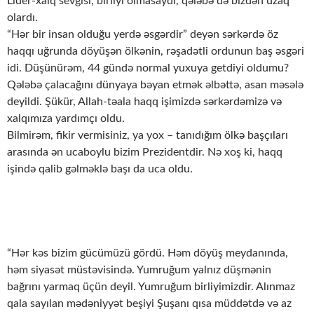
Lider-xalq sevgisi, birliyi olmasaydı, qələbə də bizdən uzaq
olardı.
“Hər bir insan olduğu yerdə əsgərdir” deyən sərkərdə öz
haqqı uğrunda döyüşən ölkənin, rəşadətli ordunun baş əsgəri
idi. Düşünürəm, 44 gündə normal yuxuya getdiyi oldumu?
Qələbə çalacağını dünyaya bəyan etmək əlbəttə, asan məsələ
deyildi. Şükür, Allah-təala haqq işimizdə sərkərdəmizə və
xalqımıza yardımçı oldu.
Bilmirəm, fikir vermisiniz, ya yox – tanıdığım ölkə başçıları
arasında ən ucaboylu bizim Prezidentdir. Nə xoş ki, haqq
işində qalib gəlməklə başı da uca oldu.
“Hər kəs bizim gücümüzü gördü. Həm döyüş meydanında,
həm siyasət müstəvisində. Yumruğum yalnız düşmənin
bağrını yarmaq üçün deyil. Yumruğum birliyimizdir. Alınmaz
qala sayılan mədəniyyət beşiyi Şuşanı qısa müddətdə və az