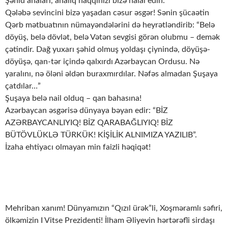
Şəhid anaları, analıq haqqınızı bizə halal edin.
Qələbə sevincini bizə yaşadan cəsur əsgər! Sənin şücaətin
Qərb mətbuatının nümayəndələrini də heyrətləndirib: “Belə
döyüş, belə dövlət, belə Vətən sevgisi görən olubmu – demək
çətindir. Dağ yuxarı şəhid olmuş yoldaşı çiynində, döyüşə-
döyüşə, qan-tər içində qalxırdı Azərbaycan Ordusu. Nə
yaralını, nə öləni əldən buraxmırdılar. Nəfəs almadan Şuşaya
çatdılar…”
Şuşaya belə nail olduq – qan bahasına!
Azərbaycan əsgərisə dünyaya bəyan edir: “BİZ
AZƏRBAYCANLIYIQ! BİZ QARABAĞLIYIQ! BİZ
BÜTÖVLÜKLƏ TÜRKÜK! KİŞİLİK ALNIMIZA YAZILIB”.
İzaha ehtiyacı olmayan min faizli həqiqət!
Mehriban xanım! Dünyamızın “Qızıl ürək”li, Xoşməramlı səfiri,
ölkəmizin I Vitse Prezidenti! İlham Əliyevin hərtərəfli sirdaşı