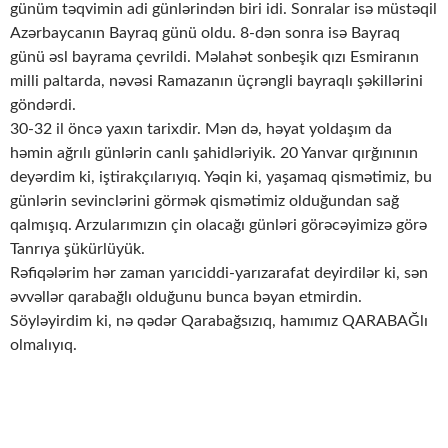
günüm təqvimin adi günlərindən biri idi. Sonralar isə müstəqil
Azərbaycanın Bayraq günü oldu. 8-dən sonra isə Bayraq
günü əsl bayrama çevrildi. Məlahət sonbeşik qızı Esmiranın
milli paltarda, nəvəsi Ramazanın üçrəngli bayraqlı şəkillərini
göndərdi.
30-32 il öncə yaxın tarixdir. Mən də, həyat yoldaşım da
həmin ağrılı günlərin canlı şahidləriyik. 20 Yanvar qırğınının
deyərdim ki, iştirakçılarıyıq. Yəqin ki, yaşamaq qismətimiz, bu
günlərin sevinclərini görmək qismətimiz olduğundan sağ
qalmışıq. Arzularımızın çin olacağı günləri görəcəyimizə görə
Tanrıya şükürlüyük.
Rəfiqələrim hər zaman yarıciddi-yarızarafat deyirdilər ki, sən
əvvəllər qarabağlı olduğunu bunca bəyan etmirdin.
Söyləyirdim ki, nə qədər Qarabağsızıq, hamımız QARABAĞlı
olmalıyıq.