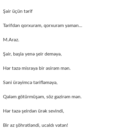
Şair üçün tərif
Tərifdən qorxuram, qorxuram yaman…
M.Araz.
Şair, başla yenə şeir deməyə,
Hər təzə misraya bir əsirəm mən.
Səni ürəyimcə tərifləməyə,
Qələm götürmüşəm, söz gəzirəm mən.
Hər təzə şeirdən ürək sevindi,
Bir az şöhrətləndi, ucaldı vətən!