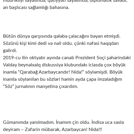
müdrikliyi sayəsində, qətiyyəti sayəsində, diplomatik savadı,
ən başlıcası sağlamlığı bahasına.
Bütün dünya qarşısında qələbə çalacağını bəyan etmişdi.
Sözünü kişi kimi dedi və nail oldu. çünki nəfəsi haqqdan
gəlirdi.
2019-cu ilin oktyabr ayında cənab Prezident Soçi şəhərindəki
Valday beynəlxalq diskussiya klubundakı iclasda çox böyük
inamla “Qarabağ Azərbaycandır! Nida!” söyləmişdi. Böyük
inamla söylənilən bu sözləri həmin ayda çapa imzaladığım
“Söz” jurnalının manşetinə çıxardım.
Gümanımda yanılmadım. İnamım çin oldu. İndisə uca səslə
deyirəm – Zəfərin mübarək, Azərbaycan! Nida!!!