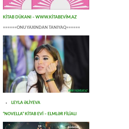
KİTAB DÜKANI – WWW.KİTABEVİM.AZ
======ONU YAXINDAN TANIYAQ======
LEYLA ƏLİYEVA
“NOVELLA” KİTAB EVİ – ELMLƏR FİLİALI