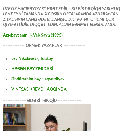
ÜZEYİR HACIBƏYOV SÖHBƏT EDİR – BU BİR DƏQİQƏ YARIMLIQ
LENT EYNİ ZAMANDA XX ƏSRİN ORTALARANDA AZƏRBAYCAN
ZİYALISININ CANLI ƏDƏBİ DANIŞIQ DİLİ VƏ NİTQİ KİMİ ÇOX
QİYMƏTLİDİR. DİQQƏT EDİN. ALLAH RƏHMƏT ELƏSİN. AMİN.
Azərbaycanın İlk Veb Saytı (1995)
========= ÖRNƏK YAZARLAR =========
Lev Nikolayeviç Tolstoy
HƏSƏN BƏY ZƏRDABİ
Əbdürrəhim bəy Haqverdiyev
VİNTSAS KREVE HAQQINDA
========== ƏDƏBİ TƏNQİD ==========