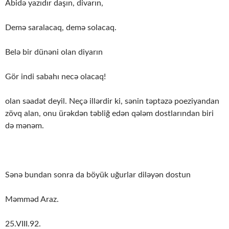
Abidə yazıdır daşın, divarın,
Demə saralacaq, demə solacaq.
Belə bir dünəni olan diyarın
Gör indi sabahı necə olacaq!
olan səadət deyil. Neçə illərdir ki, sənin təptəzə poeziyandan
zövq alan, onu ürəkdən təbliğ edən qələm dostlarından biri
də mənəm.
Sənə bundan sonra da böyük uğurlar diləyən dostun
Məmməd Araz.
25.VIII.92.