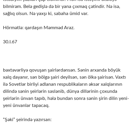
bilmirəm. Belə gedişlə də bir yana çıxmaq çətindir. Nə isə,
sağlıq olsun. Nə yaxşı ki, sabaha ümid var.
Hörmətlə: qardaşın Məmməd Araz.
30.I.67
bəxtəvərliyə qovuşan şairlərdənsən. Sənin arxanda böyük
xalq dayanır, sən bölgə şairi deyilsən, sən ölkə şairisən. Vaxtı
ilə Sovetlər birliyi adlanan respublikaların əksər xalqlarının
dilində sənin şeirlərin səslənib, dünya dillərinin çoxunda
şeirlərin ünvan tapıb, hələ bundan sonra sənin şirin dilin yeni-
yeni ünvanlar tapacaq.
“Şəki” şeirində yazırsan: