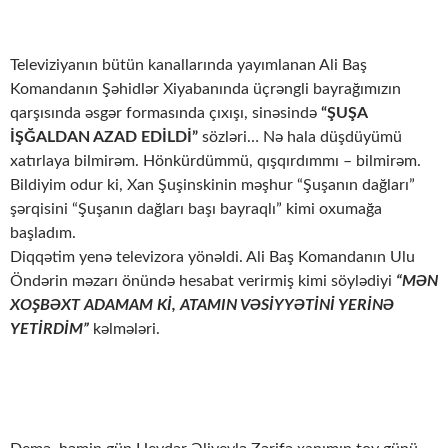
Televiziyanın bütün kanallarında yayımlanan Ali Baş
Komandanın Şəhidlər Xiyabanında üçrəngli bayrağımızın
qarşısında əsgər formasında çıxışı, sinəsində
“ŞUŞA
İŞĞALDAN AZAD EDİLDİ”
sözləri… Nə hala düşdüyümü
xatırlaya bilmirəm. Hönkürdümmü, qışqırdımmı – bilmirəm.
Bildiyim odur ki, Xan Şuşinskinin məşhur “Şuşanın dağları”
şərqisini “Şuşanın dağları başı bayraqlı” kimi oxumağa
başladım.
Diqqətim yenə televizora yönəldi. Ali Baş Komandanın Ulu
Öndərin məzarı önündə hesabat verirmiş kimi söylədiyi
“MƏN
XOŞBƏXT ADAMAM Kİ, ATAMIN VƏSİYYƏTİNİ YERİNƏ
YETİRDİM”
kəlmələri.