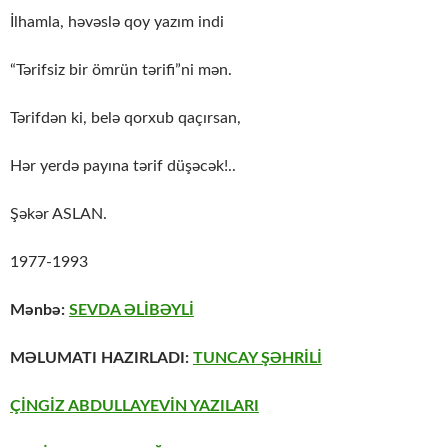
İlhamla, həvəslə qoy yazım indi
“Tərifsiz bir ömrün tərifi”ni mən.
Tərifdən ki, belə qorxub qaçırsan,
Hər yerdə payına tərif düşəcək!..
Şəkər ASLAN.
1977-1993
Mənbə:
SEVDA ƏLİBƏYLİ
MƏLUMATI HAZIRLADI:
TUNCAY ŞƏHRİLİ
ÇİNGİZ ABDULLAYEVİN YAZILARI