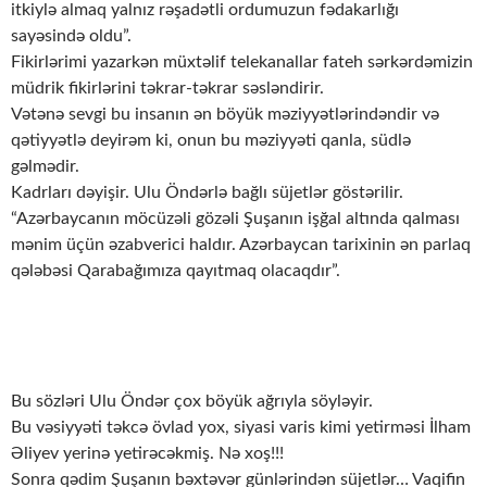
itkiylə almaq yalnız rəşadətli ordumuzun fədakarlığı
sayəsində oldu”.
Fikirlərimi yazarkən müxtəlif telekanallar fateh sərkərdəmizin
müdrik fikirlərini təkrar-təkrar səsləndirir.
Vətənə sevgi bu insanın ən böyük məziyyətlərindəndir və
qətiyyətlə deyirəm ki, onun bu məziyyəti qanla, südlə
gəlmədir.
Kadrları dəyişir. Ulu Öndərlə bağlı süjetlər göstərilir.
“Azərbaycanın möcüzəli gözəli Şuşanın işğal altında qalması
mənim üçün əzabverici haldır. Azərbaycan tarixinin ən parlaq
qələbəsi Qarabağımıza qayıtmaq olacaqdır”.
Bu sözləri Ulu Öndər çox böyük ağrıyla söyləyir.
Bu vəsiyyəti təkcə övlad yox, siyasi varis kimi yetirməsi İlham
Əliyev yerinə yetirəcəkmiş. Nə xoş!!!
Sonra qədim Şuşanın bəxtəvər günlərindən süjetlər… Vaqifin