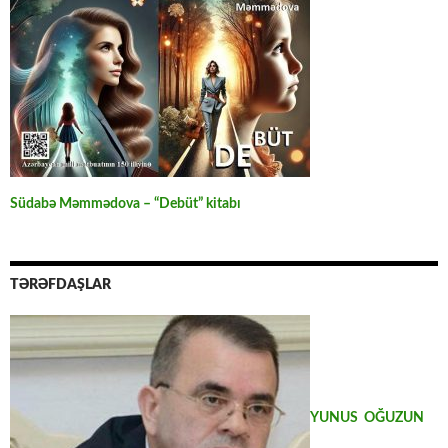
Südabə Məmmədova – “Debüt” kitabı
TƏRƏFDAŞLAR
YUNUS OĞUZUN