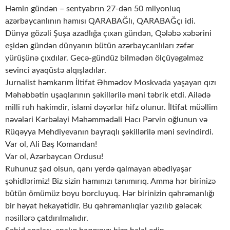
Həmin gündən – sentyabrın 27-dən 50 milyonluq
azərbaycanlının hamısı QARABAĞlı, QARABAĞçı idi.
Dünya gözəli Şuşa azadlığa çıxan gündən, Qələbə xəbərini
eşidən gündən dünyanın bütün azərbaycanlıları zəfər
yürüşünə çıxdılar. Gecə-gündüz bilmədən ölçüyəgəlməz
sevinci ayaqüstə alqışladılar.
Jurnalist həmkarım İltifat Əhmədov Moskvada yaşayan qızı
Məhəbbətin uşaqlarının şəkillərilə məni təbrik etdi. Ailədə
milli ruh hakimdir, islami dəyərlər hifz olunur. İltifat müəllim
nəvələri Kərbəlayi Məhəmmədəli Hacı Pərvin oğlunun və
Rüqəyya Mehdiyevanın bayraqlı şəkillərilə məni sevindirdi.
Var ol, Ali Baş Komandan!
Var ol, Azərbaycan Ordusu!
Ruhunuz şad olsun, qanı yerdə qalmayan əbədiyaşar
şəhidlərimiz! Biz sizin hamınızı tanımırıq. Amma hər birinizə
bütün ömümüz boyu borcluyuq. Hər birinizin qəhrəmanlığı
bir həyat hekayətidir. Bu qəhrəmanlıqlar yazılıb gələcək
nəsillərə çatdırılmalıdır.