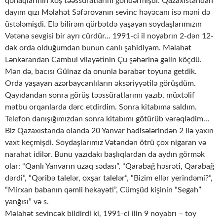
qonaqlarının xoş təəssüratlarını göndərmişdi. Qazaxıstandan
dayım qızı Məlahət Səfərovanın sevinc həyəcanı isə məni də
üstələmişdi. Elə bilirəm qürbətdə yaşayan soydaşlarımızın
Vətənə sevgisi bir ayrı cürdür… 1991-ci il noyabrın 2-dən 12-
dək orda olduğumdan bunun canlı şahidiyəm. Məlahət
Lənkərandan Cambul vilayətinin Çu şəhərinə gəlin köçdü.
Mən də, bacısı Gülnaz da onunla bərabər toyuna getdik.
Orda yaşayan azərbaycanlıların əksəriyyətilə görüşdüm.
Qayıdandan sonra görüş təəssüratlarımı yazıb, müxtəlif
mətbu orqanlarda dərc etdirdim. Sonra kitabıma saldım.
Telefon danışığımızdan sonra kitabımı götürüb vərəqlədim…
Biz Qazaxıstanda olanda 20 Yanvar hadisələrindən 2 ilə yaxın
vaxt keçmişdi. Soydaşlarımız Vətəndən ötrü çox nigaran və
narahat idilər. Bunu yazıdakı başlıqlardan da aydın görmək
olar: “Qanlı Yanvarın uzaq sədası”, “Qarabağ həsrəti, Qarabağ
dərdi”, “Qəribə talelər, oxşar talelər”, “Bizim ellər yerindəmi?”,
“Mirxan babanın qəmli hekayəti”, Cümşüd kişinin “Segah”
yanğısı” və s.
Məlahət sevincək bildirdi ki, 1991-ci ilin 9 noyabrı – toy