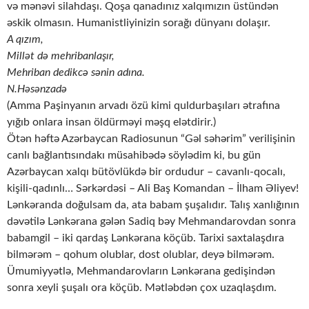
və mənəvi silahdaşı. Qoşa qanadınız xalqımızın üstündən
əskik olmasın. Humanistliyinizin sorağı dünyanı dolaşır.
A qızım,
Millət də mehribanlaşır,
Mehriban dedikcə sənin adına.
N.Həsənzadə
(Amma Paşinyanın arvadı özü kimi quldurbaşıları ətrafına
yığıb onlara insan öldürməyi məşq elətdirir.)
Ötən həftə Azərbaycan Radiosunun “Gəl səhərim” verilişinin
canlı bağlantısındakı müsahibədə söylədim ki, bu gün
Azərbaycan xalqı bütövlükdə bir ordudur – cavanlı-qocalı,
kişili-qadınlı… Sərkərdəsi – Ali Baş Komandan – İlham Əliyev!
Lənkəranda doğulsam da, ata babam şuşalıdır. Talış xanlığının
dəvətilə Lənkərana gələn Sadiq bəy Mehmandarovdan sonra
babamgil – iki qardaş Lənkərana köçüb. Tarixi saxtalaşdıra
bilmərəm – qohum olublar, dost olublar, deyə bilmərəm.
Ümumiyyətlə, Mehmandarovların Lənkərana gedişindən
sonra xeyli şuşalı ora köçüb. Mətləbdən çox uzaqlaşdım.