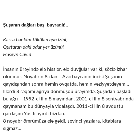
Şuşanın dağları başı bayraqlı!..
Kəssə hər kim tökülən qan izini,
Qurtaran dahi odur yer üzünü!
Hüseyn Cavid
İnsanın ürəyində elə hisslər, elə duyğular var ki, sözlə izhar
olunmur. Noyabrın 8-dən – Azərbaycanın incisi Şuşanın
qayıdışından sonra həmin ovqatda, həmin vəziyyətdəyəm…
İllərdi 8 rəqəmi ağrıya dönmüşdü ürəyimdə. Şuşadan başladı
bu ağrı – 1992-ci ilin 8 mayından. 2001-ci ilin 8 sentyabrında
qayınanam bu dünyayla vidalaşdı. 2011-ci ilin 8 avqustu
qardaşım Yusifi ayırdı bizdən.
8 noyabr ömrümüzə elə gəldi, sevinci yazılara, kitablara
sığmaz…