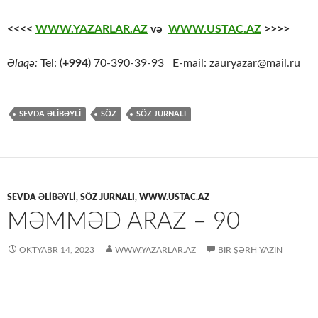
<<<<
WWW.YAZARLAR.AZ
və
WWW.USTAC.AZ
>>>>
Əlaqə:
Tel: (
+994
) 70-390-39-93 E-mail: zauryazar@mail.ru
SEVDA ƏLIBƏYLI
SÖZ
SÖZ JURNALI
SEVDA ƏLIBƏYLI
,
SÖZ JURNALI
,
WWW.USTAC.AZ
MƏMMƏD ARAZ – 90
OKTYABR 14, 2023
WWW.YAZARLAR.AZ
BIR ŞƏRH YAZIN