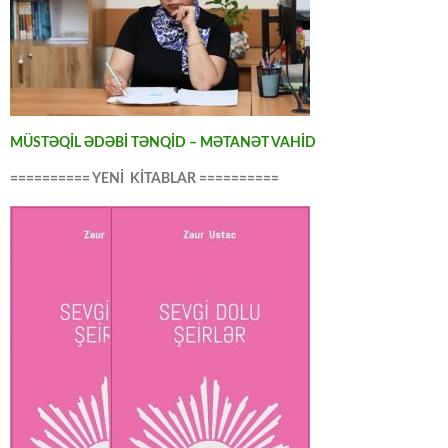
MÜSTƏQİL ƏDƏBİ TƏNQİD – MƏTANƏT VAHİD
========== YENİ KİTABLAR ==========