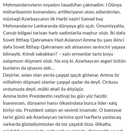
Mehmandarovların soyadını təsadüfən çəkmədim. I Dünya
müharibəsinin komandanı, artilleriyanın atası adlandırılan,
müstəqil Azərbaycanın ilk Hərbi naziri Səməd bəy
Mehmandarov Lənkəranda dünyaya göz açıb. Ümumiyyətlə,
Cənub bölgəsi tarixən hərb xadimlərilə məşhur olub. İki dəfə
Sovet İttifaqı Qəhrəmanı Həzi Aslanov! Amma bu şəxs ikinci
dəfə Sovet İttifaqı Qəhrəmanı adı almasının sevincini yaşaya
bilməyib. Kimdi səbəbkarı? – xain ermənilər tarix boyu
xalqımızın düşməni olub. Nə xoş ki, Azərbaycan əsgəri bütün
bunların da qisasını alıb…
Deyirlər, aslan olan yerdə çaqqal qaçıb gizlənər. Amma öz
millətinin düşməni olanlar çaqqal qədər də deyil. Ordusu
ordumuzla deyil, mülki əhali ilə döyüşür.
Amma bizim Prezidentin reytinqi bu gün yüz faizdir.
İnanmıram, dünyanın hansı ölkəsindəsə bunca lider-xalq
birliyi ola. Prezident xalqın ən sevimli insanıdır. O bəxtəvər
tarixi günü adı Azərbaycan tarixinə qızıl hərflərlə yazılacaq
sərkərdə gözlədiyimizdən də tez yaşatdı bizə. Əlbəttə,