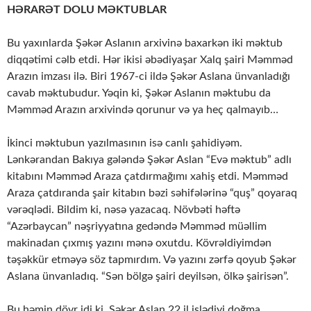
HƏRARƏT DOLU MƏKTUBLAR
Bu yaxınlarda Şəkər Aslanın arxivinə baxarkən iki məktub
diqqətimi cəlb etdi. Hər ikisi əbədiyaşar Xalq şairi Məmməd
Arazın imzası ilə. Biri 1967-ci ildə Şəkər Aslana ünvanladığı
cavab məktubudur. Yəqin ki, Şəkər Aslanın məktubu da
Məmməd Arazın arxivində qorunur və ya heç qalmayıb…
İkinci məktubun yazılmasının isə canlı şahidiyəm.
Lənkərandan Bakıya gələndə Şəkər Aslan “Evə məktub” adlı
kitabını Məmməd Araza çatdırmağımı xahiş etdi. Məmməd
Araza çatdıranda şair kitabın bəzi səhifələrinə “quş” qoyaraq
vərəqlədi. Bildim ki, nəsə yazacaq. Növbəti həftə
“Azərbaycan” nəşriyyatına gedəndə Məmməd müəllim
makinadan çıxmış yazını mənə oxutdu. Kövrəldiyimdən
təşəkkür etməyə söz tapmırdım. Və yazını zərfə qoyub Şəkər
Aslana ünvanladıq. “Sən bölgə şairi deyilsən, ölkə şairisən”.
Bu həmin dövr idi ki, Şəkər Aslan 22 il işlədiyi doğma