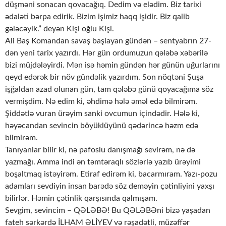
düşməni sonacan qovacağıq. Dedim və elədim. Biz tarixi
ədaləti bərpa edirik. Bizim işimiz haqq işidir. Biz qalib
gələcəyik.” deyən Kişi oğlu Kişi.
Ali Baş Komandan savaş başlayan gündən – sentyabrın 27-
dən yeni tarix yazırdı. Hər gün ordumuzun qələbə xəbərilə
bizi müjdələyirdi. Mən isə həmin gündən hər günün uğurlarını
qeyd edərək bir növ gündəlik yazırdım. Son nöqtəni Şuşa
işğaldan azad olunan gün, tam qələbə günü qoyacağıma söz
vermişdim. Nə edim ki, əhdimə hələ əməl edə bilmirəm.
Şiddətlə vuran ürəyim sanki ovcumun içindədir. Hələ ki,
həyəcandan sevincin böyüklüyünü qədərincə həzm edə
bilmirəm.
Tanıyanlar bilir ki, nə pafoslu danışmağı sevirəm, nə də
yazmağı. Amma indi ən təmtəraqlı sözlərlə yazıb ürəyimi
boşaltmaq istəyirəm. Etiraf edirəm ki, bacarmıram. Yazı-pozu
adamları sevdiyin insan barədə söz deməyin çətinliyini yaxşı
bilirlər. Həmin çətinlik qarşısında qalmışam.
Sevgim, sevincim – QƏLƏBƏ! Bu QƏLƏBƏni bizə yaşadan
fateh sərkərdə İLHAM ƏLİYEV və rəşadətli, müzəffər