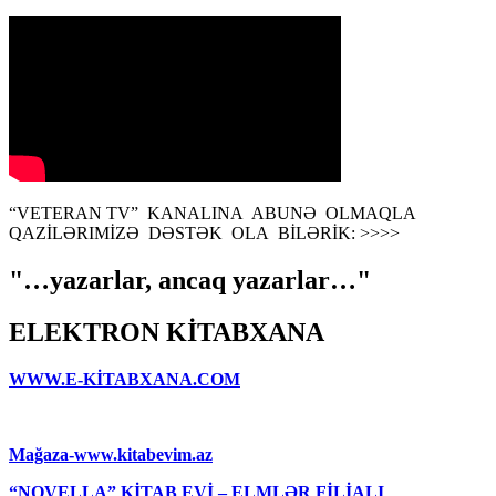
“VETERAN TV” KANALINA ABUNƏ OLMAQLA
QAZİLƏRIMİZƏ DƏSTƏK OLA BİLƏRİK: >>>>
"…yazarlar, ancaq yazarlar…"
ELEKTRON KİTABXANA
WWW.E-KİTABXANA.COM
Mağaza-www.kitabevim.az
“NOVELLA” KİTAB EVİ – ELMLƏR FİLİALI