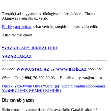
Tənqidçi-ədəbiyyatşünas, filologiya elmləri doktoru Elnarə
Akimovaya ağır itki üz verib.
Edebiyyatqazeti.az
xəbər verir ki, tənqidçinin atası vəfat edib.
Allah rəhmət eləsin.
“YAZARLAR” JURNALI PDF
YAZARLAR.AZ
===============================================
<<<<<<
WWW.USTAC.AZ
və
WWW.BİTİK.AZ
>>>>>>
Əlaqə:
Tel: (
+994
) 70-390-39-93 E-mail: zauryazar@mail.ru
Yazılar
Öncəki Yazı
Əyyub Qiyas “Qara işıq” kitabını təqdim edib
Sonrakı
Yazı
ƏBÜLFƏZ ƏHMƏD KİMDİR?
üzrə
naviqasiya
Bir cavab yazın
Sizin e-poçt ünvanınız dərc edilməyəcəkdir.
Gərəkli sahələr
*
ilə