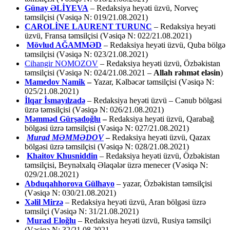
Günay ƏLİYEVA
– Redaksiya heyəti üzvü, Norveç
təmsilçisi (Vəsiqə N: 019/21.08.2021)
CAROLİNE LAURENT TURUNC
– Redaksiya heyəti
üzvü, Fransa təmsilçisi (Vəsiqə N: 022/21.08.2021)
Mövlud AĞAMMƏD
– Redaksiya heyəti üzvü, Quba bölgə
təmsilçisi (Vəsiqə N: 023/21.08.2021)
Cihangir NOMOZOV
– Redaksiya heyəti üzvü, Özbəkistan
təmsilçisi (Vəsiqə N: 024/21.08.2021 –
Allah rəhmət eləsin
)
Mamedov Namik
–
Yazar, Kəlbəcər təmsilçisi (Vəsiqə N:
025/21.08.2021)
İlqar İsmayılzadə
–
Redaksiya heyəti üzvü – Cənub bölgəsi
üzrə təmsilçisi (Vəsiqə N: 026/21.08.2021)
Məmməd Gürşadoğlu
–
Redaksiya heyəti üzvü, Qarabağ
bölgəsi üzrə təmsilçisi (Vəsiqə N: 027/21.08.2021)
Murad MƏMMƏDOV
–
Redaksiya heyəti üzvü, Qazax
bölgəsi üzrə təmsilçisi (Vəsiqə N: 028/21.08.2021)
Khaitov Khusniddin
– Redaksiya heyəti üzvü, Özbəkistan
təmsilçisi, Beynəlxalq Əlaqələr üzrə menecer (Vəsiqə N:
029/21.08.2021)
Abduqahhorova Gülhayo
– yazar, Özbəkistan təmsilçisi
(Vəsiqə N: 030/21.08.2021)
Xəlil Mirzə
– Redaksiya heyəti üzvü, Aran bölgəsi üzrə
təmsilçi (Vəsiqə N: 31/21.08.2021)
Murad Eloğlu
– Redaksiya heyəti üzvü, Rusiya təmsilçi
(Vəsiqə N: 32/21.08.2021