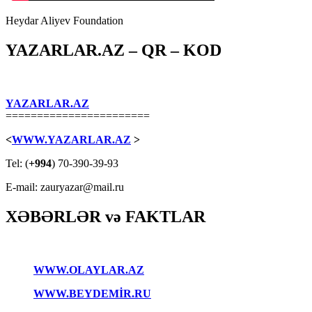
Heydar Aliyev Foundation
YAZARLAR.AZ – QR – KOD
YAZARLAR.AZ
=======================
<
WWW.YAZARLAR.AZ
>
Tel: (
+994
) 70-390-39-93
E-mail: zauryazar@mail.ru
XƏBƏRLƏR və FAKTLAR
WWW.OLAYLAR.AZ
WWW.BEYDEMİR.RU