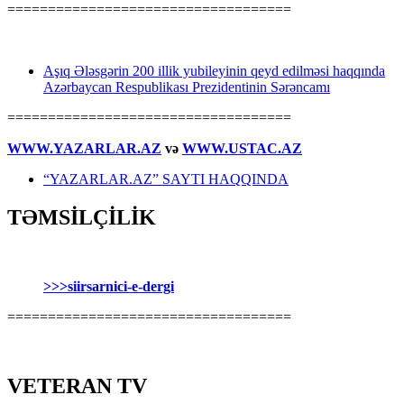
===================================
Aşıq Ələsgərin 200 illik yubileyinin qeyd edilməsi haqqında
Azərbaycan Respublikası Prezidentinin Sərəncamı
===================================
WWW.YAZARLAR.AZ
və
WWW.USTAC.AZ
“YAZARLAR.AZ” SAYTI HAQQINDA
TƏMSİLÇİLİK
>>>siirsarnici-e-dergi
===================================
VETERAN TV