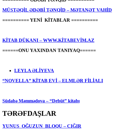
MÜSTƏQİL ƏDƏBİ TƏNQİD – MƏTANƏT VAHİD
========== YENİ KİTABLAR ==========
KİTAB DÜKANI – WWW.KİTABEVİM.AZ
======ONU YAXINDAN TANIYAQ======
LEYLA ƏLİYEVA
“NOVELLA” KİTAB EVİ – ELMLƏR FİLİALI
Südabə Məmmədova – “Debüt” kitabı
TƏRƏFDAŞLAR
YUNUS OĞUZUN BLOQU – CIĞIR