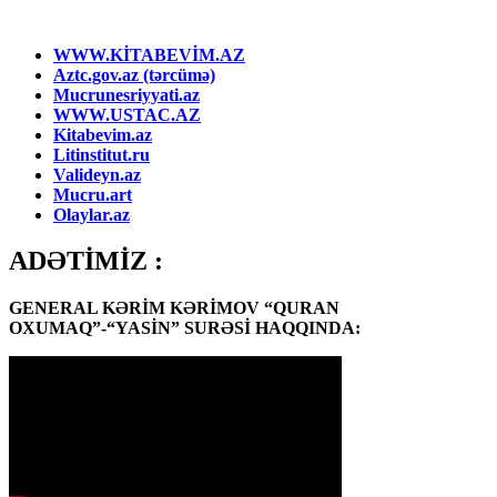
WWW.KİTABEVİM.AZ
Aztc.gov.az (tərcümə)
Mucrunesriyyati.az
WWW.USTAC.AZ
Kitabevim.az
Litinstitut.ru
Valideyn.az
Mucru.art
Olaylar.az
ADƏTİMİZ :
GENERAL KƏRİM KƏRİMOV “QURAN
OXUMAQ”-“YASİN” SURƏSİ HAQQINDA: