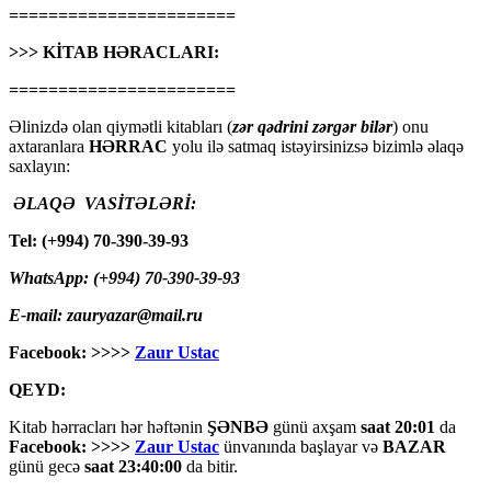
=======================
>>> KİTAB HƏRACLARI:
=======================
Əlinizdə olan qiymətli kitabları (
zər qədrini zərgər bilər
) onu
axtaranlara
HƏRRAC
yolu ilə satmaq istəyirsinizsə bizimlə əlaqə
saxlayın:
ƏLAQƏ VASİTƏLƏRİ:
Tel: (+994) 70-390-39-93
WhatsApp: (+994) 70-390-39-93
E-mail: zauryazar@mail.ru
Facebook: >>>>
Zaur Ustac
QEYD:
Kitab hərracları hər həftənin
ŞƏNBƏ
günü axşam
saat 20:01
da
Facebook: >>>>
Zaur Ustac
ünvanında başlayar və
BAZAR
günü gecə
saat 23:40:00
da bitir.