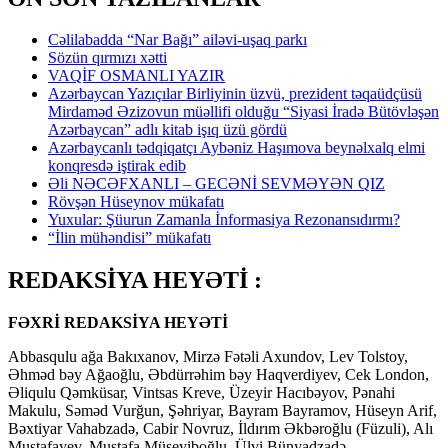
Cəlilabadda “Nar Bağı” ailəvi-uşaq parkı
Sözün qırmızı xətti
VAQİF OSMANLI YAZIR
Azərbaycan Yazıçılar Birliyinin üzvü, prezident təqaüdçüsü
Mirdaməd Əzizovun müəllifi olduğu “Siyasi İradə Bütövləşən
Azərbaycan” adlı kitab işıq üzü gördü
Azərbaycanlı tədqiqatçı Aybəniz Haşımova beynəlxalq elmi
konqresdə iştirak edib
Əli NƏCƏFXANLI – GECƏNİ SEVMƏYƏN QIZ
Rövşən Hüseynov mükafatı
Yuxular: Şüurun Zamanla İnformasiya Rezonansıdırmı?
“İlin mühəndisi” mükafatı
REDAKSİYA HEYƏTİ :
FƏXRİ REDAKSİYA HEYƏTİ
Abbasqulu ağa Bakıxanov, Mirzə Fətəli Axundov, Lev Tolstoy,
Əhməd bəy Ağaoğlu, Əbdürrəhim bəy Haqverdiyev, Cek London,
Əliqulu Qəmküsar, Vintsas Kreve, Üzeyir Hacıbəyov, Pənahi
Makulu, Səməd Vurğun, Şəhriyar, Bayram Bayramov, Hüseyn Arif,
Bəxtiyar Vahabzadə, Cabir Novruz, İldırım Əkbəroğlu (Füzuli), Alı
Mustafayev, Mustafa Müseyiboğlu, Ülvi Bünyadzadə…