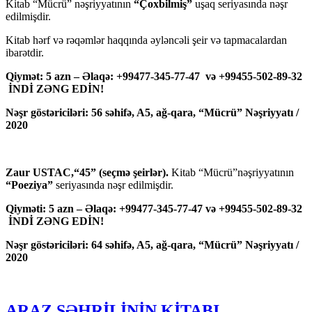
Kitab “Mücrü” nəşriyyatının
“Çoxbilmiş”
uşaq seriyasında nəşr
edilmişdir.
Kitab hərf və rəqəmlər haqqında əyləncəli şeir və tapmacalardan
ibarətdir.
Qiymət: 5 azn – Əlaqə: +99477-345-77-47 və +99455-502-89-32
İNDİ ZƏNG EDİN!
Nəşr göstəriciləri: 56 səhifə, A5, ağ-qara, “Mücrü” Nəşriyyatı /
2020
Zaur USTAC,“45” (seçmə şeirlər).
Kitab “Mücrü”nəşriyyatının
“Poeziya”
seriyasında nəşr edilmişdir.
Qiyməti: 5 azn – Əlaqə: +99477-345-77-47 və +99455-502-89-32
İNDİ ZƏNG EDİN!
Nəşr göstəriciləri: 64 səhifə, A5, ağ-qara, “Mücrü” Nəşriyyatı /
2020
ARAZ ŞƏHRİLİNİN KİTABI