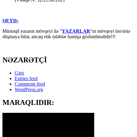
QEYD:
Müstəqil yazarın mövqeyi ilə “
YAZARLAR
“ın mövqeyi üst-üstə
düşməyə bilər, ancaq etik tələblər həmişə gözlənilməlidir!!!
NƏZARƏTÇİ
Giriş
Entries feed
Comments feed
WordPress.org
MARAQLIDIR: