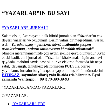
“YAZARLAR”IN BU SAYI
“YAZARLAR” JURNALI
Salam olsun, Azərbaycanın ilk hibrid jurnalı olan “Yazarlar”ın çox
dəyərli yazarları və oxucuları! Bizim yalnız bir məqsədimiz var ki,
o da
“
Yaradıcı uşaq – gәnclәrin dövrü mәtbuatda çıxışını
asanlaşdırmaq , onların tanınmasına kömәklik göstәrmәk”
olmaqla məramnaməmizdə çox aydın şəkildə qeyd olumuşdur. Aylıq
ədəbi-bədii, elmi jurnal olan “Yazarlar” kitabxanalar üçün ənənəvi
qaydada məhdud sayda nəşr olunur və elektron formatda bir neçə
sabit, dayanıqlı, təhlükəsiz platformadan PULSUZ olaraq
yayımlanır. Jurnalın bu günə qədər çap olunmuş bütün nömrələrini
BİTİK.AZ
saytından sifariş yolu ilə əldə edə bilərsiniz. Eyni
zamanda Wahtsapp:
(+994) 70-390-39-93
“YAZARLAR, ANCAQ YAZARLAR…”
© YAZARLAR.
“YAZARLAR” PDF