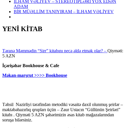
İLHAM VƏLİYEV – STEREOTİPLƏRİ YOX EDƏN
ADAM
BİR MÜƏLLİM TANIYIRAM – İLHAM VƏLİYEV
YENİ KİTAB
Təranə Məmmədin “Sirr” kitabını necə əldə etmək olar? –
Qiyməti:
5 AZN
İçərişəhər Bookhouse & Cafe
Məkan-marşrut >>>> Bookhouse
Təhsil Nazirliyi tərəfindən metodiki vəsaitə daxil olunmuş şeirlər –
məktəbəhazırlıq qrupları üçün – Zaur Ustacın “Güllünün Şeirləri”
kitabı . Qiyməti 5 AZN şəhərimizin əsas kitab mağazalarından
soruşa bilərsiniz.