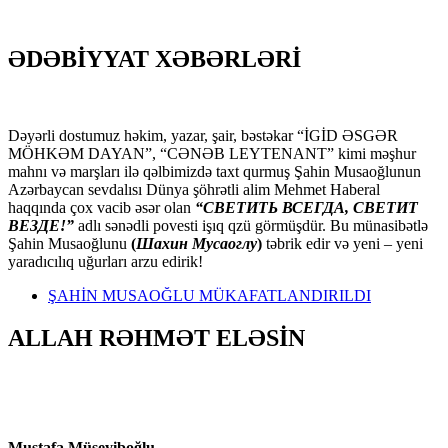
ƏDƏBİYYAT XƏBƏRLƏRİ
Dəyərli dostumuz həkim, yazar, şair, bəstəkar “İGİD ƏSGƏR
MÖHKƏM DAYAN”, “CƏNƏB LEYTENANT” kimi məşhur
mahnı və marşları ilə qəlbimizdə taxt qurmuş Şahin Musaoğlunun
Azərbaycan sevdalısı Dünya şöhrətli alim Mehmet Haberal
haqqında çox vacib əsər olan
“СВЕТИТЬ ВСЕГДА, СВЕТИТ
ВЕЗДЕ!”
adlı sənədli povesti işıq qzü görmüşdür. Bu münasibətlə
Şahin Musaoğlunu
(
Шахин Мусаоглу
)
təbrik edir və yeni – yeni
yaradıcılıq uğurları arzu edirik!
ŞAHİN MUSAOĞLU MÜKAFATLANDIRILDI
ALLAH RƏHMƏT ELƏSİN
Mustafa Müseyiboğlu