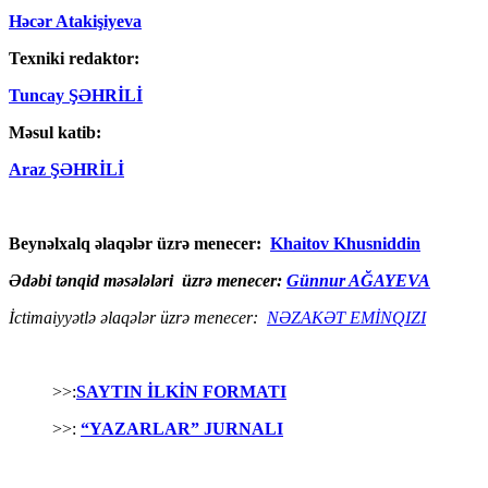
Həcər Atakişiyeva
Texniki redaktor:
Tuncay ŞƏHRİLİ
Məsul katib:
Araz ŞƏHRİLİ
Beynəlxalq əlaqələr üzrə menecer:
Khaitov Khusniddin
Ədəbi tənqid məsələləri üzrə menecer:
Günnur AĞAYEVA
İctimaiyyətlə əlaqələr üzrə menecer:
NƏZAKƏT EMİNQIZI
>>:
SAYTIN İLKİN FORMATI
>>:
“YAZARLAR” JURNALI