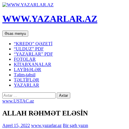
WWW.YAZARLAR.AZ
Axtar
Mühtəviyyata
Əsas menyu
keç
“KREDO” QƏZETİ
“ULDUZ” PDF
“YAZARLAR” PDF
FOTOLAR
KİTABXANALAR
LAYİHƏLƏR
Təlim-təhsil
TƏLTİFLƏR
YAZARLAR
Axtarış:
www.USTAC.az
ALLAH RƏHMƏT ELƏSİN
Aprel 15, 2022
www.yazarlar.az
Bir şərh yazın