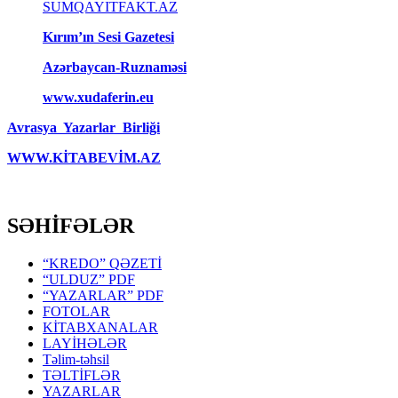
SUMQAYITFAKT.AZ
Kırım’ın Sesi Gazetesi
Azərbaycan-Ruznaməsi
www.xudaferin.eu
Avrasya Yazarlar Birliği
WWW.KİTABEVİM.AZ
SƏHİFƏLƏR
“KREDO” QƏZETİ
“ULDUZ” PDF
“YAZARLAR” PDF
FOTOLAR
KİTABXANALAR
LAYİHƏLƏR
Təlim-təhsil
TƏLTİFLƏR
YAZARLAR