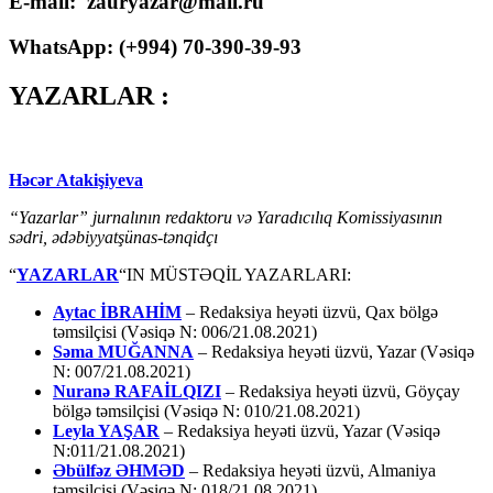
E-mail: zauryazar@mail.ru
WhatsApp: (
+994
) 70-390-39-93
YAZARLAR :
Həcər Atakişiyeva
“Yazarlar” jurnalının redaktoru və Yaradıcılıq Komissiyasının
sədri, ədəbiyyatşünas-tənqidçı
“
YAZARLAR
“IN MÜSTƏQİL YAZARLARI:
Aytac İBRAHİM
– Redaksiya heyəti üzvü, Qax bölgə
təmsilçisi (Vəsiqə N: 006/21.08.2021)
Səma MUĞANNA
– Redaksiya heyəti üzvü, Yazar (Vəsiqə
N: 007/21.08.2021)
Nuranə RAFAİLQIZI
– Redaksiya heyəti üzvü, Göyçay
bölgə təmsilçisi (Vəsiqə N: 010/21.08.2021)
Leyla YAŞAR
– Redaksiya heyəti üzvü, Yazar (Vəsiqə
N:011/21.08.2021)
Əbülfəz ƏHMƏD
– Redaksiya heyəti üzvü, Almaniya
təmsilçisi (Vəsiqə N: 018/21.08.2021)