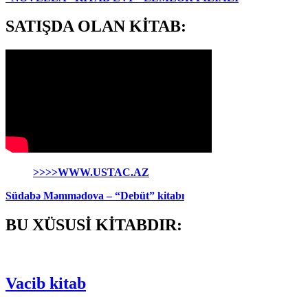
SATIŞDA OLAN KİTAB:
>>>>WWW.USTAC.AZ
Südabə Məmmədova – “Debüt” kitabı
BU XÜSUSİ KİTABDIR:
Vacib kitab