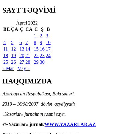
SAYT TƏQVİMİ
Aprel 2022
BE
ÇA
Ç
CA
C
Ş
B
1
2
3
4
5
6
7
8
9
10
11
12
13
14
15
16
17
18
19
20
21
22
23
24
25
26
27
28
29
30
« Mar
May »
HAQQIMIZDA
Azərbaycan Respublikası, Bakı şəhəri.
2319 – 16/08/2007 dövlət qeydiyyatlı
«Yazarlar» jurnalının rəsmi saytı.
©«Yazarlar» jurnalı/
WWW.YAZARLAR.AZ