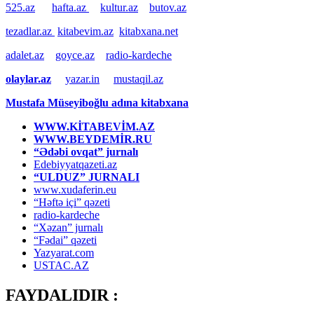
525.az
hafta.az
kultur.az
butov.az
tezadlar.az
kitabevim.az
kitabxana.net
adalet.az
goyce.az
radio-kardeche
olaylar.az
yazar.in
mustaqil.az
Mustafa Müseyiboğlu adına kitabxana
WWW.KİTABEVİM.AZ
WWW.BEYDEMİR.RU
“Ədəbi ovqat” jurnalı
Edebiyyatqazeti.az
“ULDUZ” JURNALI
www.xudaferin.eu
“Həftə içi” qəzeti
radio-kardeche
“Xəzan” jurnalı
“Fədai” qəzeti
Yazyarat.com
USTAC.AZ
FAYDALIDIR :