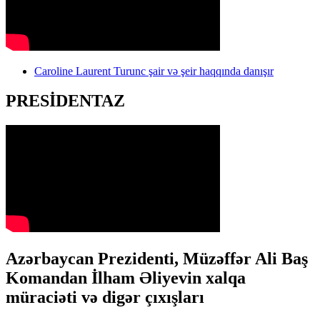
Caroline Laurent Turunc şair və şeir haqqında danışır
PRESİDENTAZ
Azərbaycan Prezidenti, Müzəffər Ali Baş
Komandan İlham Əliyevin xalqa
müraciəti və digər çıxışları