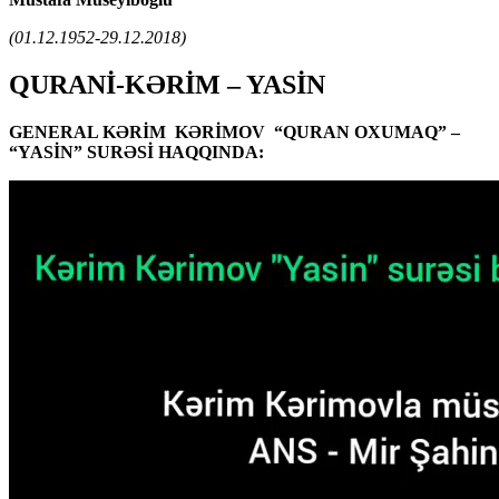
(01.12.1952-29.12.2018)
QURANİ-KƏRİM – YASİN
GENERAL KƏRİM KƏRİMOV “QURAN OXUMAQ” –
“YASİN” SURƏSİ HAQQINDA: