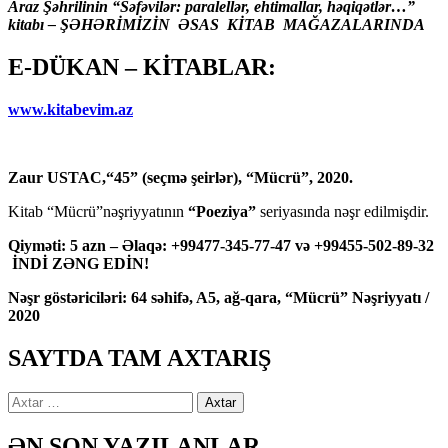
Araz Şəhrilinin “Səfəvilər: paralellər, ehtimallar, həqiqətlər…”
kitabı – ŞƏHƏRİMİZİN ƏSAS KİTAB MAĞAZALARINDA
E-DÜKAN – KİTABLAR:
www.kitabevim.az
Zaur USTAC,“45” (seçmə şeirlər), “Mücrü”, 2020.
Kitab “Mücrü”nəşriyyatının
“Poeziya”
seriyasında nəşr edilmişdir.
Qiyməti: 5 azn – Əlaqə: +99477-345-77-47 və +99455-502-89-32
İNDİ ZƏNG EDİN!
Nəşr göstəriciləri: 64 səhifə, A5, ağ-qara, “Mücrü” Nəşriyyatı /
2020
SAYTDA TAM AXTARIŞ
Axtarış:
ƏN SON YAZILANLAR