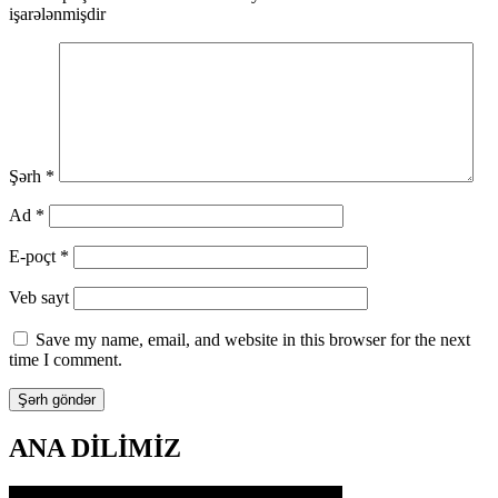
işarələnmişdir
Şərh
*
Ad
*
E-poçt
*
Veb sayt
Save my name, email, and website in this browser for the next
time I comment.
ANA DİLİMİZ