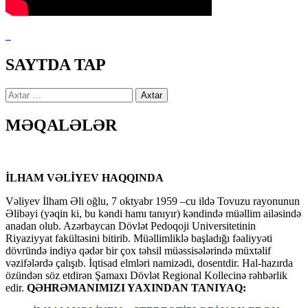
SAYTDA TAP
Axtarış:
MƏQALƏLƏR
İLHAM VƏLİYEV HAQQINDA
Vəliyev İlham Əli oğlu, 7 oktyabr 1959 –cu ildə Tovuzu rayonunun
Əlibəyi (yəqin ki, bu kəndi hamı tanıyır) kəndində müəllim ailəsində
anadan olub. Azərbaycan Dövlət Pedoqoji Universitetinin
Riyaziyyat fakültəsini bitirib. Müəllimliklə başladığı fəaliyyəti
dövründə indiyə qədər bir çox təhsil müəssisələrində müxtəlif
vəzifələrdə çalışıb. İqtisad elmləri namizədi, dosentdir. Hal-hazırda
özündən söz etdirən Şamaxı Dövlət Regional Kollecinə rəhbərlik
edir.
QƏHRƏMANIMIZI YAXINDAN TANIYAQ: