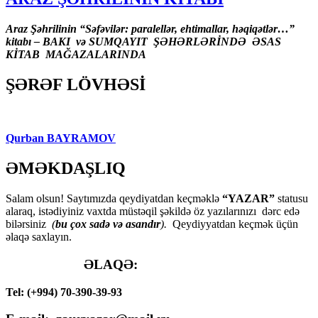
Araz Şəhrilinin “Səfəvilər: paralellər, ehtimallar, həqiqətlər…”
kitabı – BAKI və SUMQAYIT ŞƏHƏRLƏRİNDƏ ƏSAS
KİTAB MAĞAZALARINDA
ŞƏRƏF LÖVHƏSİ
Qurban BAYRAMOV
ƏMƏKDAŞLIQ
Salam olsun! Saytımızda qeydiyatdan keçməklə
“YAZAR”
statusu
alaraq, istədiyiniz vaxtda müstəqil şəkildə öz yazılarınızı dərc edə
bilərsiniz
(
bu çox sadə və asandır
).
Qeydiyyatdan keçmək üçün
əlaqə saxlayın.
ƏLAQƏ:
Tel: (+994) 70-390-39-93