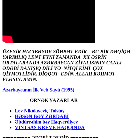
ÜZEYİR HACIBƏYOV SÖHBƏT EDİR – BU BİR DƏQİQƏ
YARIMLIQ LENT EYNİ ZAMANDA XX ƏSRİN
ORTALARANDA AZƏRBAYCAN ZİYALISININ CANLI
ƏDƏBİ DANIŞIQ DİLİ VƏ NİTQİ KİMİ ÇOX
QİYMƏTLİDİR. DİQQƏT EDİN. ALLAH RƏHMƏT
ELƏSİN. AMİN.
Azərbaycanın İlk Veb Saytı (1995)
========= ÖRNƏK YAZARLAR =========
Lev Nikolayeviç Tolstoy
HƏSƏN BƏY ZƏRDABİ
Əbdürrəhim bəy Haqverdiyev
VİNTSAS KREVE HAQQINDA
========== ƏDƏBİ TƏNQİD ==========