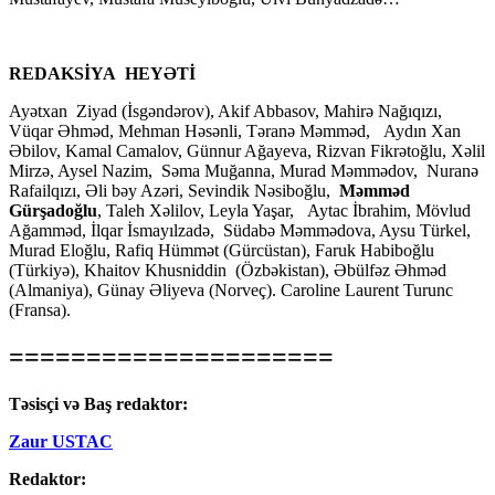
REDAKSİYA HEYƏTİ
Ayətxan Ziyad (İsgəndərov), Akif Abbasov, Mahirə Nağıqızı,
Vüqar Əhməd, Mehman Həsənli, Təranə Məmməd, Aydın Xan
Əbilov, Kamal Camalov, Günnur Ağayeva, Rizvan Fikrətoğlu, Xəlil
Mirzə, Aysel Nazim, Səma Muğanna, Murad Məmmədov, Nuranə
Rafailqızı, Əli bəy Azəri, Sevindik Nəsiboğlu,
Məmməd
Gürşadoğlu
, Taleh Xəlilov, Leyla Yaşar, Aytac İbrahim, Mövlud
Ağamməd, İlqar İsmayılzadə, Südabə Məmmədova, Aysu Türkel,
Murad Eloğlu, Rafiq Hümmət (Gürcüstan), Faruk Habiboğlu
(Türkiyə), Khaitov Khusniddin (Özbəkistan), Əbülfəz Əhməd
(Almaniya), Günay Əliyeva (Norveç). Caroline Laurent Turunc
(Fransa).
=====================
Təsisçi və Baş redaktor:
Zaur USTAC
Redaktor: