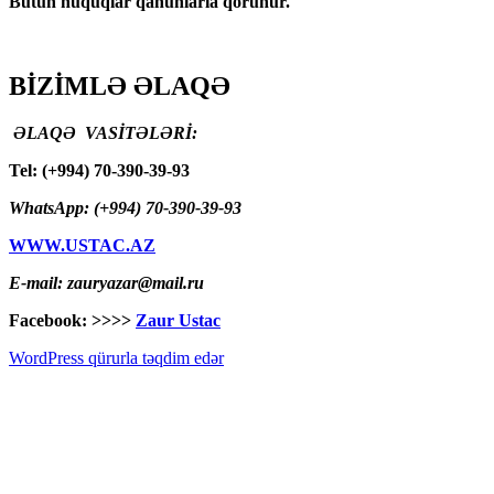
Bütün hüquqlar qanunlarla qorunur.
BİZİMLƏ ƏLAQƏ
ƏLAQƏ VASİTƏLƏRİ:
Tel: (+994) 70-390-39-93
WhatsApp: (+994) 70-390-39-93
WWW.USTAC.AZ
E-mail: zauryazar@mail.ru
Facebook: >>>>
Zaur Ustac
WordPress qürurla təqdim edər