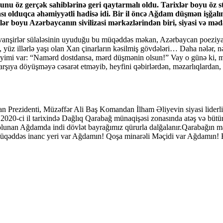
u öz gerçək sahiblərinə geri qaytarmalı oldu. Tarixlər boyu öz st
 olduqca əhəmiyyətli hadisə idi. Bir il öncə Ağdam düşmən işğalın
z illər boyu Azərbaycanın sivilizasi mərkəzlərindən biri, siyasi və 
anşirlər sülaləsinin uyuduğu bu müqəddəs məkan, Azərbaycan poeziyas
ğı, yüz illərlə yaşı olan Xan çinarların kəsilmiş gövdələri… Daha nələr
q deyimi var: “Namərd dostdansa, mərd düşmənin olsun!” Vay o günə ki,
qarşıya döyüşməyə cəsarət etməyib, heyfini qəbirlərdən, məzarlıqlardan, t
an Prezidenti, Müzəffər Ali Baş Komandan İlham Əliyevin siyasi liderl
 2020-ci il tarixində Dağlıq Qarabağ münaqişəsi zonasında atəş və bütün
 olunan Ağdamda indi dövlət bayrağımız qürurla dalğalanır.Qarabağın
üqəddəs inanc yeri var Ağdamın! Qoşa minarəli Məçidi var Ağdamın! Bu 