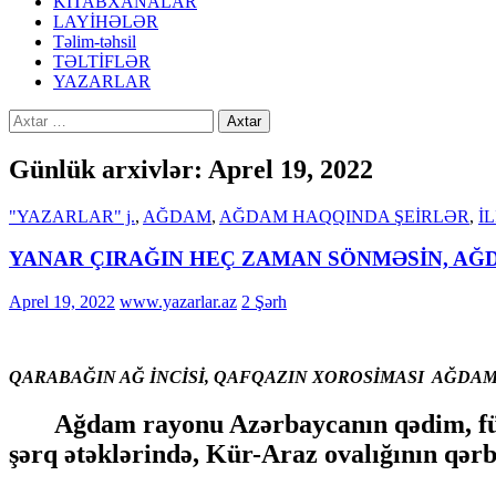
KİTABXANALAR
LAYİHƏLƏR
Təlim-təhsil
TƏLTİFLƏR
YAZARLAR
Axtarış:
Günlük arxivlər: Aprel 19, 2022
"YAZARLAR" j.
,
AĞDAM
,
AĞDAM HAQQINDA ŞEİRLƏR
,
İ
YANAR ÇIRAĞIN HEÇ ZAMAN SÖNMƏSİN, A
Aprel 19, 2022
www.yazarlar.az
2 Şərh
QARABAĞIN
AĞ İNCİSİ, QAFQAZIN XOROSİMASI
AĞDA
Ağdam rayonu Azərbaycanın qədim, füsunk
şərq ətəklərində, Kür-Araz ovalığının qər