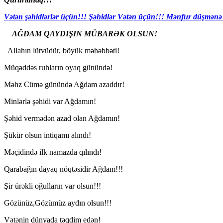
Vətən şəhidlərlər üçün!!! Şəhidlər Vətən üçün!!! Mənfur düşmənə
AĞDAM QAYDIŞIN MÜBARƏK OLSUN!
Allahın lütvüdür, böyük məhəbbəti!
Müqəddəs ruhların oyaq günündə!
Məhz Cümə günündə Ağdam azaddır!
Minlərlə şəhidi var Ağdamın!
Şəhid vermədən azad olan Ağdamın!
Şükür olsun intiqamı alındı!
Məçidində ilk namazda qılındı!
Qarabağın dayaq nöqtəsidir Ağdam!!!
Şir ürəkli oğulların var olsun!!!
Gözünüz,Gözümüz aydın olsun!!!
Vətənin dünyada təqdim edən!