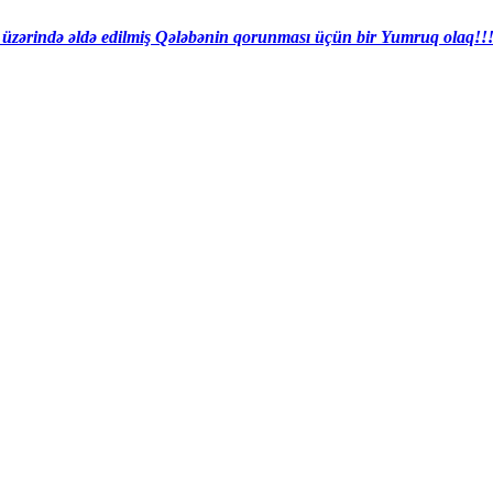
 üzərində əldə edilmiş Qələbənin qorunması üçün bir Yumruq olaq!!