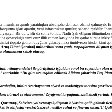
r insanların qurub-yaratdıqları abad şəhərdən əsər-əlamət qalmayıb. Erm
urma işləri aparılır, yeni infrastruktur qurulur, şəhər dirçəldilir. İnanı
 yaşayır. Bir də… Bir də son 270 ildə, Nadir Şah Əfşarın ölümündən s
inə qovuşduğu cəmi otuz illik zaman kəsiyində bu qədər sürətlə inkişaf
bimizi riqqətə gətirən duyğular gələcəyimizə ümidverən hisslər kimi qəl
Artıq İkinci Qarabağ müharibəsi sona çatıb, torpaqlarımız düşmən 
pa olunmasına səbəb olacaq.
tinin nümayəndələri ilə görüşündə işğaldan əvvəl bu rayondan olan 
i xatırladıb: “Bu gün sizə təqdim ediləcək Ağdam şəhərinin Baş Planı
rabağın, bütün Azərbaycanın siyasi və mədəniyyət incisinə çevriləc
ara hörmət və ehtiramımız! Ziyqiymət torpağımız,əzəli,əbədi yerimiz 
 ilə Qorunaq!,Səhvlərə yol verməyək,düşmən hiyləsinə qalib gəlmək ü
 öz töhfəsini versin!Gələcək nəsillər rahat və firavan olsun!!! Qali