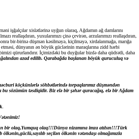
əni işğalçılar xislətlərinə uyğun olaraq, Ağdamın ağ damlarını
lmazı reallaşdıran, yuxularımızı çinə çevirən, arzularımızı reallaşdıran,
onra bir-birinə düşmən kəsilməyə, kiçilməyə, xirdalanmağa, marığa
 etməsi, dünyanın ən böyük güclərinin maraq­larına zidd hərbi
bimizi qürurlandırır. İçimizdəki bu duyğular bizdə daha qüdrətli, daha
işğalından azad edilib. Qarabağda başlanan böyük quruculuq və
məcburi köçkünlərlə söhbətlərində torpaqlarımız düşməndən
 bu sözümün təsdiqidir. Biz elə bir şəhər quracağıq, elə bir Ağdam
ək
.
Vətənimiz!
çün bir olaq,Yumquq olaq!!!Dünya nizamına imza atılsın!!!Türk
b ölkənin,güclü,sayılıb seçilən ölkənin vətəndaşı olmağımızla