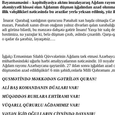
Bəyənnaməsini – kapituliyasiya aktını imzalayaraq Ağdam rayonun
əhəmiyyətli hissəsi olan Ağdamın düşmən işğalından azad olunması
illik vəhşilikləri nəticəsində bu ərazilər yerlə yeksan edilmiş, yü
İmarət Qarabağ xanlığının qurucusu Pənahəli xan başda olmaqla Cav
məzarı, Pənahəli xanın divan otağının yalnız divarları qalan xarabalı
adi görünə bilərdi, bu mənzərə dəhşətə gətirir İnsanı! Yaxşı bir xal
bəxtimizə, nə yazıqlar ki, belə düşmən çıxıb, əslində çıxarılıb. Qarşı-
o qədər də şərəfsiz, ləyaqətsiz….
İşğalçı Ermənistan Silahlı Qüvvələrinin Ağdamı tərk etməsi Azərbayc
müharibəsindəki uğurlu hərbi əməliyyatlarının nəticəsindir. 10 noyabr
Ağdam rayonu Azərbaycana qaytarılıb. 27 ildən sonra işğaldan azad
düşməndən azad edildişükür! 6 min şəhidi,onlarla Milli Qəhrəmanı ,m
QUSMƏTİNDƏ MƏKKƏDƏN GƏTRİLƏN QURAN!
ALİ BAŞ KOMANDANIN DÜALARI VAR!
MÜQƏDDƏS RUHLARA EHTİRAMI VAR!
VÜQARLI, QÜRURLU AĞDAMIMIZ VAR!
VƏTƏN İGİD OĞULLARIN ÇİYNİNDƏ DAYANIR!