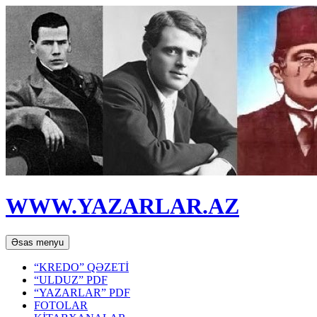
WWW.YAZARLAR.AZ
Axtar
Mühtəviyyata
Əsas menyu
keç
“KREDO” QƏZETİ
“ULDUZ” PDF
“YAZARLAR” PDF
FOTOLAR