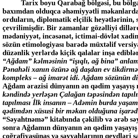
Tarix boyu Qarabağ bölgəsi, bu bölgənin 
baxımdan olduqca əhəmiyyətli məkanlardand
orduların, diplomatik elçilik heyətlərinin
çevrilimişdir. Bir zamanlar gözəlliyi dillə
mədəniyyət, incəsənət, ictimai-dövlət xad
sözün etimologiyası barədə müxtəlif versi
düzənlik yerlərdə kiçik qalalar inşa ediblə
“Ağdam” kəlməsinin “işıqlı, ağ bina” anlamı
Pənahəli xanın özünə ağ daşdan ev tikdirməsi
kompleks – ağ imarət idi. Ağdam sözünün di
Ağdam ərazisi dünyanın ən qədim yaşayış 
kəndində yerləşən Çalağan təpəsindən tapılm
tapılması İlk insanın – Adəmin burda yaşam
qədimdən xüsusi bir məkan olduğuna işarəd
“Səyahtnəmə” kitabında çəkilib və ərəb sə
sonra Ağdamın dünyanın ən qədim yaşayış m
çoğrafiyaşünas və səyyahlarının qeydləri s