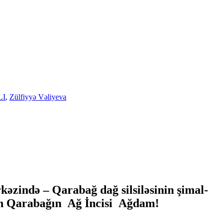
LI
,
Zülfiyyə Vəliyeva
ində – Qarabağ dağ silsiləsinin şimal-
ılan Qarabağın Ağ İncisi Ağdam!