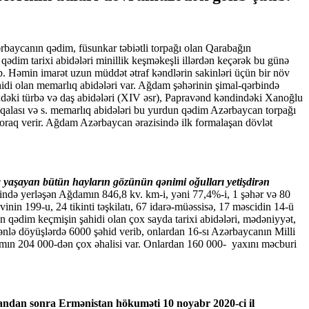
aycanın qədim, füsunkar təbiətli torpağı olan Qarabağın
qədim tarixi abidələri minillik keşməkeşli illərdən keçərək bu günə
b. Həmin imarət uzun müddət ətraf kəndlərin sakinləri üçün bir növ
di olan mеmarlıq abidələri var. Ağdam şəhərinin şimal-qərbində
ndəki türbə və daş abidələri (XIV əsr), Papravənd kəndindəki Xanoğlu
 qalası və s. mеmarlıq abidələri bu yurdun qədim Azərbaycan torpağı
soraq vеrir. Ağdam Azərbaycan ərazisində ilk formalaşan dövlət
da yaşayan bütün hayların gözünün qənimi oğulları yetişdirən
zində yerləşən Ağdamın 846,8 kv. km-i, yəni 77,4%-i, 1 şəhər və 80
in 199-u, 24 tikinti təşkilatı, 67 idarə-müəssisə, 17 məscidin 14-ü
 qədim keçmişin şahidi olan çox sayda tarixi abidələri, mədəniyyət,
lə döyüşlərdə 6000 şəhid verib, onlardan 16-sı Azərbaycanın Milli
amın 204 000-dən çox əhalisi var. Onlardan 160 000- yaxını məcburi
ndan sonra Ermənistan hökuməti 10 noyabr 2020-ci il