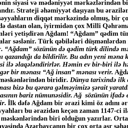
siyasi və mədəniyyət mərkəzlərindən biri o
ır. Strateji əhəmiyyət daşıyan bu ərazilər 
, səyyahların diqqət mərkəzində olmuş, bir ç
rdə dastan olan, iyirmidən çox Milli Qəhrəma
imləri yetişdirən Ağdam! “Ağdam” qədim tür
yalar səslənir. Türk qəbilələri düşmənlərdə
r
. “Ağdam” sözünün də qədim türk dilində mə
 qazandığı da bildirilir. Bu adın yeni məna k
 ilə əlaqələndirirlər. Həmin ev bir-biri ilə h
gər bir mənası “Ağ insan” mənası verir.
Ağda
məskənlərindən biridir
. Dünya tarixində il
ası bizə bu qərara gəlməyimizə şərait yaratdı
asının bariz nümunəsidir. Ağ sözünün ifadə 
ir
. İlk dəfə Ağdam bir ərazi kimi öz adını ər
yyahları bu ərazidən keçən zaman 1147-ci i
əskənlərindən biri olduğun yazırlar. Orta 
ayəsində Azərbaycanın bir çox orta əsr şəhə