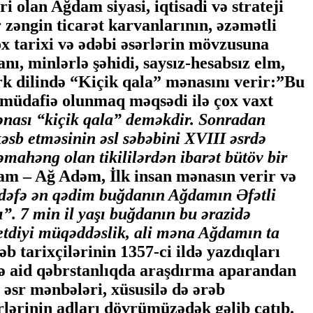
lan Ağdam siyasi, iqtisadi və strateji
zəngin ticarət karvanlarının, əzəmətli
ox tarixi və ədəbi əsərlərin mövzusuna
nı, minlərlə şəhidi, saysız-hesabsız elm,
k dilində “Kiçik qala” mənasını verir:”Bu
n müdafiə olunmaq məqsədi ilə çox vaxt
nası “kiçik qala” deməkdir. Sonradan
əsb etməsinin əsl səbəbini XVIII əsrdə
əmahəng olan tikililərdən ibarət bütöv bir
m – Ağ Adəm, İlk insan mənasın verir və
k dəfə ən qədim buğdanın Ağdamın Əfətli
”. 7 min il yaşı buğdanın bu ərazidə
etdiyi müqəddəslik, ali məna Ağdamın ta
əb tarixçilərinin 1357-ci ildə yazdıqları
lə aid qəbrstanlıqda araşdırma aparandan
əsr mənbələri, xüsusilə də ərəb
rlərinin adları dövrümüzədək gəlib çatıb.