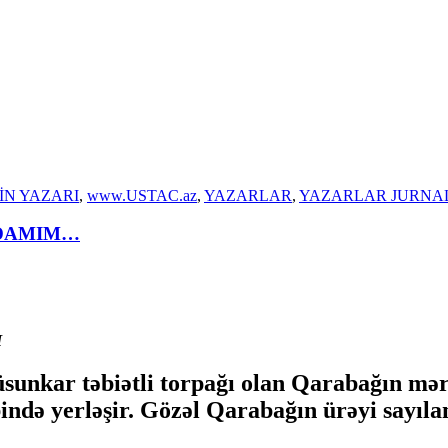
LİN YAZARI
,
www.USTAC.az
,
YAZARLAR
,
YAZARLAR JURNA
ĞDAMIM…
M
ar təbiətli torpağı olan Qarabağın mərkəz
bində yerləşir. Gözəl Qarabağın ürəyi say