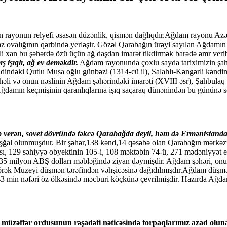
ayonun relyefi əsasən düzənlik, qismən dağlıqdır.Ağdam rayonu Azərb
z ovalığının qərbində yerləşir. Gözəl Qarabağın ürəyi sayılan Ağdamın 
həli xan bu şəhərdə özü üçün ağ daşdan imarət tikdirmək barədə əmr veri
 işıqlı, ağ ev deməkdir.
Ağdam rayonunda çoxlu sayda tariximizin şahi
ndindəki Qutlu Musa oğlu günbəzi (1314-cü il), Salahlı-Kəngərli kəndi
ahəli və onun nəslinin Ağdam şəhərindəki imarəti (XVIII əsr), Şahbulaq
r Ağdamın kеçmişinin qaranlıqlarına işıq saçaraq dünənindən bu gününə 
avab verən, sovet dövründə təkcə Qarabağda deyil, həm də Ermənistan
ən işğal olunmuşdur. Bir şəhər,138 kənd,14 qəsəbə olan Qarabağın mərkə
, 129 səhiyyə obyektinin 105-i, 108 məktəbin 74-ü, 271 mədəniyyət evin
135 milyon ABŞ dolları məbləğində ziyan dəymişdir. Ağdam şəhəri, onun
örək Muzeyi düşmən tərəfindən vəhşicəsinə dağıdılmışdır.Ağdam düşmən
43 min nəfəri öz ölkəsində məcburi köçkünə çevrilmişdir. Hazırda Ağd
zəffər ordusunun rəşadəti nəticəsində torpaqlarımız azad oluna