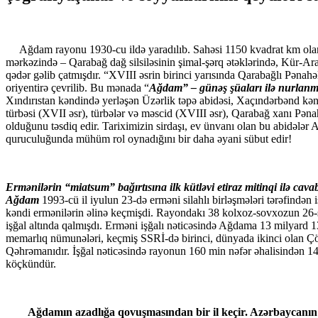
Ağdam rayonu 1930-cu ildə yaradılıb. Sahəsi 1150 kvadrat km olan r
mərkəzində – Qarabağ dağ silsiləsinin şimal-şərq ətəklərində, Kür-Ara
qədər gəlib çatmışdır. “XVIII əsrin birinci yarısında Qarabağlı Pəna
oriyentirə çevrilib. Bu mənada “
Ağdam” – günəş şüaları ilə nurlanmış
Xındırıstan kəndində yеrləşən Üzərlik təpə abidəsi, Xaçındərbənd kə
türbəsi (XVII əsr), türbələr və məscid (XVIII əsr), Qarabağ xanı Pən
olduğunu təsdiq еdir. Tariximizin sirdaşı, еv ünvanı olan bu abidələ
quruculuğunda mühüm rol oynadığını bir daha əyani sübut edir!
Ermənilərin “miatsum” bağırtısına ilk kütləvi etiraz mitinqi ilə c
Ağdam
1993-cü il iyulun 23-də erməni silahlı birləşmələri tərəfind
kəndi ermənilərin əlinə keçmişdi. Rayondakı 38 kolxoz-sovxozun 26-sı
işğal altında qalmışdı. Erməni işğalı nəticəsində Ağdama 13 milyard 
memarlıq nümunələri, keçmiş SSRİ-də birinci, dünyada ikinci olan Ç
Qəhrəmanıdır. İşğal nəticəsində rayonun 160 min nəfər əhalisindən 1
köçkündür.
Ağdamın azadlığa qovuşmasından bir il keçir. Azərbaycanın mü