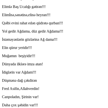
Elimlə Baş Ucalığı gətirən!!!
Elimİnə,sənətinə,elinə heyran!!!
Qəlbi evini rahat edən qüdrətə qurban!!!
Yol gedir Ağdama, düz gedir Ağdama!!!
İstəməyənlərin gözlərinə Ağ dama!!!
Elin qürur yeridir!!!
Muğamın beşiyidir!!!
Dünyada ilklərə imza atan!
İdiglərin var Ağdam!!!
Düşmənə dağ çəkdirən
Fred Asifin,Allahverdin!
Canpoladın, Şirinin var!
Daha çox şəhidin var!!!