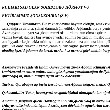
RUHIARI ŞAD OLAN ŞƏHİDLƏRƏ HÖRMƏT VƏ
EHTİRAMIMIZ ŞONSUZDUR!!! (Z.V)
Qafqazın Xrosiması:-
Bir vaxtlar qaynar həyatın olduğu, əməksevə
xarabalığa çeviriblər, şəhəri darmadağın ediblər. Ağdamda bərpa-yenidənq
Azərbaycanın qeyrət və şücaət rəmzi olan ordumuzun olması qürurunu
yatmış böyük güclərə baş əyməyə vadar edilmiş bir xalqın, müstəqilliy
əməliyyatlar keçirməklə möhtəşəm tarixi zəfərə imza atılması kimi qəl
güclü və daha firavan Azərbaycanın qurulacağına şəksiz inam yaradır.
abadlıq işləri Ağdamın da tarixi, mədəni və mənəvi görkəminin bər
A
zərbaycan Prezidenti İlham Əliyev mayın 28-də Ağdam ictimaiyyə
təmizlənəndən sonra onlara daha gözəl şərait yaradılacağını dediyin
quracağıq ki, bütün dünya üçün örnək olacaqdır”.
Tarixən Qarabağın ağ incisi hesab olunan Ağdam bölgəsi, nəinki Qa
Qələbəmizdir:-Vətən,İnsan,yurd sevgimiz!Şəhid olan,qazi olan oğull
Amalımız ,istəyimiz güclü Dövlət,güclü Ordu,güclü xalq ın birliyi
Dünyası ailəsində möhtəşəm Azərbaycan dövlətinin uğurlarina hər kəs
Qürurlanaq!!!