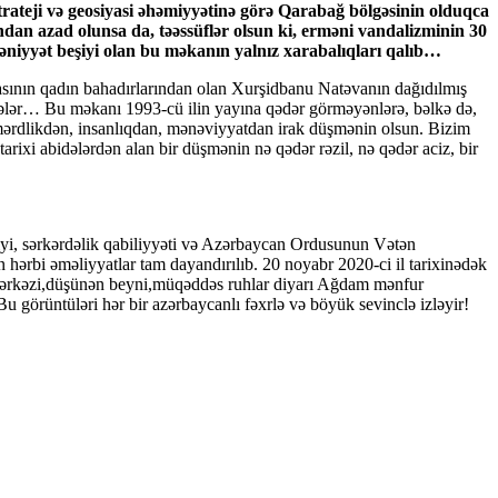
rateji və geosiyasi əhəmiyyətinə görə Qarabağ bölgəsinin olduqca
dan azad olunsa da, təəssüflər olsun ki, erməni vandalizminin 30
mədəniyyət beşiyi olan bu məkanın yalnız xarabalıqları qalıb…
ının qadın bahadırlarından olan Xurşidbanu Natəvanın dağıdılmış
, nələr… Bu məkanı 1993-cü ilin yayına qədər görməyənlərə, bəlkə də,
 mərdlikdən, insanlıqdan, mənəviyyatdan irak düşmənin olsun. Bizim
arixi abidələrdən alan bir düşmənin nə qədər rəzil, nə qədər aciz, bir
iyi, sərkərdəlik qabiliyyəti və Azərbaycan Ordusunun Vətən
 hərbi əməliyyatlar tam dayandırılıb. 20 noyabr 2020-ci il tarixinədək
 mərkəzi,düşünən beyni,müqəddəs ruhlar diyarı Ağdam mənfur
görüntüləri hər bir azərbaycanlı fəxrlə və böyük sevinclə izləyir!