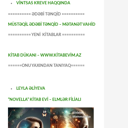
VİNTSAS KREVE HAQQINDA
========== ƏDƏBİ TƏNQİD ==========
MÜSTƏQİL ƏDƏBİ TƏNQİD – MƏTANƏT VAHİD
========== YENİ KİTABLAR ==========
KİTAB DÜKANI – WWW.KİTABEVİM.AZ
======ONU YAXINDAN TANIYAQ======
LEYLA ƏLİYEVA
“NOVELLA” KİTAB EVİ – ELMLƏR FİLİALI