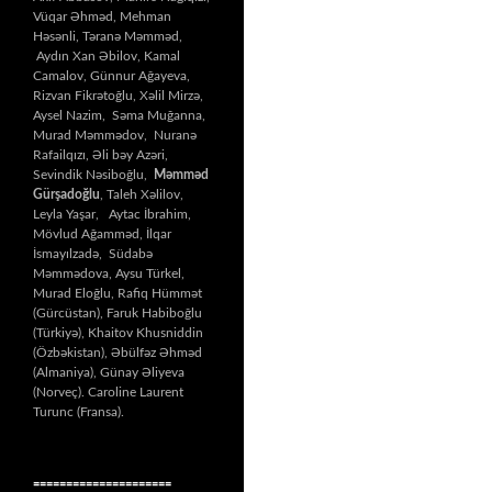
Vüqar Əhməd, Mehman
Həsənli, Təranə Məmməd,
Aydın Xan Əbilov, Kamal
Camalov, Günnur Ağayeva,
Rizvan Fikrətoğlu, Xəlil Mirzə,
Aysel Nazim, Səma Muğanna,
Murad Məmmədov, Nuranə
Rafailqızı, Əli bəy Azəri,
Sevindik Nəsiboğlu,
Məmməd
Gürşadoğlu
, Taleh Xəlilov,
Leyla Yaşar, Aytac İbrahim,
Mövlud Ağamməd, İlqar
İsmayılzadə, Südabə
Məmmədova, Aysu Türkel,
Murad Eloğlu, Rafiq Hümmət
(Gürcüstan), Faruk Habiboğlu
(Türkiyə), Khaitov Khusniddin
(Özbəkistan), Əbülfəz Əhməd
(Almaniya), Günay Əliyeva
(Norveç). Caroline Laurent
Turunc (Fransa).
=====================