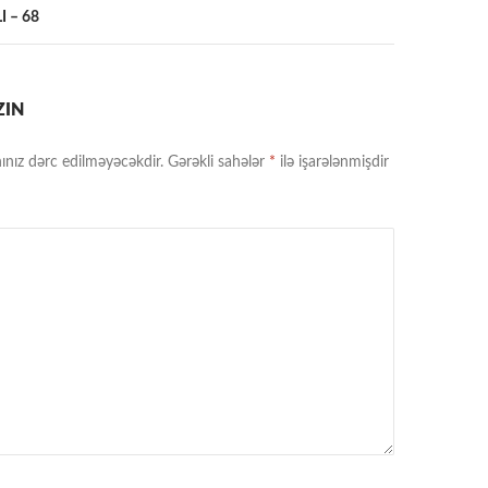
 – 68
ZIN
ınız dərc edilməyəcəkdir.
Gərəkli sahələr
*
ilə işarələnmişdir