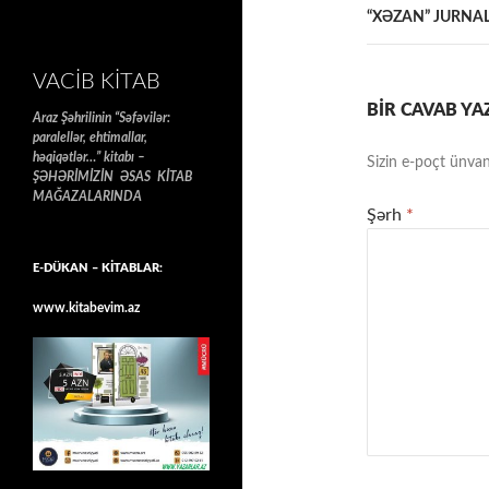
“XƏZAN” JURNALI
VACIB KITAB
BIR CAVAB YA
Araz Şəhrilinin “Səfəvilər:
paralellər, ehtimallar,
həqiqətlər…” kitabı –
Sizin e-poçt ünvan
ŞƏHƏRİMİZİN ƏSAS KİTAB
MAĞAZALARINDA
Şərh
*
E-DÜKAN – KİTABLAR:
www.kitabevim.az