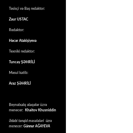
Təsisçi və Baş redaktor:
Zaur USTAC
Redaktor:
Həcər Atakişiyeva
Texniki redaktor:
Tuncay ŞƏHRİLİ
Məsul katib:
Araz ŞƏHRİLİ
Beynəlxalq əlaqələr üzrə
menecer:
Khaitov Khusniddin
Ədəbi tənqid məsələləri üzrə
menecer:
Günnur AĞAYEVA