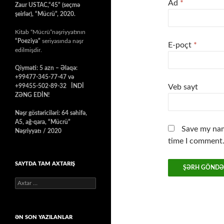
Ad
*
Zaur USTAC,“45” (seçmə
şeirlər), “Mücrü”, 2020.
Kitab “Mücrü”nəşriyyatının
“Poeziya”
seriyasında nəşr
E-poçt
*
edilmişdir.
Qiyməti: 5 azn – Əlaqə:
+99477-345-77-47 və
+99455-502-89-32 İNDİ
Veb sayt
ZƏNG EDİN!
Nəşr göstəriciləri: 64 səhifə,
A5, ağ-qara, “Mücrü”
Save my nam
Nəşriyyatı / 2020
time I comment
SAYTDA TAM AXTARIŞ
Axtarış:
ƏN SON YAZILANLAR