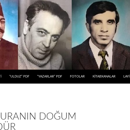
 KEÇ
İ
“ULDUZ” PDF
“YAZARLAR” PDF
FOTOLAR
KİTABXANALAR
LAY
TURANIN DOĞUM
DÜR