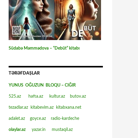
Südabə Məmmədova – “Debüt” kitabı
TƏRƏFDAŞLAR
YUNUS OĞUZUN BLOQU – CIĞIR
525.az
hafta.az
kultur.az
butov.az
tezadlar.az
kitabevim.az
kitabxana.net
adalet.az
goyce.az
radio-kardeche
olaylar.az
yazar.in
mustaqil.az