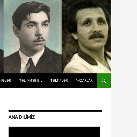
İHƏLƏR
TƏLIM-TƏHSIL
TƏLTİFLƏR
YAZARLAR
ANA DİLİMİZ