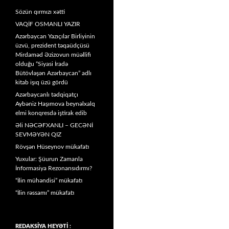
Sözün qırmızı xətti
VAQİF OSMANLI YAZIR
Azərbaycan Yazıçılar Birliyinin
üzvü, prezident təqaüdçüsü
Mirdaməd Əzizovun müəllifi
olduğu “Siyasi İradə
Bütövləşən Azərbaycan” adlı
kitab işıq üzü gördü
Azərbaycanlı tədqiqatçı
Aybəniz Haşımova beynəlxalq
elmi konqresdə iştirak edib
Əli NƏCƏFXANLI – GECƏNİ
SEVMƏYƏN QIZ
Rövşən Hüseynov mükafatı
Yuxular: Şüurun Zamanla
İnformasiya Rezonansıdırmı?
“İlin mühəndisi” mükafatı
“İlin rəssamı” mükafatı
REDAKSİYA HEYƏTİ :