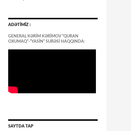
ADƏTİMİZ :
GENERAL KƏRİM KƏRİMOV “QURAN
OXUMAQ”-“YASİN” SURƏSİ HAQQINDA:
SAYTDA TAP