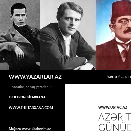
MÜHTƏVIYYATA
Axtar
WWW.YAZARLAR.AZ
“KREDO” QƏZET
"…yazarlar, ancaq yazarlar…"
ELEKTRON KİTABXANA
WWW.USTAC.AZ
WWW.E-KİTABXANA.COM
AZƏR 
GÜNÜ
Mağaza-www.kitabevim.az