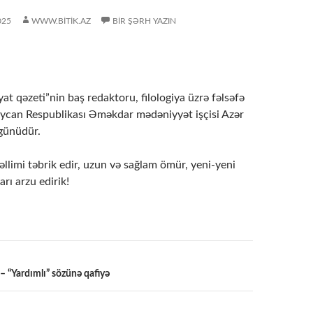
025
WWW.BITIK.AZ
BIR ŞƏRH YAZIN
t qəzeti”nin baş redaktoru, filologiya üzrə fəlsəfə
ycan Respublikası Əməkdar mədəniyyət işçisi Azər
günüdür.
llimi təbrik edir, uzun və sağlam ömür, yeni-yeni
arı arzu edirik!
“Yardımlı” sözünə qafiyə
a