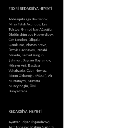
FƏXRİ REDAKSİYA HEYƏTİ
Abbasqulu ağa Bakıxanov,
Mirzə Fətəli Axundov, Lev
Tolstoy, Əhməd bəy Ağaoğlu,
Əbdürrəhim bəy Haqverdiyev,
Cek London, Əliqulu
Qəmküsar, Vintsas Kreve,
Üzeyir Hacıbəyov, Pənahi
Makulu, Səməd Vurğun,
Şəhriyar, Bayram Bayramov,
Hüseyn Arif, Bəxtiyar
Vahabzadə, Cabir Novruz,
İldırım Əkbəroğlu (Füzuli), Alı
Mustafayev, Mustafa
Müseyiboğlu, Ülvi
Bünyadzadə…
REDAKSİYA HEYƏTİ
Ayətxan Ziyad (İsgəndərov),
Akif Abbasov, Mahirə Nağıqızı,