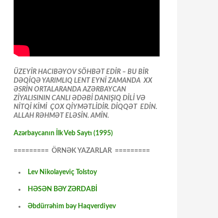
ÜZEYİR HACIBƏYOV SÖHBƏT EDİR – BU BİR
DƏQİQƏ YARIMLIQ LENT EYNİ ZAMANDA XX
ƏSRİN ORTALARANDA AZƏRBAYCAN
ZİYALISININ CANLI ƏDƏBİ DANIŞIQ DİLİ VƏ
NİTQİ KİMİ ÇOX QİYMƏTLİDİR. DİQQƏT EDİN.
ALLAH RƏHMƏT ELƏSİN. AMİN.
Azərbaycanın İlk Veb Saytı (1995)
========= ÖRNƏK YAZARLAR =========
Lev Nikolayeviç Tolstoy
HƏSƏN BƏY ZƏRDABİ
Əbdürrəhim bəy Haqverdiyev