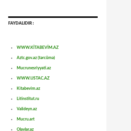
FAYDALIDIR :
WWW.KİTABEVİM.AZ
Aztc.gov.az (tərcümə)
Mucrunesriyyati.az
WWW.USTAC.AZ
Kitabevim.az
Litinstitut.ru
Valideyn.az
Mucru.art
Olaylar.az