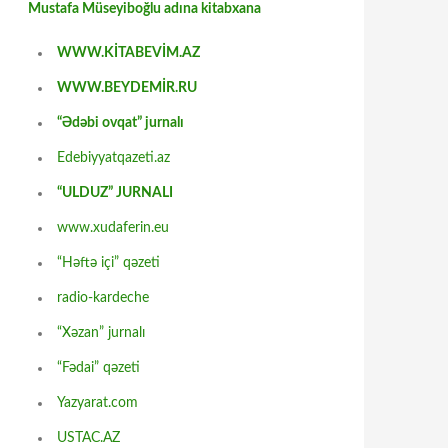
Mustafa Müseyiboğlu adına kitabxana
WWW.KİTABEVİM.AZ
WWW.BEYDEMİR.RU
“Ədəbi ovqat” jurnalı
Edebiyyatqazeti.az
“ULDUZ” JURNALI
www.xudaferin.eu
“Həftə içi” qəzeti
radio-kardeche
“Xəzan” jurnalı
“Fədai” qəzeti
Yazyarat.com
USTAC.AZ