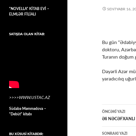
“NOVELLA” KİTAB EVİ –
SENTYABR 16, 2
ELMLƏR FİLİALI
SATIŞDA OLAN KİTAB:
Bu gün “Ədəbiyya
doktoru, Azərba
Turanın doğum 
Dəyərli Azər müə
yaradıcılıq uğurl
>>>>WWW.USTAC.AZ
Yazılar
Südabə Məmmədova –
ÖNCƏKI YAZI
“Debüt” kitabı
üzrə
Əli NƏCƏFXANLI – 
naviqasiy
SONRAKI YAZI
BU XÜSUSİ KİTABDIR: