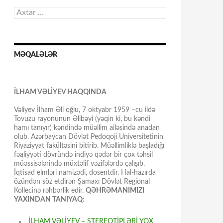
Axtarış:
MƏQALƏLƏR
İLHAM VƏLİYEV HAQQINDA
Vəliyev İlham Əli oğlu, 7 oktyabr 1959 –cu ildə
Tovuzu rayonunun Əlibəyi (yəqin ki, bu kəndi
hamı tanıyır) kəndində müəllim ailəsində anadan
olub. Azərbaycan Dövlət Pedoqoji Universitetinin
Riyaziyyat fakültəsini bitirib. Müəllimliklə başladığı
fəaliyyəti dövründə indiyə qədər bir çox təhsil
müəssisələrində müxtəlif vəzifələrdə çalışıb.
İqtisad elmləri namizədi, dosentdir. Hal-hazırda
özündən söz etdirən Şamaxı Dövlət Regional
Kollecinə rəhbərlik edir.
QƏHRƏMANIMIZI
YAXINDAN TANIYAQ:
İLHAM VƏLİYEV – STEREOTİPLƏRİ YOX