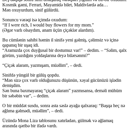
Kosmik gəmi, Ferrari, Mayamidə bilet, Maldivlərdə ada…
Mən oxuyurdum, sinif gülürdü.
Sonuncu vərəqi isə içimdə oxudum:
“If I were rich, I would buy flowers for my mom.”
(Əgər varlı olsaydım, anam üçün çiçəklər alardım).
Bu cümlənin sahibi həmin il sinifə yeni gəlmiş, çəlimsiz və içinə
qapanıq bir uşaq idi.
“Aramızda çox duyğusal bir dostumuz var!” – dedim. – “Səlim, qalx
görüm, yazdığını yoldaşlarına deyə bilərsənmi?”
“Çiçək alaram, yazmışam, müəllim”, – dedi.
Sinifdə yüngül bir gülüş qopdu.
“Mən sizə çox varlı olduğunuzu düşünün, xəyal gücünüzü işlədin
demişdim.
Sən buna baxmayaraq “çiçək alaram” yazmısansa, deməli mühüm
bir səbəbin var”, – dedim.
O bir müddət susdu, sonra asta səslə ayağa qalxaraq: “Başqa heç nə
ağlıma gəlmədi, müəllim”, – dedi.
Üzündə Mona Liza tablosunu xatırladan, gülmək və ağlamaq
arasında qəribə bir ifadə vardı.