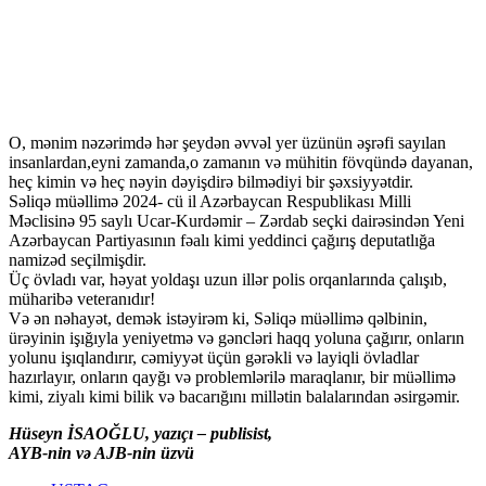
O, mənim nəzərimdə hər şeydən əvvəl yer üzünün əşrəfi sayılan
insanlardan,eyni zamanda,o zamanın və mühitin fövqündə dayanan,
heç kimin və heç nəyin dəyişdirə bilmədiyi bir şəxsiyyətdir.
Səliqə müəllimə 2024- cü il Azərbaycan Respublikası Milli
Məclisinə 95 saylı Ucar-Kurdəmir – Zərdab seçki dairəsindən Yeni
Azərbaycan Partiyasının fəalı kimi yeddinci çağırış deputatlığa
namizəd seçilmişdir.
Üç övladı var, həyat yoldaşı uzun illər polis orqanlarında çalışıb,
müharibə veteranıdır!
Və ən nəhayət, demək istəyirəm ki, Səliqə müəllimə qəlbinin,
ürəyinin işığıyla yeniyetmə və gəncləri haqq yoluna çağırır, onların
yolunu işıqlandırır, cəmiyyət üçün gərəkli və layiqli övladlar
hazırlayır, onların qayğı və problemlərilə maraqlanır, bir müəllimə
kimi, ziyalı kimi bilik və bacarığını millətin balalarından əsirgəmir.
Hüseyn İSAOĞLU, yazıçı – publisist,
AYB-nin və AJB-nin üzvü