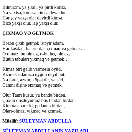
Bilmirəm, ya şıxdı, ya pirdi kimsə,
Nə vaxtsa, kiməsə kimsə deyə dur.
Hər şey yaxşı olar deyirdi kimsə,
Bizə yaxşı olur, lap yaxşı olur.
ÇIXMAQ VƏ GETMƏK
Bəzən çıxıb getmək istəyir adam,
Hər kəsdən, hər yerdən çıxmaq və getmək…
O olmaz, bu olmaz, o-bu heç olmaz,
Bütün tabuları yıxmaq və getmək…
Kimsə biri gəlib verməsin öyüd,
Bizim səcdəmizə uyğun deyil büt.
Nə fərqi, azıdır, köpəkdir, ya süd,
Canını dişinə sıxmaq və getmək.
Olur Tanrı küsür, ya bəndə birdən,
Çoxdu düşdüyümüz boş fəndən birdən.
Kim nə aparır ki, gedəndə birdən,
Oları-olmazı yığmaq və getmək.
Müəllif:
SÜLEYMAN ABDULLA
SÜLEYMAN ABDULLANIN YAZILARI