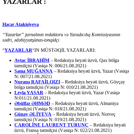
YAZARLAR :
Həcər Atakişiyeva
“Yazarlar” jurnalının redaktoru və Yaradıcılıq Komissiyasının
sədri, ədəbiyyatşünas-tənqidçı
“
YAZARLAR
“IN MÜSTƏQİL YAZARLARI:
Aytac İBRAHİM
– Redaksiya heyəti üzvü, Qax bölgə
təmsilçisi (Vəsiqə N: 006/21.08.2021)
Səma MUĞANNA
– Redaksiya heyəti üzvü, Yazar (Vəsiqə
N: 007/21.08.2021)
Nuranə RAFAİLQIZI
– Redaksiya heyəti üzvü, Göyçay
bölgə təmsilçisi (Vəsiqə N: 010/21.08.2021)
Leyla YAŞAR
– Redaksiya heyəti üzvü, Yazar (Vəsiqə
N:011/21.08.2021)
Əbülfəz ƏHMƏD
– Redaksiya heyəti üzvü, Almaniya
təmsilçisi (Vəsiqə N: 018/21.08.2021)
Günay ƏLİYEVA
– Redaksiya heyəti üzvü, Norveç
təmsilçisi (Vəsiqə N: 019/21.08.2021)
CAROLİNE LAURENT TURUNC
– Redaksiya heyəti
üzvü, Fransa təmsilçisi (Vəsiqə N: 022/21.08.2021)