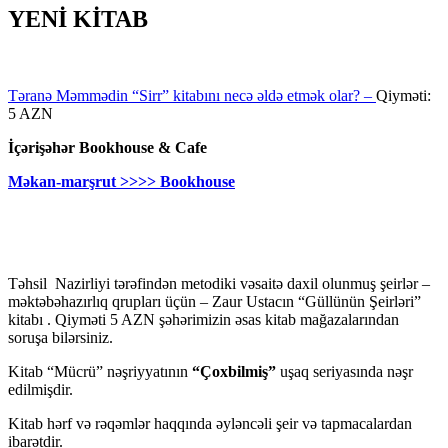
YENİ KİTAB
Təranə Məmmədin “Sirr” kitabını necə əldə etmək olar? –
Qiyməti:
5 AZN
İçərişəhər Bookhouse & Cafe
Məkan-marşrut >>>> Bookhouse
Təhsil Nazirliyi tərəfindən metodiki vəsaitə daxil olunmuş şeirlər –
məktəbəhazırlıq qrupları üçün – Zaur Ustacın “Güllünün Şeirləri”
kitabı . Qiyməti 5 AZN şəhərimizin əsas kitab mağazalarından
soruşa bilərsiniz.
Kitab “Mücrü” nəşriyyatının
“Çoxbilmiş”
uşaq seriyasında nəşr
edilmişdir.
Kitab hərf və rəqəmlər haqqında əyləncəli şeir və tapmacalardan
ibarətdir.