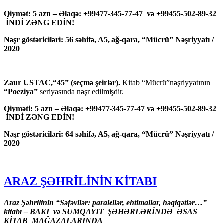
Qiymət: 5 azn – Əlaqə: +99477-345-77-47 və +99455-502-89-32
İNDİ ZƏNG EDİN!
Nəşr göstəriciləri: 56 səhifə, A5, ağ-qara, “Mücrü” Nəşriyyatı /
2020
Zaur USTAC,“45” (seçmə şeirlər).
Kitab “Mücrü”nəşriyyatının
“Poeziya”
seriyasında nəşr edilmişdir.
Qiyməti: 5 azn – Əlaqə: +99477-345-77-47 və +99455-502-89-32
İNDİ ZƏNG EDİN!
Nəşr göstəriciləri: 64 səhifə, A5, ağ-qara, “Mücrü” Nəşriyyatı /
2020
ARAZ ŞƏHRİLİNİN KİTABI
Araz Şəhrilinin “Səfəvilər: paralellər, ehtimallar, həqiqətlər…”
kitabı – BAKI və SUMQAYIT ŞƏHƏRLƏRİNDƏ ƏSAS
KİTAB MAĞAZALARINDA