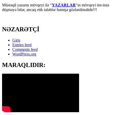
Müstəqil yazarın mövqeyi ilə “
YAZARLAR
“ın mövqeyi üst-üstə
düşməyə bilər, ancaq etik tələblər həmişə gözlənilməlidir!!!
NƏZARƏTÇİ
Giriş
Entries feed
Comments feed
WordPress.org
MARAQLIDIR: