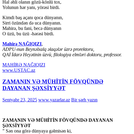
Hal əhli olanın gözü-könlü tox,
Yolunun hər yanı, yörəsi birdi.
Kimdi baş açanı qoca dünyanın,
Sirri özündən də uca dünyanın.
Mahirə, bu fani, becə dünyanın
O üzü, bu üzü -hərəsi birdi.
Mahirə NAĞIQIZI
,
ADPU-nun Beynəlxalq əlaqələr üzrə prorektoru,
QAİ İdarə Heyətinin üzvü, filologiya elmləri doktoru, professor.
MAHİRƏ NAĞIQIZI
www.USTAC.az
ZAMANIN VƏ MÜHİTİN FÖVQÜNDƏ
DAYANAN ŞƏXSİYYƏT
Sentyabr 23, 2025
www.yazarlar.az
Bir şərh yazın
ZAMANIN VƏ MÜHİTİN FÖVQÜNDƏ DAYANAN
ŞƏXSİYYƏT
” Sən ona görə dünyaya gəlmisən ki,