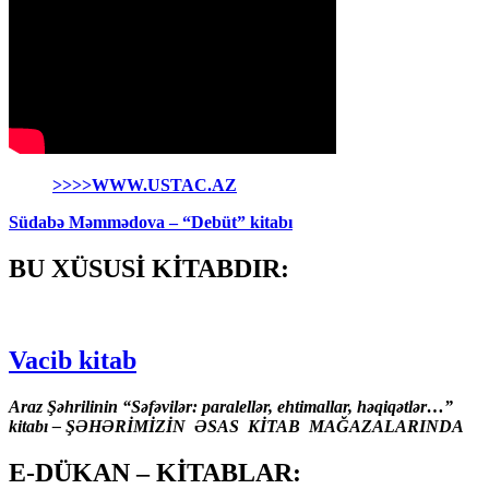
>>>>WWW.USTAC.AZ
Südabə Məmmədova – “Debüt” kitabı
BU XÜSUSİ KİTABDIR:
Vacib kitab
Araz Şəhrilinin “Səfəvilər: paralellər, ehtimallar, həqiqətlər…”
kitabı – ŞƏHƏRİMİZİN ƏSAS KİTAB MAĞAZALARINDA
E-DÜKAN – KİTABLAR: