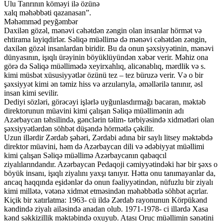
Ulu Tanrının köməyi ilə özünə
xalq məhəbbəti qazanasan”.
Məhəmməd peyğəmbər
Daxilən gözəl, mənəvi cəhətdən zəngin olan insanlar hörmət və
ehtirama layiqdirlər. Səliqə müəllimə də mənəvi cəhətdən zəngin,
daxilən gözəl insanlardan biridir. Bu da onun şəxsiyyətinin, mənəvi
dünyasının, işıqlı ürəyinin böyüklüyündən xəbər verir. Məhiz ona
görə də Səliqə müəllimədə xeyirxahlıq, alicənablıq, mərdlik və s.
kimi müsbət xüsusiyyətlər özünü tez – tez büruzə verir. Və o bir
şəxsiyyət kimi ən təmiz hiss və arzularıyla, əməllərilə tanınır, əsl
insan kimi sevilir.
Dediyi sözləri, görəcəyi işlərlə uyğunlasdırmağı bacaran, məktəb
direktorunun müavini kimi çalışan Səliqə müəllimənin adı
Azərbaycan təhsilində, gənclərin təlim- tərbiyəsində xidmətləri olan
şəxsiyyətlərdən söhbət düşəndə hörmətlə çəkilir.
Uzun illərdir Zərdab şəhəri, Zərdabi adına bir saylı litsey məktəbdə
direktor müavini, həm də Azərbaycan dili və ədəbiyyat müəllimi
kimi çalışan Səliqə müəllimə Azərbaycanın qabaqcıl
ziyalılarındandır. Azərbaycan Pedaqoji cəmiyyətindəki hər bir şəxs o
böyük insanı, işıqlı ziyalını yaxşı tanıyır. Hətta onu tanımayanlar da,
ancaq haqqında eşidənlər də onun fəaliyyətindən, nüfuzlu bir ziyalı
kimi millətə, vətənə xidmət etməsindən məhəbbətlə söhbət açırlar.
Kiçik bir xatırlatma: 1963- cü ildə Zərdab rayonunun Körpükənd
kəndində ziyalı ailəsində anadan olub. 1971-1978- ci illərdə Xasa
kənd səkkizillik məktəbində oxuyub. Atası Oruc müəllimin sənətini