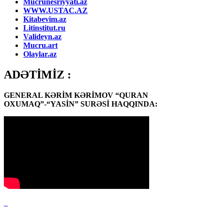
Mucrunesriyyati.az
WWW.USTAC.AZ
Kitabevim.az
Litinstitut.ru
Valideyn.az
Mucru.art
Olaylar.az
ADƏTİMİZ :
GENERAL KƏRİM KƏRİMOV “QURAN
OXUMAQ”-“YASİN” SURƏSİ HAQQINDA: