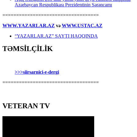
Azərbaycan Respublikası Prezidentinin Sərəncamı
===================================
WWW.YAZARLAR.AZ
və
WWW.USTAC.AZ
“YAZARLAR.AZ” SAYTI HAQQINDA
TƏMSİLÇİLİK
>>>siirsarnici-e-dergi
===================================
VETERAN TV