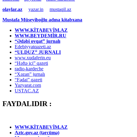
olaylar.az
yazar.in
mustaqil.az
Mustafa Müseyiboğlu adına kitabxana
WWW.KİTABEVİM.AZ
WWW.BEYDEMİR.RU
“Ədəbi ovqat” jurnalı
Edebiyyatqazeti.az
“ULDUZ” JURNALI
www.xudaferin.eu
“Həftə içi” qəzeti
radio-kardeche
“Xəzan” jurnalı
“Fədai” qəzeti
Yazyarat.com
USTAC.AZ
FAYDALIDIR :
WWW.KİTABEVİM.AZ
Aztc.gov.az (tərcümə)