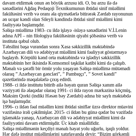
davam etdirmək onun ən böyük arzusu idi. O, bu arzu ilə də
sənədlərini Ağdaş Pedaqoji Texnikumunun ibtidai sinif müəllimi
fakültəsini verib və oranı əla qiymətlərlə bitirərək Zərdab rayonunun
ən ucqar kəndi olan Sileyli kəndində ibtidai sinif müəllimi kimi
fəaliyyətə başlamışdır.
Səliqə müəllimə 1983- cu ildə işləyə -isləyə sənədlərini V.İ.Lenin
adına APİ – nin filologiya fakültəsinin qiyabi şöbəsinə verib və
instituta qəbul olub.
Təhsilini başa vurandan sonra Xasa səkkizillik məktəbində
Azərbaycan dili və ədəbiyyat müəllimi kimi fəaliyyət göstərməyə
başlayıb. Körpülü kənd orta məktəbində və işlədiyi səkkizillik
məktəbinin her ikisində Komsomol təşkilat katibi kimi də çalışıb.
Mənalı və şərəfli bir ömür yolu yaşayan Səliqə müəllimə mütəmadi
olaraq ” Azərbaycan gəncləri”, ” Pambıqçı”, ” Sovet kəndi”
qəzetlərində məqalələrlə çıxış edirdi.
1988- ci ildə institutu bitirib ailə həyatı quran Səliqə xanım ailə
vəziyyəti ilə əlaqədar olaraq 1991- ci ildə rayon mərkəzinə köçmüş,
Maksim Qorki (indiki Həsən bəy Zərdabi) adına bir saylı məktəbdə
işə başlamışdır.
1996- cı ildən fəal müəllim kimi ibtidai siniflər üzrə direktor müavini
vəzifəsinə irəli çəkilmişlər. 2015- ci ildən bu günə qədər bu vəzifədə
işləməklə yanaşı, Azərbaycan dili və ədəbiyyat müəllimi kimi də
fəaliyyətini davam etdirmişdir. Üc kitab müəllifidir.
Səliqə müəllimənin keçdiyi mənalı həyat yolu uğurlu, işıqlı yoldur.
Hər dəfə institut müəllimlərini xatırlayanda deyir: “Bizim görkəmli