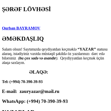
ŞƏRƏF LÖVHƏSİ
Qurban BAYRAMOV
ƏMƏKDAŞLIQ
Salam olsun! Saytımızda qeydiyatdan keçməklə
“YAZAR”
statusu
alaraq, istədiyiniz vaxtda müstəqil şəkildə öz yazılarınızı dərc edə
bilərsiniz
(
bu çox sadə və asandır
).
Qeydiyyatdan keçmək üçün
əlaqə saxlayın.
ƏLAQƏ:
Tel: (+994) 70-390-39-93
E-mail: zauryazar@mail.ru
WhatsApp: (
+994
) 70-390-39-93