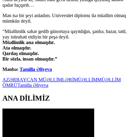
qədər hıçqırıb…
Mən isə bir şeyi anladım. Universitet diplomu ilə müəllim olmaq
mümkün deyil.
“Müəllimlik səhər gedib günortaya qayıtdığın, şənbə, bazar, tətil,
yay istirahəti etdiyin bir peşə deyil.
Müəllimlik ana olmaqdır.
Ata olmaqdır.
Qardaş olmaqdır.
Bir sözlə, insan olmaqdır.”
Mənbə:
Tamilla Əliyeva
AZƏRBAYCAN MÜƏLLİMLƏRİ
MÜƏLLİM
MÜƏLLİM
ÖMRÜ
Tamilla Əliyeva
ANA DİLİMİZ