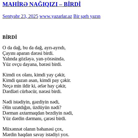
MAHİRƏ NAĞIQIZI – BİRDİ
Sentyabr 23, 2025
www.yazarlar.az
Bir şərh yazın
BİRDİ
O da dağ, bu da dağ, ayrı-ayrıdı,
Çayını aparan dərəsi birdi.
Yalında gözləyə, yan-yörəsində,
Yüz ovçu dayana, bərəsi birdi.
Kimdi ox olanı, kimdi yay çəkir,
Kimdi qazan asan, kimdi pay çəkir.
Neçə min ildir ki, ərlər hay çəkir,
Dərdləri cürbəcür, nərəsi birdi.
Nədi istədiyin, gəzdiyin nədi,
Əlin uzatdığın, üzdüyün nədi?
Dərman axtarmaqdan bezdiyin nədi,
Yüz dərdin dərmanı, çarəsi birdi.
Müxənnət olanın bəhanəsi çox,
Mərdin haqdan savay istədiyi yox.