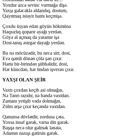
Yoxdur azca sevinc vurmağa dişə.
Yaxşı gələcəklə aldandıq, dostum,
Qayıtmaq istəyir hamı keçmişə.
Çoxdu üsyan edən göyün hökmünə
Haqsızlıq qoparır ayağı yerdən.
Göyə əl açmaq da yaramır işə
Dost-tanış əsirgər dayağı yerdən.
Bu nə möcüzədir, bu necə sirr, dost,
Evə qəmli dönən çölə şən çıxır.
Hamı bir-birindən şübhəlidir, dost,
Hər küncdən, hər tindən işverən çıxır.
YAXŞI OLAN ŞEİR
Vaxtı çoxdan keçib asi olmağın,
Nə Tanrı razıdır, nə bəndə vaxtdan.
Zamanı yetişib vədə dolmağın,
Zülm ərşə çıxır keçəndə vaxtdan.
Qanunsa dövlətdir, zordusa çətə,
Yoxsa insaf gərək, varsa din gərək.
Başqa necə olur gəlmək lənətə,
Adamın naxışı gətirsin gərək.