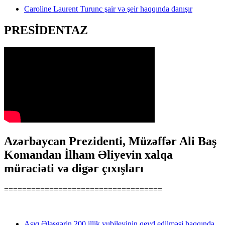
Caroline Laurent Turunc şair və şeir haqqında danışır
PRESİDENTAZ
Azərbaycan Prezidenti, Müzəffər Ali Baş
Komandan İlham Əliyevin xalqa
müraciəti və digər çıxışları
===================================
Aşıq Ələsgərin 200 illik yubileyinin qeyd edilməsi haqqında