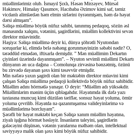
müəllimlərimiz olub. İsmayıl Şıxlı, Həsən Mirzəyev, Mürsəl
Həkimov, Himalay Qasımov, Hacıbaba Əzimov kimi saf, təmiz
vicdanlı alimlərdən həm elmin sirlərini öyrənmişəm, həm də həyat
dərsi almışam”.
Səliqə müəllimə böyük nüfuz sahibi, tanınmış pedaqoq, sözün əsl
mənasında xalqını, vətənini, şagirdlərini, müəllim kollektivini sevən
direktor müavinidir.
Haşiyə: Səliqə müəllimə deyir ki, dünya şöhrətli Nyutondan
soruşurlar ki, elimdə belə nəhəng gorunməyinizin səbəbi nədir? O,
tərəddüd etmədən, iftixarla demişdir. ” Mən müəllimim Dekartın
çiyinləri üzərində dayanmışam”. – Nyuton sevimli müəllimi Dekartı
dünyanın ən uca dağına – Comolunqa zirvəsinə bənzətmiş, özünü
bu zirvədə dayanan şəxs kimi təsəvvür etmişdir.
Min nəfərə yaxın şagirdi olan bir məktəbin direktor müavini kimi
çalışan Səliqə müəllimə pedaqoji kollektivdə böyük nüfuz sahibidir.
Müəllim adını hörmətlə yanaşır. O deyir: “Müəllim adı yüksəkdir.
Müəllimlərim mənim üçün qibləgahdır. Həyatımda ilk dəfə yazı
taxtasına muncuq kimi düzülən təriflər, sonsuz həyat yoluma, ömür
yoluma çevrilib. Həyatda nə qazanmışamsa valideyinlərimə və
müəllimlərimə borcluyam”.
Şərəfli bir həyat məktəbi keçən Səliqə xanım müəllim həyatına,
ziyalı işığına hörmət bəsləyir. İnsanların taleyini, şagirdlərin
gələcəyini düşünən, vətənin yaralarına məlhəm olan, intellektual
səviyyəyə malik olan şəxs kimi böyük nüfuz sahibidir.