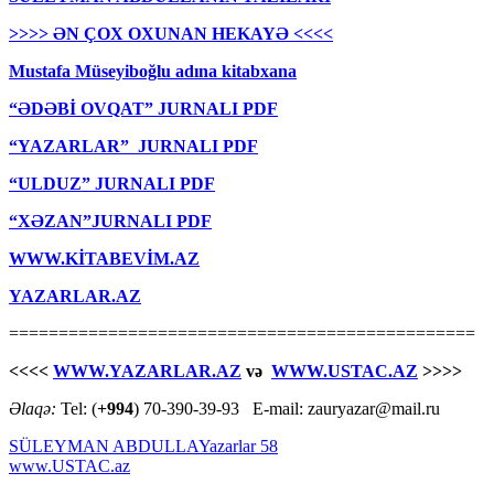
>>>> ƏN ÇOX OXUNAN HEKAYƏ <<<<
Mustafa Müseyiboğlu adına kitabxana
“ƏDƏBİ OVQAT” JURNALI PDF
“YAZARLAR” JURNALI PDF
“ULDUZ” JURNALI PDF
“XƏZAN”JURNALI PDF
WWW.KİTABEVİM.AZ
YAZARLAR.AZ
===============================================
<<<<
WWW.YAZARLAR.AZ
və
WWW.USTAC.AZ
>>>>
Əlaqə:
Tel: (
+994
) 70-390-39-93 E-mail: zauryazar@mail.ru
SÜLEYMAN ABDULLA
Yazarlar 58
www.USTAC.az