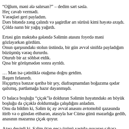
“Oğlum, məni ələ salırsan?” – dedim sərt səslə.
Heç cavab vermədi.
Vərəqləri geri payladım.
Dərs bitəndə zəng çalındı və şagirdlər arı sürüsü kimi həyətə axışdı.
Çöldə narın bir yağış yağırdı.
Ertəsi gün məktəbə gələndə Səlimin atasını foyedə məni
gözləyərkən gördüm.
Onun qarşısındakı stolun üstündə, bir gün əvvəl sinifdə payladığım
büzüşmüş vərəq dururdu.
Oturub bir az söhbət etdik.
Qısa bir görüşmədən sonra ayrıldı.
… Mən isə çətinliklə otağıma doğru getdim.
Başım fırlanırdı.
Hıçqırtıya bənzər qəribə bir şey, diafraqmamdan boğazıma qədər
qalxmış, partlamağa hazır dayanmışdı.
O balaca boşluğu “çiçək”lə dolduran Səlimin həyatındakı ən böyük
boşluğu da çiçəklə doldurmağa çalışdığını anladım.
Onu da bildim ki, Səlim üç ay əvvəl anasını avtomobil qəzasında
itirib və o gündən etibarən, atasıyla hər Cümə günü məzarlığa gedib,
anasının məzarına çiçək qoyur.
Atası deyirdi ki, Səlim ötən gecə üzünü yastığa qoyaraq səhərə