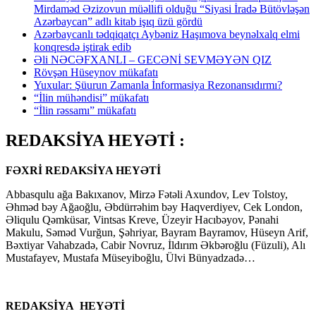
Mirdaməd Əzizovun müəllifi olduğu “Siyasi İradə Bütövləşən
Azərbaycan” adlı kitab işıq üzü gördü
Azərbaycanlı tədqiqatçı Aybəniz Haşımova beynəlxalq elmi
konqresdə iştirak edib
Əli NƏCƏFXANLI – GECƏNİ SEVMƏYƏN QIZ
Rövşən Hüseynov mükafatı
Yuxular: Şüurun Zamanla İnformasiya Rezonansıdırmı?
“İlin mühəndisi” mükafatı
“İlin rəssamı” mükafatı
REDAKSİYA HEYƏTİ :
FƏXRİ REDAKSİYA HEYƏTİ
Abbasqulu ağa Bakıxanov, Mirzə Fətəli Axundov, Lev Tolstoy,
Əhməd bəy Ağaoğlu, Əbdürrəhim bəy Haqverdiyev, Cek London,
Əliqulu Qəmküsar, Vintsas Kreve, Üzeyir Hacıbəyov, Pənahi
Makulu, Səməd Vurğun, Şəhriyar, Bayram Bayramov, Hüseyn Arif,
Bəxtiyar Vahabzadə, Cabir Novruz, İldırım Əkbəroğlu (Füzuli), Alı
Mustafayev, Mustafa Müseyiboğlu, Ülvi Bünyadzadə…
REDAKSİYA HEYƏTİ