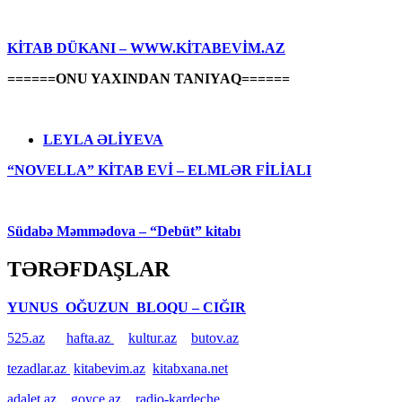
KİTAB DÜKANI – WWW.KİTABEVİM.AZ
======ONU YAXINDAN TANIYAQ======
LEYLA ƏLİYEVA
“NOVELLA” KİTAB EVİ – ELMLƏR FİLİALI
Südabə Məmmədova – “Debüt” kitabı
TƏRƏFDAŞLAR
YUNUS OĞUZUN BLOQU – CIĞIR
525.az
hafta.az
kultur.az
butov.az
tezadlar.az
kitabevim.az
kitabxana.net
adalet.az
goyce.az
radio-kardeche