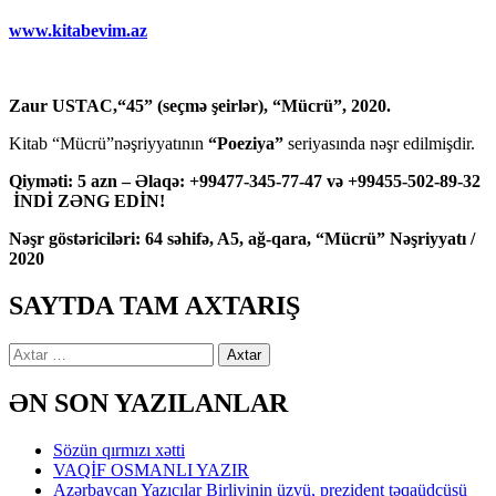
www.kitabevim.az
Zaur USTAC,“45” (seçmə şeirlər), “Mücrü”, 2020.
Kitab “Mücrü”nəşriyyatının
“Poeziya”
seriyasında nəşr edilmişdir.
Qiyməti: 5 azn – Əlaqə: +99477-345-77-47 və +99455-502-89-32
İNDİ ZƏNG EDİN!
Nəşr göstəriciləri: 64 səhifə, A5, ağ-qara, “Mücrü” Nəşriyyatı /
2020
SAYTDA TAM AXTARIŞ
Axtarış:
ƏN SON YAZILANLAR
Sözün qırmızı xətti
VAQİF OSMANLI YAZIR
Azərbaycan Yazıçılar Birliyinin üzvü, prezident təqaüdçüsü