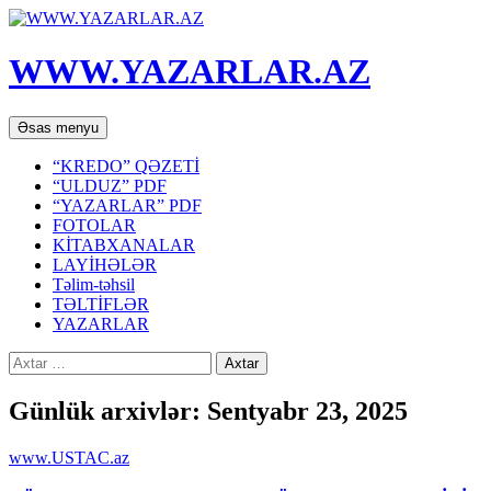
WWW.YAZARLAR.AZ
Axtar
Mühtəviyyata
Əsas menyu
keç
“KREDO” QƏZETİ
“ULDUZ” PDF
“YAZARLAR” PDF
FOTOLAR
KİTABXANALAR
LAYİHƏLƏR
Təlim-təhsil
TƏLTİFLƏR
YAZARLAR
Axtarış:
Günlük arxivlər: Sentyabr 23, 2025
www.USTAC.az