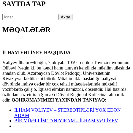
SAYTDA TAP
Axtarış:
MƏQALƏLƏR
İLHAM VƏLİYEV HAQQINDA
Vəliyev İlham Əli oğlu, 7 oktyabr 1959 –cu ildə Tovuzu rayonunun
Əlibəyi (yəqin ki, bu kəndi hamı tanıyır) kəndində müəllim ailəsində
anadan olub. Azərbaycan Dövlət Pedoqoji Universitetinin
Riyaziyyat fakültəsini bitirib. Müəllimliklə başladığı fəaliyyəti
dövründə indiyə qədər bir çox təhsil müəssisələrində müxtəlif
vəzifələrdə çalışıb. İqtisad elmləri namizədi, dosentdir. Hal-hazırda
özündən söz etdirən Şamaxı Dövlət Regional Kollecinə rəhbərlik
edir.
QƏHRƏMANIMIZI YAXINDAN TANIYAQ:
İLHAM VƏLİYEV – STEREOTİPLƏRİ YOX EDƏN
ADAM
BİR MÜƏLLİM TANIYIRAM – İLHAM VƏLİYEV