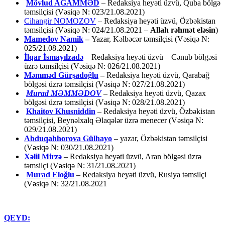
Mövlud AĞAMMƏD
– Redaksiya heyəti üzvü, Quba bölgə
təmsilçisi (Vəsiqə N: 023/21.08.2021)
Cihangir NOMOZOV
– Redaksiya heyəti üzvü, Özbəkistan
təmsilçisi (Vəsiqə N: 024/21.08.2021 –
Allah rəhmət eləsin
)
Mamedov Namik
–
Yazar, Kəlbəcər təmsilçisi (Vəsiqə N:
025/21.08.2021)
İlqar İsmayılzadə
–
Redaksiya heyəti üzvü – Cənub bölgəsi
üzrə təmsilçisi (Vəsiqə N: 026/21.08.2021)
Məmməd Gürşadoğlu
–
Redaksiya heyəti üzvü, Qarabağ
bölgəsi üzrə təmsilçisi (Vəsiqə N: 027/21.08.2021)
Murad MƏMMƏDOV
–
Redaksiya heyəti üzvü, Qazax
bölgəsi üzrə təmsilçisi (Vəsiqə N: 028/21.08.2021)
Khaitov Khusniddin
– Redaksiya heyəti üzvü, Özbəkistan
təmsilçisi, Beynəlxalq Əlaqələr üzrə menecer (Vəsiqə N:
029/21.08.2021)
Abduqahhorova Gülhayo
– yazar, Özbəkistan təmsilçisi
(Vəsiqə N: 030/21.08.2021)
Xəlil Mirzə
– Redaksiya heyəti üzvü, Aran bölgəsi üzrə
təmsilçi (Vəsiqə N: 31/21.08.2021)
Murad Eloğlu
– Redaksiya heyəti üzvü, Rusiya təmsilçi
(Vəsiqə N: 32/21.08.2021
QEYD: