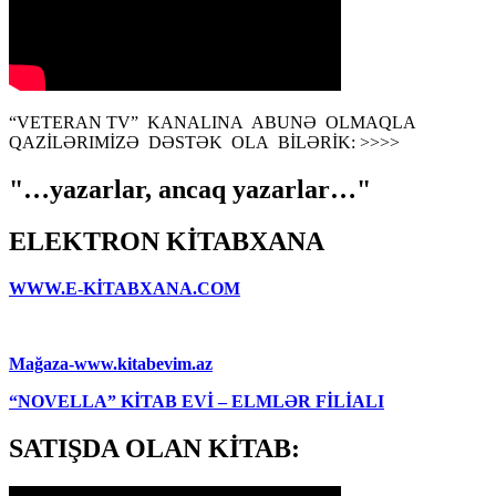
“VETERAN TV” KANALINA ABUNƏ OLMAQLA
QAZİLƏRIMİZƏ DƏSTƏK OLA BİLƏRİK: >>>>
"…yazarlar, ancaq yazarlar…"
ELEKTRON KİTABXANA
WWW.E-KİTABXANA.COM
Mağaza-www.kitabevim.az
“NOVELLA” KİTAB EVİ – ELMLƏR FİLİALI
SATIŞDA OLAN KİTAB: