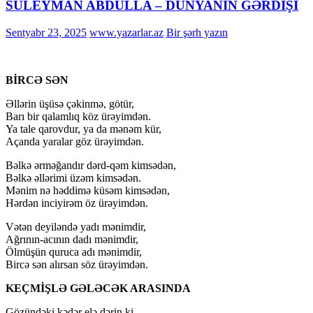
SÜLEYMAN ABDULLA – DÜNYANIN GƏRDİŞİ
Sentyabr 23, 2025
www.yazarlar.az
Bir şərh yazın
BİRCƏ SƏN
Əllərin üşüsə çəkinmə, götür,
Barı bir qalamlıq köz ürəyimdən.
Ya tale qarovdur, ya da mənəm kür,
Açanda yaralar göz ürəyimdən.
Bəlkə ərməğandır dərd-qəm kimsədən,
Bəlkə əllərimi üzəm kimsədən.
Mənim nə həddimə küsəm kimsədən,
Hərdən inciyirəm öz ürəyimdən.
Vətən deyiləndə yadı mənimdir,
Ağrının-acının dadı mənimdir,
Ölmüşün quruca adı mənimdir,
Bircə sən alırsan söz ürəyimdən.
KEÇMİŞLƏ GƏLƏCƏK ARASINDA
Gözündəki kədər elə dərin ki…