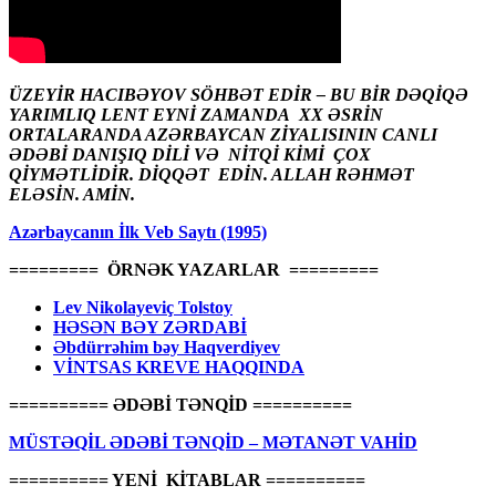
ÜZEYİR HACIBƏYOV SÖHBƏT EDİR – BU BİR DƏQİQƏ
YARIMLIQ LENT EYNİ ZAMANDA XX ƏSRİN
ORTALARANDA AZƏRBAYCAN ZİYALISININ CANLI
ƏDƏBİ DANIŞIQ DİLİ VƏ NİTQİ KİMİ ÇOX
QİYMƏTLİDİR. DİQQƏT EDİN. ALLAH RƏHMƏT
ELƏSİN. AMİN.
Azərbaycanın İlk Veb Saytı (1995)
========= ÖRNƏK YAZARLAR =========
Lev Nikolayeviç Tolstoy
HƏSƏN BƏY ZƏRDABİ
Əbdürrəhim bəy Haqverdiyev
VİNTSAS KREVE HAQQINDA
========== ƏDƏBİ TƏNQİD ==========
MÜSTƏQİL ƏDƏBİ TƏNQİD – MƏTANƏT VAHİD
========== YENİ KİTABLAR ==========