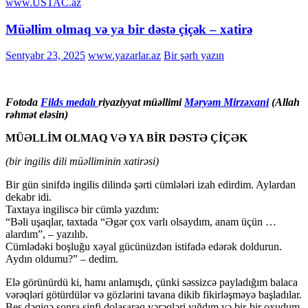
www.USTAC.az
Müəllim olmaq və ya bir dəstə çiçək – xatirə
Sentyabr 23, 2025
www.yazarlar.az
Bir şərh yazın
Fotoda
Filds medalı
riyaziyyat müəllimi
Məryəm Mirzəxani
(Allah
rəhmət eləsin)
MÜƏLLİM OLMAQ VƏ YA BİR DƏSTƏ ÇİÇƏK
(bir ingilis dili müəlliminin xatirəsi)
Bir gün sinifdə ingilis dilində şərti cümlələri izah edirdim. Aylardan
dekabr idi.
Taxtaya ingiliscə bir cümlə yazdım:
“Bəli uşaqlar, taxtada “Əgər çox varlı olsaydım, anam üçün …
alardım”, – yazılıb.
Cümlədəki boşluğu xəyal gücünüzdən istifadə edərək doldurun.
Aydın oldumu?” – dedim.
Elə görünürdü ki, hamı anlamışdı, çünki səssizcə payladığım balaca
vərəqləri götürdülər və gözlərini tavana dikib fikirləşməyə başladılar.
Beş dəqiqə sonra sinfi dolaşaraq vərəqləri yığdım və bir-bir oxudum.