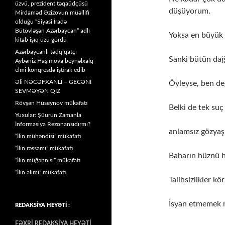
üzvü, prezident təqaüdçüsü
düşüyorum.
Mirdaməd Əzizovun müəllifi
olduğu “Siyasi İradə
Bütövləşən Azərbaycan” adlı
Yoksa en büyük
kitab işıq üzü gördü
Azərbaycanlı tədqiqatçı
Sanki bütün dağl
Aybəniz Haşımova beynəlxalq
elmi konqresdə iştirak edib
Əli NƏCƏFXANLI – GECƏNİ
Öyleyse, ben değ
SEVMƏYƏN QIZ
Rövşən Hüseynov mükafatı
Belki de tek suç 
Yuxular: Şüurun Zamanla
İnformasiya Rezonansıdırmı?
anlamsız gözyaş
“İlin mühəndisi” mükafatı
“İlin rəssamı” mükafatı
Baharın hüznü he
“İlin müğənnisi” mükafatı
“İlin alimi” mükafatı
Talihsizlikler kö
İsyan etmemek
REDAKSİYA HEYƏTİ :
FƏXRİ REDAKSİYA HEYƏTİ