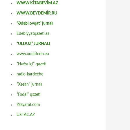
WWW.KİTABEVİM.AZ
WWW.BEYDEMİR.RU
“Ədəbi ovqat” jurnalı
Edebiyyatqazeti.az
“ULDUZ” JURNALI
www.xudaferin.eu
“Həftə içi” qəzeti
radio-kardeche
“Xəzan” jurnalı
“Fədai” qəzeti
Yazyarat.com
USTAC.AZ