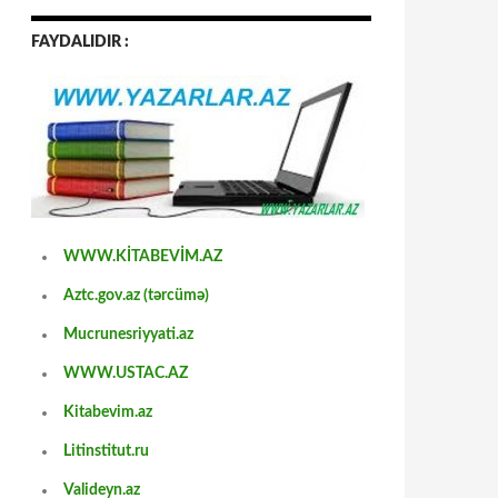
FAYDALIDIR :
WWW.KİTABEVİM.AZ
Aztc.gov.az (tərcümə)
Mucrunesriyyati.az
WWW.USTAC.AZ
Kitabevim.az
Litinstitut.ru
Valideyn.az