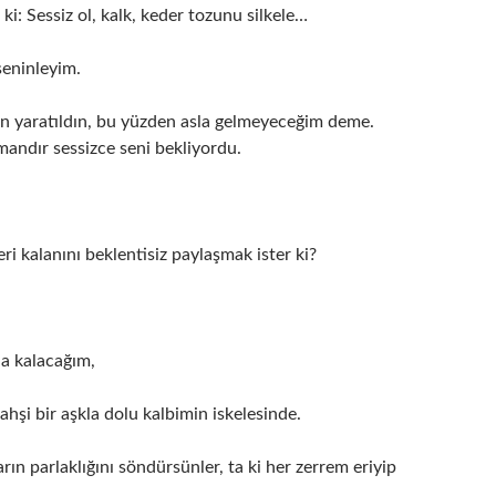
i: Sessiz ol, kalk, keder tozunu silkele…
eninleyim.
in yaratıldın, bu yüzden asla gelmeyeceğim deme.
ndır sessizce seni bekliyordu.
ri kalanını beklentisiz paylaşmak ister ki?
da kalacağım,
vahşi bir aşkla dolu kalbimin iskelesinde.
ların parlaklığını söndürsünler, ta ki her zerrem eriyip