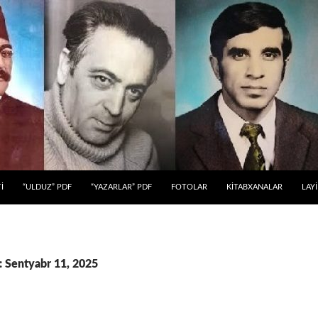
 KEÇ
İ
“ULDUZ” PDF
“YAZARLAR” PDF
FOTOLAR
KİTABXANALAR
LAY
: Sentyabr 11, 2025