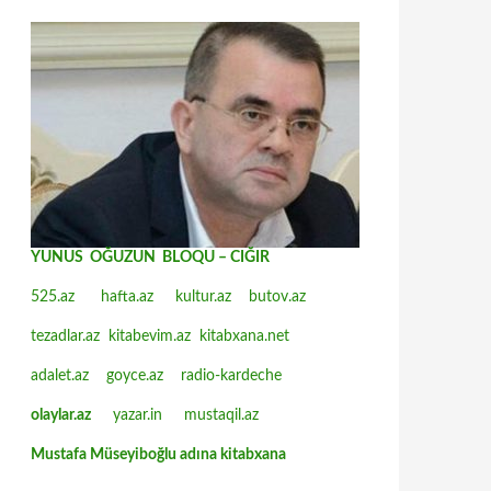
YUNUS OĞUZUN BLOQU – CIĞIR
525.az
hafta.az
kultur.az
butov.az
tezadlar.az
kitabevim.az
kitabxana.net
adalet.az
goyce.az
radio-kardeche
olaylar.az
yazar.in
mustaqil.az
Mustafa Müseyiboğlu adına kitabxana