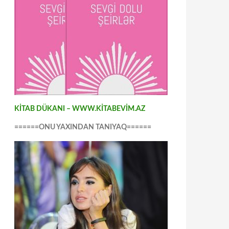
KİTAB DÜKANI – WWW.KİTABEVİM.AZ
======ONU YAXINDAN TANIYAQ======