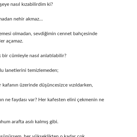
şeye nasıl kızabilirdim ki?
olmadan nehir akmaz…
emesi olmadan, sevdiğimin cennet bahçesinde
ler açamaz.
bir cümleyle nasıl anlatılabilir?
lu lanetlerini temizlemeden;
r kafanın üzerinde düşüncesizce vızıldarken,
n ne faydası var? Her kafesten elini çekmenin ne
uhum arafta asılı kalmış gibi.
şünürsem, her yükseklikten o kadar çok