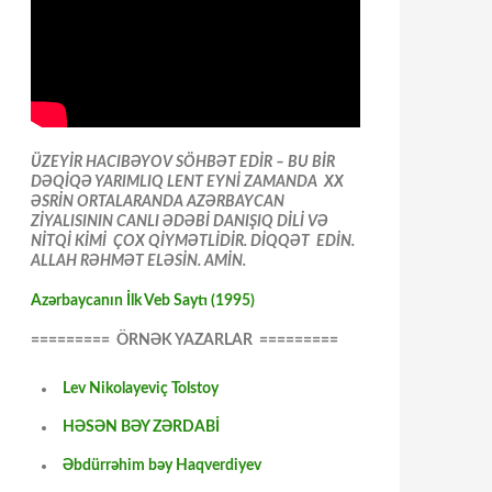
ÜZEYİR HACIBƏYOV SÖHBƏT EDİR – BU BİR
DƏQİQƏ YARIMLIQ LENT EYNİ ZAMANDA XX
ƏSRİN ORTALARANDA AZƏRBAYCAN
ZİYALISININ CANLI ƏDƏBİ DANIŞIQ DİLİ VƏ
NİTQİ KİMİ ÇOX QİYMƏTLİDİR. DİQQƏT EDİN.
ALLAH RƏHMƏT ELƏSİN. AMİN.
Azərbaycanın İlk Veb Saytı (1995)
========= ÖRNƏK YAZARLAR =========
Lev Nikolayeviç Tolstoy
HƏSƏN BƏY ZƏRDABİ
Əbdürrəhim bəy Haqverdiyev