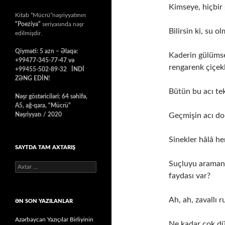
Kimseye, hiçbir 
Kitab “Mücrü”nəşriyyatının
“Poeziya”
seriyasında nəşr
Bilirsin ki, su 
edilmişdir.
Qiyməti: 5 azn – Əlaqə:
Kaderin gülüms
+99477-345-77-47 və
rengarenk çiçek
+99455-502-89-32 İNDİ
ZƏNG EDİN!
Bütün bu acı tek 
Nəşr göstəriciləri: 64 səhifə,
A5, ağ-qara, “Mücrü”
Geçmişin acı do
Nəşriyyatı / 2020
Sinekler hâlâ he
SAYTDA TAM AXTARIŞ
Suçluyu aramanı
Axtarış:
faydası var?
Ah, ah, zavallı r
ƏN SON YAZILANLAR
Azərbaycan Yazıçılar Birliyinin
Ne kadar çok dü