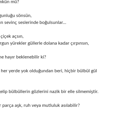
ümkün mü?
gunluğu sönsün,
ın sevinç seslerinde boğulsunlar…
çiçek açsın,
gun yürekler güllerle dolana kadar çırpınsın,
e hayır beklenebilir ki?
 her yerde yok olduğundan beri, hiçbir bülbül gül
lip bülbüllerin gözlerini nazik bir elle silmemiştir.
 parça aşk, ruh veya mutluluk asılabilir?