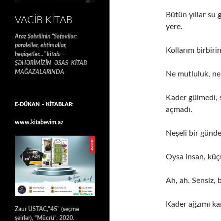
Bütün yıllar su 
VACIB KITAB
yere.
Araz Şəhrilinin “Səfəvilər:
paralellər, ehtimallar,
Kollarım birbiri
həqiqətlər…” kitabı –
ŞƏHƏRİMİZİN ƏSAS KİTAB
MAĞAZALARINDA
Ne mutluluk, n
Kader gülmedi, 
E-DÜKAN – KİTABLAR:
açmadı.
www.kitabevim.az
Neşeli bir günde
Oysa insan, küçü
Ah, ah. Sensiz, 
Kader ağzımı ka
Zaur USTAC,“45” (seçmə
şeirlər), “Mücrü”, 2020.