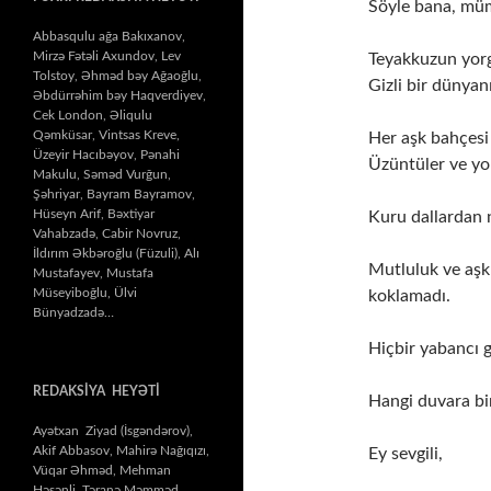
Söyle bana, m
Abbasqulu ağa Bakıxanov,
Mirzə Fətəli Axundov, Lev
Teyakkuzun yor
Tolstoy, Əhməd bəy Ağaoğlu,
Gizli bir dünyan
Əbdürrəhim bəy Haqverdiyev,
Cek London, Əliqulu
Qəmküsar, Vintsas Kreve,
Her aşk bahçesi 
Üzeyir Hacıbəyov, Pənahi
Üzüntüler ve yor
Makulu, Səməd Vurğun,
Şəhriyar, Bayram Bayramov,
Hüseyn Arif, Bəxtiyar
Kuru dallardan n
Vahabzadə, Cabir Novruz,
İldırım Əkbəroğlu (Füzuli), Alı
Mutluluk ve aşk
Mustafayev, Mustafa
Müseyiboğlu, Ülvi
koklamadı.
Bünyadzadə…
Hiçbir yabancı ge
REDAKSİYA HEYƏTİ
Hangi duvara bir
Ayətxan Ziyad (İsgəndərov),
Akif Abbasov, Mahirə Nağıqızı,
Ey sevgili,
Vüqar Əhməd, Mehman
Həsənli, Təranə Məmməd,