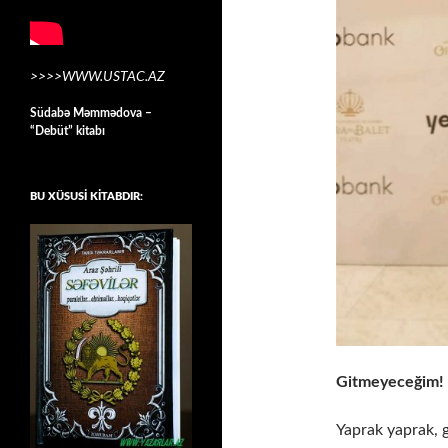
>>>>WWW.USTAC.AZ
Südabə Məmmədova –
“Debüt” kitabı
BU XÜSUSİ KİTABDIR:
Gitmeyeceğim!
Yaprak yaprak, 