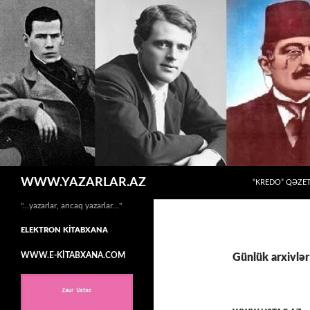
MÜHTƏVIYYATA
Axtar
WWW.YAZARLAR.AZ
“KREDO” QƏZET
"…yazarlar, ancaq yazarlar…"
ELEKTRON KİTABXANA
WWW.E-KİTABXANA.COM
Günlük arxivlər