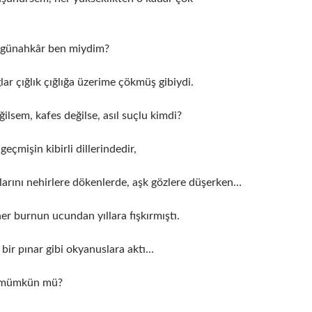
 günahkâr ben miydim?
ar çığlık çığlığa üzerime çökmüş gibiydi.
ilsem, kafes değilse, asıl suçlu kimdi?
geçmişin kibirli dillerindedir,
larını nehirlere dökenlerde, aşk gözlere düşerken…
r burnun ucundan yıllara fışkırmıştı.
r bir pınar gibi okyanuslara aktı…
 mümkün mü?