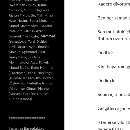
Kadere diyorum k
Aydın Xan Əbilov, Kamal
Camalov, Günnur Ağayeva,
Rizvan Fikrətoğlu, Xəlil Mirzə,
Ben her zaman s
Aysel Nazim, Səma Muğanna,
Murad Məmmədov, Nuranə
Rafailqızı, Əli bəy Azəri,
Sen mutluluk iç
Sevindik Nəsiboğlu,
Məmməd
Ruhum uzun zama
Gürşadoğlu
, Taleh Xəlilov,
Leyla Yaşar, Aytac İbrahim,
Mövlud Ağamməd, İlqar
Dedi ki:
İsmayılzadə, Südabə
Məmmədova, Aysu Türkel,
Kim hayatının ge
Murad Eloğlu, Rafiq Hümmət
(Gürcüstan), Faruk Habiboğlu
(Türkiyə), Khaitov Khusniddin
Dedim ki:
(Özbəkistan), Əbülfəz Əhməd
(Almaniya), Günay Əliyeva
(Norveç). Caroline Laurent
Senin için bura
Turunc (Fransa).
Gelgitleri aşan 
=====================
İsterlerse yıldız
Təsisçi və Baş redaktor:
gidene kadar.