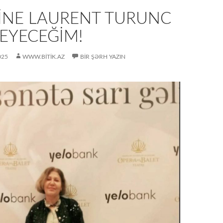
INE LAURENT TURUNC
EYECEĞIM!
025
WWW.BITIK.AZ
BIR ŞƏRH YAZIN