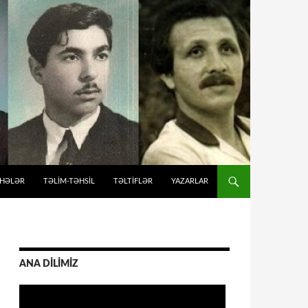
İHƏLƏR
TƏLIM-TƏHSIL
TƏLTİFLƏR
YAZARLAR
ANA DİLİMİZ