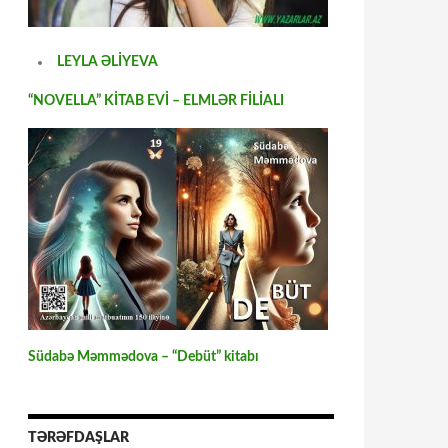
LEYLA ƏLİYEVA
“NOVELLA” KİTAB EVİ – ELMLƏR FİLİALI
Südabə Məmmədova – “Debüt” kitabı
TƏRƏFDAŞLAR