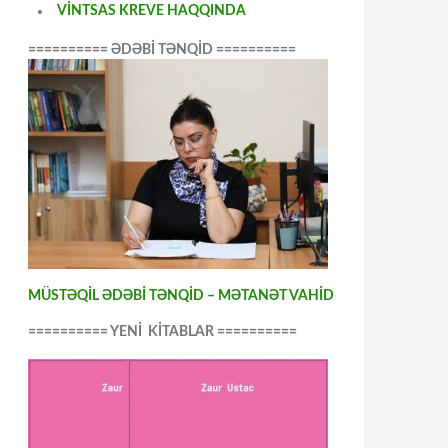
VİNTSAS KREVE HAQQINDA
========== ƏDƏBİ TƏNQİD ==========
MÜSTƏQİL ƏDƏBİ TƏNQİD – MƏTANƏT VAHİD
========== YENİ KİTABLAR ==========