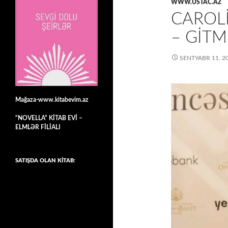
WWW.USTAC.AZ
CAROL
– GITM
SENTYABR 11, 2
Mağaza-www.kitabevim.az
“NOVELLA” KİTAB EVİ –
ELMLƏR FİLİALI
SATIŞDA OLAN KİTAB: