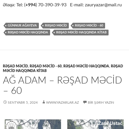
Əlaqə:
Tel: (
+994
) 70-390-39-93 E-mail: zauryazar@mail.ru
GÜNNUR AĞAYEVA
RƏŞAD MƏCİD
RƏŞAD MƏCİD - 60
RƏŞAD MƏCİD HAQQINDA
RƏŞAD MƏCID HAQQINDA KITAB
RƏŞAD MƏCİD
,
RƏŞAD MƏCİD - 60
,
RƏŞAD MƏCİD HAQQINDA
,
RƏŞAD
MƏCİD HAQQINDA KİTAB
AĞ ADAM – RƏŞAD MƏCID
– 60
SENTYABR 5, 2024
WWW.YAZARLAR.AZ
BIR ŞƏRH YAZIN