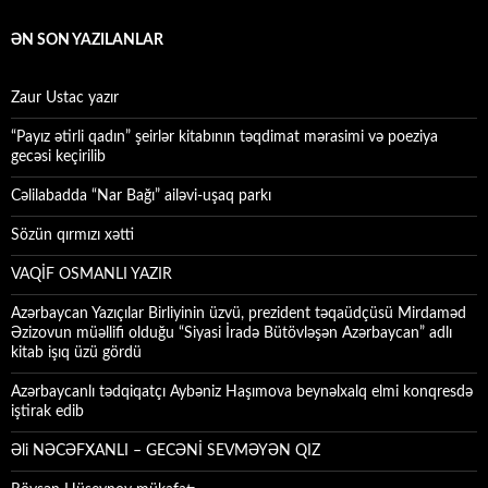
ƏN SON YAZILANLAR
Zaur Ustac yazır
“Payız ətirli qadın” şeirlər kitabının təqdimat mərasimi və poeziya
gecəsi keçirilib
Cəlilabadda “Nar Bağı” ailəvi-uşaq parkı
Sözün qırmızı xətti
VAQİF OSMANLI YAZIR
Azərbaycan Yazıçılar Birliyinin üzvü, prezident təqaüdçüsü Mirdaməd
Əzizovun müəllifi olduğu “Siyasi İradə Bütövləşən Azərbaycan” adlı
kitab işıq üzü gördü
Azərbaycanlı tədqiqatçı Aybəniz Haşımova beynəlxalq elmi konqresdə
iştirak edib
Əli NƏCƏFXANLI – GECƏNİ SEVMƏYƏN QIZ