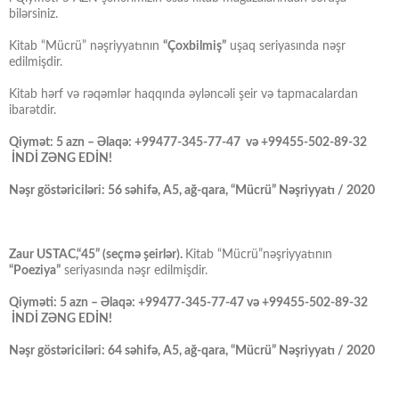
bilərsiniz.
Kitab “Mücrü” nəşriyyatının
“Çoxbilmiş”
uşaq seriyasında nəşr
edilmişdir.
Kitab hərf və rəqəmlər haqqında əyləncəli şeir və tapmacalardan
ibarətdir.
Qiymət: 5 azn – Əlaqə: +99477-345-77-47 və +99455-502-89-32
İNDİ ZƏNG EDİN!
Nəşr göstəriciləri: 56 səhifə, A5, ağ-qara, “Mücrü” Nəşriyyatı / 2020
Zaur USTAC,“45” (seçmə şeirlər).
Kitab “Mücrü”nəşriyyatının
“Poeziya”
seriyasında nəşr edilmişdir.
Qiyməti: 5 azn – Əlaqə: +99477-345-77-47 və +99455-502-89-32
İNDİ ZƏNG EDİN!
Nəşr göstəriciləri: 64 səhifə, A5, ağ-qara, “Mücrü” Nəşriyyatı / 2020