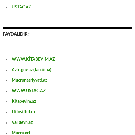
USTAC.AZ
FAYDALIDIR :
WWW.KİTABEVİM.AZ
Aztc.gov.az (tərcümə)
Mucrunesriyyati.az
WWW.USTAC.AZ
Kitabevim.az
Litinstitut.ru
Valideyn.az
Mucru.art