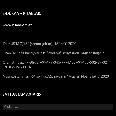
E-DÜKAN – KİTABLAR:
www.kitabevim.az
Zaur USTAC,“45” (seçmə şeirlər), “Mücrü”, 2020.
Kitab “Mücrü”nəşriyyatının
“Poeziya”
seriyasında nəşr edilmişdir.
Qiyməti: 5 azn – Əlaqə: +99477-345-77-47 və +99455-502-89-32
İNDİ ZƏNG EDİN!
Nəşr göstəriciləri: 64 səhifə, A5, ağ-qara, “Mücrü” Nəşriyyatı / 2020
SAYTDA TAM AXTARIŞ
Axtarış: