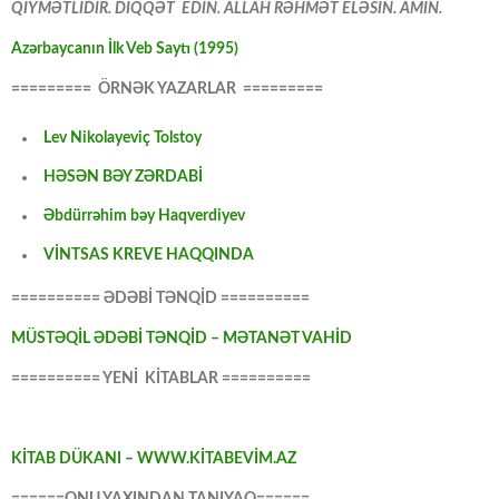
QİYMƏTLİDİR. DİQQƏT EDİN. ALLAH RƏHMƏT ELƏSİN. AMİN.
Azərbaycanın İlk Veb Saytı (1995)
========= ÖRNƏK YAZARLAR =========
Lev Nikolayeviç Tolstoy
HƏSƏN BƏY ZƏRDABİ
Əbdürrəhim bəy Haqverdiyev
VİNTSAS KREVE HAQQINDA
========== ƏDƏBİ TƏNQİD ==========
MÜSTƏQİL ƏDƏBİ TƏNQİD – MƏTANƏT VAHİD
========== YENİ KİTABLAR ==========
KİTAB DÜKANI – WWW.KİTABEVİM.AZ
======ONU YAXINDAN TANIYAQ======