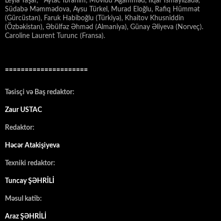
Leyla Yaşar, Aytac İbrahim, Mövlud Ağamməd, İlqar İsmayılzadə,
Südabə Məmmədova, Aysu Türkel, Murad Eloğlu, Rafiq Hümmət
(Gürcüstan), Faruk Habiboğlu (Türkiyə), Khaitov Khusniddin
(Özbəkistan), Əbülfəz Əhməd (Almaniya), Günay Əliyeva (Norveç).
Caroline Laurent Turunc (Fransa).
=====================
Təsisçi və Baş redaktor:
Zaur USTAC
Redaktor:
Həcər Atakişiyeva
Texniki redaktor:
Tuncay ŞƏHRİLİ
Məsul katib:
Araz ŞƏHRİLİ