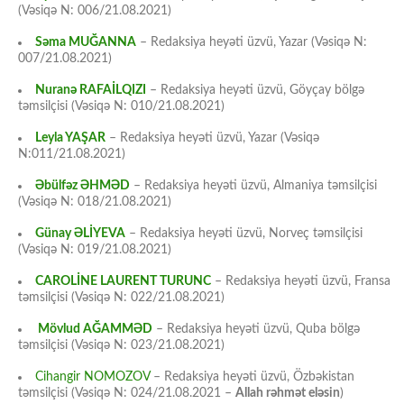
(Vəsiqə N: 006/21.08.2021)
Səma MUĞANNA
– Redaksiya heyəti üzvü, Yazar (Vəsiqə N:
007/21.08.2021)
Nuranə RAFAİLQIZI
– Redaksiya heyəti üzvü, Göyçay bölgə
təmsilçisi (Vəsiqə N: 010/21.08.2021)
Leyla YAŞAR
– Redaksiya heyəti üzvü, Yazar (Vəsiqə
N:011/21.08.2021)
Əbülfəz ƏHMƏD
– Redaksiya heyəti üzvü, Almaniya təmsilçisi
(Vəsiqə N: 018/21.08.2021)
Günay ƏLİYEVA
– Redaksiya heyəti üzvü, Norveç təmsilçisi
(Vəsiqə N: 019/21.08.2021)
CAROLİNE LAURENT TURUNC
– Redaksiya heyəti üzvü, Fransa
təmsilçisi (Vəsiqə N: 022/21.08.2021)
Mövlud AĞAMMƏD
– Redaksiya heyəti üzvü, Quba bölgə
təmsilçisi (Vəsiqə N: 023/21.08.2021)
Cihangir NOMOZOV
– Redaksiya heyəti üzvü, Özbəkistan
təmsilçisi (Vəsiqə N: 024/21.08.2021 –
Allah rəhmət eləsin
)