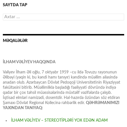
SAYTDA TAP
Axtarış:
MƏQALƏLƏR
İLHAM VƏLİYEV HAQQINDA
Vəliyev İlham Əli oğlu, 7 oktyabr 1959 –cu ildə Tovuzu rayonunun
Əlibəyi (yəqin ki, bu kəndi hamı tanıyır) kəndində müəllim ailəsində
anadan olub. Azərbaycan Dövlət Pedoqoji Universitetinin Riyaziyyat
fakültəsini bitirib. Müəllimliklə başladığı fəaliyyəti dövründə indiyə
qədər bir çox təhsil müəssisələrində müxtəlif vəzifələrdə çalışıb.
İqtisad elmləri namizədi, dosentdir. Hal-hazırda özündən söz etdirən
Şamaxı Dövlət Regional Kollecinə rəhbərlik edir.
QƏHRƏMANIMIZI
YAXINDAN TANIYAQ:
İLHAM VƏLİYEV – STEREOTİPLƏRİ YOX EDƏN ADAM