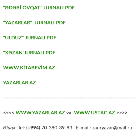
“ƏDƏBİ OVQAT” JURNALI PDF
“YAZARLAR” JURNALI PDF
“ULDUZ” JURNALI PDF
“XƏZAN”JURNALI PDF
WWW.KİTABEVİM.AZ
YAZARLAR.AZ
===============================================
<<<<
WWW.YAZARLAR.AZ
və
WWW.USTAC.AZ
>>>>
Əlaqə:
Tel: (
+994
) 70-390-39-93 E-mail: zauryazar@mail.ru