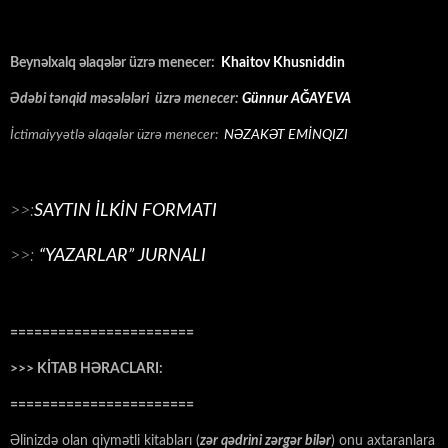
Beynəlxalq əlaqələr üzrə menecer:
Khaitov Khusniddin
Ədəbi tənqid məsələləri üzrə menecer:
Günnur AĞAYEVA
İctimaiyyətlə əlaqələr üzrə menecer:
NƏZAKƏT EMİNQIZI
>>:
SAYTIN İLKİN FORMATI
>>:
“YAZARLAR” JURNALI
=======================
>>> KİTAB HƏRACLARI:
=======================
Əlinizdə olan qiymətli kitabları (
zər qədrini zərgər bilər
) onu axtaranlara