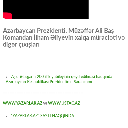
Azərbaycan Prezidenti, Müzəffər Ali Baş
Komandan İlham Əliyevin xalqa müraciəti və
digər çıxışları
===================================
Aşıq Ələsgərin 200 illik yubileyinin qeyd edilməsi haqqında
Azərbaycan Respublikası Prezidentinin Sərəncamı
===================================
WWW.YAZARLAR.AZ
və
WWW.USTAC.AZ
“YAZARLAR.AZ” SAYTI HAQQINDA