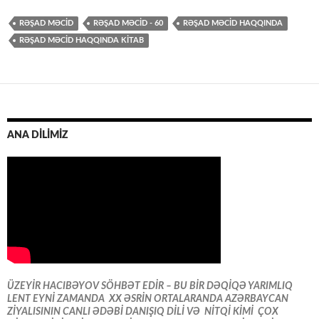
RƏŞAD MƏCİD
RƏŞAD MƏCİD - 60
RƏŞAD MƏCİD HAQQINDA
RƏŞAD MƏCID HAQQINDA KITAB
ANA DİLİMİZ
ÜZEYİR HACIBƏYOV SÖHBƏT EDİR – BU BİR DƏQİQƏ YARIMLIQ
LENT EYNİ ZAMANDA XX ƏSRİN ORTALARANDA AZƏRBAYCAN
ZİYALISININ CANLI ƏDƏBİ DANIŞIQ DİLİ VƏ NİTQİ KİMİ ÇOX