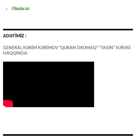
Olaylar.az
ADƏTİMİZ :
GENERAL KƏRİM KƏRİMOV “QURAN OXUMAQ”-“YASİN” SURƏSİ
HAQQINDA: