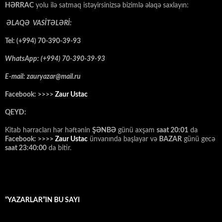
HƏRRAC
yolu ilə satmaq istəyirsinizsə bizimlə əlaqə saxlayın:
ƏLAQƏ VASİTƏLƏRİ:
Tel: (+994) 70-390-39-93
WhatsApp: (+994) 70-390-39-93
E-mail: zauryazar@mail.ru
Facebook: >>>>
Zaur Ustac
QEYD:
Kitab hərracları hər həftənin
ŞƏNBƏ
günü axşam
saat 20:01
da
Facebook: >>>>
Zaur Ustac
ünvanında başlayar və
BAZAR
günü gecə
saat 23:40:00
da bitir.
“YAZARLAR”IN BU SAYI