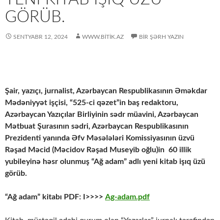
GÖRÜB.
SENTYABR 12, 2024
WWW.BITIK.AZ
BIR ŞƏRH YAZIN
Şair, yazıçı, jurnalist, Azərbaycan Respublikasının Əməkdar
Mədəniyyət işçisi, “525-ci qəzet”in baş redaktoru,
Azərbaycan Yazıçılar Birliyinin sədr müavini, Azərbaycan
Mətbuat Şurasının sədri, Azərbaycan Respublikasının
Prezidenti yanında Əfv Məsələləri Komissiyasının üzvü
Rəşad Məcid (Məcidov Rəşad Museyib oğlu)in 60 illik
yubileyinə həsr olunmuş “Ağ adam” adlı yeni kitab işıq üzü
görüb.
“Ağ adam” kitabı PDF: I>>>>
Ag-adam.pdf