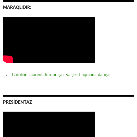
MARAQLIDIR:
Caroline Laurent Turunc şair və şeir haqqında danışır
PRESİDENTAZ