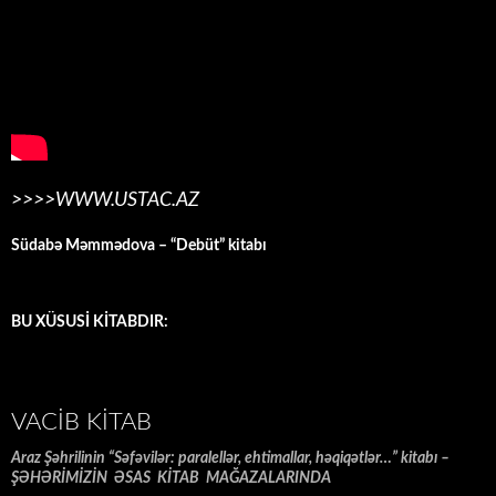
>>>>WWW.USTAC.AZ
Südabə Məmmədova – “Debüt” kitabı
BU XÜSUSİ KİTABDIR:
VACIB KITAB
Araz Şəhrilinin “Səfəvilər: paralellər, ehtimallar, həqiqətlər…” kitabı –
ŞƏHƏRİMİZİN ƏSAS KİTAB MAĞAZALARINDA