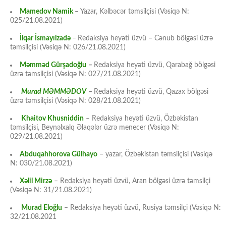
Mamedov Namik
–
Yazar, Kəlbəcər təmsilçisi (Vəsiqə N:
025/21.08.2021)
İlqar İsmayılzadə
–
Redaksiya heyəti üzvü – Cənub bölgəsi üzrə
təmsilçisi (Vəsiqə N: 026/21.08.2021)
Məmməd Gürşadoğlu
–
Redaksiya heyəti üzvü, Qarabağ bölgəsi
üzrə təmsilçisi (Vəsiqə N: 027/21.08.2021)
Murad MƏMMƏDOV
–
Redaksiya heyəti üzvü, Qazax bölgəsi
üzrə təmsilçisi (Vəsiqə N: 028/21.08.2021)
Khaitov Khusniddin
– Redaksiya heyəti üzvü, Özbəkistan
təmsilçisi, Beynəlxalq Əlaqələr üzrə menecer (Vəsiqə N:
029/21.08.2021)
Abduqahhorova Gülhayo
– yazar, Özbəkistan təmsilçisi (Vəsiqə
N: 030/21.08.2021)
Xəlil Mirzə
– Redaksiya heyəti üzvü, Aran bölgəsi üzrə təmsilçi
(Vəsiqə N: 31/21.08.2021)
Murad Eloğlu
– Redaksiya heyəti üzvü, Rusiya təmsilçi (Vəsiqə N:
32/21.08.2021