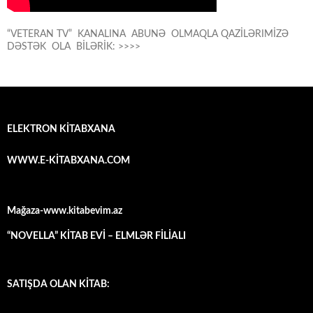
“VETERAN TV” KANALINA ABUNƏ OLMAQLA QAZİLƏRIMİZƏ
DƏSTƏK OLA BİLƏRİK: >>>>
ELEKTRON KİTABXANA
WWW.E-KİTABXANA.COM
Mağaza-www.kitabevim.az
“NOVELLA” KİTAB EVİ – ELMLƏR FİLİALI
SATIŞDA OLAN KİTAB: