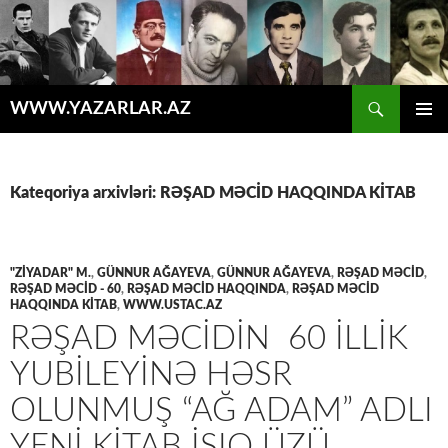
Axtar
WWW.YAZARLAR.AZ
MÜHTƏVIYYATA
ƏSAS
KEÇ
MENYU
Kateqoriya arxivləri: RƏŞAD MƏCİD HAQQINDA KİTAB
"ZİYADAR" M.
,
GÜNNUR AĞAYEVA
,
GÜNNUR AĞAYEVA
,
RƏŞAD MƏCİD
,
RƏŞAD MƏCİD - 60
,
RƏŞAD MƏCİD HAQQINDA
,
RƏŞAD MƏCİD
HAQQINDA KİTAB
,
WWW.USTAC.AZ
RƏŞAD MƏCIDIN 60 ILLIK
YUBILEYINƏ HƏSR
OLUNMUŞ “AĞ ADAM” ADLI
YENI KITAB IŞIQ ÜZÜ