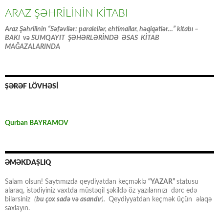
ARAZ ŞƏHRİLİNİN KİTABI
Araz Şəhrilinin “Səfəvilər: paralellər, ehtimallar, həqiqətlər…” kitabı –
BAKI və SUMQAYIT ŞƏHƏRLƏRİNDƏ ƏSAS KİTAB
MAĞAZALARINDA
ŞƏRƏF LÖVHƏSİ
Qurban BAYRAMOV
ƏMƏKDAŞLIQ
Salam olsun! Saytımızda qeydiyatdan keçməklə
“YAZAR”
statusu
alaraq, istədiyiniz vaxtda müstəqil şəkildə öz yazılarınızı dərc edə
bilərsiniz
(
bu çox sadə və asandır
).
Qeydiyyatdan keçmək üçün əlaqə
saxlayın.