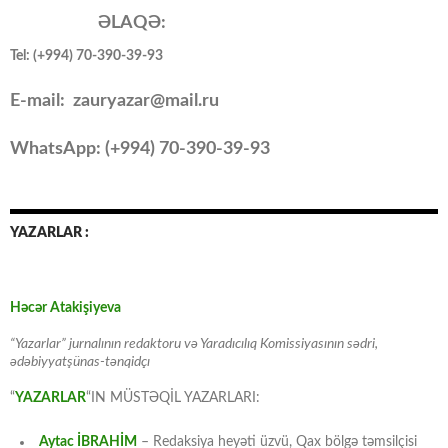
ƏLAQƏ:
Tel: (+994) 70-390-39-93
E-mail: zauryazar@mail.ru
WhatsApp: (
+994
) 70-390-39-93
YAZARLAR :
Həcər Atakişiyeva
“Yazarlar” jurnalının redaktoru və Yaradıcılıq Komissiyasının sədri,
ədəbiyyatşünas-tənqidçı
“
YAZARLAR
“IN MÜSTƏQİL YAZARLARI:
Aytac İBRAHİM
– Redaksiya heyəti üzvü, Qax bölgə təmsilçisi