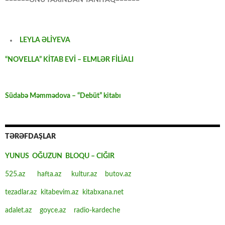
LEYLA ƏLİYEVA
“NOVELLA” KİTAB EVİ – ELMLƏR FİLİALI
Südabə Məmmədova – “Debüt” kitabı
TƏRƏFDAŞLAR
YUNUS OĞUZUN BLOQU – CIĞIR
525.az
hafta.az
kultur.az
butov.az
tezadlar.az
kitabevim.az
kitabxana.net
adalet.az
goyce.az
radio-kardeche