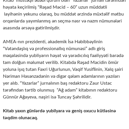
Kitab müstəqil ədəbi qurum olan “Yazarlar” jurnalı tərəfindən
həyata keçirilmiş “Rəşad Məcid – 60” uzun müddətli
layihənin yekunu olaraq, bu müddət ərzində müxtəlif mətbu
orqanlarda yayımlanmış ən seçmə nəsr və nəzm nümunələri
əsasında ərsəyə gətirilmişdir.
AMEA-nın prezidenti, akademik İsa Həbibbəylinin
“Vətəndaşlıq və professionallıq nümunəsi” adlı giriş
məqaləsində yubliyarın həyat və yaradıcılıq fəaliyyəti barədə
tam dolğun məlumat verilib. Kitabda Rəşad Məcidin ömür
yoluna işıq tutan Fəxri Uğurlunun, Vaqif Yusiflinin, Xalq şairi
Nəriman Həsənzadənin və digər qələm adamlarının yazıları
yer alıb. “Yazarlar” jurnalının baş redaktoru Zaur Ustac
tərəfindən tərtib olunmuş “Ağ adam” kitabının redaktoru
Günnür Ağayeva, naşiri isə Tuncay Şəhrilidir.
Kitab yaxın günlərdə yubilyara və geniş oxucu kütləsinə
təqdim olunacaq.