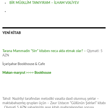
BİR MÜƏLLİM TANIYIRAM – İLHAM VƏLİYEV
YENİ KİTAB
Təranə Məmmədin “Sirr” kitabını necə əldə etmək olar? –
Qiyməti: 5
AZN
İçərişəhər Bookhouse & Cafe
Məkan-marşrut >>>> Bookhouse
Təhsil Nazirliyi tərəfindən metodiki vəsaitə daxil olunmuş şeirlər –
məktəbəhazırlıq qrupları üçün – Zaur Ustacın “Güllünün Şeirləri” kitabı
. Qiyməti 5 AZN şəhərimizin əsas kitab mağazalarından soruşa