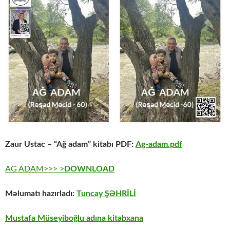
Zaur Ustac – “Ağ adam” kitabı PDF:
Ag-adam.pdf
AG ADAM>>> >
DOWNLOAD
Məlumatı hazırladı:
Tuncay ŞƏHRİLİ
Mustafa Müseyiboğlu adına kitabxana