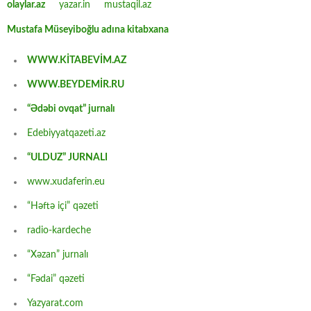
olaylar.az
yazar.in
mustaqil.az
Mustafa Müseyiboğlu adına kitabxana
WWW.KİTABEVİM.AZ
WWW.BEYDEMİR.RU
“Ədəbi ovqat” jurnalı
Edebiyyatqazeti.az
“ULDUZ” JURNALI
www.xudaferin.eu
“Həftə içi” qəzeti
radio-kardeche
“Xəzan” jurnalı
“Fədai” qəzeti
Yazyarat.com