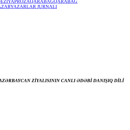
OEZİYA
PROZA
QARABAĞ
QARABAĞ
AZAR
YAZARLAR JURNALI
ZƏRBAYCAN ZİYALISININ CANLI ƏDƏBİ DANIŞIQ DİLİ