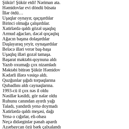
Şükür! Şükür etdi! Nəriman ata.
Həmidovlar evi döndü büsata
İllər ötdü…
Uşaqlar oynayır, qaçışırdılar
Birinci olmağa çalışırdılar.
Xatirlərdə qaldı gözəl uşaqlıq
Armud ağacları, dəcəl qoçaqlıq
Ağacın başına dolaşırdılar
Daşlayaraq yeyir, oynaşardılar
Beləcə illəri verər baş-başa
Uşaqlıq illəri gozəl tamaşa.
Başarat məktəbi-qoynuna aldı
Yazıb oxumağı çox nizamladı
Məktəbi bitirən Şükür Həmidov
Kədərli illərə vəsiqə aldı.
Quzğunlar şığıdı torpaqlarına
Qubadlını aldı caynaqlarına.
1993-cü il çox nəs il oldu
Nəsillər kəsildi, gör nələr oldu
Ruhunu canından ayırdı yağı
Taladı, yandırdı yenə doymadı
Xatirlərdə qaldı meşəsi, dağı
Yenə o cığırlar, eli-obası
Neçə didərginlər pənah apardı
Azərbaycan özü bərk çalxalandı