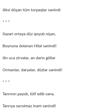
Əksi düşən tüm torpaqlar sənindi
* * *
Xəzəri ortaya düz qoyub nişan,
Boynuna dolanan Hilal sənindi!
Ən uca zirvələr, ən dərin göllər
Ormanlar, dəryalar, düzlər sənindi!
* * *
Tanrının payıdı, lütf edib sənə,
Tanrıya sarsılmaz inam sənindi!