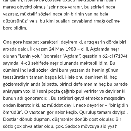
tanışların, istərsə də çoxsaylı oxucu məktublarının daim
maraq obyekti olmuş “şeir necə yaranır, bu şeirləri necə
yazırsız, müxtəlif sözləri necə bir-birinin yanına belə
düzürsünüz” və s. bu kimi sualları cavablandırmağı özümə
borc bildim.
Ona görə hesabat xarakterli deyirəm ki, artıq əsrin dördə biri
arxada qaldı. İlk yazım 24 May 1988 – ci il, Ağdamda nəşr
olunan “Lenin yolu” (sonralar “Ağdam”) qəzetinin 62-ci (7194)
sayında, 4-cü səhifədə nəşr olunanda məktəbli idim. Bu
cümləni indi adi sözlər kimi bura yazsam da həmin günün
təəssüratları tamam başqa idi. Hələ onu demirəm ki, heç
gözləmədiyin anda (əlbəttə, birinci dəfə mənim heç bu barədə
anlayışım yox idi) səni poçta çağırıb pul verirlər və deyirlər ki,
bunun adı qonorardır… Bu sətirləri qeyd etməkdə məqsədim
ondan ibarətdir ki, az müddət deyil, necə deyərlər – “bir igidin
ömrüdür”. O vaxtdan gör nələr keçib. Quruluş tamam dəyişdi.
Dostlar dönüb düşmən, düşmənlər dönüb dost oldular. Bir
sözlə çox əhvalatlar oldu, çox. Sadəcə mövzuya aidiyyatı