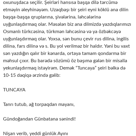
oxunuşdaca seçilir. Şeirləri hansısa başqa dilə tərcümə
etməyin əleyhinəyəm. Uzaqbaşı bir şeiri eyni köklü ana dilin
başqa-başqa qruplarına, şivələrinə, ləhcələrinə
uyğunlaşdırmaq olar. Məsələn biz ana dilmizdə yazdıqlarımızı
Osmanlı türkcəsinə, türkmən ləhcəsinə və ya özbəkcəyə
uyğunlaşdırmaq olar. Yoxsa, sən bunu çevir rus dilinə, ingilis
dilinə, fars dilinə və s. Bu yol verilməz bir haldır. Yəni bu vaxt
sən yazdığın qalır bir kənarda, ortaya tamam qondarma bir
məhsul çıxır. Bu barədə sözümü öz başıma gələn bir misalla
yekunlaşdırmaq istəyirəm. Demək “Tuncaya” şeiri bəlkə də
10-15 dəqiqə ərzində gəlib:
TUNCAYA
Tanrı tutub, ağ torpaqdan mayanı,
Gündoğandan Günbatana sənindi!
Nişan verib, yeddi günlük Ayını