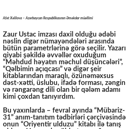
Afət Xəlilova – Azərbaycan Respublikasının Əməkdar müəllimi
Zaur Ustac imzası daxil olduğu ədəbi
nəslin digər nümayəndələri arasında
bütün parametrlərinə görə seçilir. Yazarı
qiyabi şəkildə əvvəllər oxuduğum
“Məhdud həyatın məchul düşüncələri”,
“Qəlbimin açıqcası” və digər şeir
kitablarından maraqlı, özünəməxsus
dəst-xətti, üslubu, ifadə forması, zəngin
və rəngarəng dili olan bir qələm adamı
kimi çoxdan tanıyırdım.
Bu yaxınlarda – fevral ayında “Mübariz-
31” anım-tanıtım tədbirləri çərçivəsində
onun “Oriyentir ulduzu” kitabı ilə tanış