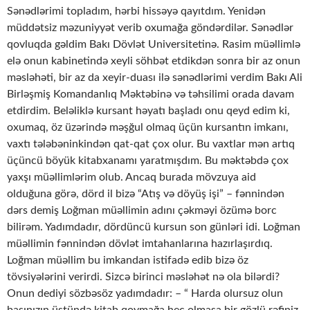
Sənədlərimi topladım, hərbi hissəyə qayıtdım. Yenidən
müddətsiz məzuniyyət verib oxumağa göndərdilər. Sənədlər
qovluqda gəldim Bakı Dövlət Universitetinə. Rasim müəllimlə
elə onun kabinetində xeyli söhbət etdikdən sonra bir az onun
məsləhəti, bir az da xeyir-duası ilə sənədlərimi verdim Bakı Ali
Birləşmiş Komandanlıq Məktəbinə və təhsilimi orada davam
etdirdim. Beləliklə kursant həyatı başladı onu qeyd edim ki,
oxumaq, öz üzərində məşğul olmaq üçün kursantın imkanı,
vaxtı tələbəninkindən qat-qat çox olur. Bu vaxtlar mən artıq
üçüncü böyük kitabxanamı yaratmışdım. Bu məktəbdə çox
yaxşı müəllimlərim olub. Ancaq burada mövzuya aid
olduğuna görə, dörd il bizə “Atış və döyüş işi” – fənnindən
dərs demiş Loğman müəllimin adını çəkməyi özümə borc
bilirəm. Yadımdadır, dördüncü kursun son günləri idi. Loğman
müəllimin fənnindən dövlət imtahanlarına hazırlaşırdıq.
Loğman müəllim bu imkandan istifadə edib bizə öz
tövsiyələrini verirdi. Sizcə birinci məsləhət nə ola bilərdi?
Onun dediyi sözbəsöz yadımdadır: – “ Harda olursuz olun