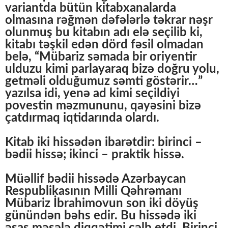
variantda bütün kitabxanalarda
olmasına rəğmən dəfələrlə təkrar nəşr
olunmuş bu kitabın adı elə seçilib ki,
kitabı təşkil edən dörd fəsil olmadan
belə, “Mübariz səmada bir oriyentir
ulduzu kimi parlayaraq bizə doğru yolu,
getməli olduğumuz səmti göstərir…”
yazılsa idi, yenə ad kimi seçildiyi
povestin məzmununu, qayəsini bizə
çatdırmaq iqtidarında olardı.
Kitab iki hissədən ibarətdir: birinci –
bədii hissə; ikinci – praktik hissə.
Müəllif bədii hissədə Azərbaycan
Respublikasının Milli Qəhrəmanı
Mübariz İbrahimovun son iki döyüş
günündən bəhs edir. Bu hissədə iki