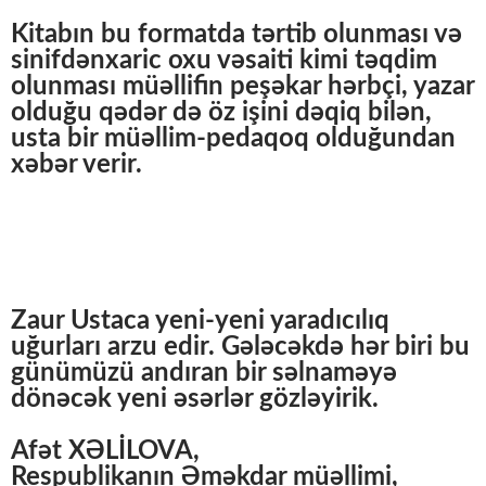
Kitabın bu formatda tərtib olunması və
sinifdənxaric oxu vəsaiti kimi təqdim
olunması müəllifin peşəkar hərbçi, yazar
olduğu qədər də öz işini dəqiq bilən,
usta bir müəllim-pedaqoq olduğundan
xəbər verir.
Zaur Ustaca yeni-yeni yaradıcılıq
uğurları arzu edir. Gələcəkdə hər biri bu
günümüzü andıran bir səlnaməyə
dönəcək yeni əsərlər gözləyirik.
Afət XƏLİLOVA,
Respublikanın Əməkdar müəllimi,