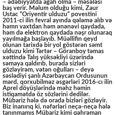
– ədəbiyyatda agah olma – məsələsi
baş verir. Məlum olduğu kimi, Zaur
Ustac “Oriyentir ulduzu” povestini
2011-ci ilin fevral ayında qələmə alıb və
həmn vaxtdan həm ənənəvi qaydada,
həm də elektron qaydada nəşr olunaraq
yayılmağa başlayıb. Müəllifin qeyd
olunan tarixdə bir yol göstərən səmt
ulduzu kimi Tərtər – Göranboy təmas
xəttində Talış yüksəkliyi üzərində
səmaya qaldırıb, burada sizləri
gözləyirəm, vətən oğulları – deyə
səslədiyi şanlı Azərbaycan Ordusunun
mərd, qorxubilməz əsgərləri 2016-cı ilin
Aprel döyüşlərində məhz həmin
istiqamətdə öz sözlərini dedilər.
Mübariz hələ də orada bizləri gözləyir.
Biz inanırıq ki, nəfərləri neçə-neçə hələ
tanınmamış Mübariz kimi qəhrəman