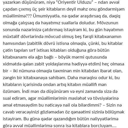
yazarkən düşünürəm, niyə “Oriyentir Ulduzu” – ndan əvvəl
çapdan çıxmış üç şeir kitabların deyil məhz onu göndərmişəm
müəllimimə??? Ümumiyyətlə, nə qədər araşdırsaq da, dəqiq
olmağa çalışsaq da həyatımız suallarla doludur. Mövzunun
sonunda nəzərinizə çatdırmaq istəyirəm ki, bu gün həyatımın
müxtəlif dövrlərində mövcud olmuş beş fərqli kitabxanamın
hamısından (zabitlik dövrü istisna olmaqla, çünki, bu kitablar
çətin tapılan sırf ixtisas kitabları olduğuna görə bütün
kitabxanamı elə ağzı bağlı – böyük mərmi qutusunda
xidmətdə qalan zabit yoldaşlarıma hədiyyə etdim) heç olmasa
bir – iki nümunə olmaqla təxminən min kitabdan ibarət olan,
zəngin bir kitabxanaya sahibəm. Daha maraqlısı odur ki, bu
kitabların içərisində ondan artıq kitabın müəllifi mən
özüməm. İndi mən də düşünürəm və eyni zamanda sizə də
sual edirəm, əgər müəllimlərimin məsləhət və tövsiyələrinə
əməl etməsəydim bu nəticəyə nail ola bilərdimmi? – Sizin nə
cavab verəcəyinizi gözləmədən öz qənaətimi sizinlə bölüşmək
istəyirəm. Bu günə qədər qazandığım bütün naliyyətlərimə
görə əvvəl müəllimlərimə sonra isə kitablara borcluyam….