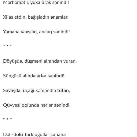
Mərhəmətli, yuxa ürək sənindi!
Xilas etdin, bağışladın ənamlar,
Yamana yaxşılıq, ancaq sənindi!
* * *
Döyüşdə, düşməni alnından vuran,
Süngüsü əlində ərlər sənindi!
Savaşda, uçağı kəməndlə tutan,
Qüvvəsi qolunda nərlər sənindi!
* * *
Dəli-dolu Türk oğullar cahana