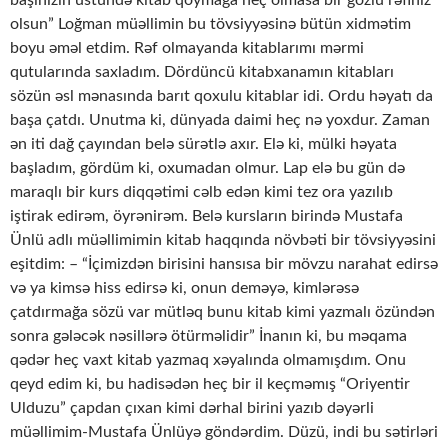
başınızın üstündə kitab qoymağa heç olmasa bir gözlü rəfiniz
olsun” Loğman müəllimin bu tövsiyyəsinə bütün xidmətim
boyu əməl etdim. Rəf olmayanda kitablarımı mərmi
qutularında saxladım. Dördüncü kitabxanamın kitabları
sözün əsl mənasında barıt qoxulu kitablar idi. Ordu həyatı da
başa çatdı. Unutma ki, dünyada daimi heç nə yoxdur. Zaman
ən iti dağ çayından belə sürətlə axır. Elə ki, mülki həyata
başladım, gördüm ki, oxumadan olmur. Lap elə bu gün də
maraqlı bir kurs diqqətimi cəlb edən kimi tez ora yazılıb
iştirak edirəm, öyrənirəm. Belə kursların birində Mustafa
Ünlü adlı müəllimimin kitab haqqında növbəti bir tövsiyyəsini
eşitdim: – “İçimizdən birisini hansısa bir mövzu narahat edirsə
və ya kimsə hiss edirsə ki, onun deməyə, kimlərəsə
çatdırmağa sözü var mütləq bunu kitab kimi yazmalı özündən
sonra gələcək nəsillərə ötürməlidir” İnanın ki, bu məqama
qədər heç vaxt kitab yazmaq xəyalında olmamışdım. Onu
qeyd edim ki, bu hadisədən heç bir il keçməmış “Oriyentir
Ulduzu” çapdan çıxan kimi dərhal birini yazıb dəyərli
müəllimim-Mustafa Ünlüyə göndərdim. Düzü, indi bu sətirləri