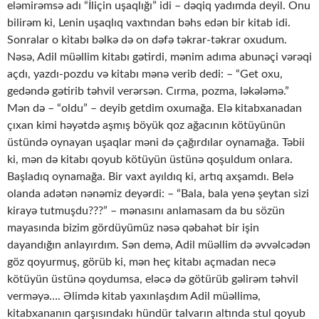
eləmirəmsə adı “İliçin uşaqlığı” idi – dəqiq yadımda deyil. Onu
bilirəm ki, Lenin uşaqlıq vaxtından bəhs edən bir kitab idi.
Sonralar o kitabı bəlkə də on dəfə təkrar-təkrar oxudum.
Nəsə, Adil müəllim kitabı gətirdi, mənim adıma abunəçi vərəqi
açdı, yazdı-pozdu və kitabı mənə verib dedi: – “Get oxu,
gedəndə gətirib təhvil verərsən. Cırma, pozma, ləkələmə.”
Mən də – “oldu” – deyib getdim oxumağa. Elə kitabxanadan
çıxan kimi həyətdə aşmış böyük qoz ağacının kötüyünün
üstündə oynayan uşaqlar məni də çağırdılar oynamağa. Təbii
ki, mən də kitabı qoyub kötüyün üstünə qoşuldum onlara.
Başladıq oynamağa. Bir vaxt ayıldıq ki, artıq axşamdı. Belə
olanda adətən nənəmiz deyərdi: – “Bala, bala yenə şeytan sizi
kirayə tutmuşdu???” – mənasını anlamasam da bu sözün
mayasında bizim gördüyümüz nəsə qəbahət bir işin
dayandığın anlayırdım. Sən demə, Adil müəllim də əvvəlcədən
göz qoyurmuş, görüb ki, mən heç kitabı açmadan necə
kötüyün üstünə qoydumsa, eləcə də götürüb gəlirəm təhvil
verməyə…. Əlimdə kitab yaxınlaşdım Adil müəllimə,
kitabxananın qarşısındakı hündür talvarın altında stul qoyub