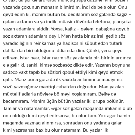
O vaxt da şeirdə ard-arda muncuq sapa düzülən kimi sözləri
yazanda çoxunun mənasın bilmirdim. İndi də belə olur. Onu
qeyd edim ki, mənim bütün bu dediklərim söz gələndə kağız –
qələm axtaran və ya indiki müasir dövürdə telefona, planşetə
yazan adamlara aiddir. Yoxsa, kağız – qələmi qabağına qoyub
söz axtaran adamlara deyil. Mən hətta bir az irəli gedib söz
yaradıcılığının reinkarnasiya hadisəsini sübut edən tutarlı
dəlillərdən biri olduğunu iddia edərdim. Çünki, yenə qeyd
edirəm, istər nəsr, istər nəzm söz yazılanda bir-birinin ardınca
elə gəlir ki, sanki, kimsə sözbəsöz diktə edir. Yazanın boynuna
sadəcə vaxt tapıb bu sözləri qəbul etdiyi kimi qeyd etmək
qalır. Məhz buna görə də ilk vaxtda anlamını bilmədiyimiz
sözü yazmağımız məntiqi cəhətdən doğrudur. Mən yazıları
müxtəlif adlarla növlərə bölməyi xoşlamıram. Bəlkə də
bacarmıram. Mənim üçün bütün yazılar iki qrupa bölünür.
Tamlar və natamamlar. Əgər söz gələn məqamda imkanın olub
onu olduğu kimi qeyd edirsənsə, bu olur tam. Yox əgər həmin
məqamda yazmaq alınmırsa, sonradan onu yadında qalan
kimi yazırsansa bax bu olur natamam. Bu yazlar ilk