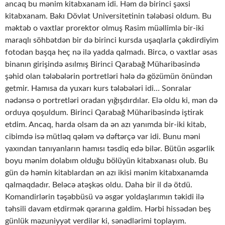
ancaq bu mənim kitabxanam idi. Həm də birinci şəxsi
kitabxanam. Bakı Dövlət Universitetinin tələbəsi oldum. Bu
məktəb o vaxtlar prorektor olmuş Rasim müəllimlə bir-iki
maraqlı söhbətdən bir də birinci kursda uşaqlarla çəkdirdiyim
fotodan başqa heç nə ilə yadda qalmadı. Bircə, o vaxtlar əsas
binanın girişində asılmış Birinci Qarabağ Müharibəsində
şəhid olan tələbələrin portretləri hələ də gözümün önündən
getmir. Hamısa da yuxarı kurs tələbələri idi… Sonralar
nədənsə o portretləri oradan yığışdırdılar. Elə oldu ki, mən də
orduya qoşuldum. Birinci Qarabağ Müharibəsində iştirak
etdim. Ancaq, harda olsam da ən azı yanımda bir-iki kitab,
cibimdə isə mütləq qələm və dəftərçə var idi. Bunu məni
yaxından tanıyanların hamısı təsdiq edə bilər. Bütün əsgərlik
boyu mənim dolabım olduğu bölüyün kitabxanası olub. Bu
gün də həmin kitablardan ən azı ikisi mənim kitabxanamda
qalmaqdadır. Beləcə atəşkəs oldu. Daha bir il də ötdü.
Komandirlərin təşəbbüsü və əsgər yoldaşlarımın təkidi ilə
təhsili davam etdirmək qərarına gəldim. Hərbi hissədən beş
günlük məzuniyyət verdilər ki, sənədlərimi toplayım.