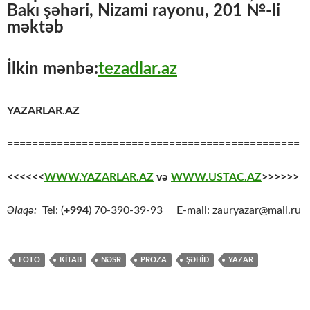
Bakı şəhəri, Nizami rayonu, 201 №-li
məktəb
İlkin mənbə:
tezadlar.az
YAZARLAR.AZ
===============================================
<<<<<<
WWW.YAZARLAR.AZ
və
WWW.USTAC.AZ
>>>>>>
Əlaqə:
Tel: (
+994
) 70-390-39-93 E-mail: zauryazar@mail.ru
FOTO
KİTAB
NƏSR
PROZA
ŞƏHİD
YAZAR