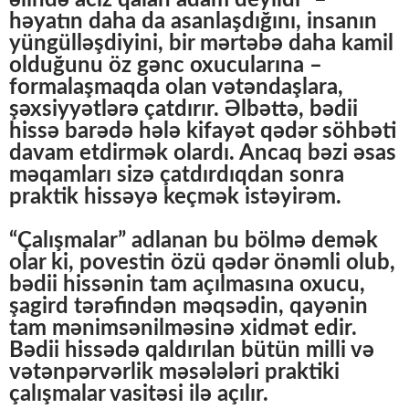
əlində aciz qalan adam deyildi” –
həyatın daha da asanlaşdığını, insanın
yüngülləşdiyini, bir mərtəbə daha kamil
olduğunu öz gənc oxucularına –
formalaşmaqda olan vətəndaşlara,
şəxsiyyətlərə çatdırır. Əlbəttə, bədii
hissə barədə hələ kifayət qədər söhbəti
davam etdirmək olardı. Ancaq bəzi əsas
məqamları sizə çatdırdıqdan sonra
praktik hissəyə keçmək istəyirəm.
“Çalışmalar” adlanan bu bölmə demək
olar ki, povestin özü qədər önəmli olub,
bədii hissənin tam açılmasına oxucu,
şagird tərəfindən məqsədin, qayənin
tam mənimsənilməsinə xidmət edir.
Bədii hissədə qaldırılan bütün milli və
vətənpərvərlik məsələləri praktiki
çalışmalar vasitəsi ilə açılır.