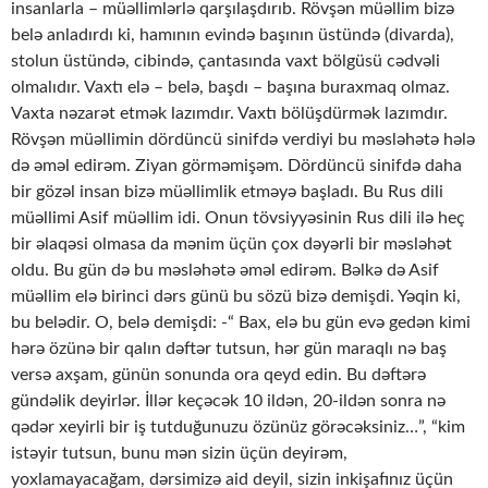
insanlarla – müəllimlərlə qarşılaşdırıb. Rövşən müəllim bizə
belə anladırdı ki, hamının evində başının üstündə (divarda),
stolun üstündə, cibində, çantasında vaxt bölgüsü cədvəli
olmalıdır. Vaxtı elə – belə, başdı – başına buraxmaq olmaz.
Vaxta nəzarət etmək lazımdır. Vaxtı bölüşdürmək lazımdır.
Rövşən müəllimin dördüncü sinifdə verdiyi bu məsləhətə hələ
də əməl edirəm. Ziyan görməmişəm. Dördüncü sinifdə daha
bir gözəl insan bizə müəllimlik etməyə başladı. Bu Rus dili
müəllimi Asif müəllim idi. Onun tövsiyyəsinin Rus dili ilə heç
bir əlaqəsi olmasa da mənim üçün çox dəyərli bir məsləhət
oldu. Bu gün də bu məsləhətə əməl edirəm. Bəlkə də Asif
müəllim elə birinci dərs günü bu sözü bizə demişdi. Yəqin ki,
bu belədir. O, belə demişdi: -“ Bax, elə bu gün evə gedən kimi
hərə özünə bir qalın dəftər tutsun, hər gün maraqlı nə baş
versə axşam, günün sonunda ora qeyd edin. Bu dəftərə
gündəlik deyirlər. İllər keçəcək 10 ildən, 20-ildən sonra nə
qədər xeyirli bir iş tutduğunuzu özünüz görəcəksiniz…”, “kim
istəyir tutsun, bunu mən sizin üçün deyirəm,
yoxlamayacağam, dərsimizə aid deyil, sizin inkişafınız üçün