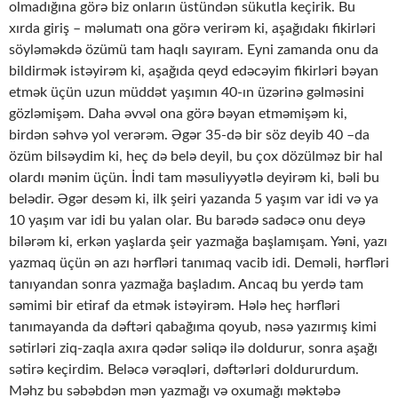
olmadığına görə biz onların üstündən sükutla keçirik. Bu
xırda giriş – məlumatı ona görə verirəm ki, aşağıdakı fikirləri
söyləməkdə özümü tam haqlı sayıram. Eyni zamanda onu da
bildirmək istəyirəm ki, aşağıda qeyd edəcəyim fikirləri bəyan
etmək üçün uzun müddət yaşımın 40-ın üzərinə gəlməsini
gözləmişəm. Daha əvvəl ona görə bəyan etməmişəm ki,
birdən səhvə yol verərəm. Əgər 35-də bir söz deyib 40 –da
özüm bilsəydim ki, heç də belə deyil, bu çox dözülməz bir hal
olardı mənim üçün. İndi tam məsuliyyətlə deyirəm ki, bəli bu
belədir. Əgər desəm ki, ilk şeiri yazanda 5 yaşım var idi və ya
10 yaşım var idi bu yalan olar. Bu barədə sadəcə onu deyə
bilərəm ki, erkən yaşlarda şeir yazmağa başlamışam. Yəni, yazı
yazmaq üçün ən azı hərfləri tanımaq vacib idi. Deməli, hərfləri
tanıyandan sonra yazmağa başladım. Ancaq bu yerdə tam
səmimi bir etiraf da etmək istəyirəm. Hələ heç hərfləri
tanımayanda da dəftəri qabağıma qoyub, nəsə yazırmış kimi
sətirləri ziq-zaqla axıra qədər səliqə ilə doldurur, sonra aşağı
sətirə keçirdim. Beləcə vərəqləri, dəftərləri doldururdum.
Məhz bu səbəbdən mən yazmağı və oxumağı məktəbə