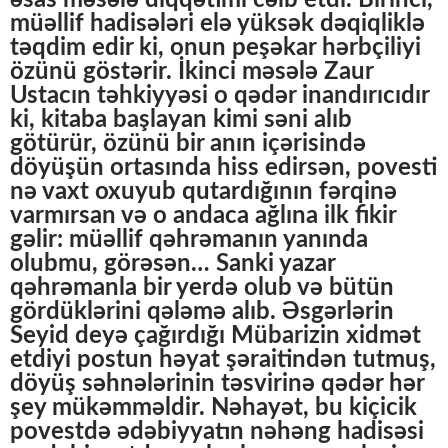
əsas məsələ diqqətimi cəlb etdi. Birinci,
müəllif hadisələri elə yüksək dəqiqliklə
təqdim edir ki, onun peşəkar hərbçiliyi
özünü göstərir. İkinci məsələ Zaur
Ustacın təhkiyyəsi o qədər inandırıcıdır
ki, kitaba başlayan kimi səni alıb
götürür, özünü bir anın içərisində
döyüşün ortasında hiss edirsən, povesti
nə vaxt oxuyub qutardığının fərqinə
varmırsan və o andaca ağlına ilk fikir
gəlir: müəllif qəhrəmanın yanında
olubmu, görəsən… Sanki yazar
qəhrəmanla bir yerdə olub və bütün
gördüklərini qələmə alıb. Əsgərlərin
Seyid deyə çağırdığı Mübarizin xidmət
etdiyi postun həyat şəraitindən tutmuş,
döyüş səhnələrinin təsvirinə qədər hər
şey mükəmməldir. Nəhayət, bu kiçicik
povestdə ədəbiyyatın nəhəng hadisəsi