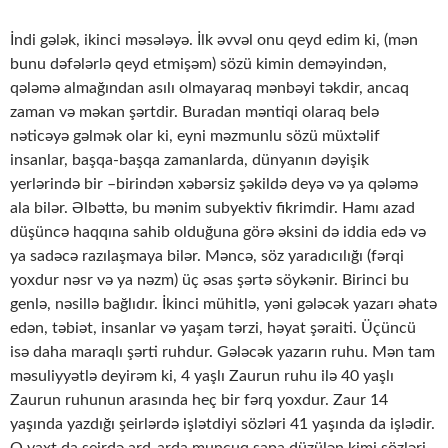
İndi gələk, ikinci məsələyə. İlk əvvəl onu qeyd edim ki, (mən
bunu dəfələrlə qeyd etmişəm) sözü kimin deməyindən,
qələmə almağından asılı olmayaraq mənbəyi təkdir, ancaq
zaman və məkan şərtdir. Buradan məntiqi olaraq belə
nəticəyə gəlmək olar ki, eyni məzmunlu sözü müxtəlif
insanlar, başqa-başqa zamanlarda, dünyanın dəyişik
yerlərində bir –birindən xəbərsiz şəkildə deyə və ya qələmə
ala bilər. Əlbəttə, bu mənim subyektiv fikrimdir. Hamı azad
düşüncə haqqına sahib olduğuna görə əksini də iddia edə və
ya sadəcə razılaşmaya bilər. Məncə, söz yaradıcılığı (fərqi
yoxdur nəsr və ya nəzm) üç əsas şərtə söykənir. Birinci bu
genlə, nəsillə bağlıdır. İkinci mühitlə, yəni gələcək yazarı əhatə
edən, təbiət, insanlar və yaşam tərzi, həyat şəraiti. Üçüncü
isə daha maraqlı şərti ruhdur. Gələcək yazarın ruhu. Mən tam
məsuliyyətlə deyirəm ki, 4 yaşlı Zaurun ruhu ilə 40 yaşlı
Zaurun ruhunun arasında heç bir fərq yoxdur. Zaur 14
yaşında yazdığı şeirlərdə işlətdiyi sözləri 41 yaşında da işlədir.