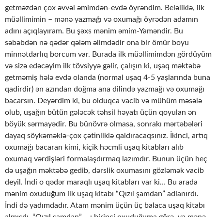
getməzdən çox əvvəl əmimdən-evdə öyrəndim. Beləliklə, ilk
müəllimimin – mənə yazmağı və oxumağı öyrədən adamın
adını açıqlayıram. Bu şəxs mənim əmim-Yaməndir. Bu
səbəbdən nə qədər qələm əlimdədir ona bir ömür boyu
minnətdarlıq borcum var. Burada ilk müəllimimdən gördüyüm
və sizə edəcəyim ilk tövsiyyə gəlir, çalışın ki, uşaq məktəbə
getməmiş hələ evdə olanda (normal uşaq 4-5 yaşlarında buna
qadirdir) ən azından doğma ana dilində yazmağı və oxumağı
bacarsın. Deyərdim ki, bu olduqca vacib və mühüm məsələ
olub, uşağın bütün gələcək təhsil həyatı üçün qoyulan ən
böyük sərmayədir. Bu bünövrə olmasa, sonrakı mərtəbələri
dayaq söykəməklə-çox çətinliklə qaldıracaqsınız. İkinci, artıq
oxumağı bacaran kimi, kiçik həcmli uşaq kitabları alıb
oxumaq vərdişləri formalaşdırmaq lazımdır. Bunun üçün heç
də uşağın məktəbə gedib, dərslik oxumasını gözləmək vacib
deyil. İndi o qədər maraqlı uşaq kitabları var ki… Bu arada
mənim oxuduğum ilk uşaq kitabı “Qızıl şamdan” adlanırdı.
İndi də yadımdadır. Atam mənim üçün üç balaca uşaq kitabı