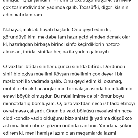
almışdı, “Qızıl şamdan” – ı birinci oxuduğuma görə, ya mənə
çox təsir etdiyindən yadımda qalıb. Təəssüfki, digər ikisinin
adını xatırlamıram.
Nəhayət,məktəb həyatı başladı. Onu qeyd edim ki,
göründüyü kimi məktəbə tam hazır getdiyimdən demək olar
ki, hazırlıqdan birbaşa birinci sinfə keçirdiklərin nəzərə
almasaq, ibtidai siniflər heç nə ilə yadda qalmayıb.
O vaxtlar ibtidai siniflər üçüncü sinifdə bitirdi. Dördüncü
sinif biologiya müəllimi Rövşən müəllimin çox dəyərli bir
məsləhəti ilə yadımda qalıb. Onu qeyd edim ki, oxumaq,
mütaliə etmək bacarıqlarımın formalaşmasında bu müəllimin
əməyi böyük olmuşdur. Bu müəllimimə də bir ömür boyu
minnətdarlıq borcluyam. O, bizə vaxtdan necə istifadə etməyi
öyrətməyə çalışırdı. Onun bu vaxt bölgüsü məsələsinin necə
ciddi-cəhdlə vacib olduğunu bizə anlatdığı yadıma düşdükcə
əsl müəllimin obrazı gözüm önündə canlanır. Yaradana şükür
edirəm ki, məni həmişə lazım olan məqamlarda lazımi