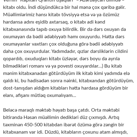
Vernin “Kapitan Qrantın uşaqları” – Azərbaycan dilində –
kitabı oldu. İndi düşündükcə bir hal mənə çox qəribə gəlir.
Müəllimlərimiz hansı kitabı tövsiyyə etsə və ya özümüz
hardansa adını eşidib axtarsaq, o kitabı adi kənd
kitabxanasında tapıb oxuya bilirdik. Bir də dərs oxuyan da
oxumayan da bədii ədəbiyyatı hamı oxuyurdu. Hətta dərs
oxumayanlar vaxtları çox olduğuna görə bədii ədəbiyyatı
daha çox oxuyurdular. Yadımdadır, qızlar dərsliklərin cildini
qopardıb, oxuduqları kitabı üzləyər, dərs boyu da ayrıla
bilmədikləri romanı və ya povesti oxuyardılar…) Bu kitab
mənim kitabxanadan götürdüyüm ilk kitab kimi yadımda elə
qaldı ki, bu hadisədən sonra nəinki, kitabxandan götürdüyüm,
dost-tanışdan aldığım kitabları hətta hardasa gördüyüm bir
elanı, afişanı mütləq oxumalıyam…
Beləcə maraqlı məktəb həyatı başa çatdı. Orta məktəbi
bitirəndə Həsən müəllimin dedikləri düz çıxmışdı. Artıq
təxminən 450-500 kitabdan ibarət özümə görə zəngin bir
kitabxanam var idi. Düzdü, kitabların çoxunu atam almışdı,