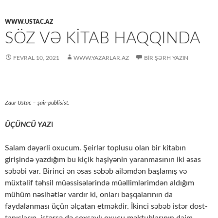
WWW.USTAC.AZ
SÖZ VƏ KİTAB HAQQINDA
FEVRAL 10, 2021
WWW.YAZARLAR.AZ
BIR ŞƏRH YAZIN
Zaur Ustac – şair-publisist
.
ÜÇÜNCÜ YAZ
I
Salam dəyərli oxucum. Şeirlər toplusu olan bir kitabın
girişində yazdığım bu kiçik haşiyənin yaranmasının iki əsas
səbəbi var. Birinci ən əsas səbəb ailəmdən başlamış və
müxtəlif təhsil müəssisələrində müəllimlərimdən aldığım
mühüm nəsihətlər vardır ki, onları başqalarının da
faydalanması üçün əlçatan etməkdir. İkinci səbəb istər dost-