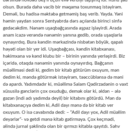
dərsində növbəti beş il üçün evə verdiyi tapşırıq idi. Ruhu şad
olsun. Burada daha vacib bir məqama toxunmaq istəyirəm.
Deməli, bu hadisə məktəbə getməmiş baş verib. Yayda. Yəni
həmin yaydan sonra Sentyabrda dərs açılanda birinci sinfə
gedəcəkdim. Nənəm uşaqbağçasında aşpaz işləyirdi. Arada
anam icazə verəndə nənəmin yanına gedib, orada uşaqlarla
oynayırdıq. Bura kəndin mərkəzində nisbətən böyük, qapalı
həyəti olan bir yer idi. Uşaqbağçası, kəndin kitabxanası,
həkimxana və kənd klubu bir – birinin yanında yerləşirdi. Biz
içəridə, otaqda nənəmin yanında oynayırdıq. Bağçanın
müəlliməsi dedi ki, gedim bir kitab götürüm oxuyum, mən
dedim ki, məndə götürmək istəyirəm, təəccüblənsə də məni
də apardı. Yadımdadır ki, müəllimə Salam Qədirzadənin o vaxt
xüsusilə gənclərin çox oxuduğu, demək olar ki, əldən – ələ
gəzən (indi adı yadımda deyil) bir kitabını götürdü. Mən də
kitabxanaçıya dedim ki, Adil dayı mənə də bir kitab ver
oxuyum. O isə cavabında dedi: – “Adil dayı yox, Adil müəllim
deyərlər”- və getdi mənə kitab gətirməyə. Çox keçmədi,
əlində jurnal şəklində olan bir qırmızı kitabla qayıtdı. Səhv