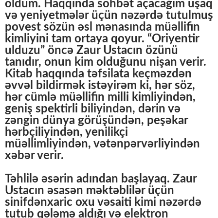
oldum. Haqqında söhbət açacağım uşaq
və yeniyetmələr üçün nəzərdə tutulmuş
povest sözün əsl mənasında müəllifin
kimliyini tam ortaya qoyur. “Oriyentir
ulduzu” öncə Zaur Ustacın özünü
tanıdır, onun kim olduğunu nişan verir.
Kitab haqqında təfsilata keçməzdən
əvvəl bildirmək istəyirəm ki, hər söz,
hər cümlə müəllifin milli kimliyindən,
geniş spektirli biliyindən, dərin və
zəngin dünya görüşündən, peşəkar
hərbçiliyindən, yenilikçi
müəllimliyindən, vətənpərvərliyindən
xəbər verir.
Təhlilə əsərin adından başlayaq. Zaur
Ustacın əsasən məktəblilər üçün
sinifdənxaric oxu vəsaiti kimi nəzərdə
tutub qələmə aldığı və elektron