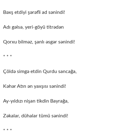
Bəxş etdiyi şərəfli ad sənindi!
Adı gəlsə, yeri-göyü titrədən
Qorxu bilməz, şanlı əsgər sənindi!
* * *
Çöldə simgə etdin Qurdu sancağa,
Kəhər Atın ən yaxşısı sənindi!
Ay-yıldızı nişan tikdin Bayrağa,
Zəkalar, dühalar tümü sənindi!
* * *