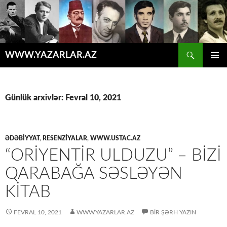
Axtar
WWW.YAZARLAR.AZ
MÜHTƏVIYYATA
ƏSAS
KEÇ
MENYU
Günlük arxivlər: Fevral 10, 2021
ƏDƏBİYYAT
,
RESENZİYALAR
,
WWW.USTAC.AZ
“ORIYENTIR ULDUZU” – BIZI
QARABAĞA SƏSLƏYƏN
KITAB
FEVRAL 10, 2021
WWW.YAZARLAR.AZ
BIR ŞƏRH YAZIN