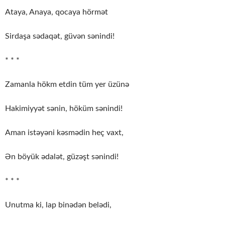
Ataya, Anaya, qocaya hörmət
Sirdaşa sədaqət, güvən sənindi!
* * *
Zamanla hökm etdin tüm yer üzünə
Hakimiyyət sənin, höküm sənindi!
Aman istəyəni kəsmədin heç vaxt,
Ən böyük ədalət, güzəşt sənindi!
* * *
Unutma ki, lap binədən belədi,