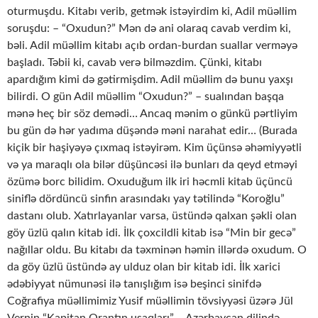
oturmuşdu. Kitabı verib, getmək istəyirdim ki, Adil müəllim
soruşdu: – “Oxudun?” Mən də ani olaraq cavab verdim ki,
bəli. Adil müəllim kitabı açıb ordan-burdan suallar verməyə
başladı. Təbii ki, cavab verə bilməzdim. Çünki, kitabı
apardığım kimi də gətirmişdim. Adil müəllim də bunu yaxşı
bilirdi. O gün Adil müəllim “Oxudun?” – sualından başqa
mənə heç bir söz demədi… Ancaq mənim o günkü pərtliyim
bu gün də hər yadıma düşəndə məni narahat edir… (Burada
kiçik bir haşiyəyə çıxmaq istəyirəm. Kim üçünsə əhəmiyyətli
və ya maraqlı ola bilər düşüncəsi ilə bunları da qeyd etməyi
özümə borc bilidim. Oxuduğum ilk iri həcmli kitab üçüncü
siniflə dördüncü sinfin arasındakı yay tətilində “Koroğlu”
dastanı olub. Xatırlayanlar varsa, üstündə qalxan şəkli olan
göy üzlü qalın kitab idi. İlk çoxcildli kitab isə “Min bir gecə”
nağıllar oldu. Bu kitabı da təxminən həmin illərdə oxudum. O
da göy üzlü üstündə ay ulduz olan bir kitab idi. İlk xarici
ədəbiyyat nümunəsi ilə tanışlığım isə beşinci sinifdə
Coğrafiya müəllimimiz Yusif müəllimin tövsiyyəsi üzərə Jül