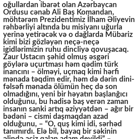
oğullardan ibarət olan Azərbaycan
Ordusu cənab Ali Baş Komandan,
möhtərəm Prezidentimiz İlham Əliyevin
rəhbərliyi altında bu misiyanı uğurla
yerinə yetirəcək və o dağlarda Mübariz
kimi bizi gözləyən neçə-neçə
igidlərimizin ruhu dincliyə qovuşacaq.
Zaur Ustacın şəhid olmuş əsgəri
göylərə uçurtması həm qədim türk
inancını – ölməyi, uçmaq kimi hərfi
mənada təqdim edir, həm də dərin dini-
fəlsəfi mənada ölümün heç də son
olmadığını, yeni bir həyatın başlanğıcı
olduğunu, bu hadisə baş verən zaman
insanın sanki artıq əziyyətdən – ağır bir
bədəni – cismi daşmaqdan azad
olduğunu, – “O, quş kimi idi, sərhəd
tanımırdı. Elə bil, bayaq bir səkinin