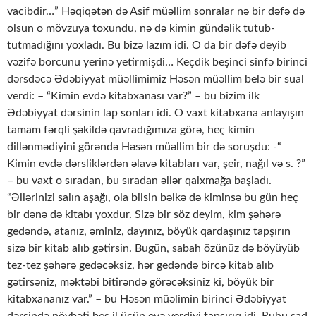
vacibdir…” Həqiqətən də Asif müəllim sonralar nə bir dəfə də
olsun o mövzuya toxundu, nə də kimin gündəlik tutub-
tutmadığını yoxladı. Bu bizə lazım idi. O da bir dəfə deyib
vəzifə borcunu yerinə yetirmişdi… Keçdik beşinci sinfə birinci
dərsdəcə Ədəbiyyat müəllimimiz Həsən müəllim belə bir sual
verdi: – “Kimin evdə kitabxanası var?” – bu bizim ilk
Ədəbiyyat dərsinin lap sonları idi. O vaxt kitabxana anlayışın
tamam fərqli şəkildə qavradığımıza görə, heç kimin
dillənmədiyini görəndə Həsən müəllim bir də soruşdu: -“
Kimin evdə dərsliklərdən əlavə kitabları var, şeir, nağıl və s. ?”
– bu vaxt o sıradan, bu sıradan əllər qalxmağa başladı.
“Əllərinizi salın aşağı, ola bilsin bəlkə də kiminsə bu gün heç
bir dənə də kitabı yoxdur. Sizə bir söz deyim, kim şəhərə
gedəndə, atanız, əminiz, dayınız, böyük qardaşınız tapşırın
sizə bir kitab alıb gətirsin. Bugün, sabah özünüz də böyüyüb
tez-tez şəhərə gedəcəksiz, hər gedəndə bircə kitab alıb
gətirsəniz, məktəbi bitirəndə görəcəksiniz ki, böyük bir
kitabxananız var.” – bu Həsən müəlimin birinci Ədəbiyyat