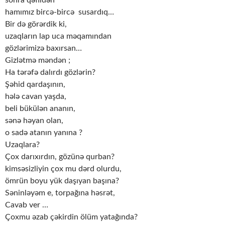
hamımız bircə-bircə susardıq…
Bir də görərdik ki,
uzaqların lap uca məqamından
gözlərimizə baxırsan…
Gizlətmə məndən ;
Ha tərəfə dalırdı gözlərin?
Şəhid qardaşının,
hələ cavan yaşda,
beli bükülən ananın,
sənə həyan olan,
o sadə atanın yanına ?
Uzaqlara?
Çox darıxırdın, gözünə qurban?
kimsəsizliyin çox mu dərd olurdu,
ömrün boyu yük daşıyan başına?
Səninləyəm e, torpağına həsrət,
Cavab ver …
Çoxmu əzab çəkirdin ölüm yatağında?