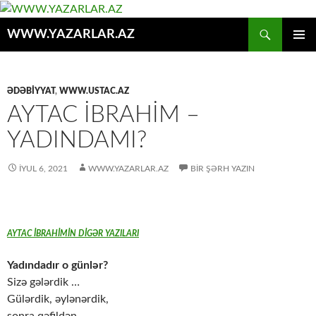
Axtar
WWW.YAZARLAR.AZ
MÜHTƏVIYYATA
ƏSAS
KEÇ
MENYU
ƏDƏBİYYAT
,
WWW.USTAC.AZ
AYTAC İBRAHİM –
YADINDAMI?
İYUL 6, 2021
WWW.YAZARLAR.AZ
BIR ŞƏRH YAZIN
AYTAC İBRAHİMİN DİGƏR YAZILARI
Yadındadır o günlər?
Sizə gələrdik …
Gülərdik, əylənərdik,
sonra qəfildən