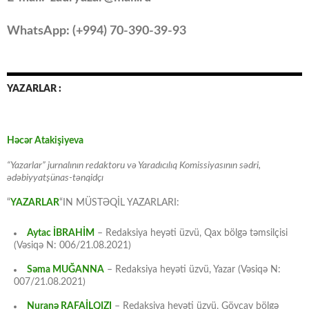
WhatsApp: (
+994
) 70-390-39-93
YAZARLAR :
Həcər Atakişiyeva
“Yazarlar” jurnalının redaktoru və Yaradıcılıq Komissiyasının sədri,
ədəbiyyatşünas-tənqidçı
“
YAZARLAR
“IN MÜSTƏQİL YAZARLARI:
Aytac İBRAHİM
– Redaksiya heyəti üzvü, Qax bölgə təmsilçisi
(Vəsiqə N: 006/21.08.2021)
Səma MUĞANNA
– Redaksiya heyəti üzvü, Yazar (Vəsiqə N:
007/21.08.2021)
Nuranə RAFAİLQIZI
– Redaksiya heyəti üzvü, Göyçay bölgə