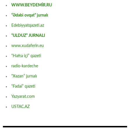
WWW.BEYDEMİR.RU
“Ədəbi ovqat” jurnalı
Edebiyyatqazeti.az
“ULDUZ” JURNALI
www.xudaferin.eu
“Həftə içi” qəzeti
radio-kardeche
“Xəzan” jurnalı
“Fədai” qəzeti
Yazyarat.com
USTAC.AZ