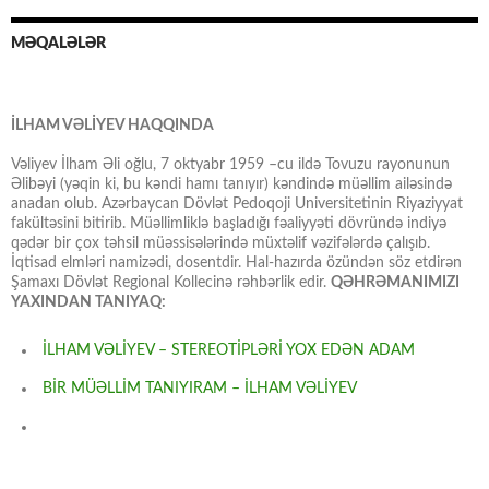
MƏQALƏLƏR
İLHAM VƏLİYEV HAQQINDA
Vəliyev İlham Əli oğlu, 7 oktyabr 1959 –cu ildə Tovuzu rayonunun
Əlibəyi (yəqin ki, bu kəndi hamı tanıyır) kəndində müəllim ailəsində
anadan olub. Azərbaycan Dövlət Pedoqoji Universitetinin Riyaziyyat
fakültəsini bitirib. Müəllimliklə başladığı fəaliyyəti dövründə indiyə
qədər bir çox təhsil müəssisələrində müxtəlif vəzifələrdə çalışıb.
İqtisad elmləri namizədi, dosentdir. Hal-hazırda özündən söz etdirən
Şamaxı Dövlət Regional Kollecinə rəhbərlik edir.
QƏHRƏMANIMIZI
YAXINDAN TANIYAQ:
İLHAM VƏLİYEV – STEREOTİPLƏRİ YOX EDƏN ADAM
BİR MÜƏLLİM TANIYIRAM – İLHAM VƏLİYEV