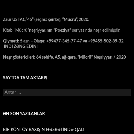
Zaur USTAC,“45” (seçmə şeirlər), “Mücrü”, 2020.
Kitab “Mücrü”nəşriyyatının
“Poeziya”
seriyasında nəşr edilmişdir.
Qiyməti: 5 azn – Əlaqə: +99477-345-77-47 və +99455-502-89-32
İNDİ ZƏNG EDİN!
Nəşr göstəriciləri: 64 səhifə, A5, ağ-qara, “Mücrü” Nəşriyyatı / 2020
SAYTDA TAM AXTARIŞ
Axtarış:
ƏN SON YAZILANLAR
BİR KÖNTÖY BAXIŞIN HƏSRƏTİNDƏ QAL!