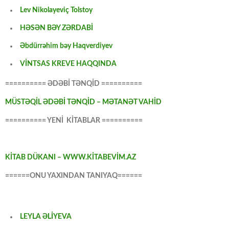
Lev Nikolayeviç Tolstoy
HƏSƏN BƏY ZƏRDABİ
Əbdürrəhim bəy Haqverdiyev
VİNTSAS KREVE HAQQINDA
========== ƏDƏBİ TƏNQİD ==========
MÜSTƏQİL ƏDƏBİ TƏNQİD – MƏTANƏT VAHİD
========== YENİ KİTABLAR ==========
KİTAB DÜKANI – WWW.KİTABEVİM.AZ
======ONU YAXINDAN TANIYAQ======
LEYLA ƏLİYEVA