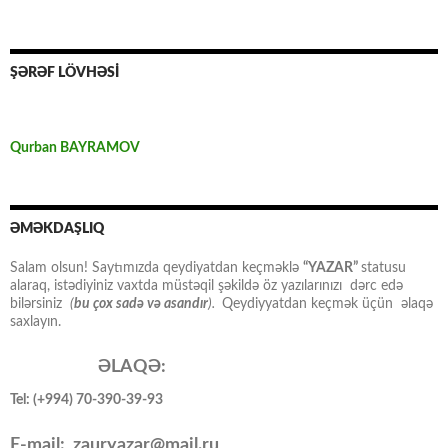
ŞƏRƏF LÖVHƏSİ
Qurban BAYRAMOV
ƏMƏKDAŞLIQ
Salam olsun! Saytımızda qeydiyatdan keçməklə
“YAZAR”
statusu
alaraq, istədiyiniz vaxtda müstəqil şəkildə öz yazılarınızı dərc edə
bilərsiniz
(
bu çox sadə və asandır
).
Qeydiyyatdan keçmək üçün əlaqə
saxlayın.
ƏLAQƏ:
Tel: (+994) 70-390-39-93
E-mail: zauryazar@mail.ru