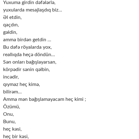
Yuxuma girdin dəfələrlə,
yuxularda mesajlaşdıq biz…
Əl etdin,
qaçdın,
gəldin,
amma birdən getdin …
Bu dəfə röyalarda yox,
reallıqda heçə döndün…
Sən onları bağışlayarsan,
körpədir sənin qəlbin,
incədir,
qıymaz heç kimə,
bilirəm…
Amma mən bağışlamayacam heç kimi ;
Özümü,
Onu,
Bunu,
heç kəsi,
heç bir kəsi,