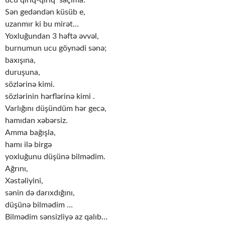
Sən gedəndən küsüb e,
uzanmır ki bu mirət…
Yoxluğundan 3 həftə əvvəl,
burnumun ucu göynədi sənə;
baxışına,
duruşuna,
sözlərinə kimi.
sözlərinin hərflərinə kimi .
Varlığını düşündüm hər gecə,
hamıdan xəbərsiz.
Amma bağışla,
hamı ilə birgə
yoxluğunu düşünə bilmədim.
Ağrını,
Xəstəliyini,
sənin də darıxdığını,
düşünə bilmədim …
Bilmədim sənsizliyə az qalıb…