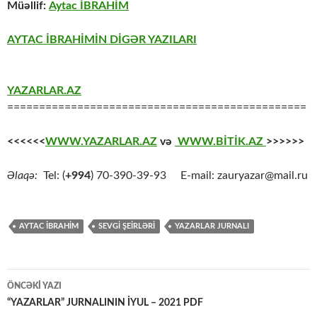
Müəllif:
Aytac İBRAHİM
AYTAC İBRAHİMİN DİGƏR YAZILARI
YAZARLAR.AZ
===============================================
<<<<<<
WWW.YAZARLAR.AZ
və
WWW.BİTİK.AZ
>>>>>>
Əlaqə:
Tel: (
+994
) 70-390-39-93 E-mail: zauryazar@mail.ru
AYTAC İBRAHİM
SEVGİ ŞEİRLƏRİ
YAZARLAR JURNALI
Yazılar
ÖNCƏKI YAZI
üzrə
“YAZARLAR” JURNALININ İYUL – 2021 PDF