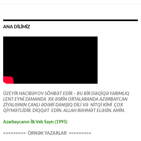
ANA DİLİMİZ
ÜZEYİR HACIBƏYOV SÖHBƏT EDİR – BU BİR DƏQİQƏ YARIMLIQ
LENT EYNİ ZAMANDA XX ƏSRİN ORTALARANDA AZƏRBAYCAN
ZİYALISININ CANLI ƏDƏBİ DANIŞIQ DİLİ VƏ NİTQİ KİMİ ÇOX
QİYMƏTLİDİR. DİQQƏT EDİN. ALLAH RƏHMƏT ELƏSİN. AMİN.
Azərbaycanın İlk Veb Saytı (1995)
========= ÖRNƏK YAZARLAR =========