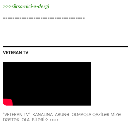
>>>siirsarnici-e-dergi
===================================
VETERAN TV
“VETERAN TV” KANALINA ABUNƏ OLMAQLA QAZİLƏRIMİZƏ
DƏSTƏK OLA BİLƏRİK: >>>>