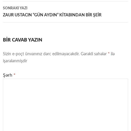
naviqasiya
SONRAKI YAZI
ZAUR USTACIN “GÜN AYDIN” KİTABINDAN BİR ŞEİR
BIR CAVAB YAZIN
Sizin e-poçt ünvanınız dərc edilməyəcəkdir.
Gərəkli sahələr
*
ilə
işarələnmişdir
Şərh
*