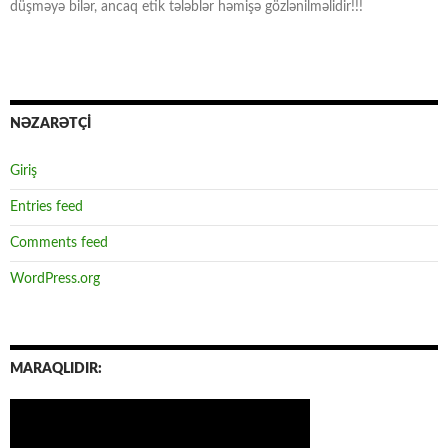
düşməyə bilər, ancaq etik tələblər həmişə gözlənilməlidir!!!
NƏZARƏTÇİ
Giriş
Entries feed
Comments feed
WordPress.org
MARAQLIDIR: