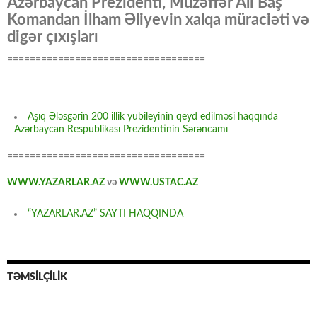
Azərbaycan Prezidenti, Müzəffər Ali Baş
Komandan İlham Əliyevin xalqa müraciəti və
digər çıxışları
===================================
Aşıq Ələsgərin 200 illik yubileyinin qeyd edilməsi haqqında
Azərbaycan Respublikası Prezidentinin Sərəncamı
===================================
WWW.YAZARLAR.AZ
və
WWW.USTAC.AZ
“YAZARLAR.AZ” SAYTI HAQQINDA
TƏMSİLÇİLİK