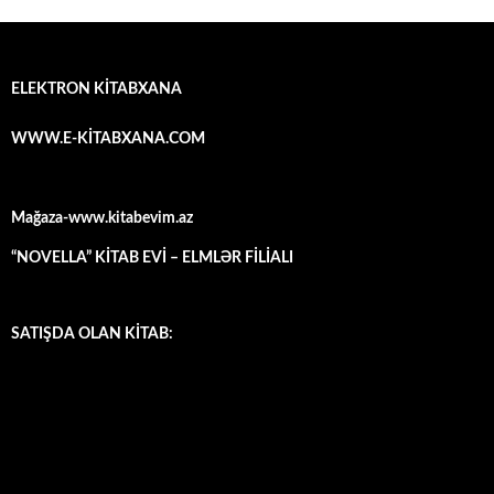
ELEKTRON KİTABXANA
WWW.E-KİTABXANA.COM
Mağaza-www.kitabevim.az
“NOVELLA” KİTAB EVİ – ELMLƏR FİLİALI
SATIŞDA OLAN KİTAB: