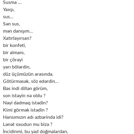
Susma …
Yaxşı,
sus…
Sən sus,
mən danışım…
Xatırlayırsan?
bir konfeti,
bir almanı,
bir çörəyi
yarı bölərdin,
düz üçümüzün arasında.
Götürməsək, söz edərdin…
Bəs indi dillən görüm,
son istəyin nə oldu ?
Nəyi dadmaq istədin?
Kimi görmək istədin ?
Hansımızın adı əzbərində idi?
Lənət oxudun mu bizə ?
İncidinmi, bu yad doğmalardan,