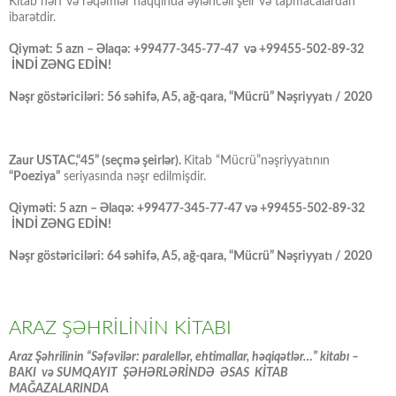
Kitab hərf və rəqəmlər haqqında əyləncəli şeir və tapmacalardan
ibarətdir.
Qiymət: 5 azn – Əlaqə: +99477-345-77-47 və +99455-502-89-32
İNDİ ZƏNG EDİN!
Nəşr göstəriciləri: 56 səhifə, A5, ağ-qara, “Mücrü” Nəşriyyatı / 2020
Zaur USTAC,“45” (seçmə şeirlər).
Kitab “Mücrü”nəşriyyatının
“Poeziya”
seriyasında nəşr edilmişdir.
Qiyməti: 5 azn – Əlaqə: +99477-345-77-47 və +99455-502-89-32
İNDİ ZƏNG EDİN!
Nəşr göstəriciləri: 64 səhifə, A5, ağ-qara, “Mücrü” Nəşriyyatı / 2020
ARAZ ŞƏHRİLİNİN KİTABI
Araz Şəhrilinin “Səfəvilər: paralellər, ehtimallar, həqiqətlər…” kitabı –
BAKI və SUMQAYIT ŞƏHƏRLƏRİNDƏ ƏSAS KİTAB
MAĞAZALARINDA