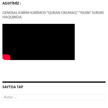
ADƏTİMİZ :
GENERAL KƏRİM KƏRİMOV “QURAN OXUMAQ”-“YASİN” SURƏSİ
HAQQINDA:
SAYTDA TAP
Axtarış: