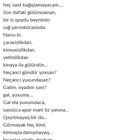
heç vaxt bağışlamayacam….
Son dəfəki gülümsəmən,
bir iz qoydu beynimin
sağ yarımkürəsində.
Hansı ki,
çarəsizlikdən,
kimsəsizlikdən,
yetimlikdən
kinayə ilə gülürdün…
Neçənci gündür yoxsan?
Neçənci yuxundasan?
Gəlim, oyadım səni?
gəl, yuxuma…
Gəl elə yuxumdaca,
səssizcə apar məni öz yanına…
Qayıtmayaq bir də…
Görməyək heç kimi,
kimsəylə danışmayaq…
İnsanlar pisdir, dostum…