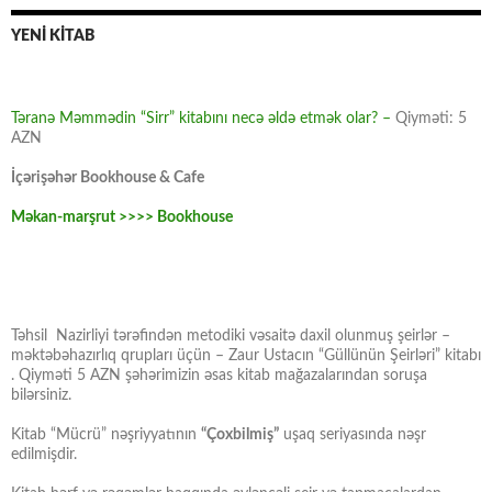
YENİ KİTAB
Təranə Məmmədin “Sirr” kitabını necə əldə etmək olar? –
Qiyməti: 5
AZN
İçərişəhər Bookhouse & Cafe
Məkan-marşrut >>>> Bookhouse
Təhsil Nazirliyi tərəfindən metodiki vəsaitə daxil olunmuş şeirlər –
məktəbəhazırlıq qrupları üçün – Zaur Ustacın “Güllünün Şeirləri” kitabı
. Qiyməti 5 AZN şəhərimizin əsas kitab mağazalarından soruşa
bilərsiniz.
Kitab “Mücrü” nəşriyyatının
“Çoxbilmiş”
uşaq seriyasında nəşr
edilmişdir.