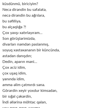
küsdünmü, biriciyim?
Necə dirəndin bu səfalətə,
necə dirəndin bu ağrılara,
bu səfilliyə,
bu alçaqlığa ?!
Çox yaxşı xatırlayıram…
Son görüşlərimizdə,
divarları nəmdən paslanmış,
soyuq xəstəxananın bir küncündə,
astadan danışdın;
Dedin, aparın məni…
Çox aciz idim,
çox uşaq idim,
yanında idim,
amma əlim çatmırdı sənə.
Görərdin xeyir yoxdur kimsədən,
bir sığal çəkərdin,
İndi əllərinə möhtac qalan,
ucu qırıq-qırıq saçıma.