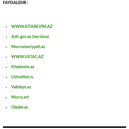
FAYDALIDIR :
WWW.KİTABEVİM.AZ
Aztc.gov.az (tərcümə)
Mucrunesriyyati.az
WWW.USTAC.AZ
Kitabevim.az
Litinstitut.ru
Valideyn.az
Mucru.art
Olaylar.az