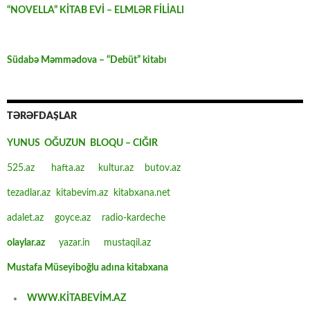
“NOVELLA” KİTAB EVİ – ELMLƏR FİLİALI
Südabə Məmmədova – “Debüt” kitabı
TƏRƏFDAŞLAR
YUNUS OĞUZUN BLOQU – CIĞIR
525.az
hafta.az
kultur.az
butov.az
tezadlar.az
kitabevim.az
kitabxana.net
adalet.az
goyce.az
radio-kardeche
olaylar.az
yazar.in
mustaqil.az
Mustafa Müseyiboğlu adına kitabxana
WWW.KİTABEVİM.AZ