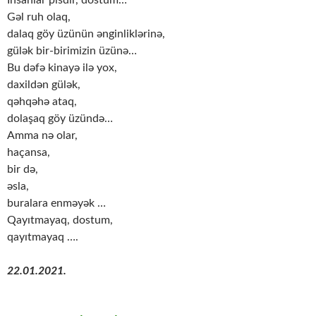
Gəl ruh olaq,
dalaq göy üzünün ənginliklərinə,
gülək bir-birimizin üzünə…
Bu dəfə kinayə ilə yox,
daxildən gülək,
qəhqəhə ataq,
dolaşaq göy üzündə…
Amma nə olar,
haçansa,
bir də,
əsla,
buralara enməyək …
Qayıtmayaq, dostum,
qayıtmayaq ….
22.01.2021.