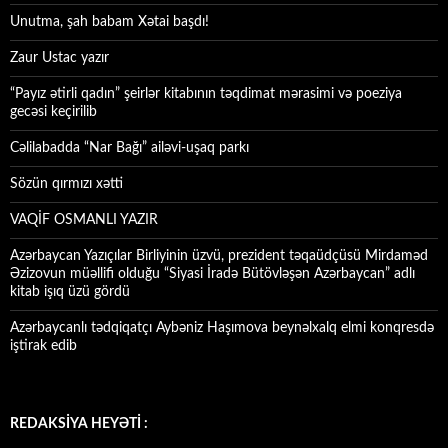
Unutma, şah babam Xətai başdı!
Zaur Ustac yazır
“Payız ətirli qadın” şeirlər kitabının təqdimat mərasimi və poeziya
gecəsi keçirilib
Cəlilabadda “Nar Bağı” ailəvi-uşaq parkı
Sözün qırmızı xətti
VAQİF OSMANLI YAZIR
Azərbaycan Yazıçılar Birliyinin üzvü, prezident təqaüdçüsü Mirdaməd
Əzizovun müəllifi olduğu “Siyasi İradə Bütövləşən Azərbaycan” adlı
kitab işıq üzü gördü
Azərbaycanlı tədqiqatçı Aybəniz Haşımova beynəlxalq elmi konqresdə
iştirak edib
REDAKSİYA HEYƏTİ :