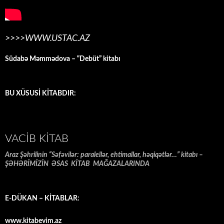
>>>>WWW.USTAC.AZ
Südabə Məmmədova – “Debüt” kitabı
BU XÜSUSİ KİTABDIR:
VACIB KITAB
Araz Şəhrilinin “Səfəvilər: paralellər, ehtimallar, həqiqətlər…” kitabı –
ŞƏHƏRİMİZİN ƏSAS KİTAB MAĞAZALARINDA
E-DÜKAN – KİTABLAR:
www.kitabevim.az