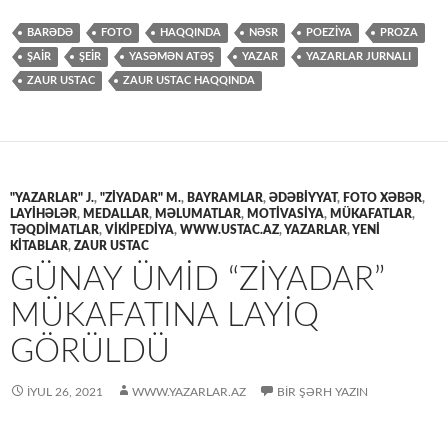
BARƏDƏ
FOTO
HAQQINDA
NƏSR
POEZİYA
PROZA
ŞAİR
ŞEİR
YASƏMƏN ATƏŞ
YAZAR
YAZARLAR JURNALI
ZAUR USTAC
ZAUR USTAC HAQQINDA
"YAZARLAR" J.
,
"ZİYADAR" M.
,
BAYRAMLAR
,
ƏDƏBİYYAT
,
FOTO XƏBƏR
,
LAYİHƏLƏR
,
MEDALLAR
,
MƏLUMATLAR
,
MOTİVASİYA
,
MÜKAFATLAR
,
TƏQDİMATLAR
,
VİKİPEDİYA
,
WWW.USTAC.AZ
,
YAZARLAR
,
YENİ
KİTABLAR
,
ZAUR USTAC
GÜNAY ÜMİD “ZİYADAR”
MÜKAFATINA LAYİQ
GÖRÜLDÜ
İYUL 26, 2021
WWW.YAZARLAR.AZ
BIR ŞƏRH YAZIN