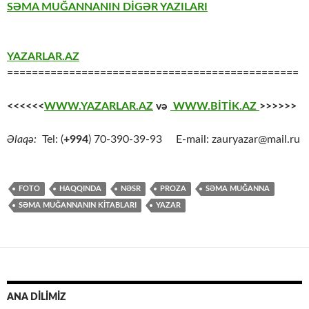
SƏMA MUĞANNANIN DİGƏR YAZILARI
YAZARLAR.AZ
===============================================
<<<<<<
WWW.YAZARLAR.AZ
və
WWW.BİTİK.AZ
>>>>>>
Əlaqə:
Tel: (
+994
) 70-390-39-93 E-mail: zauryazar@mail.ru
FOTO
HAQQINDA
NƏSR
PROZA
SƏMA MUĞANNA
SƏMA MUĞANNANIN KİTABLARI
YAZAR
ANA DİLİMİZ