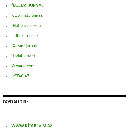
“ULDUZ” JURNALI
www.xudaferin.eu
“Həftə içi” qəzeti
radio-kardeche
“Xəzan” jurnalı
“Fədai” qəzeti
Yazyarat.com
USTAC.AZ
FAYDALIDIR :
WWW.KİTABEVİM.AZ