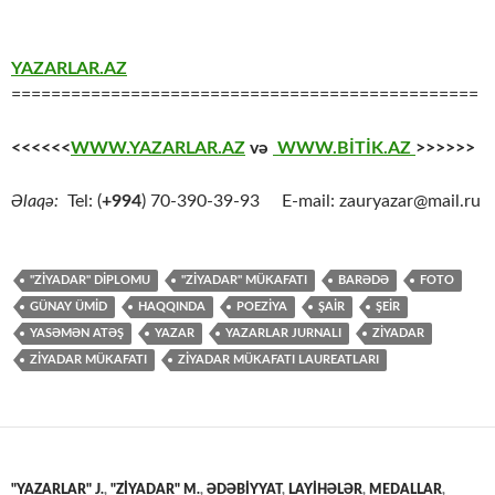
YAZARLAR.AZ
===============================================
<<<<<<
WWW.YAZARLAR.AZ
və
WWW.BİTİK.AZ
>>>>>>
Əlaqə:
Tel: (
+994
) 70-390-39-93 E-mail: zauryazar@mail.ru
"ZİYADAR" DİPLOMU
"ZİYADAR" MÜKAFATI
BARƏDƏ
FOTO
GÜNAY ÜMİD
HAQQINDA
POEZİYA
ŞAİR
ŞEİR
YASƏMƏN ATƏŞ
YAZAR
YAZARLAR JURNALI
ZİYADAR
ZİYADAR MÜKAFATI
ZİYADAR MÜKAFATI LAUREATLARI
"YAZARLAR" J.
,
"ZİYADAR" M.
,
ƏDƏBİYYAT
,
LAYİHƏLƏR
,
MEDALLAR
,