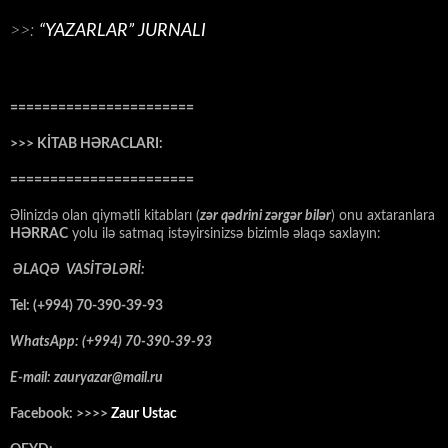
>>:
“YAZARLAR” JURNALI
=======================
>>> KİTAB HƏRACLARI:
=======================
Əlinizdə olan qiymətli kitabları (
zər qədrini zərgər bilər
) onu axtaranlara
HƏRRAC
yolu ilə satmaq istəyirsinizsə bizimlə əlaqə saxlayın:
ƏLAQƏ VASİTƏLƏRİ:
Tel: (+994) 70-390-39-93
WhatsApp: (+994) 70-390-39-93
E-mail: zauryazar@mail.ru
Facebook: >>>>
Zaur Ustac