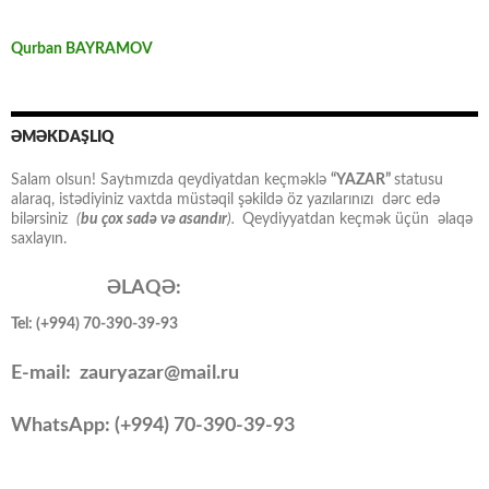
Qurban BAYRAMOV
ƏMƏKDAŞLIQ
Salam olsun! Saytımızda qeydiyatdan keçməklə
“YAZAR”
statusu
alaraq, istədiyiniz vaxtda müstəqil şəkildə öz yazılarınızı dərc edə
bilərsiniz
(
bu çox sadə və asandır
).
Qeydiyyatdan keçmək üçün əlaqə
saxlayın.
ƏLAQƏ:
Tel: (+994) 70-390-39-93
E-mail: zauryazar@mail.ru
WhatsApp: (
+994
) 70-390-39-93