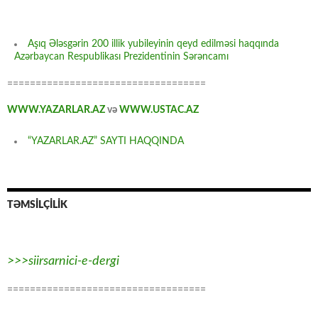
Aşıq Ələsgərin 200 illik yubileyinin qeyd edilməsi haqqında
Azərbaycan Respublikası Prezidentinin Sərəncamı
===================================
WWW.YAZARLAR.AZ
və
WWW.USTAC.AZ
“YAZARLAR.AZ” SAYTI HAQQINDA
TƏMSİLÇİLİK
>>>siirsarnici-e-dergi
===================================