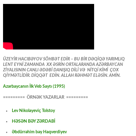
ÜZEYİR HACIBƏYOV SÖHBƏT EDİR – BU BİR DƏQİQƏ YARIMLIQ
LENT EYNİ ZAMANDA XX ƏSRİN ORTALARANDA AZƏRBAYCAN
ZİYALISININ CANLI ƏDƏBİ DANIŞIQ DİLİ VƏ NİTQİ KİMİ ÇOX
QİYMƏTLİDİR. DİQQƏT EDİN. ALLAH RƏHMƏT ELƏSİN. AMİN.
Azərbaycanın İlk Veb Saytı (1995)
========= ÖRNƏK YAZARLAR =========
Lev Nikolayeviç Tolstoy
HƏSƏN BƏY ZƏRDABİ
Əbdürrəhim bəy Haqverdiyev