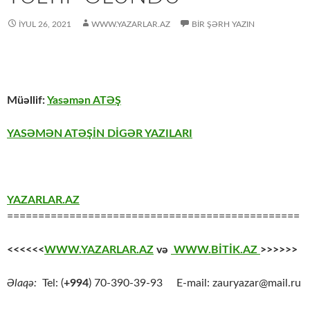
İYUL 26, 2021
WWW.YAZARLAR.AZ
BIR ŞƏRH YAZIN
Müəllif:
Yasəmən ATƏŞ
YASƏMƏN ATƏŞİN DİGƏR YAZILARI
YAZARLAR.AZ
===============================================
<<<<<<
WWW.YAZARLAR.AZ
və
WWW.BİTİK.AZ
>>>>>>
Əlaqə:
Tel: (
+994
) 70-390-39-93 E-mail: zauryazar@mail.ru