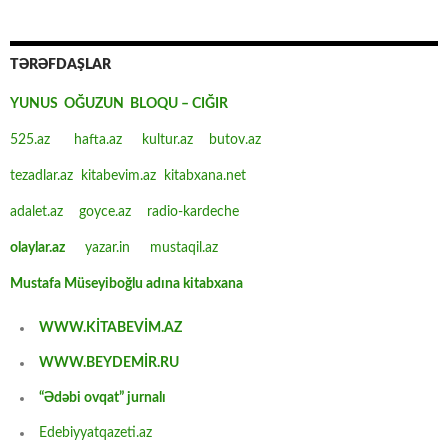
TƏRƏFDAŞLAR
YUNUS OĞUZUN BLOQU – CIĞIR
525.az
hafta.az
kultur.az
butov.az
tezadlar.az
kitabevim.az
kitabxana.net
adalet.az
goyce.az
radio-kardeche
olaylar.az
yazar.in
mustaqil.az
Mustafa Müseyiboğlu adına kitabxana
WWW.KİTABEVİM.AZ
WWW.BEYDEMİR.RU
“Ədəbi ovqat” jurnalı
Edebiyyatqazeti.az