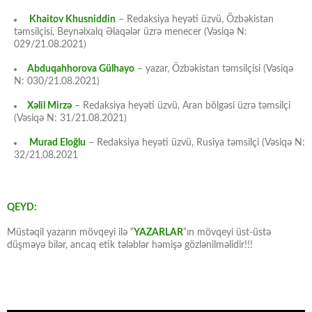
Khaitov Khusniddin
– Redaksiya heyəti üzvü, Özbəkistan
təmsilçisi, Beynəlxalq Əlaqələr üzrə menecer (Vəsiqə N:
029/21.08.2021)
Abduqahhorova Gülhayo
– yazar, Özbəkistan təmsilçisi (Vəsiqə
N: 030/21.08.2021)
Xəlil Mirzə
– Redaksiya heyəti üzvü, Aran bölgəsi üzrə təmsilçi
(Vəsiqə N: 31/21.08.2021)
Murad Eloğlu
– Redaksiya heyəti üzvü, Rusiya təmsilçi (Vəsiqə N:
32/21.08.2021
QEYD:
Müstəqil yazarın mövqeyi ilə “
YAZARLAR
“ın mövqeyi üst-üstə
düşməyə bilər, ancaq etik tələblər həmişə gözlənilməlidir!!!