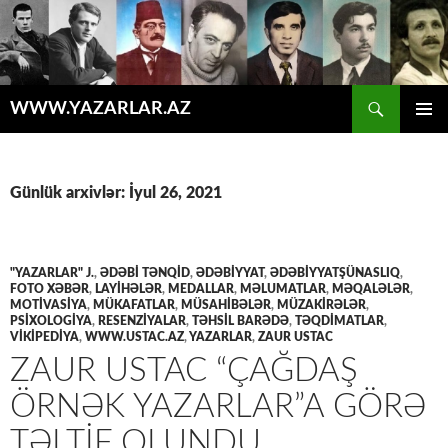
Axtar
WWW.YAZARLAR.AZ
MÜHTƏVIYYATA
ƏSAS
KEÇ
MENYU
Günlük arxivlər: İyul 26, 2021
"YAZARLAR" J.
,
ƏDƏBİ TƏNQİD
,
ƏDƏBİYYAT
,
ƏDƏBIYYATŞÜNASLIQ
,
FOTO XƏBƏR
,
LAYİHƏLƏR
,
MEDALLAR
,
MƏLUMATLAR
,
MƏQALƏLƏR
,
MOTİVASİYA
,
MÜKAFATLAR
,
MÜSAHİBƏLƏR
,
MÜZAKİRƏLƏR
,
PSİXOLOGİYA
,
RESENZİYALAR
,
TƏHSİL BARƏDƏ
,
TƏQDİMATLAR
,
VİKİPEDİYA
,
WWW.USTAC.AZ
,
YAZARLAR
,
ZAUR USTAC
ZAUR USTAC “ÇAĞDAŞ
ÖRNƏK YAZARLAR”A GÖRƏ
TƏLTİF OLUNDU