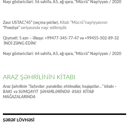
Nəşr göstəriciləri: 56 səhifə, A5, ağ-qara, “Mücrü” Nəşriyyatı / 2020
Zaur USTAC,“45” (seçmə şeirlər).
Kitab “Mücrü”nəşriyyatının
“Poeziya”
seriyasında nəşr edilmişdir.
Qiyməti: 5 azn – Əlaqə: +99477-345-77-47 və +99455-502-89-32
İNDİ ZƏNG EDİN!
Nəşr göstəriciləri: 64 səhifə, A5, ağ-qara, “Mücrü” Nəşriyyatı / 2020
ARAZ ŞƏHRİLİNİN KİTABI
Araz Şəhrilinin “Səfəvilər: paralellər, ehtimallar, həqiqətlər…” kitabı –
BAKI və SUMQAYIT ŞƏHƏRLƏRİNDƏ ƏSAS KİTAB
MAĞAZALARINDA
ŞƏRƏF LÖVHƏSİ