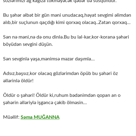
sözlərimizi ağ kağıza tökməyəcək qədər də susqundur.
Bu şəhər əlbət bir gün məni unudacaq,həyat sevgimi əlimdən
alıb,bir suçlunun qaçdığı kimi qorxaq olacaq..Zatən qorxaq…
Sən nə məni,nə də onu dinlə.Bu bu lal-kar,kor-koranə şəhəri
böyüdən sevgini düşün.
Sən sevginlə yaşa,mənimsə məzar daşımla…
Adsız,başsız,kor olacaq gözlərimdən öpüb bu şəhəri öz
əllərinlə öldür!
Öldür o şəhəri! Öldür ki,ruhum bədənimdən qopan an o
şəhərin əlləriylə işgəncə çəkib ölməsin…
Müəllif:
Səma MUĞANNA