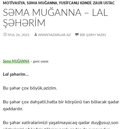
MOTİVASİYA
,
SƏMA MUĞANNA
,
YUSIFCANLI KƏNDI
,
ZAUR USTAC
SƏMA MUĞANNA – LAL
ŞƏHƏRİM
İYUL 26, 2021
WWW.YAZARLAR.AZ
BIR ŞƏRH YAZIN
Səma MUĞANNA
– gənc yazar.
Lal şəhərim…
Bu şəhər çox böyük,əzizim.
Bu şəhər çox dəhşətli,hətta bir körpünü tən böləcək qədər
qəddardır.
Bu şəhər xatirələrimizi yaşatmayacaq qədər duyğusuz,son