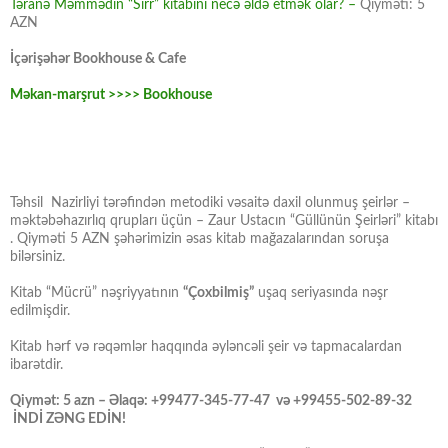
Təranə Məmmədin “Sirr” kitabını necə əldə etmək olar? –
Qiyməti: 5
AZN
İçərişəhər Bookhouse & Cafe
Məkan-marşrut >>>> Bookhouse
Təhsil Nazirliyi tərəfindən metodiki vəsaitə daxil olunmuş şeirlər –
məktəbəhazırlıq qrupları üçün – Zaur Ustacın “Güllünün Şeirləri” kitabı
. Qiyməti 5 AZN şəhərimizin əsas kitab mağazalarından soruşa
bilərsiniz.
Kitab “Mücrü” nəşriyyatının
“Çoxbilmiş”
uşaq seriyasında nəşr
edilmişdir.
Kitab hərf və rəqəmlər haqqında əyləncəli şeir və tapmacalardan
ibarətdir.
Qiymət: 5 azn – Əlaqə: +99477-345-77-47 və +99455-502-89-32
İNDİ ZƏNG EDİN!