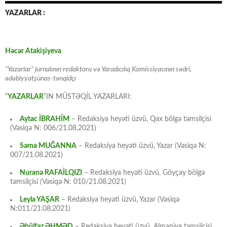
YAZARLAR :
Həcər Atakişiyeva
“Yazarlar” jurnalının redaktoru və Yaradıcılıq Komissiyasının sədri,
ədəbiyyatşünas-tənqidçı
“
YAZARLAR
“IN MÜSTƏQİL YAZARLARI:
Aytac İBRAHİM
– Redaksiya heyəti üzvü, Qax bölgə təmsilçisi
(Vəsiqə N: 006/21.08.2021)
Səma MUĞANNA
– Redaksiya heyəti üzvü, Yazar (Vəsiqə N:
007/21.08.2021)
Nuranə RAFAİLQIZI
– Redaksiya heyəti üzvü, Göyçay bölgə
təmsilçisi (Vəsiqə N: 010/21.08.2021)
Leyla YAŞAR
– Redaksiya heyəti üzvü, Yazar (Vəsiqə
N:011/21.08.2021)
Əbülfəz ƏHMƏD
– Redaksiya heyəti üzvü, Almaniya təmsilçisi