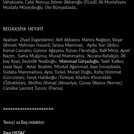
Vahabzadə, Cabir Novruz, İldırım Əkbəroğlu (Füzuli), Alı Mustafayev,
Mustafa Müseyiboğlu, Ülvi Bünyadzadə…
REDAKSİYA HEYƏTİ
Ayətxan Ziyad (İsgəndərov), Akif Abbasov, Mahirə Nağıqızı, Vüqar
Əhməd, Mehman Həsənli, Təranə Məmməd, Aydın Xan Əbilov,
Kamal Camalov, Günnur Ağayeva, Rizvan Fikrətoğlu, Xəlil Mirzə, Aysel
Nazim, Səma Muğanna, Murad Məmmədov, Nuranə Rafailqızı, Əli
bəy Azəri, Sevindik Nəsiboğlu,
Məmməd Gürşadoğlu
, Taleh Xəlilov,
Leyla Yaşar, Aytac İbrahim, Mövlud Ağamməd, İlqar İsmayılzadə,
Südabə Məmmədova, Aysu Türkel, Murad Eloğlu, Rafiq Hümmət
(Gürcüstan), Faruk Habiboğlu (Türkiyə), Khaitov Khusniddin
(Özbəkistan), Əbülfəz Əhməd (Almaniya), Günay Əliyeva (Norveç).
Caroline Laurent Turunc (Fransa).
=====================
Təsisçi və Baş redaktor:
Zaur USTAC