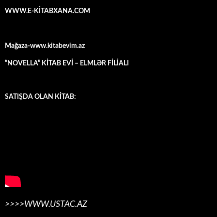
WWW.E-KİTABXANA.COM
Mağaza-www.kitabevim.az
“NOVELLA” KİTAB EVİ – ELMLƏR FİLİALI
SATIŞDA OLAN KİTAB:
>>>>WWW.USTAC.AZ