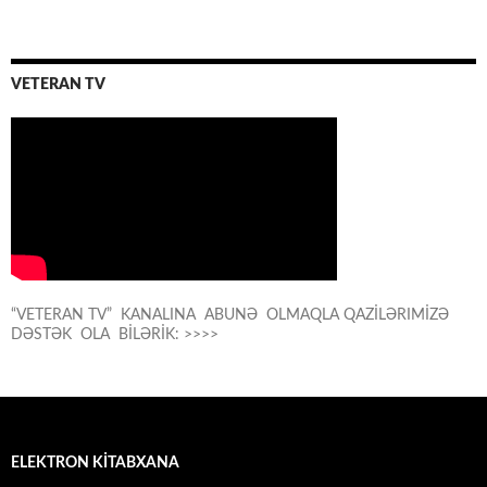
VETERAN TV
“VETERAN TV” KANALINA ABUNƏ OLMAQLA QAZİLƏRIMİZƏ
DƏSTƏK OLA BİLƏRİK: >>>>
ELEKTRON KİTABXANA