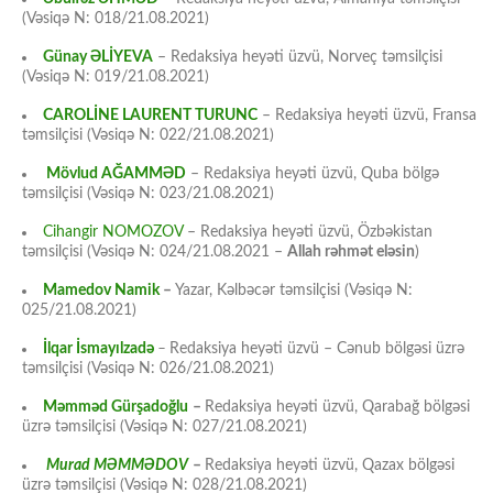
(Vəsiqə N: 018/21.08.2021)
Günay ƏLİYEVA
– Redaksiya heyəti üzvü, Norveç təmsilçisi
(Vəsiqə N: 019/21.08.2021)
CAROLİNE LAURENT TURUNC
– Redaksiya heyəti üzvü, Fransa
təmsilçisi (Vəsiqə N: 022/21.08.2021)
Mövlud AĞAMMƏD
– Redaksiya heyəti üzvü, Quba bölgə
təmsilçisi (Vəsiqə N: 023/21.08.2021)
Cihangir NOMOZOV
– Redaksiya heyəti üzvü, Özbəkistan
təmsilçisi (Vəsiqə N: 024/21.08.2021 –
Allah rəhmət eləsin
)
Mamedov Namik
–
Yazar, Kəlbəcər təmsilçisi (Vəsiqə N:
025/21.08.2021)
İlqar İsmayılzadə
–
Redaksiya heyəti üzvü – Cənub bölgəsi üzrə
təmsilçisi (Vəsiqə N: 026/21.08.2021)
Məmməd Gürşadoğlu
–
Redaksiya heyəti üzvü, Qarabağ bölgəsi
üzrə təmsilçisi (Vəsiqə N: 027/21.08.2021)
Murad MƏMMƏDOV
–
Redaksiya heyəti üzvü, Qazax bölgəsi
üzrə təmsilçisi (Vəsiqə N: 028/21.08.2021)