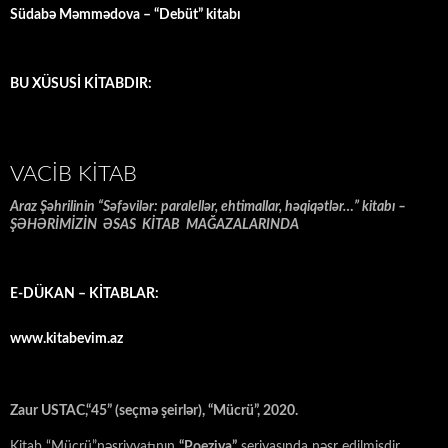
Südabə Məmmədova – “Debüt” kitabı
BU XÜSUSİ KİTABDIR:
VACIB KITAB
Araz Şəhrilinin “Səfəvilər: paralellər, ehtimallar, həqiqətlər…” kitabı –
ŞƏHƏRİMİZİN ƏSAS KİTAB MAĞAZALARINDA
E-DÜKAN – KİTABLAR:
www.kitabevim.az
Zaur USTAC,“45” (seçmə şeirlər), “Mücrü”, 2020.
Kitab “Mücrü”nəşriyyatının
“Poeziya”
seriyasında nəşr edilmişdir.