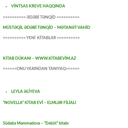
VİNTSAS KREVE HAQQINDA
========== ƏDƏBİ TƏNQİD ==========
MÜSTƏQİL ƏDƏBİ TƏNQİD – MƏTANƏT VAHİD
========== YENİ KİTABLAR ==========
KİTAB DÜKANI – WWW.KİTABEVİM.AZ
======ONU YAXINDAN TANIYAQ======
LEYLA ƏLİYEVA
“NOVELLA” KİTAB EVİ – ELMLƏR FİLİALI
Südabə Məmmədova – “Debüt” kitabı