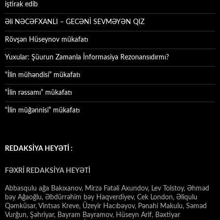
iştirak edib
Əli NƏCƏFXANLI – GECƏNİ SEVMƏYƏN QIZ
Rövşən Hüseynov mükafatı
Yuxular: Şüurun Zamanla İnformasiya Rezonansıdırmı?
“İlin mühəndisi” mükafatı
“İlin rəssamı” mükafatı
“İlin müğənnisi” mükafatı
REDAKSİYA HEYƏTİ :
FƏXRİ REDAKSİYA HEYƏTİ
Abbasqulu ağa Bakıxanov, Mirzə Fətəli Axundov, Lev Tolstoy, Əhməd
bəy Ağaoğlu, Əbdürrəhim bəy Haqverdiyev, Cek London, Əliqulu
Qəmküsar, Vintsas Kreve, Üzeyir Hacıbəyov, Pənahi Makulu, Səməd
Vurğun, Şəhriyar, Bayram Bayramov, Hüseyn Arif, Bəxtiyar