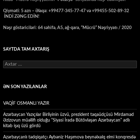
Qiyməti: 5 azn – Əlaqə: +99477-345-77-47 və +99455-502-89-32
İNDİ ZƏNG EDİN!
Nəşr göstəriciləri: 64 səhifə, A5, ağ-qara, “Mücrü” Nəşriyyatı / 2020
SAYTDA TAM AXTARIŞ
Axtarış:
ƏN SON YAZILANLAR
VAQİF OSMANLI YAZIR
Azərbaycan Yazıçılar Birliyinin üzvü, prezident təqaüdçüsü Mirdaməd
Əzizovun müəllifi olduğu “Siyasi İradə Bütövləşən Azərbaycan” adlı
kitab işıq üzü gördü
Azərbaycanlı tədqiqatçı Aybəniz Haşımova beynəlxalq elmi konqresdə