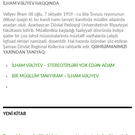
İLHAM VƏLİYEV HAQQINDA
Vəliyev İlham Əli oğlu, 7 oktyabr 1959 –cu ildə Tovuzu rayonunun
Əlibəyi (yəqin ki, bu kəndi hamı tanıyır) kəndində müəllim ailəsində
anadan olub. Azərbaycan Dövlət Pedoqoji Universitetinin Riyaziyyat
fakültəsini bitirib. Müəllimliklə başladığı fəaliyyəti dövründə indiyə
qədər bir çox təhsil müəssisələrində müxtəlif vəzifələrdə çalışıb.
İqtisad elmləri namizədi, dosentdir. Hal-hazırda özündən söz etdirən
Şamaxı Dövlət Regional Kollecinə rəhbərlik edir.
QƏHRƏMANIMIZI
YAXINDAN TANIYAQ:
İLHAM VƏLİYEV – STEREOTİPLƏRİ YOX EDƏN ADAM
BİR MÜƏLLİM TANIYIRAM – İLHAM VƏLİYEV
YENİ KİTAB