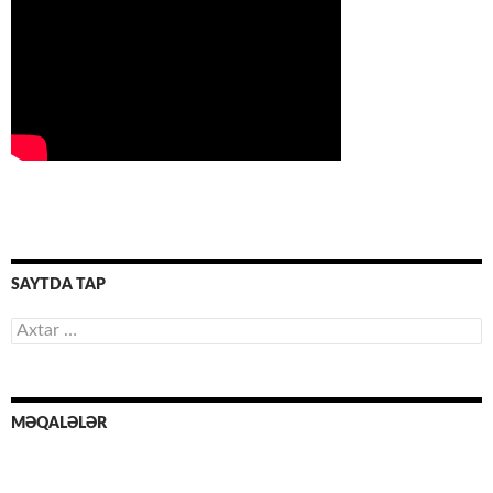
SAYTDA TAP
Axtarış:
MƏQALƏLƏR