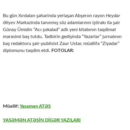
Bu gün Xırdalan şəhərində yerləşən Abşeron rayon
Heydər
Əliyev Mərkəzi
ndə tanınmış söz adamlarının iştirakı ilə şair
Günay Ümidin “Acı şokalad” adlı yeni kitabının təqdimat
mərasimi baş tutdu. Tədbirin gedişində “Yazarlar” jurnalının
baş redaktoru şair-publisist Zaur Ustac müəllifə “Ziyadar”
diplomunu təqdim etdi.
FOTOLAR:
Müəllif:
Yasəmən ATƏŞ
YASƏMƏN ATƏŞİN DİGƏR YAZILARI