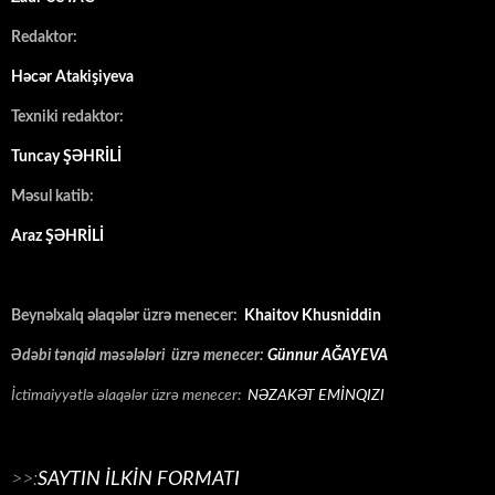
Redaktor:
Həcər Atakişiyeva
Texniki redaktor:
Tuncay ŞƏHRİLİ
Məsul katib:
Araz ŞƏHRİLİ
Beynəlxalq əlaqələr üzrə menecer:
Khaitov Khusniddin
Ədəbi tənqid məsələləri üzrə menecer:
Günnur AĞAYEVA
İctimaiyyətlə əlaqələr üzrə menecer:
NƏZAKƏT EMİNQIZI
>>:
SAYTIN İLKİN FORMATI