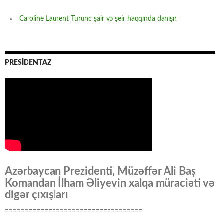
Caroline Laurent Turunc şair və şeir haqqında danışır
PRESİDENTAZ
Azərbaycan Prezidenti, Müzəffər Ali Baş
Komandan İlham Əliyevin xalqa müraciəti və
digər çıxışları
===================================