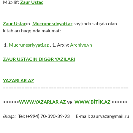
Müəllif:
Zaur Ustac
Zaur Ustac
ın
Mucrunesriyyati.az
saytında satışda olan
kitabları haqqında məlumat:
Mucrunesriyyati.az
, 1. Arxiv:
Archive.vn
ZAUR USTACIN DİGƏR YAZILARI
YAZARLAR.AZ
===============================================
<<<<<<
WWW.YAZARLAR.AZ
və
WWW.BİTİK.AZ
>>>>>>
Əlaqə:
Tel: (
+994
) 70-390-39-93 E-mail: zauryazar@mail.ru