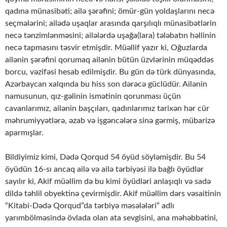
qadına münasibəti; ailə şərəfini; ömür-gün yoldaşlarını necə
seçmələrini; ailədə uşaqlar arasında qarşılıqlı münasibətlərin
necə tənzimlənməsini; ailələrdə uşağa(lara) tələbatın həllinin
necə tapmasını təsvir etmişdir. Müəllif yazır ki, Oğuzlarda
ailənin şərəfini qorumaq ailənin bütün üzvlərinin müqəddəs
borcu, vəzifəsi hesab edilmişdir. Bu gün də türk dünyasında,
Azərbaycan xalqında bu hiss son dərəcə güclüdür. Ailənin
namusunun, qız-gəlinin ismətinin qorunması üçün
cavanlarımız, ailənin başçıları, qadınlarımız tarixən hər cür
məhrumiyyətlərə, əzab və işgəncələrə sinə gərmiş, mübarizə
aparmışlar.
Bildiyimiz kimi, Dədə Qorqud 54 öyüd söyləmişdir. Bu 54
öyüdün 16-sı ancaq ailə və ailə tərbiyəsi ilə bağlı öyüdlər
sayılır ki, Akif müəllim də bu kimi öyüdləri anlaşıqlı və sadə
dildə təhlil obyektinə çevirmişdir. Akif müəllim dərs vəsaitinin
“Kitabi-Dədə Qorqud”da tərbiyə məsələləri” adlı
yarımbölməsində övlada olan ata sevgisini, ana məhəbbətini,