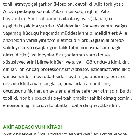
təhlil etməyə çalışarkən (Məsələn, deyək ki, Ailə tərbiyəsi;
Ailəyə pedaqoji kömək; Ailənin psixoloji iqlimi; Ailə
bayramları; Sinif rəhbərinin ailə ilə işi və s.) daha çox
aşağıdakı şəkildə yazırlar: Valideynlər Konvensiyanın uşağın
yaşamaq hüququ haqqında müddəalarını bilməlidir(lər); Ailə
ənənələrin varisliyini təmin etməlidir(lər); Sağlam ailələrdə
valideynlər və uşaqlar gündəlik təbii münasibətlərə bağlı
olmalıdır(lar); valideynlər öz uşaqlarının xarakter və
xüsusiyyətlərini bilməlidir(lər) və s. və i. Göründüyü kimi, dır,
dir, lar, lər. Ancaq professor Akif Abbasov istiqamətvericiliklə
yanaşı hər bir mövzuda fikirləri aydın işıqlandırmış, portret
rəssamı kimi əlvan rənglərlə, boyalarla canlandırmış,
oxucusunu fikirlər, anlayışlar aləminə səfərbər etmişdir. Bu da
təbii ki, hər bir oxucuda xeyirxah əməllər sahibi olmaq əzmini,
emosionallığı, mənəvi tələbatları daha da qüvvətləndirir.
AKİF ABBASOVUN KİTABI
Akif Abbasovun “Milli əxlaq və ailə etikası” adlı dərsliyindəki