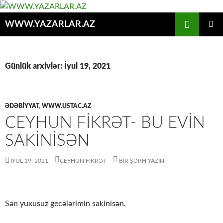
Axtar
WWW.YAZARLAR.AZ
MÜHTƏVIYYATA
ƏSAS
KEÇ
MENYU
Günlük arxivlər: İyul 19, 2021
ƏDƏBİYYAT
,
WWW.USTAC.AZ
CEYHUN FİKRƏT- BU EVİN
SAKİNİSƏN
İYUL 19, 2021
CEYHUN FIKRƏT
BIR ŞƏRH YAZIN
Sən yuxusuz gecələrimin sakinisən,