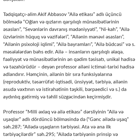
Tədqiqatçı-alim Akif Abbasov “Ailə etikası” adlı üçüncü
bölmədə “Oğlan və qızların qarşılıqlı münasibətlərinin
əsasları”, “Sevənlərin davranış mədəniyyəti”, “Ni-kah”, “Ailə
üzvlərinin hüquq və vəzifələri”, “Ailənin mənəvi əsasları”,
“Ailənin psixoloji iqlimi”, “Ailə bayramları”, “Ailə büdcəsi” və s.
məsələlərdən bəhs edir. Ailə – insanların qarşılıqlı əlaqə,
fəaliyyət və münasibətlərinin ən qədim təsisatı, unikal hadisə
və təzahürüdür – deyən professor ailəni ictimai-tarixi hadisə
adlandırır. Həmçinin, ailənin bir sıra funksiyalarına
(reproduktiv, təsərrüfat-iqtisadi, ünsiyyət, tərbiyə, ailənin
asudə vaxtının və istirahətinin təşkili, bərpaedici və s.) da
aydınlıq gətirmiş və təhlil süzgəcin­dən keçirmişdir.
Professor “Milli əxlaq və ailə etikası” dərsliyinin “Ailə və
uşaqlar” adlı dördüncü bölməsində də (“Gənc ailədə uşaq”
səh.287; “Ailədə uşaqların tərbiyəsi. Ata və ana ilk
tərbiyəçilərdir” səh.295; “Ailədə tərbiyənin prinsip və