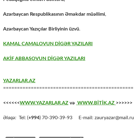
Azərbaycan Respublikasının Əməkdar müəllimi
,
Azərbaycan Yazıçılar Birliyinin üzvü
.
KAMAL CAMALOVUN DİGƏR YAZILARI
AKİF ABBASOVUN DİGƏR YAZILARI
YAZARLAR.AZ
===============================================
<<<<<<
WWW.YAZARLAR.AZ
və
WWW.BİTİK.AZ
>>>>>>
Əlaqə:
Tel: (
+994
) 70-390-39-93 E-mail: zauryazar@mail.ru