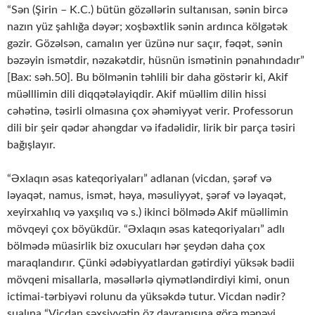
“Sən (Şirin – K.C.) bütün gözəllərin sultanısan, sənin bircə
nazın yüz şahlığa dəyər; xoşbəxtlik sənin ardınca kölgətək
gəzir. Gözəlsən, camalın yer üzünə nur saçır, fəqət, sənin
bəzəyin ismətdir, nəzakətdir, hüsnün ismətinin pənahındadır”
[Bax: səh.50]. Bu bölmənin təhlili bir daha göstərir ki, Akif
müəlllimin dili diqqətəlayiqdir. Akif müəllim dilin hissi
cəhətinə, təsirli olmasına çox əhəmiyyət verir. Professorun
dili bir şeir qədər ahəngdar və ifadəlidir, lirik bir parça təsiri
bağışlayır.
“Əxlaqın əsas kateqoriyaları” adlanan (vicdan, şərəf və
ləyaqət, namus, ismət, həya, məsuliyyət, şərəf və ləyaqət,
xeyirxahlıq və yaxşılıq və s.) ikinci bölmədə Akif müəllimin
mövqeyi çox böyükdür. “Əxlaqın əsas kateqoriyaları” adlı
bölmədə müasirlik biz oxucuları hər şeydən daha çox
maraqlandırır. Çünki ədəbiyyatlardan gətirdiyi yüksək bədii
mövqeni misallarla, məsəllərlə qiymətləndirdiyi kimi, onun
ictimai-tərbiyəvi rolunu da yüksəkdə tutur. Vicdan nədir?
sualına “Vicdan şəxsiyyətin öz davranışına görə mənəvi