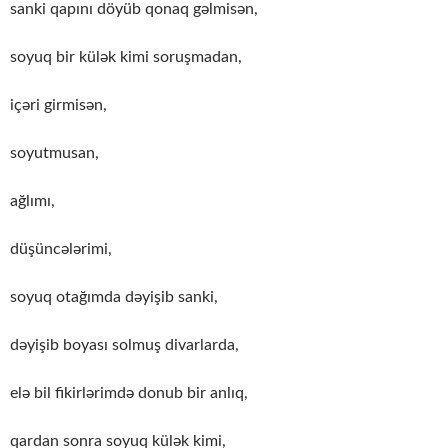
sanki qapını döyüb qonaq gəlmisən,
soyuq bir külək kimi soruşmadan,
içəri girmisən,
soyutmusan,
ağlımı,
düşüncələrimi,
soyuq otağımda dəyişib sanki,
dəyişib boyası solmuş divarlarda,
elə bil fikirlərimdə donub bir anlıq,
qardan sonra soyuq külək kimi,