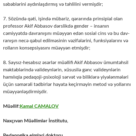
səbəblərini aydınlaşdırmış və təhlilini vermişdir;
7. Sözündə qəti, işində mübariz, qərarında prinsipial olan
professor Akif Abbasov dərslikdə gender – insanın
cəmiyyətdə davranışını müəyyən edən sosial cins və bu dav­
ra­nı­şın necə qəbul edilməsinin vəzifələrini, funksiyalarını və
rolların konsepsiyasını müəy­yən etmişdir;
8. Saysız-hesabsız əsərlər müəllifi Akif Abbasov ümumtəhsil
məktəblərində vali­deyn­lərin, xüsusilə gənc valideynlərin
hamılıqla pedaqoji-psixoloji sərvət və biliklərə yi­yə­lənmələri
üçün səmərəli tədbirlər həyata keçirməyin metod və yollarını
müəyyən­ləş­dirmişdir.
Müəllif:
Kamal CAMALOV
Naxçıvan Müəllimlər İnstitutu
,
Pedaqogika elmləri doktoru,