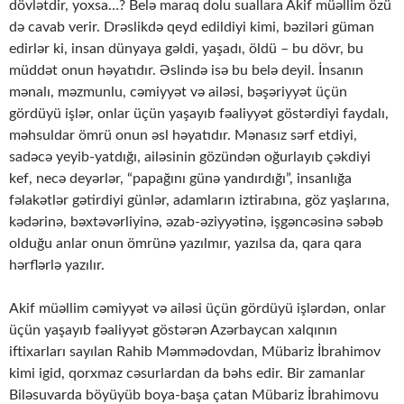
dövlətdir, yoxsa…? Belə maraq dolu suallara Akif müəllim özü
də cavab verir. Drəslikdə qeyd edildiyi kimi, bəziləri güman
edirlər ki, insan dünyaya gəldi, yaşadı, öldü – bu dövr, bu
müddət onun həyatıdır. Əslində isə bu belə deyil. İnsanın
mənalı, məzmunlu, cəmiyyət və ailəsi, bəşəriyyət üçün
gördüyü işlər, onlar üçün yaşayıb fəaliyyət göstərdiyi faydalı,
məhsuldar ömrü onun əsl həyatıdır. Mənasız sərf etdiyi,
sadəcə yeyib-yatdığı, ailəsinin gözündən oğurlayıb çəkdiyi
kef, necə deyərlər, “papağını günə yandırdığı”, insanlığa
fəlakətlər gətirdiyi günlər, adamların iztirabına, göz yaşlarına,
kədərinə, bəxtəvərliyinə, əzab-əziyyətinə, işgəncəsinə səbəb
olduğu anlar onun ömrünə yazılmır, yazılsa da, qara qara
hərflərlə yazılır.
Akif müəllim cəmiyyət və ailəsi üçün gördüyü işlərdən, onlar
üçün yaşayıb fəaliyyət göstərən Azərbaycan xalqının
iftixarları sayılan Rahib Məmmədovdan, Mübariz İbrahimov
kimi igid, qorxmaz cəsurlardan da bəhs edir. Bir zamanlar
Biləsuvarda böyüyüb boya-başa çatan Mübariz İbrahimovu