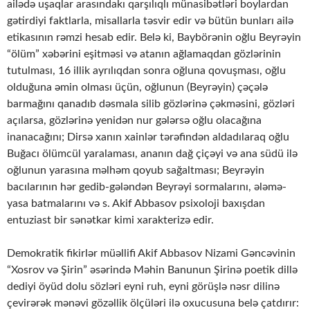
ailədə uşaqlar arasındakı qarşılıqlı münasibətləri boylardan
gətirdiyi faktlarla, misallarla təsvir edir və bütün bunları ailə
etikasının rəmzi hesab edir. Belə ki, Baybörənin oğlu Beyrəyin
“ölüm” xəbərini eşitməsi və atanın ağlamaqdan gözlərinin
tutulması, 16 illik ayrılıqdan sonra oğluna qovuşması, oğlu
olduğuna əmin olması üçün, oğlunun (Beyrəyin) çəçələ
barmağını qanadıb dəsmala silib gözlərinə çəkməsini, gözləri
açılarsa, gözlərinə yenidən nur gələrsə oğlu olacağına
inanacağını; Dirsə xanın xainlər tərəfindən aldadılaraq oğlu
Buğacı ölümcül yaralaması, ananın dağ çiçəyi və ana südü ilə
oğlunun yarasına məlhəm qoyub sağaltması; Beyrəyin
bacılarının hər gedib-gələndən Beyrəyi sormalarını, ələmə-
yasa batmalarını və s. Akif Abbasov psixoloji baxışdan
entuziast bir sənətkar kimi xarakterizə edir.
Demokratik fikirlər müəllifi Akif Abbasov Nizami Gəncəvinin
“Xosrov və Şirin” əsərində Məhin Banunun Şirinə poetik dillə
dediyi öyüd dolu sözləri eyni ruh, eyni görüşlə nəsr dilinə
çevirərək mənəvi gözəllik ölçüləri ilə oxucusuna belə çatdırır: