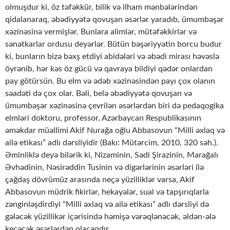
olmuşdur ki, öz təfəkkür, bilik və ilham mənbələrindən
qidalanaraq, əbədiyyətə qovuşan əsərlər yaradıb, ümumbəşər
xəzinəsinə vermişlər. Bunlara alimlər, mütəfəkkirlər və
sənətkarlar ordusu deyərlər. Bütün bəşəriyyətin borcu budur
ki, bunların bizə bəxş etdiyi abidələri və əbədi mirası həvəslə
öyrənib, hər kəs öz gücü və qavraya bildiyi qədər onlardan
pay götürsün. Bu elm və ədəb xəzinəsindən payı çox olanın
səadəti də çox olar. Bəli, belə əbədiyyətə qovuşan və
ümumbəşər xəzinəsinə çevrilən əsərlərdən biri də pedaqogika
elmləri doktoru, professor, Azərbaycan Respublikasının
əməkdar müəllimi Akif Nurağa oğlu Abbasovun “Milli əxlaq və
ailə etikası” adlı dərsliyidir (Bakı: Mütərcim, 2010, 320 səh.).
Əminliklə deyə bilərik ki, Nizaminin, Sədi Şirazinin, Marağalı
Əvhədinin, Nəsirəddin Tusinin və digərlərinin əsərləri ilə
çağdaş dövrümüz arasında neçə yüzilliklər varsa, Akif
Abbasovun müdrik fikirlər, hekayələr, sual və tapşırıqlarla
zənginləşdirdiyi “Milli əxlaq və ailə etikası” adlı dərsliyi də
gələcək yüzillikər içərisində həmişə vərəqlənəcək, əldən-ələ
keçəcək əsərlərdən olacaqdır.