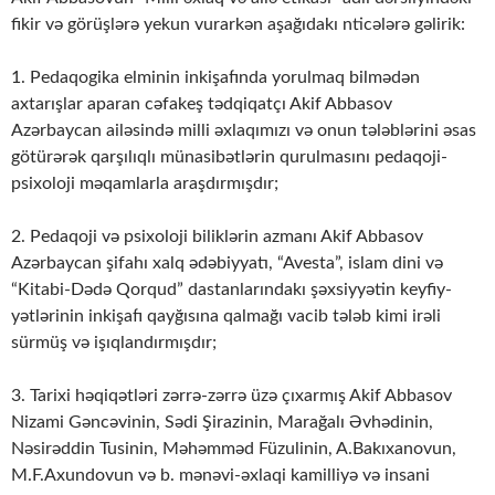
fikir və görüşlərə yekun vurarkən aşağıdakı nticələrə gəlirik:
1. Pedaqogika elminin inkişafında yorulmaq bilmədən
axtarışlar aparan cəfakeş tədqiqatçı Akif Abbasov
Azərbaycan ailəsində milli əxlaqımızı və onun tələblərini əsas
götürərək qarşılıqlı münasibətlərin qurulmasını pedaqoji-
psixoloji məqamlarla araşdır­mış­dır;
2. Pedaqoji və psixoloji biliklərin azmanı Akif Abbasov
Azərbaycan şifahı xalq ədə­biyyatı, “Avesta”, islam dini və
“Kitabi-Dədə Qorqud” dastanlarındakı şəxsiyyətin key­fiy­
yətlərinin inkişafı qayğısına qalmağı vacib tələb kimi irəli
sürmüş və işıqlandırmışdır;
3. Tarixi həqiqətləri zərrə-zərrə üzə çıxarmış Akif Abbasov
Nizami Gəncəvinin, Sədi Şirazinin, Marağalı Əvhədinin,
Nəsirəddin Tusinin, Məhəmməd Füzulinin, A.Bakı­xanovun,
M.F.Axundovun və b. mənəvi-əxlaqi kamilliyə və insani