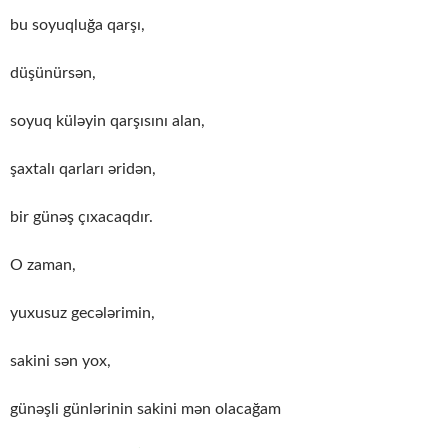
bu soyuqluğa qarşı,
düşünürsən,
soyuq küləyin qarşısını alan,
şaxtalı qarları əridən,
bir günəş çıxacaqdır.
O zaman,
yuxusuz gecələrimin,
sakini sən yox,
günəşli günlərinin sakini mən olacağam