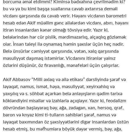
borcuma əməl etdimmi? Kiminsə bədxahına çevrilmədim ki?
bu və ya bu kimi başqa suallarına cavab axtarırsa deməli
vicdanı qarşısında da cavab verir. Həyanı vicdanın barometri
hesab edən Akif müəllim gənc ailələrdən vicdanı, abırı, həyanı
itirən insanlar­dan kənar olmağı tövsiyə edir. Yazır ki,
belələrindən hər cür pislik, mərdiməzarlıq, alçaq­lıq gözləmək
olar. İnsan taleyi ilə oynamaq həmin şəxslər üçün heç nədir.
Belə ünsürlər cə­miyyət qarşısında, vətən, xalq qarşısında
məsuliyyət daşımaq istəmirlər. Vicdanını itirənlər yalnız
özlərini düşünür, öz firavanlığı, mənafeləri üçün çalışırlar.
Akif Abbasov “Milli əxlaq və ailə etikası” dərsliyində şərəf və
ləyaqət, namus, ismət, həya, məsuliyyət, xeyirxahlıq və
yaxşılıq və s. söhbət açarkən belə anlayışların qədim tarixə
kökləndiyini misallar və izahlarla açıqlayır. Yazır ki, feodalizm
dövründən başlayaraq bəy, ağa, zadəgan, xan, hersoq, qraf,
baron və knyaz kimi ti-tulların sahibləri şərəf, namus və
ləyaqət baxımından öz şəxsiyyətlərini digər insanlardan üstün
hesab etmiş, bu məfhumlara böyük dəyər vermiş, bəy, ağa,