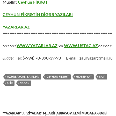
Müəllif:
Ceyhun FİKRƏT
CEYHUN FİKRƏTİN DİGƏR YAZILARI
YAZARLAR.AZ
===============================================
<<<<<<
WWW.YAZARLAR.AZ
və
WWW.USTAC.AZ
>>>>>>
Əlaqə:
Tel: (
+994
) 70-390-39-93 E-mail: zauryazar@mail.ru
AZƏRBAYCAN ŞAİRLƏRİ
CEYHUN FİKRƏT
ƏDƏBİYYAT
ŞAİR
ŞEİR
YAZAR
"YAZARLAR" J.
,
"ZİYADAR" M.
,
AKIF ABBASOV
,
ELMİ MƏQALƏ
,
ƏDƏBİ