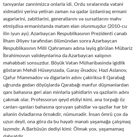
tanıyanlar zənnimizcə onlarla idi. Ordu sıralarında vətəni
xidmətini yerinə yetirən zaman nə qədər üzdəniraq erməni
əsgərlərini, zabitlərini, generallarını və sursatlarını məhv
etmişdisə ermənistanda matəm elan olunmuşdur (2010-cu
ilin iyun ayı). Azərbaycan Respublikasının Prezidenti cənab
İlham Əliyev tərəfindən ölümündən sonra Azərbaycan
Respublikasının Milli Qəhrəmanı adına layiq görülən Mübariz
İbrahimovun valideynlərinə də Azərbaycan xalqının
məhəbbəti sonsuzdur. Böyük Vətən Müharibəsində igidlik
göstərən Mehdi Hüseynzadə, Gəray Əsədov, Həzi Aslanov,
Qafur Məmmədov və digərlərin adını çəkiriksə II Qarabağ
uğrunda gedən döyüşlərdə Qarabağı mənfur düşmənlərdən
qanı bahasına geri alan minlərlə şəhidlərin və qazilərin adını
çəkmək olar. Professorun qeyd etdiyi kimi, ana torpağı öz
canları-qanları bahasına qoruyan şəhidlər və qazilər hər bir
ailənin övladlarına örnəkdir, nümunədir. İnsan ömrü çox da
uzun deyil, ona görə də bu həyatı mənalı yaşamağa çalışmaq
lazımdır. A.Barbüsün dediyi kimi: Ölmək yox, yaşamamaq
dəhşətdir.