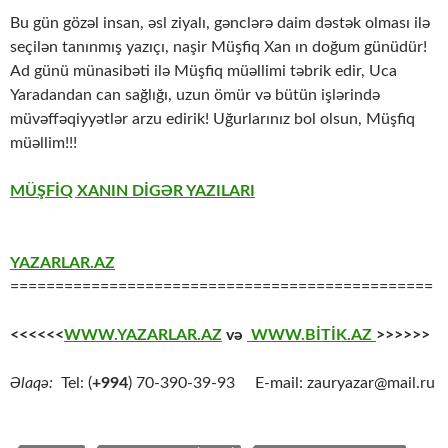
Bu gün gözəl insan, əsl ziyalı, gənclərə daim dəstək olması ilə
seçilən tanınmış yazıçı, naşir Müşfiq Xan ın doğum günüdür!
Ad günü münasibəti ilə Müşfiq müəllimi təbrik edir, Uca
Yaradandan can sağlığı, uzun ömür və bütün işlərində
müvəffəqiyyətlər arzu edirik! Uğurlarınız bol olsun, Müşfiq
müəllim!!!
MÜŞFİQ XANIN DİGƏR YAZILARI
YAZARLAR.AZ
===============================================
<<<<<<
WWW.YAZARLAR.AZ
və
WWW.BİTİK.AZ
>>>>>>
Əlaqə:
Tel: (
+994
) 70-390-39-93 E-mail: zauryazar@mail.ru