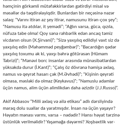
həmçinin görkəmli mütəfəkkirlərdən gətirdiyi misal və
məsəllər də təqdirəlayiqdir. Bunlardan bir neçəsinə nəzər
salaq: “Varını itirən az şey itirər, namusunu itirən-çox şey”;
“Namusu itə atdılar, it yemədi”; “Ağlın varsa, gücə, qızıla,
nüfuza tabe olma! Qoy sənə rəhbərlik edən ancaq təmiz
vicdanın olsun (X.Şirvani)”; “Sizə yaxşılıq edildiyi vaxt siz də
yaxşılıq edin (Məhəmməd peyğəmbər)”; “Bacardığın qədər
yaxşılıq toxumu ək ki, yaxşı bəhrə götürəsən (Hümam
Təbrizi)”; “Mənəvi borc insanlar arasında münasibətlərdən
yüksəkdə durur (İ.Kant)”; “Çalış öz dövrənə həmişə əxlaq,
namus və qeyrət hasarı çək (M.Əvhədi)”; “Kişinin qeyrəti
olmasa, məsləki də olmaz (Keykavus)”; “Namuslu adamlar
üçün namus, alim üçün alimlikdən daha əzizdir (J.J.Russo)”.
Akif Abbasov “Milli əxlaq və ailə etikası” adlı dərsliyində
maraq dolu suallar da yaratmışdır. İnsan nə üçün yaşayır?
Həyatın mənası varmı, varsa – nədədir? Hansı həyat tərzinə
üstünlük verilməlidir? Yaşamağa dəyərmi? Xoşbəxtlik var-