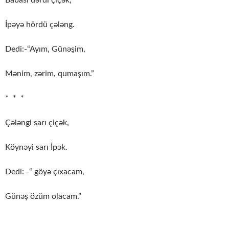
İpəyə hördü çələng.
Dedi:-“Ayım, Günəşim,
Mənim, zərim, qumaşım.”
* * *
Çələngi sarı çiçək,
Köynəyi sarı İpək.
Dedi: -“ göyə çıxacam,
Günəş özüm olacam.”