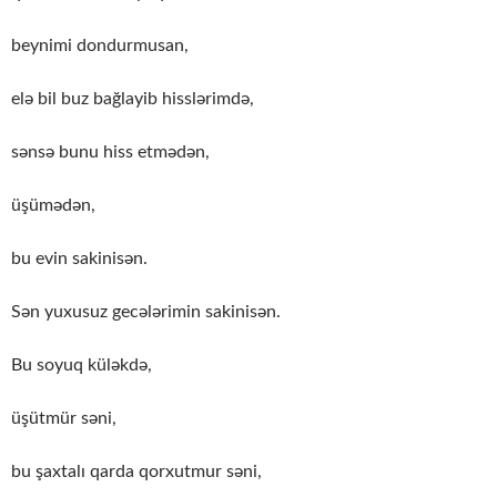
beynimi dondurmusan,
elə bil buz bağlayib hisslərimdə,
sənsə bunu hiss etmədən,
üşümədən,
bu evin sakinisən.
Sən yuxusuz gecələrimin sakinisən.
Bu soyuq küləkdə,
üşütmür səni,
bu şaxtalı qarda qorxutmur səni,