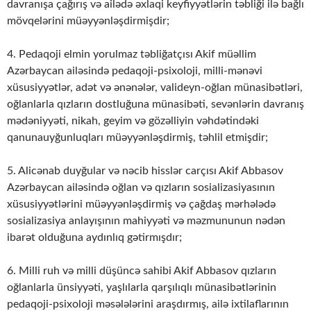
davranışa çağırış və ailədə əxlaqi keyfiyyətlərin təbliği ilə bağlı
mövqelərini müəyyənləşdirmişdir;
4. Pedaqoji elmin yorulmaz təbliğatçısı Akif müəllim
Azərbaycan ailəsində peda­qo­ji-psixoloji, milli-mənəvi
xüsusiyyətlər, adət və ənənələr, valideyn-oğlan mü­nasibətləri,
oğlanlarla qızların dostluğuna münasibəti, sevənlərin davranış
mədəniyyəti, nikah, geyim və gözəlliyin vəhdətindəki
qanunauyğunluqları müəyyənləşdirmiş, təhlil etmişdir;
5. Alicənab duyğular və nəcib hisslər carçısı Akif Abbasov
Azərbaycan ailəsində oğlan və qızların sosializasiyasının
xüsusiyyətlərini müəyyənləşdirmiş və çağdaş mərhələdə
sosializasiya anlayışının mahiyyəti və məzmununun nədən
ibarət olduğuna aydınlıq gətirmışdır;
6. Milli ruh və milli düşüncə sahibi Akif Abbasov qızların
oğlanlarla ünsiyyəti, yaşlılarla qarşılıqlı münasibətlərinin
pedaqoji-psixoloji məsələlərini araşdırmış, ailə ixtilaflarının