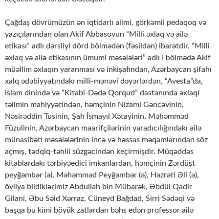
Çağdaş dövrümüzün ən iqtidarlı alimi, görkəmli pedaqoq və
yazıçılarından olan Akif Abbasovun “Milli əxlaq və ailə
etikası” adlı dərsliyi dörd bölmədən (fəsildən) ibarətdir. “Milli
əxlaq və ailə etikasının ümumi məsələləri” adlı I bölmədə Akif
müəllim əxlaqın yaranması və inkişafından, Azərbaycan şifahı
xalq ədəbiyyatındakı milli-mənəvi dəyərlərdən, “Avesta”da,
islam dinində və “Kitabi-Dədə Qorqud” dastanında əxlaqi
təlimin mahiyyətindən, həmçinin Nizami Gəncəvinin,
Nəsirəddin Tusinin, Şah İsmayıl Xətayinin, Məhəmməd
Füzulinin, Azərbaycan maarifçilərinin yaradıcılığındakı ailə
münasibəti məsələlərinin incə və həssas məqamlarından söz
açmış, tədqiq-təhlil süzgəcindən keçirmişdir. Müqəddəs
kitablardakı tərbiyəedici imkanlardan, həmçinin Zərdüşt
peyğəmbər (ə), Məhəmməd Peyğəmbər (ə), Həzrəti Əli (ə),
övliya bildiklərimiz Abdullah bin Mübarək, Əbdül Qadir
Gilani, Əbu Səid Xərraz, Cüneyd Bağdad, Sirri Sədəqi və
başqa bu kimi böyük zatlardan bəhs edən professor ailə