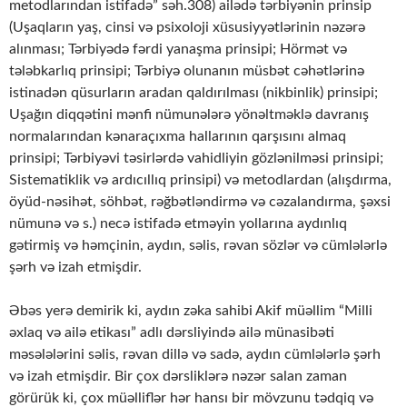
metodlarından istifadə” səh.308) ailədə tərbiyənin prinsip
(Uşaqların yaş, cinsi və psixoloji xüsusiyyətlərinin nəzərə
alınması; Tərbiyədə fərdi yanaşma prinsipi; Hörmət və
tələbkarlıq prinsipi; Tərbiyə olunanın müsbət cəhətlərinə
istinadən qüsurların aradan qaldırılması (nikbinlik) prinsipi;
Uşağın diqqətini mənfi nümunələrə yönəltməklə davranış
normalarından kənaraçıxma hallarının qarşısını almaq
prinsipi; Tərbiyəvi təsirlərdə vahidliyin gözlənilməsi prinsipi;
Sistematiklik və ardıcıllıq prinsipi) və metodlardan (alışdırma,
öyüd-nəsihət, söhbət, rəğbətləndirmə və cəzalandırma, şəxsi
nümunə və s.) necə istifadə etməyin yollarına aydınlıq
gətirmiş və həmçinin, aydın, səlis, rəvan sözlər və cümlələrlə
şərh və izah etmişdir.
Əbəs yerə demirik ki, aydın zəka sahibi Akif müəllim “Milli
əxlaq və ailə etikası” adlı dərsliyində ailə münasibəti
məsələlərini səlis, rəvan dillə və sadə, aydın cümlələrlə şərh
və izah etmişdir. Bir çox dərsliklərə nəzər salan zaman
görürük ki, çox müəlliflər hər hansı bir mövzunu tədqiq və