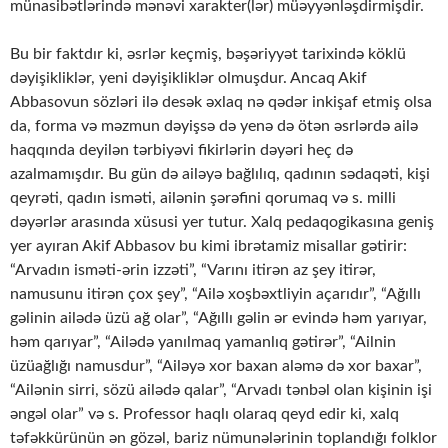
münasibətlərində mənəvi xarakter(lər) müəyyənləşdirmişdir.
Bu bir faktdır ki, əsrlər keçmiş, bəşəriyyət tarixində köklü
dəyişikliklər, yeni dəyişikliklər olmuşdur. Ancaq Akif
Abbasovun sözləri ilə desək əxlaq nə qədər inkişaf etmiş olsa
da, forma və məzmun dəyişsə də yenə də ötən əsrlərdə ailə
haqqında deyilən tərbiyəvi fikirlərin dəyəri heç də
azalmamışdır. Bu gün də ailəyə bağlılıq, qadının sədaqəti, kişi
qeyrəti, qadın isməti, ailənin şərəfini qorumaq və s. milli
dəyərlər arasında xüsusi yer tutur. Xalq pedaqogikasına geniş
yer ayıran Akif Abbasov bu kimi ibrətamiz misallar gətirir:
“Arvadın isməti-ərin izzəti”, “Varını itirən az şey itirər,
namusunu itirən çox şey”, “Ailə xoşbəxtliyin açarıdır”, “Ağıllı
gəlinin ailədə üzü ağ olar”, “Ağıllı gəlin ər evində həm yarıyar,
həm qarıyar”, “Ailədə yanılmaq yamanlıq gətirər”, “Ailnin
üzüağlığı namusdur”, “Ailəyə xor baxan aləmə də xor baxar”,
“Ailənin sirri, sözü ailədə qalar”, “Arvadı tənbəl olan kişinin işi
əngəl olar” və s. Professor haqlı olaraq qeyd edir ki, xalq
təfəkkürünün ən gözəl, bariz nümunələrinin toplandığı folklor