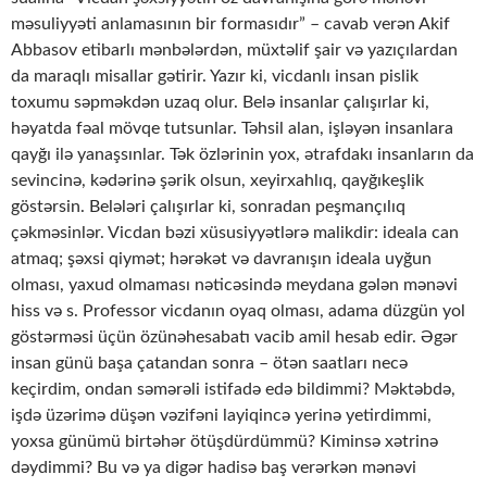
məsuliyyəti anlamasının bir formasıdır” – cavab verən Akif
Abbasov etibarlı mənbələr­dən, müxtəlif şair və yazıçılardan
da maraqlı misallar gətirir. Yazır ki, vicdanlı insan pis­lik
toxumu səpməkdən uzaq olur. Belə insanlar çalışırlar ki,
həyatda fəal mövqe tutsunlar. Təhsil alan, işləyən insanlara
qayğı ilə yanaşsınlar. Tək özlərinin yox, ətrafdakı insanların da
sevincinə, kədərinə şərik olsun, xeyirxahlıq, qayğıkeşlik
göstərsin. Belələri çalışırlar ki, sonradan peşmançılıq
çəkməsinlər. Vicdan bəzi xüsusiyyətlərə malikdir: ideala can
atmaq; şəxsi qiymət; hərəkət və davranışın ideala uyğun
olması, yaxud olmaması nəticəsində meydana gələn mənəvi
hiss və s. Professor vicdanın oyaq olması, adama düzgün yol
göstərməsi üçün özünəhesabatı vacib amil hesab edir. Əgər
insan günü başa çatandan sonra – ötən saatları necə
keçirdim, ondan səmərəli istifadə edə bildimmi? Mək­təbdə,
işdə üzərimə düşən vəzifəni layiqincə yerinə yetirdimmi,
yoxsa günümü birtəhər ötüşdürdümmü? Kiminsə xətrinə
dəydimmi? Bu və ya digər hadisə baş verərkən mənəvi