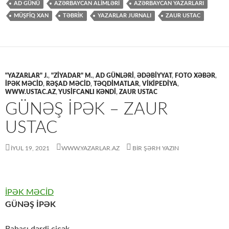
AD GÜNÜ
AZƏRBAYCAN ALİMLƏRİ
AZƏRBAYCAN YAZARLARI
MÜŞFİQ XAN
TƏBRİK
YAZARLAR JURNALI
ZAUR USTAC
"YAZARLAR" J.
,
"ZİYADAR" M.
,
AD GÜNLƏRİ
,
ƏDƏBİYYAT
,
FOTO XƏBƏR
,
İPƏK MƏCİD
,
RƏŞAD MƏCİD
,
TƏQDİMATLAR
,
VİKİPEDİYA
,
WWW.USTAC.AZ
,
YUSIFCANLI KƏNDI
,
ZAUR USTAC
GÜNƏŞ İPƏK – ZAUR
USTAC
İYUL 19, 2021
WWW.YAZARLAR.AZ
BIR ŞƏRH YAZIN
İPƏK MƏCİD
GÜNƏŞ İPƏK
Babası dərdi çiçək,