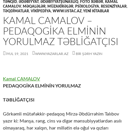
TƏNQİD
,
ƏDƏBİYYAT
,
ƏDƏBIYYATŞÜNASLIQ
,
FOTO XƏBƏR
,
KAMAL
CAMALOV
,
MƏQALƏLƏR
,
MÜZAKİRƏLƏR
,
PSİXOLOGİYA
,
RESENZİYALAR
,
TƏQDİMATLAR
,
VİKİPEDİYA
,
WWW.USTAC.AZ
,
YENİ KİTABLAR
KAMAL CAMALOV –
PEDAQOGİKA ELMİNİN
YORULMAZ TƏBLİĞATÇISI
İYUL 19, 2021
WWW.YAZARLAR.AZ
BIR ŞƏRH YAZIN
Kamal CAMALOV
PEDAQOGİKA ELMİNİN YORULMAZ
TƏBLİĞATÇISI
Görkəmli mütəfəkkir-pedaqoq Mirzə Əbdürrəhim Talıbov
yazır ki: Mənşə, rəng, cins və digər mənsubiyyətlərdən asılı
olmayaraq, hər xalqın, hər millətin elə oğul və qızları