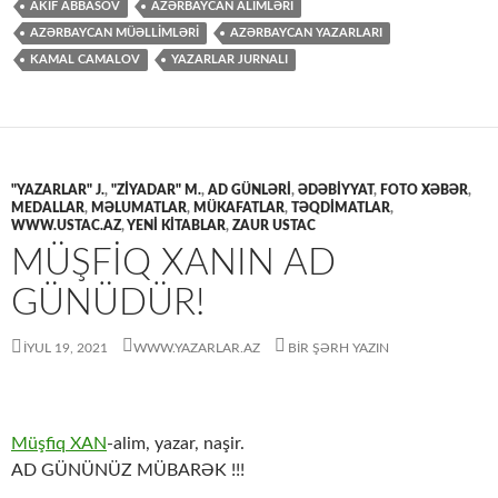
AKİF ABBASOV
AZƏRBAYCAN ALİMLƏRİ
AZƏRBAYCAN MÜƏLLİMLƏRİ
AZƏRBAYCAN YAZARLARI
KAMAL CAMALOV
YAZARLAR JURNALI
"YAZARLAR" J.
,
"ZİYADAR" M.
,
AD GÜNLƏRİ
,
ƏDƏBİYYAT
,
FOTO XƏBƏR
,
MEDALLAR
,
MƏLUMATLAR
,
MÜKAFATLAR
,
TƏQDİMATLAR
,
WWW.USTAC.AZ
,
YENİ KİTABLAR
,
ZAUR USTAC
MÜŞFİQ XANIN AD
GÜNÜDÜR!
İYUL 19, 2021
WWW.YAZARLAR.AZ
BIR ŞƏRH YAZIN
Müşfiq XAN
-alim, yazar, naşir.
AD GÜNÜNÜZ MÜBARƏK !!!