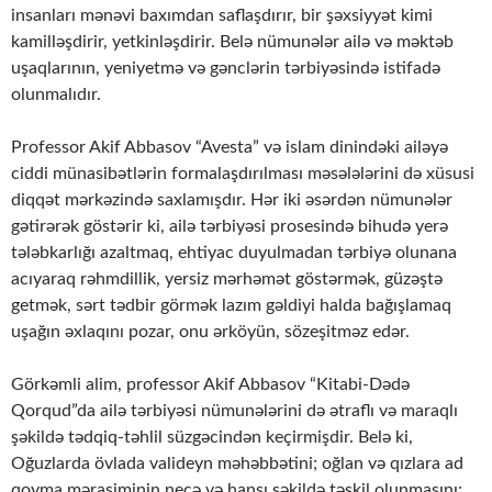
insanları mənəvi baxımdan saflaşdırır, bir şəxsiyyət kimi
kamilləşdirir, yetkinləşdirir. Belə nümunələr ailə və məktəb
uşaqlarının, yeniyetmə və gənclərin tərbiyəsində istifadə
olunmalıdır.
Professor Akif Abbasov “Avesta” və islam dinindəki ailəyə
ciddi münasibətlərin formalaşdırılması məsələlərini də xüsusi
diqqət mərkəzində saxlamışdır. Hər iki əsərdən nümunələr
gətirərək göstərir ki, ailə tərbiyəsi prosesində bihudə yerə
tələbkarlığı azaltmaq, ehtiyac duyulmadan tərbiyə olunana
acıyaraq rəhmdillik, yersiz mərhəmət göstərmək, güzəştə
getmək, sərt tədbir görmək lazım gəldiyi halda bağışlamaq
uşağın əxlaqını pozar, onu ərköyün, sözeşitməz edər.
Görkəmli alim, professor Akif Abbasov “Kitabi-Dədə
Qorqud”da ailə tərbiyəsi nümunələrini də ətraflı və maraqlı
şəkildə tədqiq-təhlil süzgəcindən keçirmişdir. Belə ki,
Oğuzlarda övlada valideyn məhəbbətini; oğlan və qızlara ad
qoyma mərasiminin necə və hansı şəkildə təşkil olunmasını;