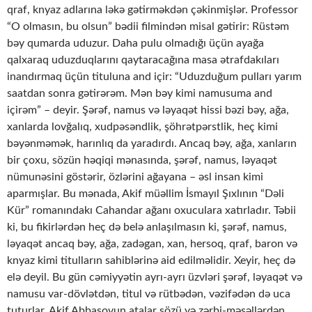
qraf, knyaz adlarına ləkə gətirməkdən çəkinmişlər. Professor
“O olmasın, bu olsun” bədii filmindən misal gətirir: Rüstəm
bəy qumarda uduzur. Daha pulu olmadığı üçün ayağa
qalxaraq uduzduqlarını qaytaracağına masa ətrafdakıları
inandırmaq üçün tituluna and içir: “Uduzduğum pulları yarım
saatdan sonra gətirərəm. Mən bəy kimi namusuma and
içirəm” – deyir. Şərəf, namus və ləyaqət hissi bəzi bəy, ağa,
xanlarda lovğalıq, xudpəsəndlik, şöhrətpərstlik, heç kimi
bəyənməmək, harınlıq da yaradırdı. Ancaq bəy, ağa, xanların
bir çoxu, sözün həqiqi mənasında, şərəf, namus, ləyaqət
nümunəsini göstərir, özlərini ağayana – əsl insan kimi
aparmışlar. Bu mənada, Akif müəllim İsmayıl Şıxlının “Dəli
Kür” romanındakı Cahandar ağanı oxuculara xatırladır. Təbii
ki, bu fikirlərdən heç də belə anlaşılmasın ki, şərəf, namus,
ləyaqət ancaq bəy, ağa, zadəgan, xan, hersoq, qraf, baron və
knyaz kimi titulların sahiblərinə aid edilməlidir. Xeyir, heç də
elə deyil. Bu gün cəmiyyətin ayrı-ayrı üzvləri şərəf, ləyaqət və
namusu var-dövlətdən, titul və rütbədən, vəzifədən də uca
tuturlar. Akif Abbasovun atalar sözü və zərbi-məsəllərdən,