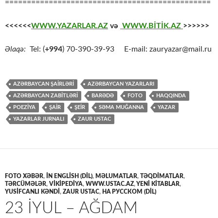
===============================================
<<<<<<
WWW.YAZARLAR.AZ
və
WWW.BİTİK.AZ
>>>>>>
Əlaqə:
Tel: (
+994
) 70-390-39-93 E-mail: zauryazar@mail.ru
AZƏRBAYCAN ŞAİRLƏRİ
AZƏRBAYCAN YAZARLARI
AZƏRBAYCAN ZABİTLƏRİ
BARƏDƏ
FOTO
HAQQINDA
POEZİYA
ŞAİR
ŞEİR
SƏMA MUĞANNA
YAZAR
YAZARLAR JURNALI
ZAUR USTAC
FOTO XƏBƏR
,
İN ENGLISH (DIL)
,
MƏLUMATLAR
,
TƏQDİMATLAR
,
TƏRCÜMƏLƏR
,
VİKİPEDİYA
,
WWW.USTAC.AZ
,
YENİ KİTABLAR
,
YUSIFCANLI KƏNDI
,
ZAUR USTAC
,
НА РУССКОМ (DIL)
23 İYUL – AĞDAM