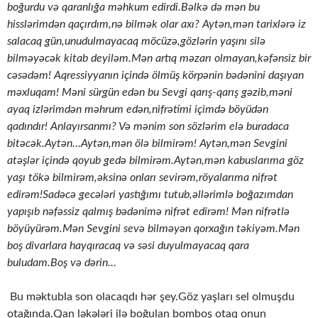
boğurdu və qaranlığa məhkum edirdi.Bəlkə də mən bu
hisslərimdən qaçırdım,nə bilmək olar axı? Aytən,mən tarixlərə iz
salacaq gün,unudulmayacaq möcüzə,gözlərin yaşını silə
bilməyəcək kitab deyiləm.Mən artıq məzarı olmayan,kəfənsiz bir
cəsədəm! Aqressiyyanın içində ölmüş körpənin bədənini daşıyan
məxluqam! Məni sürgün edən bu Sevgi qarış-qarış gəzib,məni
ayaq izlərimdən məhrum edən,nifrətimi içimdə böyüdən
qadındır! Anlayırsanmı? Və mənim son sözlərim elə buradaca
bitəcək.Aytən…Aytən,mən ölə bilmirəm! Aytən,mən Sevgini
atəşlər içində qoyub gedə bilmirəm.Aytən,mən kabuslarıma göz
yaşı tökə bilmirəm,əksinə onları sevirəm,röyalarıma nifrət
edirəm!Sadəcə gecələri yastığımı tutub,əllərimlə boğazımdan
yapışıb nəfəssiz qalmış bədənimə nifrət edirəm! Mən nifrətlə
böyüyürəm.Mən Sevgini sevə bilməyən qorxağın təkiyəm.Mən
boş divarlara hayqıracaq və səsi duyulmayacaq qara
buludam.Boş və dərin…
Bu məktubla son olacaqdı hər şey.Göz yaşları sel olmuşdu
otağında.Qan ləkələri ilə boğulan bomboş otaq onun