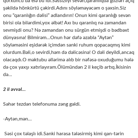
qorxuncu da elə bu idi.Səssizliyi sevən,qaranlıqda gözləri açıq
şəkildə hönkürtü çəkirdi.Adını söyləməyəcəm o şəxsin.Siz
onu “qaranlığın dəlisi” adlandırın! Onun kimi qaranlığı sevən
birisi ola bilərdimi,yox əlbət! Axı bu qaranlıq nə zamandan
sevmişdi onu? Nə zamandan onu sürgün etmişdi o bədbəxt
dünyasına! Bilmirəm…Onun hər dəfə əzabla “Aytən”
söyləməsini eşidərək içimdən sanki ruhum qopacaqmış kimi
olurdum.Bəli,o sevirdi,həm də dəlicəsinə! O dəli deyildi,ancaq
olacaqdı.O məktubu əllərimə alıb bir nəfəsə oxuduğumu hələ
də çox yaxşı xatırlayıram.Ölümündən 2 il keçib artıq.İkisinin
də…
2 il əvvəl…
Səhər tezdən telefonuma zəng gəldi.
-Aytən,mən…
Səsi çox təlaşlı idi.Sanki harasa tələsirmiş kimi qan-tərin