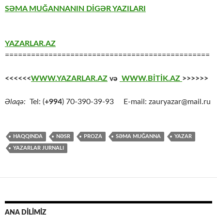
SƏMA MUĞANNANIN DİGƏR YAZILARI
YAZARLAR.AZ
===============================================
<<<<<<
WWW.YAZARLAR.AZ
və
WWW.BİTİK.AZ
>>>>>>
Əlaqə:
Tel: (
+994
) 70-390-39-93 E-mail: zauryazar@mail.ru
HAQQINDA
NƏSR
PROZA
SƏMA MUĞANNA
YAZAR
YAZARLAR JURNALI
ANA DİLİMİZ