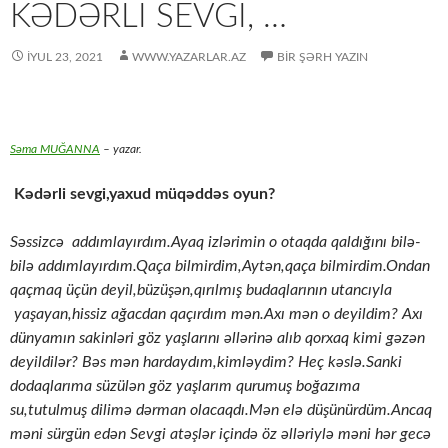
KƏDƏRLİ SEVGİ, …
İYUL 23, 2021
WWW.YAZARLAR.AZ
BIR ŞƏRH YAZIN
Səma MUĞANNA
– yazar.
Kədərli sevgi,yaxud müqəddəs oyun?
Səssizcə addımlayırdım.Ayaq izlərimin o otaqda qaldığını bilə-
bilə addımlayırdım.Qaça bilmirdim,Aytən,qaça bilmirdim.Ondan
qaçmaq üçün deyil,büzüşən,qırılmış budaqlarının utancıyla
yaşayan,hissiz ağacdan qaçırdım mən.Axı mən o deyildim? Axı
dünyamın sakinləri göz yaşlarını əllərinə alıb qorxaq kimi gəzən
deyildilər? Bəs mən hardaydım,kimləydim? Heç kəslə.Sanki
dodaqlarıma süzülən göz yaşlarım qurumuş boğazıma
su,tutulmuş dilimə dərman olacaqdı.Mən elə düşünürdüm.Ancaq
məni sürgün edən Sevgi atəşlər içində öz əlləriylə məni hər gecə