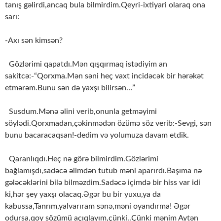
tanış gəlirdi,ancaq bula bilmirdim.Qeyri-ixtiyari olaraq ona
sarı:
-Axı sən kimsən?
Gözlərimi qapatdı.Mən qışqırmaq istədiyim an
sakitcə:-“Qorxma.Mən səni heç vaxt incidəcək bir hərəkət
etmərəm.Bunu sən də yaxşı bilirsən…”
Susdum.Mənə əlini verib,onunla getməyimi
söylədi.Qorxmadan,çəkinmədən özümə söz verib:-Sevgi, sən
bunu bacaracaqsan!-dedim və yolumuza davam etdik.
Qaranlıqdı.Heç nə görə bilmirdim.Gözlərimi
bağlamışdı,sadəcə əlimdən tutub məni aparırdı.Başıma nə
gələcəklərini bilə bilməzdim.Sadəcə içimdə bir hiss var idi
ki,hər şey yaxşı olacaq.Əgər bu bir yuxu,ya da
kabussa,Tanrım,yalvarıram sənə,məni oyandırma! Əgər
odursa,qoy sözümü açıqlayım,çünki..Çünki mənim Aytən