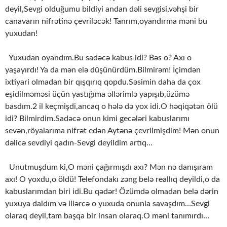
deyil,Sevgi olduğumu bildiyi andan dəli sevgisi,vəhşi bir
canavarın nifrətinə çevriləcək! Tanrım,oyandırma məni bu
yuxudan!
Yuxudan oyandım.Bu sadəcə kabus idi? Bəs o? Axı o
yaşayırdı! Ya da mən elə düşünürdüm.Bilmirəm! İçimdən
ixtiyari olmadan bir qışqırıq qopdu.Səsimin daha da çox
eşidilməməsi üçün yastığıma əllərimlə yapışıb,üzümə
basdım.2 il keçmişdi,ancaq o hələ də yox idi.O həqiqətən ölü
idi? Bilmirdim.Sadəcə onun kimi gecələri kabuslarımı
sevən,röyalarıma nifrət edən Aytənə çevrilmişdim! Mən onun
dəlicə sevdiyi qadın-Sevgi deyildim artıq…
Unutmuşdum ki,O məni çağırmışdı axı? Mən nə danışıram
axı! O yoxdu,o öldü! Telefondakı zəng belə reallıq deyildi,o da
kabuslarımdan biri idi.Bu qədər! Özümdə olmadan belə dərin
yuxuya daldım və illərcə o yuxuda onunla savaşdım…Sevgi
olaraq deyil,tam başqa bir insan olaraq.O məni tanımırdı…