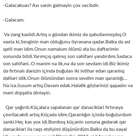
-Gələcəksən? Axı sənin gəlməyin çox vacibdir.
-Gələcəm.
Və zəng kəsildi.Artıq o gündən ikimiz də qəbullanmışdıq.O
vaxta ki,Sevginin mən olduğunu öyrənənə qədər.Bəlkə də əsl
qatil mən idim.Onun naməlum ölümü elə bu dəftərimin
sonunda bitdi.Yarımçıq qalmış son səhifəni yandırdım.Sadəcə
son səhifəni..O mənim nə ilk,nə də son sevdam idi.Biz ikimiz
də fırtınalı dənizin içində boğulan iki intihar edən qaranlıq
dəliləri idik.Onun ölümündən sonra sevdim mən qaranlığı…
Nə isə.Susum artıq.Davam edək.Hələlik gözlərinizi qapadın və
məni diqqətlə dinləyin.
Qar yağırdı.Küçələrə səpələnən qar dənəcikləri fırtınaya
çevriləcəkdi artıq.Küçədə idim.Qaranlığın içində boğulurdum
sanki.Heç kəs yox idi.Bomboş küçənin sonuna gedərək qar
dənəcikləri ilə rəqs etdiyimi düşünürdüm.Bəlkə də bu xəyal