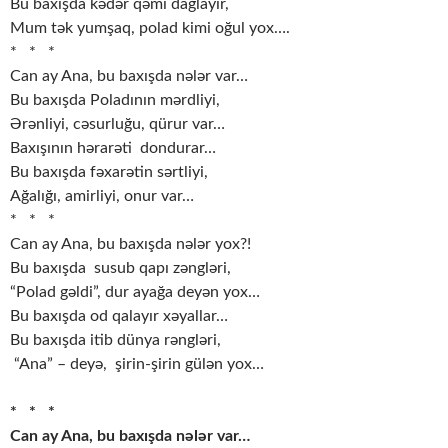
Bu baxışda kədər qəmi dağlayır,
Mum tək yumşaq, polad kimi oğul yox….
* * *
Can ay Ana, bu baxışda nələr var…
Bu baxışda Poladının mərdliyi,
Ərənliyi, cəsurluğu, qürur var…
Baxışının hərarəti dondurar…
Bu baxışda fəxarətin sərtliyi,
Ağalığı, amirliyi, onur var…
* * *
Can ay Ana, bu baxışda nələr yox?!
Bu baxışda susub qapı zəngləri,
“Polad gəldi”, dur ayağa deyən yox…
Bu baxışda od qalayır xəyallar…
Bu baxışda itib dünya rəngləri,
“Ana” – deyə, şirin-şirin gülən yox…
* * *
Can ay Ana, bu baxışda nələr var…