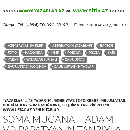
<<<<<<
WWW.YAZARLAR.AZ
və
WWW.BİTİK.AZ
>>>>>>
Əlaqə:
Tel: (
+994
) 70-390-39-93 E-mail: zauryazar@mail.ru
AZƏRBAYCAN ŞAİRLƏRİ
AZƏRBAYCAN YAZARLARI
BARƏDƏ
FOTO
HAQQINDA
NƏSR
POEZİYA
PROZA
ŞAİR
YAZAR
YAZARLAR JURNALI
ZAUR USTAC
ZAUR USTAC HAQQINDA
ZAUR USTACIN KİTABLARI
"YAZARLAR" J.
,
"ZİYADAR" M.
,
ƏDƏBİYYAT
,
FOTO XƏBƏR
,
MƏLUMATLAR
,
PDF KİTABLAR
,
SƏMA MUĞANNA
,
TƏQDİMATLAR
,
VİKİPEDİYA
,
WWW.USTAC.AZ
,
YENİ KİTABLAR
SƏMA MUĞANA – ADAM