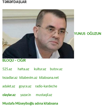
TƏRƏFDAŞLAR
YUNUS OĞUZUN
BLOQU – CIĞIR
525.az
hafta.az
kultur.az
butov.az
tezadlar.az
kitabevim.az
kitabxana.net
adalet.az
goyce.az
radio-kardeche
olaylar.az
yazar.in
mustaqil.az
Mustafa Müseyiboğlu adına kitabxana