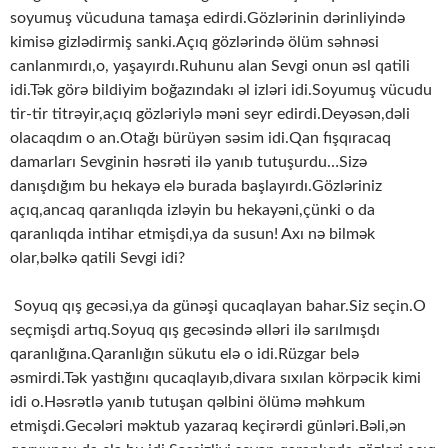
soyumuş vücuduna tamaşa edirdi.Gözlərinin dərinliyində
kimisə gizlədirmiş sanki.Açıq gözlərində ölüm səhnəsi
canlanmırdı,o, yaşayırdı.Ruhunu alan Sevgi onun əsl qatili
idi.Tək görə bildiyim boğazındakı əl izləri idi.Soyumuş vücudu
tir-tir titrəyir,açıq gözləriylə məni seyr edirdi.Deyəsən,dəli
olacaqdım o an.Otağı bürüyən səsim idi.Qan fışqıracaq
damarları Sevginin həsrəti ilə yanıb tutuşurdu…Sizə
danışdığım bu hekayə elə burada başlayırdı.Gözləriniz
açıq,ancaq qaranlıqda izləyin bu hekayəni,çünki o da
qaranlıqda intihar etmişdi,ya da susun! Axı nə bilmək
olar,bəlkə qatili Sevgi idi?
Soyuq qış gecəsi,ya da günəşi qucaqlayan bahar.Siz seçin.O
seçmişdi artıq.Soyuq qış gecəsində əlləri ilə sarılmışdı
qaranlığına.Qaranlığın sükutu elə o idi.Rüzgar belə
əsmirdi.Tək yastığını qucaqlayıb,divara sıxılan körpəcik kimi
idi o.Həsrətlə yanıb tutuşan qəlbini ölümə məhkum
etmişdi.Gecələri məktub yazaraq keçirərdi günləri.Bəli,ən