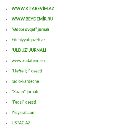
WWW.KİTABEVİM.AZ
WWW.BEYDEMİR.RU
“Ədəbi ovqat” jurnalı
Edebiyyatqazeti.az
“ULDUZ” JURNALI
www.xudaferin.eu
“Həftə içi” qəzeti
radio-kardeche
“Xəzan” jurnalı
“Fədai” qəzeti
Yazyarat.com
USTAC.AZ