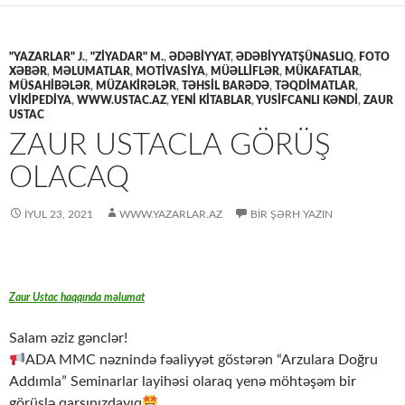
"YAZARLAR" J.
,
"ZİYADAR" M.
,
ƏDƏBİYYAT
,
ƏDƏBIYYATŞÜNASLIQ
,
FOTO
XƏBƏR
,
MƏLUMATLAR
,
MOTİVASİYA
,
MÜƏLLİFLƏR
,
MÜKAFATLAR
,
MÜSAHİBƏLƏR
,
MÜZAKİRƏLƏR
,
TƏHSİL BARƏDƏ
,
TƏQDİMATLAR
,
VİKİPEDİYA
,
WWW.USTAC.AZ
,
YENİ KİTABLAR
,
YUSIFCANLI KƏNDI
,
ZAUR
USTAC
ZAUR USTACLA GÖRÜŞ
OLACAQ
İYUL 23, 2021
WWW.YAZARLAR.AZ
BIR ŞƏRH YAZIN
Zaur Ustac haqqında məlumat
Salam əziz gənclər!
ADA MMC nəznində fəaliyyət göstərən “Arzulara Doğru
Addımla” Seminarlar layihəsi olaraq yenə möhtəşəm bir
görüşlə qarşınızdayıq