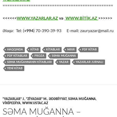
===============================================
<<<<<<
WWW.YAZARLAR.AZ
və
WWW.BİTİK.AZ
>>>>>>
Əlaqə:
Tel: (
+994
) 70-390-39-93 E-mail: zauryazar@mail.ru
HAQQINDA
KİTAB
KİTABLAR
NƏSR
PDF KİTAB
PDF KİTABLAR
PROZA
SƏMA MUĞANNA
SƏMA MUĞANNANIN KİTABLARI
YAZAR
YAZARLAR JURNALI
YENİ KİTAB
"YAZARLAR" J.
,
"ZİYADAR" M.
,
ƏDƏBİYYAT
,
SƏMA MUĞANNA
,
VİKİPEDİYA
,
WWW.USTAC.AZ
SƏMA MUĞANNA –