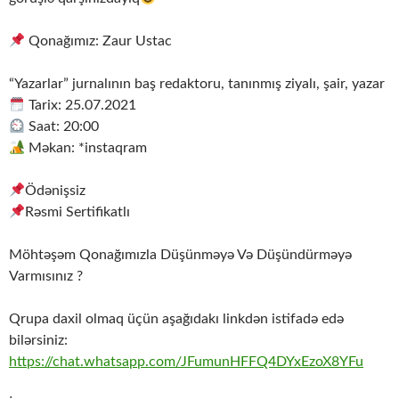
Qonağımız: Zaur Ustac
“Yazarlar” jurnalının baş redaktoru, tanınmış ziyalı, şair, yazar
Tarix: 25.07.2021
Saat: 20:00
Məkan: *instaqram
Ödənişsiz
Rəsmi Sertifikatlı
Möhtəşəm Qonağımızla Düşünməyə Və Düşündürməyə
Varmısınız ?
Qrupa daxil olmaq üçün aşağıdakı linkdən istifadə edə
bilərsiniz:
https://chat.whatsapp.com/JFumunHFFQ4DYxEzoX8YFu