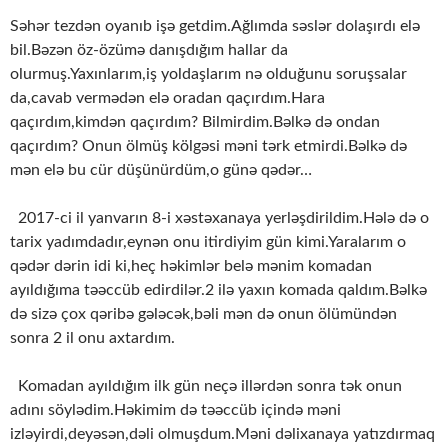
Səhər tezdən oyanıb işə getdim.Ağlımda səslər dolaşırdı elə
bil.Bəzən öz-özümə danışdığım hallar da
olurmuş.Yaxınlarım,iş yoldaşlarım nə olduğunu soruşsalar
da,cavab vermədən elə oradan qaçırdım.Hara
qaçırdım,kimdən qaçırdım? Bilmirdim.Bəlkə də ondan
qaçırdım? Onun ölmüş kölgəsi məni tərk etmirdi.Bəlkə də
mən elə bu cür düşünürdüm,o günə qədər…
2017-ci il yanvarın 8-i xəstəxanaya yerləşdirildim.Hələ də o
tarix yadımdadır,eynən onu itirdiyim gün kimi.Yaralarım o
qədər dərin idi ki,heç həkimlər belə mənim komadan
ayıldığıma təəccüb edirdilər.2 ilə yaxın komada qaldım.Bəlkə
də sizə çox qəribə gələcək,bəli mən də onun ölümündən
sonra 2 il onu axtardım.
Komadan ayıldığım ilk gün neçə illərdən sonra tək onun
adını söylədim.Həkimim də təəccüb içində məni
izləyirdi,deyəsən,dəli olmuşdum.Məni dəlixanaya yatızdırmaq