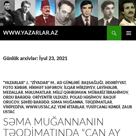
Axtar
WWW.YAZARLAR.AZ
MÜHTƏVIYYATA
ƏSAS
KEÇ
MENYU
Günlük arxivlər: İyul 23, 2021
"YAZARLAR" J.
,
"ZİYADAR" M.
,
AD GÜNLƏRİ
,
BAŞSAĞLIĞI
,
ƏDƏBİYYAT
,
FOTO XƏBƏR
,
HIKMƏT SƏFƏROV
,
İLQAR MIRZƏYEV
,
LAYİHƏLƏR
,
MEDALLAR
,
MƏLUMATLAR
,
MILLI QƏHRƏMAN
,
MÜBARIZ İBRAHIMOV
,
ORDU BARƏDƏ
,
ORIYENTIR ULDUZU
,
POLAD HƏŞIMOV
,
RAQUF
ORUCOV
,
ŞƏHİD BARƏDƏ
,
SƏMA MUĞANNA
,
TƏQDİMATLAR
,
VİKİPEDİYA
,
WWW.USTAC.AZ
,
YENİ KİTABLAR
,
YUSIFCANLI KƏNDI
,
ZAUR
USTAC
SƏMA MUĞANNANIN
TƏQDİMATINDA “CAN AY