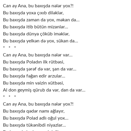
Can ay Ana, bu baxışda nələr yox?!
Bu baxışda yoxa çıxıb diləklər,
Bu baxışda zaman da yox, məkan da…
Bu baxışda itib bütün mizanlar…
Bu baxışda dünya çöküb iməklər,
Bu baxışda yelkən də yox, sükan da…
* * *
Can ay Ana, bu baxışda nələr var…
Bu baxışda Poladın ilk rütbəsi,
Bu baxışda şərəf də var, şan da var…
Bu baxışda fəğan edir arzular…
Bu baxışda min vaizin xütbəsi,
Al don geymiş qürub da var, dan da var…
* * *
Can ay Ana, bu baxışda nələr yox?!
Bu baxışda qədər namı ağlayır,
Bu baxışda Polad adlı oğul yox…
Bu baxışda tükənibdi niyazlar…