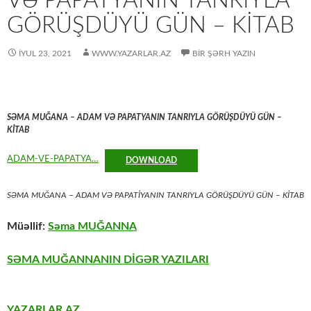
VƏ PAPATYANIN TANRIYLA
GÖRÜŞDÜYÜ GÜN – KİTAB
İYUL 23, 2021
WWW.YAZARLAR.AZ
BIR ŞƏRH YAZIN
SƏMA MUĞANA – ADAM VƏ PAPATYANIN TANRIYLA GÖRÜŞDÜYÜ GÜN –
KİTAB
ADAM-VE-PAPATYA…
DOWNLOAD
SƏMA MUĞANA – ADAM VƏ PAPATİYANIN TANRIYLA GÖRÜŞDÜYÜ GÜN – KİTAB
Müəllif:
Səma MUĞANNA
SƏMA MUĞANNANIN DİGƏR YAZILARI
YAZARLAR.AZ