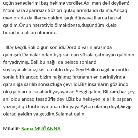
üçün sənədlərimi baş həkimə verdilər.Axı mən dəli deyiləm!
Məni hara aparırsız? Sözləri qulaqlarımda idi daima.Ancaq
mən orada da illərcə qaldım.İşıqlı dünyaya illərcə həsrət
qaldım.Onun həsrətiylə ölməkdənsə,düşündüm ki,elə
buradaca olsun ölümüm…
İllər keçdi.Bəli,o gün son idi.Dörd divarın arasında
qalmışdı.Damalarından fışqıran qan vüsala çatmayan qəlbinin
fəryadıymış..Bəli,bu nağıl da beləcə sonlandı
söyləyəcəksiniz,ikisi də öldü deyə.Xeyr!Bəlkə nağıllar mutlu
sonla bitir,ancaq bizim nağılımız fırtınanın ən dərinliyində
qaranlığa sarılıb sonsuzluğa çevrildi.Biz insanların gözündə
ölü,qəlblərdə isə əbədi yaşayacaq Sevgi qaldıq.Bilirəm,hər şey
ani oldu,ancaq təsadüflə deyil.Biz bu hekayəni elə ilk başdan
yazmışdıq.Unutmayın,mən dünyaya Aytən olaraq deyil,
Sevgi
olaraq gəldim və getdim.Salamat qalın!
Müəllif:
Səma MUĞANNA