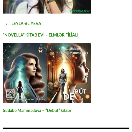
LEYLA ƏLİYEVA
“NOVELLA” KİTAB EVİ – ELMLƏR FİLİALI
Südabə Məmmədova – “Debüt” kitabı