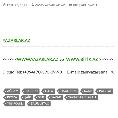
İYUL 23, 2021
WWW.YAZARLAR.AZ
BIR ŞƏRH YAZIN
YAZARLAR.AZ
===============================================
<<<<<<
WWW.YAZARLAR.AZ
və
WWW.BİTİK.AZ
>>>>>>
Əlaqə:
Tel: (
+994
) 70-390-39-93 E-mail: zauryazar@mail.ru
AĞDAM
BARƏDƏ
FOTO
HAQQINDA
NƏSR
POEZİYA
PROZA
ŞAİR
ŞEİR
YAZAR
YAZARLAR JURNALI
YUSİFCANLI
ZAUR USTAC