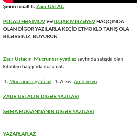
Şeirin müəllifi:
Zaur USTAC
POLAD HƏŞİMOV
VƏ
İLQAR MİRZƏYEV
HAQQINDA
OLAN DİGƏR YAZILARLA KEÇİD ETMƏKLƏ TANIŞ OLA
BİLƏRSİNİZ,
BUYURUN
Zaur Ustac
ın
Mucrunesriyyati.az
saytında satışda olan
kitabları haqqında məlumat:
Mucrunesriyyati.az
, 1. Arxiv:
Archive.vn
ZAUR USTACIN DİGƏR YAZILARI
SƏMA MUĞANNANIN DİGƏR YAZILARI
YAZARLAR.AZ