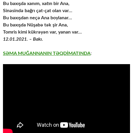
Bu baxışda xanım, xatın bir Ana,
Sinəsində bağrı çat-çat olan var…
Bu baxışdan neçə Ana boylanar…
Bu baxışda Nüşabə tək şir Ana,
Tomris kimi kükrəyən var, yanan var…
12.01.2021. – Bakı.
SƏMA MUĞANNANIN TƏQDİMATINDA
: