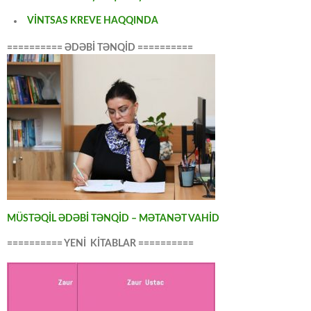
VİNTSAS KREVE HAQQINDA
========== ƏDƏBİ TƏNQİD ==========
MÜSTƏQİL ƏDƏBİ TƏNQİD – MƏTANƏT VAHİD
========== YENİ KİTABLAR ==========