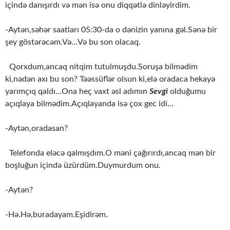
içində danışırdı və mən isə onu diqqətlə dinləyirdim.
-Aytən,səhər saatları 05:30-da o dənizin yanına gəl.Sənə bir
şey göstərəcəm.Və…Və bu son olacaq.
Qorxdum,ancaq nitqim tutulmuşdu.Soruşa bilmədim
ki,nədən axı bu son? Təəssüflər olsun ki,elə oradaca hekayə
yarımçıq qaldı…Ona heç vaxt əsl adımın
Sevgi
olduğumu
açıqlaya bilmədim.Açıqlayanda isə çox gec idi…
-Aytən,oradasan?
Telefonda eləcə qalmışdım.O məni çağırırdı,ancaq mən bir
boşluğun içində üzürdüm.Duymurdum onu.
-Aytən?
-Hə.Hə,buradayam.Eşidirəm.