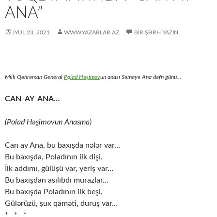
ANA”
İYUL 23, 2021
WWW.YAZARLAR.AZ
BIR ŞƏRH YAZIN
Milli Qəhrəman General
P
o
lad Həşimov
un anası Səmayə Ana dəfn günü…
CAN AY ANA…
(P
olad Həşimovun Anasına
)
Can ay Ana, bu baxışda nələr var…
Bu baxışda, Poladının ilk dişi,
İlk addımı, gülüşü var, yeriş var…
Bu baxışdan asılıbdı murazlar…
Bu baxışda Poladının ilk beşi,
Gülərüzü, şux qaməti, duruş var…
* * *