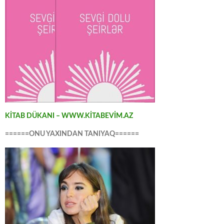
KİTAB DÜKANI – WWW.KİTABEVİM.AZ
======ONU YAXINDAN TANIYAQ======