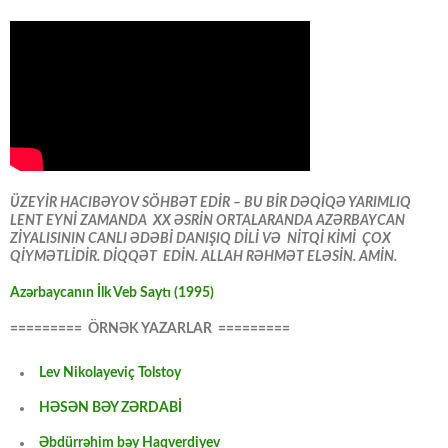
ÜZEYİR HACIBƏYOV SÖHBƏT EDİR – BU BİR DƏQİQƏ YARIMLIQ
LENT EYNİ ZAMANDA XX ƏSRİN ORTALARANDA AZƏRBAYCAN
ZİYALISININ CANLI ƏDƏBİ DANIŞIQ DİLİ VƏ NİTQİ KİMİ ÇOX
QİYMƏTLİDİR. DİQQƏT EDİN. ALLAH RƏHMƏT ELƏSİN. AMİN.
Azərbaycanın İlk Veb Saytı (1995)
========= ÖRNƏK YAZARLAR =========
Lev Nikolayeviç Tolstoy
HƏSƏN BƏY ZƏRDABİ
Əbdürrəhim bəy Haqverdiyev