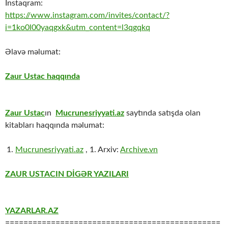
İnstaqram:
https://www.instagram.com/invites/contact/?
i=1ko0l00yaqgxk&utm_content=l3qgqkq
Əlavə məlumat:
Zaur Ustac haqqında
Zaur Ustac
ın
Mucrunesriyyati.az
saytında satışda olan
kitabları haqqında məlumat:
Mucrunesriyyati.az
, 1. Arxiv:
Archive.vn
ZAUR USTACIN DİGƏR YAZILARI
YAZARLAR.AZ
===============================================