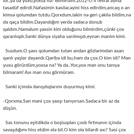
idi.,ya da yuxu,yoxsa nə? Bilmirdim.2012-ci il fevral ayına
təsadüf edirdi.Nəfəsimin kəsiləcəyini hiss edirdim,ancaq o an
kimsə qolumdan tutdu.Qorxdum,lakin nə geri çəkilə bildim,nə
də qaça bildim.Dayandığım yerdə sadəcə donub
qaldım.Naməlum şəxsin kim olduğunu bilmirdim,çünki çox
qaranlıqdı.Sanki dünya siyaha sarılmışdı,eynən mənim kimi.
Susdum.O şəxs qolumdan tutan andan gözlərimdən axan
qanlı yaşlar dayandı.Qəribə idi bu,həm də çox.O kim idi? Mən
yuxu görürdüm,yoxsa nə? Ya da..Yox,yox mən onu tanıya
bilmərəm! Axı mən onu görmürəm.
Sanki içimdə danışdıqlarımı duyurmuş kimi:
-Qorxma.Sən məni çox yaxşı tanıyırsan.Sadəcə bir az da
düşün.
Səs tonunu eşitdikdə o boşluqdan çıxıb fırtınanın içində
savaşdığımı hiss etdim elə bil.O kim ola bilərdi axı? Səsi çox