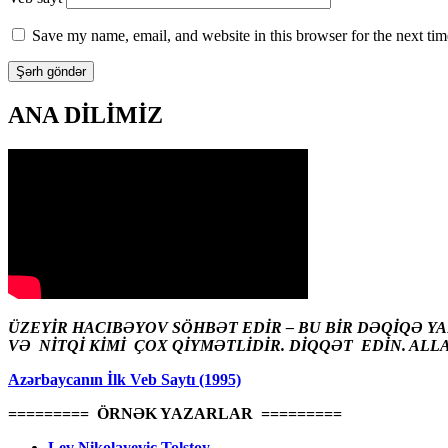
Save my name, email, and website in this browser for the next ti
ANA DİLİMİZ
ÜZEYİR HACIBƏYOV SÖHBƏT EDİR – BU BİR DƏQİQƏ Y
VƏ NİTQİ KİMİ ÇOX QİYMƏTLİDİR. DİQQƏT EDİN. ALL
Azərbaycanın İlk Veb Saytı (1995)
========= ÖRNƏK YAZARLAR =========
Lev Nikolayeviç Tolstoy