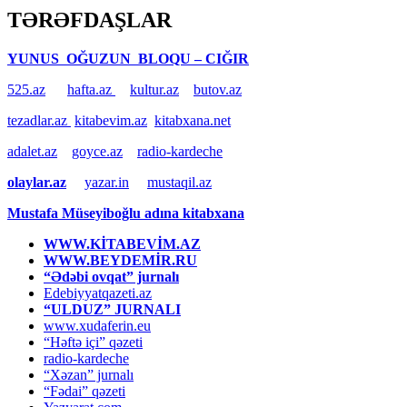
TƏRƏFDAŞLAR
YUNUS OĞUZUN BLOQU – CIĞIR
525.az
hafta.az
kultur.az
butov.az
tezadlar.az
kitabevim.az
kitabxana.net
adalet.az
goyce.az
radio-kardeche
olaylar.az
yazar.in
mustaqil.az
Mustafa Müseyiboğlu adına kitabxana
WWW.KİTABEVİM.AZ
WWW.BEYDEMİR.RU
“Ədəbi ovqat” jurnalı
Edebiyyatqazeti.az
“ULDUZ” JURNALI
www.xudaferin.eu
“Həftə içi” qəzeti
radio-kardeche
“Xəzan” jurnalı
“Fədai” qəzeti