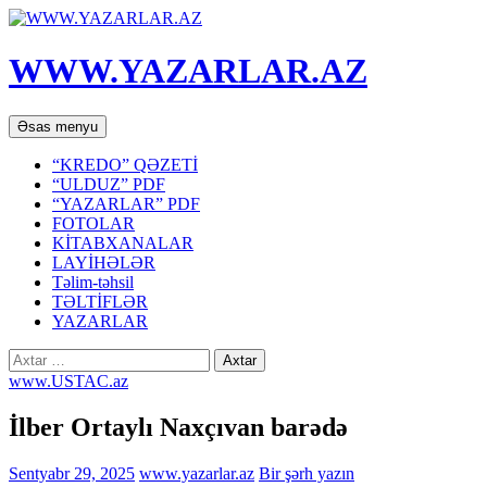
WWW.YAZARLAR.AZ
Axtar
Mühtəviyyata
Əsas menyu
keç
“KREDO” QƏZETİ
“ULDUZ” PDF
“YAZARLAR” PDF
FOTOLAR
KİTABXANALAR
LAYİHƏLƏR
Təlim-təhsil
TƏLTİFLƏR
YAZARLAR
Axtarış:
www.USTAC.az
İlber Ortaylı Naxçıvan barədə
Sentyabr 29, 2025
www.yazarlar.az
Bir şərh yazın