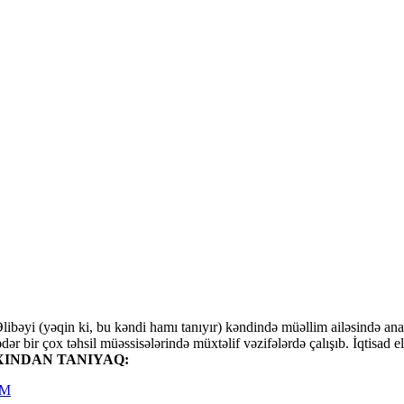
ibəyi (yəqin ki, bu kəndi hamı tanıyır) kəndində müəllim ailəsində an
qədər bir çox təhsil müəssisələrində müxtəlif vəzifələrdə çalışıb. İqtisa
INDAN TANIYAQ:
AM