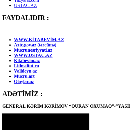
Yazyarat.com
USTAC.AZ
FAYDALIDIR :
WWW.KİTABEVİM.AZ
Aztc.gov.az (tərcümə)
Mucrunesriyyati.az
WWW.USTAC.AZ
Kitabevim.az
Litinstitut.ru
Valideyn.az
Mucru.art
Olaylar.az
ADƏTİMİZ :
GENERAL KƏRİM KƏRİMOV “QURAN OXUMAQ”-“YASİN