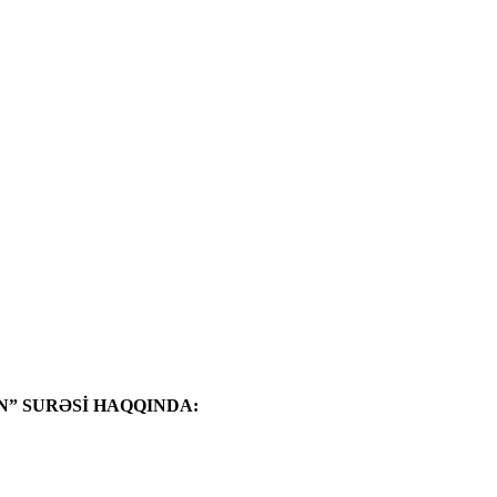
” SURƏSİ HAQQINDA: