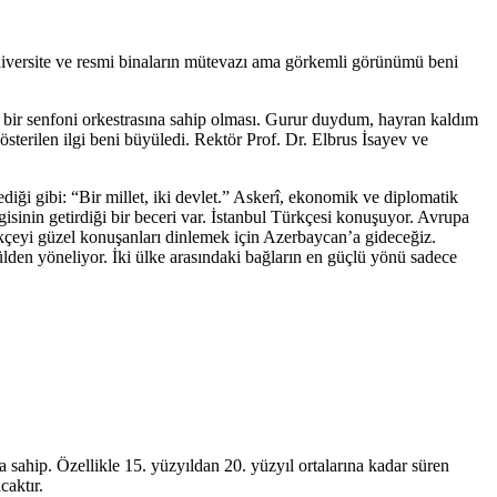
niversite ve resmi binaların mütevazı ama görkemli görünümü beni
k bir senfoni orkestrasına sahip olması. Gurur duydum, hayran kaldım
sterilen ilgi beni büyüledi. Rektör Prof. Dr. Elbrus İsayev ve
diği gibi: “Bir millet, iki devlet.” Askerî, ekonomik ve diplomatik
isinin getirdiği bir beceri var. İstanbul Türkçesi konuşuyor. Avrupa
rkçeyi güzel konuşanları dinlemek için Azerbaycan’a gideceğiz.
ülden yöneliyor. İki ülke arasındaki bağların en güçlü yönü sadece
a sahip. Özellikle 15. yüzyıldan 20. yüzyıl ortalarına kadar süren
caktır.