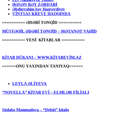
HƏSƏN BƏY ZƏRDABİ
Əbdürrəhim bəy Haqverdiyev
VİNTSAS KREVE HAQQINDA
========== ƏDƏBİ TƏNQİD ==========
MÜSTƏQİL ƏDƏBİ TƏNQİD – MƏTANƏT VAHİD
========== YENİ KİTABLAR ==========
KİTAB DÜKANI – WWW.KİTABEVİM.AZ
======ONU YAXINDAN TANIYAQ======
LEYLA ƏLİYEVA
“NOVELLA” KİTAB EVİ – ELMLƏR FİLİALI
Südabə Məmmədova – “Debüt” kitabı