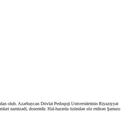
adan olub. Azərbaycan Dövlət Pedoqoji Universitetinin Riyaziyyat
d elmləri namizədi, dosentdir. Hal-hazırda özündən söz etdirən Şamaxı