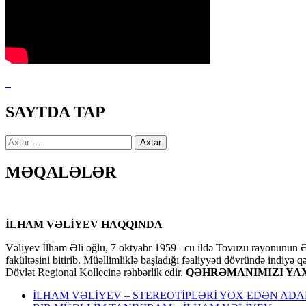
SAYTDA TAP
Axtarış:
MƏQALƏLƏR
İLHAM VƏLİYEV HAQQINDA
Vəliyev İlham Əli oğlu, 7 oktyabr 1959 –cu ildə Tovuzu rayonunun Əl
fakültəsini bitirib. Müəllimliklə başladığı fəaliyyəti dövründə indiyə 
Dövlət Regional Kollecinə rəhbərlik edir.
QƏHRƏMANIMIZI YAX
İLHAM VƏLİYEV – STEREOTİPLƏRİ YOX EDƏN AD