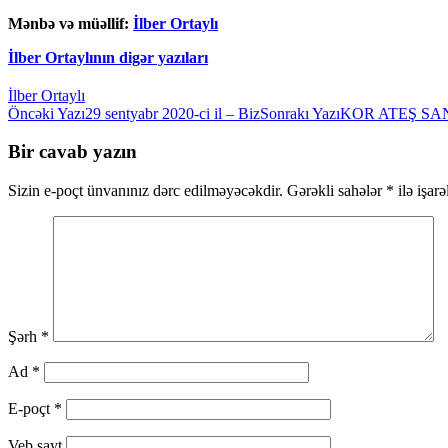
Mənbə və müəllif:
İlber Ortaylı
İlber Ortaylının digər yazıları
İlber Ortaylı
Yazılar
Öncəki Yazı
29 sentyabr 2020-ci il – Biz
Sonrakı Yazı
KOR ATEŞ SAN
üzrə
Bir cavab yazın
naviqasiya
Sizin e-poçt ünvanınız dərc edilməyəcəkdir.
Gərəkli sahələr
*
ilə işar
Şərh
*
Ad
*
E-poçt
*
Veb sayt