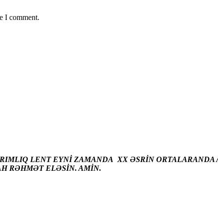
me I comment.
ARIMLIQ LENT EYNİ ZAMANDA XX ƏSRİN ORTALARANDA A
AH RƏHMƏT ELƏSİN. AMİN.