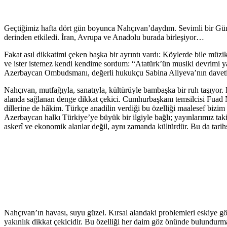
Geçtiğimiz hafta dört gün boyunca Nahçıvan’daydım. Sevimli bir Güne
derinden etkiledi. İran, Avrupa ve Anadolu burada birleşiyor…
Fakat asıl dikkatimi çeken başka bir ayrıntı vardı: Köylerde bile müz
ve ister istemez kendi kendime sordum: “Atatürk’ün musiki devrimi yap
Azerbaycan Ombudsmanı, değerli hukukçu Sabina Aliyeva’nın davetiyle
Nahçıvan, mutfağıyla, sanatıyla, kültürüyle bambaşka bir ruh taşıyor. 
alanda sağlanan denge dikkat çekici. Cumhurbaşkanı temsilcisi Fuad Ne
dillerine de hâkim. Türkçe anadilin verdiği bu özelliği maalesef bizi
Azerbaycan halkı Türkiye’ye büyük bir ilgiyle bağlı; yayınlarımız taki
askerî ve ekonomik alanlar değil, aynı zamanda kültürdür. Bu da tarih
Nahçıvan’ın havası, suyu güzel. Kırsal alandaki problemleri eskiye gör
yakınlık dikkat çekicidir. Bu özelliği her daim göz önünde bulundurm