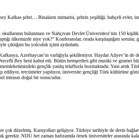
y Kafkas şehri… Binaların mimarisi, şehrin yeşilliği, bahçeli evler, ü
ik okullarının bulunması ve Nahçıvan Devlet Üniversitesi’nin 150 kişili
tığı ülkemizde niye yok?” Konferanslar, orada karşılaştığım sorular, gö
 çıktığım bu yolculuk içimi aydınlattı.
Kafkasya, Azerbaycan’ın varlığıyla şekilleniyor. Haydar Aliyev’in de de
cefli Bey beni kabul etti. Bütün hemşerileri gibi musiki ve gramer bilg
m memleketimizdeki gençlik yanlış telaffuzla bozmaktadır. Yani artık Tü
p ediliyor, tercümeler yapılıyor, üniversite gençliği Türk kültürüne gön
sel mirasın doğal bir sonucudur.
e çok düzelmiş. Karayolları gelişiyor. Türkiye tarihiyle de derin bağlar
ak gerekir. NDU her zaman hafızamda örnek üniversiteler arasında kala