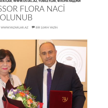
FATLAR
,
WWW.USTAC.AZ
,
YUBİLEYLƏR
,
ФЛОРА НАДЖИ
SSOR FLORA NACİ
F OLUNUB
WWW.YAZARLAR.AZ
BIR ŞƏRH YAZIN