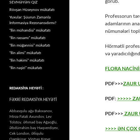
görüb.
SEVMƏYƏN QIZ
Rövşən Hüseynov mükafatı
Professorun tər
Yuxular: Şüurun Zamanla
İnformasiya Rezonansıdırmı?
adamlarının ana
“İlin mühəndisi” mükafatı
nümunələri topl
“İlin rəssamı” mükafatı
“İlin müğənnisi” mükafatı
Hörmətli profes
“İlin alimi” mükafatı
və yaradıcılığınd
“İlin həkimi” mükafatı
“İlin naşiri” mükafatı
FLORA NACİNİ
PDF>>>
ZAUR 
REDAKSİYA HEYƏTİ :
PDF:
>>>>> Z
FƏXRİ REDAKSİYA HEYƏTİ
Abbasqulu ağa Bakıxanov,
PDF>>>
ZAUR U
Mirzə Fətəli Axundov, Lev
Tolstoy, Əhməd bəy Ağaoğlu,
Əbdürrəhim bəy Haqverdiyev,
>>>> ƏN ÇOX
Cek London, Əliqulu
Qəmküsar, Vintsas Kreve,