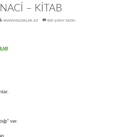
NACİ – KİTAB
WWW.YAZARLAR.AZ
BIR ŞƏRH YAZIN
ILARI
nlar.
bığı” var.
ən