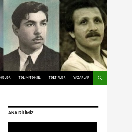
İHƏLƏR
TƏLIM-TƏHSIL
TƏLTİFLƏR
YAZARLAR
ANA DİLİMİZ