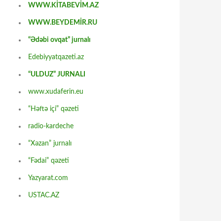
WWW.KİTABEVİM.AZ
WWW.BEYDEMİR.RU
“Ədəbi ovqat” jurnalı
Edebiyyatqazeti.az
“ULDUZ” JURNALI
www.xudaferin.eu
“Həftə içi” qəzeti
radio-kardeche
“Xəzan” jurnalı
“Fədai” qəzeti
Yazyarat.com
USTAC.AZ