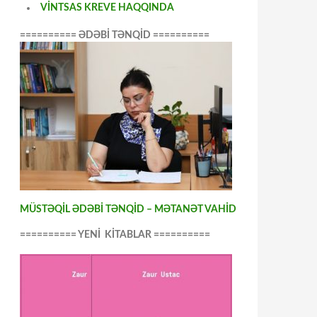
VİNTSAS KREVE HAQQINDA
========== ƏDƏBİ TƏNQİD ==========
MÜSTƏQİL ƏDƏBİ TƏNQİD – MƏTANƏT VAHİD
========== YENİ KİTABLAR ==========