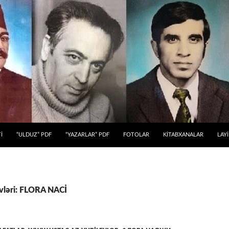
 KEÇ
İ
“ULDUZ” PDF
“YAZARLAR” PDF
FOTOLAR
KİTABXANALAR
LAY
ivləri: FLORA NACİ