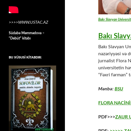
Bakı Slavyan Universit
>>>>WWW.USTAC.AZ
Südabə Məmmədova –
Bakı Slavy
“Debüt” kitabı
Bakı Slavyan Un
nəzəriyyəsi və 
BU XÜSUSİ KİTABDIR:
jurnalist Flora 
universitetin h
“Fəxri fərman” 
Mənbə:
BSU
FLORA NACİNİ
PDF>>>
ZAUR 
PDF:
>>>>> Z