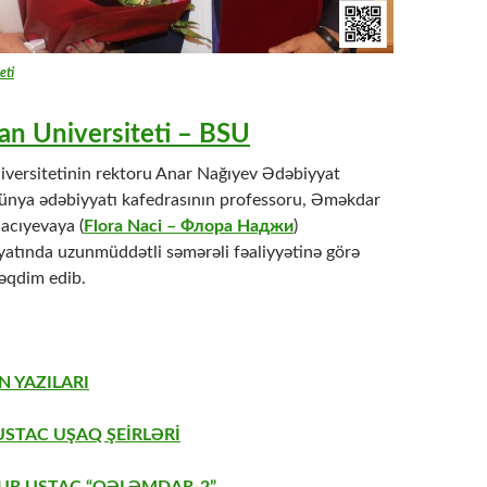
eti
an Universiteti – BSU
iversitetinin rektoru Anar Nağıyev Ədəbiyyat
dünya ədəbiyyatı kafedrasının professoru, Əməkdar
Nacıyevaya (
Flora Naci – Флора Наджи
)
əyatında uzunmüddətli səmərəli fəaliyyətinə görə
təqdim edib.
N YAZILARI
USTAC UŞAQ ŞEİRLƏRİ
AUR USTAC “QƏLƏMDAR-2”