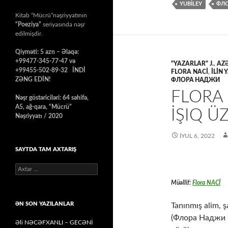
YUBİLEY
ФЛ
Kitab “Mücrü”nəşriyyatının
“Poeziya”
seriyasında nəşr
edilmişdir.
Qiyməti: 5 azn – Əlaqə:
+99477-345-77-47 və
"YAZARLAR" J.
,
AZƏ
+99455-502-89-32 İNDİ
FLORA NACİ
,
İLİN 
ZƏNG EDİN!
ФЛОРА НАДЖИ
FLORA 
Nəşr göstəriciləri: 64 səhifə,
A5, ağ-qara, “Mücrü”
İŞIQ 
Nəşriyyatı / 2020
İYUL 6, 2022
SAYTDA TAM AXTARIŞ
Axtarış:
Müəllif:
Flora NACİ
ƏN SON YAZILANLAR
Tanınmış alim, ş
(Флора Наджи “Т
Əli NƏCƏFXANLI – GECƏNİ