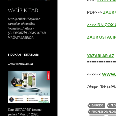
VACIB KITAB
PDF>>>
ZAUR U
Araz Şəhrilinin “Səfəvilər:
paralellər, ehtimallar,
>>>> ƏN ÇOX
həqiqətlər…” kitabı –
ŞƏHƏRİMİZİN ƏSAS KİTAB
ZAUR USTACIN
MAĞAZALARINDA
E-DÜKAN – KİTABLAR:
YAZARLAR.AZ
============
www.kitabevim.az
<<<<<<
WWW.
Əlaqə:
Tel: (
+99
BARƏDƏ
FLO
Zaur USTAC,“45” (seçmə
PROFESSOR FLOR
şeirlər), “Mücrü”, 2020.