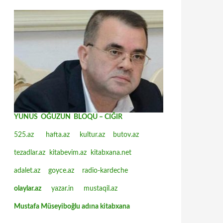
YUNUS OĞUZUN BLOQU – CIĞIR
525.az
hafta.az
kultur.az
butov.az
tezadlar.az
kitabevim.az
kitabxana.net
adalet.az
goyce.az
radio-kardeche
olaylar.az
yazar.in
mustaqil.az
Mustafa Müseyiboğlu adına kitabxana