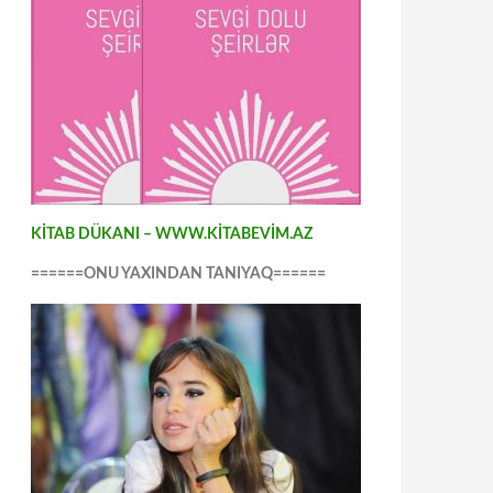
KİTAB DÜKANI – WWW.KİTABEVİM.AZ
======ONU YAXINDAN TANIYAQ======