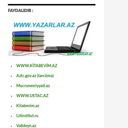
FAYDALIDIR :
WWW.KİTABEVİM.AZ
Aztc.gov.az (tərcümə)
Mucrunesriyyati.az
WWW.USTAC.AZ
Kitabevim.az
Litinstitut.ru
Valideyn.az