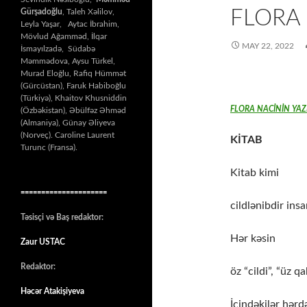
FLORA 
Gürşadoğlu
, Taleh Xəlilov,
Leyla Yaşar, Aytac İbrahim,
Mövlud Ağamməd, İlqar
MAY 22, 2022
İsmayılzadə, Südabə
Məmmədova, Aysu Türkel,
Murad Eloğlu, Rafiq Hümmət
(Gürcüstan), Faruk Habiboğlu
(Türkiyə), Khaitov Khusniddin
FLORA NACİNİN YAZ
(Özbəkistan), Əbülfəz Əhməd
(Almaniya), Günay Əliyeva
(Norveç). Caroline Laurent
KİTAB
Turunc (Fransa).
Kitab kimi
=====================
cildlənibdir insa
Təsisçi və Baş redaktor:
Hər kəsin
Zaur USTAC
Redaktor:
öz “cildi”, “üz qa
Həcər Atakişiyeva
İçindəkilər hərd