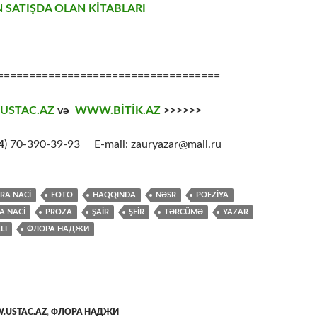
 SATIŞDA OLAN KİTABLARI
===================================
USTAC.AZ
və
WWW.BİTİK.AZ
>>>>>>
4
) 70-390-39-93 E-mail: zauryazar@mail.ru
RA NACİ
FOTO
HAQQINDA
NƏSR
POEZİYA
A NACİ
PROZA
ŞAİR
ŞEİR
TƏRCÜMƏ
YAZAR
LI
ФЛОРА НАДЖИ
USTAC.AZ
,
ФЛОРА НАДЖИ