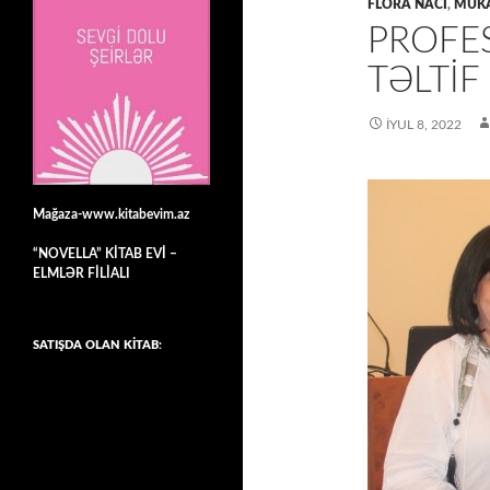
FLORA NACİ
,
MÜKA
PROFE
TƏLTİ
İYUL 8, 2022
Mağaza-www.kitabevim.az
“NOVELLA” KİTAB EVİ –
ELMLƏR FİLİALI
SATIŞDA OLAN KİTAB: