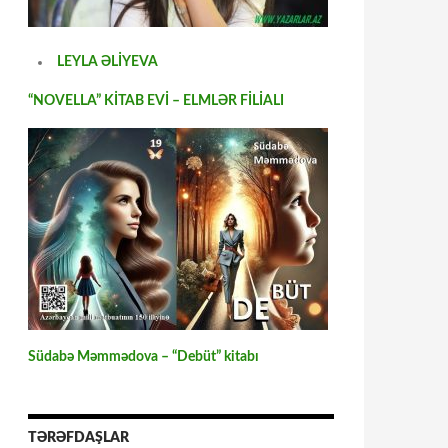
LEYLA ƏLİYEVA
“NOVELLA” KİTAB EVİ – ELMLƏR FİLİALI
Südabə Məmmədova – “Debüt” kitabı
TƏRƏFDAŞLAR