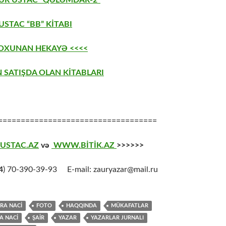
STAC “BB” KİTABI
 OXUNAN HEKAYƏ <<<<
 SATIŞDA OLAN KİTABLARI
===================================
USTAC.AZ
və
WWW.BİTİK.AZ
>>>>>>
4
) 70-390-39-93 E-mail: zauryazar@mail.ru
RA NACİ
FOTO
HAQQINDA
MÜKAFATLAR
A NACİ
ŞAİR
YAZAR
YAZARLAR JURNALI