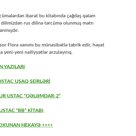
cümələrdən ibarət bu kitabında çağdaş qələm
 dilimizdən rus dilinə tərcümə olunmuş mətn
anmışdır.
sor Flora xanımı bu münasibətlə təbrik edir, həyat
a yeni-yeni nailiyyətlər arzulayırıq.
N YAZILARI
USTAC UŞAQ ŞEİRLƏRİ
AUR USTAC “QƏLƏMDAR-2”
STAC “BB” KİTABI
 OXUNAN HEKAYƏ <<<<