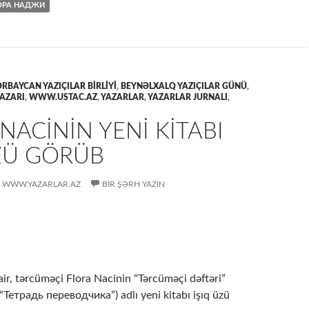
ОРА НАДЖИ
RBAYCAN YAZIÇILAR BIRLIYI
,
BEYNƏLXALQ YAZIÇILAR GÜNÜ
,
YAZARI
,
WWW.USTAC.AZ
,
YAZARLAR
,
YAZARLAR JURNALI
,
NACİNİN YENİ KİTABI
ÜZÜ GÖRÜB
WWW.YAZARLAR.AZ
BIR ŞƏRH YAZIN
air, tərcüməçi Flora Nacinin “Tərcüməçi dəftəri”
етрадь переводчика”) adlı yeni kitabı işıq üzü