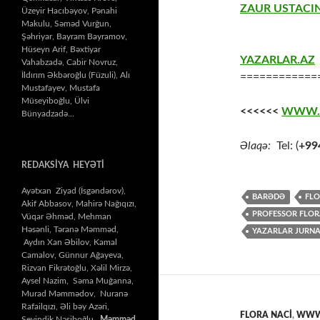
ZAUR USTACIN
Üzeyir Hacıbəyov, Pənahi
Makulu, Səməd Vurğun,
Şəhriyar, Bayram Bayramov,
Hüseyn Arif, Bəxtiyar
YAZARLAR.AZ
Vahabzadə, Cabir Novruz,
İldırım Əkbəroğlu (Füzuli), Alı
============
Mustafayev, Mustafa
Müseyiboğlu, Ülvi
<<<<<<
WWW.
Bünyadzadə…
Əlaqə:
Tel: (
+99
REDAKSİYA HEYƏTİ
Ayətxan Ziyad (İsgəndərov),
BARƏDƏ
FLO
Akif Abbasov, Mahirə Nağıqızı,
PROFESSOR FLOR
Vüqar Əhməd, Mehman
Həsənli, Təranə Məmməd,
YAZARLAR JURNA
Aydın Xan Əbilov, Kamal
Camalov, Günnur Ağayeva,
Rizvan Fikrətoğlu, Xəlil Mirzə,
Aysel Nazim, Səma Muğanna,
Murad Məmmədov, Nuranə
Rafailqızı, Əli bəy Azəri,
FLORA NACİ
,
WWW.
Sevindik Nəsiboğlu,
Məmməd