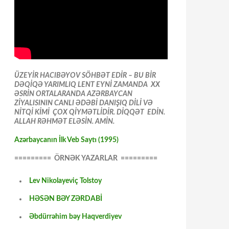
ÜZEYİR HACIBƏYOV SÖHBƏT EDİR – BU BİR
DƏQİQƏ YARIMLIQ LENT EYNİ ZAMANDA XX
ƏSRİN ORTALARANDA AZƏRBAYCAN
ZİYALISININ CANLI ƏDƏBİ DANIŞIQ DİLİ VƏ
NİTQİ KİMİ ÇOX QİYMƏTLİDİR. DİQQƏT EDİN.
ALLAH RƏHMƏT ELƏSİN. AMİN.
Azərbaycanın İlk Veb Saytı (1995)
========= ÖRNƏK YAZARLAR =========
Lev Nikolayeviç Tolstoy
HƏSƏN BƏY ZƏRDABİ
Əbdürrəhim bəy Haqverdiyev