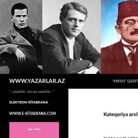
MÜHTƏVIYYATA
Axtar
WWW.YAZARLAR.AZ
“KREDO” QƏZET
"…yazarlar, ancaq yazarlar…"
ELEKTRON KİTABXANA
WWW.E-KİTABXANA.COM
Kateqoriya arx