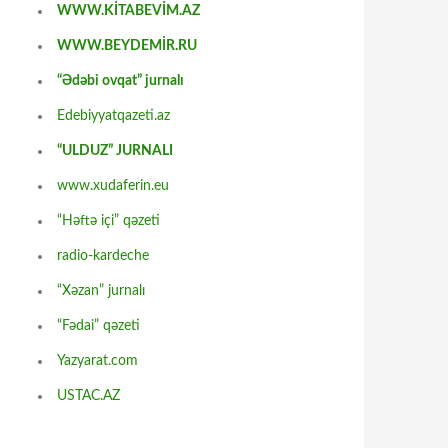
WWW.KİTABEVİM.AZ
WWW.BEYDEMİR.RU
“Ədəbi ovqat” jurnalı
Edebiyyatqazeti.az
“ULDUZ” JURNALI
www.xudaferin.eu
“Həftə içi” qəzeti
radio-kardeche
“Xəzan” jurnalı
“Fədai” qəzeti
Yazyarat.com
USTAC.AZ