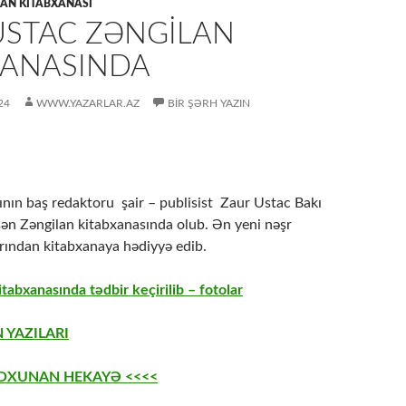
AN KITABXANASI
USTAC ZƏNGILAN
XANASINDA
24
WWW.YAZARLAR.AZ
BIR ŞƏRH YAZIN
lının baş redaktoru şair – publisist Zaur Ustac Bakı
şən Zəngilan kitabxanasında olub. Ən yeni nəşr
rından kitabxanaya hədiyyə edib.
tabxanasında tədbir keçirilib – fotolar
 YAZILARI
 OXUNAN HEKAYƏ <<<<