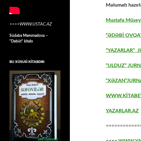
Məlumatı hazırl
Mustafa Müseyi
>>>>WWW.USTAC.AZ
“ƏDƏBİ OVQAT
Südabə Məmmədova –
“Debüt” kitabı
“YAZARLAR” J
BU XÜSUSİ KİTABDIR:
“ULDUZ” JURN
“XƏZAN”JURNA
WWW.KİTABE
YAZARLAR.AZ
============