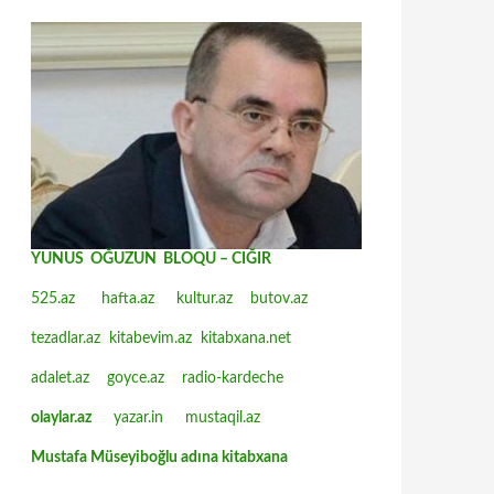
YUNUS OĞUZUN BLOQU – CIĞIR
525.az
hafta.az
kultur.az
butov.az
tezadlar.az
kitabevim.az
kitabxana.net
adalet.az
goyce.az
radio-kardeche
olaylar.az
yazar.in
mustaqil.az
Mustafa Müseyiboğlu adına kitabxana