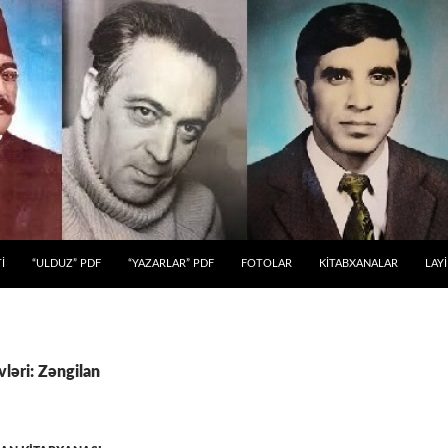
 KEÇ
İ
“ULDUZ” PDF
“YAZARLAR” PDF
FOTOLAR
KİTABXANALAR
LAY
vləri: Zəngilan