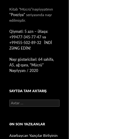
Kitab “Mücrü”nəşriyyatının
“Poeziya”
seriyasında nəşr
edilmişdir.
Qiyməti: 5 azn – Əlaqə:
+99477-345-77-47 və
+99455-502-89-32 İNDİ
ZƏNG EDİN!
Nəşr göstəriciləri: 64 səhifə,
A5, ağ-qara, “Mücrü”
Nəşriyyatı / 2020
SAYTDA TAM AXTARIŞ
Axtarış:
ƏN SON YAZILANLAR
Azərbaycan Yazıçılar Birliyinin