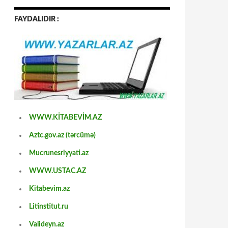
FAYDALIDIR :
WWW.KİTABEVİM.AZ
Aztc.gov.az (tərcümə)
Mucrunesriyyati.az
WWW.USTAC.AZ
Kitabevim.az
Litinstitut.ru
Valideyn.az