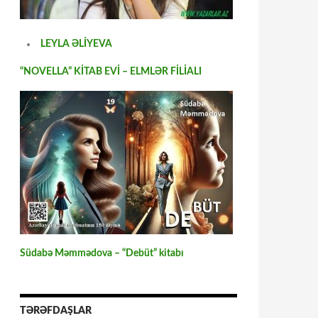
LEYLA ƏLİYEVA
“NOVELLA” KİTAB EVİ – ELMLƏR FİLİALI
Südabə Məmmədova – “Debüt” kitabı
TƏRƏFDAŞLAR