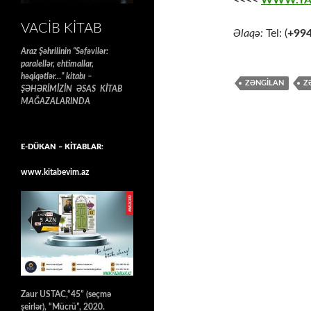
<<<<
WWW.YA
VACIB KITAB
Əlaqə:
Tel: (
+99
Araz Şəhrilinin “Səfəvilər:
paralellər, ehtimallar,
həqiqətlər…” kitabı –
ZƏNGILAN
Z
ŞƏHƏRİMİZİN ƏSAS KİTAB
MAĞAZALARINDA
E-DÜKAN – KİTABLAR:
www.kitabevim.az
Zaur USTAC,“45” (seçmə
şeirlər), “Mücrü”, 2020.