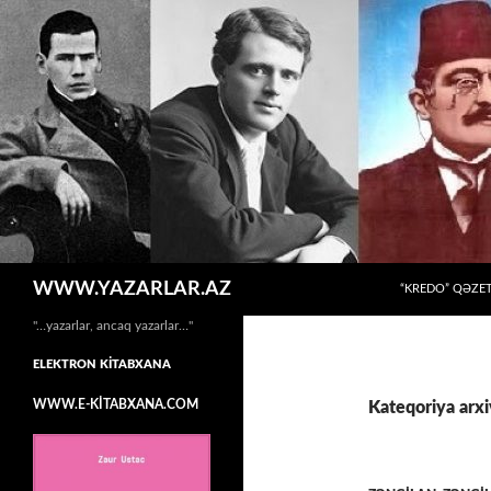
MÜHTƏVIYYATA
Axtar
WWW.YAZARLAR.AZ
“KREDO” QƏZET
"…yazarlar, ancaq yazarlar…"
ELEKTRON KİTABXANA
WWW.E-KİTABXANA.COM
Kateqoriya arxi