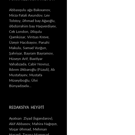
Abbasqulu ağa Bakıxanov,
Mirzə Fətəli Axundov, Lev
Tolstoy, Əhməd bəy Ağaoğlu,
Əbdürrəhim bəy Haqverdiyev,
Cek London, Əliqulu
Qəmküsar, Vintsas Kreve,
Üzeyir Hacıbəyov, Pənahi
Makulu, Səməd Vurğun,
Şəhriyar, Bayram Bayramov,
Hüseyn Arif, Bəxtiyar
Vahabzadə, Cabir Novruz,
İldırım Əkbəroğlu (Füzuli), Alı
Mustafayev, Mustafa
Müseyiboğlu, Ülvi
Bünyadzadə…
REDAKSİYA HEYƏTİ
Ayətxan Ziyad (İsgəndərov),
Akif Abbasov, Mahirə Nağıqızı,
Vüqar Əhməd, Mehman
Həsənli, Təranə Məmməd,