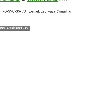
ZARLAR.AZ
və
WWW.USTAC.AZ
>>>>
4
) 70-390-39-93 E-mail: zauryazar@mail.ru
ƏNGILAN KITABXANASI