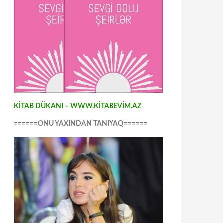
KİTAB DÜKANI – WWW.KİTABEVİM.AZ
======ONU YAXINDAN TANIYAQ======