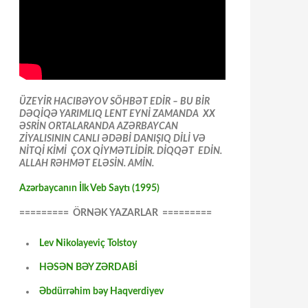
ÜZEYİR HACIBƏYOV SÖHBƏT EDİR – BU BİR
DƏQİQƏ YARIMLIQ LENT EYNİ ZAMANDA XX
ƏSRİN ORTALARANDA AZƏRBAYCAN
ZİYALISININ CANLI ƏDƏBİ DANIŞIQ DİLİ VƏ
NİTQİ KİMİ ÇOX QİYMƏTLİDİR. DİQQƏT EDİN.
ALLAH RƏHMƏT ELƏSİN. AMİN.
Azərbaycanın İlk Veb Saytı (1995)
========= ÖRNƏK YAZARLAR =========
Lev Nikolayeviç Tolstoy
HƏSƏN BƏY ZƏRDABİ
Əbdürrəhim bəy Haqverdiyev