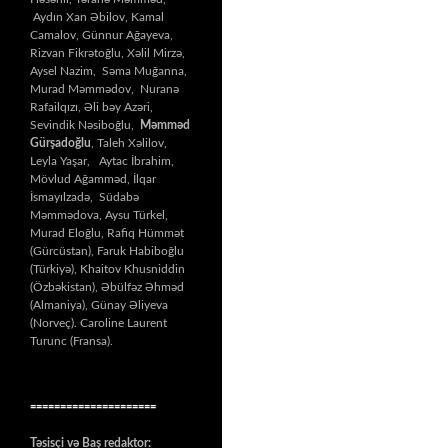
Aydın Xan Əbilov, Kamal
Camalov, Günnur Ağayeva,
Rizvan Fikrətoğlu, Xəlil Mirzə,
Aysel Nazim, Səma Muğanna,
Murad Məmmədov, Nuranə
Rafailqızı, Əli bəy Azəri,
Sevindik Nəsiboğlu,
Məmməd
Gürşadoğlu
, Taleh Xəlilov,
Leyla Yaşar, Aytac İbrahim,
Mövlud Ağamməd, İlqar
İsmayılzadə, Südabə
Məmmədova, Aysu Türkel,
Murad Eloğlu, Rafiq Hümmət
(Gürcüstan), Faruk Habiboğlu
(Türkiyə), Khaitov Khusniddin
(Özbəkistan), Əbülfəz Əhməd
(Almaniya), Günay Əliyeva
(Norveç). Caroline Laurent
Turunc (Fransa).
=====================
Təsisçi və Baş redaktor: