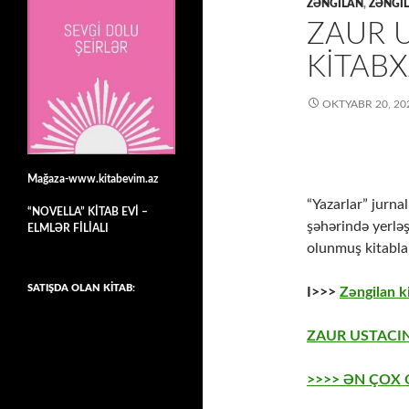
ZƏNGILAN
,
ZƏNGIL
ZAUR 
KITAB
OKTYABR 20, 20
Mağaza-www.kitabevim.az
“Yazarlar” jurna
“NOVELLA” KİTAB EVİ –
şəhərində yerlə
ELMLƏR FİLİALI
olunmuş kitabla
SATIŞDA OLAN KİTAB:
I>>>
Zəngilan ki
ZAUR USTACIN
>>>> ƏN ÇOX