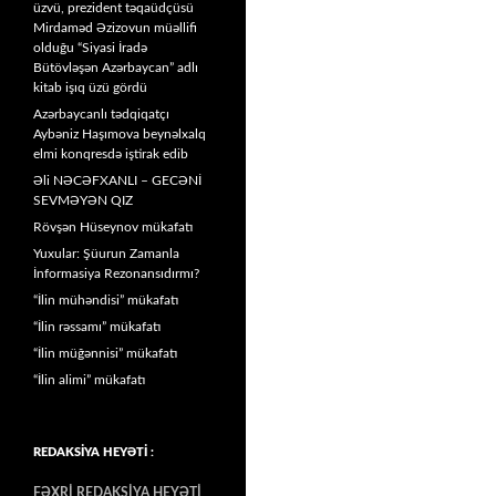
üzvü, prezident təqaüdçüsü
Mirdaməd Əzizovun müəllifi
olduğu “Siyasi İradə
Bütövləşən Azərbaycan” adlı
kitab işıq üzü gördü
Azərbaycanlı tədqiqatçı
Aybəniz Haşımova beynəlxalq
elmi konqresdə iştirak edib
Əli NƏCƏFXANLI – GECƏNİ
SEVMƏYƏN QIZ
Rövşən Hüseynov mükafatı
Yuxular: Şüurun Zamanla
İnformasiya Rezonansıdırmı?
“İlin mühəndisi” mükafatı
“İlin rəssamı” mükafatı
“İlin müğənnisi” mükafatı
“İlin alimi” mükafatı
REDAKSİYA HEYƏTİ :
FƏXRİ REDAKSİYA HEYƏTİ