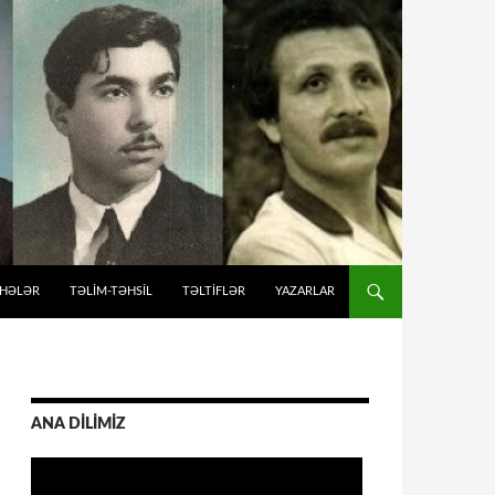
İHƏLƏR
TƏLIM-TƏHSIL
TƏLTİFLƏR
YAZARLAR
ANA DİLİMİZ