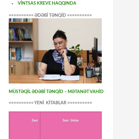
VİNTSAS KREVE HAQQINDA
========== ƏDƏBİ TƏNQİD ==========
MÜSTƏQİL ƏDƏBİ TƏNQİD – MƏTANƏT VAHİD
========== YENİ KİTABLAR ==========