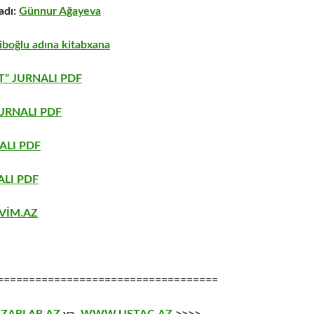
adı:
Günnur Ağayeva
boğlu adına kitabxana
” JURNALI PDF
URNALI PDF
ALI PDF
LI PDF
VİM.AZ
===================================