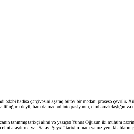
dəbi hadisə çərçivəsini aşaraq bütöv bir mədəni prosesə çevrilir. Xüsus
lif uğuru deyil, həm də mədəni inteqrasiyanın, elmi əməkdaşlığın və mə
canın tanınmış tarixçi alimi və yazıçısı Yunus Oğuzun iki mühüm əsəri
lı elmi araşdırma və “Səfəvi Şeyxi” tarixi romanı yalnız yeni kitabları