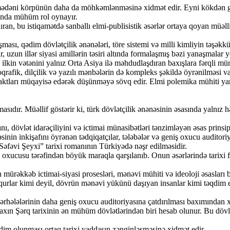
əni körpünün daha da möhkəmlənməsinə xidmət edir. Eyni kökdən gələn
afında mühüm rol oynayır.
ıran, bu istiqamətdə sanballı elmi-publisistik əsərlər ortaya qoyan müə
ı, qədim dövlətçilik ənənələri, töre sistemi və milli kimliyin təşəkkül
, uzun illər siyasi amillərin təsiri altında formalaşmış bəzi yanaşmalar y
in vətənini yalnız Orta Asiya ilə məhdudlaşdıran baxışlara fərqli münasi
oqrafik, dilçilik və yazılı mənbələrin də kompleks şəkildə öyrənilməsi va
ları müqayisə edərək düşünməyə sövq edir. Elmi polemika mühiti yarad
masıdır. Müəllif göstərir ki, türk dövlətçilik ənənəsinin əsasında yalnı
övlət idarəçiliyini və ictimai münasibətləri tənzimləyən əsas prinsiplər
nin inkişafını öyrənən tədqiqatçılar, tələbələr və geniş oxucu auditori
vi Şeyxi” tarixi romanının Türkiyədə nəşr edilməsidir.
 oxucusu tərəfindən böyük maraqla qarşılanıb. Onun əsərlərində tarixi fa
əkkəb ictimai-siyasi prosesləri, mənəvi mühiti və ideoloji əsasları bəd
qurlar kimi deyil, dövrün mənəvi yükünü daşıyan insanlar kimi təqdim e
lələrinin daha geniş oxucu auditoriyasına çatdırılması baxımından xü
n Şərq tarixinin ən mühüm dövlətlərindən biri hesab olunur. Bu dövləti
 olunması ortaq tarixi yaddaşın zənginləşməsinə xidmət edir.