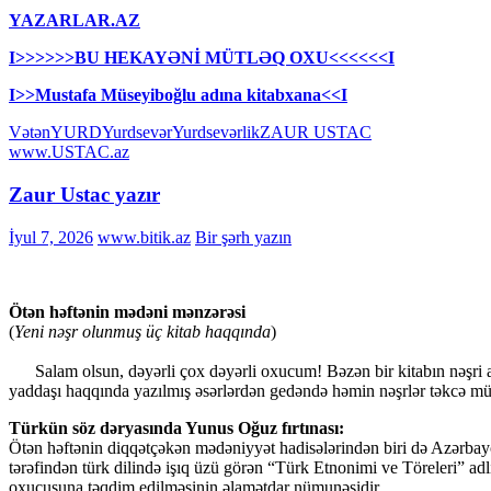
YAZARLAR.AZ
I>>>>>>BU HEKAYƏNİ MÜTLƏQ OXU<<<<<<I
I>>Mustafa Müseyiboğlu adına kitabxana<<I
Vətən
YURD
Yurdsevər
Yurdsevərlik
ZAUR USTAC
www.USTAC.az
Zaur Ustac yazır
İyul 7, 2026
www.bitik.az
Bir şərh yazın
Ötən həftənin mədəni mənzərəsi
(
Yeni nəşr olunmuş üç kitab haqqında
)
Salam olsun, dəyərli çox dəyərli oxucum! Bəzən bir kitabın nəşri adi ə
yaddaşı haqqında yazılmış əsərlərdən gedəndə həmin nəşrlər təkcə müəl
Türkün söz dəryasında Yunus Oğuz fırtınası:
Ötən həftənin diqqətçəkən mədəniyyət hadisələrindən biri də Azərbay
tərəfindən türk dilində işıq üzü görən “Türk Etnonimi ve Töreleri” ad
oxucusuna təqdim edilməsinin əlamətdar nümunəsidir.