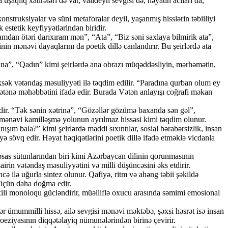
şaqlıq xatirələri də var, valideyn sevgisi də, həyatın acıları da,
ruksiyalar və süni metaforalar deyil, yaşanmış hisslərin təbiiliyi
estetik keyfiyyətlərindən biridir.
amdan ötəri darıxıram mən”, “Ata”, “Biz səni saxlaya bilmirik ata”,
in mənəvi dayaqlarını da poetik dillə canlandırır. Bu şeirlərdə ata
a”, “Qadın” kimi şeirlərdə ana obrazı müqəddəsliyin, mərhəmətin,
sək vətəndaş məsuliyyəti ilə təqdim edilir. “Paradına qurban olum ey
tənə məhəbbətini ifadə edir. Burada Vətən anlayışı coğrafi məkan
edir. “Tək sənin xətrinə”, “Gözəllər gözümə baxanda sən gəl”,
mənəvi kamilləşmə yolunun ayrılmaz hissəsi kimi təqdim olunur.
 bala?” kimi şeirlərdə maddi sıxıntılar, sosial bərabərsizlik, insan
sövq edir. Həyat həqiqətlərini poetik dillə ifadə etməklə vicdanla
əsas sütunlarından biri kimi Azərbaycan dilinin qorunmasının
airin vətəndaş məsuliyyətini və milli düşüncəsini əks etdirir.
 ilə uğurla sintez olunur. Qafiyə, ritm və ahəng təbii şəkildə
ı üçün daha doğma edir.
ili monoloqu gücləndirir, müəlliflə oxucu arasında səmimi emosional
 ümummilli hissə, ailə sevgisi mənəvi məktəbə, şəxsi həsrət isə insan
oeziyasının diqqətəlayiq nümunələrindən birinə çevirir.