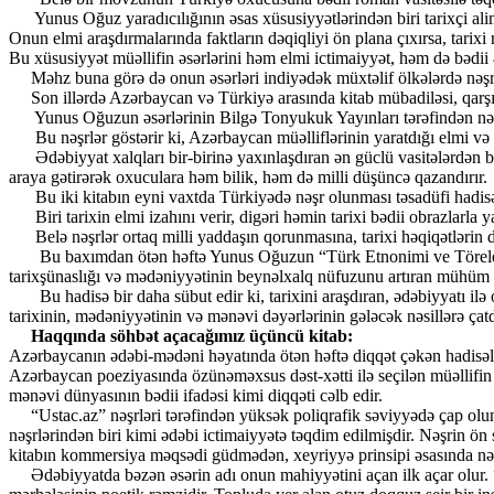
Yunus Oğuz yaradıcılığının əsas xüsusiyyətlərindən biri tarixçi alim 
Onun elmi araşdırmalarında faktların dəqiqliyi ön plana çıxırsa, tarixi 
Bu xüsusiyyət müəllifin əsərlərini həm elmi ictimaiyyət, həm də bədii 
Məhz buna görə də onun əsərləri indiyədək müxtəlif ölkələrdə nəşr ol
Son illərdə Azərbaycan və Türkiyə arasında kitab mübadiləsi, qarşılı
Yunus Oğuzun əsərlərinin Bilgə Tonyukuk Yayınları tərəfindən nəşr
Bu nəşrlər göstərir ki, Azərbaycan müəlliflərinin yaratdığı elmi və b
Ədəbiyyat xalqları bir-birinə yaxınlaşdıran ən güclü vasitələrdən bi
araya gətirərək oxuculara həm bilik, həm də milli düşüncə qazandırır.
Bu iki kitabın eyni vaxtda Türkiyədə nəşr olunması təsadüfi hadisə de
Biri tarixin elmi izahını verir, digəri həmin tarixi bədii obrazlarla y
Belə nəşrlər ortaq milli yaddaşın qorunmasına, tarixi həqiqətlərin d
Bu baxımdan ötən həftə Yunus Oğuzun “Türk Etnonimi ve Töreleri” və
tarixşünaslığı və mədəniyyətinin beynəlxalq nüfuzunu artıran mühüm h
Bu hadisə bir daha sübut edir ki, tarixini araşdıran, ədəbiyyatı il
tarixinin, mədəniyyətinin və mənəvi dəyərlərinin gələcək nəsillərə çatdı
Haqqında söhbət açacağımız üçüncü kitab:
Azərbaycanın ədəbi-mədəni həyatında ötən həftə diqqət çəkən hadisələ
Azərbaycan poeziyasında özünəməxsus dəst-xətti ilə seçilən müəllifin b
mənəvi dünyasının bədii ifadəsi kimi diqqəti cəlb edir.
“Ustac.az” nəşrləri tərəfindən yüksək poliqrafik səviyyədə çap olunan
nəşrlərindən biri kimi ədəbi ictimaiyyətə təqdim edilmişdir. Nəşrin ö
kitabın kommersiya məqsədi güdmədən, xeyriyyə prinsipi əsasında nəşr
Ədəbiyyatda bəzən əsərin adı onun mahiyyətini açan ilk açar olur. “3