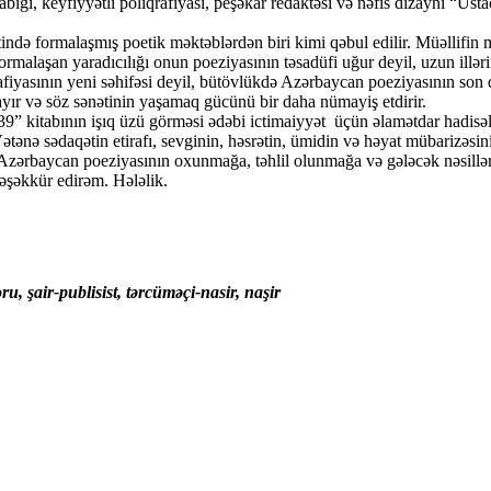
bığı, keyfiyyətli poliqrafiyası, peşəkar redaktəsi və nəfis dizaynı “Us
 formalaşmış poetik məktəblərdən biri kimi qəbul edilir. Müəllifin mü
malaşan yaradıcılığı onun poeziyasının təsadüfi uğur deyil, uzun illərin
yasının yeni səhifəsi deyil, bütövlükdə Azərbaycan poeziyasının son döv
yır və söz sənətinin yaşamaq gücünü bir daha nümayiş etdirir.
kitabının işıq üzü görməsi ədəbi ictimaiyyət üçün əlamətdar hadisələrd
ətənə sədaqətin etirafı, sevginin, həsrətin, ümidin və həyat mübarizəsini
rbaycan poeziyasının oxunmağa, təhlil olunmağa və gələcək nəsillərə ç
şəkkür edirəm. Hələlik.
ru,
şair-publisist, tərcüməçi-nasir, naşir