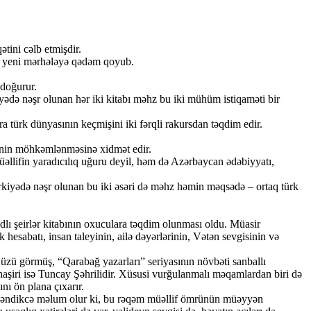
tini cəlb etmişdir.
ıq yeni mərhələyə qədəm qoyub.
 doğurur.
yədə nəşr olunan hər iki kitabı məhz bu iki mühüm istiqaməti bir
 türk dünyasının keçmişini iki fərqli rakursdan təqdim edir.
yinin möhkəmlənməsinə xidmət edir.
lifin yaradıcılıq uğuru deyil, həm də Azərbaycan ədəbiyyatı,
kiyədə nəşr olunan bu iki əsəri də məhz həmin məqsədə – ortaq türk
lı şeirlər kitabının oxuculara təqdim olunması oldu. Müasir
hesabatı, insan taleyinin, ailə dəyərlərinin, Vətən sevgisinin və
 üzü görmüş, “Qarabağ yazarları” seriyasının növbəti sanballı
naşiri isə Tuncay Şəhrilidir. Xüsusi vurğulanmalı məqamlardan biri də
ı ön plana çıxarır.
rəqləndikcə məlum olur ki, bu rəqəm müəllif ömrünün müəyyən