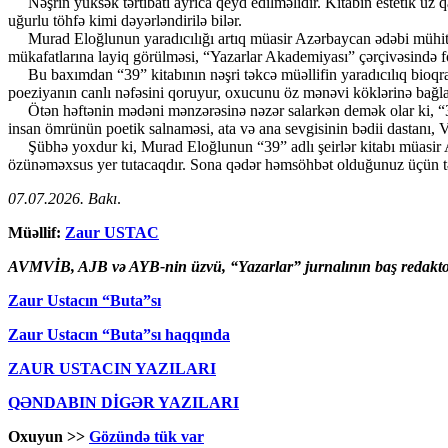
Nəşrin yüksək tərtibatı ayrıca qeyd edilməlidir. Kitabın estetik üz qa
uğurlu töhfə kimi dəyərləndirilə bilər.
Murad Eloğlunun yaradıcılığı artıq müasir Azərbaycan ədəbi mühitində
mükafatlarına layiq görülməsi, “Yazarlar Akademiyası” çərçivəsində for
Bu baxımdan “39” kitabının nəşri təkcə müəllifin yaradıcılıq bioqrafi
poeziyanın canlı nəfəsini qoruyur, oxucunu öz mənəvi köklərinə bağla
Ötən həftənin mədəni mənzərəsinə nəzər salarkən demək olar ki, “39” 
insan ömrünün poetik salnaməsi, ata və ana sevgisinin bədii dastanı, V
Şübhə yoxdur ki, Murad Eloğlunun “39” adlı şeirlər kitabı müasir Azə
özünəməxsus yer tutacaqdır. Sona qədər həmsöhbət olduğunuz üçün tə
07.07.2026. Bakı
.
Müəllif:
Zaur USTAC
AVMVİB, AJB və AYB-nin üzvü, “Yazarlar” jurnalının baş redakto
Zaur Ustacın “Buta”sı
Zaur Ustacın “Buta”sı haqqında
ZAUR USTACIN YAZILARI
QƏNDABIN DİGƏR YAZILARI
Oxuyun >>
Gözündə tük var