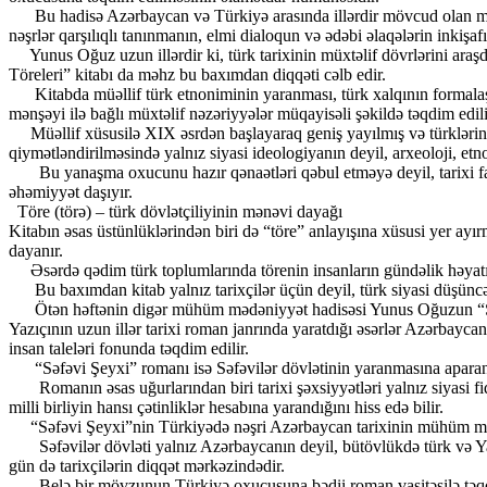
Bu hadisə Azərbaycan və Türkiyə arasında illərdir mövcud olan məd
nəşrlər qarşılıqlı tanınmanın, elmi dialoqun və ədəbi əlaqələrin inkiş
Yunus Oğuz uzun illərdir ki, türk tarixinin müxtəlif dövrlərini araşd
Töreleri” kitabı da məhz bu baxımdan diqqəti cəlb edir.
Kitabda müəllif türk etnoniminin yaranması, türk xalqının formalaşmas
mənşəyi ilə bağlı müxtəlif nəzəriyyələr müqayisəli şəkildə təqdim edilir
Müəllif xüsusilə XIX əsrdən başlayaraq geniş yayılmış və türklərin ilk
qiymətləndirilməsində yalnız siyasi ideologiyanın deyil, arxeoloji, etn
Bu yanaşma oxucunu hazır qənaətləri qəbul etməyə deyil, tarixi fakt
əhəmiyyət daşıyır.
Töre (törə) – türk dövlətçiliyinin mənəvi dayağı
Kitabın əsas üstünlüklərindən biri də “töre” anlayışına xüsusi yer ayır
dayanır.
Əsərdə qədim türk toplumlarında törenin insanların gündəlik həyatını, d
Bu baxımdan kitab yalnız tarixçilər üçün deyil, türk siyasi düşüncəsi
Ötən həftənin digər mühüm mədəniyyət hadisəsi Yunus Oğuzun “Səfə
Yazıçının uzun illər tarixi roman janrında yaratdığı əsərlər Azərbaycan
insan taleləri fonunda təqdim edilir.
“Səfəvi Şeyxi” romanı isə Səfəvilər dövlətinin yaranmasına aparan mür
Romanın əsas uğurlarından biri tarixi şəxsiyyətləri yalnız siyasi fi
milli birliyin hansı çətinliklər hesabına yarandığını hiss edə bilir.
“Səfəvi Şeyxi”nin Türkiyədə nəşri Azərbaycan tarixinin mühüm mərhə
Səfəvilər dövləti yalnız Azərbaycanın deyil, bütövlükdə türk və Yaxı
gün də tarixçilərin diqqət mərkəzindədir.
Belə bir mövzunun Türkiyə oxucusuna bədii roman vasitəsilə təqdim