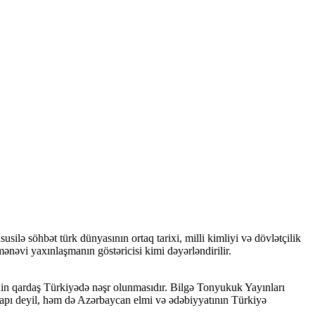
ilə söhbət türk dünyasının ortaq tarixi, milli kimliyi və dövlətçilik
nəvi yaxınlaşmanın göstəricisi kimi dəyərləndirilir.
nin qardaş Türkiyədə nəşr olunmasıdır. Bilgə Tonyukuk Yayınları
n çapı deyil, həm də Azərbaycan elmi və ədəbiyyatının Türkiyə