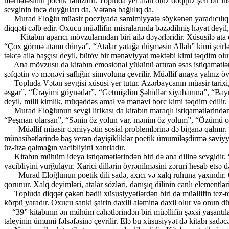
mərhələsinin poetik rəmzidir. Topluda yer alan otuz doqquz şeir bir ins
sevginin incə duyğuları da, Vətənə bağlılıq da.
Murad Eloğlu müasir poeziyada səmimiyyətə söykənən yaradıcılıq xətti
diqqəti cəlb edir. Oxucu müəllifin misralarında bəzədilmiş həyat deyil
Kitabın aparıcı mövzularından biri ailə dəyərləridir. Xüsusilə ata ob
“Çox görmə atamı dünya”, “Atalar yatağa düşməsin Allah” kimi şeirlər m
təkcə ailə başçısı deyil, bütöv bir mənəviyyat məktəbi kimi təqdim olu
Ana mövzusu da kitabın emosional yükünü artıran əsas istiqamətlərd
şəfqətin və mənəvi saflığın simvoluna çevrilir. Müəllif anaya yalnız öv
Topluda Vətən sevgisi xüsusi yer tutur. Azərbaycanın müasir tarixi, 
əsgər”, “Ürəyimi göynədər”, “Getmişdim Şəhidlər xiyabanına”, “Bayra
deyil, milli kimlik, müqəddəs amal və mənəvi borc kimi təqdim edilir.
Murad Eloğlunun sevgi lirikası da kitabın maraqlı istiqamətlərindəndi
“Peşman olarsan”, “Sənin öz yolun var, mənim öz yolum”, “Özümü odla
Müəllif müasir cəmiyyətin sosial problemlərinə də biganə qalmır. “E
münasibətlərində baş verən dəyişikliklər poetik ümumiləşdirmə səviyy
üz-üzə qalmağın vacibliyini xatırladır.
Kitabın mühüm ideya istiqamətlərindən biri də ana dilinə sevgidir. “
vacibliyini vurğulayır. Xarici dillərin öyrənilməsini zəruri hesab etsə
Murad Eloğlunun poetik dili sadə, axıcı və xalq ruhuna yaxındır. Onu
qorunur. Xalq deyimləri, atalar sözləri, danışıq dilinin canlı elementl
Topluda diqqət çəkən bədii xüsusiyyətlərdən biri də müəllifin tez-t
körpü yaradır. Oxucu sanki şairin daxili aləminə daxil olur və onun düşü
“39” kitabının ən mühüm cəhətlərindən biri müəllifin şəxsi yaşantıla
taleyinin ümumi fəlsəfəsinə çevrilir. Elə bu xüsusiyyət də kitabı sad