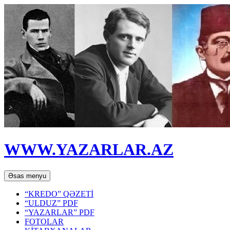
WWW.YAZARLAR.AZ
Axtar
Mühtəviyyata
Əsas menyu
keç
“KREDO” QƏZETİ
“ULDUZ” PDF
“YAZARLAR” PDF
FOTOLAR