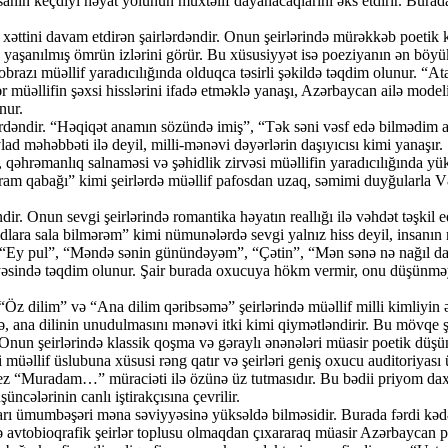
anın keçdiyi həyat yolunun müxtəlif dayanacaqlarını əks etdirir. Burada u
ni davam etdirən şairlərdəndir. Onun şeirlərində mürəkkəb poetik konst
, yaşanılmış ömrün izlərini görür. Bu xüsusiyyət isə poeziyanın ən böyük 
razı müəllif yaradıcılığında olduqca təsirli şəkildə təqdim olunur. “At
üəllifin şəxsi hisslərini ifadə etməklə yanaşı, Azərbaycan ailə modelin
nur.
əndir. “Həqiqət anamın sözündə imiş”, “Tək səni vəsf edə bilmədim an
lad məhəbbəti ilə deyil, milli-mənəvi dəyərlərin daşıyıcısı kimi yanaşır.
qəhrəmanlıq salnaməsi və şəhidlik zirvəsi müəllifin yaradıcılığında yük
m qabağı” kimi şeirlərdə müəllif pafosdan uzaq, səmimi duyğularla Və
r. Onun sevgi şeirlərində romantika həyatın reallığı ilə vəhdət təşkil 
ra sala bilmərəm” kimi nümunələrdə sevgi yalnız hiss deyil, insanın 
y pul”, “Məndə sənin günündəyəm”, “Çətin”, “Mən sənə nə nağıl danışım
əsində təqdim olunur. Şair burada oxucuya hökm vermir, onu düşünməyə 
Öz dilim” və “Ana dilim qəribsəmə” şeirlərində müəllif milli kimliyin 
 də, ana dilinin unudulmasını mənəvi itki kimi qiymətləndirir. Bu mövqe ş
n şeirlərində klassik qoşma və gəraylı ənənələri müasir poetik düşüncə
əri müəllif üslubuna xüsusi rəng qatır və şeirləri geniş oxucu auditoriyas
ez “Muradam…” müraciəti ilə özünə üz tutmasıdır. Bu bədii priyom dax
ncələrinin canlı iştirakçısına çevrilir.
rı ümumbəşəri məna səviyyəsinə yüksəldə bilməsidir. Burada fərdi kədər
əcə avtobioqrafik şeirlər toplusu olmaqdan çıxararaq müasir Azərbaycan p