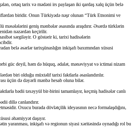
, ortaq tarix və mədəni irs paylaşan iki qardaş xalq üçün belə
lliflərdən biridir. Onun Türkiyədə nəşr olunan “Türk Etnonimi ve
ü məsələlərini geniş mənbələr əsasında araşdırır. Əsərdə türklərin
enidən nəzərdən keçirilir.
bət sərgiləyir. O göstərir ki, tarixi hadisələrin
cibdir.
an belə əsərlər tarixşünaslığın inkişafı baxımından xüsusi
z hərbi güc deyil, həm də hüquq, ədalət, mənəviyyat və ictimai nizam
dən biri olduğu müxtəlif tarixi faktlarla əsaslandırılır.
yası üçün də dəyərli mənbə hesab oluna bilər.
ktlarla bədii təxəyyül bir-birini tamamlayır, keçmiş hadisələr canlı
ii dillə canlandırır.
tməsidir. Oxucu burada dövlətçilik ideyasının necə formalaşdığını,
susi əhəmiyyət daşıyır.
n yaranması, inkişafı və regionun siyasi xəritəsində oynadığı rol bu