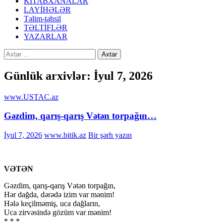
KİTABXANALAR
LAYİHƏLƏR
Təlim-təhsil
TƏLTİFLƏR
YAZARLAR
Axtarış:
Günlük arxivlər: İyul 7, 2026
www.USTAC.az
Gəzdim, qarış-qarış Vətən torpağın…
İyul 7, 2026
www.bitik.az
Bir şərh yazın
VƏTƏN
Gəzdim, qarış-qarış Vətən torpağın,
Hər dağda, dərədə izim var mənim!
Hələ keçilməmiş, uca dağların,
Uca zirvəsində gözüm var mənim!
* * *