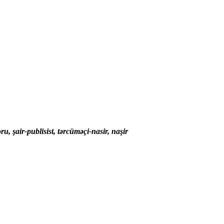
ru,
şair-publisist, tərcüməçi-nasir, naşir