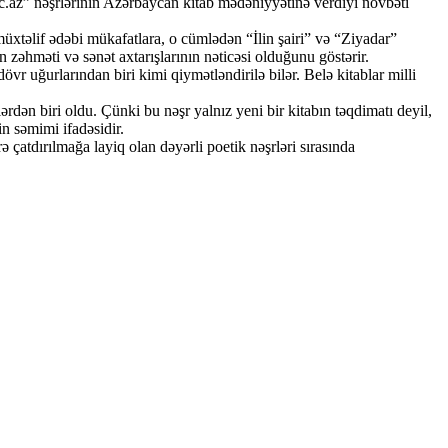
tac.az” nəşrlərinin Azərbaycan kitab mədəniyyətinə verdiyi növbəti
xtəlif ədəbi mükafatlara, o cümlədən “İlin şairi” və “Ziyadar”
 zəhməti və sənət axtarışlarının nəticəsi olduğunu göstərir.
r uğurlarından biri kimi qiymətləndirilə bilər. Belə kitablar milli
ən biri oldu. Çünki bu nəşr yalnız yeni bir kitabın təqdimatı deyil,
n səmimi ifadəsidir.
atdırılmağa layiq olan dəyərli poetik nəşrləri sırasında