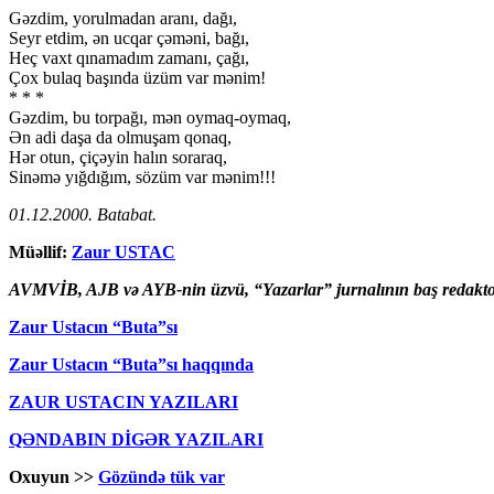
Gəzdim, yorulmadan aranı, dağı,
Seyr etdim, ən ucqar çəməni, bağı,
Heç vaxt qınamadım zamanı, çağı,
Çox bulaq başında üzüm var mənim!
* * *
Gəzdim, bu torpağı, mən oymaq-oymaq,
Ən adi daşa da olmuşam qonaq,
Hər otun, çiçəyin halın soraraq,
Sinəmə yığdığım, sözüm var mənim!!!
01.12.2000. Batabat.
Müəllif:
Zaur USTAC
AVMVİB, AJB və AYB-nin üzvü, “Yazarlar” jurnalının baş redakto
Zaur Ustacın “Buta”sı
Zaur Ustacın “Buta”sı haqqında
ZAUR USTACIN YAZILARI
QƏNDABIN DİGƏR YAZILARI
Oxuyun >>
Gözündə tük var