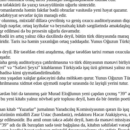
təfəkkürü ilə yazıçı təxəyyülünün uğurlu sintezidir.
romanlarında həmin faktlar bədii obrazlar vasitəsilə yeni həyat qazanır.
ədəbiyyat sevərlər üçün maraqlı edir.
unmuş, müxtəlif dillərə çevrilmiş və geniş oxucu auditoriyasının diqqə
qlı nəşrlər, ortaq layihələr və beynəlxalq kitab sərgilərində əməkdaşl
 edilməsi də bu prosesin uğurlu davamıdır.
ədii irs artıq yalnız ölkə daxilində deyil, bütün türk dünyasında maraq
ridir. Tarix isə həmin yaxınlığın ortaq yaddaşıdır. Yunus Oğuzun Türki
yil. Bir tərəfdən elmi araşdırma, digər tərəfdən tarixi roman oxuculara
aşadır.
aha geniş auditoriyaya çatdırılmasına və türk dünyasının mənəvi birli
 “Səfəvi Şeyxi” kitablarının Türkiyədə işıq üzü görməsi yalnız müəl
adisə kimi qiymətləndirilməlidir.
ə onu yaşadan xalqlar gələcəyini daha möhkəm qurur. Yunus Oğuzun Tür
rılmasına xidmət edən qiymətli nəşrlər sırasında öz layiqli yerini tutur.
rdən biri də tanınmış şair Murad Eloğlunun yeni çapdan çıxmış “39” ad
u yeni kitabı yalnız növbəti şeir toplusu deyil, həm də bir ömrün poetik 
 kitab “Yazarlar” jurnalının Yaradıcılıq Komissiyasının qərarı ilə işıq
n sözünün müəllifi Zaur Ustac (bəndəniz), redaktoru Həcər Atakişiyeva, 
 edilməsidir. Bu amil onun təkcə ədəbi deyil, həm də mənəvi missiyasın
9” adı da ilk baxışdan sadə təsir bağışlasa da, kitabın səhifələri və