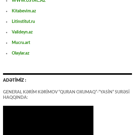
WWW.USTAC.AZ
Kitabevim.az
Litinstitut.ru
Valideyn.az
Mucru.art
Olaylar.az
ADƏTİMİZ :
GENERAL KƏRİM KƏRİMOV “QURAN OXUMAQ”-“YASİN” SURƏSİ
HAQQINDA: