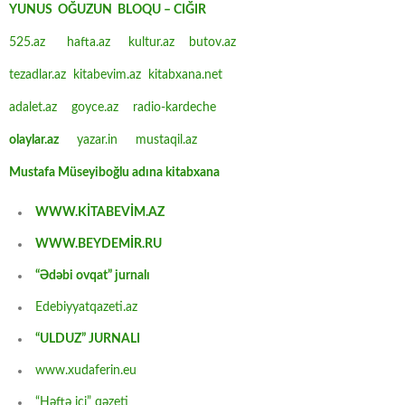
YUNUS OĞUZUN BLOQU – CIĞIR
525.az
hafta.az
kultur.az
butov.az
tezadlar.az
kitabevim.az
kitabxana.net
adalet.az
goyce.az
radio-kardeche
olaylar.az
yazar.in
mustaqil.az
Mustafa Müseyiboğlu adına kitabxana
WWW.KİTABEVİM.AZ
WWW.BEYDEMİR.RU
“Ədəbi ovqat” jurnalı
Edebiyyatqazeti.az
“ULDUZ” JURNALI
www.xudaferin.eu
“Həftə içi” qəzeti