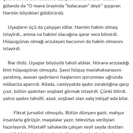
güləndə də “O mənə ürəyində “balacasan” deyir” qışqıran
Nərmin böyükləri güldürürdü.
Uşaqların üçü də çalışqan idilər. Nərmin həkim olmaq
istəyirdi., amma nə həkimi olacağına qərar verə bilmirdi.
Hüquqşünas olmağı arzulayan bacısının da həkim olmasını
istəyirdi.
İllər ötdü. Uşaqlar böyüyüb təhsil aldılar. Nüranə arzuladığı
kimi hüquqşünas olmuşdu. Şəxsi hüquq məsləhətxanasını
yaratmış, əsasən qadınların haqlarının qorunması uğrunda
mübarizə aparırdı. Ailədə, cəmiyyətdə qadın zorakılığına qarşı
çıxır, bütün qadınları xoşbəxt görmək istəyirdi. Çünki bilirdi,
yalnız qadını təhsilli, azad, xoşbəxt olan xalq inkişaf edə bilər.
Fikrət jurnalist olmuşdu. Bütün dünyanı gəzir, məhşur
insanlarla görüşür, məqalələr yazır, televiziya verilişləri
hazırlayırdı. Müxtəlif sahələrdə çalışan xeyli sayda dostları