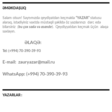
ƏMƏKDAŞLIQ
Salam olsun! Saytımızda qeydiyatdan keçməklə
“YAZAR”
statusu
alaraq, istədiyiniz vaxtda müstəqil şəkildə öz yazılarınızı dərc edə
bilərsiniz
(
bu çox sadə və asandır
).
Qeydiyyatdan keçmək üçün əlaqə
saxlayın.
ƏLAQƏ:
Tel: (+994) 70-390-39-93
E-mail: zauryazar@mail.ru
WhatsApp: (
+994
) 70-390-39-93
YAZARLAR :