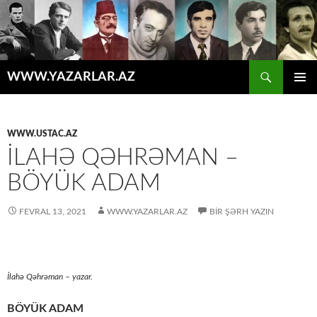
Axtar
WWW.YAZARLAR.AZ
MÜHTƏVIYYATA
ƏSAS
KEÇ
MENYU
WWW.USTAC.AZ
İLAHƏ QƏHRƏMAN –
BÖYÜK ADAM
FEVRAL 13, 2021
WWW.YAZARLAR.AZ
BIR ŞƏRH YAZIN
İlahə Qəhrəman – yazar.
BÖYÜK ADAM