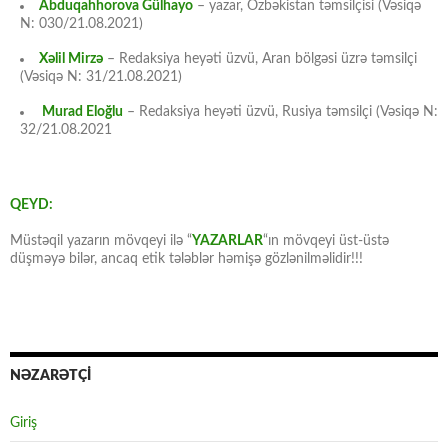
Abduqahhorova Gülhayo
– yazar, Özbəkistan təmsilçisi (Vəsiqə
N: 030/21.08.2021)
Xəlil Mirzə
– Redaksiya heyəti üzvü, Aran bölgəsi üzrə təmsilçi
(Vəsiqə N: 31/21.08.2021)
Murad Eloğlu
– Redaksiya heyəti üzvü, Rusiya təmsilçi (Vəsiqə N:
32/21.08.2021
QEYD:
Müstəqil yazarın mövqeyi ilə “
YAZARLAR
“ın mövqeyi üst-üstə
düşməyə bilər, ancaq etik tələblər həmişə gözlənilməlidir!!!
NƏZARƏTÇİ
Giriş