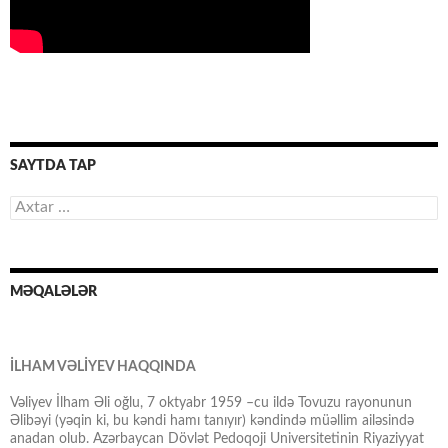
SAYTDA TAP
Axtarış:
MƏQALƏLƏR
İLHAM VƏLİYEV HAQQINDA
Vəliyev İlham Əli oğlu, 7 oktyabr 1959 –cu ildə Tovuzu rayonunun
Əlibəyi (yəqin ki, bu kəndi hamı tanıyır) kəndində müəllim ailəsində
anadan olub. Azərbaycan Dövlət Pedoqoji Universitetinin Riyaziyyat