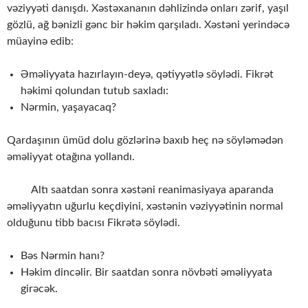
vəziyyəti danışdı. Xəstəxananın dəhlizində onları zərif, yaşıl
gözlü, ağ bənizli gənc bir həkim qarşıladı. Xəstəni yerindəcə
müayinə edib:
Əməliyyata hazırlayın-deyə, qətiyyətlə söylədi. Fikrət
həkimi qolundan tutub saxladı:
Nərmin, yaşayacaq?
Qardaşının ümüd dolu gözlərinə baxıb heç nə söyləmədən
əməliyyat otağına yollandı.
Altı saatdan sonra xəstəni reanimasiyaya aparanda
əməliyyatın uğurlu keçdiyini, xəstənin vəziyyətinin normal
olduğunu tibb bacısı Fikrətə söylədi.
Bəs Nərmin hanı?
Həkim dincəlir. Bir saatdan sonra növbəti əməliyyata
girəcək.