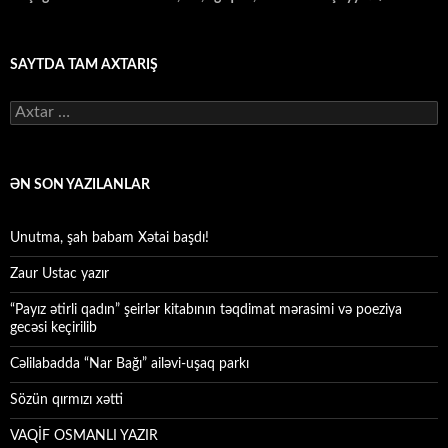
SAYTDA TAM AXTARIŞ
Axtarış:
ƏN SON YAZILANLAR
Unutma, şah babam Xətai başdı!
Zaur Ustac yazır
“Payız ətirli qadın” şeirlər kitabının təqdimat mərasimi və poeziya
gecəsi keçirilib
Cəlilabadda “Nar Bağı” ailəvi-uşaq parkı
Sözün qırmızı xətti
VAQİF OSMANLI YAZIR