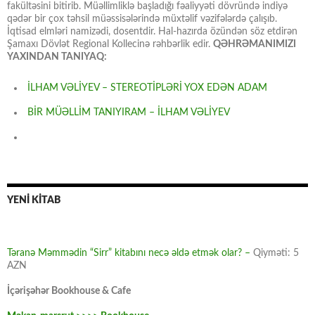
fakültəsini bitirib. Müəllimliklə başladığı fəaliyyəti dövründə indiyə
qədər bir çox təhsil müəssisələrində müxtəlif vəzifələrdə çalışıb.
İqtisad elmləri namizədi, dosentdir. Hal-hazırda özündən söz etdirən
Şamaxı Dövlət Regional Kollecinə rəhbərlik edir.
QƏHRƏMANIMIZI
YAXINDAN TANIYAQ:
İLHAM VƏLİYEV – STEREOTİPLƏRİ YOX EDƏN ADAM
BİR MÜƏLLİM TANIYIRAM – İLHAM VƏLİYEV
YENİ KİTAB
Təranə Məmmədin “Sirr” kitabını necə əldə etmək olar? –
Qiyməti: 5
AZN
İçərişəhər Bookhouse & Cafe