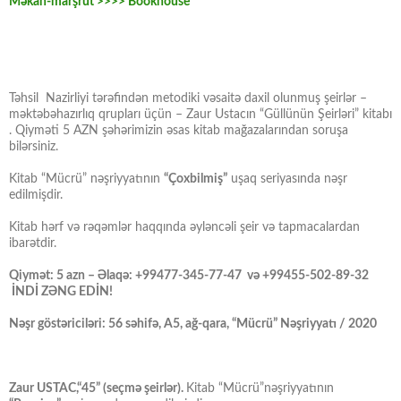
Məkan-marşrut >>>> Bookhouse
Təhsil Nazirliyi tərəfindən metodiki vəsaitə daxil olunmuş şeirlər –
məktəbəhazırlıq qrupları üçün – Zaur Ustacın “Güllünün Şeirləri” kitabı
. Qiyməti 5 AZN şəhərimizin əsas kitab mağazalarından soruşa
bilərsiniz.
Kitab “Mücrü” nəşriyyatının
“Çoxbilmiş”
uşaq seriyasında nəşr
edilmişdir.
Kitab hərf və rəqəmlər haqqında əyləncəli şeir və tapmacalardan
ibarətdir.
Qiymət: 5 azn – Əlaqə: +99477-345-77-47 və +99455-502-89-32
İNDİ ZƏNG EDİN!
Nəşr göstəriciləri: 56 səhifə, A5, ağ-qara, “Mücrü” Nəşriyyatı / 2020
Zaur USTAC,“45” (seçmə şeirlər).
Kitab “Mücrü”nəşriyyatının