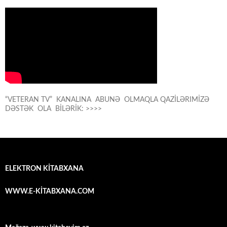
“VETERAN TV” KANALINA ABUNƏ OLMAQLA QAZİLƏRIMİZƏ
DƏSTƏK OLA BİLƏRİK: >>>>
ELEKTRON KİTABXANA
WWW.E-KİTABXANA.COM