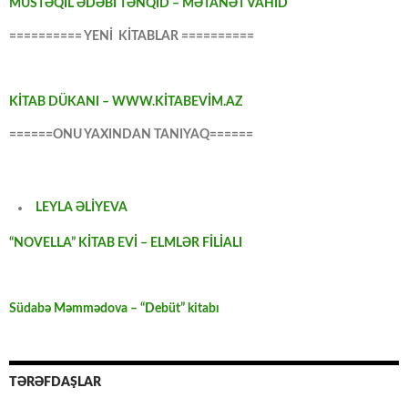
MÜSTƏQİL ƏDƏBİ TƏNQİD – MƏTANƏT VAHİD
========== YENİ KİTABLAR ==========
KİTAB DÜKANI – WWW.KİTABEVİM.AZ
======ONU YAXINDAN TANIYAQ======
LEYLA ƏLİYEVA
“NOVELLA” KİTAB EVİ – ELMLƏR FİLİALI
Südabə Məmmədova – “Debüt” kitabı
TƏRƏFDAŞLAR