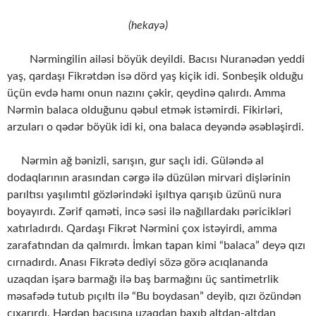
(hekayə)
Nərmingilin ailəsi böyük deyildi. Bacısı Nuranədən yeddi
yaş, qardaşı Fikrətdən isə dörd yaş kiçik idi. Sonbeşik olduğu
üçün evdə hamı onun nazını çəkir, qeydinə qalırdı. Amma
Nərmin balaca olduğunu qəbul etmək istəmirdi. Fikirləri,
arzuları o qədər böyük idi ki, ona balaca deyəndə əsəbləşirdi.
Nərmin ağ bənizli, sarışın, gur saçlı idi. Güləndə al
dodaqlarının arasından cərgə ilə düzülən mirvari dişlərinin
parıltısı yaşılımtıl gözlərindəki işıltıya qarışıb üzünü nura
boyayırdı. Zərif qaməti, incə səsi ilə nağıllardakı pəricikləri
xatırladırdı. Qardaşı Fikrət Nərmini çox istəyirdi, amma
zarafatından da qalmırdı. İmkan tapan kimi “balaca” deyə qızı
cırnadırdı. Anası Fikrətə dediyi sözə görə acıqlananda
uzaqdan işarə barmağı ilə baş barmağını üç santimetrlik
məsafədə tutub pıçıltı ilə “Bu boydasan” deyib, qızı özündən
çıxarırdı. Hərdən bacısına uzaqdan baxıb altdan-altdan