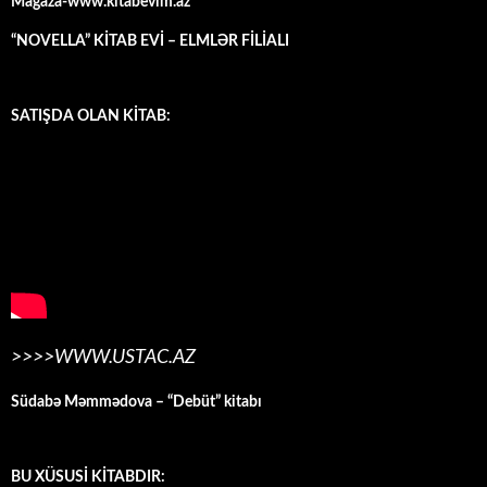
Mağaza-www.kitabevim.az
“NOVELLA” KİTAB EVİ – ELMLƏR FİLİALI
SATIŞDA OLAN KİTAB:
>>>>WWW.USTAC.AZ
Südabə Məmmədova – “Debüt” kitabı
BU XÜSUSİ KİTABDIR: