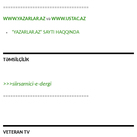
===================================
WWW.YAZARLAR.AZ
və
WWW.USTAC.AZ
“YAZARLAR.AZ” SAYTI HAQQINDA
TƏMSİLÇİLİK
>>>siirsarnici-e-dergi
===================================
VETERAN TV