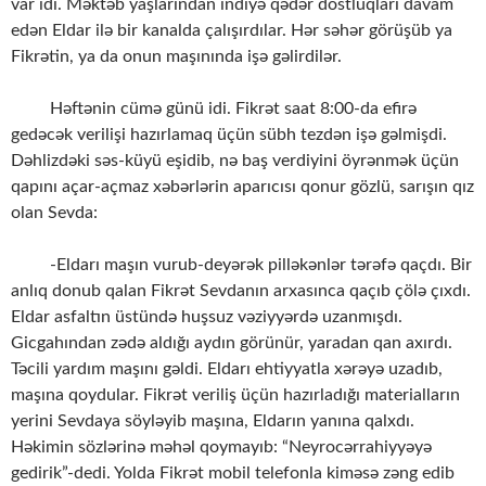
var idi. Məktəb yaşlarından indiyə qədər dostluqları davam
edən Eldar ilə bir kanalda çalışırdılar. Hər səhər görüşüb ya
Fikrətin, ya da onun maşınında işə gəlirdilər.
Həftənin cümə günü idi. Fikrət saat 8:00-da efirə
gedəcək verilişi hazırlamaq üçün sübh tezdən işə gəlmişdi.
Dəhlizdəki səs-küyü eşidib, nə baş verdiyini öyrənmək üçün
qapını açar-açmaz xəbərlərin aparıcısı qonur gözlü, sarışın qız
olan Sevda:
-Eldarı maşın vurub-deyərək pilləkənlər tərəfə qaçdı. Bir
anlıq donub qalan Fikrət Sevdanın arxasınca qaçıb çölə çıxdı.
Eldar asfaltın üstündə huşsuz vəziyyərdə uzanmışdı.
Gicgahından zədə aldığı aydın görünür, yaradan qan axırdı.
Təcili yardım maşını gəldi. Eldarı ehtiyyatla xərəyə uzadıb,
maşına qoydular. Fikrət veriliş üçün hazırladığı materialların
yerini Sevdaya söyləyib maşına, Eldarın yanına qalxdı.
Həkimin sözlərinə məhəl qoymayıb: “Neyrocərrahiyyəyə
gedirik”-dedi. Yolda Fikrət mobil telefonla kiməsə zəng edib