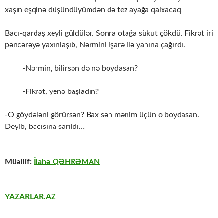
xaşın eşqinə düşündüyümdən də tez ayağa qalxacaq.
Bacı-qardaş xeyli güldülər. Sonra otağa sükut çökdü. Fikrət iri
pəncərəyə yaxınlaşıb, Nərmini işarə ilə yanına çağırdı.
-Nərmin, bilirsən də nə boydasan?
-Fikrət, yenə başladın?
-O göydələni görürsən? Bax sən mənim üçün o boydasan.
Deyib, bacısına sarıldı…
Müəllif:
İlahə QƏHRƏMAN
YAZARLAR.AZ