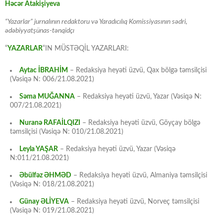
Həcər Atakişiyeva
“Yazarlar” jurnalının redaktoru və Yaradıcılıq Komissiyasının sədri,
ədəbiyyatşünas-tənqidçı
“
YAZARLAR
“IN MÜSTƏQİL YAZARLARI:
Aytac İBRAHİM
– Redaksiya heyəti üzvü, Qax bölgə təmsilçisi
(Vəsiqə N: 006/21.08.2021)
Səma MUĞANNA
– Redaksiya heyəti üzvü, Yazar (Vəsiqə N:
007/21.08.2021)
Nuranə RAFAİLQIZI
– Redaksiya heyəti üzvü, Göyçay bölgə
təmsilçisi (Vəsiqə N: 010/21.08.2021)
Leyla YAŞAR
– Redaksiya heyəti üzvü, Yazar (Vəsiqə
N:011/21.08.2021)
Əbülfəz ƏHMƏD
– Redaksiya heyəti üzvü, Almaniya təmsilçisi
(Vəsiqə N: 018/21.08.2021)
Günay ƏLİYEVA
– Redaksiya heyəti üzvü, Norveç təmsilçisi
(Vəsiqə N: 019/21.08.2021)