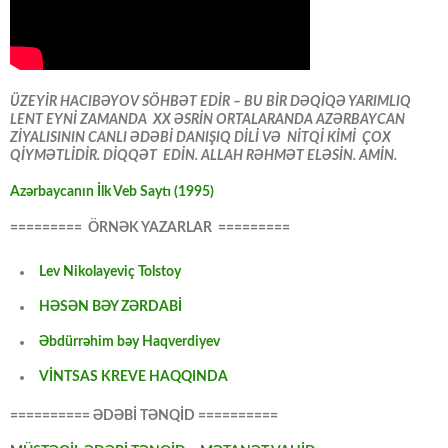
ÜZEYİR HACIBƏYOV SÖHBƏT EDİR – BU BİR DƏQİQƏ YARIMLIQ
LENT EYNİ ZAMANDA XX ƏSRİN ORTALARANDA AZƏRBAYCAN
ZİYALISININ CANLI ƏDƏBİ DANIŞIQ DİLİ VƏ NİTQİ KİMİ ÇOX
QİYMƏTLİDİR. DİQQƏT EDİN. ALLAH RƏHMƏT ELƏSİN. AMİN.
Azərbaycanın İlk Veb Saytı (1995)
========= ÖRNƏK YAZARLAR =========
Lev Nikolayeviç Tolstoy
HƏSƏN BƏY ZƏRDABİ
Əbdürrəhim bəy Haqverdiyev
VİNTSAS KREVE HAQQINDA
========== ƏDƏBİ TƏNQİD ==========