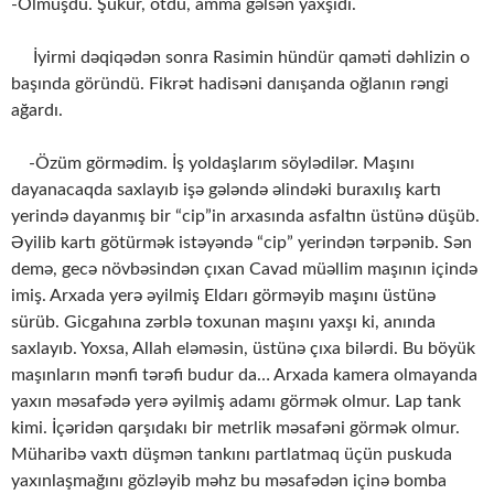
-Olmuşdu. Şükür, ötdü, amma gəlsən yaxşıdı.
İyirmi dəqiqədən sonra Rasimin hündür qaməti dəhlizin o
başında göründü. Fikrət hadisəni danışanda oğlanın rəngi
ağardı.
-Özüm görmədim. İş yoldaşlarım söylədilər. Maşını
dayanacaqda saxlayıb işə gələndə əlindəki buraxılış kartı
yerində dayanmış bir “cip”in arxasında asfaltın üstünə düşüb.
Əyilib kartı götürmək istəyəndə “cip” yerindən tərpənib. Sən
demə, gecə növbəsindən çıxan Cavad müəllim maşının içində
imiş. Arxada yerə əyilmiş Eldarı görməyib maşını üstünə
sürüb. Gicgahına zərblə toxunan maşını yaxşı ki, anında
saxlayıb. Yoxsa, Allah eləməsin, üstünə çıxa bilərdi. Bu böyük
maşınların mənfi tərəfi budur da… Arxada kamera olmayanda
yaxın məsafədə yerə əyilmiş adamı görmək olmur. Lap tank
kimi. İçəridən qarşıdakı bir metrlik məsafəni görmək olmur.
Müharibə vaxtı düşmən tankını partlatmaq üçün puskuda
yaxınlaşmağını gözləyib məhz bu məsafədən içinə bomba