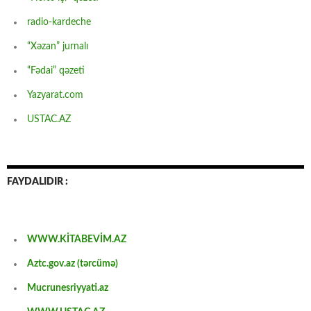
radio-kardeche
“Xəzan” jurnalı
“Fədai” qəzeti
Yazyarat.com
USTAC.AZ
FAYDALIDIR :
WWW.KİTABEVİM.AZ
Aztc.gov.az (tərcümə)
Mucrunesriyyati.az