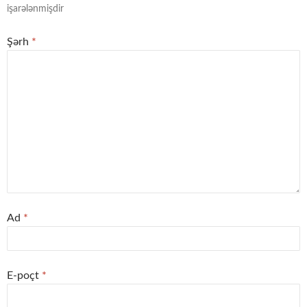
işarələnmişdir
Şərh
*
Ad
*
E-poçt
*