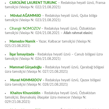
CAROLİNE LAURENT TURUNC
– Redaksiya heyəti üzvü, Fransa
təmsilçisi (Vəsiqə N: 022/21.08.2021)
Mövlud AĞAMMƏD
– Redaksiya heyəti üzvü, Quba bölgə
təmsilçisi (Vəsiqə N: 023/21.08.2021)
Cihangir NOMOZOV
– Redaksiya heyəti üzvü, Özbəkistan
təmsilçisi (Vəsiqə N: 024/21.08.2021 –
Allah rəhmət eləsin
)
Mamedov Namik
–
Yazar, Kəlbəcər təmsilçisi (Vəsiqə N:
025/21.08.2021)
İlqar İsmayılzadə
–
Redaksiya heyəti üzvü – Cənub bölgəsi üzrə
təmsilçisi (Vəsiqə N: 026/21.08.2021)
Məmməd Gürşadoğlu
–
Redaksiya heyəti üzvü, Qarabağ bölgəsi
üzrə təmsilçisi (Vəsiqə N: 027/21.08.2021)
Murad MƏMMƏDOV
–
Redaksiya heyəti üzvü, Qazax bölgəsi
üzrə təmsilçisi (Vəsiqə N: 028/21.08.2021)
Khaitov Khusniddin
– Redaksiya heyəti üzvü, Özbəkistan
təmsilçisi, Beynəlxalq Əlaqələr üzrə menecer (Vəsiqə N:
029/21.08.2021)