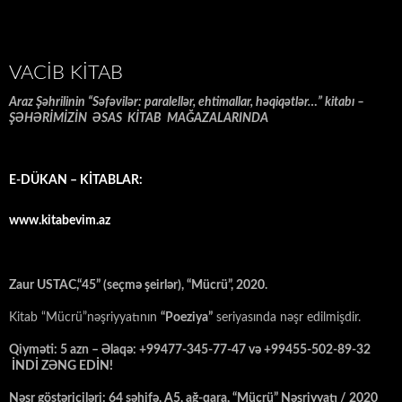
VACIB KITAB
Araz Şəhrilinin “Səfəvilər: paralellər, ehtimallar, həqiqətlər…” kitabı –
ŞƏHƏRİMİZİN ƏSAS KİTAB MAĞAZALARINDA
E-DÜKAN – KİTABLAR:
www.kitabevim.az
Zaur USTAC,“45” (seçmə şeirlər), “Mücrü”, 2020.
Kitab “Mücrü”nəşriyyatının
“Poeziya”
seriyasında nəşr edilmişdir.
Qiyməti: 5 azn – Əlaqə: +99477-345-77-47 və +99455-502-89-32
İNDİ ZƏNG EDİN!
Nəşr göstəriciləri: 64 səhifə, A5, ağ-qara, “Mücrü” Nəşriyyatı / 2020