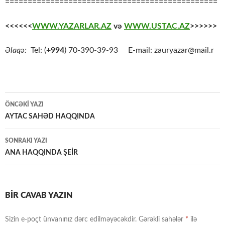
===============================================
<<<<<<
WWW.YAZARLAR.AZ
və
WWW.USTAC.AZ
>>>>>>
Əlaqə:
Tel: (
+994
) 70-390-39-93 E-mail: zauryazar@mail.r
Yazılar
ÖNCƏKI YAZI
üzrə
AYTAC SAHƏD HAQQINDA
naviqasiya
SONRAKI YAZI
ANA HAQQINDA ŞEİR
BIR CAVAB YAZIN
Sizin e-poçt ünvanınız dərc edilməyəcəkdir.
Gərəkli sahələr
*
ilə