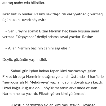
ataraq məhv edə bilirdilər.
ikrət bütün bunları Rasimi sakitləşdirib vəziyyətdən çıxarmaq
üçün uzun- uzadı söyləyirdi.
– Sən ürəyini sıxma! Bizim Nərmin heç kimə boşuna ümid
verməz. “Yaşayacaq” dediyi adama zaval yoxdur. Rasim:
– Allah Nərmin bacının canını sağ eləsin.
Deyib, gözünün yaşını sildi.
Səhəri gün işdən imkan tapan kimi xəstəxanya gələn
Fikrət birbaşa Nərminin otağına yollandı. Üstündə iri hərflərlə
“neyrocərrah N. Mehdiyeva” yazılan qapını döyüb içəri keçdi.
Üzəri kağız-kuğuzla dolu böyük masanın arxasında oturan
Nərmin nə isə yazırdı. Fikrəti görən kimi gülümsədi.
-Dostun narkozdan ayılan kimi xaş istəyib. Deyəsən