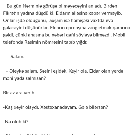
Bu gün Nərminlə görüşə bilməyəcəyini anladı. Birdən
Fikrətin yadına düşdü ki, Eldarın ailəsinə xəbər verməyib.
Onlar işdə olduğunu, axşam isə həmişəki vaxtda evə
gələcəyini düşünürlər. Eldarın qardaşına zəng etmək qərarına
gəldi, çünki anasına bu xəbəri qəfil söyləyə bilməzdi. Mobil
telefonda Rasimin nömrəsini tapıb yığdı:
– Salam.
– Əleykə salam. Səsini eşidək. Xeyir ola, Eldar olan yerdə
məni yada salmısan?
Bir az ara verib:
-Kaş xeyir olaydı. Xəstəxanadayam. Gələ bilərsən?
-Nə olub ki?