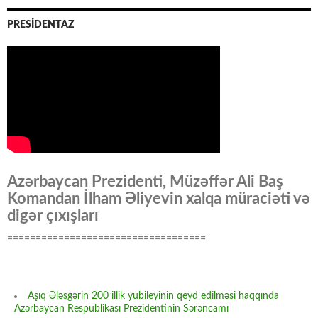
PRESİDENTAZ
Azərbaycan Prezidenti, Müzəffər Ali Baş
Komandan İlham Əliyevin xalqa müraciəti və
digər çıxışları
===================================
Aşıq Ələsgərin 200 illik yubileyinin qeyd edilməsi haqqında
Azərbaycan Respublikası Prezidentinin Sərəncamı