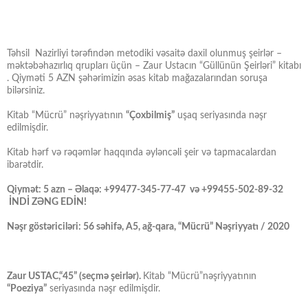
Təhsil Nazirliyi tərəfindən metodiki vəsaitə daxil olunmuş şeirlər –
məktəbəhazırlıq qrupları üçün – Zaur Ustacın “Güllünün Şeirləri” kitabı
. Qiyməti 5 AZN şəhərimizin əsas kitab mağazalarından soruşa
bilərsiniz.
Kitab “Mücrü” nəşriyyatının
“Çoxbilmiş”
uşaq seriyasında nəşr
edilmişdir.
Kitab hərf və rəqəmlər haqqında əyləncəli şeir və tapmacalardan
ibarətdir.
Qiymət: 5 azn – Əlaqə: +99477-345-77-47 və +99455-502-89-32
İNDİ ZƏNG EDİN!
Nəşr göstəriciləri: 56 səhifə, A5, ağ-qara, “Mücrü” Nəşriyyatı / 2020
Zaur USTAC,“45” (seçmə şeirlər).
Kitab “Mücrü”nəşriyyatının
“Poeziya”
seriyasında nəşr edilmişdir.