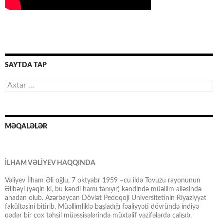
SAYTDA TAP
Axtarış:
MƏQALƏLƏR
İLHAM VƏLİYEV HAQQINDA
Vəliyev İlham Əli oğlu, 7 oktyabr 1959 –cu ildə Tovuzu rayonunun
Əlibəyi (yəqin ki, bu kəndi hamı tanıyır) kəndində müəllim ailəsində
anadan olub. Azərbaycan Dövlət Pedoqoji Universitetinin Riyaziyyat
fakültəsini bitirib. Müəllimliklə başladığı fəaliyyəti dövründə indiyə
qədər bir çox təhsil müəssisələrində müxtəlif vəzifələrdə çalışıb.