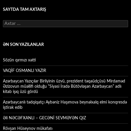
SAYTDA TAM AXTARIŞ
Axtarış:
ƏN SON YAZILANLAR
Sözün qırmızı xətti
VAQİF OSMANLI YAZIR
Azərbaycan Yazıçılar Birliyinin üzvü, prezident təqaüdçüsü Mirdaməd
Əzizovun müəllifi olduğu “Siyasi İradə Bütövləşən Azərbaycan” adlı
kitab işıq üzü gördü
Azərbaycanlı tədqiqatçı Aybəniz Haşımova beynəlxalq elmi konqresdə
iştirak edib
Əli NƏCƏFXANLI – GECƏNİ SEVMƏYƏN QIZ
Rövşən Hüseynov mükafatı