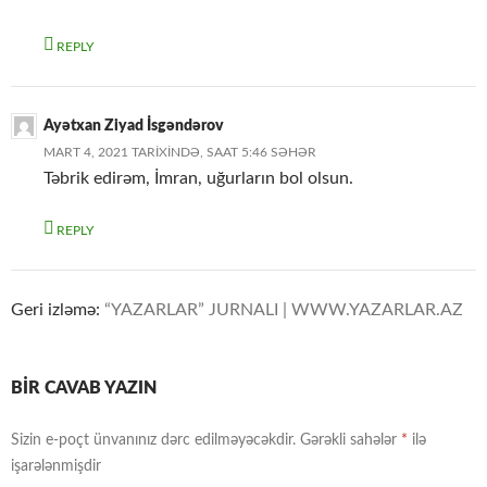
REPLY
Ayətxan Ziyad İsgəndərov
MART 4, 2021 TARIXINDƏ, SAAT 5:46 SƏHƏR
Təbrik edirəm, İmran, uğurların bol olsun.
REPLY
Geri izləmə:
“YAZARLAR” JURNALI | WWW.YAZARLAR.AZ
BIR CAVAB YAZIN
Sizin e-poçt ünvanınız dərc edilməyəcəkdir.
Gərəkli sahələr
*
ilə
işarələnmişdir