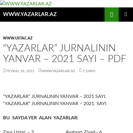
Axtar
WWW.YAZARLAR.AZ
MÜHTƏVIYYATA
ƏSAS
KEÇ
MENYU
WWW.USTAC.AZ
“YAZARLAR” JURNALININ
YANVAR – 2021 SAYI – PDF
FEVRAL 18, 2021
WWW.YAZARLAR.AZ
5 ŞƏRH
“YAZARLAR” JURNALININ YANVAR – 2021 SAYI.
“YAZARLAR” JURNALININ YANVAR – 2021. SAYI
BU SAYDA YER ALAN YAZARLAR:
Zaur Ustac – 3. Ayətxan Ziyad– 6