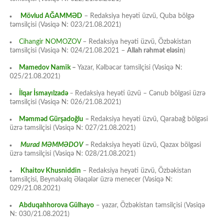
Mövlud AĞAMMƏD
– Redaksiya heyəti üzvü, Quba bölgə
təmsilçisi (Vəsiqə N: 023/21.08.2021)
Cihangir NOMOZOV
– Redaksiya heyəti üzvü, Özbəkistan
təmsilçisi (Vəsiqə N: 024/21.08.2021 –
Allah rəhmət eləsin
)
Mamedov Namik
–
Yazar, Kəlbəcər təmsilçisi (Vəsiqə N:
025/21.08.2021)
İlqar İsmayılzadə
–
Redaksiya heyəti üzvü – Cənub bölgəsi üzrə
təmsilçisi (Vəsiqə N: 026/21.08.2021)
Məmməd Gürşadoğlu
–
Redaksiya heyəti üzvü, Qarabağ bölgəsi
üzrə təmsilçisi (Vəsiqə N: 027/21.08.2021)
Murad MƏMMƏDOV
–
Redaksiya heyəti üzvü, Qazax bölgəsi
üzrə təmsilçisi (Vəsiqə N: 028/21.08.2021)
Khaitov Khusniddin
– Redaksiya heyəti üzvü, Özbəkistan
təmsilçisi, Beynəlxalq Əlaqələr üzrə menecer (Vəsiqə N:
029/21.08.2021)
Abduqahhorova Gülhayo
– yazar, Özbəkistan təmsilçisi (Vəsiqə
N: 030/21.08.2021)