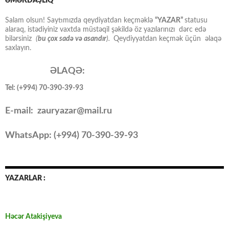
ƏMƏKDAŞLIQ
Salam olsun! Saytımızda qeydiyatdan keçməklə
“YAZAR”
statusu
alaraq, istədiyiniz vaxtda müstəqil şəkildə öz yazılarınızı dərc edə
bilərsiniz
(
bu çox sadə və asandır
).
Qeydiyyatdan keçmək üçün əlaqə
saxlayın.
ƏLAQƏ:
Tel: (+994) 70-390-39-93
E-mail: zauryazar@mail.ru
WhatsApp: (
+994
) 70-390-39-93
YAZARLAR :
Həcər Atakişiyeva