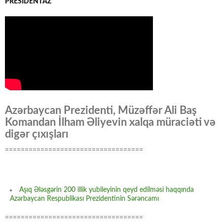
PRESİDENTAZ
Azərbaycan Prezidenti, Müzəffər Ali Baş
Komandan İlham Əliyevin xalqa müraciəti və
digər çıxışları
===================================
Aşıq Ələsgərin 200 illik yubileyinin qeyd edilməsi haqqında
Azərbaycan Respublikası Prezidentinin Sərəncamı
===================================