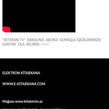
“VETERAN TV” KANALINA ABUNƏ OLMAQLA QAZİLƏRIMİZƏ
DƏSTƏK OLA BİLƏRİK: >>>>
ELEKTRON KİTABXANA
WWW.E-KİTABXANA.COM
Mağaza-www.kitabevim.az