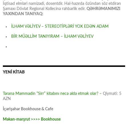
İqtisad elmləri namizədi, dosentdir. Hal-hazırda özündən söz etdirən
Şamaxı Dövlət Regional Kollecinə rəhbərlik edir.
QƏHRƏMANIMIZI
YAXINDAN TANIYAQ:
İLHAM VƏLİYEV – STEREOTİPLƏRİ YOX EDƏN ADAM
BİR MÜƏLLİM TANIYIRAM – İLHAM VƏLİYEV
YENİ KİTAB
Təranə Məmmədin “Sirr” kitabını necə əldə etmək olar? –
Qiyməti: 5
AZN
İçərişəhər Bookhouse & Cafe
Məkan-marşrut >>>> Bookhouse