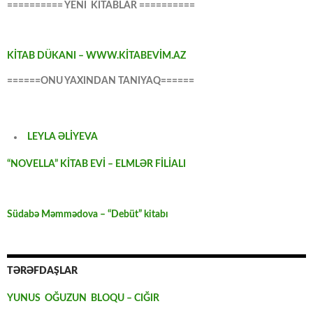
========== YENİ KİTABLAR ==========
KİTAB DÜKANI – WWW.KİTABEVİM.AZ
======ONU YAXINDAN TANIYAQ======
LEYLA ƏLİYEVA
“NOVELLA” KİTAB EVİ – ELMLƏR FİLİALI
Südabə Məmmədova – “Debüt” kitabı
TƏRƏFDAŞLAR
YUNUS OĞUZUN BLOQU – CIĞIR