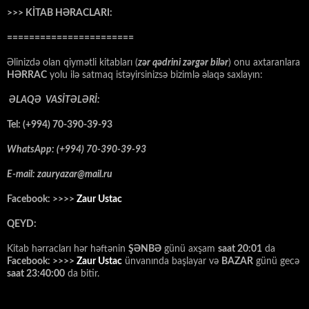
>>> KİTAB HƏRACLARI:
=======================
Əlinizdə olan qiymətli kitabları (
zər qədrini zərgər bilər
) onu axtaranlara
HƏRRAC
yolu ilə satmaq istəyirsinizsə bizimlə əlaqə saxlayın:
ƏLAQƏ VASİTƏLƏRİ:
Tel: (+994) 70-390-39-93
WhatsApp: (+994) 70-390-39-93
E-mail: zauryazar@mail.ru
Facebook: >>>>
Zaur Ustac
QEYD:
Kitab hərracları hər həftənin
ŞƏNBƏ
günü axşam
saat 20:01
da
Facebook: >>>>
Zaur Ustac
ünvanında başlayar və
BAZAR
günü gecə
saat 23:40:00
da bitir.