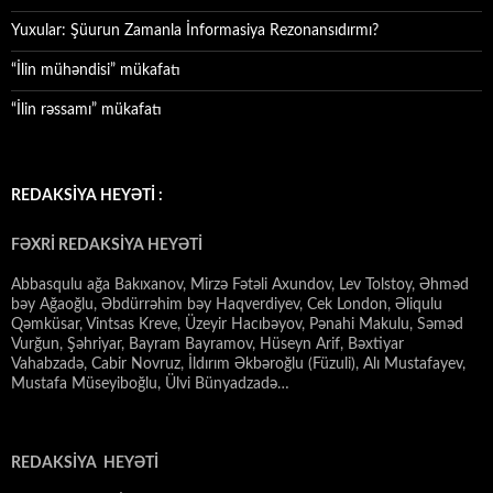
Yuxular: Şüurun Zamanla İnformasiya Rezonansıdırmı?
“İlin mühəndisi” mükafatı
“İlin rəssamı” mükafatı
REDAKSİYA HEYƏTİ :
FƏXRİ REDAKSİYA HEYƏTİ
Abbasqulu ağa Bakıxanov, Mirzə Fətəli Axundov, Lev Tolstoy, Əhməd
bəy Ağaoğlu, Əbdürrəhim bəy Haqverdiyev, Cek London, Əliqulu
Qəmküsar, Vintsas Kreve, Üzeyir Hacıbəyov, Pənahi Makulu, Səməd
Vurğun, Şəhriyar, Bayram Bayramov, Hüseyn Arif, Bəxtiyar
Vahabzadə, Cabir Novruz, İldırım Əkbəroğlu (Füzuli), Alı Mustafayev,
Mustafa Müseyiboğlu, Ülvi Bünyadzadə…
REDAKSİYA HEYƏTİ