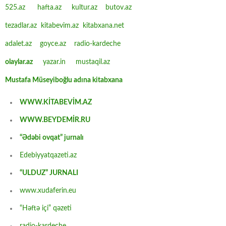
525.az
hafta.az
kultur.az
butov.az
tezadlar.az
kitabevim.az
kitabxana.net
adalet.az
goyce.az
radio-kardeche
olaylar.az
yazar.in
mustaqil.az
Mustafa Müseyiboğlu adına kitabxana
WWW.KİTABEVİM.AZ
WWW.BEYDEMİR.RU
“Ədəbi ovqat” jurnalı
Edebiyyatqazeti.az
“ULDUZ” JURNALI
www.xudaferin.eu
“Həftə içi” qəzeti
radio-kardeche