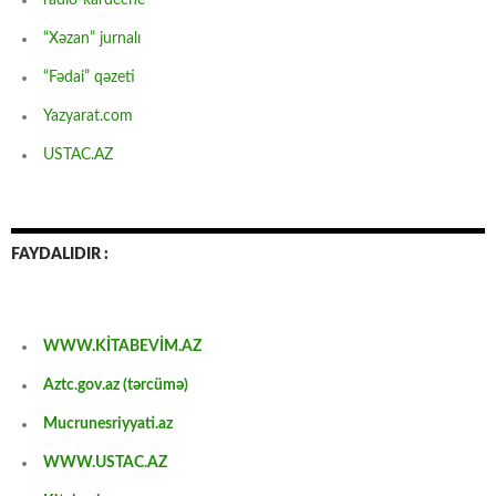
“Xəzan” jurnalı
“Fədai” qəzeti
Yazyarat.com
USTAC.AZ
FAYDALIDIR :
WWW.KİTABEVİM.AZ
Aztc.gov.az (tərcümə)
Mucrunesriyyati.az
WWW.USTAC.AZ