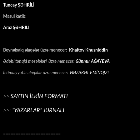
Tuncay ŞƏHRİLİ
Məsul katib:
Araz ŞƏHRİLİ
Beynəlxalq əlaqələr üzrə menecer:
Khaitov Khusniddin
Ədəbi tənqid məsələləri üzrə menecer:
Günnur AĞAYEVA
İctimaiyyətlə əlaqələr üzrə menecer:
NƏZAKƏT EMİNQIZI
>>:
SAYTIN İLKİN FORMATI
>>:
“YAZARLAR” JURNALI
=======================