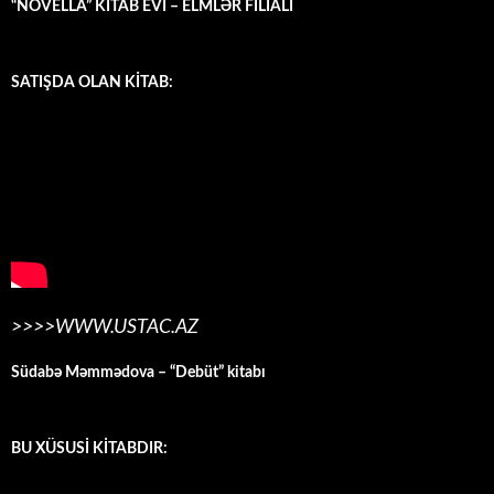
“NOVELLA” KİTAB EVİ – ELMLƏR FİLİALI
SATIŞDA OLAN KİTAB:
>>>>WWW.USTAC.AZ
Südabə Məmmədova – “Debüt” kitabı
BU XÜSUSİ KİTABDIR: