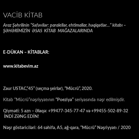
VACIB KITAB
Araz Şəhrilinin “Səfəvilər: paralellər, ehtimallar, həqiqətlər…” kitabı –
ŞƏHƏRİMİZİN ƏSAS KİTAB MAĞAZALARINDA
E-DÜKAN – KİTABLAR:
www.kitabevim.az
Zaur USTAC,“45” (seçmə şeirlər), “Mücrü”, 2020.
Kitab “Mücrü”nəşriyyatının
“Poeziya”
seriyasında nəşr edilmişdir.
Qiyməti: 5 azn – Əlaqə: +99477-345-77-47 və +99455-502-89-32
İNDİ ZƏNG EDİN!
Nəşr göstəriciləri: 64 səhifə, A5, ağ-qara, “Mücrü” Nəşriyyatı / 2020