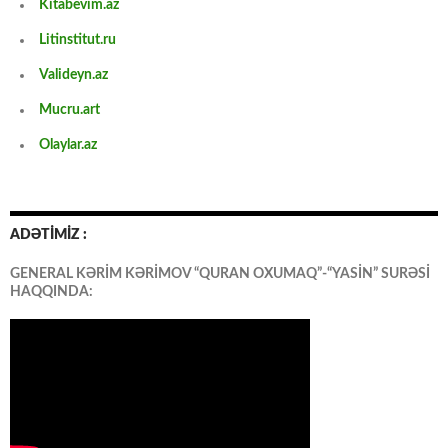
Kitabevim.az
Litinstitut.ru
Valideyn.az
Mucru.art
Olaylar.az
ADƏTİMİZ :
GENERAL KƏRİM KƏRİMOV “QURAN OXUMAQ”-“YASİN” SURƏSİ
HAQQINDA: