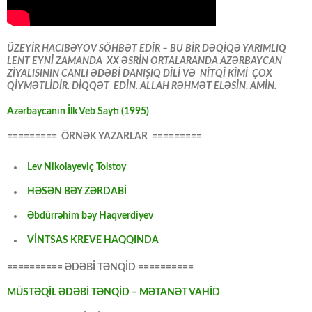
ÜZEYİR HACIBƏYOV SÖHBƏT EDİR – BU BİR DƏQİQƏ YARIMLIQ
LENT EYNİ ZAMANDA XX ƏSRİN ORTALARANDA AZƏRBAYCAN
ZİYALISININ CANLI ƏDƏBİ DANIŞIQ DİLİ VƏ NİTQİ KİMİ ÇOX
QİYMƏTLİDİR. DİQQƏT EDİN. ALLAH RƏHMƏT ELƏSİN. AMİN.
Azərbaycanın İlk Veb Saytı (1995)
========= ÖRNƏK YAZARLAR =========
Lev Nikolayeviç Tolstoy
HƏSƏN BƏY ZƏRDABİ
Əbdürrəhim bəy Haqverdiyev
VİNTSAS KREVE HAQQINDA
========== ƏDƏBİ TƏNQİD ==========
MÜSTƏQİL ƏDƏBİ TƏNQİD – MƏTANƏT VAHİD