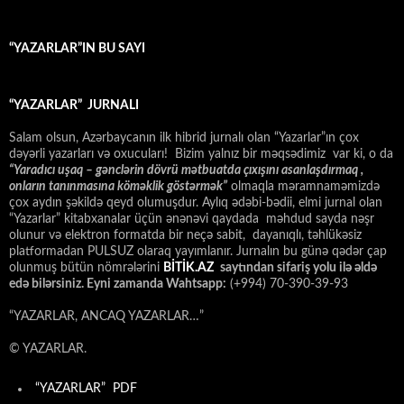
“YAZARLAR”IN BU SAYI
“YAZARLAR” JURNALI
Salam olsun, Azərbaycanın ilk hibrid jurnalı olan “Yazarlar”ın çox
dəyərli yazarları və oxucuları! Bizim yalnız bir məqsədimiz var ki, o da
“
Yaradıcı uşaq – gәnclәrin dövrü mәtbuatda çıxışını asanlaşdırmaq ,
onların tanınmasına kömәklik göstәrmәk”
olmaqla məramnaməmizdə
çox aydın şəkildə qeyd olumuşdur. Aylıq ədəbi-bədii, elmi jurnal olan
“Yazarlar” kitabxanalar üçün ənənəvi qaydada məhdud sayda nəşr
olunur və elektron formatda bir neçə sabit, dayanıqlı, təhlükəsiz
platformadan PULSUZ olaraq yayımlanır. Jurnalın bu günə qədər çap
olunmuş bütün nömrələrini
BİTİK.AZ
saytından sifariş yolu ilə əldə
edə bilərsiniz. Eyni zamanda Wahtsapp:
(+994) 70-390-39-93
“YAZARLAR, ANCAQ YAZARLAR…”
© YAZARLAR.
“YAZARLAR” PDF