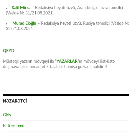
Xəlil Mirzə
– Redaksiya heyəti üzvü, Aran bölgəsi üzrə təmsilçi
(Vəsiqə N: 31/21.08.2021)
Murad Eloğlu
– Redaksiya heyəti üzvü, Rusiya təmsilçi (Vəsiqə N:
32/21.08.2021
QEYD:
Müstəqil yazarın mövqeyi ilə “
YAZARLAR
“ın mövqeyi üst-üstə
düşməyə bilər, ancaq etik tələblər həmişə gözlənilməlidir!!!
NƏZARƏTÇİ
Giriş
Entries feed