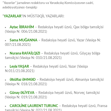
“Yazarlar” jurnalının redaktoru və Yaradıcılıq Komissiyasının sədri,
ədəbiyyatşünas-tənqidçı
“
YAZARLAR
“IN MÜSTƏQİL YAZARLARI:
Aytac İBRAHİM
– Redaksiya heyəti üzvü, Qax bölgə təmsilçisi
(Vəsiqə N: 006/21.08.2021)
Səma MUĞANNA
– Redaksiya heyəti üzvü, Yazar (Vəsiqə N:
007/21.08.2021)
Nuranə RAFAİLQIZI
– Redaksiya heyəti üzvü, Göyçay bölgə
təmsilçisi (Vəsiqə N: 010/21.08.2021)
Leyla YAŞAR
– Redaksiya heyəti üzvü, Yazar (Vəsiqə
N:011/21.08.2021)
Əbülfəz ƏHMƏD
– Redaksiya heyəti üzvü, Almaniya təmsilçisi
(Vəsiqə N: 018/21.08.2021)
Günay ƏLİYEVA
– Redaksiya heyəti üzvü, Norveç təmsilçisi
(Vəsiqə N: 019/21.08.2021)
CAROLİNE LAURENT TURUNC
– Redaksiya heyəti üzvü, Fransa
təmsilçisi (Vəsiqə N: 022/21.08.2021)