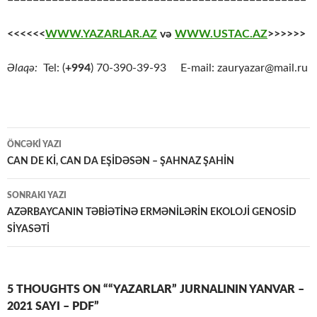
<<<<<<
WWW.YAZARLAR.AZ
və
WWW.USTAC.AZ
>>>>>>
Əlaqə:
Tel: (
+994
) 70-390-39-93 E-mail: zauryazar@mail.ru
Yazılar
ÖNCƏKI YAZI
üzrə
CAN DE Kİ, CAN DA EŞİDƏSƏN – ŞAHNAZ ŞAHİN
naviqasiya
SONRAKI YAZI
AZƏRBAYCANIN TƏBİƏTİNƏ ERMƏNİLƏRİN EKOLOJİ GENOSİD
SİYASƏTİ
5 THOUGHTS ON ““YAZARLAR” JURNALININ YANVAR –
2021 SAYI – PDF”