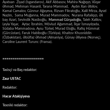
Ayətxan Ziyad (İsgəndərov), Akif Abbasov, Mahirə Nağıqızı, Vüqar
Əhməd, Mehman Həsənli, Təranə Məmməd, Aydın Xan Əbilov,
Kamal Camalov, Günnur Ağayeva, Rizvan Fikrətoğlu, Xəlil Mirzə, Aysel
Nazim, Səma Muğanna, Murad Məmmədov, Nuranə Rafailqızı, Əli
bəy Azəri, Sevindik Nəsiboğlu,
Məmməd Gürşadoğlu
, Taleh Xəlilov,
Leyla Yaşar, Aytac İbrahim, Mövlud Ağamməd, İlqar İsmayılzadə,
Südabə Məmmədova, Aysu Türkel, Murad Eloğlu, Rafiq Hümmət
(Gürcüstan), Faruk Habiboğlu (Türkiyə), Khaitov Khusniddin
(Özbəkistan), Əbülfəz Əhməd (Almaniya), Günay Əliyeva (Norveç).
Caroline Laurent Turunc (Fransa).
=====================
Təsisçi və Baş redaktor:
Zaur USTAC
Redaktor:
Həcər Atakişiyeva
Texniki redaktor: