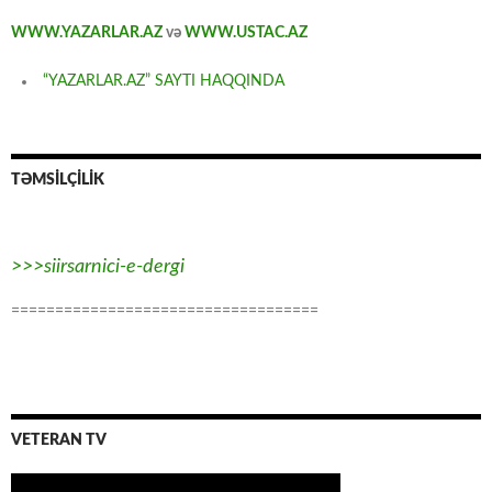
WWW.YAZARLAR.AZ
və
WWW.USTAC.AZ
“YAZARLAR.AZ” SAYTI HAQQINDA
TƏMSİLÇİLİK
>>>siirsarnici-e-dergi
===================================
VETERAN TV