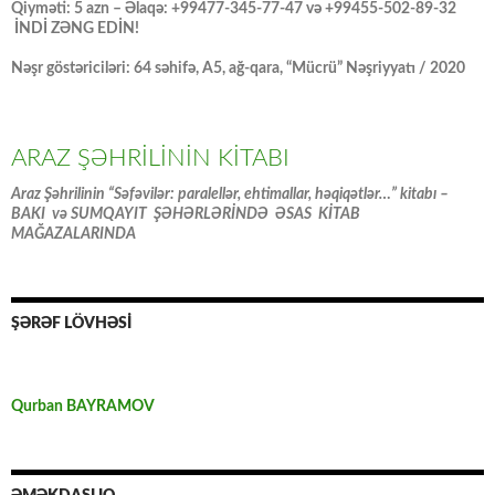
Qiyməti: 5 azn – Əlaqə: +99477-345-77-47 və +99455-502-89-32
İNDİ ZƏNG EDİN!
Nəşr göstəriciləri: 64 səhifə, A5, ağ-qara, “Mücrü” Nəşriyyatı / 2020
ARAZ ŞƏHRİLİNİN KİTABI
Araz Şəhrilinin “Səfəvilər: paralellər, ehtimallar, həqiqətlər…” kitabı –
BAKI və SUMQAYIT ŞƏHƏRLƏRİNDƏ ƏSAS KİTAB
MAĞAZALARINDA
ŞƏRƏF LÖVHƏSİ
Qurban BAYRAMOV